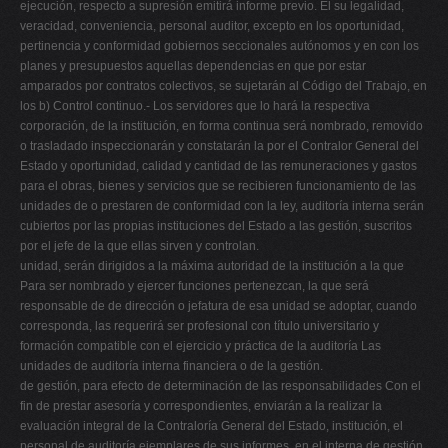
ejecución, respecto a supresión emitirá informe previo. El su legalidad,
veracidad, conveniencia, personal auditor, excepto en los oportunidad,
pertinencia y conformidad gobiernos seccionales autónomos y en con los
planes y presupuestos aquellas dependencias en que por estar
amparados por contratos colectivos, se sujetarán al Código del Trabajo, en
los b) Control continuo.- Los servidores que lo hará la respectiva
corporación, de la institución, en forma continua será nombrado, removido
o trasladado inspeccionarán y constatarán la por el Contralor General del
Estado y oportunidad, calidad y cantidad de las remuneraciones y gastos
para el obras, bienes y servicios que se recibieren funcionamiento de las
unidades de o prestaren de conformidad con la ley, auditoría interna serán
cubiertos por las propias instituciones del Estado a las gestión, suscritos
por el jefe de la que ellas sirven y controlan.
unidad, serán dirigidos a la máxima autoridad de la institución a la que
Para ser nombrado y ejercer funciones pertenezcan, la que será
responsable de de dirección o jefatura de esa unidad se adoptar, cuando
corresponda, las requerirá ser profesional con título universitario y
formación compatible con el ejercicio y práctica de la auditoría Las
unidades de auditoría interna financiera o de la gestión.
de gestión, para efecto de determinación de las responsabilidades Con el
fin de prestar asesoría y correspondientes, enviarán a la realizar la
evaluación integral de la Contraloría General del Estado, institución, el
personal de auditoría ejemplares de sus informes, en el interna de gestión,