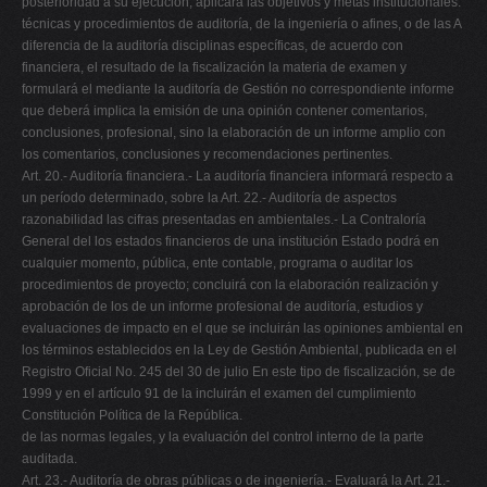
posterioridad a su ejecución, aplicará las objetivos y metas institucionales.
técnicas y procedimientos de auditoría, de la ingeniería o afines, o de las A
diferencia de la auditoría disciplinas específicas, de acuerdo con
financiera, el resultado de la fiscalización la materia de examen y
formulará el mediante la auditoría de Gestión no correspondiente informe
que deberá implica la emisión de una opinión contener comentarios,
conclusiones, profesional, sino la elaboración de un informe amplio con
los comentarios, conclusiones y recomendaciones pertinentes.
Art. 20.- Auditoría financiera.- La auditoría financiera informará respecto a
un período determinado, sobre la Art. 22.- Auditoría de aspectos
razonabilidad las cifras presentadas en ambientales.- La Contraloría
General del los estados financieros de una institución Estado podrá en
cualquier momento, pública, ente contable, programa o auditar los
procedimientos de proyecto; concluirá con la elaboración realización y
aprobación de los de un informe profesional de auditoría, estudios y
evaluaciones de impacto en el que se incluirán las opiniones ambiental en
los términos establecidos en la Ley de Gestión Ambiental, publicada en el
Registro Oficial No. 245 del 30 de julio En este tipo de fiscalización, se de
1999 y en el artículo 91 de la incluirán el examen del cumplimiento
Constitución Política de la República.
de las normas legales, y la evaluación del control interno de la parte
auditada.
Art. 23.- Auditoría de obras públicas o de ingeniería.- Evaluará la Art. 21.-