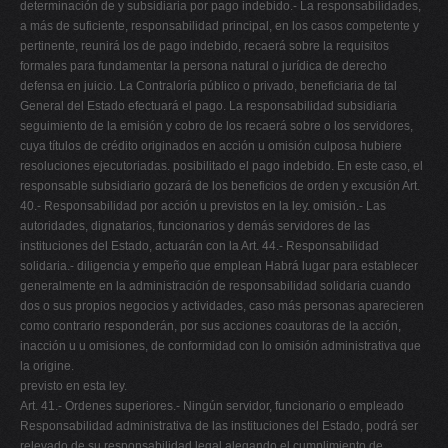
determinación de y subsidiaria por pago indebido.- La responsabilidades,
a más de suficiente, responsabilidad principal, en los casos competente y
pertinente, reunirá los de pago indebido, recaerá sobre la requisitos
formales para fundamentar la persona natural o jurídica de derecho
defensa en juicio. La Contraloría público o privado, beneficiaria de tal
General del Estado efectuará el pago. La responsabilidad subsidiaria
seguimiento de la emisión y cobro de los recaerá sobre o los servidores,
cuya títulos de crédito originados en acción u omisión culposa hubiere
resoluciones ejecutoriadas. posibilitado el pago indebido. En este caso, el
responsable subsidiario gozará de los beneficios de orden y excusión Art.
40.- Responsabilidad por acción u previstos en la ley. omisión.- Las
autoridades, dignatarios, funcionarios y demás servidores de las
instituciones del Estado, actuarán con la Art. 44.- Responsabilidad
solidaria.- diligencia y empeño que emplean Habrá lugar para establecer
generalmente en la administración de responsabilidad solidaria cuando
dos o sus propios negocios y actividades, caso más personas aparecieren
como contrario responderán, por sus acciones coautoras de la acción,
inacción u u omisiones, de conformidad con lo omisión administrativa que
la origine.
previsto en esta ley.
Art. 41.- Ordenes superiores.- Ningún servidor, funcionario o empleado
Responsabilidad administrativa de las instituciones del Estado, podrá ser
relevado de su responsabilidad legal alegando el cumplimiento de