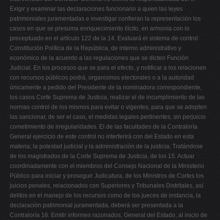
Exigir y examinar las declaraciones funcionario a quien las leyes
patrimoniales juramentadas e investigar confieran la representación los
casos en que se presuma enriquecimiento ilícito, en armonía con lo
preceptuado en el artículo 122 de la 14. Evaluará el sistema de control
Constitución Política de la República, de interno administrativo y
económico de la acuerdo a las regulaciones que se dicten Función
Judicial. En los procesos que se para el efecto, y notificar a los relacionen
con recursos públicos podrá, organismos electorales o a la autoridad
únicamente a pedido del Presidente de la nominadora correspondiente,
los casos Corte Suprema de Justicia, realizar el de incumplimiento de las
normas control de los mismos para evitar o vigentes, para que se adopten
las sancionar, de ser el caso, el medidas legales pertinentes, sin perjuicio
cometimiento de irregularidades. El de las facultades de la Contraloría
General ejercicio de este control no interferirá con del Estado en esta
materia; la potestad judicial y la administración de la justicia; Tratándose
de los magistrados de la Corte Suprema de Justicia, de los 15. Actuar
coordinadamente con el miembros del Consejo Nacional de la Ministerio
Público para iniciar y proseguir Judicatura, de los Ministros de Cortes los
juicios penales, relacionados con Superiores y Tribunales Distritales, así
delitos en el manejo de los recursos como de los jueces de instancia, la
declaración patrimonial juramentada, deberá ser presentada a la
Contraloría 16. Emitir informes razonados, General del Estado, al inicio de