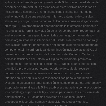
aplicar indicadores de gestión y medidas de 9. No tomar inmediatamente
desempeño para evaluar la gestión acciones correctivas necesarias en
institucional o sectorial y el rendimiento conocimiento del informe del
auditor individual de sus servidores; interno o externo; o de consultas
absueltas por organismos de control; 2. Cometer abuso en el ejercicio de
su cargo; 10. No proporcionar oportunamente la información pertinente o
no prestar la 3. Permitir la violación de la ley, colaboración requerida a los
auditores de normas específicas emitidas por las gubernamentales, y
demás organismos de instituciones del Estado, o de normas de control y
fiscalización; carácter generalmente obligatorio expedidas por autoridad
competente, 11. Incurrir en ilegal determinación inclusive las relativas al
desempeño de o recaudación de los ingresos del Gobierno Central, y
demás instituciones del Estado; 4. Exigir o recibir dinero, premios o
recompensas, por cumplir sus funciones 12. No efectuar el ingreso con
prontitud o preferencia, por otorgar oportuno de cualquier recurso
contratos a determinada persona o financiero recibido; suministrar
información, sin perjuicio de la responsabilidad penal a que hubiere 13.
Disponer o ejecutar, sin tener atribución, el cambio de planes, programas y
estipulaciones relativas a la 5. No establecer o no aplicar con ejecución de
los contratos; y, sujeción a la ley y normas pertinentes, los subsistemas de
determinación y 14. Las demás previstas en otras recaudación,
presupuesto, tesorería, normas y disposiciones legales vigentes.