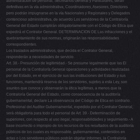
administración de personal, Secretarios General y Particulares, serán
definitivas en la vía administrativa, Coordinadores, Asesores, Directores
pero podrán impugnarse en la vía Nacionales y Regionales y Delegados
contencioso administrativa, de acuerdo Los servidores de la Contraloría
General del Estado cumplirán obligatoriamente con el Código de Etica que
expedirá el Contralor General. DETERMINACION DE Las infracciones y el
quebrantamiento de sus normas, originarán las responsabilidades
correspondientes.
Los traslados administrativos, que decida el Contralor General,
responderán a necesidades de servicio.
Art. 38.- Presunción de legitimidad.- Se presume legalmente que las El
personal de la Contraloría General operaciones y actividades realizadas
por del Estado, en el ejercicio de sus las instituciones del Estado y sus
funciones, mantendrá reserva de los servidores, sujetos a esta Ley, son
asuntos que conoce y observarán la ética legítimas, a menos que la
Contraloría General del Estado, como consecuencia de la auditoría
gubernamental, declare La observancia del Código de Etica en contrario.
Profesional del Auditor Gubernamental, expedido por el Contralor General,
será obligatoria para todo el personal de Art. 39.- Determinación de
superiores, con respecto al uso ilegal, responsabilidades y seguimiento.- A
base incorrecto o impropio de los recursos de los resultados de la auditoría
públicos de los cuales es responsable. gubernamental, contenidos en
actas o Los servidores públicos podrán objetar informes, la Contraloría