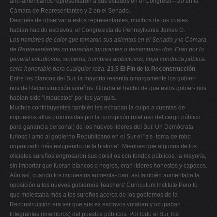
afro-americanos representaron a sus estados en el Congreso—20 en la
Cámara de Representantes y 2 en el Senado.
Después de observar a estos representantes, muchos de los cuales
habían nacido esclavos, el Congresista de Pennsylvania James G.
Los hombres de color que tomaron sus asientos en el Senado y
la Cámara
de Representantes no parecían ignorantes o desampara-
dos. Eran por lo
general estudiosos, sinceros, hombres ambiciosos,
cuya conducta pública.
sería honorable para cualquier raza.
23.5 El Fin de la Reconstrucción
Entre los blancos del Sur, la mayoría resentía amargamente los gobier-
nos de Reconstrucción sureños. Odiaba el hecho de que estos gobier- nos
habían sido "impuestos" por los yanquis.
Muchos contribuyentes también les echaban la culpa a cuentas de
impuestos altos promovidas por la corrupción (mal uso del cargo público
para ganancia personal) de los nuevos líderes del Sur. Un Demócrata
furioso l amó al gobierno Republicano en el Sur el "sis- tema de robo
organizado más estupendo de la historia". Mientras que algunos de los
oficiales sureños engrosaron sus bolsil os con fondos públicos, la mayoría,
sin importar que fueran blancos o negros, eran líderes honestos y capaces.
Aún así, cuando los impuestos aumenta- ban, así también aumentaba la
oposición a los nuevos gobiernos Teachers' Curriculum Institute Pero lo
que molestaba más a los sureños acerca de los gobiernos de la
Reconstrucción era ver que sus ex esclavos votaban y ocupaban
Integrantes (miembros) del puestos públicos. Por todo el Sur, los