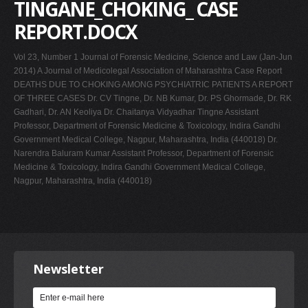
TINGANE_CHOKING_ CASE
REPORT.DOCX
Vol 23, Number 1 Journal of Forensic Medicine, Science and Law (Jan-Jun
2014) A Journal of Medicolegal Association of Maharashtra Case Report
DEATHS DUE TO CHOKING AMONG PSYCHIATRIC PATIENTS A REPORT
OF THREE CASES Dr. CV Tingne, Dr. NB Kumar, Dr. PS Ghormade, Dr. RK
Gadhari, Dr. AN Keoliya Dr. Chaitanya Vidyadhar Tingne Assistant
Professor, Department of Forensic Medicine & Toxicology, Indira Gandhi
Government Medical College, Nagpur, Maharashtra, India (440018) Dr.
Narendra Baluram Kumar Assistant Professor, Department of Forensic
Medicine & Toxicology, Indira Gandhi Government Medical College,
Nagpur, Maharashtra, India (440018)
Newsletter