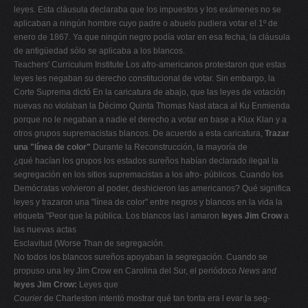
leyes. Esta cláusula declaraba que los impuestos y los exámenes no se
aplicaban a ningún hombre cuyo padre o abuelo pudiera votar el 1º de
enero de 1867. Ya que ningún negro podía votar en esa fecha, la cláusula
de antigüedad sólo se aplicaba a los blancos.
Teachers' Curriculum Institute Los afro-americanos protestaron que estas
leyes les negaban su derecho constitucional de votar. Sin embargo, la
Corte Suprema dictó En la caricatura de abajo, que las leyes de votación
nuevas no violaban la Décimo Quinta Thomas Nast ataca al Ku Enmienda
porque no le negaban a nadie el derecho a votar en base a Klux Klan y a
otros grupos supremacistas blancos. De acuerdo a esta caricatura,
Trazar
una "línea de color"
Durante la Reconstrucción, la mayoría de
¿qué hacían los grupos los estados sureños habían declarado ilegal la
segregación en los sitios supremacistas a los afro- públicos. Cuando los
Demócratas volvieron al poder, deshicieron las americanos? Qué significa
leyes y trazaron una "línea de color" entre negros y blancos en la vida la
etiqueta "Peor que la pública. Los blancos las l amaron
leyes Jim Crow
a
las nuevas actas
Esclavitud (Worse Than de segregación.
No todos los blancos sureños apoyaban la segregación. Cuando se
propuso una ley Jim Crow en Carolina del Sur, el periódoco
News and
leyes Jim Crow:
Leyes que
Courier
de Charleston intentó mostrar qué tan tonta era l evar la seg-