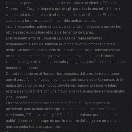
limitaba su poder en ban desde la tercera cuanto al ejército. El Acta de
Tenencia de Cargo le impedía que despi- parte hasta una mitad diera a
ciertos oficiales federales sin el consentimiento del Senado. El de sus
cosechas a los presidente Johnson tildó ambas leyes de
inconstitucionales. Entonces, para darse la razón, despidió a uno de los
oficiales protegidos bajo el Acta de Tenencia de Cargo.
El Procesamiento de Johnson
La Casa de Representantes
respondieron al reto de Johnson al votar a favor de procesar al presi-
dente. Además de violar el Acta de Tenencia de Cargo, Johnson estaba
acusado de hacer del "cargo elevado del presidente de los Estados
Unidos un objeto de rebeldía, ridículo y desgracia y escándalo de todos los
buenos ciudadanos".
Durante su juicio en el Senado, los abogados del presidente ale- garon
que el único "crimen" de Johnson había sido oponerse al Congreso. Si lo
quitan del cargo por ese motivo, advirtieron, "ningún presidente futuro
estará a salvo si difiere con una mayoría de la Cámara de Representantes
y del Senado".
Las dos terceras partes del Senado tenían que juzgar culpable al
presidente para quitarlo del cargo. A pesar de la enorme presión por
condenarlo, 7 Republicanos y 12 Demócratas votaron que "no era cul-
pable". Johnson se escapó de que lo sacaran del cargo por un solo voto,
pero su poder había desaparecido.