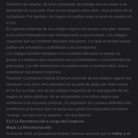
derechos de casarse, de tener propiedad, de trabajar por un salario y de
demandar en una corte. Pero se les negaron otros dere- chos propios de la
ciudadanía. Por ejemplo, los negros no podían votar ni servir en jurados en
el Sur.
El segundo propósito de los códigos negros era ayudar a los plan- tadores
a encontrar trabajadores que reemplazaran a sus esclavos. Los códigos
requerían que los hombres liberados trabajaran. Los que no tenían trabajo
podían ser arrestados y contratados a los plantadores.
Los códigos también limitaban a los hombres liberados al trabajo de
granja o a empleos que requirieran pocas habilidades o conocimientos de
artesanías. Los afro-americanos no podían entrar a muchas indus- trias o
establecer sus propios negocios.
Teachers' Curriculum Institute El tercer propósito de los códigos negros era
mantener a los hom- bres liberados en la parte de abajo del orden social
en el Sur. La may- oría de los códigos requerían de la segregación de los
negros en sitios públicos. No se les permitía a los niños negros que
asistieran a las escuelas públicas. Un legislador de Luisiana defendió esta
prohibición al declarar que no tenía caso gastar los impuestos en educar
"a ningu- na raza sino la superior —la raza Blanca".
23.3 La Recontrucción a cargo del Congreso
Mapa: La Reconstrucción
Al final de 1865, el presidente Andrew Johnson anunció que la
militar y el