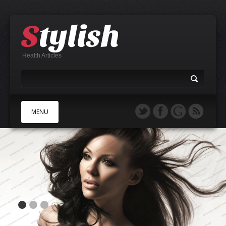
Health Articles
MENU
A
B
C
D
E
F