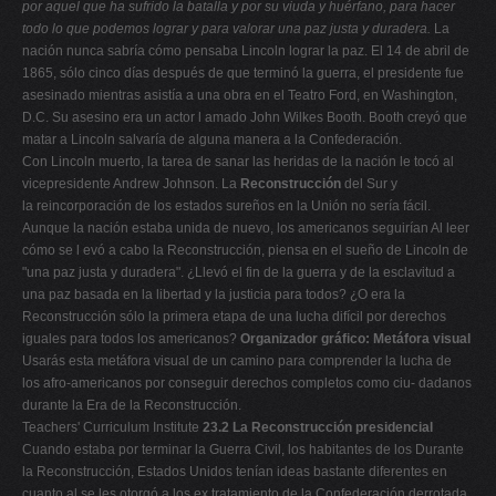
por aquel que ha sufrido la batalla y por su
viuda y huérfano, para hacer
V
todo lo que podemos lograr y para
valorar una paz justa y duradera.
La
nación nunca sabría cómo pensaba Lincoln lograr la paz. El 14 de abril de
W
1865, sólo cinco días después de que terminó la guerra, el presidente fue
X
asesinado mientras asistía a una obra en el Teatro Ford, en Washington,
D.C. Su asesino era un actor l amado John Wilkes Booth. Booth creyó que
Y
matar a Lincoln salvaría de alguna manera a la Confederación.
Z
Con Lincoln muerto, la tarea de sanar las heridas de la nación le tocó al
vicepresidente Andrew Johnson. La
Reconstrucción
del Sur y
0-9
la reincorporación de los estados sureños en la Unión no sería fácil.
Aunque la nación estaba unida de nuevo, los americanos seguirían Al leer
cómo se l evó a cabo la Reconstrucción, piensa en el sueño de Lincoln de
"una paz justa y duradera". ¿Llevó el fin de la guerra y de la esclavitud a
una paz basada en la libertad y la justicia para todos? ¿O era la
Reconstrucción sólo la primera etapa de una lucha difícil por derechos
iguales para todos los americanos?
Organizador gráfico: Metáfora visual
Usarás esta metáfora visual de un camino para comprender la lucha de
los afro-americanos por conseguir derechos completos como ciu- dadanos
durante la Era de la Reconstrucción.
Teachers' Curriculum Institute
23.2 La Reconstrucción presidencial
Cuando estaba por terminar la Guerra Civil, los habitantes de los Durante
la Reconstrucción, Estados Unidos tenían ideas bastante diferentes en
cuanto al se les otorgó a los ex tratamiento de la Confederación derrotada.