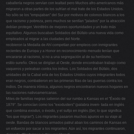
caballería negros servían con lealtad pero Muchos afro-americanos más
migraron a otras partes de los sufrían el mal trato de los Estados Unidos.
No sólo se los "empujaban" del Sur por motivos de colonos blancos a los
que racismo y pobreza, pero muchos se sentían "jalados" por la atracción
debían proteger. Veintitrés de mejores oportunidades y un trato más
equitativo. Algunos buscaban Soldados del Búfalo una nueva vida como
empleados al migrar a las ciudades del Norte.
recibieron la Medalla de Ahí competían por empleos con inmigrantes
recientes de Europa y a Honor en reconocimiento menudo tenían que
encararse al racismo, si no a una segregación al de su heróismo.
estilo sureño. Otros se dirigían al Oeste, donde encontraban trabajo como
vaqueros y peleaban contra los indios. Los Soldados del Búfalo, dos
unidades de la Cabal ería de los Estados Unidos cuyos integrantes todos
eran negros, combatieron en las primeras filas de las guerras contra los
indios. De manera irónica, algunos negros encontraron nuevos hogares en
las naciones nativoamericanas.
Miles de familias negras salieron del sur rumbo a Kansas en el "Éxodo de
1879". Se conocían como los "exodusters" (palabra inven- tada en inglés
que combina
exodus
, o éxodo, y el sufijo en inglés
(t)er,
lo que significa
"los que migran"). Los migrantes pasaron muchos apuros en su viaje al
oeste. Bandas de blancos armados patrul aban los caminos de Kansas en
un esfuerzo por sacar a los migrantes. Aún así, los migrantes continuaron,