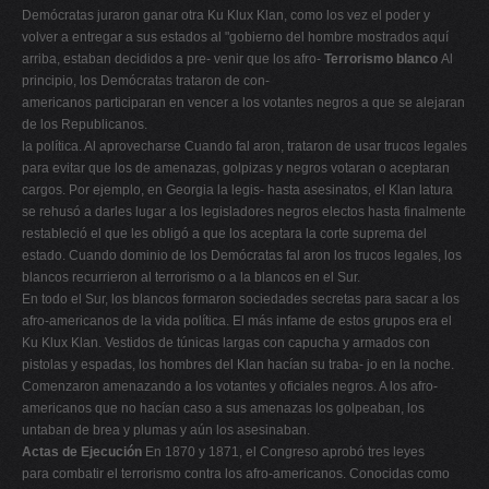
Demócratas juraron ganar otra Ku Klux Klan, como los vez el poder y
volver a entregar a sus estados al "gobierno del hombre mostrados aquí
arriba, estaban decididos a pre- venir que los afro-
Terrorismo blanco
Al
principio, los Demócratas trataron de con-
americanos participaran en vencer a los votantes negros a que se alejaran
de los Republicanos.
la política. Al aprovecharse Cuando fal aron, trataron de usar trucos legales
para evitar que los de amenazas, golpizas y negros votaran o aceptaran
cargos. Por ejemplo, en Georgia la legis- hasta asesinatos, el Klan latura
se rehusó a darles lugar a los legisladores negros electos hasta finalmente
restableció el que les obligó a que los aceptara la corte suprema del
estado. Cuando dominio de los Demócratas fal aron los trucos legales, los
blancos recurrieron al terrorismo o a la blancos en el Sur.
En todo el Sur, los blancos formaron sociedades secretas para sacar a los
afro-americanos de la vida política. El más infame de estos grupos era el
Ku Klux Klan. Vestidos de túnicas largas con capucha y armados con
pistolas y espadas, los hombres del Klan hacían su traba- jo en la noche.
Comenzaron amenazando a los votantes y oficiales negros. A los afro-
americanos que no hacían caso a sus amenazas los golpeaban, los
untaban de brea y plumas y aún los asesinaban.
Actas de Ejecución
En 1870 y 1871, el Congreso aprobó tres leyes
para combatir el terrorismo contra los afro-americanos. Conocidas como