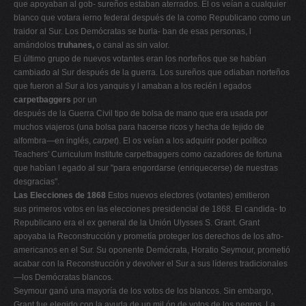
que apoyaban al gob- sureños estaban aterrados. El os veían a cualquier
blanco que votara ierno federal después de la como Republicano como un
traidor al Sur. Los Demócratas se burla- ban de esas personas, l
amándolos
truhanes,
o canal as sin valor.
El último grupo de nuevos votantes eran los norteños que se habían
cambiado al Sur después de la guerra. Los sureños que odiaban norteños
que fueron al Sur a los yanquis y l amaban a los recién l egados
carpetbaggers
por un
después de la Guerra Civil tipo de bolsa de mano que era usada por
muchos viajeros (una bolsa para hacerse ricos y hecha de tejido de
alfombra—en inglés,
carpet
). El os veían a los adquirir poder político
Teachers' Curriculum Institute carpetbaggers como cazadores de fortuna
que habían l egado al sur "para engordarse (enriquecerse) de nuestras
desgracias".
Las Elecciones de 1868
Estos nuevos electores (votantes) emitieron
sus primeros votos en las elecciones presidencial de 1868. El candida- to
Republicano era el ex general de la Unión Ulysses S. Grant. Grant
apoyaba la Reconstrucción y prometía proteger los derechos de los afro-
americanos en el Sur. Su oponente Demócrata, Horatio Seymour, prometió
acabar con la Reconstrucción y devolver el Sur a sus líderes tradicionales
—los Demócratas blancos.
Seymour ganó una mayoría de los votos de los blancos. Sin embargo,
Grant fue elegido con la ayuda de un mil ón de votos de los negros. La