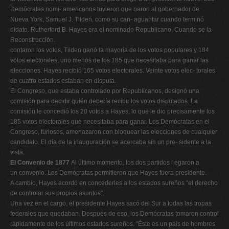
Demócratas nomi- americanos tuvieron que naron al gobernador de
Nueva York, Samuel J. Tilden, como su can- aguantar cuando terminó
didato. Rutherford B. Hayes era el nominado Republicano. Cuando se la
Reconstrucción.
contaron los votos, Tilden ganó la mayoría de los votos populares y 184
votos electorales, uno menos de los 185 que necesitaba para ganar las
elecciones. Hayes recibió 165 votos electorales. Veinte votos elec- torales
de cuatro estados estaban en disputa.
El Congreso, que estaba controlado por Republicanos, designó una
comisión para decidir quién debería recibir los votos disputados. La
comisión le concedió los 20 votos a Hayes, lo que le dio precisamente los
185 votos electorales que necesitaba para ganar. Los Demócratas en el
Congreso, furiosos, amenazaron con bloquear las elecciones de cualquier
candidato. El día de la inauguración se acercaba sin un pre- sidente a la
vista.
El Convenio de 1877
Al último momento, los dos partidos l egaron a
un convenio. Los Demócratas permitieron que Hayes fuera presidente.
A cambio, Hayes acordó en concederles a los estados sureños "el derecho
de controlar sus propios asuntos".
Una vez en el cargo, el presidente Hayes sacó del Sur a todas las tropas
federales que quedaban. Después de eso, los Demócratas tomaron control
rápidamente de los últimos estados sureños. "Éste es un país de hombres