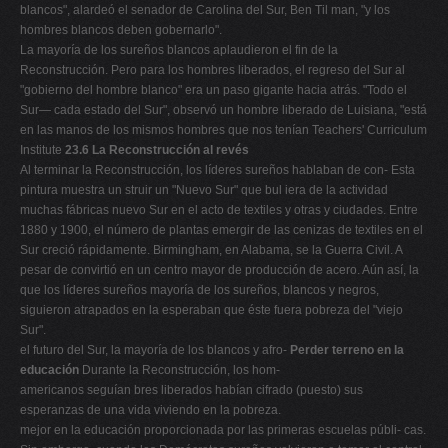
blancos", alardeó el senador de Carolina del Sur, Ben Til man, "y los
hombres blancos deben gobernarlo".
La mayoría de los sureños blancos aplaudieron el fin de la
Reconstrucción. Pero para los hombres liberados, el regreso del Sur al
"gobierno del hombre blanco" era un paso gigante hacia atrás. "Todo el
Sur— cada estado del Sur", observó un hombre liberado de Luisiana, "está
en las manos de los mismos hombres que nos tenían Teachers' Curriculum
Institute
23.6 La Reconstrucción al revés
Al terminar la Reconstrucción, los líderes sureños hablaban de con- Esta
pintura muestra un struir un "Nuevo Sur" que bul iera de la actividad
muchas fábricas nuevo Sur en el acto de textiles y otras y ciudades. Entre
1880 y 1900, el número de plantas emergir de las cenizas de textiles en el
Sur creció rápidamente. Birmingham, en Alabama, se la Guerra Civil. A
pesar de convirtió en un centro mayor de producción de acero. Aún así, la
que los líderes sureños mayoría de los sureños, blancos y negros,
siguieron atrapados en la esperaban que éste fuera pobreza del "viejo
Sur".
el futuro del Sur, la mayoría de los blancos y afro-
Perder terreno en la
educación
Durante la Reconstrucción, los hom-
americanos seguían bres liberados habían cifrado (puesto) sus
esperanzas de una vida viviendo en la pobreza.
mejor en la educación proporcionada por las primeras escuelas públi- cas.