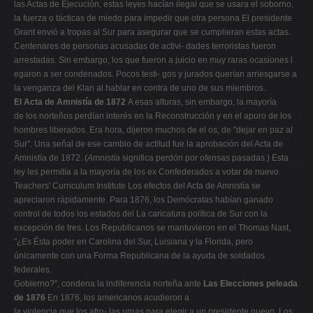
las Actas de Ejecución, estas leyes hacían ilegal que se usara el soborno,
la fuerza o tácticas de miedo para impedir que otra persona El presidente
Grant envió a tropas al Sur para asegurar que se cumplieran estas actas.
Centenares de personas acusadas de activi- dades terroristas fueron
arrestadas. Sin embargo, los que fueron a juicio en muy raras ocasiones l
egaron a ser condenados. Pocos testi- gos y jurados querían arriesgarse a
la venganza del Klan al hablar en contra de uno de sus miembros.
El Acta de Amnistía de 1872
A esas alturas, sin embargo, la mayoría
de los norteños perdían interés en la Reconstrucción y en el apuro de los
hombres liberados. Era hora, dijeron muchos de el os, de "dejar en paz al
Sur". Una señal de ese cambio de actitud fue la aprobación del Acta de
Amnistía de 1872. (
Amnistía
significa perdón por ofensas pasadas.) Esta
ley les permitía a la mayoría de los ex Confederados a votar de nuevo.
Teachers' Curriculum Institute Los efectos del Acta de Amnistía se
apreciaron rápidamente. Para 1876, los Demócratas habían ganado
control de todos los estados del La caricatura política de Sur con la
excepción de tres. Los Republicanos se mantuvieron en el Thomas Nast,
"¿Es Ésta poder en Carolina del Sur, Luisiana y la Florida, pero
únicamente con una Forma Republicana de la ayuda de soldados
federales.
Gobierno?", condena la indiferencia norteña ante
Las Elecciones peleada
de 1876
En 1876, los americanos acudieron a
la violencia que los afro- las urnas para elegir a un presidente nuevo. Los