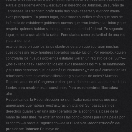
Para el presidente Andrew esclavos el derecho de Johnson, un sureño de
Tennessee, la Reconstrucción tenía dos obje- casarse y vivir con miem-
tivos principales. En primer lugar, los estados sureños tenían que bros de
la familia de establecer gobiernos nuevos que eran leales a la Unión y que
respeta- quienes habían sido sepa- ban la autoridad federal. En segundo
lugar, se tenía que abolir la rados. Formularios como esclavitud de una vez
y para siempre.
éste permitieron que los Estos objetivos dejaron que sobraran muchas
cuestiones sin reso- hombres liberados mantu- lución. Por ejemplo, ¿quién
controlaría los nuevos gobiernos estatales vieran un registro de del Sur?—
¿los ex rebeldes? ¿Tendrían los esclavos liberados los mis- su matrimonio
y sus mos derechos que los demás ciudadanos? ¿Y en qué consistirían las
relaciones entre los esclavos liberados y sus amos de antes? Muchos
Republicanos en el Congreso creían que sería necesario adoptar medidas
fuertes para resolver estas cuestiones. Para esos
hombres liberados:
afro-
Republicanos, la Reconstrucción no significaba nada menos que una
americanos que habían reestructuración total del Sur basada en los
derechos iguales y en una sido liberados de la economía a base de la
mano de obra libre. Ya existían todas las condi- ciones para una pelea por
el control—y hasta el significado—de la
El Plan de Reconstrucción del
presidente Johnson
En mayo de