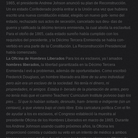
1865, el presidente Andrew Johson anunció su plan de Reconstrucción.
Un ex estado Confederado podría entrar a la Unión una vez que hubiera
escrito una nueva constitución estatal, elegido un nuevo gob- ierno del
estado, rechazado sus actos de secesión, cancelado sus deu- das de
guerra y ratificado la décimo tercera enmienda, la cual abolía la esclavitud.
Para el otoño de 1865, cada estado sureño había cumplido con los
requisitos del presidente, y la Décimo Tercera Enmienda se había con-
vertido en una parte de la Constitución. La Reconstrucción Presidencial
había comenzado.
La Oficina de Hombres Liberados
Para los ex esclavos, ya l amados
hombres liberados,
la libertad garantizada en la Décimo Tercera
Enmienda l evó a problemas, además de oportunidades. Como escribió
Frederick Douglass, un hombre liberado
era libre de su amo individual
pero aún era un esclavo de la
sociedad. No tenía ni dinero, ni
propiedades, ni amigos. Estaba li-
berado de la plantación de antes, pero
no tenía más que el camino
Teachers' Curriculum Institute
polvoso bajo los
pies… Sí que lo habían soltado, desnudo, ham-
briento e indigente (sin un
centavo), a que viviera bajo el cielo libre.
Esta caricatura política Con el fin
de ayudar a los ex esclavos, el Congreso estableció la muestra al
presidente Oficina de los Hombres Liberados en marzo de 1865. Durante
los Andrew Johnson usando cuatro próximos años, la Oficina les
proporcionó comida y cuidado su veto en un intento de médico a ambos