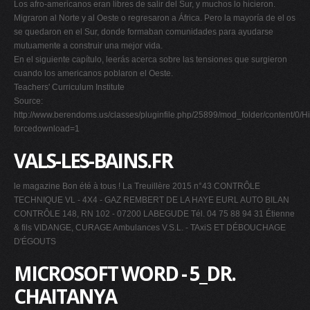
Los afro-americanos eran libres de salir del Sur, y muchos lo hicieron.
Migraron al Norte y al Oeste o regresaron a África. Pero la mayoría de el os
se quedaron en el Sur, donde formaban comunidades para ayudarse
mutuamente a construir una mejor vida.
En el siguiente capítulo, leerás acerca sobre las tensiones que surgieron
cuando los americanos poblaron el Oeste.
Teachers' Curriculum Institute
Source:
http://www.berendoms.us/classes/pluginfile.php/25899/mod_folder/conten
forcedownload=1
VALS-LES-BAINS.FR
le magazine Bon été à tous ! La Treuillère 2015 n°43 CONTRÔLE
TECHNIQUE VL - 4X4 - GAZ REMBERT DE LA HAYE EURL AUTO BILAN
CONTRÔLE 148, RN 102 - 07200 LABEGUDE Tél. 04 75 88 94 31 Étienne
& fils VIDANGE, CURAGE Ambulances V.S.L. - TAxiS ET DÉBOUCHAGE
D'ÉGOUTS
MICROSOFT WORD - 5_DR.
CHAITANYA