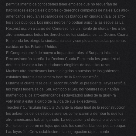
permitía intento de concederles tener empleos que no requerían de
habilidades especiales o profesio- derechos completos de nales. Los afro-
americanos seguían separados de los blancos en ciudadanía a los afro-
los sitios públicos. Los niños negros no podían asistir a las escuelas La
Reconstrucción a cargo del Congreso fue un intento de otorgar- les a los
afro-americanos todos los derechos de los ciudadanos. La Décimo Cuarta
Enmienda les otorgó la ciudadanía total y completa a todas las personas
nacidas en los Estados Unidos.
El Congreso envió de nuevo a tropas federales al Sur para iniciar la
Reconstrucción sureña. La Décimo Cuarta Enmienda les garantizó el
derecho de votar a los ciudadanos elegibles de todas las razas.
Muchos afro-americanos fueron elegidos a puestos de los gobiernos
estatales durante esta tercera fase de la Reconstrucción.
Durante la cuarta fase de la Reconstrucción, el presidente Hayes retiró a
las tropas federales del Sur. Por todo el Sur, los hombres que habían
mantenido a los afro-americanos esclavizados antes de la guer- ra
volvieron a estar a cargo de la vida de sus ex esclavos.
Teachers' Curriculum Institute Durante la etapa final de la reconstrucción,
los gobiernos de los estados sureños comenzaron a derribar lo que los
afro-americanos habían ganado. La educación y el derecho al voto en el
Sur se con- virtieron en lujos que sólo los sureños blancos podían pagar.
Las leyes Jim Crow establecieron la segregación rápidamente.