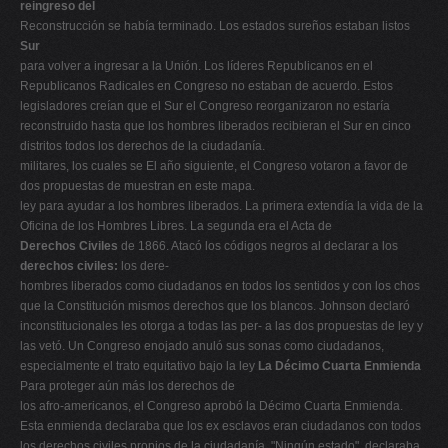
reingreso del
Reconstrucción se había terminado. Los estados sureños estaban listos
Sur
para volver a ingresar a la Unión. Los líderes Republicanos en el
Republicanos Radicales en Congreso no estaban de acuerdo. Estos
legisladores creían que el Sur el Congreso reorganizaron no estaría
reconstruido hasta que los hombres liberados recibieran el Sur en cinco
distritos todos los derechos de la ciudadanía.
militares, los cuales se El año siguiente, el Congreso votaron a favor de
dos propuestas de muestran en este mapa.
ley para ayudar a los hombres liberados. La primera extendía la vida de la
Oficina de los Hombres Libres. La segunda era el Acta de
Derechos Civiles
de 1866. Atacó los códigos negros al declarar a los
derechos civiles:
los dere-
hombres liberados como ciudadanos en todos los sentidos y con los chos
que la Constitución mismos derechos que los blancos. Johnson declaró
inconstitucionales les otorga a todas las per- a las dos propuestas de ley y
las vetó. Un Congreso enojado anuló sus sonas como ciudadanos,
especialmente el trato equitativo bajo la ley
La Décimo Cuarta Enmienda
Para proteger aún más los derechos de
los afro-americanos, el Congreso aprobó la Décimo Cuarta Enmienda.
Esta enmienda declaraba que los ex esclavos eran ciudadanos con todos
los derechos civiles propios de la ciudadanía. "Ningún estado", declaraba,