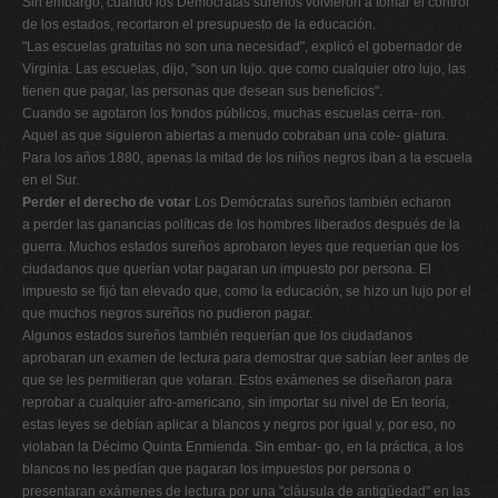
Sin embargo, cuando los Demócratas sureños volvieron a tomar el control
de los estados, recortaron el presupuesto de la educación.
"Las escuelas gratuitas no son una necesidad", explicó el gobernador de
Virginia. Las escuelas, dijo, "son un lujo. que como cualquier otro lujo, las
tienen que pagar, las personas que desean sus beneficios".
Cuando se agotaron los fondos públicos, muchas escuelas cerra- ron.
Aquel as que siguieron abiertas a menudo cobraban una cole- giatura.
Para los años 1880, apenas la mitad de los niños negros iban a la escuela
en el Sur.
Perder el derecho de votar
Los Demócratas sureños también echaron
a perder las ganancias políticas de los hombres liberados después de la
guerra. Muchos estados sureños aprobaron leyes que requerían que los
ciudadanos que querían votar pagaran un impuesto por persona. El
impuesto se fijó tan elevado que, como la educación, se hizo un lujo por el
que muchos negros sureños no pudieron pagar.
Algunos estados sureños también requerían que los ciudadanos
aprobaran un examen de lectura para demostrar que sabían leer antes de
que se les permitieran que votaran. Estos exámenes se diseñaron para
reprobar a cualquier afro-americano, sin importar su nivel de En teoría,
estas leyes se debían aplicar a blancos y negros por igual y, por eso, no
violaban la Décimo Quinta Enmienda. Sin embar- go, en la práctica, a los
blancos no les pedían que pagaran los impuestos por persona o
presentaran exámenes de lectura por una "cláusula de antigüedad" en las