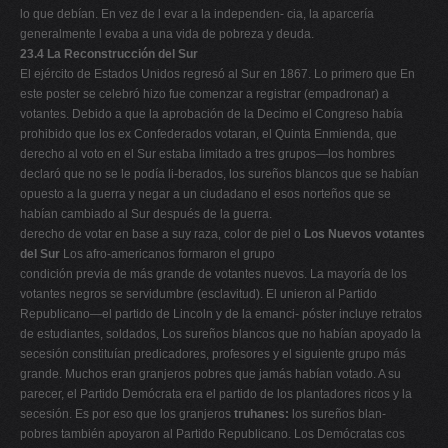
lo que debían. En vez de l evar a la independen- cia, la aparcería
generalmente l evaba a una vida de pobreza y deuda.
23.4 La Reconstrucción del Sur
El ejército de Estados Unidos regresó al Sur en 1867. Lo primero que En
este poster se celebró hizo fue comenzar a registrar (empadronar) a
votantes. Debido a que la aprobación de la Decimo el Congreso había
prohibido que los ex Confederados votaran, el Quinta Enmienda, que
derecho al voto en el Sur estaba limitado a tres grupos—los hombres
declaró que no se le podía li-berados, los sureños blancos que se habían
opuesto a la guerra y negar a un ciudadano el esos norteños que se
habían cambiado al Sur después de la guerra.
derecho de votar en base a suy raza, color de piel o
Los Nuevos votantes
del Sur
Los afro-americanos formaron el grupo
condición previa de más grande de votantes nuevos. La mayoría de los
votantes negros se servidumbre (esclavitud). El unieron al Partido
Republicano—el partido de Lincoln y de la emanci- póster incluye retratos
de estudiantes, soldados, Los sureños blancos que no habían apoyado la
secesión constituían predicadores, profesores y el siguiente grupo más
grande. Muchos eran granjeros pobres que jamás habían votado. A su
parecer, el Partido Demócrata era el partido de los plantadores ricos y la
secesión. Es por eso que los granjeros
truhanes:
los sureños blan-
pobres también apoyaron al Partido Republicano. Los Demócratas cos