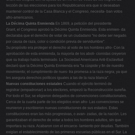
lección de las elecciones para los Republicanos era que si deseaban
mantener control de la Casa Blanca y el Congreso, necesita- ban votos
afro-americanos.
La Décima Quinta Enmienda
En 1869, a petición del presidente
Grant, el Congreso aprobó la Décimo Quinta Enmienda. Esta enmien- da
declaraba que el derecho de votar de un ciudadano "no debe ser negado.
por causa de raza, color o condición previa de servidumbre".
Su propósito era proteger el derecho al voto de los hombres afro- Con la
aprobación de esta enmienda, la mayoría de los aboli- cionistas creyeron
que su trabajo había terminado. La Sociedad Americana Anti-Esclavitud
declaró que la Décimo Quinta Enmienda era "la cúspide y fin de nuestro
movimiento; el cumplimiento de nues- tra promesa a la raza negra; ya que
les asegura derechos políticos iguales a las de la raza blanca".
Nuevas constituciones estatales
Cuando el ejército terminó de
registrar (empadronar) a los electores, empezó la Reconstrucción sureña.
Por todo el Sur, se eligieron delegados de convenciones constitucionales.
Cerca de la cuarta parte de los elegidos eran afro- Las convenciones se
reunieron y escribieron nuevas constituciones de sus estados. Estas
constituciones eran las más progresivas, o avan- zadas, de la nación. Les
garantizaban el derecho de votar a todos los hombres adultos, sin que
importara su raza. Acabaron con el encarce- lamiento por deudas. También
exigían el establecimiento de las primeras escuelas públicas en el Sur. La