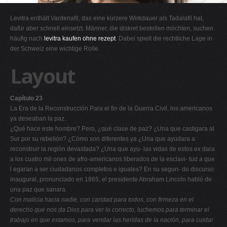
G
Levitra enthält Vardenafil, das eine kürzere Wirkdauer als Tadalafil hat,
H
dafür aber schnell einsetzt. Männer, die diskret bestellen möchten, suchen
häufig nach
levitra kaufen ohne rezept
. Dabei spielt die rechtliche Lage in
I
der Schweiz eine wichtige Rolle.
J
Layout
K
L
Capítulo 23
M
La Era de la Reconstrucción Para el fin de la Guerra Civil, los americanos
N
ya deseaban la paz.
¿Qué hace este hombre? Pero, ¿qué clase de paz? ¿Una que castigara al
O
Sur por su rebelión? ¿Cómo son diferentes ya ¿Una que ayudara a
P
reconstruir la región devastada? ¿Una que ayu- las vidas de estos ex dara
a los cuatro mil ones de afro-americanos liberados de la esclavi- tud a que
Q
l egaran a ser ciudadanos completos e iguales? En su segun- do discurso
R
inaugural, pronunciado en 1865, el presidente Abraham Lincoln habló de
una paz que sanara.
S
Con malicia hacia nadie, con caridad para todos, con firmeza
en el
T
derecho que nos da Dios para ver lo correcto, luchemos para
terminar el
trabajo en que estamos, para vendar las heridas de la
nación, para cuidar
U