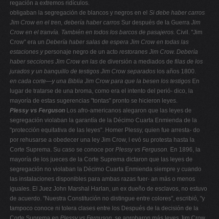
regación a extremos ridículos.
obligaban la segregación de blancos y negros en el
Si debe haber carros
Jim Crow en el tren, debería haber carros
Sur después de la Guerra
Jim
Crow en el tranvía. También en todos los barcos de pasajeros.
Civil. "Jim
Crow" era un
Debería haber salas de espera Jim Crow en todas las
estaciones y
personaje negro de un acto
restoranes Jim Crow. Debería
haber secciones Jim Crow en las
de diversión a mediados de
filas de los
jurados y un banquillo de testigos Jim Crow separados
los años 1800.
en cada corte—y una Biblia Jim Crow para que la besen los testigos
En
lugar de tratarse de una broma, como era el intento del perió- dico, la
mayoría de estas sugerencias "tontas" pronto se hicieron leyes.
Plessy vs Ferguson
Los afro-americanos alegaron que las leyes de
segregación violaban la garantía de la Décimo Cuarta Enmienda de la
"protección equitativa de las leyes". Homer Plessy, quien fue arresta- do
por rehusarse a obedecer una ley Jim Crow, l evó su protesta hasta la
Corte Suprema. Su caso se conoce por
Plessy vs Ferguson.
En 1896, la
mayoría de los jueces de la Corte Suprema dictaron que las leyes de
segregación no violaban la Décimo Cuarta Enmienda siempre y cuando
las instalaciones disponibles para ambas razas fuer- an más o menos
iguales. El Juez John Marshal Harlan, un ex dueño de esclavos, no estuvo
de acuerdo. "Nuestra Constitución no distingue entre colores", escribió, "y
tampoco conoce ni tolera clases entre los Después de la decisión de la
Corte Suprema en
Plessy vs
Ferguson,
se aprobaron más leyes Jim Crow.