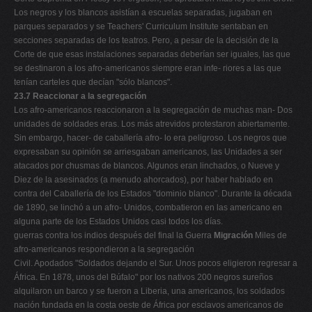
Los negros y los blancos asistían a escuelas separadas, jugaban en
parques separados y se Teachers' Curriculum Institute sentaban en
secciones separadas de los teatros. Pero, a pesar de la decisión de la
Corte de que esas instalaciones separadas deberían ser iguales, las que
se destinaron a los afro-americanos siempre eran infe- riores a las que
tenían carteles que decían "sólo blancos".
23.7 Reaccionar a la segregación
Los afro-americanos reaccionaron a la segregación de muchas man- Dos
unidades de soldades eras. Los más atrevidos protestaron abiertamente.
Sin embargo, hacer- de caballería afro- lo era peligroso. Los negros que
expresaban su opinión se arriesgaban americanos, las Unidades a ser
atacados por chusmas de blancos. Algunos eran linchados, o Nueve y
Diez de la asesinados (a menudo ahorcados), por haber hablado en
contra del Caballería de los Estados "dominio blanco". Durante la década
de 1890, se linchó a un afro- Unidos, combatieron en las americano en
alguna parte de los Estados Unidos casi todos los días.
guerras contra los indios después del final la Guerra
Migración
Miles de
afro-americanos respondieron a la segregación
Civil. Apodados "Soldados dejando el Sur. Unos pocos eligieron regresar a
África. En 1878, unos del Búfalo" por los nativos 200 negros sureños
alquilaron un barco y se fueron a Liberia, una americanos, los soldados
nación fundada en la costa oeste de África por esclavos americanos de