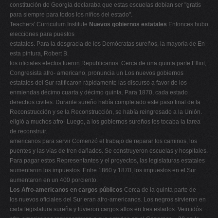
constitución de Georgia declaraba que estas escuelas debían ser "gratis
para siempre para todos los niños del estado".
Teachers' Curriculum Institute
Nuevos gobiernos estatales
Entonces hubo
elecciones para puestos
estatales. Para la desgracia de los Demócratas sureños, la mayoría de En
esta pintura, Robert B.
los oficiales electos fueron Republicanos. Cerca de una quinta parte Elliot,
Congresista afro- americano, pronuncia un Los nuevos gobiernos
estatales del Sur ratificaron rápidamente las discurso a favor de los
enmiendas décimo cuarta y décimo quinta. Para 1870, cada estado
derechos civiles. Durante sureño había completado este paso final de la
Reconstrucción y se la Reconstrucción, se había reingresado a la Unión.
eligió a muchos afro- Luego, a los gobiernos sureños les tocaba la tarea
de reconstruir.
americanos para servir Comenzó el trabajo de reparar los caminos, los
puentes y las vías de tren dañados. Se construyeron escuelas y hospitales.
Para pagar estos Representantes y el proyectos, las legislaturas estatales
aumentaron los impuestos. Entre 1860 y 1870, los impuestos en el Sur
aumentaron en un 400 porciento.
Los Afro-americanos en cargos públicos
Cerca de la quinta parte de
los nuevos oficiales del Sur eran afro-americanos. Los negros sirvieron en
cada legislatura sureña y tuvieron cargos altos en tres estados. Veintidós