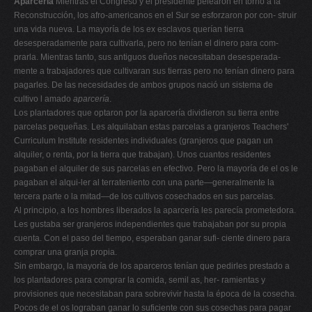
Aparcería
Mientras el Congreso y el presidente pelearon en torno a la
Reconstrucción, los afro-americanos en el Sur se esforzaron por con- struir
una vida nueva. La mayoría de los ex esclavos querían tierra
desesperadamente para cultivarla, pero no tenían el dinero para com-
prarla. Mientras tanto, sus antiguos dueños necesitaban desesperada-
mente a trabajadores que cultivaran sus tierras pero no tenían dinero para
pagarles. De las necesidades de ambos grupos nació un sistema de
cultivo l amado
aparcería
.
Los plantadores que optaron por la aparcería dividieron su tierra entre
parcelas pequeñas. Les alquilaban estas parcelas a granjeros Teachers'
Curriculum Institute residentes individuales (granjeros que pagan un
alquiler, o renta, por la tierra que trabajan). Unos cuantos residentes
pagaban el alquiler de sus parcelas en efectivo. Pero la mayoría de el os le
pagaban el alqui-ler al terrateniento con una parte—generalmente la
tercera parte o la mitad—de los cultivos cosechados en sus parcelas.
Al principio, a los hombres liberados la aparcería les parecía prometedora.
Les gustaba ser granjeros independientes que trabajaban por su propia
cuenta. Con el paso del tiempo, esperaban ganar sufi- ciente dinero para
comprar una granja propia.
Sin embargo, la mayoría de los aparceros tenían que pedirles prestado a
los plantadores para comprar la comida, semil as, her- ramientas y
provisiones que necesitaban para sobrevivir hasta la época de la cosecha.
Pocos de el os lograban ganar lo suficiente con sus cosechas para pagar