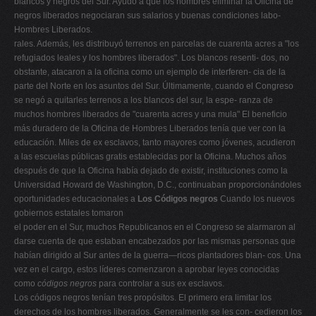
blancos y negros del Sur. Ayudó a que los hombres eliminar la Oficina de
negros liberados negociaran sus salarios y buenas condiciones labo-
Hombres Liberados.
rales. Además, les distribuyó terrenos en parcelas de cuarenta acres a "los
refugiados leales y los hombres liberados". Los blancos resenti- dos, no
obstante, atacaron a la oficina como un ejemplo de interferen- cia de la
parte del Norte en los asuntos del Sur. Últimamente, cuando el Congreso
se negó a quitarles terrenos a los blancos del sur, la espe- ranza de
muchos hombres liberados de "cuarenta acres y una mula" El beneficio
más duradero de la Oficina de Hombres Liberados tenía que ver con la
educación. Miles de ex esclavos, tanto mayores como jóvenes, acudieron
a las escuelas públicas gratis establecidas por la Oficina. Muchos años
después de que la Oficina había dejado de existir, instituciones como la
Universidad Howard de Washington, D.C., continuaban proporcionándoles
oportunidades educacionales a
Los Códigos negros
Cuando los nuevos
gobiernos estatales tomaron
el poder en el Sur, muchos Republicanos en el Congreso se alarmaron al
darse cuenta de que estaban encabezados por las mismas personas que
habían dirigido al Sur antes de la guerra—ricos plantadores blan- cos. Una
vez en el cargo, estos líderes comenzaron a aprobar leyes conocidas
como
códigos negros
para controlar a sus ex esclavos.
Los códigos negros tenían tres propósitos. El primero era limitar los
derechos de los hombres liberados. Generalmente se les con- cedieron los