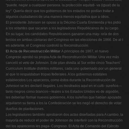
"puede. negar a cualquier persona. la protección equitati- va (igual) de la
ley". Quería decir que los gobiernos de los estados no podían tratar a
algunos ciudadanos de una manera menos equitativa que a otros.
El presidente Johnson se opuso a la Décimo Cuarta Enmienda y les pidió
a los votantes que sacaran a los legisladores Republicanos de su cargo.
En su lugar, los candidatos Republicanos ganaron una may- oría de dos
tercios en ambas cámaras del Congreso en las elecciones de 1866. De al í
en adelante, el Congreso controló la Reconstrucción.
El Acta de Reconstrucción Militar
A principios de 1867, el nuevo
Congreso aprobó su propia Acta de Reconstrucción Militar. Una vez más
canceló el veto de Johnson. Este plan dividía al Sur entre cinco Teachers'
Curriculum Institute distritos militares, cada uno gobernado por un general
al que lo respaldaban tropas federales. A los gobiernos estatales
establecidos Los aparceros, como éstos durante la Reconstrucción de
Johnson se les declaró ilegales. Los mostrados aquí en el culti- sureños—
tanto negros como blancos—leales a los Estados Unidos vo de algodón,
les deberían formar nuevos gobiernos. A los sureños que habían apoyado
alquilaron su tierra a los la Confederación se les negó el derecho de votar.
dueños de plantaciones.
Los legisladores también aprobaron dos actas diseñadas para A cambio, la
mayoría de reducir el poder de Johnson de interferir con la Reconstrucción
del los apareceros les paga- Congreso. El Acta de Comando del Ejército