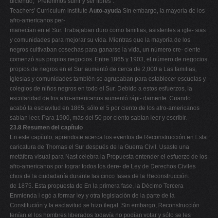
diciendo, "Preferimos sufrir y ser libres".
Teachers' Curriculum Institute
Auto-ayuda
Sin embargo, la mayoría de los
afro-americanos per-
manecían en el Sur. Trabajaban duro como familias, asistentes a igle- sias
y comunidades para mejorar su vida. Mientras que la mayoría de los
negros cultivaban cosechas para ganarse la vida, un número cre- ciente
comenzó sus propios negocios. Entre 1865 y 1903, el número de negocios
propios de negros en el Sur aumentó de cerca de 2,000 a Las familias,
iglesias y comunidades también se agrupaban para establecer escuelas y
colegios de niños negros en todo el Sur. Debido a estos esfuerzos, la
escolaridad de los afro-americanos aumentó rápi- damente. Cuando
acabó la esclavitud en 1865, sólo el 5 por ciento de los afro-americanos
sabían leer. Para 1900, más del 50 por ciento sabían leer y escribir.
23.8 Resumen del capítulo
En este capítulo, aprendiste acerca los eventos de Reconstrucción en Esta
caricatura de Thomas el Sur después de la Guerra Civil. Usaste una
metáfora visual para Nast celebra la Propuesta entender el esfuerzo de los
afro-americanos por lograr todos los dere- de Ley de Derechos Civiles
chos de la ciudadanía durante las cinco fases de la Reconstrucción.
de 1875. Esta propuesta de En la primera fase, la Décimo Tercera
Enmienda l egó a formar ley y otra legislación de la parte de la
Constitución y la esclavitud se hizo ilegal. Sin embargo, Reconstrucción
tenían el los hombres liberados todavía no podían votar y sólo se les