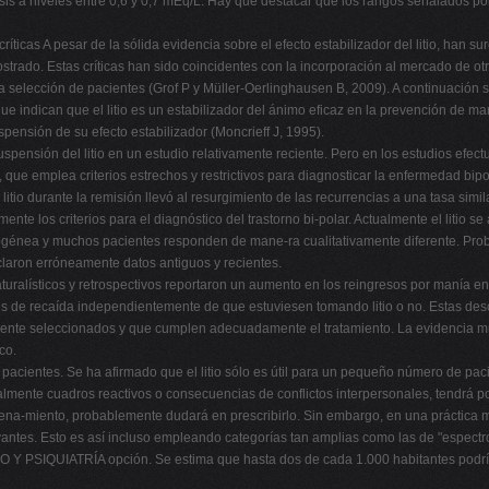
 a niveles entre 0,6 y 0,7 mEq/L. Hay que destacar que los rangos señalados por la
críticas A pesar de la sólida evidencia sobre el efecto estabilizador del litio, han 
ostrado. Estas críticas han sido coincidentes con la incorporación al mercado de ot
elección de pacientes (Grof P y Müller-Oerlinghausen B, 2009). A continuación se 
que indican que el litio es un estabilizador del ánimo eficaz en la prevención de 
uspensión de su efecto estabilizador (Moncrieff J, 1995).
suspensión del litio en un estudio relativamente reciente. Pero en los estudios efe
 que emplea criterios estrechos y restrictivos para diagnosticar la enfermedad bipo
l litio durante la remisión llevó al resurgimiento de las recurrencias a una tasa simi
 los criterios para el diagnóstico del trastorno bi-polar. Actualmente el litio se a
eterogénea y muchos pacientes responden de mane-ra cualitativamente diferente. Pr
ezclaron erróneamente datos antiguos y recientes.
os naturalísticos y retrospectivos reportaron un aumento en los reingresos por manía 
res de recaída independientemente de que estuviesen tomando litio o no. Estas de
amente seleccionados y que cumplen adecuadamente el tratamiento. La evidencia mu
co.
de pacientes. Se ha afirmado que el litio sólo es útil para un pequeño número de p
almente cuadros reactivos o consecuencias de conflictos interpersonales, tendrá poc
rena-miento, probablemente dudará en prescribirlo. Sin embargo, en una práctica m
antes. Esto es así incluso empleando categorías tan amplias como las de "espectro 
3 LITIO Y PSIQUIATRÍA opción. Se estima que hasta dos de cada 1.000 habitantes podrí