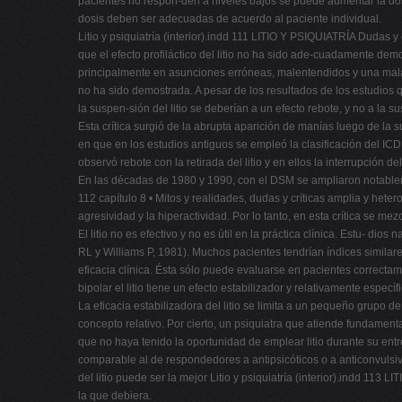
pacientes no respon-den a niveles bajos se puede aumentar la dosis
dosis deben ser adecuadas de acuerdo al paciente individual.
Litio y psiquiatría (interior).indd 111 LITIO Y PSIQUIATRÍA Dudas y 
que el efecto profiláctico del litio no ha sido ade-cuadamente dem
principalmente en asunciones erróneas, malentendidos y una mala s
no ha sido demostrada. A pesar de los resultados de los estudios 
la suspen-sión del litio se deberían a un efecto rebote, y no a la s
Esta crítica surgió de la abrupta aparición de manías luego de la 
en que en los estudios antiguos se empleó la clasificación del ICD,
observó rebote con la retirada del litio y en ellos la interrupción de
En las décadas de 1980 y 1990, con el DSM se ampliaron notablemente
112 capítulo 8 • Mitos y realidades, dudas y críticas amplia y h
agresividad y la hiperactividad. Por lo tanto, en esta crítica se m
El litio no es efectivo y no es útil en la práctica clínica. Estu- di
RL y Williams P, 1981). Muchos pacientes tendrían índices simila
eficacia clínica. Ésta sólo puede evaluarse en pacientes correct
bipolar el litio tiene un efecto estabilizador y relativamente específi
La eficacia estabilizadora del litio se limita a un pequeño grupo 
concepto relativo. Por cierto, un psiquiatra que atiende fundament
que no haya tenido la oportunidad de emplear litio durante su ent
comparable al de respondedores a antipsicóticos o a anticonvulsiv
del litio puede ser la mejor Litio y psiquiatría (interior).indd 11
la que debiera.