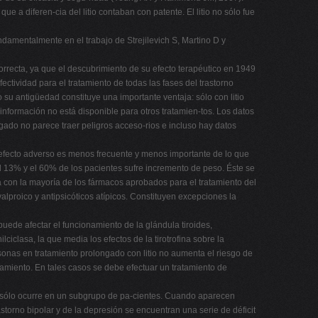
 a diferen-cia del litio contaban con patente. El litio no sólo fue
damentalmente en el trabajo de Strejilevich S, Martino D y
 correcta, ya que el descubrimiento de su efecto terapéutico en 1949
tividad para el tratamiento de todas las fases del trastorno
o su antigüedad constituye una importante ventaja: sólo con litio
información no está disponible para otros tratamien-tos. Los datos
ado no parece traer peligros acceso-rios e incluso hay datos
e efecto adverso es menos frecuente y menos importante de lo que
l 13% y el 60% de los pacientes sufre incremento de peso. Éste se
ra con la mayoría de los fármacos aprobados para el tratamiento del
alproico y antipsicóticos atípicos. Constituyen excepciones la
o puede afectar el funcionamiento de la glándula tiroides,
ciclasa, la que media los efectos de la tirotrofina sobre la
sonas en tratamiento prolongado con litio no aumenta el riesgo de
ratamiento. En tales casos se debe efectuar un tratamiento de
e y sólo ocurre en un subgrupo de pa-cientes. Cuando aparecen
storno bipolar y de la depresión se encuentran una serie de déficit