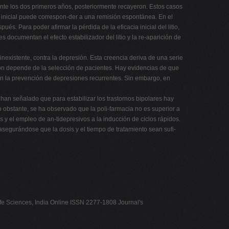
rante los dos primeros años, posteriormente recayeron. Estos casos
a inicial puede correspon-der a una remisión espontánea. En el
. Para poder afirmar la pérdida de la eficacia inicial del litio,
ocumentan el efecto estabilizador del litio y la re-aparición de
o inexistente, contra la depresión. Esta creencia deriva de una serie
resión depende de la selección de pacientes. Hay evidencias de que
 en la prevención de depresiones recurrentes. Sin embargo, en
ue han señalado que para estabilizar los trastornos bipolares hay
No obstante, se ha observado que la poli-farmacia no es superior a
 el empleo de an-tidepresivos a la inducción de ciclos rápidos.
asegurándose que la dosis y el tiempo de tratamiento sean sufi-
ife Sciences, India Online ISSN 2277-1808 Journal's