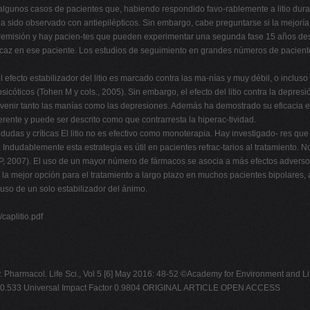
ado algunos casos de pacientes que, habiendo respondido favo-rablemente a litio du
 ha sido observado con antiepilépticos. Sin embargo, cabe preguntarse si la mejorí
 remisión y hay pacien-tes que pueden experimentar una segunda fase 15 años después
az en ese paciente. Los estudios de seguimiento en grandes números de pacientes d
 el efecto estabilizador del litio es marcado contra las ma-nías y muy débil, o inclus
ipsicóticos (Tohen M y cols., 2005). Sin embargo, el efecto del litio contra la dep
a prevenir tanto las manías como las depresiones. Además ha demostrado su eficacia
ferente y puede ser descrito como que contrarresta la hiperac-tividad.
des, dudas y críticas El litio no es efectivo como monoterapia. Hay investigado- res q
 Indudablemente esta estrategia es útil en pacientes refrac-tarios al tratamiento. 
 2007). El uso de un mayor número de fármacos se asocia a más efectos adversos y
a mejor opción para el tratamiento a largo plazo en muchos pacientes bipolares, 
 uso de un solo estabilizador del ánimo.
caplitio.pdf
v. Pharmacol. Life Sci., Vol 5 [6] May 2016: 48-52 ©Academy for Environment and L
r 0.533 Universal Impact Factor 0.9804 ORIGINAL ARTICLE OPEN ACCESS