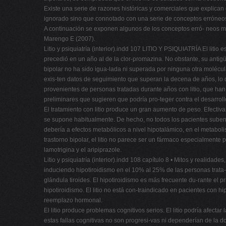
Existe una serie de razones históricas y comerciales que explican 
ignorado sino que connotado con una serie de conceptos erróneos
A continuación se exponen algunos de los conceptos erró- neos más
Marengo E (2007).
Litio y psiquiatría (interior).indd 107 LITIO Y PSIQUIATRÍA El liti
precedió en un año al de la clor-promazina. No obstante, su antig
bipolar no ha sido igua-lada ni superada por ninguna otra molécula.
exis-ten datos de seguimiento que superan la decena de años, lo q
provenientes de personas tratadas durante años con litio, que ha
preliminares que sugieren que podría pro-teger contra el desarr
El tratamiento con litio produce un gran aumento de peso. Efectiv
se supone habitualmente. De hecho, no todos los pacientes suben 
debería a efectos metabólicos a nivel hipotalámico, en el metaboli
trastorno bipolar, el litio no parece ser un fármaco especialmente
lamotrigina y el aripiprazole.
Litio y psiquiatría (interior).indd 108 capítulo 8 • Mitos y realidad
induciendo hipotiroidismo en el 10% al 25% de las personas trata-das
glándula tiroides. El hipotiroidismo es más frecuente du-rante el
hipotiroidismo. El litio no está con-traindicado en pacientes con h
reemplazo hormonal.
El litio produce problemas cognitivos serios. El litio podría afec
estas fallas cognitivas no son progresi-vas ni dependerían de la d