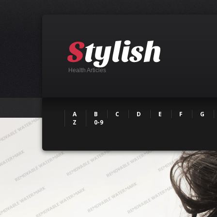
Health Articles
A
B
C
D
E
F
G
Z
0-9