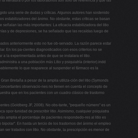
 literatura o por los laboratorios son sólo de referencia y que las
surgido una serie de dudas y críticas. Algunos autores han sostenido
ros estabilizadores del ánimo. No obstante, estas críticas se basan
señalan las más importantes: La eficacia estabilizadora del litio
manías y de depresiones, se ha señalado que las recaídas luego de
ctuados anteriormente esto no fue ob-servado. La razón parece estar
lar. En los pa-cientes diagnosticados con esos criterios no se
lar a la experimentada antes de que se instalara el litio.
dministra a una población más Litio y psiquiatría (interior).indd
obablemente lo que reaparece al suspender el fármaco es la
en Gran Bretaña a pesar de la amplia utiliza-ción del litio (Symonds
sconcertantes observacio-nes no tienen en cuenta el concepto de
estra que en los pacientes con un cuadro clásico de trastorno
acientes (Goldberg JF, 2008). No obs-tante, "pequeño número" es un
a opor-tunidad de prescribir litio. Asimismo, cualquier psiquiatra
ás amplia el porcentaje de pacientes respondedo-res al litio es
bipolar". En hasta un tercio de los trastornos del ánimo el empleo
an ser tratados con litio. No obstante, la prescripción es menor de