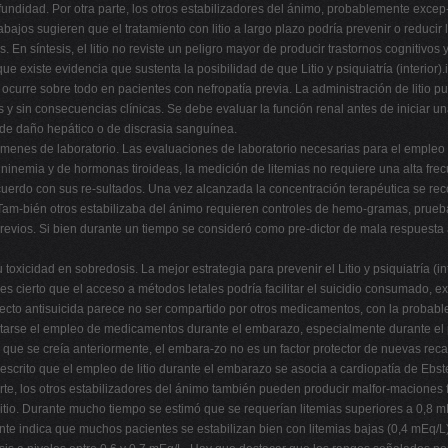
fundidad. Por otra parte, los otros estabilizadores del ánimo, probablemente excep
abajos sugieren que el tratamiento con litio a largo plazo podría prevenir o reducir 
En síntesis, el litio no reviste un peligro mayor de producir trastornos cognitivos 
que existe evidencia que sustenta la posibilidad de que Litio y psiquiatría (interio
 ocurre sobre todo en pacientes con nefropatía previa. La administración de litio p
 y sin consecuencias clínicas. Se debe evaluar la función renal antes de iniciar una
 de daño hepático o de discrasia sanguínea.
exámenes de laboratorio. Las evaluaciones de laboratorio necesarias para el empleo
tininemia y de hormonas tiroideas, la medición de litemias no requiere una alta fr
acuerdo con sus re-sultados. Una vez alcanzada la concentración terapéutica se rec
Tam-bién otros estabilizaba del ánimo requieren controles de hemo-gramas, prueb
 previos. Si bien durante un tiempo se consideró como pre-dictor de mala respuest
 toxicidad en sobredosis. La mejor estrategia para prevenir el Litio y psiquiatría (int
 es cierto que el acceso a métodos letales podría facilitar el suicidio consumado, ex
 efecto antisuicida parece no ser compartido por otros medicamentos, con la probabl
tarse el empleo de medicamentos durante el embarazo, especialmente durante el p
que se creía anteriormente, el embara-zo no es un factor protector de nuevas recaí
escrito que el empleo de litio durante el embarazo se asocia a cardiopatía de Ebst
parte, los otros estabilizadores del ánimo también pueden producir malfor-maciones f
n litio. Durante mucho tiempo se estimó que se requerían litemias superiores a 0,8 
ente indica que muchos pacientes se estabilizan bien con litemias bajas (0,4 mEq