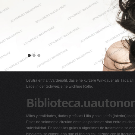
Levitra enthält Vardenafil, das eine kürzere Wirkdauer als Tadalafi
Lage in der Schweiz eine wichtige Rolle.
Biblioteca.uautono
Mitos y realidades, dudas y críticas Litio y psiquiatría (interior).in
Éstos no solamente circulan entre los pacientes sino entre muchos 
suicidalidad. En todas las guías o algoritmos de tratamiento se e
bipolares, se comprueba que el litio no es utilizado con la frecu