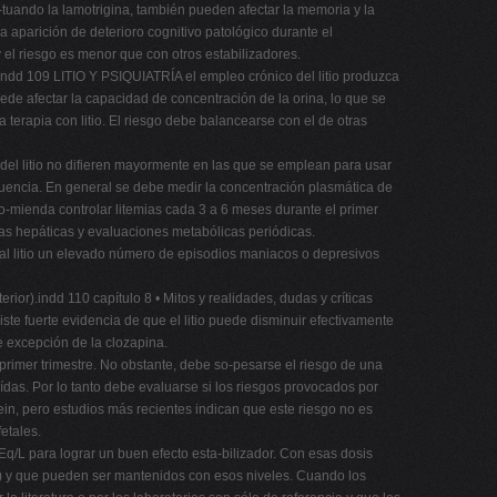
-tuando la lamotrigina, también pueden afectar la memoria y la
la aparición de deterioro cognitivo patológico durante el
y el riesgo es menor que con otros estabilizadores.
r).indd 109 LITIO Y PSIQUIATRÍA el empleo crónico del litio produzca
uede afectar la capacidad de concentración de la orina, lo que se
 terapia con litio. El riesgo debe balancearse con el de otras
 del litio no difieren mayormente en las que se emplean para usar
ecuencia. En general se debe medir la concentración plasmática de
o-mienda controlar litemias cada 3 a 6 meses durante el primer
as hepáticas y evaluaciones metabólicas periódicas.
a al litio un elevado número de episodios maniacos o depresivos
erior).indd 110 capítulo 8 • Mitos y realidades, dudas y críticas
iste fuerte evidencia de que el litio puede disminuir efectivamente
e excepción de la clozapina.
rimer trimestre. No obstante, debe so-pesarse el riesgo de una
das. Por lo tanto debe evaluarse si los riesgos provocados por
ein, pero estudios más recientes indican que este riesgo no es
etales.
mEq/L para lograr un buen efecto esta-bilizador. Con esas dosis
/L) y que pueden ser mantenidos con esos niveles. Cuando los