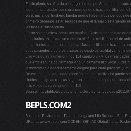
El litio pierde su eficacia a lo largo del tiempo. Se han publi- c
fueron interpretados como una pérdida de eficacia del litio, como
curso inicial del trastorno bipolar puede haber largos períodos de
prime-ro debemos estar seguros de que el fármaco está siendo efic
las fases al suspenderlo.
El litio sólo es eficaz contra las manías. Existe la creencia de que
de estudios en los que se comparó el efecto del litio con el de ant
en pacientes con trastorno bipolar clásico el litio es eficaz par
otros pacientes bipolares atípicos su efecto es cualitativamente di
Litio y psiquiatría (interior).indd 114 capítulo 8 • Mitos y realida
que emplear una polifarmacia y no únicamente litio (Post R, 2007).
la monoterapia adecuadamente elegida para cada paciente (Grof P,
De este modo la adecuada elección de un estabilizador puede ser l
cientes. Las guías clínicas sugieren intentar como primera línea el
Litio y psiquiatría (interior).indd 115
Source: http://biblioteca.uautonoma.cl/wp-content/uploads/2011/07/
BEPLS.COM2
Bulletin of Environment, Pharmacology and Life Sciences Bull. En
URL:http://www.bepls.com CODEN: BEPLAD Global Impact Facto