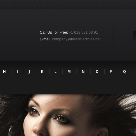
Call Us Toll Free:
+1 618 531 63 91
E-mail:
company@health-articles.net
H
I
J
K
L
M
N
O
P
Q