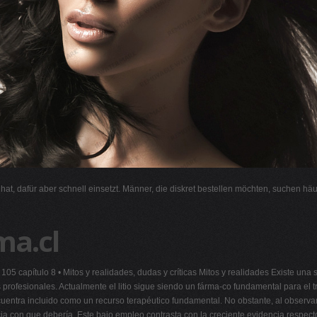
l hat, dafür aber schnell einsetzt. Männer, die diskret bestellen möchten, suchen hä
ma.cl
dd 105 capítulo 8 • Mitos y realidades, dudas y críticas Mitos y realidades Existe una 
profesionales. Actualmente el litio sigue siendo un fárma-co fundamental para el tr
ncuentra incluido como un recurso terapéutico fundamental. No obstante, al observa
encia con que debería. Este bajo empleo contrasta con la creciente evidencia resp