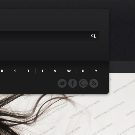
R
S
T
U
V
W
X
Y