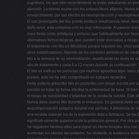
cognitivos, los que sólo recientemente se están estudiando en pro
atención. Lo mismo ocurre con los antipsicóticos atípicos. Varios tr
envejecimiento, por sus efectos de neuroprotección y neurogénesis. 
El uso prolongado del litio puede producir insuficiencia renal. Aun
daño renal, esta complica-ción es muy infrecuente. Al parecer esto
mani-fiesta como polidipsia y poliuria, que habitualmente son leves
alternativas farmacológicas, que pueden estar asociadas a riesgo
El tratamiento con litio es dificultoso porque requiere mu- chos 
otros estabilizadores. Además de los controles periódicos de crea
litio a la semana de su administración, modificando las dosis de 
año de tratamiento y cada 6 a 12 meses durante su continuación. 
El litio es ineficaz en personas con muchos episodios bipo- lares
previos, esto no ha sido comprobado en trabajos recientes.
Debe evitarse prescribir litio en pacientes con riesgo suicida por su
suicidio es tratar de forma efectiva la enfermedad de base. Si bien
el riesgo de suicidalidad y letalidad de la conducta suicida. Este
Nunca debe usarse litio durante el embarazo. En general debe evi
descompensación psíquica durante ese período. A diferencia de lo 
una recaída superan los de la exposición fetal a fármacos. Se ha d
significati-vamente superior al de la población general. Por otra 
Se requieren litemias altas para lograr un efecto terapéu- tico co
aumentan los efectos secundarios. No obstante, la evidencia reci