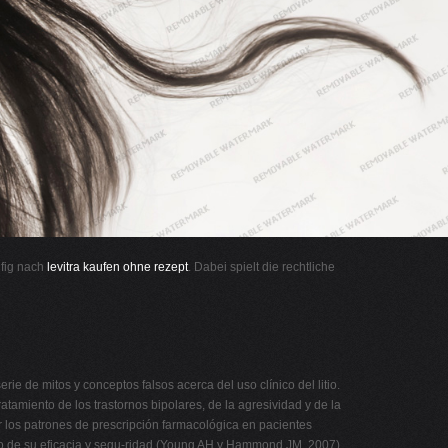
ufig nach
levitra kaufen ohne rezept
. Dabei spielt die rechtliche
serie de mitos y conceptos falsos acerca del uso clínico del litio.
atamiento de los trastornos bipolares, de la agresividad y de la
r los patrones de prescripción farmacológica en pacientes
ecto de su eficacia y segu-ridad (Young AH y Hammond JM, 2007).