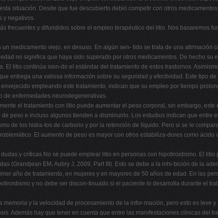
esta situación. Desde que fue descubierto debió competir con otros medicamentos que
 y negativos.
 frecuentes y difundidos sobre el empleo terapéutico del litio. Nos basaremos fun
o es un medicamento viejo, en desuso. En algún sen- tido se trata de una afirmación
üedad no significa que haya sido superado por otros medicamentos. De hecho su efec
 El litio continúa sien-do el estándar del tratamiento de estos trastornos. Asimism
ue entrega una valiosa información sobre su seguridad y efectividad. Este tipo de 
n envejecido empleando este tratamiento, indican que su empleo por tiempo prolong
ollo de enfermedades neurodegenerativas.
amente el tratamiento con litio puede aumentar el peso corporal, sin embargo, est
de peso e incluso algunos tienden a disminuirlo. Los estudios indican que entre e
smo de los hidra-tos de carbono y por la retención de líquido. Pero si se le compa
 problemático. El aumento de peso es mayor con otros estabiliza-dores como ácido v
es, dudas y críticas No se puede emplear litio en personas con hipotiroidismo. El liti
 (Grandjean EM, Aubry J, 2009, Part III). Esto se debe a la inhi-bición de la adenil
 primer año de tratamiento, en mujeres y en mayores de 50 años de edad. En las per
ipotiroidismo y no debe ser discon-tinuado si el paciente lo desarrolla durante el t
tar la memoria y la velocidad de procesamiento de la infor-mación, pero esto es lev
osis. Además hay que tener en cuenta que entre las manifestaciones clínicas del tra