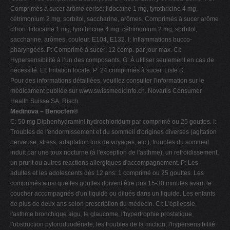
Comprimés à sucer arôme cerise: lidocaïne 1 mg, tyrothricine 4 mg,
cétrimonium 2 mg; sorbitol, saccharine, arômes. Comprimés à sucer arôme
citron: lidocaïne 1 mg, tyrothricine 4 mg, cétrimonium 2 mg; sorbitol,
saccharine, arômes, couleur. E104, E132. I: Inflammations bucco-
pharyngées. P: Comprimé à sucer: 12 comp. par jour max. CI:
Hypersensibilité à l‘un des composants. G: À utiliser seulement en cas de
nécessité. EI: Irritation locale. P: 24 comprimés à sucer. Liste D.
Pour des informations détaillées, veuillez consulter l'information sur le
médicament publiée sur www.swissmedicinfo.ch. Novartis Consumer
Health Suisse SA, Risch.
Medinova – Benocten®
C: 50 mg Diphenhydramini hydrochloridum par comprimé ou 25 gouttes. I:
Troubles de l'endormissement et du sommeil d'origines diverses (agitation
nerveuse, stress, adaptation lors de voyages, etc.); troubles du sommeil
induit par une toux nocturne (à l'exception de l'asthme), un refroidissement,
un prurit ou autres reactions allergiques d'accompagnement. P: Les
adultes et les adolescents dès 12 ans: 1 comprimé ou 25 gouttes. Les
comprimés ainsi que les gouttes doivent être pris 15-30 minutes avant le
coucher accompagnés d'un liquide ou dilués dans un liquide. Les enfants
de plus de deux ans selon prescription du médecin. CI: L'épilepsie,
l'asthme bronchique aigu, le glaucome, l'hypertrophie prostatique,
l'obstruction pyloroduodénale, les troubles de la miction, l'hypersensibilité