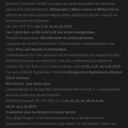
Novartis Consumer Health Les maux de gorge font partie des premiers
signes d'un refroidissement.
Mebucaïne f, Mebu-Lemon et Mebu-Cherry
offrent une thérapie symptomatique ciblée etagissent directe- ment là où
sont localisées les douleurs.
Tél. 041 763 76 11
Du 1.10. au 31.10.2015
Les 3 principes actifs exercent une action analgésique,
Produit thérapeutique
désinfectante et antibactérienne.
Catégorie de remise Swissmedic D Informations complémentaires voir
notice
Pour une beauté en profondeur.
Lindachstrasse 8c • une sélection de micronutriments qui soignent la peau
3038 Kirchlindach • la vitamine C et le zinc contribuent à protéger les
cellules Tél. 031 828 12 22 contre le stress oxydatif
Du 1.10. au 4.10.2015
Ca vous embellit. Burgerstein Vitamines
Burgerstein Multivitamin-Mineral
CELA Contact:
Bien fourni - jour après jour.
Lindachstrasse 8c Burgerstein Multivitamin-Mineral CELA – la préparation
de base variée pour toute la famille.
3038 Kirchlindach Tél. 031 828 12 22
Du 12.10. au 18.10 et du
26.10. au 1.11.2015
S
'
endormir plus facilement et mieux dormir
Frau Birgit Wagner • Une monosubstance qui a fait ses preuves
Eggbühlstrasse 14 • Commence à agir après 15–30 minutes • Demi-vie