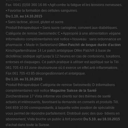
Fax. 0041 (0)58 360 16 86 • Agit contre la fatigue et les tensions nerveuses.
• Favorise la formation des cellules sanguines.
Du 1.10. au 14.10.2015
• Sans lactose, alcool, gluten et sucre.
Produit thérapeutique • Sans sucre cariogène, convient aux diabétiques.
Catégorie de remise Swissmedic C • Approprié à une alimentation végane.
Informations complémentaires voir notice • Nouveau : sans ordonnance en
pharmacie. • Made in Switzerland
Olfen Patch® de longue durée d'action
Kirschgartenstrasse 14 Le patch antalgique Olfen Patch® à base de
diclofénac sodique agit jusqu‘à 12 heures en cas de contusions, luxations,
entorses et claquages. Ce patch pratique à utiliser est appliqué sur la Tél.
061 705 43 43 zone douloureuse où il exerce un effet anti-inflammatoire,
Fax 061 705 43 85 décongestionnant et antalgique.
Du 1.10. au 31.10.2015
Produit thérapeutique Catégorie de remise Swissmedic D Informations
complémentaires voir notice
Magazine Suisse de la Santé
Zürcherstrasse 17 Vista informe vos clients sur des thèmes de santé
actuels et intéressants, favorisant la demande en conseils et produits Tél.
044 859 10 00 correspondants, à laquelle votre position de spécialiste
vous permet de répondre parfaitement. Distribué avec des quo- tidiens en
abonnement, Vista touche un public à fort pouvoir
Du 5.10. au 18.10.2015
d'achat dans toute la Suisse.