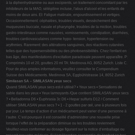
à la diphenhydramine ou aux excipients, un traitement concomitant par les
inhibiteurs de la MAO, sélégiline incluse, l'abus d'alcool et les enfants de
moins de deux ans. EI: Fatigue matinale, engourdissement et vertiges.
Occasionnellement: céphalées, troubles visuels, dessèchement des
muqueuses buccale, nasale et pharyngée, troubles de la miction, troubles
gastro-intestinaux comme nausées, vomissements, constipation, diarrhées,
troubles cardiovasculaires comme hypo- tension, hypertension ou
arythmies. Rarement: des altérations sanguines, des réactions cutanées
telles que des hypersensibilités ou des photosensibilités. Chez l'enfant en
bas âge, des manifestations d'excitation paradoxale peuvent apparaître. P:
Comprimés 10 et 20, gouttes 20 ml TA: Medinova AG, 8052 Zurich. Liste C.
Pour de plus amples informations, veuillez consulter le Compendium
Suisse des Médicaments. Medinova SA, Eggbühlstrasse 14, 8052 Zurich
Similasan SA – SIMILASAN yeux secs
Quand SIMILASAN yeux secs est-il utilisé? • Yeux secs • Sensations de
sable dans les yeux • Yeux larmoyants /Que contient SIMILASAN yeux secs
? • Belladonna D6 • Euphrasia 3c D6 • Hepar sulfuris D12 / Comment
utiliser SIMILASAN yeux secs ? • 1 - 2 gouttes par œil, une à plusieurs fois
par jour. Le temps d‘action d‘un médicament peut varier d‘une personne à
l‘autre. C‘est pourquoi il est conseillé d‘administrer une nouvelle prise
lorsque l‘effet de la préparation diminue ou les troubles reviennent.
Veuillez-vous conformer au dosage figurant sur la notice d‘emballage ou