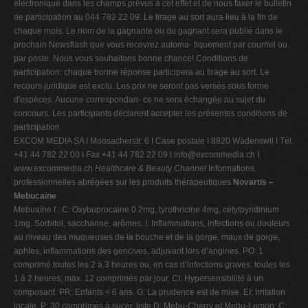
électronique dans les champs prévus à cet effet et de nous faxer le bulletin
de participation au 044 782 22 09. Le tirage au sort aura lieu à la fin de
chaque mois. Le nom de la gagnante ou du gagnant sera publié dans le
prochain Newsflash que vous recevrez automa- tiquement par courriel ou
par poste. Nous vous souhaitons bonne chance! Conditions de
participation: chaque bonne réponse participera au tirage au sort. Le
recours juridique est exclu. Les prix ne seront pas versés sous forme
d'espèces. Aucune correspondan- ce ne sera échangée au sujet du
concours. Les participants déclarent accepter les présentes conditions de
participation.
EXCOM MEDIA SA I Moosacherstr. 6 I Case postale I 8820 Wädenswil I Tél.
+41 44 782 22 00 I Fax +41 44 782 22 09 I
info@excommedia.ch
I
www.excommedia.ch
Healthcare & Beauty Channel
Informations
professionnelles abrégées sur les produits thérapeutiques
Novartis –
Mebucaïne
Mebuaïne f : C: Oxybuprocaine 0.2mg, tyrothricine 4mg, cétylpyridinium
1mg. Sorbitol, saccharine, arômes. I: Inflammations, infections ou douleurs
au niveau des muqueuses de la bouche et de la gorge, maux de gorge,
aphtes, inflammations des gencives, adjuvant lors d‘angines. PO: 1
comprimé toutes les 2 à 3 heures ou, en cas d‘infections graves, toutes les
1 à 2 heures; max. 12 comprimés par jour. CI: Hypersensibilité à un
composant. PR: Enfants < 6 ans. G: La prudence est de mise. EI: Irritation
locale. P: 30 comprimés à sucer, liste D. Mebu-Cherry et Mebu-Lemon: C: