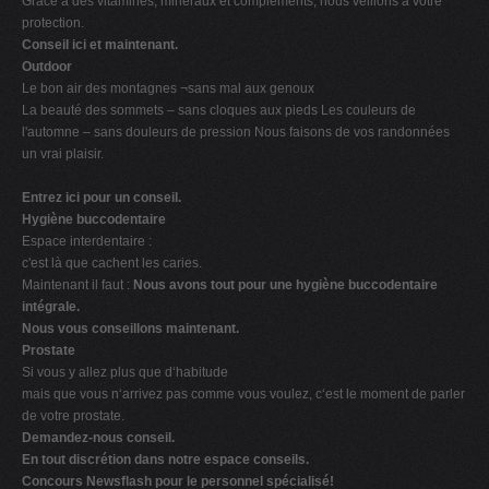
Grâce à des vitamines, minéraux et compléments, nous veillons à votre
protection.
Conseil ici et maintenant.
Outdoor
Le bon air des montagnes ¬sans mal aux genoux
La beauté des sommets – sans cloques aux pieds Les couleurs de
l'automne – sans douleurs de pression Nous faisons de vos randonnées
un vrai plaisir.
Entrez ici pour un conseil.
Hygiène buccodentaire
Espace interdentaire :
c'est là que cachent les caries.
Maintenant il faut :
Nous avons tout pour une hygiène buccodentaire
intégrale.
Nous vous conseillons maintenant.
Prostate
Si vous y allez plus que d‘habitude
mais que vous n‘arrivez pas comme vous voulez, c‘est le moment de parler
de votre prostate.
Demandez-nous conseil.
En tout discrétion dans notre espace conseils.
Concours Newsflash pour le personnel spécialisé!