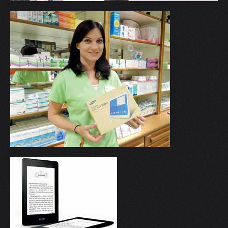
V
W
X
Y
Z
0-9