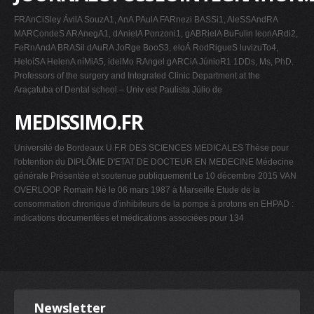
FRAnCiSley ÁvilA SouzA1, AnA PAulA FARnezi BASSi1, AleSSAndRA
MARCondeS ARAnegA1, dAnielA Ponzoni1, gABRielA BuFulin leonARdi2,
FeRnAndA BRASil dAuRA JoRge BooS3, eloÁ RodRigueS luvizuTo4,
HeloíSA HelenA níMiA5, idelMo RAngel gARCiA JúnioR1 1DDs, Ms, PhD.
Professors of the surgery and Integrated Clinic Department at the
Araçatuba of Dental school – Univ est Paulista Júlio de
MEDISSIMO.FR
Université de Bordeaux U.F.R DES SCIENCES MEDICALES Thèse pour
l'obtention du DIPLÔME D'ETAT DE DOCTEUR EN MEDECINE Médecine
générale Présentée et soutenue publiquement Le 10 décembre 2015 VAN
OVERLOOP Romain Né le 06 mars 1987 à Marseille Etude de la
consommation chronique d'inhibiteurs de la pompe à protons en EHPAD :
indications documentées et médications associées pour 134
Newsletter