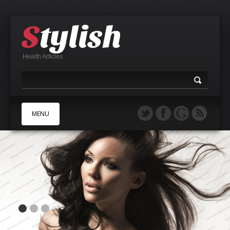
Health Articles
MENU
A
B
C
D
E
F