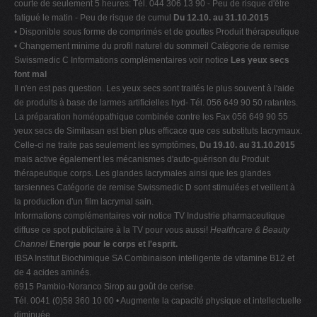
courte de seulement 5 heures: Tél. 044 306 13 90 - Peu de risque d'être
fatigué le matin - Peu de risque de cumul
Du 12.10. au 31.10.2015
• Disponible sous forme de comprimés et de gouttes Produit thérapeutique
• Changement minime du profil naturel du sommeil Catégorie de remise
Swissmedic C Informations complémentaires voir notice
Les yeux secs
font mal
Il n'en est pas question. Les yeux secs sont traités le plus souvent à l'aide
de produits à base de larmes artificielles hyd- Tél. 056 649 90 50 ratantes.
La préparation homéopathique combinée contre les Fax 056 649 90 55
yeux secs de Similasan est bien plus efficace que ces substituts lacrymaux.
Celle-ci ne traite pas seulement les symptômes,
Du 19.10. au 31.10.2015
mais active également les mécanismes d'auto-guérison du Produit
thérapeutique corps. Les glandes lacrymales ainsi que les glandes
tarsiennes Catégorie de remise Swissmedic D sont stimulées et veillent à
la production d'un film lacrymal sain.
Informations complémentaires voir notice TV Industrie pharmaceutique
diffuse ce spot publicitaire à la TV pour vous aussi!
Healthcare & Beauty
Channel
Energie pour le corps et l'esprit.
IBSA Institut Biochimique SA Combinaison intelligente de vitamine B12 et
de 4 acides aminés.
6915 Pambio-Noranco Sirop au goût de cerise.
Tél. 0041 (0)58 360 10 00 • Augmente la capacité physique et intellectuelle
diminuée.