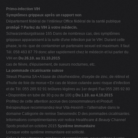
Primo-infection VIH
Symptômes grippaux après un rapport non
Département fédéral de l‘intérieur Office fédéral de la santé publique
protégé ? Parlez du VIH à votre médecin.
Schwarzenburgstrasse 165 Dans de nombreux cas, des symptômes
grippaux apparaissent à la suite d'une infection par le VIH. Durant cette
phase, le ris- que de contaminer un partenaire sexuel est maximum. Il faut
Tél. 058 463 87 79 donc aller rapidement chez le médecin et lui parler du
VIH en
Du 26.10. au 31.10.2015
cas de fièvre, d'épuisement, de sueurs nocturnes, etc.
La pommade cicatrisante suisse
Streuli Pharma SA • A base de chlorhexidine, d'oxyde de zinc, de rétinol et
d'huile de foie de morue • En cas de lésion cutanée avec risque d'infection
et de Tél. 055 285 92 91 brûlures légères au 1er degré Fax 055 285 92 80
• Disponible en tube de 30 g ou de 100 g
Du 1.10. au 4.10.2015
Profitez de cette attention accrue des consommateurs et Produit
thérapeutique recommandez-leur Vita-Hexin® – l'alternative dans le
domaine Catégorie de remise Swissmedic D des pommades cicatrisantes.
Informations complémentaires voir notice
Healthcare & Beauty Channel
Spots produit en octobre 2015
Système immunitaire
Lorsque votre système immunitaire est sollicité.