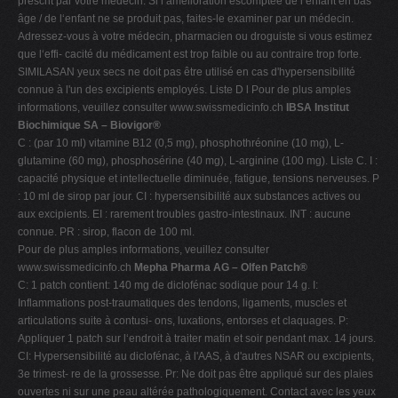
prescrit par votre médecin. Si l‘amélioration escomptée de l‘enfant en bas
âge / de l‘enfant ne se produit pas, faites-le examiner par un médecin.
Adressez-vous à votre médecin, pharmacien ou droguiste si vous estimez
que l‘effi- cacité du médicament est trop faible ou au contraire trop forte.
SIMILASAN yeux secs ne doit pas être utilisé en cas d'hypersensibilité
connue à l'un des excipients employés. Liste D l Pour de plus amples
informations, veuillez consulter www.swissmedicinfo.ch
IBSA Institut
Biochimique SA – Biovigor®
C : (par 10 ml) vitamine B12 (0,5 mg), phosphothréonine (10 mg), L-
glutamine (60 mg), phosphosérine (40 mg), L-arginine (100 mg). Liste C. I :
capacité physique et intellectuelle diminuée, fatigue, tensions nerveuses. P
: 10 ml de sirop par jour. CI : hypersensibilité aux substances actives ou
aux excipients. EI : rarement troubles gastro-intestinaux. INT : aucune
connue. PR : sirop, flacon de 100 ml.
Pour de plus amples informations, veuillez consulter
www.swissmedicinfo.ch
Mepha Pharma AG – Olfen Patch®
C: 1 patch contient: 140 mg de diclofénac sodique pour 14 g. I:
Inflammations post-traumatiques des tendons, ligaments, muscles et
articulations suite à contusi- ons, luxations, entorses et claquages. P:
Appliquer 1 patch sur l‘endroit à traiter matin et soir pendant max. 14 jours.
CI: Hypersensibilité au diclofénac, à l'AAS, à d'autres NSAR ou excipients,
3e trimest- re de la grossesse. Pr: Ne doit pas être appliqué sur des plaies
ouvertes ni sur une peau altérée pathologiquement. Contact avec les yeux