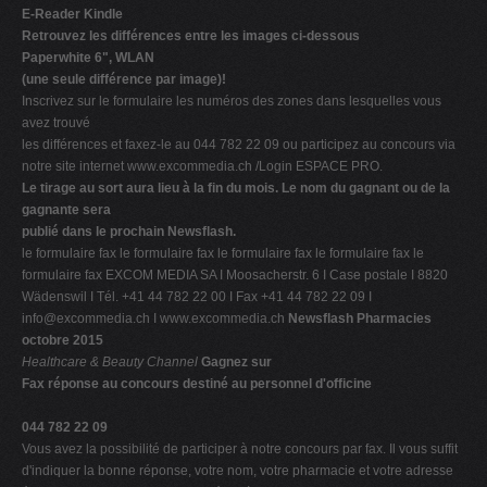
E-Reader Kindle
Retrouvez les différences entre les images ci-dessous
Paperwhite 6", WLAN
(une seule différence par image)!
Inscrivez sur le formulaire les numéros des zones dans lesquelles vous
avez trouvé
les différences et faxez-le au 044 782 22 09 ou participez au concours via
notre site internet www.excommedia.ch /Login ESPACE PRO.
Le tirage au sort aura lieu à la fin du mois. Le nom du gagnant ou de la
gagnante sera
publié dans le prochain Newsflash.
le formulaire fax le formulaire fax le formulaire fax le formulaire fax le
formulaire fax EXCOM MEDIA SA I Moosacherstr. 6 I Case postale I 8820
Wädenswil I Tél. +41 44 782 22 00 I Fax +41 44 782 22 09 I
info@excommedia.ch
I www.excommedia.ch
Newsflash Pharmacies
octobre 2015
Healthcare & Beauty Channel
Gagnez sur
Fax réponse au concours destiné au personnel d'officine
044 782 22 09
Vous avez la possibilité de participer à notre concours par fax. Il vous suffit
d'indiquer la bonne réponse, votre nom, votre pharmacie et votre adresse