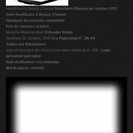
Healthcare & Beauty Channel
Newsflash Pharmacies
octobre 2015
Votre Healthcare & Beauty Channel
Vainqueur du concours septembre:
Prix de concours octobre:
Madame Melanie Albert
E-Reader Kindle
Apotheke Dr. Guntern, 3900 Brig
Paperwhite 6", WLAN
Toutes nos félicitations!
avec un bon pour des livres d'une valeur totale de Fr. 250.-
Login
personnel spécialisé
Nom d'utilisateur: excommedia
Mot de passe: channel