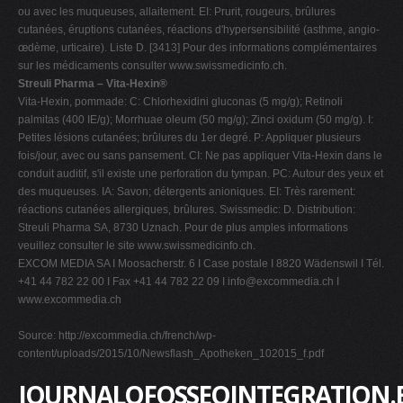
ou avec les muqueuses, allaitement. EI: Prurit, rougeurs, brûlures
cutanées, éruptions cutanées, réactions d'hypersensibilité (asthme, angio-
œdème, urticaire). Liste D. [3413] Pour des informations complémentaires
sur les médicaments consulter www.swissmedicinfo.ch.
Streuli Pharma – Vita-Hexin®
Vita-Hexin, pommade: C: Chlorhexidini gluconas (5 mg/g); Retinoli
palmitas (400 IE/g); Morrhuae oleum (50 mg/g); Zinci oxidum (50 mg/g). I:
Petites lésions cutanées; brûlures du 1er degré. P: Appliquer plusieurs
fois/jour, avec ou sans pansement. CI: Ne pas appliquer Vita-Hexin dans le
conduit auditif, s'il existe une perforation du tympan. PC: Autour des yeux et
des muqueuses. IA: Savon; détergents anioniques. EI: Très rarement:
réactions cutanées allergiques, brûlures. Swissmedic: D. Distribution:
Streuli Pharma SA, 8730 Uznach. Pour de plus amples informations
veuillez consulter le site www.swissmedicinfo.ch.
EXCOM MEDIA SA I Moosacherstr. 6 I Case postale I 8820 Wädenswil I Tél.
+41 44 782 22 00 I Fax +41 44 782 22 09 I
info@excommedia.ch
I
www.excommedia.ch
Source: http://excommedia.ch/french/wp-
content/uploads/2015/10/Newsflash_Apotheken_102015_f.pdf
JOURNALOFOSSEOINTEGRATION.