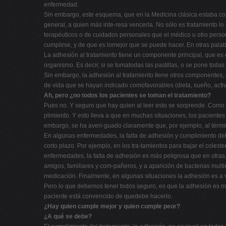
enfermedad.
Sin embargo, este esquema, que en la Medicina clásica estaba co
general, a quien más inte-resa vencerla. No sólo es tratamiento l
terapéuticos o de cuidados personales que el médico u otro person
cumplirse, y de que es lomejor que se puede hacer. En otras palab
La adhesión al tratamiento tiene un componente principal, que es
organismo. Es decir, si se tomatodas las pastillas, o se pone todas
Sin embargo, la adhesión al tratamiento tiene otros componentes, co
de vida que se hayan indicado comofavorables (dieta, sueño, activ
Ah, pero ¿no todos los pacientes se toman el tratamiento?
Pues no. Y seguro que hay quien al leer esto se sorprende. Com
plimiento. Y esto lleva a que en muchas situaciones, los pacient
embargo, se ha averi-guado claramente que, por ejemplo, al términ
En algunas enfermedades, la falta de adhesión y cumplimiento del t
corto plazo. Por ejemplo, en los tra-tamientos para bajar el colest
enfermedades, la falta de adhesión es más peligrosa que en otras.
amigos, familiares y com-pañeros, y a aparición de bacterias multi
medicación. Finalmente, en algunas situaciones la adhesión es a
Pero lo que debemos tener todos seguro, es que la adhesión es muy
paciente está convencido de quedebe hacerlo.
¿Hay quien cumple mejor y quien cumple peor?
¿A qué se debe?