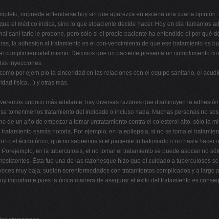
mpleto, nopuede entenderse hoy sin que aparezca en escena una cuarta opinión: l
o que el médico indica, sino lo que elpaciente decide hacer. Hoy en día llamamos 
al sani-tario le propone, pero sólo si el propio paciente ha entendido el por qué
ras, la adhesión al tratamiento es el con-vencimiento de que ese tratamiento es b
 el cumplimientodel mismo. Decimos que un paciente presenta un cumplimiento comp
 las inyecciones.
mo por ejem-plo la sinceridad en las relaciones con el equipo sanitario, el acudir 
idad física…) y otras más.
o veremos unpoco más adelante, hay diversas razones que disminuyen la adhesión
es se tomenmenos tratamiento del indicado o incluso nada. Muchas personas no so
o de un año de empezar a tomar untratamiento contra el colesterol alto, sólo la 
ratamiento esmás notoria. Por ejemplo, en la epilepsia, si no se toma el tratamie
erol o el ácido úrico, que no sabremos si el paciente lo hatomado o no hasta hacer 
 Porejemplo, en la tuberculosis, el no tomar el tratamiento se puede asociar no só
rresistentes. Ésta fue una de las razonesque hizo que el cuidado a tuberculosos se
 veces muy baja; suelen serenfermedades con tratamientos complicados y a largo p
 importante,pues la única manera de asegurar el éxito del tratamiento es consegui