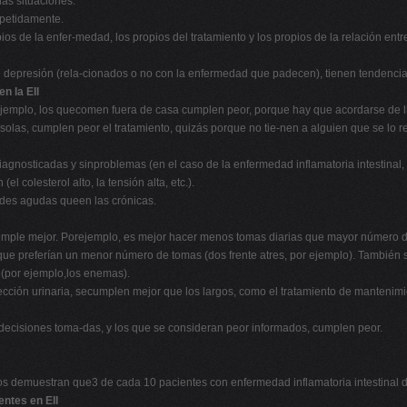
las situaciones.
epetidamente.
pios de la enfer-medad, los propios del tratamiento y los propios de la relación ent
 depresión (rela-cionados o no con la enfermedad que padecen), tienen tendenci
n la EII
or ejemplo, los quecomen fuera de casa cumplen peor, porque hay que acordarse de l
n solas, cumplen peor el tratamiento, quizás porque no tie-nen a alguien que se l
gnosticadas y sinproblemas (en el caso de la enfermedad inflamatoria intestinal,
 colesterol alto, la tensión alta, etc.).
ades agudas queen las crónicas.
 cumple mejor. Porejemplo, es mejor hacer menos tomas diarias que mayor número 
 que preferían un menor número de tomas (dos frente atres, por ejemplo). También 
r (por ejemplo,los enemas).
fección urinaria, secumplen mejor que los largos, como el tratamiento de mantenimie
ecisiones toma-das, y los que se consideran peor informados, cumplen peor.
s demuestran que3 de cada 10 pacientes con enfermedad inflamatoria intestinal 
ntes en EII