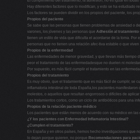
El cumplimiento del tratamiento, la adhesión, no es igual en todas 
Hay diferentes factores que lo modifican, y esto se ha estudiado r
Los factores se pueden dividir en los propios del paciente, los pro
Propios del paciente
Se sabe que las personas que tienen problemas de ansiedad o de
varones, los jóvenes y las personas que
Adhesión al tratamiento e
tienen un estilo de vida que dificulta el acordarse de la toma. P
personas que no tienen una relación afec-tiva estable o que vive
Propios de la enfermedad
Las enfermedades de menor gravedad, y que llevan más tiempo dia
peor el tratamiento de las enfermedadesque no duelen ni molestan (el
Por supuesto, es más fácil cumplir el tratamiento en las enfermed
Propios del tratamiento
Es muy obvio, que el tratamiento que es más fácil de cumplir, se
inflamatoria intestinal de toda España,los pacientes manifestaron
molestos, o aquellos que resultan engorrosos o difíciles de aplica
Los tratamientos cortos, como un ciclo de antibióticos para una in
Propios de la relación paciente-médico
Los pacientes que están menos de acuerdo con su médico en las d
¿Y los pacientes con Enfermedad Inflamatoria Intestinal?
¿Cumplen el tratamiento?
En España y en otros países, hemos hecho investigaciones que no
lo dejan porque quieren, no porque
Recomendaciones para pacie