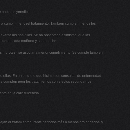
re paciente ymédico.
a a cumplir menosel tratamiento. También cumplen menos los
levarse las pas-tillas. Se ha observado asimismo, que las
o recuerde cada mañana y cada noche.
 sin brotes), se asociana menor cumplimiento. Se cumple también
de ellas. En un estu-dio que hicimos en consultas de enfermedad
se cumplen peor los tratamientos con efectos secunda-rios
nto en la colitisulcerosa.
dejan el tratamientodurante periodos más o menos prolongados, y