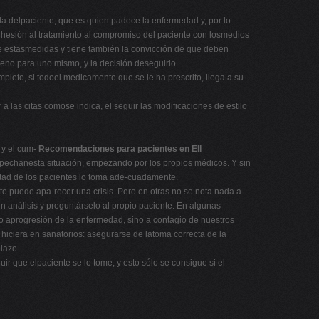
a delpaciente, que es quien padece la enfermedad y, por lo
adhesión al tratamiento al compromiso del paciente con losmedios
 de estasmedidas y tiene también la convicción de que deben
ueno para uno mismo, y la decisión deseguirlo.
leto, si todoel medicamento que se le ha prescrito, llega a su
a las citas comose indica, el seguir las modificaciones de estilo
 y el cum-
Recomendaciones para pacientes en EII
spechanesta situación, empezando por los propios médicos. Y sin
mitad de los pacientes lo toma ade-cuadamente.
nto puede apa-recer una crisis. Pero en otras no se nota nada a
un análisis y preguntárselo al propio paciente. En algunas
lo aprogresión de la enfermedad, sino a contagio de nuestros
 hiciera en sanatorios: asegurarse de latoma correcta de la
lazo.
r que elpaciente se lo tome, y esto sólo se consigue si el