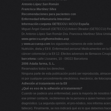
Antonio López San Román
Francisca Martínez Silva
Recomendaciones para pacientes con
Enfermedad Inflamatoria Intestinal
Información conjunta GETECCU / ACCU España
Miguel Ángel Gassull (GETECCU) Antoni Obrador (GETECCU) Fi
Dr. Antonio López San Román Dra. Francisca Martínez Silva Unidad
www.geteccu.org/home/index.asp
y
www.accuesp.com
los siguientes números de este boletín:
Nutrición, dieta y EII 8. Enfermedad perianal Medicamentos en la EII
cáncer colorrectal y la EII 12. Efectos adversos de fármacos Cirugía
barcelona:
calle Llusanes, 10 - 08022 Barcelona
2006 Adalia farma, S. L.
Reservados todos los derechos.
Ninguna parte de esta publicación podrá ser reproducida, almacen
ni por cualquier procedimiento electrónico, mecánico, de fotocopia, d
Adhesión al tratamiento en la EII
¿Qué es eso de la adhesión al tratamiento?
Cuando se padece una enfermedad, para la mayoría de nosotros lo
ese primer contacto, recibiremos de la persona a quien hemos cons
diagnóstico. La segunda opinión, el pro-nóstico, nos informa acer
fallecer). Finalmente, se nos indicará qué es lo que debemos hacer