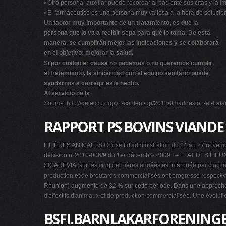
• Otro personal auxiliar puede recordar al paciente sus citas y la im
• El farmacéutico es una persona muy valiosa a la hora de solucio
Un factor muy importante de un tratamiento, es que la
persona que lo va a recibir sepa para qué lo toma. De esta
manera, se cumplirán mejor las indicaciones y se colaborará
en el objetivo: mejorar la salud.
Si por cualquier causa no podemos o no queremos cumplir
el tratamiento, la sinceridad con el equipo sanitario puede
ayudarnos a corregir este hecho.
Al servicio de la
Source: http://geteccu.org/v1-content/up/2013/03/adhesion-al-trata
RAPPORT PS BOVINS VIANDE 
FILIÈRES ANIMALES Conseil d'administration du 24 au 27 nov
décision n°2010-006/9 du 1er décembre 2009 I – ETAT DES LIEUX E
SICAREVIA, sur les cinq dernières années est marquée par cinq ind
production et de broutards commercialisés ont progressé respectiv
Réunion) augmente de 32 % sur cette période. Dans une approche plu
d'effectifs d'animaux et de production commercialisée. Une évolut
BSFI.BARNLAKARFORENINGE