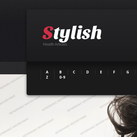
Health Articles
A
B
C
D
E
F
G
Z
0-9