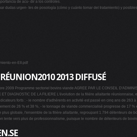
portancia de acu- dir a los controles.
nar dudas urgen- tes de posología (cómo y cuánto tomar del tratamiento) y posibles
miento-en-EII.pdf
RÉUNION2010 2013 DIFFUSÉ
embre 2009 Programme sectoriel bovins viande AGREE PAR LE CONSEIL D'ADMI
T DIAGNOSTIC DE LA FILIERE L'évolution de la filière allaitante réunionnaise, e
icateurs forts : - le nombre d'adhérents en activité est passé en cinq ans de 263 
ement de 26 % et 38 %, - le tonnage de viande commercialisé progresse de 17 % et 
s globale, l'ensemble de la filière allaitante, regroupant 1.794 détenteurs de bov
ion lente vers plus de professionnalisme, puisque le nombre de détenteurs de bovi
N.SE