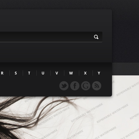
R
S
T
U
V
W
X
Y