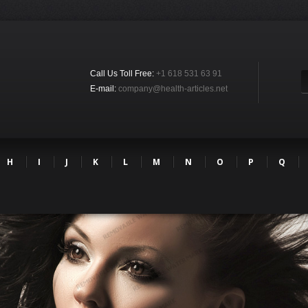
Call Us Toll Free:
+1 618 531 63 91
E-mail:
company@health-articles.net
H
I
J
K
L
M
N
O
P
Q