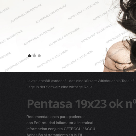
Levitra enthält Vardenafil, das eine kürzere Wirkdauer als Tadalafi
Lage in der Schweiz eine wichtige Rolle.
Pentasa 19x23 ok nº
Recomendaciones para pacientes
con Enfermedad Inflamatoria Intestinal
Información conjunta GETECCU / ACCU
Adhesión al tratamiento en la EII