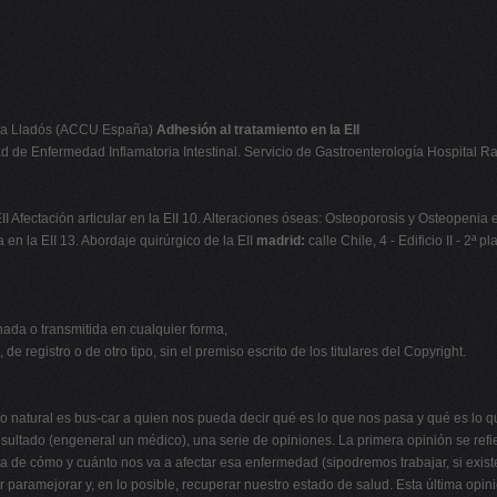
na Lladós (ACCU España)
Adhesión al tratamiento en la EII
 de Enfermedad Inflamatoria Intestinal. Servicio de Gastroenterología Hospital R
 Afectación articular en la EII 10. Alteraciones óseas: Osteoporosis y Osteopenia en E
 en la EII 13. Abordaje quirúrgico de la EII
madrid:
calle Chile, 4 - Edificio II - 2ª
ada o transmitida en cualquier forma,
e registro o de otro tipo, sin el premiso escrito de los titulares del Copyright.
 natural es bus-car a quien nos pueda decir qué es lo que nos pasa y qué es lo 
ultado (engeneral un médico), una serie de opiniones. La primera opinión se refie
ca de cómo y cuánto nos va a afectar esa enfermedad (sipodremos trabajar, si exist
 paramejorar y, en lo posible, recuperar nuestro estado de salud. Esta última opini