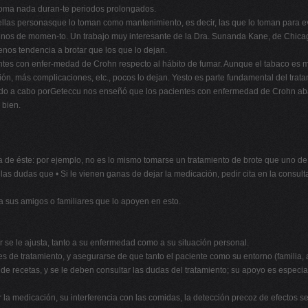
 toma nada duran-te periodos prolongados.
ellas personasque lo toman como mantenimiento, es decir, las que lo toman para ev
l menos de momen-to. Un trabajo muy interesante de la Dra. Sunanda Kane, de Chica
nos tendencia a brotar que los que lo dejan.
ientes con enfer-medad de Crohn respecto al hábito de fumar. Aunque el tabaco e
ión, más complicaciones, etc., pocos lo dejan. Yesto es parte fundamental del trata
vado a cabo porGeteccu nos enseñó que los pacientes con enfermedad de Crohn aba
 bien.
ra de éste: por ejemplo, no es lo mismo tomarse un tratamiento de brote que uno de
o las dudas que • Si le vienen ganas de dejar la medicación, pedir cita en la consult
s a sus amigos o familiares que lo apoyen en esto.
or se le ajusta, tanto a su enfermedad como a su situación personal.
des de tratamiento, y asegurarse de que tanto el paciente como su entorno (familia,
e recetas, y se le deben consultar las dudas del tratamiento; su apoyo es especial
la medicación, su interferencia con las comidas, la detección precoz de efectos se