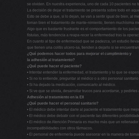
se olviden. En nuestra experiencia, uno de cada 10 pacientes no
La decisión de dejar el tratamiento se presenta sobre todo en aqu
Esto se debe a que, si lo dejan, se van a sentir igual de bien, a
toman bien el tratamiento de mante-nimiento, tienen muchísima me
Algo que es bastante frustrante es el comportamiento de los pac
fístulas, más tendencia a reapa-recer la enfermedad tras la operac
En cuanto al tipo de enfermedad que se padezca, un estudio lle
que tienen una colitis ulcero-sa, tienden a dejarlo si se encuentran
¿Qué podemos hacer todos para mejorar el cumplimiento y
la adhesión al tratamiento?
¿Qué puede hacer el paciente?
• Intentar entender la enfermedad, el tratamiento y lo que se espe
• Si no lo entiende, preguntar al médico o a otro personal sanitari
• Si ha dejado la medicación, comunicarlo al médico.
• Si ve que se olvida, desarrollar trucos para acordarse, y pedirle
Adhesión al tratamiento en la EII
¿Qué puede hacer el personal sanitario?
• El médico debe intentar darle al paciente el tratamiento que mej
• El médico debe debatir con el paciente las diferentes posibilida
• El médico de Atención Primaria es mucho más que un rellenador d
incompatibilidades con otros fármacos.
• El personal de enfermería puede asesorar en la manera de tomar 