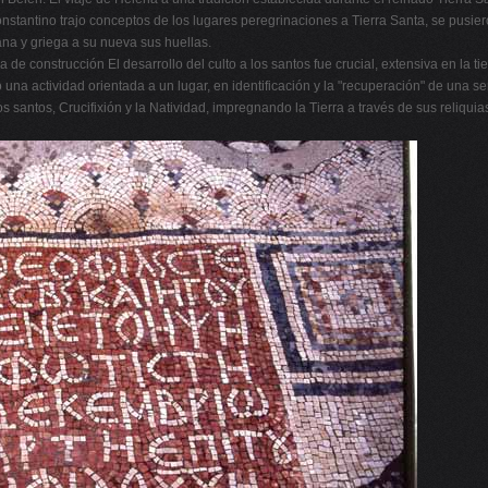
nstantino trajo conceptos de los lugares peregrinaciones a Tierra Santa, se pusie
na y griega a su nueva sus huellas.
 de construcción El desarrollo del culto a los santos fue crucial, extensiva en la t
mo una actividad orientada a un lugar, en identificación y la "recuperación" de una 
e los santos, Crucifixión y la Natividad, impregnando la Tierra a través de sus reliq