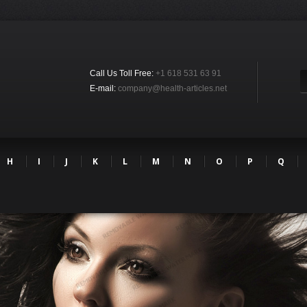
Call Us Toll Free:
+1 618 531 63 91
E-mail:
company@health-articles.net
H
I
J
K
L
M
N
O
P
Q