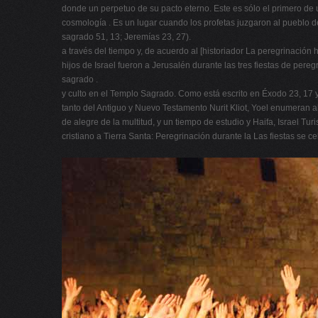
donde un perpetuo de su pacto eterno. Este es sólo el primero de u
cosmología . Es un lugar cuando los profetas juzgaron al pueblo d
sagrado 51, 13; Jeremías 23, 27).
a través del tiempo y, de acuerdo al [historiador La peregrinación 
hijos de Israel fueron a Jerusalén durante las tres fiestas de pere
sagrado .
y culto en el Templo Sagrado. Como está escrito en Éxodo 23, 17 y
tanto del Antiguo y Nuevo Testamento Nurit Kliot, Yoel enumeran al
de alegre de la multitud, y un tiempo de estudio y Haifa, Israel Tu
cristiano a Tierra Santa: Peregrinación durante la Las fiestas se