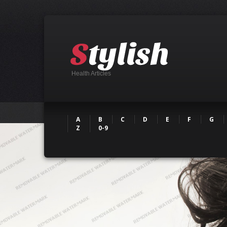
Health Articles
A
B
C
D
E
F
G
Z
0-9