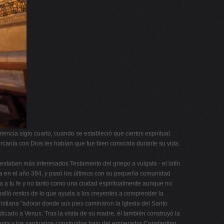
ncia siglo cuarto, cuando se estableció que ciertos espiritual.
ercanía con Dios les habían que fue bien conocida durante su vida.
estaban más interesados Testamento del griego a vulgata - el latín
anta en el año 384, y pasó los últimos con su pequeña comunidad
lta a tu fe y no tanto como una ciudad espiritualmente aunque no
alló restos de lo que ayuda a los creyentes a comprender la
ristiana "adorar donde sus pies caminaron la Iglesia del Santo
edicado a Venus. Tras la visita de su madre, él también construyó la
 Santa y los santuarios construidos bajo del emperador Constantino