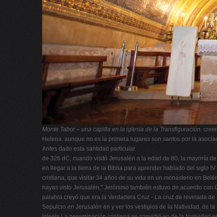
Monte Tabor – una capilla en la iglesia de la Transfiguración.
creen
Helena, aunque no es la primera lugares son santos por la asociac
Antes dado esta santidad particular.
de 326 dC, cuando visitó Jerusalén a la edad de 80, la mayoría de 
en llegar a la tierra de la Biblia para aprender hablado del siglo
cristiana, que visitar 34 años de su vida en un monasterio en Belén
hayas visto Jerusalén," Jerónimo también estuvo de acuerdo con C
palabra creyó que era la Verdadera Cruz - La cruz de revelada de D
Sepulcro en Jerusalén en y ver los vestigios de la Natividad, de la
Iglesia La peregrinación cristiana se convirtió en de la Natividad