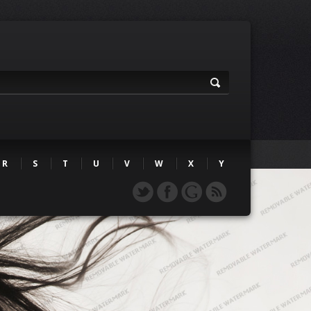
R
S
T
U
V
W
X
Y