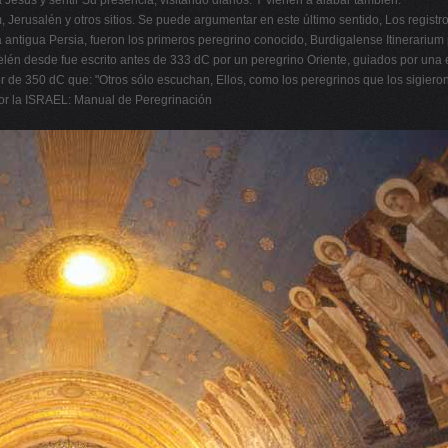
Jesús y sentir Su presencia, visitando diarios. Y vienen a alabar también.
erusalén y otros sitios. Se puede argumentar en este último sentido, Los registro
 la antigua Persia, fueron los primeros peregrino conocido, Burdigalense Itinerari
lén desde fue escrito antes de 333 dC por un peregrino Oriente, guiados por una es
r de 350 dC que: "Otros sólo escuchan, Ellos, como los peregrinos que los sigier
 por la ISRAEL: Manual de Peregrinación