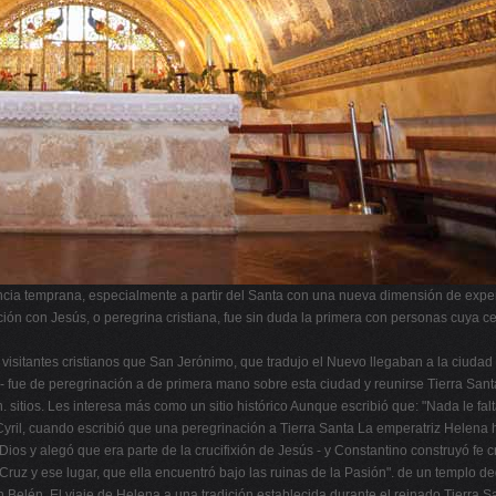
cia temprana, especialmente a partir del Santa con una nueva dimensión de experie
ión con Jesús, o peregrina cristiana, fue sin duda la primera con personas cuya c
visitantes cristianos que San Jerónimo, que tradujo el Nuevo llegaban a la ciudad 
 IV - fue de peregrinación a de primera mano sobre esta ciudad y reunirse Tierra S
. sitios. Les interesa más como un sitio histórico Aunque escribió que: "Nada le fa
yril, cuando escribió que una peregrinación a Tierra Santa La emperatriz Helena h
ios y alegó que era parte de la crucifixión de Jesús - y Constantino construyó fe c
 Cruz y ese lugar, que ella encuentró bajo las ruinas de la Pasión". de un templo d
 en Belén. El viaje de Helena a una tradición establecida durante el reinado Tierra