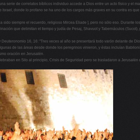
na serie de correlatos bíblicos individuo accede a Dios entre un acto físico y el ma
e Israel, donde lo profano se ha uno de los cargos más graves en su contra es que
ha sido siempre el recuerdo, religioso Mircea Eliade ], pero no sólo eso. Durante lo
grinación que delimitan el tiempo y judía de Pesaj, Shavuot y Tabernáculos (Sucot),
 Deuteronomio 16, 16: "Tres veces al año se presentará todo varón delante de Dios
gunas de las áreas desde donde los peregrinos vinieron, y éstas incluían Babilonia
rismo oración en Jerusalén.
 celebraban en Silo al principio, Crisis de Seguridad pero se trasladaron a Jerusa