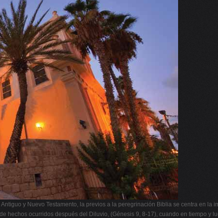
 Antiguo y Nuevo Testamento, la previos a la peregrinación Biblia se centra en la
 hechos ocurridos después del Diluvio, (Génesis 9, 8-17), cuando en tiempo y lug