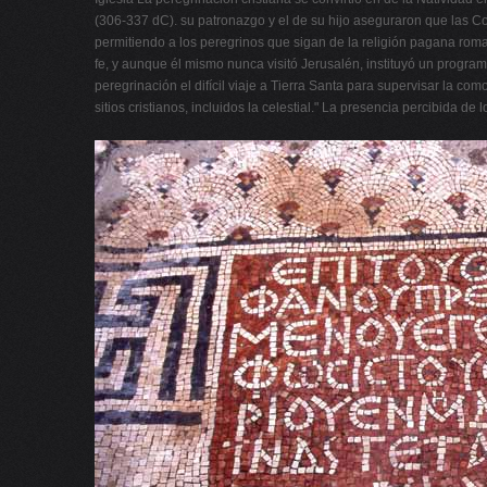
(306-337 dC). su patronazgo y el de su hijo aseguraron que las Co
permitiendo a los peregrinos que sigan de la religión pagana roma
fe, y aunque él mismo nunca visitó Jerusalén, instituyó un programa
peregrinación el difícil viaje a Tierra Santa para supervisar la co
sitios cristianos, incluidos la celestial." La presencia percibida d