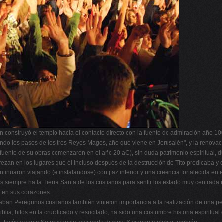
construyó el templo hacia el contacto directo con la fuente de admiración año 1000 
ndo los pasos de los tres Reyes Magos, año que viene en Jerusalén", y la renovac
a fuente de su obras comenzaron en el año 20 aC), sin duda patrimonio espiritual, 
 rezan en los lugares que él Incluso después de la destrucción de Tito predicaba
continuaron viajando (e instalandose) con paz interior y una creencia fortalecida e
es siempre ha la Tierra Santa de los cristianos para sentir los estado muy centrada
y en sus corazones.
n Peregrinos cristianos también vinieron importancia a la realización de una peregr
iblia, hitos en la crucificado y resucitado, ha sido una costumbre historia espiritua