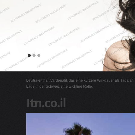
Levitra enthält Vardenafil, das eine kürzere Wirkdauer als Tadalafi
Lage in der Schweiz eine wichtige Rolle.
Itn.co.il