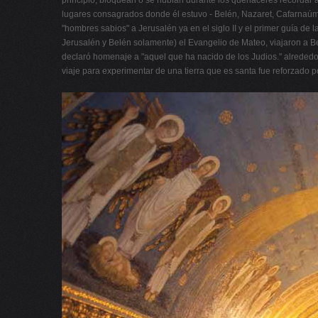
principio, bloquean o se nublan durante los quehaceres recordar a 
lugares consagrados donde él estuvo - Belén, Nazaret, Cafarnaúm, J
"hombres sabios" a Jerusalén ya en el siglo II y el primer guía de
Jerusalén y Belén solamente) el Evangelio de Mateo, viajaron a Be
declaró homenaje a "aquel que ha nacido de los Judios." alrededo
viaje para experimentar de una tierra que es santa fue reforzado