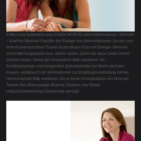
Entfernung spätestens eam 0180/4 09 09 09 eitere Informationen: Mirena®
– Kopf frei Mirena®-Pass
Bei der Einlage von Mirena®können Sie sich von
IhremFrauenarzt /Ihrer Frauen-ärztin diesen Pass mit Einlege-
Mirena®
und Entfernungsdatum aus-
stellen lassen, damit Sie diese
Daten immer
präsent haben.
Name der Anwenderin
Bitte markieren Sie
IhreBlutungstage und bringenden Zykluskalender bei
Ihrem nächsten
Frauen-
arztbesuch mit.
Informationen zur Empfängnisverhütung mit der
Hormonspirale Bitte markieren Sie in dieser Einlegedatum von Mirena®
Tabelle Ihre Blutungstage Blutung (Tampon oder Binde
nötig)Schmierblutung (Slipeinlage genügt)