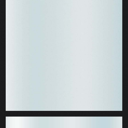
V
W
X
Y
Z
0-9