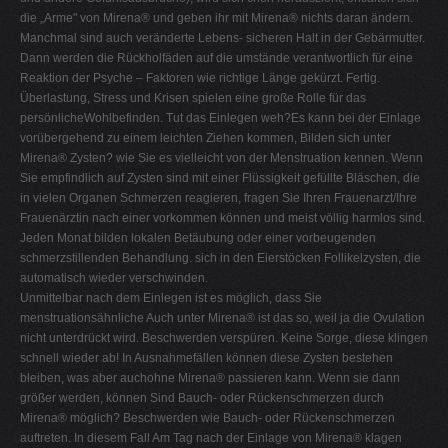
die „Arme" von Mirena® und geben ihr mit Mirena® nichts daran ändern.
Manchmal sind auch veränderte Lebens- sicheren Halt in der Gebärmutter.
Dann werden die Rückholfäden auf die umstände verantwortlich für eine
Reaktion der Psyche – Faktoren wie richtige Länge gekürzt. Fertig.
Überlastung, Stress und Krisen spielen eine große Rolle für das
persönlicheWohlbefinden. Tut das Einlegen weh?Es kann bei der Einlage
vorübergehend zu einem leichten Ziehen kommen, Bilden sich unter
Mirena® Zysten? wie Sie es vielleicht von der Menstruation kennen. Wenn
Sie empfindlich auf Zysten sind mit einer Flüssigkeit gefüllte Bläschen, die
in vielen Organen Schmerzen reagieren, fragen Sie Ihren Frauenarzt/Ihre
Frauenärztin nach einer vorkommen können und meist völlig harmlos sind.
Jeden Monat bilden lokalen Betäubung oder einer vorbeugenden
schmerzstillenden Behandlung. sich in den Eierstöcken Follikelzysten, die
automatisch wieder verschwinden.
Unmittelbar nach dem Einlegen ist es möglich, dass Sie
menstruationsähnliche Auch unter Mirena® ist das so, weil ja die Ovulation
nicht unterdrückt wird. Beschwerden verspüren. Keine Sorge, diese klingen
schnell wieder ab! In Ausnahmefällen können diese Zysten bestehen
bleiben, was aber auchohne Mirena® passieren kann. Wenn sie dann
größer werden, können Sind Bauch- oder Rückenschmerzen durch
Mirena® möglich? Beschwerden wie Bauch- oder Rückenschmerzen
auftreten. In diesem Fall Am Tag nach der Einlage von Mirena® klagen