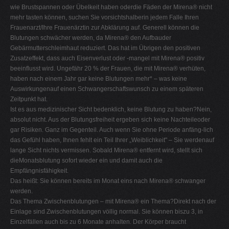
wie Brustspannen oder Übelkeit haben oderdie Fäden der Mirena® nicht
mehr tasten können, suchen Sie vorsichtshalberin jedem Falle Ihren
Frauenarzt/Ihre Frauenärztin zur Abklärung auf. Generell können die
Blutungen schwächer werden, da Mirena® den Aufbauder
Gebärmutterschleimhaut reduziert. Das hat im Übrigen den positiven
Zusatzeffekt, dass auch Eisenverlust oder -mangel mit Mirena® positiv
beeinflusst wird. Ungefähr 20 % der Frauen, die mit Mirena® verhüten,
haben nach einem Jahr gar keine Blutungen mehr* – was keine
Auswirkungenauf einen Schwangerschaftswunsch zu einem späteren
Zeitpunkt hat.
Ist es aus medizinischer Sicht bedenklich, keine Blutung zu haben?Nein,
absolut nicht. Aus der Blutungsfreiheit ergeben sich keine Nachteileoder
gar Risiken. Ganz im Gegenteil. Auch wenn Sie ohne Periode anfäng-lich
das Gefühl haben, Ihnen fehlt ein Teil Ihrer „Weiblichkeit" – Sie werdenauf
lange Sicht nichts vermissen. Sobald Mirena® entfernt wird, stellt sich
dieMonatsblutung sofort wieder ein und damit auch die
Empfängnisfähigkeit.
Das heißt: Sie können bereits im Monat eins nach Mirena® schwanger
werden.
Das Thema Zwischenblutungen – mit Mirena® ein Thema?Direkt nach der
Einlage sind Zwischenblutungen völlig normal. Sie können biszu 3, in
Einzelfällen auch bis zu 6 Monate anhalten. Der Körper braucht