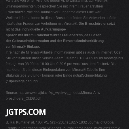
Falls Sie von einer Pille, die gegen Akne wirksam ist, auf Mirena®
umsteigenmöchten, besprechen Sie mit Ihrem Frauenarzt/Ihrer
Frauenärztin, wie dasHautbild vor Einnahme dieser Pille war.
Weitere Informationen In dieser Broschüre finden Sie Antworten auf die
häufigsten Fragen zur Verhütung mit Mirena®.
Die Broschüre ersetzt
nicht das individuelle Aufklärungsge-
spräch mit Ihrem Frauenarzt/Ihrer Frauenärztin, das Lesen
der Gebrauchsinformation und der Einverständniserklärung
zur Mirena®-Einlage.
Ihre nächste Mirena® Aktuelle Informationen gibt es auch im Internet: Oder
Sie kontaktieren unser Service-Team: Telefon 0180/4 09 09 09 montags bis
freitags von 08:00 bis 18:00 Uhr 0,20 € pro Anruf aus dem Festnetz Bitte
markieren Sie in dieser Einlegedatum von Mirena® Tabelle Ihre
Blutungstage Blutung (Tampon oder Binde nötig)Schmierblutung
(Slipeinlage genügt)
Source: http://www.majid.ch/xp_wysiwyg_media/Mirena-Anw-
broschuere_Okt08.pdf
JGTPS.COM
B. Raj Kumar et al. / JGTPS/ 5(3)-(2014) 1827- 1832 Journal of Global
Trends in Pharmaceutical Sciences Journal home page: www.jgtps.com A