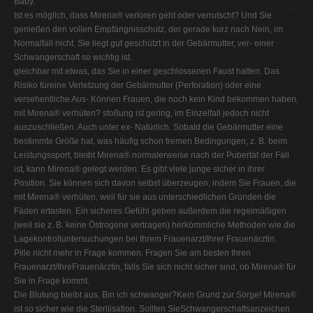
Baby.
Ist es möglich, dass Mirena® verloren geht oder verrutscht? Und Sie
genießen den vollen Empfängnisschutz, der gerade kurz nach Nein, im
Normalfall nicht. Sie liegt gut geschützt in der Gebärmutter, ver- einer
Schwangerschaft so wichtig ist.
gleichbar mit etwas, das Sie in einer geschlossenen Faust halten. Das
Risiko füreine Verletzung der Gebärmutter (Perforation) oder eine
versehentliche Aus- Können Frauen, die noch kein Kind bekommen haben,
mit Mirena® verhüten? stoßung ist gering, im Einzelfall jedoch nicht
auszuschließen. Auch unter ex- Natürlich. Sobald die Gebärmutter eine
bestimmte Größe hat, was häufig schon tremen Bedingungen, z. B. beim
Leistungssport, bleibt Mirena® normalerweise nach der Pubertät der Fall
ist, kann Mirena® gelegt werden. Es gibt viele junge sicher in ihrer
Position. Sie können sich davon selbst überzeugen, indem Sie Frauen, die
mit Mirena® verhüten, weil für sie aus unterschiedlichen Gründen die
Fäden ertasten. Ein sicheres Gefühl geben außerdem die regelmäßigen
(weil sie z. B. keine Östrogene vertragen) herkömmliche Methoden wie die
Lagekontrolluntersuchungen bei Ihrem Frauenarzt/Ihrer Frauenärztin.
Pille nicht mehr in Frage kommen. Fragen Sie am besten Ihren
Frauenarzt/IhreFrauenärztin, falls Sie sich nicht sicher sind, ob Mirena® für
Sie in Frage kommt.
Die Blutung bleibt aus. Bin ich schwanger?Kein Grund zur Sorge! Mirena®
ist so sicher wie die Sterilisation. Sollten SieSchwangerschaftsanzeichen