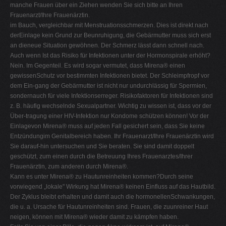
manche Frauen über ein Ziehen wenden Sie sich bitte an Ihren
Frauenarzt/Ihre Frauenärztin.
im Bauch, vergleichbar mit Menstruationsschmerzen. Dies ist direkt nach
derEinlage kein Grund zur Beunruhigung, die Gebärmutter muss sich erst
an dieneue Situation gewöhnen. Der Schmerz lässt dann schnell nach.
Auch wenn Ist das Risiko für Infektionen unter der Hormonspirale erhöht?
Nein. Im Gegenteil. Es wird sogar vermutet, dass Mirena® einen
gewissenSchutz vor bestimmten Infektionen bietet. Der Schleimpfropf vor
dem Ein-gang der Gebärmutter ist nicht nur undurchlässig für Spermien,
sondernauch für viele Infektionserreger. Risikofaktoren für Infektionen sind
z. B. häufig wechselnde Sexualpartner. Wichtig zu wissen ist, dass vor der
Über-tragung einer HIV-Infektion nur Kondome schützen können! Vor der
Einlagevon Mirena® muss auf jeden Fall gesichert sein, dass Sie keine
Entzündungim Genitalbereich haben. Ihr Frauenarzt/Ihre Frauenärztin wird
Sie darauf-hin untersuchen und Sie beraten. Sie sind damit doppelt
geschützt, zum einen durch die Betreuung Ihres Frauenarztes/Ihrer
Frauenärztin, zum anderen durch Mirena®.
Kann es unter Mirena® zu Hautunreinheiten kommen?Durch seine
vorwiegend „lokale" Wirkung hat Mirena® keinen Einfluss auf das Hautbild.
Der Zyklus bleibt erhalten und damit auch die hormonellenSchwankungen,
die u. a. Ursache für Hautunreinheiten sind. Frauen, die zuunreiner Haut
neigen, können mit Mirena® wieder damit zu kämpfen haben.