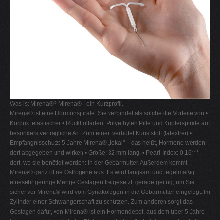
Was ist Mirena®? Mirena®– ein Kurzprofil.
Mirena® ist eine Hormonspirale. Sie verbindet als solche die Vorteile von •
Korpus: elastischer • Rückholfäden: Polyethylen Pille und Kupferspirale auf
besonders verträgliche Art. Zum einen verhütet Kunststoff (latexfrei) •
Empfängnisschutz: 5 Jahre Mirena® „lokal" – das heißt, Hormone werden
dort abgegeben und wirken • Größe: 32 mm lang, • Pearl-Index: 0,16***
dort, wo sie benötigt werden: in der Gebärmutter. Außerdem kommt
Mirena® ganz ohne Östrogene aus. Es wird langsam und regelmäßig
einesehr geringe Menge Gestagen freigesetzt, gerade genug, um Sie
sicher vor Mirena® wird vom Gynäkologen in die Gebärmutter eingelegt. Im
Zylinder einer Schwangerschaft zu schützen. Zum anderen sorgt das
Gestagen dafür, von Mirena® ist ein Hormondepot, aus dem über 5 Jahre