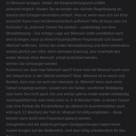
zu Mirena® ist legen. Vorteil: die Eingewöhnungszeit entfällt.
jederzeit möglich. Warten Sie am besten die nächste Regelblutung ab,
dannist das Einlegen besonders einfach. Was ist, wenn man sich ein Kind
wünscht? Kann man mit Mirena®einfach aufhören? Wie oft muss man zur
Kontrolle? Ja, jederzeit. Gehen Sie einfach – unabhängig von Ihrer
Monatsblutung – Die richtige Lage von Mirena® sollte unmittelbar nach
dem Einlegen, nach zu Ihrem Frauenarzt/Ihrer Frauenärztin und lassen
Mirena® entfernen. Schon der ersten Monatsblutung und dann mindestens
einmal jährlich per Ultra- beim nächsten Eisprung, also innerhalb des
ersten Monats ohne Mirena®, schall kontrolliert werden.
können Sie schwanger werden.
Kommt es vor, dass man Mirena® spürt? Kann man mit Mirena® auch nach
der Geburt bzw. in der Stillzeit verhüten? Nein, Mirena® ist so weich und
flexibel, dass man sie auch bei intensiver Ja. Mirena® kann nach einer
Geburt eingelegt werden, sobald sich die Gebär- sportlicher Betätigung
oder beim Sex nicht spürt. Hin und wieder gibt es mutter wieder vollständig
zurückgebildet hat, was meist nach ca. 6–8 Wochen Fälle, in denen Frauen
oder ihre Partner die Rückholfäden als störend (in Ausnahmefällen auch
erst nach 12 Wochen) der Fall ist. Mirena® ist völlig empfinden – diese
können dann leicht vom Frauenarzt gekürzt werden.
östrogenfrei und die äußerst geringen Gestagenmengen haben keine
Auswir-kungen auf die Muttermilch, sind also völlig unbedenklich für das