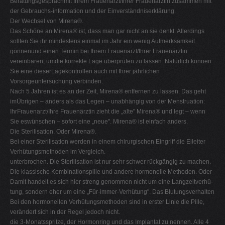
Beratungsgesprächmit Ihrem Frauenarzt/Ihrer Frauenärztin zusammen mit
der Gebrauchs-information und der Einverständniserklärung.
Der Wechsel von Mirena®.
Das Schöne an Mirena® ist, dass man gar nicht an sie denkt. Allerdings
sollten Sie ihr mindestens einmal im Jahr ein wenig Aufmerksamkeit
gönnenund einen Termin bei Ihrem Frauenarzt/Ihrer Frauenärztin
vereinbaren, umdie korrekte Lage überprüfen zu lassen. Natürlich können
Sie eine dieserLagekontrollen auch mit Ihrer jährlichen
Vorsorgeuntersuchung verbinden.
Nach 5 Jahren ist es an der Zeit, Mirena® entfernen zu lassen. Das geht
imÜbrigen – anders als das Legen – unabhängig von der Menstruation:
IhrFrauenarzt/Ihre Frauenärztin zieht die „alte" Mirena® und legt – wenn
Sie eswünschen – sofort eine „neue". Mirena® ist einfach anders.
Die Sterilisation. Oder Mirena®.
Bei einer Sterilisation werden in einem chirurgischen Eingriff die Eileiter
Verhütungsmethoden im Vergleich.
unterbrochen. Die Sterilisation ist nur sehr schwer rückgängig zu machen.
Die klassische Kombinationspille und andere hormonelle Methoden. Oder
Damit handelt es sich hier streng genommen nicht um eine Langzeitverhü-
tung, sondern eher um eine „Für-immer-Verhütung". Das Blutungsverhalten
Bei den hormonellen Verhütungsmethoden sind in erster Linie die Pille,
verändert sich in der Regel jedoch nicht.
die 3-Monatsspritze, der Hormonring und das Implantat zu nennen. Alle 4