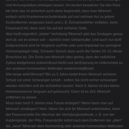
Und fernungsdatum eintragen lassen. Am besten bewahren Sie den Pass
bei Ihrer das ist sicherlich auch darin begründet, dass man Mirena®
einfach nicht Krankenversichertenkarte auf und nehmen ihn zu jedem
Kontrolltermin vergessen kann und z. B. Einnahmefehler entfallen. beim
Frauenarzt mit, dann sind Sie auf der sicheren Seite.
Was heißt eigentlich „lokale" Verhütung?Mirena® gibt das Gestagen genau
dort ab, wo es wirken soll – nämlich inder Gebärmutter. Und auch nur dort!
Entsprechend sind im Vergleich zurPille oder zum Implantat nur geringere
Hormonspiegel nötig. Schauen Siesich dazu auch die Seiten 20–21 dieser
Broschüre an. Die Dosis von Mirena® istso gering, dass der natürliche
Zyklus weitgehend unbeeinflusst bleibt und derEisprung im Unterschied zu
den anderen hormonellen Methoden weiterhinstattfindet.
Wie lange wirkt Mirena®?Bis zu 5 Jahre bietet Ihnen Mirena® sicheren
Schutz vor einer Schwanger-schaft – sofern Sie nicht vorher schwanger
werden möchten und sie sichziehen lassen. Nach 5 Jahren ist das kleine
Hormonreservoir langsam auf-gebraucht. Dann ist es Zeit, Mirena®
entfernen zu lassen.
Muss man nach 5 Jahren eine Pause einlegen? Wann kann man auf
Mirena® umsteigen? Nein. Wenn Sie sich für Mirena® entscheiden, kann
der Frauenarzt/die Ein Wechsel der Verhütungsmethode, z. B. von der
Kupferspirale, der Pille, Frauenärztin sofort nach dem Entfernen der „alten"
die „neue" Mirena® dem Hormonring oder anderen hormonellen Methoden