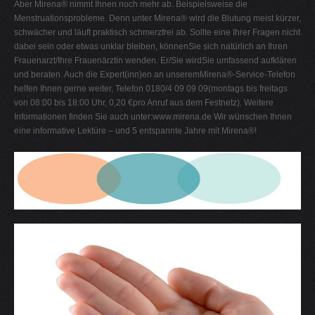
Aber Mirena® nimmt Ihnen noch mehr ab. Beispielsweise die
Menstruationsprobleme. Denn unter Mirena® wird die Blutung meist kürzer,
schwächer und läuft praktisch schmerzfrei ab. Sollte eine Ihrer Fragen nicht
dabei sein oder etwas unklar bleiben, könnenSie sich natürlich an Ihren
Frauenarzt/Ihre Frauenärztin wenden. Er/Sie wirdSie umfassend aufklären
und beraten. Auch die Expert(inn)en an unseremMirena®-Service-Telefon
helfen Ihnen gerne weiter, Telefon 0180/4 09 09 09(montags bis freitags
von 08:00 bis 18:00 Uhr, 0,20 €pro Anruf aus dem Festnetz). Weitere
Informationen finden Sie auch unter:www.mirena.de Wir wünschen Ihnen
eine informative Lektüre – und 5 entspannte Jahre mit Mirena®!