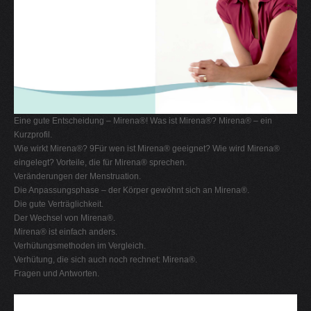
Eine gute Entscheidung – Mirena®! Was ist Mirena®? Mirena® – ein
Kurzprofil.
Wie wirkt Mirena®? 9Für wen ist Mirena® geeignet? Wie wird Mirena®
eingelegt? Vorteile, die für Mirena® sprechen.
Veränderungen der Menstruation.
Die Anpassungsphase – der Körper gewöhnt sich an Mirena®.
Die gute Verträglichkeit.
Der Wechsel von Mirena®.
Mirena® ist einfach anders.
Verhütungsmethoden im Vergleich.
Verhütung, die sich auch noch rechnet: Mirena®.
Fragen und Antworten.