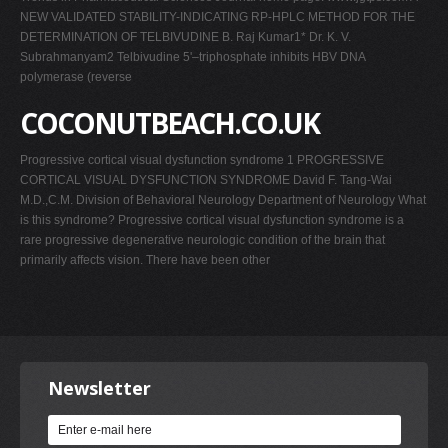
NEW VALIDATED STABILITY-INDICATING RP-HPLC METHOD FOR THE
DETERMINATION OF TELBIVUDINE B. Raj Kumar1* Dr. K. V.
Subrahmanyam2 Telbivudine 5'–triphosphate inhibits HBV DNA
polymerase (reverse
COCONUTBEACH.CO.UK
Progressive cortical visual dysfunction syndrome 1 PROGRESSIVE
CORTICAL VISUAL DYSFUNCTION SYNDROME David F. Tang-Wai
M.D.,C.M. Division of Behavioral Neurology Department of Neurology What
is this syndrome? Progressive cortical visual dysfunction syndrome is a
rare progressive degenerative neurologic condition of the brain that
primarily affects vision. There have been other
Newsletter