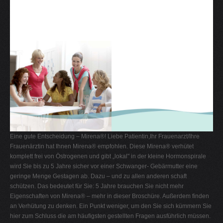
Eine gute Entscheidung – Mirena®! Liebe Patientin,Ihr Frauenarzt/Ihre
Frauenärztin hat Ihnen Mirena® empfohlen. Diese Mirena® verhütet
komplett frei von Östrogenen und gibt „lokal" in der kleine Hormonspirale
wird Sie bis zu 5 Jahre sicher vor einer Schwanger- Gebärmutter eine
geringe Menge Gestagen ab. Dazu – und zu allen anderen schaft
schützen. Das bedeutet für Sie: 5 Jahre brauchen Sie nicht mehr
Eigenschaften von Mirena® – mehr in dieser Broschüre. Außerdem finden
an Verhütung zu denken. Ein Punkt weniger, um den Sie sich kümmern Sie
hier zum Schluss die am häufigsten gestellten Fragen ausführlich müssen.