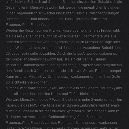
einfachetwas Zeit, sich auf die neue Situation einzustellen. Sobald sich die
Gebärmutteran Mirena® gewöhnt hat, werden die monatlichen Blutungen
in der Regeldeutlich schwächer und kürzer. Falls die Zwischenblutungen
über ein halbesJahr hinaus anhalten, konsultieren Sie bitte Ihren
Frauenarzt/Ihre Frauenärztin.
Werden die Kosten von der Krankenkasse übernommen? es Frauen gibt,
die dieses Ziehen oder auch Rückenschmerzen über mehrere Wie alle
anderen Methoden zur Verhütung muss man auch Mirena® ab Tage oder
sogar Wochen ab und zu spüren, ist das eher die Ausnahme. Sobald dem
20. Lebensjahr selbst bezahlen. Durch die lange Anwendungsdauer sich
der Körper an Mirena® gewöhnt hat, ist sie nicht mehr zu spüren.
gehört die Hormonspirale allerdings zu den günstigeren Verhütungsmetho-
den: Bereits nach 3 Jahren rechnet sie sich – wie Sie am Rechenexempel
Kann es unter Mirena® zu Stimmungsschwankungen kommen? auf Seite
23 leicht erkennen können.
Mirena® wirkt vorwiegend „lokal", also direkt in der Gebärmutter. Ihr Zyklus
– mit all seinen hormonellen Hochs und Tiefs – bleibt erhalten.
Wie wird Mirena® eingelegt? Wenn Sie ohnehin unter Symptomen gelitten
haben, die das PMS (Prä- Mittels einer dünnen Einführhilfe wird Mirena®
durch die Scheide in die menstruelles Syndrom) mit sich bringen kann (z.
B. depressive Verstimmun- Gebärmutter eingeführt. Sobald Ihr
Frauenarzt/Ihre Frauenärztin das Röhr- gen, Stimmungsschwankungen
und andere Gefühlsausbrüche), wird sich chen herauszieht, entfalten sich