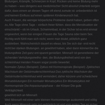
Blutungen, Krämpfe, Schmerzen in Kopf, Rücken und keine Blutung mehr
zu haben – was übrigens aus medizinischer Sicht absolut Unterleib sorgen
dafür, dass einem an diesen Tagen oft elend zumute ist. unbedenklich ist
und keinen Einfluss auf einen späteren Kinderwunsch hat.
Auch Frauen, die weniger körperliche Probleme damit haben, geben offen
zu, Alle Tage ohne Tage – einfach freier fühlen. dass die Menstruation sie
einschränkt – ob im Urlaub, Schwimmbad, in der Sicher ist es erst einmal
ungewohnt, wenn bei einigen Frauen die Tage Sauna oder beim Sex.
Richtig wohl fühlt man sich nicht, wenn man blutet, plötzlich ganz
ausbleiben. Wahrscheinlich dauert es etwas, bis Sie sich dar- erst recht
nicht bei starken Blutungen. an gewöhnt haben, aber dann könnenSie die
blutungsfreie Zeit ganz ent-spannt genießen. Mirena® ist generelleine der
sichersten Verhütungsmetho- den, die Blutungsfreiheit wird von den
schleimhaut
meisten Frauen sogar positiv bewertet.
Normaler Zyklus (Beispiel): Zyklus mit Hormonspirale (Beispiel):
Zyklisches
Wachstum der Gebärmutterschleimhaut
Das zyklische Wachstum der
Gebärmutterschleimhaut wird vermindert, daher kürzere und schwächere
Monatsblutungen
Ein normaler Monatszyklus
Ein Monatszyklus mit
Hormonspirale
Die Anpassungsphase – der Körper Die gute
Verträglichkeit.
gewöhnt sich an Mirena®.
Weil Mirena® mit einer sehr kleinen Hormonmenge auskommt und völlig
Auch wenn Mirena® sehr gut verträglich ist und vom ersten Tag an sicher