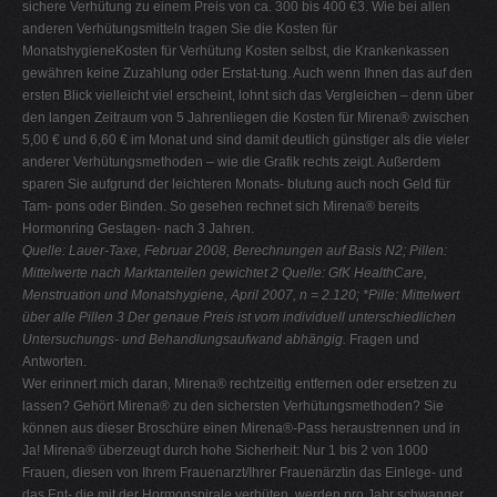
sichere Verhütung zu einem Preis von ca. 300 bis 400 €3. Wie bei allen
anderen Verhütungsmitteln tragen Sie die Kosten für
MonatshygieneKosten für Verhütung Kosten selbst, die Krankenkassen
gewähren keine Zuzahlung oder Erstat-tung. Auch wenn Ihnen das auf den
ersten Blick vielleicht viel erscheint, lohnt sich das Vergleichen – denn über
den langen Zeitraum von 5 Jahrenliegen die Kosten für Mirena® zwischen
5,00 € und 6,60 € im Monat und sind damit deutlich günstiger als die vieler
anderer Verhütungsmethoden – wie die Grafik rechts zeigt. Außerdem
sparen Sie aufgrund der leichteren Monats- blutung auch noch Geld für
Tam- pons oder Binden. So gesehen rechnet sich Mirena® bereits
Hormonring Gestagen- nach 3 Jahren.
Quelle: Lauer-Taxe, Februar 2008, Berechnungen auf Basis N2; Pillen:
Mittelwerte nach Marktanteilen gewichtet
2 Quelle: GfK HealthCare,
Menstruation und Monatshygiene, April 2007, n = 2.120; *Pille: Mittelwert
über alle Pillen
3 Der genaue Preis ist vom individuell unterschiedlichen
Untersuchungs- und Behandlungsaufwand abhängig.
Fragen und
Antworten.
Wer erinnert mich daran, Mirena® rechtzeitig entfernen oder ersetzen zu
lassen? Gehört Mirena® zu den sichersten Verhütungsmethoden? Sie
können aus dieser Broschüre einen Mirena®-Pass heraustrennen und in
Ja! Mirena® überzeugt durch hohe Sicherheit: Nur 1 bis 2 von 1000
Frauen, diesen von Ihrem Frauenarzt/Ihrer Frauenärztin das Einlege- und
das Ent- die mit der Hormonspirale verhüten, werden pro Jahr schwanger.