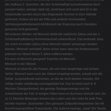
des Aufbaus
2. Spermien, die den Schleimpfropf
ausnahmsweise doch
passiert haben,
weniger stark ist), somit kann sich auch kein Ei in der
Gebärmutter
werden durch das freigesetzte Hormon
in ihrer Aktivität
gehemmt.
Anders als bei der Pille und anderen hormonellen
Verhütungsmethodenwird mit Mirena® der Eisprung (auch Ovulation
genannt) nicht gehemmt.
Mit anderen Worten: mit Mirena® bleibt der natürliche Zyklus und der
1.
Schleimpfropfbildung
Hormonhaushalt unbeeinflusst. Das bedeutet, dass
Sie schon im ersten Zyklus ohne Mirena® wieder schwanger werden
können. Mirena® verhütet5 Jahre sicher, kann aber bei Kinderwunsch
jederzeit vor Ablauf dieser 5 Jahre entfernt werden.
Für wen ist Mirena® geeignet? Kopf frei mit Mirena®.
Mirena® in der Stillzeit.
Mirena® ist ideal für alle Frauen, die sich eine langfristige und sichere
Verhü- Mirena® kann nach der Geburt eingelegt werden, sobald sich die
Gebär- tungsmethode wünschen, an die sie nicht denken müssen. Die
völlige mutter vollständig zurückgebildet hat. Das ist meist nach 6–8
Wochen Östrogenfreiheit, die geringe Gestagenmenge und die
schwächeren der Fall. In einigen Fällen kann es durchaus sinnvoll sein, bis
zu 12 Wochen Blutungen können das Leben und die Liebe für jede Frau
leichter machen. abzuwarten. Den genauen Zeitpunkt besprechen Sie mit
IhremFrauenarzt/Ihrer Frauenärztin. Die äußerst niedrige, „lokal" Ein Termin