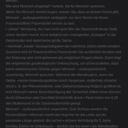
werden.
Wie wird Mirena® eingelegt? Vorteile, die für Mirena® sprechen.
Wenn Sie Mirena® bereits tragen, wissen Sie, dass es keinen Grund gibt,
Mirena® – außergewöhnlich verträglich: vor dem Termin bei Ihrem
Frauenarzt/Ihrer Frauenärztin nervös zu sein.
• „lokale" Verhütung, die man nicht spürt Wie die Überschrift dieser Seite
schon deutlich macht, ist es lediglich ein • östrogenfrei „Einlegen" in die
Gebärmutter und damit keine große Sache.
• minimale „lokale" Gestagenabgabe• der natürliche Zyklus bleibt erhalten,
Zunächst wird Ihr Frauenarzt/Ihre Frauenärztin Sie ausführlich beraten und
der Eisprung wird nicht gehemmt alle möglichen Fragen klären. Dann folgt
die eingehende gynäkologische Untersuchung, um sicherzustellen, dass
keine medizinischen Gründe gegen Mirena® – außergewöhnlich
zuverlässig: Mirena® sprechen. Während der Menstruation, wenn der
Gebär- • keine Anwendungsfehler durch Vergessen, mutterhals ohnehin
leicht z. B. der Pilleneinnahme, oder Zeitverschiebung möglich geöffnet ist,
wird Mirena® • keine Beeinträchtigung der Sicherheit mittels einer dünnen
durch Erbrechen oder Durchfall Einführhilfe durch • Pearl-Index von 0,16
den Muttermund in die Gebärmutterhöhle gelegt.
Mirena® – außergewöhnlich angenehm: Zum Schluss werden die
Rückholfäden • Mirena® macht den Kopf frei für die Liebe auf die
passende Länge gekürzt. Bis auf ein • sichere Verhütung für 5 Jahre
leichtes Ziehen im Unterbauch – ähnlich wie bei einer • die Menstruation