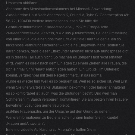
Ursachen abklären.
Abnahme des Menstruationsvolumens bei Mirena®-Anwendung*
Akne/unreine Haut Nach Andersson K, Odlind V, Rybo G. Contraception 49:
56-72, 1994Für weitere Informationen lesen Sie bitte die
Gebrauchsinformation.
* Andersson et al., 1990** Europäische
Zufriedenheitsstudie 2007/08, n = 2.989 (Deutschland)
Bei der Umstellung
von einer Pille, die einen positiven Effekt auf die Haut Sie genießen so
lückenlose Verhütungssicherheit – und eine Eingewöh- hatte, sollten Sie
daran denken, dass dieser Effekt unter Mirena® nicht auf- nungsphase gibt
es in diesem Fall auch nicht! So machen es übrigens fast recht erhalten
wird. Wenn es direkt nach dem Einlegen zu einem Ziehen alle Frauen, die
sich einmal für Mirena® entschieden haben: Ein Großteil im Unterleib
kommt, vergleichbar mit dem Regelschmerz, ist das normal.
würde es wieder tun! Weil es so bequem ist. Weil es so sicher ist. Weil Erst
wenn Sie unerwartet starke Blutungen bekommen oder länger anhaltend
es so komfortabel ist, auch, was die Blutungen betrifft. Und weil man
Schmerzen im Bauch verspüren, kontaktieren Sie am besten Ihren Frauen-
bewährten Lösungen gerne treu bleibt.
arzt/Ihre Frauenärztin, um der Ursache auf den Grund zu gehen.
WeitereInformationen zu Begleiterscheinungen finden Sie im Kapitel
„Fragen undAntworten".
Eine individuelle Aufklärung zu Mirena® erhalten Sie im