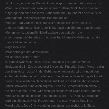
wird kürzer, schwächer Monatsblutung – spürt man normalerweise nichts.
Wenn Sie schmerz- und weniger schmerzhaft empfindlich sind oder sehr
aufgeregt, sprechen Sie Ihren Frauenarzt/ Ihre Frauenärztin doch auf eine
vorbeugende, schmerzstillende Behandlung an.
Mirena® – außergewöhnlich günstig:• rechnet sich im Vergleich zu
anderen Verhütungsmitteln Unmittelbar nach dem Einlegen von Mirena®
können menstruationsähnlicheBeschwerden auftreten, die
erfahrungsgemäß bereits am nächsten Tag Mirena® – Verhütung, an die
man nicht denken muss.
vergessen sind.
Veränderungen der Menstruation.
Mit Mirena® ist das anders.
Es kommt zwar weiterhin zum Eisprung, aber die geringe Menge
Gestagen, die Ihr Zyklus begleitet Sie seit der Pubertät: Jeden Monat reift in
den Eierstöcken „lokal" in der Gebärmutter freigesetzt wird, mindert den
Aufbau der Gebär- eine Eizelle heran. Findet keine Befruchtung statt, wird
diese Eizelle wieder mutterschleimhaut. Dadurch wird die Menstruation
kürzer, schwächer und auch abgebaut und die Gebärmutterschleimhaut,
die sich aufgebaut hatte, wird weniger schmerzhaft. Nach einem Jahr mit
Mirena® haben die meisten Frauen abgestoßen. Kurz: die Menstruation
setzt ein. Sie macht viele Frauen regel- nur noch wenige Tage ihre
Menstruation. Jede 5. Anwenderin genießt es, gar recht krank: Starke