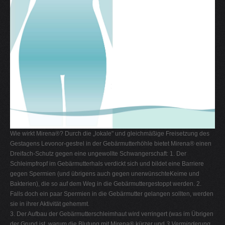
Wie wirkt Mirena®? Durch die „lokale" und gleichmäßige Freisetzung des
Gestagens Levonor-gestrel in der Gebärmutterhöhle bietet Mirena® einen
Dreifach-Schutz gegen eine ungewollte Schwangerschaft: 1. Der
Schleimpfropf im Gebärmutterhals verdickt sich und bildet eine Barriere
gegen Spermien (und übrigens auch gegen unerwünschteKeime und
Bakterien), die so auf dem Weg in die Gebärmuttergestoppt werden. 2.
Falls doch ein paar Spermien in die Gebärmutter gelangen sollten, werden
sie in ihrer Aktivität gehemmt.
3. Der Aufbau der Gebärmutterschleimhaut wird verringert (was im Übrigen
der Grund ist, warum die Blutung mit Mirena® kürzer und
3.Verminderung