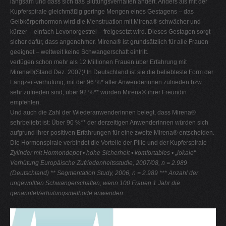
langsam und dass sich das Blutungsverhalten ändert. Anders als mit der
Kupferspirale gleichmäßig geringe Mengen eines Gestagens – das
Gelbkörperhormon wird die Menstruation mit Mirena® schwächer und
kürzer – einfach Levonorgestrel – freigesetzt wird. Dieses Gestagen sorgt
sicher dafür, dass angenehmer. Mirena® ist grundsätzlich für alle Frauen
geeignet – weltweit keine Schwangerschaft eintritt.
verfügen schon mehr als 12 Millionen Frauen über Erfahrung mit
Mirena®(Stand Dez. 2007)! In Deutschland ist sie die beliebteste Form der
Langzeit-verhütung, mit der 96 %* aller Anwenderinnen zufrieden bzw.
sehr zufrieden sind, über 92 %** würden Mirena® ihrer Freundin
empfehlen.
Und auch die Zahl der Wiederanwenderinnen belegt, dass Mirena®
sehrbeliebt ist: Über 90 %** der derzeitigen Anwenderinnen würden sich
aufgrund ihrer positiven Erfahrungen für eine zweite Mirena® entscheiden.
Die Hormonspirale verbindet die Vorteile der Pille und der Kupferspirale
Zylinder mit Hormondepot
• hohe Sicherheit
• komfortables
• „lokale"
Verhütung
Europäische Zufriedenheitsstudie, 2007/08, n = 2.989
(Deutschland)
** Segmentation Study, 2006, n = 2.989
*** Anzahl der
ungewollten Schwangerschaften, wenn 100 Frauen 1 Jahr die
genannteVerhütungsmethode anwenden.