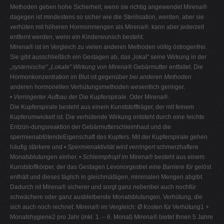
Methoden geben hohe Sicherheit, wenn sie richtig angewendet Mirena®
dagegen ist mindestens so sicher wie die Sterilisation, werden, aber sie
verhüten mit höheren Hormonmengen als Mirena®. kann aber jederzeit
entfernt werden, wenn ein Kinderwunsch besteht.
Mirena® ist im Vergleich zu vielen anderen Methoden völlig östrogenfrei.
Sie gibt ausschließlich ein Gestagen ab, das „lokal" seine Wirkung in der
„systemische"
„Lokale" Wirkung von Mirena®
Gebärmutter entfaltet. Die
Hormonkonzentration im Blut ist gegenüber
bei anderen Methoden
anderen hormonellen Verhütungsmethoden wesentlich geringer.
• Verringerter Aufbau der
Die Kupferspirale. Oder Mirena®.
Die Kupferspirale besteht aus einem Kunststoffträger, der mit feinem
Kupferumwickelt ist. Die verhütende Wirkung entsteht durch eine leichte
Entzün-dungsreaktion der Gebärmutterschleimhaut und die
spermienabtötendeEigenschaft des Kupfers. Mit der Kupferspirale gehen
häufig stärkere und
• Spermienaktivität wird
verringert
schmerzhaftere
Monatsblutungen einher.
• Schleimpfropf im
Mirena® besteht aus einem
Kunststoffkörper, der das Gestagen Levonorgestrel
eine Barriere für
gelöst
enthält und dieses täglich in gleichmäßigen, minimalen Mengen abgibt.
Dadurch ist Mirena® sicherer und sorgt ganz nebenbei auch nochfür
schwächere oder ganz ausbleibende Monatsblutungen. Verhütung, die
sich auch noch rechnet: Mirena® im Vergleich: Ø Kosten für Verhütung1 +
Monatshygiene2 pro Jahr (inkl. 1. – 6. Monat) Mirena® bietet Ihnen 5 Jahre