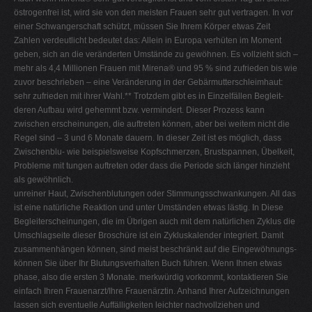
östrogenfrei ist, wird sie von den meisten Frauen sehr gut vertragen. In vor
einer Schwangerschaft schützt, müssen Sie Ihrem Körper etwas Zeit
Zahlen verdeutlicht bedeutet das: Allein in Europa verhüten im Moment
geben, sich an die veränderten Umstände zu gewöhnen. Es vollzieht sich –
mehr als 4,4 Millionen Frauen mit Mirena® und 95 % sind zufrieden bis wie
zuvor beschrieben – eine Veränderung in der Gebärmutterschleimhaut:
sehr zufrieden mit ihrer Wahl.** Trotzdem gibt es in Einzelfällen Begleit-
deren Aufbau wird gehemmt bzw. vermindert. Dieser Prozess kann
zwischen erscheinungen, die auftreten können, aber bei weitem nicht die
Regel sind – 3 und 6 Monate dauern. In dieser Zeit ist es möglich, dass
Zwischenblu- wie beispielsweise Kopfschmerzen, Brustspannen, Übelkeit,
Probleme mit tungen auftreten oder dass die Periode sich länger hinzieht
als gewöhnlich.
unreiner Haut, Zwischenblutungen oder Stimmungsschwankungen. All das
ist eine natürliche Reaktion und unter Umständen etwas lästig. In Diese
Begleiterscheinungen, die im Übrigen auch mit dem natürlichen Zyklus die
Umschlagseite dieser Broschüre ist ein Zykluskalender integriert. Damit
zusammenhängen können, sind meist beschränkt auf die Eingewöhnungs-
können Sie über Ihr Blutungsverhalten Buch führen. Wenn Ihnen etwas
phase, also die ersten 3 Monate. merkwürdig vorkommt, kontaktieren Sie
einfach Ihren Frauenarzt/Ihre Frauenärztin. Anhand Ihrer Aufzeichnungen
lassen sich eventuelle Auffälligkeiten leichter nachvollziehen und