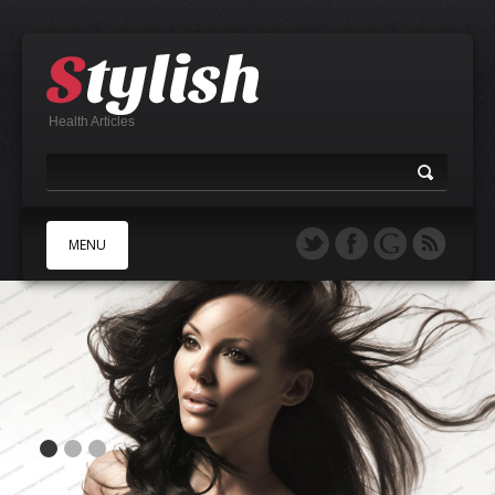
Health Articles
MENU
A
B
C
D
E
F