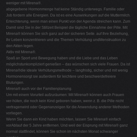
weniger mit Mirena®.
abgegebene Hormonmenge hat keine Ständig unterwegs. Familie oder
Job fordern alle Energien. Da ist es eine Auswirkungen auf die Muttermilch.
Erleichterung, wenn man einen Punkt von der Agenda streichen kann. Zum
Damit sind Sie in der Stillzeit Beispiel die tägliche Einnahme der Pille. Mit
Mirena® können Sie sich ganz auf der sicheren Seite. auf Ihre Beziehung,
Ihr Leben konzentrieren und die Themen Verhütung undMenstruation zu
den Akten legen.
Aktiv mit Mirena®.
Spaß an Sport und Bewegung haben und die Liebe und das Leben
möglichstunkompliziert genießen – das wünschen sich viele Frauen. Da ist
Mirena®die ideale Verhütungsmethode – langfristig, sicher und mit wenig
Hormonensorgt sie außerdem für leichtere und beschwerdefreiere
Blutungen.
Mirena® auch vor der Familienplanung.
Um mit einem Vorurteil aufzuräumen: Mit Mirena® können auch Frauen
ver-hüten, die noch kein Kind geboren haben, wenn z. B. die Pille nicht
vertragenwird oder Gegenanzeigen für die Anwendung anderer Methoden
vorliegen.
Wenn Sie dann ein Kind haben möchten, lassen Sie Mirena® einfach
vorAblauf der 5 Jahre entfernen. Und weil der Eisprung mit Mirena® ganz
normal stattfindet, können Sie schon im nächsten Monat schwanger