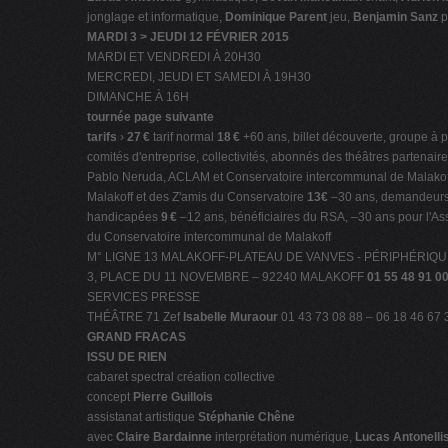
jonglage et informatique,
Dominique Parent
jeu,
Benjamin Sanz
p
MARDI 3 > JEUDI 12 FÉVRIER 2015
MARDI ET VENDREDI À 20H30
MERCREDI, JEUDI ET SAMEDI À 19H30
DIMANCHE À 16H
tournée page suivante
tarifs
›
27 €
tarif normal
18 €
+60 ans, billet découverte, groupe à p
comités d'entreprise, collectivités, abonnés des théâtres partenai
Pablo Neruda, ACLAM et Conservatoire intercommunal de Malakoff,
Malakoff et des Z'amis du Conservatoire
13€
–30 ans, demandeurs d
handicapées
9 €
–12 ans, bénéficiaires du RSA, –30 ans pour l'Ass
du Conservatoire intercommunal de Malakoff
M° LIGNE 13 MALAKOFF-PLATEAU DE VANVES - PÉRIPHÉRI
3, PLACE DU 11 NOVEMBRE – 92240 MALAKOFF
01 55 48 91 0
SERVICES PRESSE
THÉÂTRE 71 Zef
Isabelle Muraour
01 43 73 08 88 – 06 18 46 67 
GRAND FRACAS
ISSU DE RIEN
cabaret spectral création collective
concept
Pierre Guillois
assistanat artistique
Stéphanie Chêne
avec
Claire Bardainne
interprétation numérique,
Lucas Antonelli