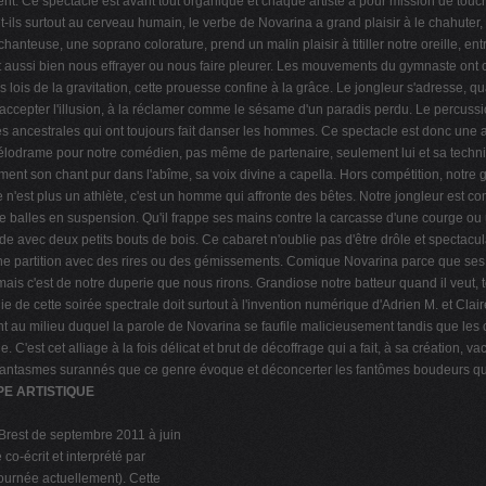
t. Ce spectacle est avant tout organique et chaque artiste a pour mission de touch
nt-ils surtout au cerveau humain, le verbe de Novarina a grand plaisir à le chahuter,
hanteuse, une soprano colorature, prend un malin plaisir à titiller notre oreille, en
peut aussi bien nous effrayer ou nous faire pleurer. Les mouvements du gymnaste on
es lois de la gravitation, cette prouesse confine à la grâce. Le jongleur s'adresse, qu
 à accepter l'illusion, à la réclamer comme le sésame d'un paradis perdu. Le percussi
des ancestrales qui ont toujours fait danser les hommes. Ce spectacle est donc une
 mélodrame pour notre comédien, pas même de partenaire, seulement lui et sa techn
t son chant pur dans l'abîme, sa voix divine a capella. Hors compétition, notre g
 n'est plus un athlète, c'est un homme qui affronte des bêtes. Notre jongleur est
le balles en suspension. Qu'il frappe ses mains contre la carcasse d'une courge ou 
nde avec deux petits bouts de bois. Ce cabaret n'oublie pas d'être drôle et spectacu
e partition avec des rires ou des gémissements. Comique Novarina parce que ses te
mais c'est de notre duperie que nous rirons. Grandiose notre batteur quand il veut, 
ie de cette soirée spectrale doit surtout à l'invention numérique d'Adrien M. et Cla
ant au milieu duquel la parole de Novarina se faufile malicieusement tandis que le
 C'est cet alliage à la fois délicat et brut de décoffrage qui a fait, à sa création, 
 phantasmes surannés que ce genre évoque et déconcerter les fantômes boudeurs qui
PE ARTISTIQUE
 Brest de septembre 2011 à juin
o-écrit et interprété par
tournée actuellement). Cette