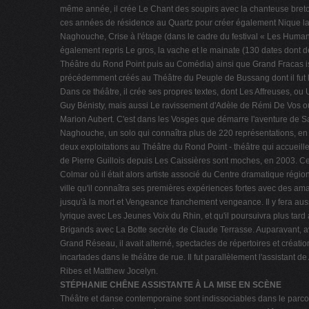
même année, il crée Le Chant des soupirs avec la chanteuse breton
ces années de résidence au Quartz pour créer également Nique la
Naghouche, Crise à l'étage (dans le cadre du festival « Les Humanit
également repris Le gros, la vache et le mainate (130 dates dont d
Théâtre du Rond Point puis au Comédia) ainsi que Grand Fracas is
précédemment créés au Théâtre du Peuple de Bussang dont il fut l
Dans ce théâtre, il crée ses propres textes, dont Les Affreuses, o
Guy Bénisty, mais aussi Le ravissement d'Adèle de Rémi De Vos 
Marion Aubert. C'est dans les Vosges que démarre l'aventure de S
Naghouche, un solo qui connaîtra plus de 220 représentations, en F
deux exploitations au Théâtre du Rond Point - théâtre qui accueill
de Pierre Guillois depuis Les Caissières sont moches, en 2003. Cet
Colmar où il était alors artiste associé du Centre dramatique région
ville qu'il connaîtra ses premières expériences fortes avec des am
jusqu'à la mort et Vengeance franchement vengeance. Il y fera aus
lyrique avec Les Jeunes Voix du Rhin, et qu'il poursuivra plus tar
Brigands avec La Botte secrète de Claude Terrasse. Auparavant, 
Grand Réseau, il avait alterné, spectacles de répertoires et créati
incartades dans le théâtre de rue. Il fut parallèlement l'assistant 
Ribes et Matthew Jocelyn.
STÉPHANIE CHÊNE ASSISTANTE À LA MISE EN SCÈNE
Théâtre et danse contemporaine sont indissociables dans le parc