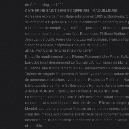
de G.E.Lessing, en 1992.
CATHERINE SAINT-SEVER COIFFEUSE - MAQUILLEUSE
Après une école de maquillage artistique en 1985 à Strasbourg, C
sa formation à l'Opéra du Rhin pour la fabrication de perruques et p
à la création de maquillages, coiffures, perruques et masques pour l
collabore régulièrement avec Yves Beaunesne, Philippe Berling, I
Jean Lambert-wild, Pierre Guillois, Laurent Gutmann, François Ran
Sandrine Anglade, Stéphanie Chevara, et Julia Vidit .
JEAN-YVES COURCOUX ÉCLAIRAGISTE
Il travaille régulièrement avec Etienne Pommeret (Jon Fosse, Kafk
Larroche (dont dernièrement Le Concile d'Amour, opéra de Michel
(Suzanne, une femme remarquable). Dernièrement il a collaboré 
Théorie de Virginie Despentes) et David Ayala (Scanner, autour de t
de nombreuses créations avec Jacques Bioulès au Théâtre du Hang
fidèle complice de Pierre Guillois depuis Roméo et Juliette créé e
ADRIEN MONDOT JONGLEUR - MONDOT PLASTICIENNE
La compagnie Adrien M / Claire B crée des formes allant du spectac
champ des arts numériques et des arts vivants. Elle est co-dirigée
Mondot. Leur démarche place l'humain au centre des enjeux techno
cœur des images, avec comme spécificité le développement sur-me
informatiques. Ils poursuivent la recherche d'un numérique vivant 
et sensible.