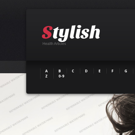
Health Articles
A
B
C
D
E
F
G
Z
0-9