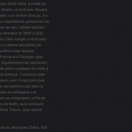
ne Annie Ebrel. Il profite de
 Misère, co-écrit avec Nouara
és ») et Terrible Bivouac. Il a
es exploitations parisiennes au
su de rien, cabaret spectral
e directeur de 2005 à 2011.
u Un Cœur mangé co-écrit avec
ou Le Brame des biches de
acrifices avec Nouara
rance et à l'étranger, avec
e régulièrement les spectacles
te pièce caustique fut créée à
al d'Alsace. C'est dans cette
ateurs avec Il nous tuera pas
si ses premiers pas dans le
d avec la compagnie Les
avec sa compagnie Le Fils du
ons de textes, avec quelques
de Anne Théron, Jean-Michel
ours de Stéphanie Chêne. Elle