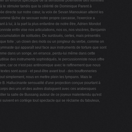
er un endroit spécifique de la sensibilité potentielle des hommes
 à le stimuler tandis que la célérité de Dominique Parent à
trée directe sur notre cœur, la voix de Sevan Manoukian atteint les
t comme tâche de secouer notre propre carcasse, l'exercice a
ant à lui, à la part la plus enfantine de notre être, Adrien Mondot
onniste enfin vise nos articulations, nos os, nos viscères, Benjamin
 accumulation de solitudes. De surdoués, certes, mais présentés
ique folle ; un clown des mots ou un jongleur du verbe, comme on
ymnaste qui apparaît seul face aux instruments de torture que sont
 comme dans un songe, en errance, perdu-lui même dans cette
utilise des instruments sophistiqués, le percussionniste nous offre
laire, car ce n'est pas antinomique avec le raffinement que nous
xtes sont aussi - et peut-être avant tout - des bouffonneries
tout simplement, nous en mettre plein les tympans. Mais le
ire B. Hallucinante sensualité d'une projection conçue pourtant à
s corps des uns et des autres dialoguent avec ces arabesques
vaciller la salle de Bussang autour de ce joyeux malentendu qu'est
 suivent en cortège tout spectacle qui se réclame du fabuleux,