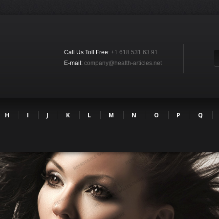
Call Us Toll Free:
+1 618 531 63 91
E-mail:
company@health-articles.net
H
I
J
K
L
M
N
O
P
Q