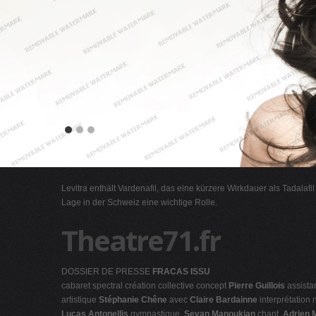
Levitra enthält Vardenafil, das eine kürzere Wirkdauer als Tadalafi
Lage in der Schweiz eine wichtige Rolle.
Theatre71.fr
DOSSIER DE PRESSE
FRACAS ISSU
cabaret spectral création collective concept
Pierre Guillois
assista
artistique
Stéphanie Chêne
avec
Claire Bardainne
interprétation
Lucas Antonellis
gymnastique,
Sevan Manoukian
chant,
Adrien 