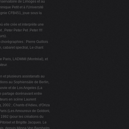
onservatoire de Limoges et au
ique Petit et à l'Université
agnie CFB451, joue sous la
où elle crée et interprète une
 , Peter Peter Pet .Peter !!!!
urs).
chorégraphies : Pierre Guillois
n, cabaret spectral, Le chant
e Paris, LADMMI (Montréal), et
teur.
n et plusieurs assistanats au
tions au Sophiensäle de Berlin,
ovie et de Los Angeles (La
se partage dorénavant entre
tteurs en scène Laurent
, 2002 ; Chants d'Adieu, d'Oriza
Paris (Les Amoureux de Goldoni,
s 1992 (pour les créations du
toiset et Brigitte Jacques. Le
lois, depuis Minna Von Barnhelm