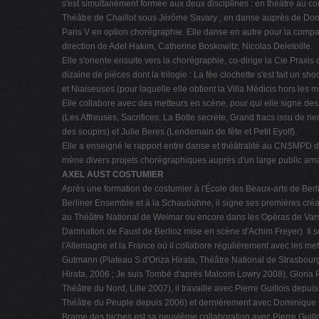
s'est simultanément formée aux deux disciplines : en théâtre au c
Théâtre de Chaillot sous Jérôme Savary ; en danse auprès de Domin
Paris V en option chorégraphie. Elle danse en autre pour la comp
direction de Adel Hakim, Catherine Boskowitz, Nicolas Deletoille.
Elle s'oriente ensuite vers la chorégraphie, co-dirige la Cie Praxis 
dizaine de pièces dont la trilogie : La fée clochette s'est fait un shoot
et Niaiseuses (pour laquelle elle obtient la Villa Médicis hors les m
Elle collabore avec des metteurs en scène, pour qui elle signe des 
(Les Affreuses, Sacrifices, La Botte secrète, Grand fracs issu de rie
des soupirs) et Julie Beres (Lendemain de fête et Petit Eyolf).
Elle a enseigné le rapport entre danse et théâtralité au CNSMPD d
mène divers projets chorégraphiques auprès d'un large public ama
AXEL AUST COSTUMIER
Après une formation de costumier à l'École des Beaux-arts de Berli
Berliner Ensemble et à la Schaubühne, il signe ses premières créa
au Théâtre National de Weimar ou encore dans les Opéras de Vars
Damnation de Faust de Berlioz mise en scène d'Achim Freyer). Il 
l'Allemagne et la France où il collabore régulièrement avec les me
Gutmann (Plateau S d'Oriza Hirata, Théâtre National de Strasbourg
Hirata, 2006 ; Je suis Tombé d'après Malcom Lowry 2008), Gloria 
Théâtre du Nord, Lille 2007), il travaille avec Pierre Guillois depui
Théâtre du Peuple depuis 2006) et dernièrement avec Dominique Pi
Brame des biches est sa neuvième collaboration avec Pierre Guil