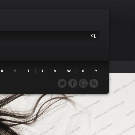
R
S
T
U
V
W
X
Y