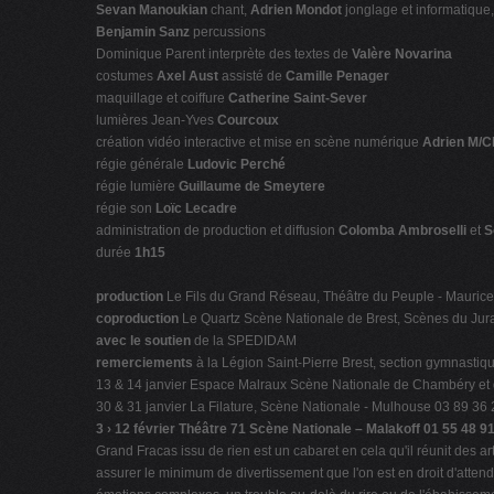
Sevan Manoukian
chant,
Adrien Mondot
jonglage et informatique
Benjamin Sanz
percussions
Dominique Parent interprète des textes de
Valère Novarina
costumes
Axel Aust
assisté de
Camille Penager
maquillage et coiffure
Catherine Saint-Sever
lumières Jean-Yves
Courcoux
création vidéo interactive et mise en scène numérique
Adrien M/Cl
régie générale
Ludovic Perché
régie lumière
Guillaume de Smeytere
régie son
Loïc Lecadre
administration de production et diffusion
Colomba Ambroselli
et
S
durée
1h15
production
Le Fils du Grand Réseau, Théâtre du Peuple - Maurice
coproduction
Le Quartz Scène Nationale de Brest, Scènes du Jura
avec le soutien
de la SPEDIDAM
remerciements
à la Légion Saint-Pierre Brest, section gymnastiq
13 & 14 janvier Espace Malraux Scène Nationale de Chambéry et 
30 & 31 janvier La Filature, Scène Nationale - Mulhouse 03 89 36
3 › 12 février Théâtre 71 Scène Nationale – Malakoff 01 55 48 9
Grand Fracas issu de rien est un cabaret en cela qu'il réunit des 
assurer le minimum de divertissement que l'on est en droit d'attendre