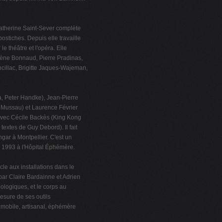
atherine Saint-Sever complète
ostiches. Depuis elle travaille
e théâtre et l'opéra. Elle
rène Bonnaud, Pierre Pradinas,
cillac, Brigitte Jaques-Wajeman,
a, Peter Handke), Jean-Pierre
 Mussau) et Laurence Février
avec Cécile Backès (King Kong
extes de Guy Debord). Il fait
ar à Montpellier. C'est un
n 1993 à l'Hôpital Éphémère.
le aux installations dans le
 par Claire Bardainne et Adrien
logiques, et le corps au
sure de ses outils
: mobile, artisanal, éphémère