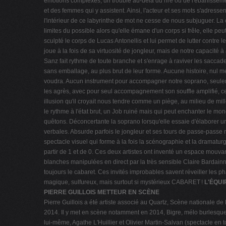
émotions complexes, un trouble au-delà du rire ou de l'ébahissemen
et des femmes qui y assistent. Ainsi, l'acteur et ses mots s'adresse
l'intérieur de ce labyrinthe de mot ne cesse de nous subjuguer. La c
limites du possible alors qu'elle émane d'un corps si frêle, elle 
sculpté le corps de Lucas Antonellis et lui permet de lutter contre l
joue à la fois de sa virtuosité de jongleur, mais de notre capacité
Sanz fait rythme de toute branche et s'enrage à raviver les sacca
sans emballage, au plus brut de leur forme. Aucune histoire, nul
voudra. Aucun instrument pour accompagner notre soprano, seulemen
les agrès, avec pour seul accompagnement son souffle amplifié, ce
illusion qu'il croyait nous tendre comme un piège, au milieu de mil
le rythme à l'état brut, un Job ruiné mais qui peut enchanter le mo
quêtons. Déconcertante la soprano lorsqu'elle essaie d'élaborer un
verbales. Absurde parfois le jongleur et ses tours de passe-passe 
spectacle visuel qui forme à la fois la scénographie et la dramaturg
partir de 1 et de 0. Ces deux artistes ont inventé un espace mouv
blanches manipulées en direct par la très sensible Claire Bardainne.
toujours le cabaret. Ces invités improbables savent réveiller les
magique, sulfureux, mais surtout si mystérieux CABARET !
L'ÉQUI
PIERRE GUILLOIS METTEUR EN SCÈNE
Pierre Guillois a été artiste associé au Quartz, Scène nationale de
2014. Il y met en scène notamment en 2014, Bigre, mélo burlesque c
lui-même, Agathe L'Huillier et Olivier Martin-Salvan (spectacle en 