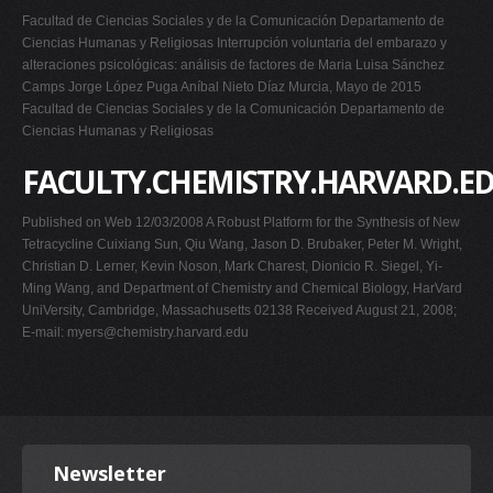
Facultad de Ciencias Sociales y de la Comunicación Departamento de
Ciencias Humanas y Religiosas Interrupción voluntaria del embarazo y
alteraciones psicológicas: análisis de factores de Maria Luisa Sánchez
Camps Jorge López Puga Aníbal Nieto Díaz Murcia, Mayo de 2015
Facultad de Ciencias Sociales y de la Comunicación Departamento de
Ciencias Humanas y Religiosas
FACULTY.CHEMISTRY.HARVARD.E
Published on Web 12/03/2008 A Robust Platform for the Synthesis of New
Tetracycline Cuixiang Sun, Qiu Wang, Jason D. Brubaker, Peter M. Wright,
Christian D. Lerner, Kevin Noson, Mark Charest, Dionicio R. Siegel, Yi-
Ming Wang, and Department of Chemistry and Chemical Biology, HarVard
UniVersity, Cambridge, Massachusetts 02138 Received August 21, 2008;
E-mail:
myers@chemistry.harvard.edu
Newsletter