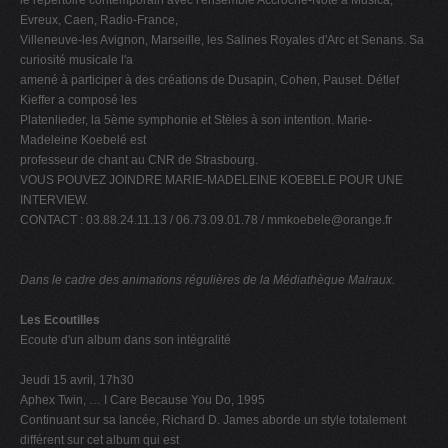
le répertoire contemporain avec l'ensemble Accroche-Note à Musica,
Evreux, Caen, Radio-France,
Villeneuve-les Avignon, Marseille, les Salines Royales d'Arc et Senans. Sa
curiosité musicale l'a
amené à participer à des créations de Dusapin, Cohen, Pauset. Détlef
Kieffer a composé les
Platenlieder, la 5ème symphonie et Stèles à son intention. Marie-
Madeleine Koebelé est
professeur de chant au CNR de Strasbourg.
VOUS POUVEZ JOINDRE MARIE-MADELEINE KOEBELE POUR UNE
INTERVIEW.
CONTACT : 03.88.24.11.13 / 06.73.09.01.78 /
mmkoebele@orange.fr
Dans le cadre des animations régulières de la Médiathèque Malraux.
Les Ecoutilles
Ecoute d'un album dans son intégralité
Jeudi 15 avril, 17h30
Aphex Twin, … I Care Because You Do, 1995
Continuant sur sa lancée, Richard D. James aborde un style totalement
différent sur cet album qui est