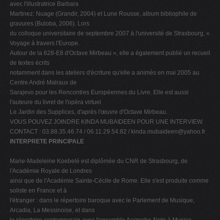
avec l'illustratrice Barbara
Martinez: Nuage (Grandir, 2004) et Lune Rousse, album bibliophile de
gravures (Buloba, 2006). Lors
du colloque universitaire de septembre 2007 à l'université de Strasbourg, «
Voyage à travers l'Europe.
Autour de la 628-E8 d'Octave Mirbeau », elle a également publié un recueil
de textes écrits
notamment dans les ateliers d'écriture qu'elle a animés en mai 2005 au
Centre André Malraux de
Sarajevo pour les Rencontres Européennes du Livre. Elle est aussi
l'auteure du livret de l'opéra virtuel
Le Jardin des Supplices, d'après l'œuvre d'Octave Mirbeau.
VOUS POUVEZ JOINDRE KINDA MUBAIDEEN POUR UNE INTERVIEW.
CONTACT : 03.88.35.46.74 / 06.11.29.54.82 /
kinda.mubaideen@yahoo.fr
INTERPRETE PRINCIPALE
Marie-Madeleine Koebelé est diplômée du CNR de Strasbourg, de
l'Académie Royale de Londres
ainsi que de l'Académie Sainte-Cécile de Rome. Elle s'est produite comme
soliste en France et à
l'étranger : dans le répertoire baroque avec le Parlement de Musique,
Arcadia, La Messinoise, et dans