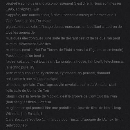
peut-être son plus grand accomplissement (c'est dire !). Nous sommes en
1995, et l'Aphex Twin
s'apprête, une nouvelle fois, à révolutionner la musique électronique. I
Care Because You Do est un
gigantesque puzzle, à l'image de ses morceaux, un bouillant chaudron de
tous les genres de
musiques électroniques, une sorte de délirant best of de ce que l'on peut
faire musicalement avec des
machines (seul le Not For Threes de Plaid a réussi à l'égaler sur ce terrain).
Passionnant d'un bout à
l'autre, cet album est tétanisant. La jungle, la house, l'ambient, l'electronica,
la techno pure. s'y
percutent, y copulent, s'y croisent, s'y fondent, s'y perdent, donnant
naissance à une musique unique
et toujours géniale. C'est l'agressivité révolutionnaire de Ventolin, c'est
l'efficacité de Come On You
Slags !, c'est la rêverie de Mookid, c'est le groove de Cow Cud Isa Twin
(bon sang les titres !), c'est la
magie de ce qui pourrait être une parfaite musique de films de Next Heap
With, etc. (…) En clair, I
Care Because You Do (…) marque pour l'instant l'apogée de l'Aphex Twin.
(edwood.net)