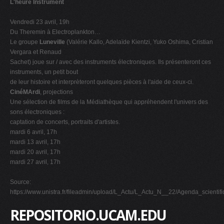
L'heure Instrument
Vendredi 23 avril, 19h
Du Theremin à Electroplankton…
Le groupe
Luneville
(Valérie Kallo, Adelaïde Kientzi, Yuko Oshima, Cristian
Vergara et Renaud
Sachet) joue sur / avec des instruments électroniques. Ils présenteront ces
instruments, un petit bout
de leur histoire et interprèteront quelques pièces à l'aide de ceux-ci.
CinéMArdi
, projections
Une sélection de films de la Médiathèque qui appréhendent l'univers des
sons électroniques :
captation de concerts, portraits d'artistes.
mardi 6 avril, 17h
mardi 13 avril, 17h
mardi 20 avril, 17h
mardi 27 avril, 17h
Source:
https://www.unistra.fr/fileadmin/upload/L_Actu/L_Actu_N__22/Agenda_scienti
REPOSITORIO.UCAM.EDU