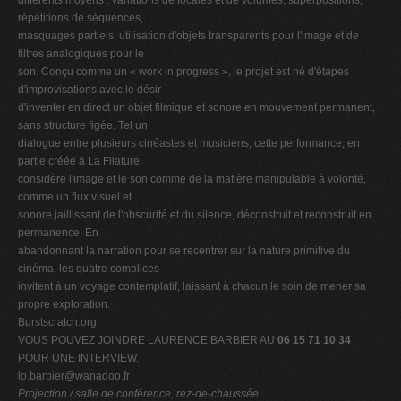
différents moyens : variations de focales et de volumes, superpositions,
répétitions de séquences,
masquages partiels, utilisation d'objets transparents pour l'image et de
filtres analogiques pour le
son. Conçu comme un « work in progress », le projet est né d'étapes
d'improvisations avec le désir
d'inventer en direct un objet filmique et sonore en mouvement permanent,
sans structure figée. Tel un
dialogue entre plusieurs cinéastes et musiciens, cette performance, en
partie créée à La Filature,
considère l'image et le son comme de la matière manipulable à volonté,
comme un flux visuel et
sonore jaillissant de l'obscurité et du silence, déconstruit et reconstruit en
permanence. En
abandonnant la narration pour se recentrer sur la nature primitive du
cinéma, les quatre complices
invitent à un voyage contemplatif, laissant à chacun le soin de mener sa
propre exploration.
Burstscratch.org
VOUS POUVEZ JOINDRE LAURENCE BARBIER AU
06 15 71 10 34
POUR UNE INTERVIEW.
lo.barbier@wanadoo.fr
Projection / salle de conférence, rez-de-chaussée