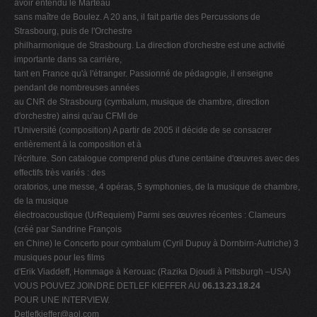
avoir entendu le Marteau
sans maître de Boulez. A 20 ans, il fait partie des Percussions de
Strasbourg, puis de l'Orchestre
philharmonique de Strasbourg. La direction d'orchestre est une activité
importante dans sa carrière,
tant en France qu'à l'étranger. Passionné de pédagogie, il enseigne
pendant de nombreuses années
au CNR de Strasbourg (cymbalum, musique de chambre, direction
d'orchestre) ainsi qu'au CFMI de
l'Université (composition) A partir de 2005 il décide de se consacrer
entièrement à la composition et à
l'écriture. Son catalogue comprend plus d'une centaine d'œuvres avec des
effectifs très variés : des
oratorios, une messe, 4 opéras, 5 symphonies, de la musique de chambre,
de la musique
électroacoustique (UrRequiem) Parmi ses œuvres récentes : Clameurs
(créé par Sandrine François
en Chine) le Concerto pour cymbalum (Cyril Dupuy à Dornbirn-Autriche) 3
musiques pour les films
d'Erik Viaddeff, Hommage à Kerouac (Razika Djoudi à Pittsburgh –USA)
VOUS POUVEZ JOINDRE DETLEF KIEFFER AU
06.13.23.18.24
POUR UNE INTERVIEW.
Detlefkieffer@aol.com