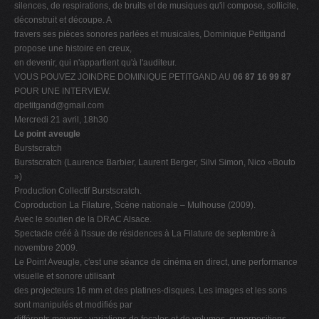
silences, de respirations, de bruits et de musiques qu'il compose, sollicite,
déconstruit et découpe. A
travers ses pièces sonores parlées et musicales, Dominique Petitgand
propose une histoire en creux,
en devenir, qui n'appartient qu'à l'auditeur.
VOUS POUVEZ JOINDRE DOMINIQUE PETITGAND AU
06 87 16 99 87
POUR UNE INTERVIEW.
dpetitgand@gmail.com
Mercredi 21 avril, 18h30
Le point aveugle
Burstscratch
Burstscratch (Laurence Barbier, Laurent Berger, Silvi Simon, Nico «Bouto
»)
Production Collectif Burstscratch.
Coproduction La Filature, Scène nationale – Mulhouse (2009).
Avec le soutien de la DRAC Alsace.
Spectacle créé à l'issue de résidences à La Filature de septembre à
novembre 2009.
Le Point Aveugle, c'est une séance de cinéma en direct, une performance
visuelle et sonore utilisant
des projecteurs 16 mm et des platines-disques. Les images et les sons
sont manipulés et modifiés par