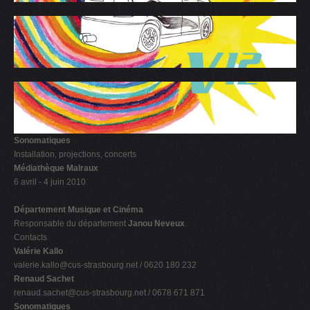
V
W
X
Y
Z
0-9
Sonomatiques
Installation, projections, concerts
Médiathèque Malraux
6 avril - 4 juin 2010
Département Musique et Cinéma
Responsable du département
Janou Neveux
Contacts
Valérie Kallo
valerie.kallo@cus-strasbourg.net
/ 0620 180 232
Renaud Sachet
renaud.sachet@cus-strasbourg.net
/ 0678 671 871
Sonomatiques