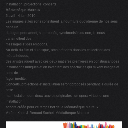
Installation, projections, concerts
Médiathèque Malraux
6 avril - 4 juin 2010
Les images et les sons constituent la nourriture quotidienne de nos sens :
dans un
dialogue permanent, superposés, synchronisés ou non, ils nous
transmettent des
messages et des émotions.
Au-delà du film et du disque, omniprésents dans les collections des
médiathèques,
des artistes jouent avec ces deux matières premières en construisant des
installations ludiques et en inventant des spectacles qui mixent images et
sons de
façon inédite.
Concerts, projections et installation seront proposés pendant la durée de
cette
manifestation dont deux œuvres originales : un opéra virtuel et une
installation
sonore créée pour ce temps fort de la Médiathèque Malraux.
Valérie Kallo & Renaud Sachet, Médiathèque Malraux