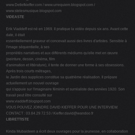
www.Detlefkieffer.com / www.urrequiem.blogspot.com /
www.stelesmusique.blogspot.com
VIDEASTE
Erik Viaddeff est né en 1969. Il pratique la vidéo depuis six ans. Avant cette
date, il était
essentiellement graveur et concevait aussi des livres d'artistes. Sensible à
l'image séquentielle, à ses
propriétés narratives et aux différents médiums qu'elle met en œuvre
(peinture, dessin, cinéma, film
d'animation et littérature), il tente de donner une forme à ses obsessions.
Après trois courts métrages,
le Jardin des supplices constitue sa quatrième réalisation. Il prépare
actuellement un nouvel ouvrage
qui s'appuie sur l'imaginaire féminin et surréaliste des années 1920. Son
travail peut être consulté sur
www.viaddeff.blogspot.com
VOUS POUVEZ JOINDRE DAVID KIEFFER POUR UNE INTERVIEW.
CONTACT : 03.84.29.72.53 /
Kieffer.david@wandoo.fr
LIBRETTISTE
Kinda Mubaideen a écrit deux ouvrages pour la jeunesse, en collaboration