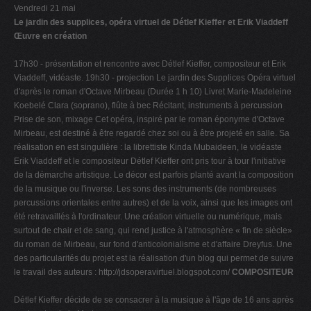
Vendredi 21 mai
Le jardin des supplices, opéra virtuel de Détlef Kieffer et Erik Viaddeff
Œuvre en création
17h30 - présentation et rencontre avec Détlef Kieffer, compositeur et Erik
Viaddeff, vidéaste. 19h30 - projection Le jardin des Supplices Opéra virtuel
d'après le roman d'Octave Mirbeau (Durée 1 h 10) Livret Marie-Madeleine
Koebelé Clara (soprano), flûte à bec Récitant, instruments à percussion
Prise de son, mixage Cet opéra, inspiré par le roman éponyme d'Octave
Mirbeau, est destiné à être regardé chez soi ou à être projeté en salle. Sa
réalisation en est singulière : la librettiste Kinda Mubaideen, le vidéaste
Erik Viaddeff et le compositeur Détlef Kieffer ont pris tour à tour l'initiative
de la démarche artistique. Le décor est parfois planté avant la composition
de la musique ou l'inverse. Les sons des instruments (de nombreuses
percussions orientales entre autres) et de la voix, ainsi que les images ont
été retravaillés à l'ordinateur. Une création virtuelle ou numérique, mais
surtout de chair et de sang, qui rend justice à l'atmosphère « fin de siècle»
du roman de Mirbeau, sur fond d'anticolonialisme et d'affaire Dreyfus. Une
des particularités du projet est la réalisation d'un blog qui permet de suivre
le travail des auteurs : http://jdsoperavirtuel.blogspot.com/
COMPOSITEUR
Détlef Kieffer décide de se consacrer à la musique à l'âge de 16 ans après