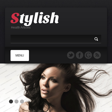
Health Articles
MENU
A
B
C
D
E
F