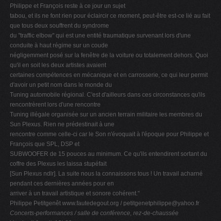
Philippe et François reste à ce jour un sujet
tabou, et ils ne font rien pour éclaircir ce moment, peut-être est-ce lié au fait
que tous deux souffrent du syndrome
du ''traffic elbow'' qui est une entité traumatique survenant lors d'une
conduite à haut régime sur un coude
négligemment posé sur la fenêtre de la voiture ou totalement dehors. Quoi
qu'il en soit les deux artistes avaient
certaines compétences en mécanique et en carrosserie, ce qui leur permit
d'avoir un petit nom dans le monde du
Tuning automobile régional. C'est d'ailleurs dans ces circonstances qu'ils
rencontrèrent lors d'une rencontre
Tuning illégale organisée sur un ancien terrain militaire les membres du
Sun Plexus. Rien ne prédestinait à une
rencontre comme celle-ci car le Son n'évoquait à l'époque pour Philippe et
François que SPL, DSP et
SUBWOOFER de 15 pouces au minimum. Ce qu'ils entendirent sortant du
coffre des Plexus les laissa stupéfait
[Sun Plexus ndlr]. La suite nous la connaissons tous ! Un travail acharné
pendant ces dernières années pour en
arriver à un travail artistique et sonore cohérent."
Philippe Petitgenêt www.fautedegout.org /
petitgenetphilippe@yahoo.fr
Concerts-performances / salle de conférence, rez-de-chaussée