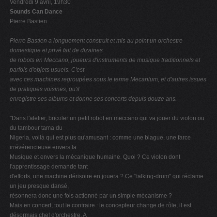
Vendredi 9 avril, 19h30
Sounds Can Dance
Pierre Bastien
Pierre Bastien a longuement construit et mis au point un orchestre
domestique et privé fait de dizaines
de robots en Meccano, joueurs d'instruments de musique traditionnels et
parfois d'objets usuels. C'est
avec ces machines regroupées sous le terme Mecanium, et d'autres issues
de pratiques voisines, qu'il
enregistre ses albums et donne ses concerts depuis douze ans.
"Dans l'atelier, bricoler un petit robot en meccano qui va jouer du violon ou
du tambour tama du
Nigeria, voilà qui est plus qu'amusant : comme une blague, une farce
irrévérencieuse envers la
Musique et envers la mécanique humaine. Quoi ? Ce violon dont
l'apprentissage demande tant
d'efforts, une machine dérisoire en jouera ? Ce "talking-drum" qui réclame
un jeu presque dansé,
résonnera donc une fois actionné par un simple mécanisme ?
Mais en concert, tout le contraire : le concepteur change de rôle, il est
désormais chef d'orchestre. A