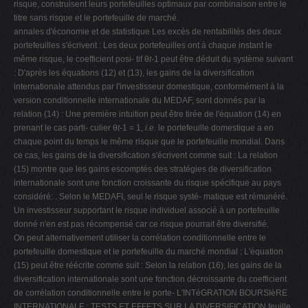
risque, construisent leurs portefeuilles optimaux par combinaison entre le
titre sans risque et le portefeuille de marché.
annales d'économie et de statistique Les excès de rentabilités des deux
portefeuilles s'écrivent : Les deux portefeuilles ont à chaque instant le
même risque, le coefficient posi- tif θ
t
-1 peut être déduit du système suivant
: D'après les équations (12) et (13), les gains de la diversification
internationale attendus par l'investisseur domestique, conformément à la
version conditionnelle internationale du MEDAF, sont donnés par la
relation (14) : Une première intuition peut être tirée de l'équation (14) en
prenant le cas parti- culier θ
t
-1 = 1,
i.e.
le portefeuille domestique a en
chaque point du temps le même risque que le portefeuille mondial. Dans
ce cas, les gains de la diversification s'écrivent comme suit : La relation
(15) montre que les gains escomptés des stratégies de diversification
internationale sont une fonction croissante du risque spécifique au pays
considéré: . Selon le MEDAFI, seul le risque systé- matique est rémunéré.
Un investisseur supportant le risque individuel associé à un portefeuille
donné n'en est pas récompensé car ce risque pourrait être diversifié.
On peut alternativement utiliser la corrélation conditionnelle entre le
portefeuille domestique et le portefeuille du marché mondial : L'équation
(15) peut être réécrite comme suit : Selon la relation (16), les gains de la
diversification internationale sont une fonction décroissante du coefficient
de corrélation conditionnelle entre le porte- L'INTéGRATION BOURSIèRE
INTERNATIONALE : TESTS ET EFFETS SUR LA DIVERSIFICATION feuille