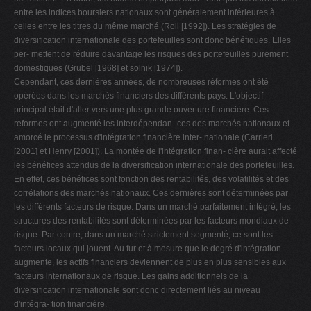
entre les indices boursiers nationaux sont généralement inférieures à
celles entre les titres du même marché (Roll [1992]). Les stratégies de
diversification internationale des portefeuilles sont donc bénéfiques. Elles
per- mettent de réduire davantage les risques des portefeuilles purement
domestiques (Grubel [1968] et solnik [1974]).
Cependant, ces dernières années, de nombreuses réformes ont été
opérées dans les marchés financiers des différents pays. L'objectif
principal était d'aller vers une plus grande ouverture financière. Ces
reformes ont augmenté les interdépendan- ces des marchés nationaux et
amorcé le processus d'intégration financière inter- nationale (Carrieri
[2001] et Henry [2001]). La montée de l'intégration finan- cière aurait affecté
les bénéfices attendus de la diversification internationale des portefeuilles.
En effet, ces bénéfices sont fonction des rentabilités, des volatilités et des
corrélations des marchés nationaux. Ces dernières sont déterminées par
les différents facteurs de risque. Dans un marché parfaitement intégré, les
structures des rentabilités sont déterminées par les facteurs mondiaux de
risque. Par contre, dans un marché strictement segmenté, ce sont les
facteurs locaux qui jouent. Au fur et à mesure que le degré d'intégration
augmente, les actifs financiers deviennent de plus en plus sensibles aux
facteurs internationaux de risque. Les gains additionnels de la
diversification internationale sont donc directement liés au niveau
d'intégra- tion financière.