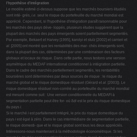
l'hypothèse d'intégration
Le modèle estimé ci-dessus suppose que les marchés boursiers étudiés
sont inté- grés,
i.e.
seul le risque du portefeuille du marché mondial est
apprécié. Cependant, si l'hypothèse d'intégration paraît raisonnable pour
les marchés des pays déve- loppés, plusieurs études suggèrent que la
plupart des marchés des pays émergents soient partiellement segmentés.
Par exemple, Bekaert et Harvey [1995], karolyi et stulz [2002] et carrieri et
al.
[2005] ont montré que les rentabilités des mar- chés émergents sont,
dans la plupart des cas, déterminées par une combinaison des facteurs
globaux et locaux de risque. Dans cette partie, nous testons une version
asymétrique du MEDAF international conditionnel à intégration partielle.
Dans le cadre des marchés partiellement segmentés, les rentabilités
boursières sont déterminées par deux sources de risque : le risque du
marché global et le risque domestique résiduel (Gérard et
al.
[2003]). Le
risque domestique résiduel non-corrélé au portefeuille du marché mondial
est mesuré comme suit : Une version conditionnelle du MEDAFI à
segmentation partielle peut être for- où δ
di
est le prix du risque domestique
du pays
i
.
Si le marché
i
est parfaitement intégré, le prix du risque domestique du
pays
i
est égal à zéro. Dans le cas intermédiaire de segmentation partielle,
le risque domesti- que et le risque global sont tous les deux appréciés.
Intéressons-nous maintenant à la méthodologie économétrique. Si les