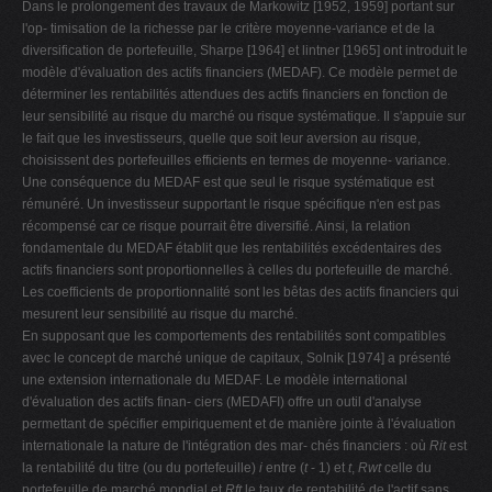
Dans le prolongement des travaux de Markowitz [1952, 1959] portant sur
l'op- timisation de la richesse par le critère moyenne-variance et de la
diversification de portefeuille, Sharpe [1964] et lintner [1965] ont introduit le
modèle d'évaluation des actifs financiers (MEDAF). Ce modèle permet de
déterminer les rentabilités attendues des actifs financiers en fonction de
leur sensibilité au risque du marché ou risque systématique. Il s'appuie sur
le fait que les investisseurs, quelle que soit leur aversion au risque,
choisissent des portefeuilles efficients en termes de moyenne- variance.
Une conséquence du MEDAF est que seul le risque systématique est
rémunéré. Un investisseur supportant le risque spécifique n'en est pas
récompensé car ce risque pourrait être diversifié. Ainsi, la relation
fondamentale du MEDAF établit que les rentabilités excédentaires des
actifs financiers sont proportionnelles à celles du portefeuille de marché.
Les coefficients de proportionnalité sont les bêtas des actifs financiers qui
mesurent leur sensibilité au risque du marché.
En supposant que les comportements des rentabilités sont compatibles
avec le concept de marché unique de capitaux, Solnik [1974] a présenté
une extension internationale du MEDAF. Le modèle international
d'évaluation des actifs finan- ciers (MEDAFI) offre un outil d'analyse
permettant de spécifier empiriquement et de manière jointe à l'évaluation
internationale la nature de l'intégration des mar- chés financiers : où
Rit
est
la rentabilité du titre (ou du portefeuille)
i
entre (
t
- 1) et
t
,
Rwt
celle du
portefeuille de marché mondial et
Rft
le taux de rentabilité de l'actif sans