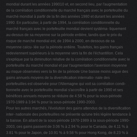
mondial durant les années 199010 et, en second lieu, par l'augmentation
de la corrélation conditionnelle du marché français avec le portefeuille du
marché mondial à partir de la fin des années 1980 et durant les années
1990. En particulier, à partir de 1994, la corrélation conditionnelle du
marché français avec le portefeuille mondial devient systéma- tiquement
au-dessus de sa moyenne sur la période entière, tandis que le prix du
risque de marché mondial est, de 1994 à 2000, en dessous de sa
moyenne calcu- lée sur la période entière. Toutefois, les gains français
redeviennent supérieurs à la moyenne vers la fin de l'échantillon. Cela
s'explique par la diminution relative de la corrélation conditionnelle avec le
portefeuille du marché mondial et par l'augmentation l'aversion moyenne
au risque observées vers la fin de la période Une baisse moins aigue des
gains annuels moyens de la diversification internatio- nale des
portefeuilles est observée pour l'Allemagne qui voit sa corrélation condi-
tionnelle avec le portefeuille mondial s'accroître à partir de 1990 et ses
bénéfices annuels moyens se réduire de 4.58 % pour la sous-période
1970-1989 à 3.94 % pour la sous-période 1990-2003.
Pour les autres marchés, l'évolution des gains attendus de la diversification
inter- nationale des portefeuilles ne présente qu'une très légère tendance à
la baisse. En allant de la sous-période 1970-1989 à la sous-période 1990-
2003, ces gains passent de 3.06 % à 2.94 % pour le Canada, de 4.11 % à
3.81 % pour le Japon, de 10.91 % à 9.58 % pour Hong Kong, de 8.23 % à