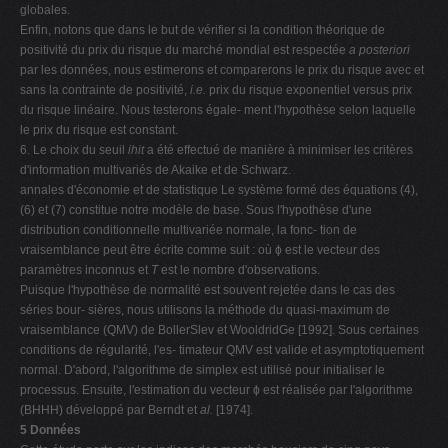
globales.
Enfin, notons que dans le but de vérifier si la condition théorique de
positivité du prix du risque du marché mondial est respectée
a posteriori
par les données, nous estimerons et comparerons le prix du risque avec et
sans la contrainte de positivité,
i.e.
prix du risque exponentiel versus prix
du risque linéaire. Nous testerons égale- ment l'hypothèse selon laquelle
le prix du risque est constant.
6. Le choix du seuil
ihit
a été effectué de manière à minimiser les critères
d'information multivariés de Akaike et de Schwarz.
annales d'économie et de statistique Le système formé des équations (4),
(6) et (7) constitue notre modèle de base. Sous l'hypothèse d'une
distribution conditionnelle multivariée normale, la fonc- tion de
vraisemblance peut être écrite comme suit : où ϕ est le vecteur des
paramètres inconnus et
T
est le nombre d'observations.
Puisque l'hypothèse de normalité est souvent rejetée dans le cas des
séries bour- sières, nous utilisons la méthode du quasi-maximum de
vraisemblance (QMV) de BollerSlev et WooldridGe [1992]. Sous certaines
conditions de régularité, l'es- timateur QMV est valide et asymptotiquement
normal. D'abord, l'algorithme de simplex est utilisé pour initialiser le
processus. Ensuite, l'estimation du vecteur ϕ est réalisée par l'algorithme
(BHHH) développé par Berndt et
al.
[1974].
5 Données