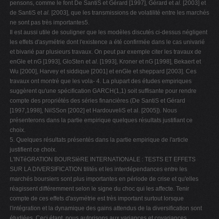
pensons, comme le font De SantiS et Gérard [1997], Gérard et
al.
[2003] et
de SantiS et
al.
[2003], que les transmissions de volatilité entre les marchés
ne sont pas très importantes5.
Il est aussi utile de souligner que les modèles discutés ci-dessus négligent
les effets d'asymétrie dont l'existence a été confirmée dans le cas univarié
et bivarié par plusieurs travaux. On peut par exemple citer les travaux de
enGle et nG [1993], GloSten et
al.
[1993], Kroner et nG [1998], Bekaert et
Wu [2000], Harvey et siddique [2001] et enGle et sheppard [2003]. Ces
travaux ont montré que les vola- 4. La plupart des études empiriques
suggèrent qu'une spécification GARCH(1,1) soit suffisante pour rendre
compte des propriétés des séries financières (De SantiS et Gérard
[1997,1998], NilSSon [2002] et HardouveliS et al. [2005]). Nous
présenterons dans la partie empirique quelques résultats justifiant ce
choix.
5. Quelques résultats présentés dans la partie empirique de l'article
justifient ce choix.
L'INTéGRATION BOURSIèRE INTERNATIONALE : TESTS ET EFFETS
SUR LA DIVERSIFICATION tilités et les interdépendances entre les
marchés boursiers sont plus importantes en période de crise et qu'elles
réagissent différemment selon le signe du choc qui les affecte. Tenir
compte de ces effets d'asymétrie est très important surtout lorsque
l'intégration et la dynamique des gains attendus de la diversification sont
étudiées. Ceci étant, nous autorisons aux variances et covariances