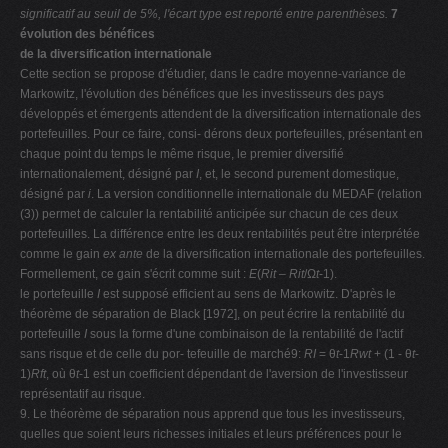
significatif au seuil de 5%, l'écart type est reporté entre parenthèses.
7
évolution des bénéfices
de la diversification internationale
Cette section se propose d'étudier, dans le cadre moyenne-variance de
Markowitz, l'évolution des bénéfices que les investisseurs des pays
développés et émergents attendent de la diversification internationale des
portefeuilles. Pour ce faire, consi- dérons deux portefeuilles, présentant en
chaque point du temps le même risque, le premier diversifié
internationalement, désigné par
I
, et, le second purement domestique,
désigné par
i
. La version conditionnelle internationale du MEDAF (relation
(3)) permet de calculer la rentabilité anticipée sur chacun de ces deux
portefeuilles. La différence entre les deux rentabilités peut être interprétée
comme le gain
ex ante
de la diversification internationale des portefeuilles.
Formellement, ce gain s'écrit comme suit :
E
(
Rit
–
Rit
/Ω
t
-1).
le portefeuille
I
est supposé efficient au sens de Markowitz. D'après le
théorème de séparation de Black [1972], on peut écrire la rentabilité du
portefeuille
I
sous la forme d'une combinaison de la rentabilité de l'actif
sans risque et de celle du por- tefeuille de marché9:
RI
= θ
t
-1
Rwt
+ (1 - θ
t
-
1)
Rft
, où θ
t
-1 est un coefficient dépendant de l'aversion de l'investisseur
représentatif au risque.
9. Le théorème de séparation nous apprend que tous les investisseurs,
quelles que soient leurs richesses initiales et leurs préférences pour le