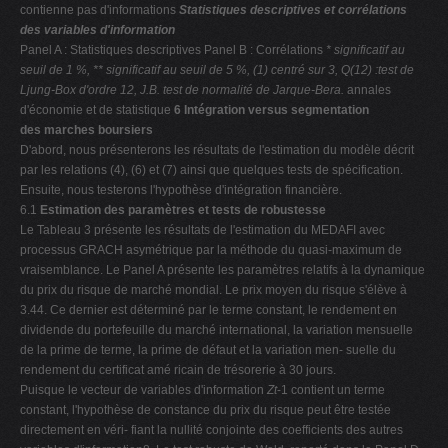
contienne pas d'informations
Statistiques descriptives et corrélations
des variables d'information
Panel A : Statistiques descriptives Panel B : Corrélations
* significatif au
seuil de 1 %, ** significatif au seuil de 5 %, (1) centré sur 3, Q(12) :test de
Ljung-Box
d'ordre 12, J.B. test de normalité de Jarque-Bera.
annales
d'économie et de statistique
6 Intégration versus segmentation
des marches boursiers
D'abord, nous présenterons les résultats de l'estimation du modèle décrit
par les relations (4), (6) et (7) ainsi que quelques tests de spécification.
Ensuite, nous testerons l'hypothèse d'intégration financière.
6.1
Estimation des paramètres et tests de robustesse
Le Tableau 3 présente les résultats de l'estimation du MEDAFI avec
processus GRACH asymétrique par la méthode du quasi-maximum de
vraisemblance. Le Panel A présente les paramètres relatifs à la dynamique
du prix du risque de marché mondial. Le prix moyen du risque s'élève à
3.44. Ce dernier est déterminé par le terme constant, le rendement en
dividende du portefeuille du marché international, la variation mensuelle
de la prime de terme, la prime de défaut et la variation men- suelle du
rendement du certificat amé ricain de trésorerie à 30 jours.
Puisque le vecteur de variables d'information
Zt
-1 contient un terme
constant, l'hypothèse de constance du prix du risque peut être testée
directement en véri- fiant la nullité conjointe des coefficients des autres