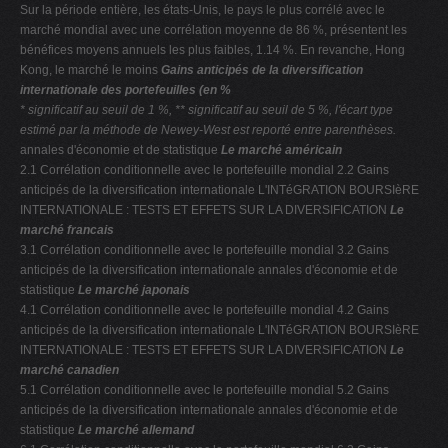
Sur la période entière, les états-Unis, le pays le plus corrélé avec le
marché mondial avec une corrélation moyenne de 86 %, présentent les
bénéfices moyens annuels les plus faibles, 1.14 %. En revanche, Hong
Kong, le marché le moins
Gains anticipés de la diversification
internationale des portefeuilles (en %
* significatif au seuil de 1 %, ** significatif au seuil de 5 %, l'écart type
estimé par la méthode de
Newey-West est reporté entre parenthèses.
annales d'économie et de statistique
Le marché américain
2.1 Corrélation conditionnelle avec le portefeuille mondial 2.2 Gains
anticipés de la diversification internationale L'INTéGRATION BOURSIèRE
INTERNATIONALE : TESTS ET EFFETS SUR LA DIVERSIFICATION
Le
marché francais
3.1 Corrélation conditionnelle avec le portefeuille mondial 3.2 Gains
anticipés de la diversification internationale annales d'économie et de
statistique
Le marché japonais
4.1 Corrélation conditionnelle avec le portefeuille mondial 4.2 Gains
anticipés de la diversification internationale L'INTéGRATION BOURSIèRE
INTERNATIONALE : TESTS ET EFFETS SUR LA DIVERSIFICATION
Le
marché canadien
5.1 Corrélation conditionnelle avec le portefeuille mondial 5.2 Gains
anticipés de la diversification internationale annales d'économie et de
statistique
Le marché allemand