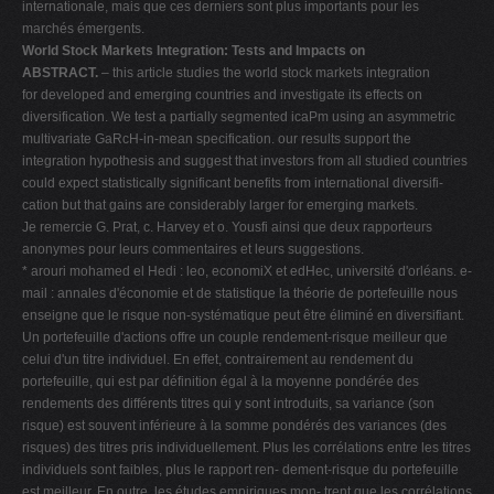
internationale, mais que ces derniers sont plus importants pour les
V
marchés émergents.
World Stock Markets Integration: Tests and Impacts on
W
ABSTRACT.
– this article studies the world stock markets integration
X
for developed and emerging countries and investigate its effects on
diversification. We test a partially segmented icaPm using an asymmetric
Y
multivariate GaRcH-in-mean specification. our results support the
Z
integration hypothesis and suggest that investors from all studied countries
could expect statistically significant benefits from international diversifi-
0-9
cation but that gains are considerably larger for emerging markets.
Je remercie G. Prat, c. Harvey et o. Yousfi ainsi que deux rapporteurs
anonymes pour leurs commentaires et leurs suggestions.
* arouri mohamed el Hedi : leo, economiX et edHec, université d'orléans. e-
mail : annales d'économie et de statistique la théorie de portefeuille nous
enseigne que le risque non-systématique peut être éliminé en diversifiant.
Un portefeuille d'actions offre un couple rendement-risque meilleur que
celui d'un titre individuel. En effet, contrairement au rendement du
portefeuille, qui est par définition égal à la moyenne pondérée des
rendements des différents titres qui y sont introduits, sa variance (son
risque) est souvent inférieure à la somme pondérés des variances (des
risques) des titres pris individuellement. Plus les corrélations entre les titres
individuels sont faibles, plus le rapport ren- dement-risque du portefeuille
est meilleur. En outre, les études empiriques mon- trent que les corrélations