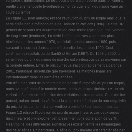
variables d'information8. Le test robuste de Wald, reporté dans le Panel D,
rejette clairement cette hypothèse et montre que le prix du risque varie au
cours du temps.
La Figure 1.1 (voir annexe) retrace l'évolution du prix du risque ainsi que la
série filtrée par la méthodologie de Hodrick et PreScott [1996]. Le filtre HP
permet de séparer les mouvements de court terme (cycles) du mouvement
de long terme (tendance). La série filtrée atteint ses valeurs les plus
élevées dans les années 1970, se réduit dans les années 1980, puis
s'accroît à nouveau dans la première partie des années 1990. Ceci
confirme les résultats de de SantiS et Gérard [1997]. De 1993 à 2000, la
série filtrée du prix du risque de marché est en-dessous de sa moyenne sur
la période entière. Enfin, le prix du risque s'accroît rapidement à partir de
2001, traduisant l'incertitude que traversent les marchés financiers
internationaux dans les dernières années.
Afin d'étudier l'effet de la contrainte de positivité imposée au prix du risque,
nous avons ré-estimé le modèle avec un prix du risque linéaire,
i.e.
un prix
variant linéairement en fonction des variables instrumentales. Cet exercice
permet, notam- ment, de vérifier si la contrainte théorique de non-négativité
du prix du risque mon- dial est vérifiée
a posteriori
par les données. La
Figure 1.2 retrace l'évolution du prix du risque linéaire. Les deux séries
(prix linéaire et prix exponentiel) présen- tent une corrélation de 82 %.
Néanmoins, des différences significatives existent entre les dynamiques
des deux séries. En particulier, la série du prix linéaire est caractérisée par