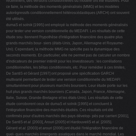
récemment, des versions conditionnelles du modèle ont été étudiées. Pour
ce faire, la méthode des moments généralisés (MMG) et les modèles
autorégressifs conditionnellement hétéroscédastiques (ARCH) ont souvent
été utilisés.
dumaS et solnik [1995] ont employé la méthode des moments généralisés
pour tester une version conditionnelle du MEDAFI. Les résultats de cette
étude sou- tiennent l'hypothèse d'intégration financière des quatre plus
grands marchés bour- siers (états-Unis, Japon, Allemagne et Royaume-
Uni). Cependant, la méthode MMG ne spécifie pas la dynamique des
seconds moments. En particulier, elle ne permet pas de calculer un nombre
d'indicateurs de premier intérêt pour les investisseurs : les corrélations
conditionnelles, les bêtas conditionnels, etc. Pour remédier à ces limites,
De SantiS et Gérard [1997] ont proposé une spécification GARCH
multivarié permettant de tester une version conditionnelle du MEDAFI
simultanément pour plusieurs marchés boursiers. Leur étude porte sur les
huit plus grands marchés boursiers (Canada, Japon, France, Allemagne,
Italie, Suisse, Grande-Bretagne et les états-Unis). Les résultats de cette
étude corroborent ceux de dumaS et solnik [1995] et concluent à
l'intégration financière des marchés étudiés. Ces résultats ont été
confirmés pour d'autres marchés des pays dévelop- pés par carrieri [2001],
De SantiS et
al.
[2003], Arouri [2005] et HardouveliS et
al.
[2005].
Gérard et
al.
[2003] et arouri [2006] ont étudié l'intégration financière de
quel- ques marchés émergents asiatiques dans le marché mondial. Les