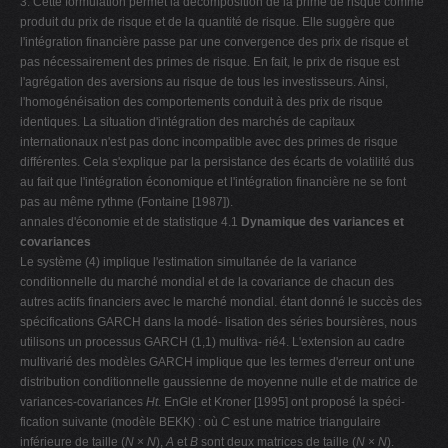
3. Cette formulation permet la décomposition de la prime de risque comme
produit du prix de risque et de la quantité de risque. Elle suggère que
l'intégration financière passe par une convergence des prix de risque et
pas nécessairement des primes de risque. En fait, le prix de risque est
l'agrégation des aversions au risque de tous les investisseurs. Ainsi,
l'homogénéisation des comportements conduit à des prix de risque
identiques. La situation d'intégration des marchés de capitaux
internationaux n'est pas donc incompatible avec des primes de risque
différentes. Cela s'explique par la persistance des écarts de volatilité dus
au fait que l'intégration économique et l'intégration financière ne se font
pas au même rythme (Fontaine [1987]).
annales d'économie et de statistique 4.1
Dynamique des variances et
covariances
Le système (4) implique l'estimation simultanée de la variance
conditionnelle du marché mondial et de la covariance de chacun des
autres actifs financiers avec le marché mondial. étant donné le succès des
spécifications GARCH dans la modé- lisation des séries boursières, nous
utilisons un processus GARCH (1,1) multiva- rié4. L'extension au cadre
multivarié des modèles GARCH implique que les termes d'erreur ont une
distribution conditionnelle gaussienne de moyenne nulle et de matrice de
variances-covariances
Ht
. EnGle et Kroner [1995] ont proposé la spéci-
fication suivante (modèle BEKK) : où
C
est une matrice triangulaire
inférieure de taille (
N
×
N
),
A
et
B
sont deux matrices de taille (
N
×
N
).