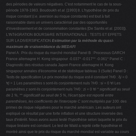
des périodes de valeurs négatives. C'est notamment le cas de la sous-
période 1978-1983. Boudoukh et
al.
[1993] 8. L'hypothèse de prix du
risque constant (
i.e.
aversion au risque constante) est tout à fait
raisonnable dans un univers caractérisé par des opportunités
d'investissement et de consommation constantes [De Santis et al. [2003]).
L'INTéGRATION BOURSIèRE INTERNATIONALE : TESTS ET EFFETS
SUR LA DIVERSIFICATION
Estimation par la méthode du quasi-
maximum de vraisemblance du MEDAFI
Panel A : Prix du risque du marché mondial Panel B : Processus GARCH
France allemagne H. Kong singapour -0.037* -0.017** -0.061* Panel C :
Diagnostic des résidus canada Japon France allemagne H. Kong
singapour annales d'économie et de statistique tableau 3 (Suite) Panel D :
Tests de specification Le prix mondial du risque est-il constant ?
H
0 : δ
j
= 0
∀
j
> 1 Les paramètres s sont-ils conjointement nuls ?
H
0 : s
i
= 0 ∀
i
Les
paramètres z sont-ils conjointement nuls ?
H
0 : zi = 0 ∀
i
* significatif au seuil
de 1 %, ** significatif au seuil de 5 %, l'écart type est reporté entre
parenthèses,
les coefficients de l'intercepte C sont multipliés par 100.
des
primes de risque négatives pour le marché américain. Les auteurs ont
expliqué ce résultat par une forte inflation et une structure inversée des
taux d'intérêt. Nous avons aussi testé l'hypothèse selon laquelle le prix du
risque linéaire est constant. Le test de Wald a rejeté cette hypothèse et
montré ainsi que le prix du risque du marché mondial est variable au cours