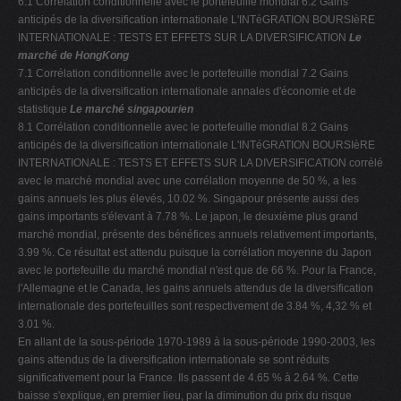
6.1 Corrélation conditionnelle avec le portefeuille mondial 6.2 Gains
anticipés de la diversification internationale L'INTéGRATION BOURSIèRE
INTERNATIONALE : TESTS ET EFFETS SUR LA DIVERSIFICATION
Le
marché de HongKong
7.1 Corrélation conditionnelle avec le portefeuille mondial 7.2 Gains
anticipés de la diversification internationale annales d'économie et de
statistique
Le marché singapourien
8.1 Corrélation conditionnelle avec le portefeuille mondial 8.2 Gains
anticipés de la diversification internationale L'INTéGRATION BOURSIèRE
INTERNATIONALE : TESTS ET EFFETS SUR LA DIVERSIFICATION corrélé
avec le marché mondial avec une corrélation moyenne de 50 %, a les
gains annuels les plus élevés, 10.02 %. Singapour présente aussi des
gains importants s'élevant à 7.78 %. Le japon, le deuxième plus grand
marché mondial, présente des bénéfices annuels relativement importants,
3.99 %. Ce résultat est attendu puisque la corrélation moyenne du Japon
avec le portefeuille du marché mondial n'est que de 66 %. Pour la France,
l'Allemagne et le Canada, les gains annuels attendus de la diversification
internationale des portefeuilles sont respectivement de 3.84 %, 4,32 % et
3.01 %.
En allant de la sous-période 1970-1989 à la sous-période 1990-2003, les
gains attendus de la diversification internationale se sont réduits
significativement pour la France. Ils passent de 4.65 % à 2.64 %. Cette
baisse s'explique, en premier lieu, par la diminution du prix du risque