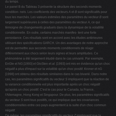
du temps.
Le panel B du Tableau 3 présente la structure des seconds moments
condition- nels. Les coefficients des vecteurs
A
et
B
sont significatifs pour
tous les marchés. Les valeurs estimées des paramètres du vecteur
B
sont
largement supérieures à celles des paramètres du vecteur
A
, ce qui
témoigne de changements graduels dans la dynamique de la volatilité
conditionnelle. En outre, certains marchés manifes- tent une forte
persistance. Ces résultats sont en accord avec les études antérieures
utilisant des spécifications GARCH. Un des avantages de notre approche
est de permettre aux seconds moments conditionnels de réagir
différemment aux chocs selon leurs signes et leurs amplitudes. Ce
phénomène a été largement étudié dans le cas univarié. Par exemple,
EnGle et NG [1993] et GloSten et
al.
[1993] ont mis en évidence qu'un choc
négatif a plus d'impact sur la volatilité qu'un choc positif. Kroner et nG
[1998] ont obtenu des résultats similaires dans le cas bivarié. Dans notre
cas, les paramètres significatifs du vecteur
S
impliquent que la réaction de
la variance conditionnelle est plus importante après un choc négatif
qu'après un choc positif. C'est le cas pour le Canada, la France,
l'Allemagne, Hong Kong et Singapour. De plus, les paramètres significatifs
du vecteur
S
sont tous positifs, ce qui implique que les covariances
conditionnelles entre ces pays augmentent à la suite d'un choc commun
négatif.
De même, les paramètres significatifs du vecteur
Z
impliquent que la