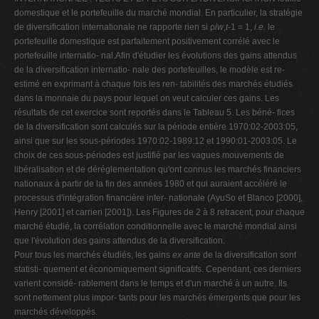
domestique et le portefeuille du marché mondial. En particulier, la stratégie
de diversification internationale ne rapporte rien si ρ
iw
,
t
-1 = 1,
i.e.
le
portefeuille domestique est parfaitement positivement corrélé avec le
portefeuille internatio- nal.Afin d'étudier les évolutions des gains attendus
de la diversification internatio- nale des portefeuilles, le modèle est re-
estimé en exprimant à chaque fois les ren- tabilités des marchés étudiés
dans la monnaie du pays pour lequel on veut calculer ces gains. Les
résultats de cet exercice sont reportés dans le Tableau 5. Les béné- fices
de la diversification sont calculés sur la période entière 1970:02-2003:05,
ainsi que sur les sous-périodes 1970:02-1989:12 et 1990:01-2003:05. Le
choix de ces sous-périodes est justifié par les vagues mouvements de
libéralisation et de déréglementation qu'ont connus les marchés financiers
nationaux à partir de la fin des années 1980 et qui auraient accéléré le
processus d'intégration financière inter- nationale (AyuSo et Blanco [2000],
Henry [2001] et carrieri [2001]). Les Figures de 2 à 8 retracent, pour chaque
marché étudié, la corrélation conditionnelle avec le marché mondial ainsi
que l'évolution des gains attendus de la diversification.
Pour tous les marchés étudiés, les gains
ex ante
de la diversification sont
statisti- quement et économiquement significatifs. Cependant, ces derniers
varient considé- rablement dans le temps et d'un marché à un autre. Ils
sont nettement plus impor- tants pour les marchés émergents que pour les
marchés développés.