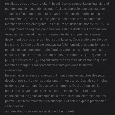
résultats de ces travaux rejettent l'hypothèse de segmentation financière et
montrent que le risque domestique n'est pas apprécié pour ces marchés.
Toutefois, l'étude de Bekaert et Harvey [1995], plus élaborée sur le plan
économétrique, a conclu à la segmenta- tion partielle de la plupart des
marchés des pays émergents. Les auteurs ont utilisé un modèle MEDAFI à
changements de régimes pour mesurer le degré d'intégra- tion financière.
Ainsi, les marchés étudiés sont segmentés dans un premier temps et
deviennent de plus en plus intégrés par la suite. Cette étude a révélé que
les mar- chés émergents ne sont pas parfaitement intégrés dans le marché
mondial et que leurs degrés d'intégration varient considérablement au
cours du temps. Les travaux de de SantiS et imrohoroGlu [1997], Adler et qi
[2003] et carrieri et
al.
[2005] ont corroboré ces résultats et montré que les
marchés émergents sont partiellement intégrés dans le marché
international.
En somme, si les études récentes ont montré que les marchés des pays
dévelop- pés sont devenus parfaitement intégrés, les résultats sont moins
évidents pour les marchés des pays émergents. Quoi qu'il en soit, la
question de savoir quels sont les effets de la montée de l'intégration
financière sur les gains attendus de la diver- sification internationale des
portefeuilles reste totalement en suspens. Cet article explore précisément
cette question.
annales d'économie et de statistique
3 Le modèle