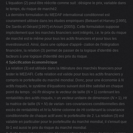
L'équation (2) peut être réécrite comme suit : désigne le prix, variable dans
le temps, du risque de marché2.
La dernière formulation du MEDAF international conditionnel est
couramment utilisée dans les études empiriques (Bekaert et Harvey [1995],
De Santis et Gérard [1997] et Arouri [2005]). Cette formulation suppose
implicitement que les marchés financiers sont intégrés,
i.e.
le prix du risque
de marché est le même pour tous les actifs financiers et pour tous les
investisseurs3. Ainsi, dans une optique d'appré- ciation de l'intégration
financière, la relation (3) permet de passer de la logique d'identité des
facteurs à une logique d'identité des prix du risque.
4 Spécification économétrique
La relation (3) est utilisée dans la littérature des marchés financiers pour
tester le MEDAFI. Cette relation est valide pour tous les actifs financiers y
compris le portefeuille du marché mondial. Donc, pour une économie à
N
actifs risqués, le système d'équations suivant doit être satisfait en chaque
point du temps : où
Rt
désigne le vecteur de taille (
N
× 1) contenant les
rentabilités des actifs risqués, τ un vecteur unitaire de dimension (
N
× 1),
Ht
la matrice de taille (
N
×
N
) de varian- ces-covariances conditionnelles des
excès de rentabilités et
ht
la
Nème
colonne de
Ht
contenant la covariance
conditionnelle de chaque actif avec le portefeuille de 2. La relation (3) est
valable en particulier pour le portefeuille du marché mondial, il s'ensuit que
δ
t
-1 est aussi le prix du risque du marché mondial.