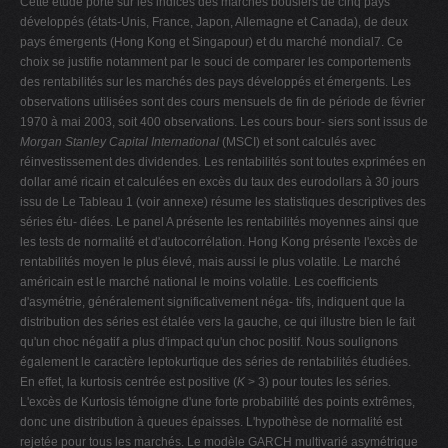
Cette étude porte sur les indices des marchés bousiers de cinq pays
développés (états-Unis, France, Japon, Allemagne et Canada), de deux
pays émergents (Hong Kong et Singapour) et du marché mondial7. Ce
choix se justifie notamment par le souci de comparer les comportements
des rentabilités sur les marchés des pays développés et émergents. Les
observations utilisées sont des cours mensuels de fin de période de février
1970 à mai 2003, soit 400 observations. Les cours bour- siers sont issus de
Morgan Stanley Capital International
(MSCI) et sont calculés avec
réinvestissement des dividendes. Les rentabilités sont toutes exprimées en
dollar amé ricain et calculées en excès du taux des eurodollars à 30 jours
issu de Le Tableau 1 (voir annexe) résume les statistiques descriptives des
séries étu- diées. Le panel A présente les rentabilités moyennes ainsi que
les tests de normalité et d'autocorrélation. Hong Kong présente l'excès de
rentabilités moyen le plus élevé, mais aussi le plus volatile. Le marché
américain est le marché national le moins volatile. Les coefficients
d'asymétrie, généralement significativement néga- tifs, indiquent que la
distribution des séries est étalée vers la gauche, ce qui illustre bien le fait
qu'un choc négatif a plus d'impact qu'un choc positif. Nous soulignons
également le caractère leptokurtique des séries de rentabilités étudiées.
En effet, la kurtosis centrée est positive (
K
> 3) pour toutes les séries.
L'excès de Kurtosis témoigne d'une forte probabilité des points extrêmes,
donc une distribution à queues épaisses. L'hypothèse de normalité est
rejetée pour tous les marchés. Le modèle GARCH multivarié asymétrique