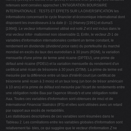
retenues sont censées approcher L'INTéGRATION BOURSIèRE
INTERNATIONALE : TESTS ET EFFETS SUR LA DIVERSIFICATION les
informations concernant le cycle financier et économique international dont
disposent les investisseurs à la date (
t
- 1) (Harvey [1991] et dumaS
[1994]). Le vecteur informationnel utilisé est noté
Z
et il est inclus dans le
vrai vecteur infor- mationnel non observable Ω, Enfin, le vecteur
Zt
-1 de
variables d'information internationales contient un terme constant, le
rendement en dividende (
dividend price ratio
) du portefeuille du marché
mondial en excès du taux des eurodollars à 30 jours (RDM), la variation
mensuelle d'une prime de terme amé ricaine (DPTEU), une prime de
défaut amé ricaine (PDEU) et la variation mensuelle du rendement d'un
certificat amé ricain de trésorerie à 30 jours (DTIM). La prime de terme est
mesurée par la différence entre un taux d'intérêt court (un certificat de
trésorerie amé ricain à 3 mois) et un taux long (un bon de trésor américain
à 10 ans) et la prime de défaut est mesurée par l'écart de rendements entre
une obligation notée Baa par l'agence
Moody's
et une obligation notée
Aaa. Toutes ces variables d'information sont obtenues de msci et de
International Financial Statistics
(IFS) et elles sont utilisées avec un retard
par rapport aux excès de rentabilités.
Les statistiques descriptives de ces variables sont résumées dans le
Tableau 2. Les corrélations entre les variables globales d'information sont
relativement fai- bles, ce qui suggère que le vecteur d'information
Z
ne