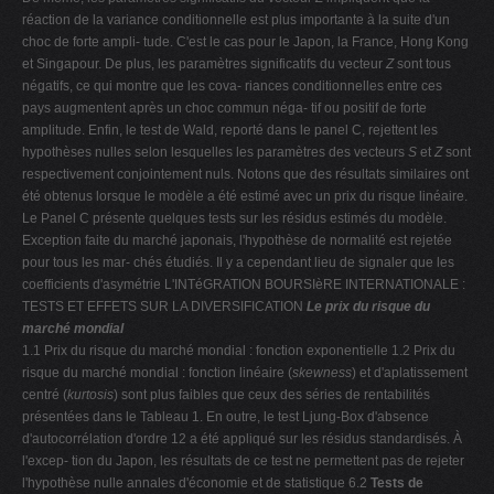
réaction de la variance conditionnelle est plus importante à la suite d'un
choc de forte ampli- tude. C'est le cas pour le Japon, la France, Hong Kong
et Singapour. De plus, les paramètres significatifs du vecteur
Z
sont tous
négatifs, ce qui montre que les cova- riances conditionnelles entre ces
pays augmentent après un choc commun néga- tif ou positif de forte
amplitude. Enfin, le test de Wald, reporté dans le panel C, rejettent les
hypothèses nulles selon lesquelles les paramètres des vecteurs
S
et
Z
sont
respectivement conjointement nuls. Notons que des résultats similaires ont
été obtenus lorsque le modèle a été estimé avec un prix du risque linéaire.
Le Panel C présente quelques tests sur les résidus estimés du modèle.
Exception faite du marché japonais, l'hypothèse de normalité est rejetée
pour tous les mar- chés étudiés. Il y a cependant lieu de signaler que les
coefficients d'asymétrie L'INTéGRATION BOURSIèRE INTERNATIONALE :
TESTS ET EFFETS SUR LA DIVERSIFICATION
Le prix du risque du
marché mondial
1.1 Prix du risque du marché mondial : fonction exponentielle 1.2 Prix du
risque du marché mondial : fonction linéaire (
skewness
) et d'aplatissement
centré (
kurtosis
) sont plus faibles que ceux des séries de rentabilités
présentées dans le Tableau 1. En outre, le test Ljung-Box d'absence
d'autocorrélation d'ordre 12 a été appliqué sur les résidus standardisés. À
l'excep- tion du Japon, les résultats de ce test ne permettent pas de rejeter
l'hypothèse nulle annales d'économie et de statistique 6.2
Tests de