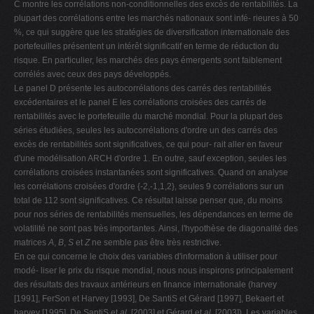
C montre les corrélations non-conditionnelles des excès de rentabilités. La
plupart des corrélations entre les marchés nationaux sont infé- rieures à 50
%, ce qui suggère que les stratégies de diversification internationale des
portefeuilles présentent un intérêt significatif en terme de réduction du
risque. En particulier, les marchés des pays émergents sont faiblement
corrélés avec ceux des pays développés.
Le panel D présente les autocorrélations des carrés des rentabilités
excédentaires et le panel E les corrélations croisées des carrés de
rentabilités avec le portefeuille du marché mondial. Pour la plupart des
séries étudiées, seules les autocorrélations d'ordre un des carrés des
excès de rentabilités sont significatives, ce qui pour- rait aller en faveur
d'une modélisation ARCH d'ordre 1. En outre, sauf exception, seules les
corrélations croisées instantanées sont significatives. Quand on analyse
les corrélations croisées d'ordre {-2,-1,1,2}, seules 9 corrélations sur un
total de 112 sont significatives. Ce résultat laisse penser que, du moins
pour nos séries de rentabilités mensuelles, les dépendances en terme de
volatilité ne sont pas très importantes. Ainsi, l'hypothèse de diagonalité des
matrices
A
,
B
,
S
et
Z
ne semble pas être très restrictive.
En ce qui concerne le choix des variables d'information à utiliser pour
modé- liser le prix du risque mondial, nous nous inspirons principalement
des résultats des travaux antérieurs en finance internationale (harvey
[1991], FerSon et Harvey [1993], De SantiS et Gérard [1997], Bekaert et
harvey [1995], De SantiS et
al.
[2003] et Gérard et
al.
[2003]). Les variables