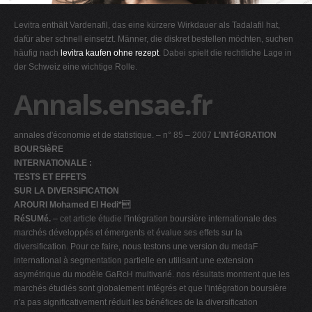
G
Levitra enthält Vardenafil, das eine kürzere Wirkdauer als Tadalafil hat,
H
dafür aber schnell einsetzt. Männer, die diskret bestellen möchten, suchen
häufig nach
levitra kaufen ohne rezept
. Dabei spielt die rechtliche Lage in
I
der Schweiz eine wichtige Rolle.
J
Annals.ensae.fr
K
L
annales d'économie et de statistique. – n° 85 – 2007
L'INTéGRATION
M
BOURSIèRE
N
INTERNATIONALE :
TESTS ET EFFETS
O
SUR LA DIVERSIFICATION
P
AROURI Mohamed El Hedi*
RéSUMé.
– cet article étudie l'intégration boursière internationale des
Q
marchés développés et émergents et évalue ses effets sur la
R
diversification. Pour ce faire, nous testons une version du medaF
international à segmentation partielle en utilisant une extension
S
asymétrique du modèle GaRcH multivarié. nos résultats montrent que les
T
marchés étudiés sont globalement intégrés et que l'intégration boursière
n'a pas significativement réduit les bénéfices de la diversification
U