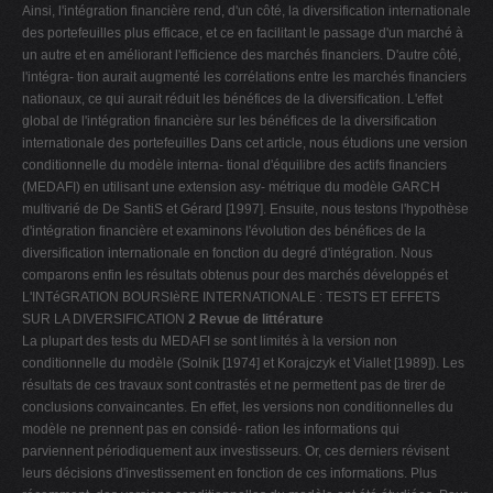
Ainsi, l'intégration financière rend, d'un côté, la diversification internationale
des portefeuilles plus efficace, et ce en facilitant le passage d'un marché à
un autre et en améliorant l'efficience des marchés financiers. D'autre côté,
l'intégra- tion aurait augmenté les corrélations entre les marchés financiers
nationaux, ce qui aurait réduit les bénéfices de la diversification. L'effet
global de l'intégration financière sur les bénéfices de la diversification
internationale des portefeuilles Dans cet article, nous étudions une version
conditionnelle du modèle interna- tional d'équilibre des actifs financiers
(MEDAFI) en utilisant une extension asy- métrique du modèle GARCH
multivarié de De SantiS et Gérard [1997]. Ensuite, nous testons l'hypothèse
d'intégration financière et examinons l'évolution des bénéfices de la
diversification internationale en fonction du degré d'intégration. Nous
comparons enfin les résultats obtenus pour des marchés développés et
L'INTéGRATION BOURSIèRE INTERNATIONALE : TESTS ET EFFETS
SUR LA DIVERSIFICATION
2 Revue de littérature
La plupart des tests du MEDAFI se sont limités à la version non
conditionnelle du modèle (Solnik [1974] et Korajczyk et Viallet [1989]). Les
résultats de ces travaux sont contrastés et ne permettent pas de tirer de
conclusions convaincantes. En effet, les versions non conditionnelles du
modèle ne prennent pas en considé- ration les informations qui
parviennent périodiquement aux investisseurs. Or, ces derniers révisent
leurs décisions d'investissement en fonction de ces informations. Plus