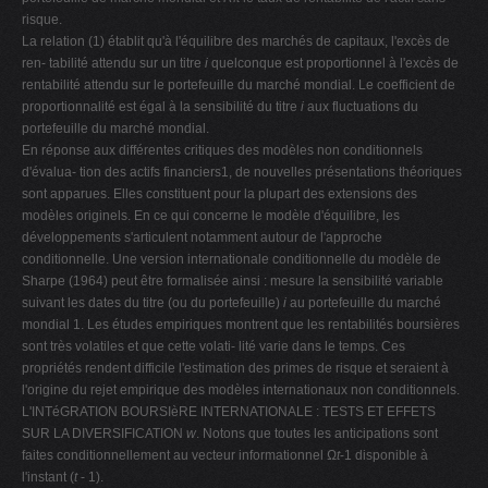
risque.
La relation (1) établit qu'à l'équilibre des marchés de capitaux, l'excès de
ren- tabilité attendu sur un titre
i
quelconque est proportionnel à l'excès de
rentabilité attendu sur le portefeuille du marché mondial. Le coefficient de
proportionnalité est égal à la sensibilité du titre
i
aux fluctuations du
portefeuille du marché mondial.
En réponse aux différentes critiques des modèles non conditionnels
d'évalua- tion des actifs financiers1, de nouvelles présentations théoriques
sont apparues. Elles constituent pour la plupart des extensions des
modèles originels. En ce qui concerne le modèle d'équilibre, les
développements s'articulent notamment autour de l'approche
conditionnelle. Une version internationale conditionnelle du modèle de
Sharpe (1964) peut être formalisée ainsi : mesure la sensibilité variable
suivant les dates du titre (ou du portefeuille)
i
au portefeuille du marché
mondial 1. Les études empiriques montrent que les rentabilités boursières
sont très volatiles et que cette volati- lité varie dans le temps. Ces
propriétés rendent difficile l'estimation des primes de risque et seraient à
l'origine du rejet empirique des modèles internationaux non conditionnels.
L'INTéGRATION BOURSIèRE INTERNATIONALE : TESTS ET EFFETS
SUR LA DIVERSIFICATION
w
. Notons que toutes les anticipations sont
faites conditionnellement au vecteur informationnel Ω
t
-1 disponible à
l'instant (
t
- 1).