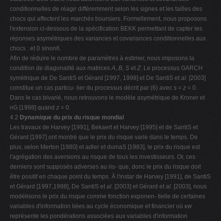
conditionnelles de réagir différemment selon les signes et les tailles des
chocs qui affectent les marchés boursiers. Formellement, nous proposons
l'extension ci-dessous de la spécification BEKK permettant de capter les
réponses asymétriques des variances et covariances conditionnelles aux
chocs : et 0 sinon6.
Afin de réduire le nombre de paramètres à estimer, nous imposons la
condition de diagonalité aux matrices
A
,
B
,
S
et
Z
. Le processus GARCH
symétrique de De SantiS et Gérard [1997, 1998] et De SantiS et
al.
[2003]
constitue un cas particu- lier du processus décrit par (6) avec
s
=
z
= 0.
Dans le cas bivarié, nous retrouvons le modèle asymétrique de Kroner et
nG [1998] quand
z
= 0.
4.2
Dynamique du prix du risque mondial
Les travaux de Harvey [1991], Bekaert et Harvey [1995] et de SantiS et
Gérard [1997] ont montré que le prix du risque varie dans le temps. De
plus, selon Merton [1980] et adler et dumaS [1983], le prix du risque est
l'agrégation des aversions au risque de tous les investisseurs. Or, ces
derniers sont supposés adverses au ris- que, donc le prix du risque doit
être positif en chaque point du temps. À l'instar de Harvey [1991], de SantiS
et Gérard [1997,1998], De SantiS et
al.
[2003] et Gérard et
al.
[2003], nous
modélisons le prix du risque comme fonction exponen- tielle de certaines
variables d'information liées au cycle économique et financier où κ
w
représente les pondérations associées aux variables d'information