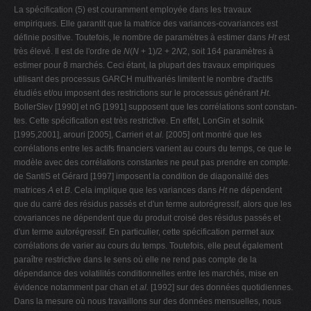
La spécification (5) est couramment employée dans les travaux
empiriques. Elle garantit que la matrice des variances-covariances est
définie positive. Toutefois, le nombre de paramètres à estimer dans
Ht
est
très élevé. Il est de l'ordre de
N
(
N
+ 1)/2 + 2
N
2, soit 164 paramètres à
estimer pour 8 marchés. Ceci étant, la plupart des travaux empiriques
utilisant des processus GARCH multivariés limitent le nombre d'actifs
étudiés et/ou imposent des restrictions sur le processus générant
Ht
.
BollerSlev [1990] et nG [1991] supposent que les corrélations sont constan-
tes. Cette spécification est très restrictive. En effet, LonGin et solnik
[1995,2001], arouri [2005], Carrieri et
al.
[2005] ont montré que les
corrélations entre les actifs financiers varient au cours du temps, ce que le
modèle avec des corrélations constantes ne peut pas prendre en compte.
de SantiS et Gérard [1997] imposent la condition de diagonalité des
matrices
A
et
B
. Cela implique que les variances dans
Ht
ne dépendent
que du carré des résidus passés et d'un terme autorégressif, alors que les
covariances ne dépendent que du produit croisé des résidus passés et
d'un terme autorégressif. En particulier, cette spécification permet aux
corrélations de varier au cours du temps. Toutefois, elle peut également
paraître restrictive dans le sens où elle ne rend pas compte de la
dépendance des volatilités conditionnelles entre les marchés, mise en
évidence notamment par chan et
al.
[1992] sur des données quotidiennes.
Dans la mesure où nous travaillons sur des données mensuelles, nous