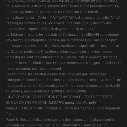
marchés étudiés sont caractérisés par un certain degré de segmentation,
nous devons re- estimer le système d'équations étudié précédemment. Le
nouveau système doit prendre en considération le facteur risque
domestique : où
qt
=
D
(
Ht
) – (
hNt * hNt
)/
hNNt
est le vecteur de taille (
N
× 1)
des risques domes- tiques, δ
d
le vecteur de taille (
N
× 1) des prix des
risques domestiques et
D
(
Ht
) la diagonale de la matrice
Ht
.
Le Tableau 4 résume les résultats de l'estimation du MEDAFI conditionnel
asy- métrique à intégration partielle par la méthode QMV. Aucun des prix
des risques domestiques n'est individuellement significatif. Le test robuste
de Wald ne rejette pas l'hypothèse selon laquelle les prix des risques
domestiques sont conjointement nuls. Ces résultats suggèrent, du moins
pour les marchés étudiés, que le risque domestique n'est pas un facteur de
risque rémunéré internationalement.
Grosso modo
, les résultats de nos tests indiquent que l'hypothèse
d'intégration financière parfaite des marchés boursiers des pays étudiés ne
peut pas être rejetée. Ces résultats confirment ceux obtenus par De SantiS
et Gérard [1997], Gérard et
al.
[2003] et arouri [2006].
L'INTéGRATION BOURSIèRE INTERNATIONALE : TESTS ET EFFETS
SUR LA DIVERSIFICATION
MEDAFI à Intégration Partielle
Panel A : Tests de nullité individuelle France allemagne H. Kong singapour
E.U.
Panel B : Test de nullité jointe Les prix des risques domestiques sont-ils
conjointement nuls ?
H
0 : δ
di
= 0 ∀
i
* significatif au seuil de 1%, **