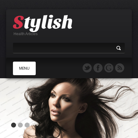
Health Articles
MENU
A
B
C
D
E
F