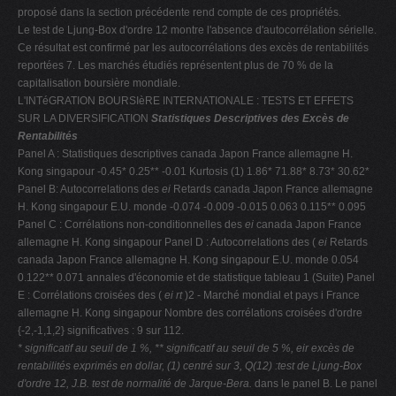
proposé dans la section précédente rend compte de ces propriétés.
Le test de Ljung-Box d'ordre 12 montre l'absence d'autocorrélation sérielle.
Ce résultat est confirmé par les autocorrélations des excès de rentabilités
reportées 7. Les marchés étudiés représentent plus de 70 % de la
capitalisation boursière mondiale.
L'INTéGRATION BOURSIèRE INTERNATIONALE : TESTS ET EFFETS
SUR LA DIVERSIFICATION
Statistiques Descriptives des Excès de
Rentabilités
Panel A : Statistiques descriptives canada Japon France allemagne H.
Kong singapour -0.45* 0.25** -0.01 Kurtosis (1) 1.86* 71.88* 8.73* 30.62*
Panel B: Autocorrelations des
ei
Retards canada Japon France allemagne
H. Kong singapour E.U. monde -0.074 -0.009 -0.015 0.063 0.115** 0.095
Panel C : Corrélations non-conditionnelles des
ei
canada Japon France
allemagne H. Kong singapour Panel D : Autocorrelations des (
ei
Retards
canada Japon France allemagne H. Kong singapour E.U. monde 0.054
0.122** 0.071 annales d'économie et de statistique tableau 1 (Suite) Panel
E : Corrélations croisées des (
ei
rt
)2 - Marché mondial et pays i France
allemagne H. Kong singapour Nombre des corrélations croisées d'ordre
{-2,-1,1,2} significatives : 9 sur 112.
* significatif au seuil de 1 %, ** significatif au seuil de 5 %, eir excès de
rentabilités exprimés en dollar,
(1) centré sur 3, Q(12) :test de Ljung-Box
d'ordre 12, J.B. test de normalité de Jarque-Bera.
dans le panel B. Le panel