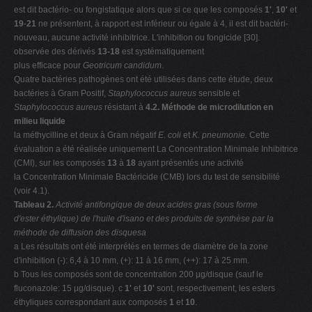
est dit bactério- ou fongistatique alors que si ce que les composés
1'
,
10'
et
19
-
21
ne présentent, à rapport est inférieur ou égale à 4, il est dit bactéri-
nouveau, aucune activité inhibitrice. L'inhibition ou fongicide [30].
observée des dérivés
13-18
est systématiquement
plus efficace pour
Geotricum candidum
.
Quatre bactéries pathogènes ont été utilisées dans cette étude, deux
bactéries à Gram Positif,
Staphylococcus
aureus
sensible et
Staphylococcus aureus
résistant à
4.2. Méthode de microdilution en
milieu liquide
la méthycilline
et deux à Gram négatif
E. coli
et
K.
pneumonie.
Cette
évaluation a été réalisée uniquement La Concentration Minimale Inhibitrice
(CMI), sur les composés
13
à
18
ayant présentés une activité
la Concentration Minimale Bactéricide (CMB) lors du test de sensibilité
(voir 4.1).
Tableau 2.
Activité antifongique de deux acides gras (sous forme
d'ester éthylique) de l'huile d'isano et des produits de synthèse par la
méthode de diffusion des disquesa
a Les résultats ont été interprétés en termes de diamètre de la zone
d'inhibition (-): 6,4 à 10 mm, (+): 11 à 16 mm, (++): 17 à 25 mm.
b Tous les composés sont de concentration 200 µg/disque (sauf le
fluconazole: 15 µg/disque). c
1'
et
10'
sont, respectivement, les esters
éthyliques correspondant aux composés
1
et
10
.