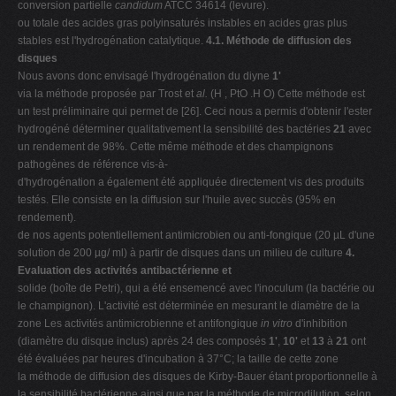
conversion partielle
candidum
ATCC 34614 (levure).
ou totale des acides gras polyinsaturés instables en acides gras plus
stables est l'hydrogénation catalytique.
4.1. Méthode de diffusion des
disques
Nous avons donc envisagé l'hydrogénation du diyne
1'
via la méthode proposée par Trost et
al.
(H , PtO .H O) Cette méthode est
un test préliminaire qui permet de [26]. Ceci nous a permis d'obtenir l'ester
hydrogéné déterminer qualitativement la sensibilité des bactéries
21
avec
un rendement de 98%. Cette même méthode et des champignons
pathogènes de référence vis-à-
d'hydrogénation a également été appliquée directement vis des produits
testés. Elle consiste en la diffusion sur l'huile avec succès (95% en
rendement).
de nos agents potentiellement antimicrobien ou anti-fongique (20 µL d'une
solution de 200 µg/ ml) à partir de disques dans un milieu de culture
4.
Evaluation des activités antibactérienne et
solide (boîte de Petri), qui a été ensemencé avec l'inoculum (la bactérie ou
le champignon). L'activité est déterminée en mesurant le diamètre de la
zone Les activités antimicrobienne et antifongique
in vitro
d'inhibition
(diamètre du disque inclus) après 24 des composés
1'
,
10'
et
13
à
21
ont
été évaluées par heures d'incubation à 37°C; la taille de cette zone
la méthode de diffusion des disques de Kirby-Bauer étant proportionnelle à
la sensibilité bactérienne ainsi que par la méthode de microdilution, selon