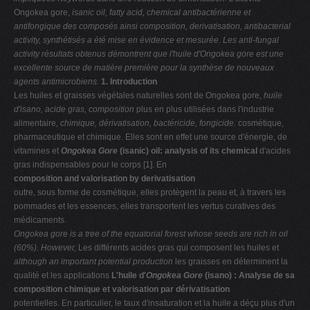
Ongokea gore,
isanic oil, fatty acid, chemical
antibactérienne et
antifongique des composés ainsi composition, derivatisation, antibacterial
activity,
synthétisés a été mise en évidence et mesurée. Les anti-fungal
activity
résultats obtenus démontrent que l'huile d'Ongokea
gore est une
excellente source de matière première
pour la synthèse de nouveaux
agents antimicrobiens.
1. Introduction
Les huiles et graisses végétales naturelles sont de Ongokea gore,
huile
d'isano, acide gras, composition
plus en plus utilisées dans l'industrie
alimentaire,
chimique, dérivatisation, bactéricide, fongicide.
cosmétique,
pharmaceutique et chimique. Elles sont en effet une source d'énergie, de
vitamines et
Ongokea Gore
(isanic) oil: analysis of its chemical
d'acides
gras indispensables pour le corps [1]. En
composition and valorisation by derivatisation
outre, sous forme de cosmétique, elles protègent la peau et, à travers les
pommades et les essences, elles transportent les vertus curatives des
médicaments.
Ongokea gore is a tree of the equatorial forest
whose seeds are rich in oil
(60%). However,
Les différents acides gras qui composent les huiles et
although an important potential production
les graisses en déterminent la
qualité et les applications
L'huile d'
Ongokea Gore
(isano) : Analyse de sa
composition chimique et valorisation par dérivatisation
potentielles. En particulier, le taux d'insaturation et la huile a déçu plus d'un