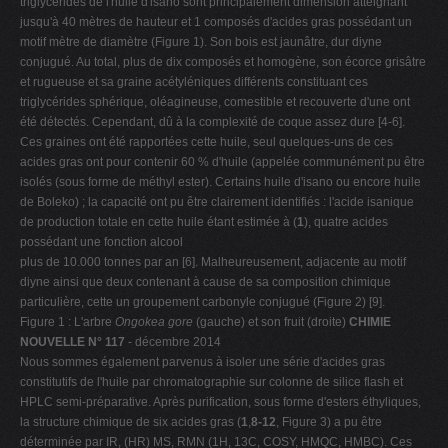
triglycérides de l'huile d'isano sont principalement dimension atteignant
jusqu'à 40 mètres de hauteur et 1 composés d'acides gras possédant un
motif mètre de diamètre (Figure 1). Son bois est jaunâtre, dur diyne
conjugué. Au total, plus de dix composés et homogène, son écorce grisâtre
et rugueuse et sa graine acétyléniques différents constituant ces
triglycérides sphérique, oléagineuse, comestible et recouverte d'une ont
été détectés. Cependant, dû à la complexité de coque assez dure [4-6].
Ces graines ont été rapportées cette huile, seul quelques-uns de ces
acides gras ont pour contenir 60 % d'huile (appelée communément pu être
isolés (sous forme de méthyl ester). Certains huile d'isano ou encore huile
de Boleko) ; la capacité ont pu être clairement identifiés : l'acide isanique
de production totale en cette huile étant estimée à (
1
), quatre acides
possédant une fonction alcool
plus de 10.000 tonnes par an [6]. Malheureusement, adjacente au motif
diyne ainsi que deux contenant à cause de sa composition chimique
particulière, cette un groupement carbonyle conjugué (Figure 2) [9].
Figure 1 : L'arbre
Ongokea gore
(gauche) et son fruit (droite)
CHIMIE
NOUVELLE N° 117
- décembre 2014
Nous sommes également parvenus à isoler une série d'acides gras
constitutifs de l'huile par chromatographie sur colonne de silice flash et
HPLC semi-préparative. Après purification, sous forme d'esters éthyliques,
la structure chimique de six acides gras (
1
,
8-12
, Figure 3) a pu être
déterminée par IR, (HR) MS, RMN (1H, 13C, COSY, HMQC, HMBC). Ces