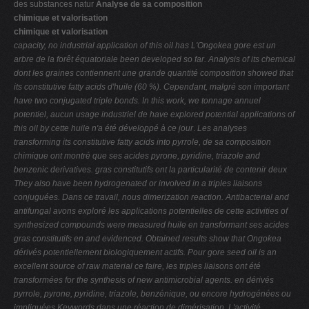
des substances natur
Analyse de sa composition
V
chimique et valorisation
chimique et valorisation
W
capacity, no industrial application of this oil has
L'Ongokea gore est un
X
arbre de la forêt équatoriale been developed so far. Analysis of its chemical
dont les graines contiennent une grande quantité composition showed that
Y
its constitutive fatty acids
d'huile (60 %). Cependant, malgré son important
Z
have two conjugated triple bonds. In this work, we
tonnage annuel
potentiel, aucun usage industriel de have explored potential applications of
0-9
this oil by
cette huile n'a été développé à ce jour
.
Les analyses
transforming its constitutive fatty acids into pyrrole,
de sa composition
chimique ont montré que ses acides pyrone, pyridine, triazole and
benzenic derivatives.
gras constitutifs ont la particularité de contenir deux
They also have been hydrogenated or involved in a
triples liaisons
conjuguées. Dans ce travail, nous dimerization reaction. Antibacterial and
antifungal
avons exploré les applications potentielles de cette activities of
synthesized compounds were measured
huile en transformant ses acides
gras constitutifs en and evidenced. Obtained results show that Ongokea
dérivés potentiellement biologiquement actifs. Pour gore seed oil is an
excellent source of raw material
ce faire, les triples liaisons ont été
transformées for the synthesis of new antimicrobial agents.
en dérivés
pyrrole, pyrone, pyridine, triazole,
benzénique, ou encore hydrogénées ou
impliquées Keywords
dans une réaction de dimérisation. L'activité