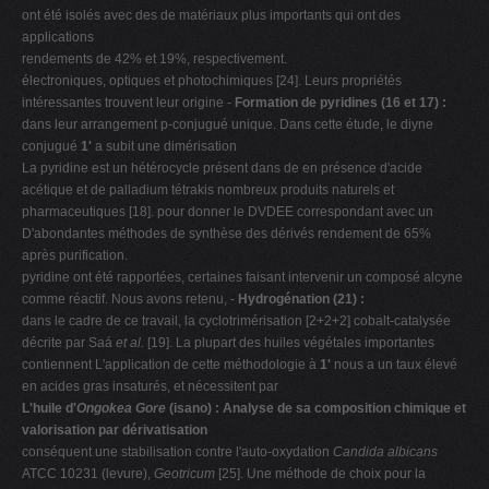
ont été isolés avec des de matériaux plus importants qui ont des
applications
rendements de 42% et 19%, respectivement.
électroniques, optiques et photochimiques [24]. Leurs propriétés
intéressantes trouvent leur origine -
Formation de pyridines (16 et 17) :
dans leur arrangement p-conjugué unique. Dans cette étude, le diyne
conjugué
1'
a subit une dimérisation
La pyridine est un hétérocycle présent dans de en présence d'acide
acétique et de palladium tétrakis nombreux produits naturels et
pharmaceutiques [18]. pour donner le DVDEE correspondant avec un
D'abondantes méthodes de synthèse des dérivés rendement de 65%
après purification.
pyridine ont été rapportées, certaines faisant intervenir un composé alcyne
comme réactif. Nous avons retenu, -
Hydrogénation (21) :
dans le cadre de ce travail, la cyclotrimérisation [2+2+2] cobalt-catalysée
décrite par Saá
et
al.
[19]. La plupart des huiles végétales importantes
contiennent L'application de cette méthodologie à
1'
nous a un taux élevé
en acides gras insaturés, et nécessitent par
L'huile d'
Ongokea Gore
(isano) : Analyse de sa composition chimique et
valorisation par dérivatisation
conséquent une stabilisation contre l'auto-oxydation
Candida albicans
ATCC 10231 (levure),
Geotricum
[25]. Une méthode de choix pour la