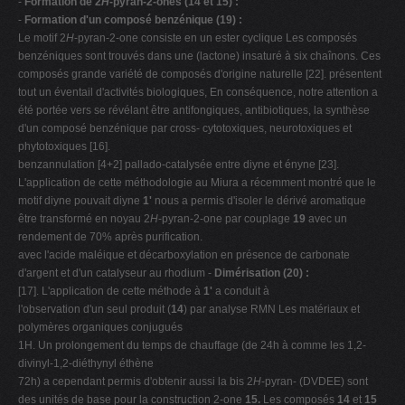
-
Formation de 2
H
-pyran-2-ones (14 et 15) :
-
Formation d'un composé benzénique (19) :
Le motif 2
H
-pyran-2-one consiste en un ester cyclique Les composés
benzéniques sont trouvés dans une (lactone) insaturé à six chaînons. Ces
composés grande variété de composés d'origine naturelle [22]. présentent
tout un éventail d'activités biologiques, En conséquence, notre attention a
été portée vers se révélant être antifongiques, antibiotiques, la synthèse
d'un composé benzénique par cross- cytotoxiques, neurotoxiques et
phytotoxiques [16].
benzannulation [4+2] pallado-catalysée entre diyne et ényne [23].
L'application de cette méthodologie au Miura a récemment montré que le
motif diyne pouvait diyne
1'
nous a permis d'isoler le dérivé aromatique
être transformé en noyau 2
H
-pyran-2-one par couplage
19
avec un
rendement de 70% après purification.
avec l'acide maléique et décarboxylation en présence de carbonate
d'argent et d'un catalyseur au rhodium -
Dimérisation (20) :
[17]. L'application de cette méthode à
1'
a conduit à
l'observation d'un seul produit (
14
) par analyse RMN Les matériaux et
polymères organiques conjugués
1H. Un prolongement du temps de chauffage (de 24h à comme les 1,2-
divinyl-1,2-diéthynyl éthène
72h) a cependant permis d'obtenir aussi la bis 2
H
-pyran- (DVDEE) sont
des unités de base pour la construction 2-one
15.
Les composés
14
et
15