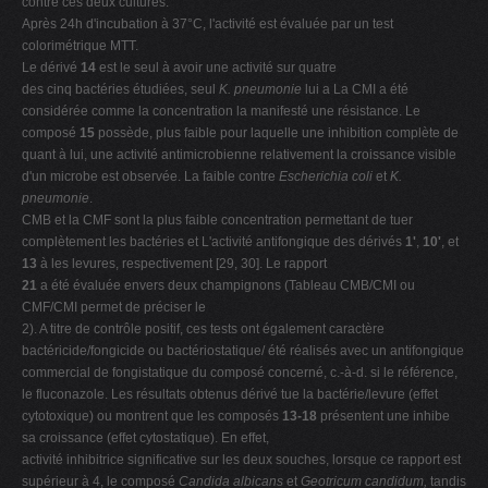
contre ces deux cultures.
Après 24h d'incubation à 37°C, l'activité est évaluée par un test
colorimétrique MTT.
Le dérivé
14
est le seul à avoir une activité sur quatre
des cinq bactéries étudiées, seul
K. pneumonie
lui a La CMI a été
considérée comme la concentration la manifesté une résistance. Le
composé
15
possède, plus faible pour laquelle une inhibition complète de
quant à lui, une activité antimicrobienne relativement la croissance visible
d'un microbe est observée. La faible contre
Escherichia coli
et
K.
pneumonie
.
CMB et la CMF sont la plus faible concentration permettant de tuer
complètement les bactéries et L'activité antifongique des dérivés
1'
,
10'
, et
13
à les levures, respectivement [29, 30]. Le rapport
21
a été évaluée envers deux champignons (Tableau CMB/CMI ou
CMF/CMI permet de préciser le
2). A titre de contrôle positif, ces tests ont également caractère
bactéricide/fongicide ou bactériostatique/ été réalisés avec un antifongique
commercial de fongistatique du composé concerné, c.-à-d. si le référence,
le fluconazole. Les résultats obtenus dérivé tue la bactérie/levure (effet
cytotoxique) ou montrent que les composés
13-18
présentent une inhibe
sa croissance (effet cytostatique). En effet,
activité inhibitrice significative sur les deux souches, lorsque ce rapport est
supérieur à 4, le composé
Candida albicans
et
Geotricum candidum,
tandis