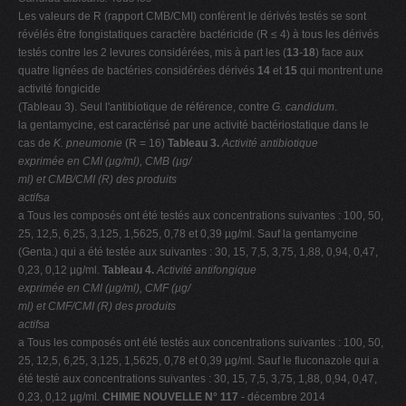
Les valeurs de R (rapport CMB/CMI) confèrent le dérivés testés se sont
révélés être fongistatiques caractère bactéricide (R ≤ 4) à tous les dérivés
testés contre les 2 levures considérées, mis à part les (
13
-
18
) face aux
quatre lignées de bactéries considérées dérivés
14
et
15
qui montrent une
activité fongicide
(Tableau 3). Seul l'antibiotique de référence, contre
G. candidum
.
la gentamycine, est caractérisé par une activité bactériostatique dans le
cas de
K. pneumonie
(R = 16)
Tableau 3.
Activité antibiotique
exprimée en CMI (µg/ml), CMB (µg/
ml) et CMB/CMI (R) des produits
actifsa
a Tous les composés ont été testés aux concentrations suivantes : 100, 50,
25, 12,5, 6,25, 3,125, 1,5625, 0,78 et 0,39 µg/ml. Sauf la gentamycine
(Genta.) qui a été testée aux suivantes : 30, 15, 7,5, 3,75, 1,88, 0,94, 0,47,
0,23, 0,12 µg/ml.
Tableau 4.
Activité antifongique
exprimée en CMI (µg/ml), CMF (µg/
ml) et CMF/CMI (R) des produits
actifsa
a Tous les composés ont été testés aux concentrations suivantes : 100, 50,
25, 12,5, 6,25, 3,125, 1,5625, 0,78 et 0,39 µg/ml. Sauf le fluconazole qui a
été testé aux concentrations suivantes : 30, 15, 7,5, 3,75, 1,88, 0,94, 0,47,
0,23, 0,12 µg/ml
.
CHIMIE NOUVELLE N° 117
- décembre 2014