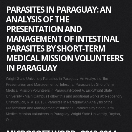
PARASITES IN PARAGUAY: AN
ANALYSIS OF THE
PRESENTATION AND
MANAGEMENT OF INTESTINAL
PARASITES BY SHORT-TERM
MEDICAL MISSION VOLUNTEERS
IN PARAGUAY
Wright State University Parasites in Paraguay: An Analysis of the
Presentation and Management of Intestinal Parasites by Short-Term
Medical Mission Volunteers in ParaguayRobert A. EickWright State
University - Main Campus Follow this and additional works at: Repository
CitationEick, R. A. (2013). Parasites in Paraguay: An Analysis of the
Presentation and Management of Intestinal Parasites by Short-Term
MedicalMission Volunteers in Paraguay. Wright State University, Dayton,
Ohio.