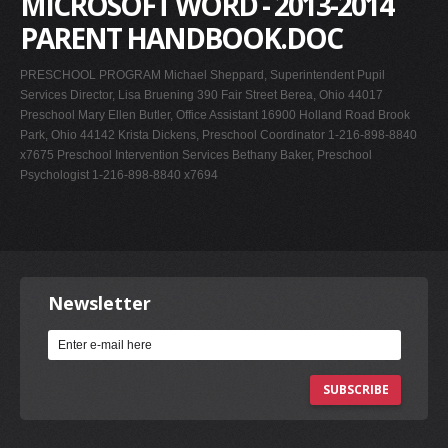
MICROSOFT WORD - 2013-2014
PARENT HANDBOOK.DOC
PRESCHOOL PROGRAM Michael Sheppard, Superintendent Pupil
Services Director, Lisa Bruening 390 Fair Street Berea, Ohio 44017
Preschool Mary Ellen Butler, Office Assistant 16900 Holland Road Brook
Park, Ohio 44142 Krista Dickens, Preschool Coordinator 1-216-898-8840
x7675 Preschool Intervention Services Bethany Baker, Preschool
Psychologist 1-216-898-8840 x7694
Newsletter
SUBSCRIBE