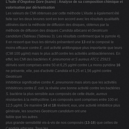
L'huile d'
Ongokea Gore
(isano) : Analyse de sa composition chimique et
valorisation par dérivatisation
Les valeurs de CMI obtenues par cette méthode L'étude a également été
faite sur les deux levures sont en bon accord avec les résultats qualitatifs
utilisées dans la méthode de diffusion des disques, obtenus par la
méthode de diffusion des disques
Candida albicans
et
Geotricum
candidum
(Tableau (Tableau 3). Les résultats confirment que le pyrrole 4).
Il en ressort que tous les dérivés présentent une
13
est le composé le
moins efficace contre
E. coli
activité antifongique plus importante que leurs
(CMI 100 µg/ml) mais le plus actif contre les activités antibactériennes. En
effet, les CMI des bactéries
K. pneumonie et S aureus ATCC 25923.
dérivés sont comprises entre 50 et 6,25 µg/ml contre La mono pyridine
16
ne présente, elle, pas d'activité
Candida
et 6,25 et 1,56 µg/ml contre
Geotricum
inhibitrice significative contre
K. pneumonie
mais alors que les activités
inhibitrices contre
E. coli
, la révèle une bonne activité contre les bactéries
S.
bactérie la plus sensible aux composés de cette étude,
aureus
résistantes à la méthycilline. Les composés sont comprises entre 100 et
12,5 µg/ml. De manière
14
et
18
révèlent, eux, une activité inhibitrice plus
générale, les souches
Geotricum candidum
ont une
faible que les autres.
plus grande sensibilité vis-à-vis de nos composés (
13-18
) que celles de
Candida albicans.
Tous les