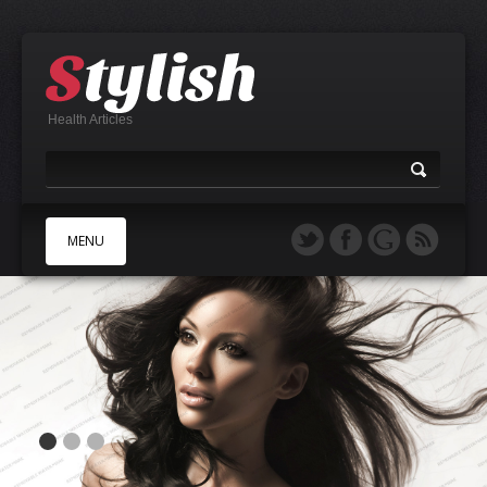
Health Articles
MENU
A
B
C
D
E
F