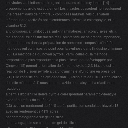
antivirales, anti-inflammatoires, antitumorales et antioxydantes [14]. Le
groupement pyrrole est également Les triazoles possèdent non seulement
une présent dans de nombreux composés naturels, tels que valeur
thérapeutique (activités antimicrobiennes, l'hème, la chlorophylle, et la
vitamine B12.
antifongiques, antimitotiques, anti-inflammatoires, anticonvulsives, etc.),
mais sont aussi des intermédiaires Compte tenu de sa grande importance,
de nombreuses dans la préparation de nombreux composés d'intérêt
méthodes ont été mises au point pour la synthèse dans l'industrie chimique
[20]. La méthode de du noyau pyrrole. Parmi celles-ci, la méthode
préparation la plus répandue et la plus efficace pour développée par
Qingwei [15] permet la formation de former le cycle 1,2,3-triazole est la
réaction de Huisgen pyrrole à partir d'aniline et d'un diyne en présence
[21]. Elle consiste en une cycloaddition 1,3-dipolaire de CuCl. L'application
de cette méthode à
1'
nous entre un azide et un alcyne. La réaction de
l'azide de
a permis d'obtenir le dérivé pyrrole correspondant paraméthoxybenzyle
avec
1'
au reflux du toluène a
(
13
) avec un rendement de 64 % après purification conduit au triazole
18
avec un rendement de 41% après
par chromatographie sur gel de silice.
chromatographie sur colonne de gel de silice.