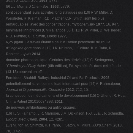
Sealy
J. Chem. Soc.
1963
, 5772.
[9] L.J. Morris,
J Chem Soc,
1963
, 5779.
sont cependant leurs activités fongistatiques qui [10] R.W. Miller, D.
Weisleder, R. Kleiman, R.D. Plattner, C.R. Smith, sont les plus
remarquables, avec des concentrations
Phytochemistry
1977
, 16, 947.
minimales inhibitrices (CMI) allant de 50 à [11] R.W. Miller, D. Weisleder,
R.D. Plattner, C.R. Smith,
Lipids
1977
,
6,25 µg/ml. Ce travail établit ainsi l'utilisation potentielle de l'huile
d'
Ongokea gore
dans le [12] J.K. Ntumba, L. Collard, K.M. Taba, R.
Robiette,
Lipids
2014
,
domaine pharmaceutique. Certains des dérivés [13] C. Scrimgeour,
"
Chemistry of Fatty Acids
" (6th edition), Ed. synthétisés dans cette étude
(
13-18
) peuvent en effet
Fereidoon Shahidi: Bailey's Industrial Oil and Fat Products,
2005
.
potentiellement servir comme lead intéressant pour [14] A. Rahmatpour,
Journal of Organometallic Chemistry
2012
, 712, 15.
la conception de médicaments et le développement [15] Q. Zheng, R. Hua,
China Patent 201010034393,
2011
.
de nouveau antibiotiques ou antifongiques.
[16] I.J.S. Fairlamb, L.R. Marrison, J.M. Dickinson, F.-J. Lua, J.P. Schmidta,
Bioorg. Med. Chem.
2004
, 12, 4285.
[17] M. Itoh, M. Shimizu, K. Hirano, T. Satoh, M. Miura,
J.Org.Chem
.
2013
,
78, 11427.