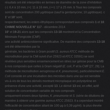
résultats ont été interprétés en termes de diamètre de la zone d'inhibition
(-): 6,4 à 10 mm, (+): 11 à 16 mm, (++): 17 à 25 mm. b Tous les composés
sont de concentration 200 µg/disque (sauf la gentamycine; 10 µg/disque). c
1'
et
10'
sont,
respectivement, les esters éthyliques correspondant aux composés
1
et
10
.
CHIMIE NOUVELLE N° 117
- décembre 2014
10'
et
19-21
alors que les composés
13-18
montrent et la Concentration
Minimale Fongicide (CMF)
une activité antimicrobienne significative. De manière des composés
13-18
ont été déterminées par la
générale, les bactéries à Gram positif (
S. aureus
ATCC méthode de
microdilution pour la CMI suivit d'un 25923 et ATCC 33591) se sont
révélées plus sensibles ensemencement en stries sur gélose pour la CMB
à nos composés que celles à Gram négatif (
E. coli
,
P.
et la CMF [27, 28]. La
méthode de microdilution
aeruginosa
et
K. pneumonie
), particulièrement
E.
Coli
consiste en une incubation des microbes dans une qui est sensible
vis-à-vis de tous les dérivés montrant microplaque en polystyrène en
présence d'une une activité, excepté
13
. Le dérivé
13
est, en effet, actif
solution de concentration variable de nos composés
uniquement envers deux lignées,
K. pneumonie
et
S.
(série de dilutions de
manière à obtenir une gamme
aureus
ATCC 25923. Il a cependant montré
l'efficacité de concentration allant de 100 µg à 0,39 µg/ml). la plus élevée