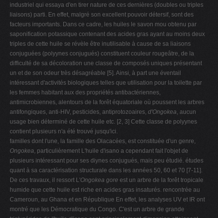
industriel qui essaya d'en tirer nature de ces dernières (doubles ou triples
liaisons) parti. En effet, malgré son excellent pouvoir détersif, sont des
facteurs importants. Dans ce cadre, les huiles le savon mou obtenu par
saponification potassique contenant des acides gras ayant au moins deux
triples de cette huile se révèle être inutilisable à cause de sa liaisons
conjuguées (polyynes conjugués) constituent couleur rougeâtre, de la
difficulté de sa décoloration une classe de composés uniques présentant
un et de son odeur très désagréable [5]. Ainsi, à part une éventail
intéressant d'activités biologiques telles que utilisation pour la toilette par
les femmes habitant aux des propriétés antibactériennes,
antimicrobiennes, alentours de la forêt équatoriale où poussent les arbres
antifongiques, anti-HIV, pesticides, antiprotozoaires,
d'Ongokea
, aucun
usage bien déterminé de cette huile etc. [2, 3] Cette classe de polyynes
contient plusieurs n'a été trouvé jusqu'ici.
familles dont l'une, la famille des Olacacées, est constituée d'un genre,
Ongokea
, particulièrement L'huile d'isano a cependant fait l'objet de
plusieurs intéressant pour ses diynes conjugués, mais peu étudié. études
quant à sa caractérisation structurale dans les années 50, 60 et 70 [7-11].
De ces travaux, il ressort L'
Ongokea gore
est un arbre de la forêt tropicale
humide que cette huile est riche en acides gras insaturés. rencontrée au
Cameroun, au Ghana et en République En effet, les analyses UV et IR ont
montré que les Démocratique du Congo. C'est un arbre de grande