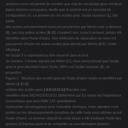
analyses nous ont permis de montrer que cinq de ces acides gras ont deux
triples liaisons conjuguées, tandis que le sixième est un époxyde de
configuration
cis
. Le premier de ces acides gras, l'acide isanique (
1
), fait
partie
des acides précédemment isolés et caractérisés par Morris (voir ci-dessus)
[9]. Les cinq autres acides (
8-12
) n'avaient, eux, jusqu'à présent, jamais été
identifiés dans l'huile d'isano. Nos méthodes de séparation ne nous ont
pas permis d'isoler les autres acides gras décrits par Morris (
2-7
); l'ester
éthylique
de l'acide
7
a cependant pu être observé dans le brut
de réaction. Comme signalé par Miller [11], nous avons trouvé que l'acide
gras le plus abondant dans l'huile (38%) est l'acide isanique (
1
) ; la
proportion
Figure 2 : Structure des acides gras de l'huile d'isano isolés et identifiés par
Morris (
1-7
) [9].
relative des acides gras
1
/
8
/
9
/
10
/
11
/
12
/
7
/acides non-
identifiés étant 38/2/4/2/3/3/16/32 (déterminé par En raison de l'importance
économique que peut RMN 13C quantitative).
représenter cet oléagineux pour l'industrie chimique, notre attention s'est
portée sur les développements possibles de cette huile sous-utilisée qu'est
l'huile d'isano. Le premier objectif de notre étude a été d'extraire l'huile des
graines d'
Ongokea gore
et de compléter sa caractérisation physico-