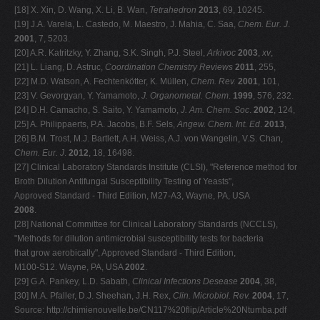
[18] X. Xin, D. Wang, X. Li, B. Wan,
Tetrahedron
2013
, 69, 10245.
[19] J.A. Varela, L. Castedo, M. Maestro, J. Mahia, C. Saa,
Chem. Eur. J
.
2001
, 7, 5203.
[20] A.R. Katritzky, Y. Zhang, S.K. Singh, P.J. Steel,
Arkivoc
2003
,
xv
,
[21] L. Liang, D. Astruc,
Coordination Chemistry Reviews
2011
, 255,
[22] M.D. Watson, A. Fechtenkötter, K. Müllen,
Chem. Rev.
2001
, 101,
[23] V. Gevorgyan, Y. Yamamoto,
J. Organometal. Chem
.
1999
, 576, 232.
[24] D.H. Camacho, S. Saito, Y. Yamamoto,
J. Am. Chem. Soc
.
2002
, 124,
[25] A. Philippaerts, P.A. Jacobs, B.F. Sels,
Angew. Chem. Int. Ed
.
2013
,
[26] B.M. Trost, M.J. Bartlett, A.H. Weiss, A.J. von Wangelin, V.S. Chan,
Chem. Eur. J
.
2012
, 18, 16498.
[27] Clinical Laboratory Standards Institute (CLSI), "Reference method for
Broth Dilution Antifungal Susceptibility Testing of Yeasts",
Approved Standard - Third Edition, M27-A3, Wayne, PA, USA
2008
.
[28] National Committee for Clinical Laboratory Standards (NCCLS),
"Methods for dilution antimicrobial susceptibility tests for bacteria
that grow aerobically", Approved Standard - Third Edition,
M100-S12. Wayne, PA, USA
2002
.
[29] G.A. Pankey, L.D. Sabath,
Clinical Infections Desease
2004
, 38,
[30] M.A. Pfaller, D.J. Sheehan, J.H. Rex,
Clin. Microbiol. Rev.
2004
, 17,
Source: http://chimienouvelle.be/CN117%20flip/Article%20Ntumba.pdf