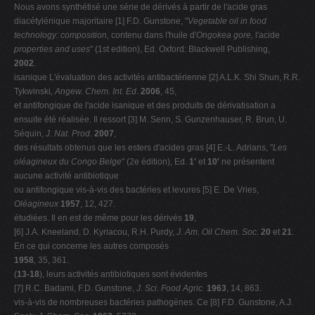
Nous avons synthétisé une série de dérivés à partir de l'acide gras
diacétylénique majoritaire [1] F.D. Gunstone, "
Vegetable oil in food
technology: composition,
contenu dans l'huile d'
Ongokea gore,
l'acide
properties and uses
" (1st edition),
Ed. Oxford: Blackwell Publishing,
2002
.
isanique L'évaluation des activités antibactérienne [2] A.L.K. Shi Shun, R.R.
Tykwinski
, Angew. Chem. Int. Ed
.
2006
, 45,
et antifongique de l'acide isanique et des produits de dérivatisation a
ensuite été réalisée. Il ressort [3] M. Senn, S. Gunzenhauser, R. Brun, U.
Séquin,
J. Nat. Prod
.
2007
,
des résultats obtenus que les esters d'acides gras [4] E.-L. Adrians, "
Les
oléagineux du Congo Belge
" (2e édition), Ed.
1'
et
10'
ne présentent
aucune activité antibiotique
ou antifongique vis-à-vis des bactéries et levures [5] E. De Vries,
Oléagineux
1957
, 12, 427.
étudiées. Il en est de même pour les dérivés
19
,
[6] J.A. Kneeland, D. Kyriacou, R.H. Purdy,
J. Am. Oil Chem. Soc.
20
et
21
.
En ce qui concerne les autres composés
1958
, 35, 361.
(
13-18
), leurs activités antibiotiques sont évidentes
[7] R.C. Badami, F.D. Gunstone,
J. Sci. Food Agric.
1963
, 14, 863.
vis-à-vis de nombreuses bactéries pathogènes. Ce [8] F.D. Gunstone, A.J.