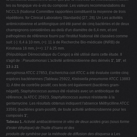
les ou fongique vis-à-vis du composé. Les valeurs recommandations du
NCCLS (National Committee rapportées constituent la moyenne de trois
répétitions. for Clinical Laboratory Standards) [27, 28]. Un Les activités
antimicrobienne et antifongique ont été panel de cinq bactéries et de deux
champignons considérées au-delà d'un diamètre de 6,4 mm, et ont
pathogènes de référence fourni par l'Institut National été classées comme
suit: (-): 6,4 à 10 mm, (+): 11 à de Recherche Bio-médicale (INRB) de
Kinshasa 16 mm, (++): 17 à 25 mm.
(République Démocratique du Congo) a été utilisé dans cette étude. Il
s'agit de :
Pseudomonas
L'activité antimicrobienne des dérivés
1'
,
10'
, et
13
à
21
aeruginosa
ATCC 27853,
Escherichia coli
ATCC a été évaluée contre cinq
espèces bactériennes (Tableau 25922,
Klebsiella pneumonie
ATCC 13883
1). A titre de contrôle positif, ces tests ont également (bactéries gram-
négatif),
Staphylococcus aureus
été réalisés avec un antibiotique de
référence, la ATCC 25923,
Staphyllococcus aureus
résistante à la
gentamycine. Les résultats obtenus indiquent l'absence Méthycilline ATCC
33591 (bactéries gram-positif), de toute activité antimicrobienne pour les
composés
1'
,
Tabeau 1.
Activité antibactérienne in vitro de deux acides gras (sous forme
d'ester éthylique) de l'huile d'isano et des
produits de synthèse par la méthode de diffusion des disquesa
a Les