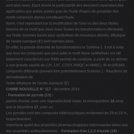
sont plus rares. Etant donné la particularité des devraient cependant être
applicables aux autres acides gras de l'huile d'isano de posséder des
motifs composés diynes constituant l'huile.
diyne, c'est cependant sur la modification de l'une ou des deux triples
liaisons de ce motif que nous nous Toutes les transformations effectuées
sur l'ester sommes basés pour synthétiser de nouveaux dérivés. éthylique
de l'acide isanique (
1'
) sont reprises dans
En effet, la grande diversité de transformations le Schéma 1. Il est à noter
que tous les composés que peut subir le motif diyne synthétisés ont été
totalement caractérisés par RMN permet de conduire, à partir de ce dernier,
à une grande variété de (1H, 13C, COSY, HMQC et HMBC), IR et (HR)MS.
composés différents pouvant être potentiellement Schéma 1 : Réactions de
dérivatisation de
l'ester éthylique de l'acide isanique (
1'
)
CHIMIE NOUVELLE N° 117
- décembre 2014
-
Formation de pyrrole (13) :
permis d'isoler, avec une régiosélectivité totale, la monopyridine
16
ainsi
que la bipyridine
17
, avec un
Les pyrroles sont des composés hétérocycliques rendement de 29 et 18 %,
respectivement.
importants ayant des propriétés pharmacologiques intéressantes telles que
des propriétés antibactériennes, -
Formation d'un 1,2,3-triazole (18) :