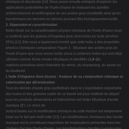
chimique et structurale [14]. Nous avons ensuite entrepris d'explorer les
applications potentielles de l'huile d'isano en évaluant les activités
antimicrobienne et antifongique de ses acides gras constitutifs ainsi qu'en
transformant ces derniers en dérivés pouvant être biologiquement actifs.
2. Séparation et caractérisation
Notre étude sur la caractérisation physico-chimique de l'huile d'isano nous
a confirmé que les graines d'
Ongokea gore
sont riches en huile (environ
55%) [12]. Elle nous a également montré que cette huile a des propriétés
physico-chimiques comparables Figure 3 : Structure des acides gras de
l'huile d'isano que nous avons isolés (sous à certaines huiles qui sont déjà
utilisées comme forme d'ester éthylique) et identifiés (
1,8-12
).
matières premières dans l'industrie du vernis, du shampoing, du savon ou
du biodiesel.
L'huile d'
Ongokea Gore
(isano) : Analyse de sa composition chimique et
valorisation par dérivatisation
Tous les dérivés d'acide gras synthétisés dans le L'exploitation industrielle
des huiles et des graisses cadre de ce travail ont pour matériel de départ
pour les produits alimentaires et l'oléochimie est l'ester éthylique d'acide
isanique (
1'
). Le choix de
surtout basée sur la modification chimique du cette fraction est simplement
basé sur le fait que motif ester [13]. Les modifications chimiques des l'acide
isanique est le constituant majoritaire de insaturations présentes dans les
chaînes d'acides l'huile d'isano. Les transformations décrites ci-après gras