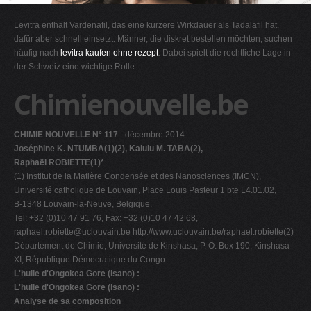
G
Levitra enthält Vardenafil, das eine kürzere Wirkdauer als Tadalafil hat,
H
dafür aber schnell einsetzt. Männer, die diskret bestellen möchten, suchen
häufig nach
levitra kaufen ohne rezept
. Dabei spielt die rechtliche Lage in
I
der Schweiz eine wichtige Rolle.
J
Chimienouvelle.be
K
L
CHIMIE NOUVELLE N° 117
- décembre 2014
M
Joséphine K. NTUMBA(1)(2), Kalulu M. TABA(2),
N
Raphaël ROBIETTE(1)*
(1) Institut de la Matière Condensée et des Nanosciences (IMCN),
O
Université catholique de Louvain, Place Louis Pasteur 1 bte L4.01.02,
P
B-1348 Louvain-la-Neuve, Belgique.
Tel: +32 (0)10 47 91 76, Fax: +32 (0)10 47 42 68,
Q
raphael.robiette@uclouvain.be
http://www.uclouvain.be/raphael.robiette(2)
R
Département de Chimie, Université de Kinshasa, P. O. Box 190, Kinshasa
XI, République Démocratique du Congo.
S
L'huile d'Ongokea Gore (isano) :
T
L'huile d'Ongokea Gore (isano) :
Analyse de sa composition
U