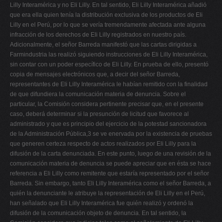
Lilly Interamérica y no Eli Lilly. En tal sentido, Eli Lilly Interamérica añadió
que era ella quien tenía la distribución exclusiva de los productos de Eli
Lilly en el Perú, por lo que se vería tremendamente afectada ante alguna
infracción de los derechos de Eli Lilly registrados en nuestro país.
Adicionalmente, el señor Barreda manifestó que las cartas dirigidas a
Farmindustria las realizó siguiendo instrucciones de Eli Lilly Interamérica,
sin contar con un poder específico de Eli Lilly. En prueba de ello, presentó
copia de mensajes electrónicos que, a decir del señor Barreda,
representantes de Eli Lilly Interamérica le habían remitido con la finalidad
de que difundiera la comunicación materia de denuncia. Sobre el
particular, la Comisión considera pertinente precisar que, en el presente
caso, deberá determinar si la presunción de licitud que favorece al
administrado y que es principio del ejercicio de la potestad sancionadora
de la Administración Pública,3 se ve enervada por la existencia de pruebas
que generen certeza respecto de actos realizados por Eli Lilly para la
difusión de la carta denunciada. En este punto, luego de una revisión de la
comunicación materia de denuncia se puede apreciar que en ésta se hace
referencia a Eli Lilly como remitente que estaría representado por el señor
Barreda. Sin embargo, tanto Eli Lilly Interamérica como el señor Barreda, a
quién la denunciante le atribuye la representación de Eli Lilly en el Perú,
han señalado que Eli Lilly Interamérica fue quién realizó y ordenó la
difusión de la comunicación objeto de denuncia. En tal sentido, la