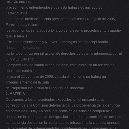
resolvió encausar el
procedimiento entendiéndose que ésta había sido iniciado por
Farmindustria.
Finalmente, mediante escrito presentado con fecha 4 de julio de 2006,
Farmindustria reiteró
los argumentos señalados a lo largo del presente procedimiento y añadió
que, si bien la
Oficina de Invenciones y Nuevas Tecnologías del Indecopi habría
declarado fundada en
parte la denuncia por infracción de derechos de patente interpuesta por Eli
Lilly y Eli Lilly and
Company Limited contra la denunciante, esta interpuso un recurso de
apelación contra la
misma el 22 de mayo de 2006, y hasta el momento no habría un
pronunciamiento de la Sala
de Propiedad Intelectual del Tribunal del Indecopi.
2. MATERIA
De acuerdo a los antecedentes expuestos, en el presente caso
corresponde a la Comisión determinar: 1. La procedencia de la denuncia
en contra de Eli Lilly. La presunta comisión de actos de competencia
desleal en la modalidad de denigración. La presunta comisión de actos de
competencia desleal en la modalidad de infracción a la cláusula general.
La necesidad de ordenar medidas complementarias. La pertinencia de