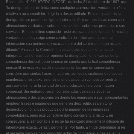
Resolución N° 051-97/TDC-INECOPI, de fecha 21 de febrero de 1997, que
"la denigración es definida como cualquier aseveración, verdadera o falsa,
relativa a un competidor, dirigida a desacreditarlo. En otras palabras, la
denigración se puede configurar tanto con afirmaciones falsas como con
afirmaciones verdaderas sobre un competidor, sobre sus productos o sus
servicios. En este último supuesto - esto es, cuando se difunda información
verdadera -, la ley exige como condición de licitud además que tal
información sea pertinente y exacta, dentro del contexto en que ésta se
difunde". A su vez, la Comisión ha establecido que al momento de
interpretar las normas que reprimen la denigración en el campo de la
competencia desleal, debe tenerse en cuenta que la leal competencia
mercantil no está exenta de situaciones en las que un comerciante
considere que ciertas frases, imágenes, sonidos o cualquier otro tipo de
manifestaciones o expresiones difundidas por un competidor podrían
agraviar o denigrar la calidad de sus productos o la propia imagen
comercial. Sin embargo, serán consideradas desleales aquellas
afirmaciones o declaraciones en donde las empresas o sus representantes
empleen frases e imágenes que generen descrédito, sea en tono
despectivo o no, a los productos o a la imagen de las empresas
competidoras, pues éste constituye daño concurrencial ilícito y, en
consecuencia, sancionable si no se ha realizado mediante la difusión de
información exacta, veraz y pertinente. Por tanto, a fin de determinar si en
el presente caso se han producido actos de competencia desleal en la