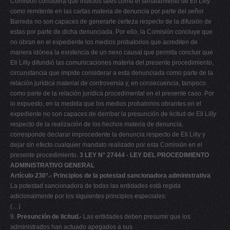
Comisión considera que indicios tales como el señalamiento de Eli Lilly
como remitente en las cartas materia de denuncia por parte del señor
Barreda no son capaces de generarle certeza respecto de la difusión de
estas por parte de dicha denunciada. Por ello, la Comisión concluye que
no obran en el expediente los medios probatorios que acrediten de
manera idónea la existencia de un nexo causal que permita concluir que
Eli Lilly difundió las comunicaciones materia del presente procedimiento,
circunstancia que impide considerar a esta denunciada como parte de la
relación jurídica material de controversia y, en consecuencia, tampoco
como parte de la relación jurídica procedimental en el presente caso. Por
lo expuesto, en la medida que los medios probatorios obrantes en el
expediente no son capaces de derribar la presunción de licitud de Eli Lilly
respecto de la realización de los hechos materia de denuncia,
corresponde declarar improcedente la denuncia respecto de Eli Lilly y
dejar sin efecto cualquier mandato realizado por esta Comisión en el
presente procedimiento.
3
LEY N° 27444 - LEY DEL PROCEDIMIENTO
ADMINISTRATIVO GENERAL
Artículo 230°.- Principios de la potestad sancionadora administrativa
La potestad sancionadora de todas las entidades está regida
adicionalmente por los siguientes principios especiales:
(…)
9.
Presunción de licitud.-
Las entidades deben presumir que los
administrados han actuado apegados a sus