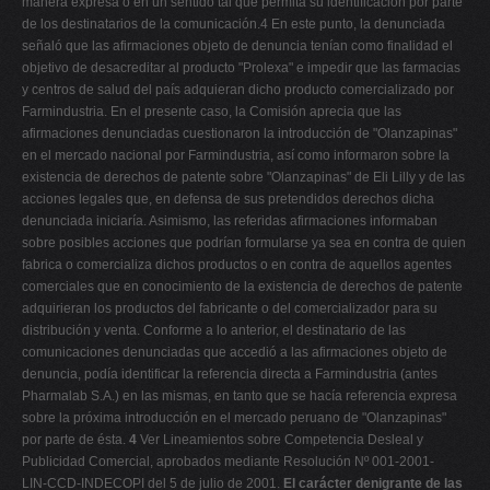
manera expresa o en un sentido tal que permita su identificación por parte
de los destinatarios de la comunicación.4 En este punto, la denunciada
señaló que las afirmaciones objeto de denuncia tenían como finalidad el
objetivo de desacreditar al producto "Prolexa" e impedir que las farmacias
y centros de salud del país adquieran dicho producto comercializado por
Farmindustria. En el presente caso, la Comisión aprecia que las
afirmaciones denunciadas cuestionaron la introducción de "Olanzapinas"
en el mercado nacional por Farmindustria, así como informaron sobre la
existencia de derechos de patente sobre "Olanzapinas" de Eli Lilly y de las
acciones legales que, en defensa de sus pretendidos derechos dicha
denunciada iniciaría. Asimismo, las referidas afirmaciones informaban
sobre posibles acciones que podrían formularse ya sea en contra de quien
fabrica o comercializa dichos productos o en contra de aquellos agentes
comerciales que en conocimiento de la existencia de derechos de patente
adquirieran los productos del fabricante o del comercializador para su
distribución y venta. Conforme a lo anterior, el destinatario de las
comunicaciones denunciadas que accedió a las afirmaciones objeto de
denuncia, podía identificar la referencia directa a Farmindustria (antes
Pharmalab S.A.) en las mismas, en tanto que se hacía referencia expresa
sobre la próxima introducción en el mercado peruano de "Olanzapinas"
por parte de ésta.
4
Ver Lineamientos sobre Competencia Desleal y
Publicidad Comercial, aprobados mediante Resolución Nº 001-2001-
LIN-CCD-INDECOPI del 5 de julio de 2001.
El carácter denigrante de las