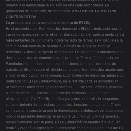
ordenar a la denunciada la emisión de una carta rectificatoria. La
graduación de la sanción, de ser el caso.
ANÁLISIS DE LA MATERIA
CONTROVERTIDA
La procedencia de la denuncia en contra de Eli Lilly
En el presente caso, Farmindustria denunció a ELi Lilly indicando que, a
través de su representante, el señor Barreda, había enviado a médicos y a
representantes de un número indeterminado de farmacias y hospitales, la
comunicación materia de denuncia, a través de la que se atribuye
derechos exclusivos respecto de todas las "Olanzapinas" y amenaza a sus
destinatarios que de comercializar el producto "Prolexa", elaborado por
Farmindustria, podrían incurrir en infracciones contra los derechos de
patente de Eli Lilly sobre el referido compuesto. Farmindustria añadió que,
si bien la distribución de la comunicación materia de denuncia habría sido
realizada por ELi Lilly Interamérica, en la referida carta se encontrarían
afirmaciones tales como "[p]or encargo de Eli Lilly and Company venimos
a informarle de la existencia de diversos derechos de patente por
olanzapinas (…)" o "Eli Lilly and Company nos ha solicitado pongamos en
su conocimiento de la existencia de estos derechos de patente (…)", que
conllevarían a considerar que la elaboración y distribución de la carta que
motivó la presente denuncia recae sobre Eli Lilly y Eli Lilly Interamérica,
respectivamente. Por su parte, Eli Lilly Interamérica manifestó que quién
realizó y ordenó la difusión de la comunicación objeto de denuncia fue Eli