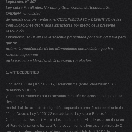
Legislativo N° 807 -
Ley sobre Facultades, Normas y Organización del Indecopi. Se
ORDENA, en calidad
de medida complementaria, el CESE INMEDIATO y DEFINITIVO de las
comunicaciones declaradas infractoras por medio de la presente
resolución.
Finalmente, se DENIEGA la solicitud presentada por Farmindustria para
que se
ordene la rectificación de las afirmaciones denunciadas, por las
razones expuestas
en la parte considerativa de la presente resolución.
1. ANTECEDENTES
Con fecha 11 de julio de 2005, Farmindustria (antes Pharmalab S.A.)
denunció a Eli Lilly
y Eli Lilly Interamérica por la presunta comisión de actos de competencia
desleal en la
modalidad de actos de denigración, supuesto ejemplificado en el artículo 11 del Decreto Ley N° 26122 (en adelante, Ley sobre Represión de la Competencia Desleal). Farmindustria afirmó que Eli Lilly es propietaria en el Perú de la patente titulada "Un procedimiento y formas cristalinas de 2-metil-thieno-benzodiacepina" (inscrita bajo el Título Nº 2073),1 la cual protege un producto elaborado con base en la Forma II del compuesto activo "Olanzapina". Según los términos de la denuncia, Farmindustria comercializa el producto farmacéutico "Prolexa", el mismo que es elaborado por la firma Cipla Limited de India (en adelante Cipla Ltd.) con base en nuevas formas del compuesto activo "Olanzapina". La referida empresa, a decir de Farmindustria, es titular a nivel internacional de la patente "New Polymorphic forms of Olanzapine", habiendo obtenido diversos registros en el extranjero.2 En este contexto, Farmindustria afirmó haber estudiado los alcances de las patentes bajo la titularidad de Eli Lilly en el Perú, para evitar la posibilidad de violar o afectar sus derechos mediante la comercialización del producto farmacéutico "Prolexa", lo cual, a decir de Farmindustria, fue comunicado a Eli Lilly en su oportunidad. Sin embargo, según Farmindustria, Eli Lilly, a través de su representante José Barreda Zegarra (en adelante, el señor Barreda), envió a médicos y a representantes de un número indeterminado de farmacias y hospitales, una comunicación fechada el 21 de junio de 2005, en la que se atribuye derechos exclusivos respecto de todas las "Olanzapinas". Asimismo, conforme se señala en la denuncia, en dicha comunicación se amenaza a sus destinatarios que comercializar el producto "Prolexa", elaborado por Farmindustria, podía hacerlos incurrir en infracciones contra los derechos de patente de Eli Lilly sobre el referido compuesto. En tal sentido, a criterio de Farmindustria, la referida carta objeto de denuncia es denigrante. Adicionalmente, indicó que ésta también puede intimidar a cualquier persona respetuosa de las normas legales, inhibiéndole de comprar el producto "Prolexa". De esta manera, Farmindustria solicitó a la Comisión que declarara la ilicitud de los hechos denunciados, que se enviara una carta rectificatoria a todos los receptores de la comunicación objeto de denuncia y que sancionara a las denunciadas con la multa correspondiente. Asimismo, como medida cautelar, Farmindustria solicitó a la Comisión que ordenara el cese inmediato de la difusión de manifestaciones similares a la comunicación objeto de denuncia. Mediante Resolución N° 1 de fecha 20 de julio de 2005, la Comisión calificó y admitió a trámite la denuncia presentada por Farmindustria contra Eli Lilly y Eli Lilly Interamérica, por la presunta comisión de actos de competencia desleal en la modalidad de denigración, supuesto ejemplificado en el artículo 11 de la Ley sobre Represión de la Competencia Desleal, así como por la cláusula general contenida en el artículo 6 del mismo cuerpo legal. 1 La denunciante señaló que Eli Lilly tiene igualmente inscritas las Patentes N° 2765, N° 1152, N° 2618 y Nº 2812. 2 Pharmalab afirmó que Cipla Limited ha obtenido los siguientes registros: WO0147933 - Solicitud PCT/GB00/04982 de fecha 22.12.2001, US 6,348,458 - Solicitud US20000540749 de fecha 31.03.2000, CA2395774 - Solicitud CA20002395774 de fecha 22.12.2001, EP1246827 - Solicitud EP20000983422 de fecha 22.12.2001, DE60019461D - Solicitud DE20006019461 de fecha 22.12.2001. Con fecha 9 de agosto de 2005, Barreda Moller S.C.R.L. devolvió la cédula de notificación de la Resolución N° 1 dirigida a Eli Lilly manifestando que la dirección ubicada en Av. Angamos Oeste N° 1200, Miraflores, Lima correspondería a su firma y no a la de la citada denunciada. Asimismo, Barreda Moller indicó que Eli Lilly se encontraría domiciliada en Indianápolis, Indiana 46285, Estados Unidos. Con fecha 16 de agosto de 2005, Eli Lilly Interamérica presentó su escrito de descargo señalando que quién realizó y ordenó la difusión de la comunicación objeto de denuncia fue Eli Lilly Interamérica y no Eli Lilly. En tal sentido, Eli Lilly Interamérica añadió que era ella quien tenía la distribución exclusiva de los productos de Eli Lilly en el Perú, por lo que se vería tremendamente afectada ante alguna infracción de los derechos de Eli Lilly registrados como patentes en nuestro país. Asimismo, añadió que en las cartas de fecha 21 de junio de 2005, materia de denuncia, existen referencias erróneas a Eli Lilly que no debieron de haber sido incluidas. En consecuencia, Eli Lilly Interamérica manifestó que, al haber sido quien remitió la referida carta, la presente denuncia no debería involucrar a Eli Lilly. Eli Lilly Interamérica señaló que la carta materia de denuncia contendría afirmaciones objetivas que hacen referencia a las patentes que Eli Lilly posee en el Perú y a los consecuentes derechos que dicha persona jurídica ostentaría. Adicionalmente, en la referida carta, a criterio de dicha denunciada, se haría referencia a las decisiones legales que Eli Lilly adoptaría de considerar su derecho vulnerado. Esta denunciada señaló que la información que se brindaría en la carta materia de imputación resultaría ser totalmente objetiva y verificable debido a que, como señalaría la propia Farmindustria, la denunciante remitió una carta con fecha 1 de junio de 2005 informando que iba a comercializar el producto "Prolexa" que estaría elaborado con base en la sustancia "Olanzapina" por la empresa Cipla Ltd., quien poseería diversas patentes que protegerían formas de "Olanzapina", distintas a las de Eli Lilly. En este contexto, Eli Lilly Interamérica indicó que con fecha 15 de junio de 2005, dio respuesta a la referida comunicación de fecha 1 de junio de 2005, indicando que el producto de Farmindustria sí violaría el derecho de patente de Eli Lilly debido a que "se había analizado el material genérico y en cada caso la forma de cristal predominante de "Olanzapina" era la forma estable poliforma II". A tal efecto, presentó el Informe 066-05 emitido por el Laboratorio de Difracción de Rayos – X de la Universidad Industrial de Santander, Escuela de Química, Laboratorio de Posgrado de Bucaramanga, Colombia. Eli Lilly Interamérica manifestó que Farmindustria no posee en el Perú derecho de patente sobre "Olanzapina" y agregó que no todas las presuntas titularidades de patentes de la empresa Cipla Ltd., alegadas por la denunciante, serían patentes, ya que algunas de ellas serían solicitudes de patentes. Así, a criterio de Eli Lilly Interamérica, la denunciante se encontraría tergiversando la realidad realizando afirmaciones que no son del todo ciertas, al atribuirse derechos que no le corresponden, así como atribuyendo conductas tendenciosas, infundadas y denigrantes contra las denunciadas. Eli Lilly Interamérica señaló que la intención de las comunicaciones de fecha 21 de junio de 2005, materia del presente procedimiento, era poner en conocimiento los derechos de patentes de Eli Lilly sobre "Olanzapina" y los derechos que como tal posee de acuerdo a ley en el supuesto de que se considere afectada o considere vulnerados algunos de sus derechos, así como de las acciones que pretendía adoptar. Agregó que la información contenida en dicha comunicación sería veraz, exacta y pertinente. Asimismo, señaló que no existiría una denigración en contra de Farmindustria a través de una comunicación cuya finalidad es poner en conocimiento las acciones que Eli Lilly tenía considerado adoptar al ver vulnerados sus derechos de patentes. Por lo expuesto, solicitó a la Comisión que declarara infundada la presente denuncia. Mediante escrito presentado con fecha 13 de agosto de 2005, Farmindustria adjuntó documentos que a su criterio acreditarían tanto el ejercicio de la representación de Eli Lilly por el señor Barreda, así como que el domicilio procesal de dicha denunciada se encontraría ubicado en Av. Angamos Oeste N° 1200, Miraflores, Lima. Asimismo, la denunciante solicitó que se tuviera por no contestada la denuncia que, a su entender, se encontraría correctamente notificada al apoderado de Eli Lilly en el Perú. Mediante escrito presentado con fecha 9 de septiembre de 2005, Eli Lilly Interamérica reiteró los argumentos presentados en su descargo de fecha 16 de agosto de 2005. Mediante Resolución N° 2 de fecha 28 de septiembre de 2005, la Comisión resolvió calificar como reservada y confidencial la información contenida en el listado elaborado sobre la base de los cargos de las comunicaciones materia de denuncia, en el que se especifican los destinatarios y las comunicaciones denunciadas remitidas. Con fecha 20 de octubre de 2005, Eli Lilly Interamérica presentó un escrito manifestando que el domicilio de Eli Lilly no se encontraría ubicado en la dirección en la que desarrolla sus operaciones la firma Barreda Moller. Asimismo, Eli Lilly Interamérica reiteró que el hecho denunciado era de su autoría y responsabilidad. Mediante escrito presentado con fecha 7 de noviembre de 2005, Farmindustria señaló que si bien la distribución de la comunicación materia de denuncia habría sido realizada por Eli Lilly Interamérica, en la referida carta se encontrarían afirmaciones tales como "[p]or encargo de Eli Lilly and Company venimos a informarle de la existencia de diversos derechos de patente por olanzapinas (…)" o "Eli Lilly and Company nos ha solicitado pongamos en su conocimiento de la existencia de estos derechos de patente (…)". En consecuencia, a criterio de Farmindustria, la elaboración y distribución de la carta que motivo la presente denuncia recae sobre Eli Lilly y Eli Lilly Interamérica, respectivamente. Farmindustria señaló que la afirmación "[n]uestra principal (entiéndase Eli Lilly and Company) ha tomado conocimiento de la reciente introducción o amenaza de próxima introducción de "Olanzapinas" en el mercado peruano por Pharmalab S.A.", no sería verdadera, exacta ni pertinente. Al respecto, manifestó que el producto "Prole