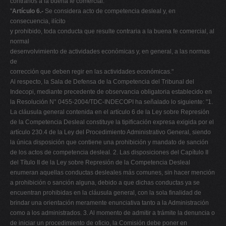
contrarios a la buena fe comercial:
"
Artículo 6.-
Se considera acto de competencia desleal y, en
consecuencia, ilícito
y prohibido, toda conducta que resulte contraria a la buena fe comercial, al
normal
desenvolvimiento de actividades económicas y, en general, a las normas
de
corrección que deben regir en las actividades económicas."
Al respecto, la Sala de Defensa de la Competencia del Tribunal del
Indecopi, mediante precedente de observancia obligatoria establecido en
la Resolución N° 0455-2004/TDC-INDECOPI ha señalado lo siguiente: "1.
La cláusula general contenida en el artículo 6 de la Ley sobre Represión
de la Competencia Desleal constituye la tipificación expresa exigida por el
artículo 230.4 de la Ley del Procedimiento Administrativo General, siendo
la única disposición que contiene una prohibición y mandato de sanción
de los actos de competencia desleal. 2. Las disposiciones del Capítulo II
del Título II de la Ley sobre Represión de la Competencia Desleal
enumeran aquellas conductas desleales más comunes, sin hacer mención
a prohibición o sanción alguna, debido a que dichas conductas ya se
encuentran prohibidas en la cláusula general, con la sola finalidad de
brindar una orientación meramente enunciativa tanto a la Administración
como a los administrados. 3. Al momento de admitir a trámite la denuncia o
de iniciar un procedimiento de oficio, la Comisión debe poner en