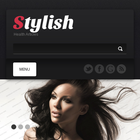
Health Articles
MENU
A
B
C
D
E
F