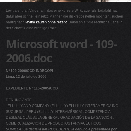
G
Levitra enthält Vardenafil, das eine kürzere Wirkdauer als Tadalafil hat,
H
dafür aber schnell einsetzt. Männer, die diskret bestellen möchten, suchen
häufig nach
levitra kaufen ohne rezept
. Dabei spielt die rechtliche Lage in
I
der Schweiz eine wichtige Rolle.
J
Microsoft word - 109-
K
L
2006.doc
M
N
Nº 109-2006/CCD-INDECOPI
O
Lima, 12 de julio de 2006
P
EXPEDIENTE N° 115-2005/CCD
Q
DENUNCIANTE :
R
: ELI LILLY AND COMPANY (ELI LILLY) ELI LILLY INTERAMÉRICA INC.
S
SUCURSAL PERÚ (ELI LILLY INTERAMÉRICA) : COMPETENCIA
DESLEAL CLÁUSULA GENERAL GRADUACIÓN DE LA SANCIÓN :
T
COMERCIALIZACIÓN DE PRODUCTOS FARMACÉUTICOS
U
SUMILLA: Se declara IMPROCEDENTE la denuncia presentada por