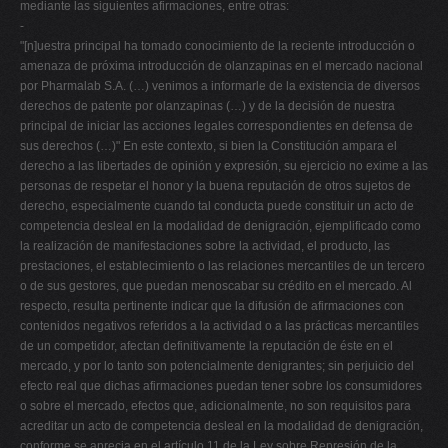
mediante las siguientes afirmaciones, entre otras:
-
"[n]uestra principal ha tomado conocimiento de la reciente introducción o
amenaza de próxima introducción de olanzapinas en el mercado nacional
por Pharmalab S.A. (…) venimos a informarle de la existencia de diversos
derechos de patente por olanzapinas (…) y de la decisión de nuestra
principal de iniciar las acciones legales correspondientes en defensa de
sus derechos (…)" En este contexto, si bien la Constitución ampara el
derecho a las libertades de opinión y expresión, su ejercicio no exime a las
personas de respetar el honor y la buena reputación de otros sujetos de
derecho, especialmente cuando tal conducta puede constituir un acto de
competencia desleal en la modalidad de denigración, ejemplificado como
la realización de manifestaciones sobre la actividad, el producto, las
prestaciones, el establecimiento o las relaciones mercantiles de un tercero
o de sus gestores, que puedan menoscabar su crédito en el mercado. Al
respecto, resulta pertinente indicar que la difusión de afirmaciones con
contenidos negativos referidos a la actividad o a las prácticas mercantiles
de un competidor, afectan definitivamente la reputación de éste en el
mercado, y por lo tanto son potencialmente denigrantes; sin perjuicio del
efecto real que dichas afirmaciones puedan tener sobre los consumidores
o sobre el mercado, efectos que, adicionalmente, no son requisitos para
acreditar un acto de competencia desleal en la modalidad de denigración,
conforme se aprecia en el artículo 11 de la Ley sobre Represión de la