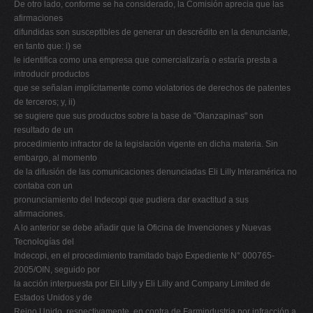
De otro lado, conforme se ha considerado, la Comisión aprecia que las
afirmaciones
difundidas son susceptibles de generar un descrédito en la denunciante,
en tanto que: i) se
le identifica como una empresa que comercializaría o estaría presta a
introducir productos
que se señalan implícitamente como violatorios de derechos de patentes
de terceros; y, ii)
se sugiere que sus productos sobre la base de "Olanzapinas" son
resultado de un
procedimiento infractor de la legislación vigente en dicha materia. Sin
embargo, al momento
de la difusión de las comunicaciones denunciadas Eli Lilly Interamérica no
contaba con un
pronunciamiento del Indecopi que pudiera dar exactitud a sus
afirmaciones.
A lo anterior se debe añadir que la Oficina de Invenciones y Nuevas
Tecnologías del
Indecopi, en el procedimiento tramitado bajo Expediente N° 000765-
2005/OIN, seguido por
la acción interpuesta por Eli Lilly y Eli Lilly and Company Limited de
Estados Unidos y de
Reino Unido, respectivamente, en contra de Farmindustria por infracción a