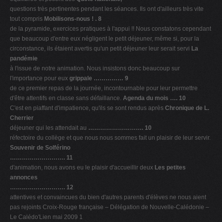
questions très pertinentes pendant les séances. Ils ont d'ailleurs très vite
tout compris
Mobilisons-nous ! . 8
de la pyramide, exercices pratiques à l'appui !! Nous constatons cependant
que beaucoup d'entre eux négligent le petit déjeuner, même si, pour la
circonstance, ils étaient avertis qu'un petit déjeuner leur serait servi
La
pandémie
à l'issue de notre animation. Nous insistons donc beaucoup sur
l'importance pour eux
grippale …………… 9
de ce premier repas de la journée, incontournable pour leur permettre
d'être attentifs en classe sans défaillance.
Agenda du mois …. 10
C'est en piaffant d'impatience, qu'ils se sont rendus après
Chronique de L.
Cherrier
déjeuner qui les attendait au
………………………. 10
réfectoire du collège et que nous nous sommes fait un plaisir de leur servir.
Souvenir de Solférino
………………………. 11
d'animation, nous avons eu le plaisir d'accueillir deux
Les petites
annonces
………………………. 12
attentives et convaincues du bien d'autres parents d'élèves ne nous aient
pas rejoints Croix-Rouge française – Délégation de Nouvelle-Calédonie –
Le Calédo'Lien mai 2009 1