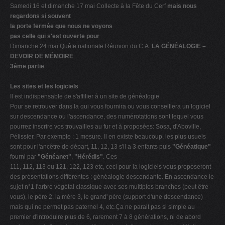
Samedi 16 et dimanche 17 mai Collecte à la Fête du Cerf
mais nous
regardons si souvent
la porte fermée que nous ne voyons
pas celle qui s'est ouverte pour
Dimanche 24 mai Quête nationale Réunion du C.A.
LA GÉNÉALOGIE –
DEVOIR DE MÉMOIRE
3ème partie
Les sites et les logiciels
Il est indispensable de s'affilier à un site de généalogie
Pour se retrouver dans la qui vous fournira ou vous conseillera un logiciel
sur descendance ou l'ascendance, des numérotations sont lequel vous
pourrez inscrire vos trouvailles au fur et à proposées: Sosa, d'Aboville,
Pélissier. Par exemple : 1 mesure. Il en existe beaucoup, les plus usuels
sont pour l'ancêtre de départ, 11, 12, 13 s'il a 3 enfants puis
"Généatique"
fourni par
"Généanet"
,
"Hérédis"
. Ces
111, 112, 113 ou 121, 122, 123 etc, ceci pour la logiciels vous proposeront
des présentations différentes : généalogie descendante. En ascendance le
sujet n°1 l'arbre végétal classique avec ses multiples branches (peut être
vous), le père 2, la mère 3, le grand' père (support d'une descendance)
mais qui ne permet pas paternel 4, etc.Ça ne parait pas si simple au
premier d'introduire plus de 6, rarement 7 à 8 générations, ni de abord