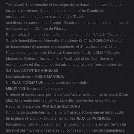
Technique). Une humaine et technique de ce département candidature
locale a été retenue. Sa par la mise en place d'un
Comité de
mission sera de mettre en place ce projet
Tutelle
.
ambitieux en partenariat et l'appui : Sa mission est parvenue à son terme et
remplacée par un
Comité de Pilotage :
Provinciales, Communales du Nord, nomination d'un D.T.U.S. (Directeur la
Société Immobilière de Nouvelle- Calédonie (SIC), la SOFINOR (Société
de financement dynamique et compétente, et d'investissement de la
Province nomination d'un Médecin Urgentiste Nord), la SMSP (Société
Minière du Référent Territorial, Sud Pacifique) et les Club-Services
réaménagement des locaux existants, amélioration et réorganisation de
3.4 -
Les ACTIVITES ANNEXES
Les animations «
MIEUX MANGER,
Un
PLAN FORMATION
bien élaboré par le « staff »
MIEUX VIVRE
» est sur les « rails »
Urgence et Secourisme, permet de voir l'avenir avec la mise en place d'une
plus de sérénité pour réaliser les objectifs : convention entre le Vice-
Rectorat, relance des
POSTES de SECOURS
l'importante Société Agro-alimentaire
Transcalédonienne
en juillet 2009,
de la place et la Croix-Rouge et surtout les
JEUX du PACIFIQUE
française. Un cadre du siège national, calédonien, a pris sur son temps de
qui sont des manifestions phares qui congés pour former des animateurs.