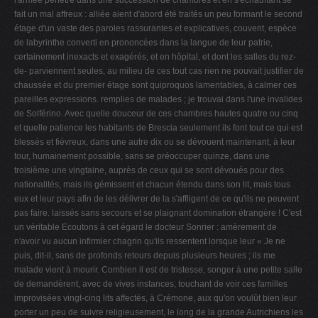
l'armée
pénètre dans une succession de chambres et en s'échauffant se
fait un mal affreux : alliée aient d'abord été traités un peu
formant le second
étage d'un vaste des paroles rassurantes et explicatives,
couvent, espèce
de labyrinthe converti en prononcées dans la langue de leur patrie,
certainement inexacts et exagérés, et en
hôpital, et dont les salles du rez-
de- parviennent seules, au milieu de ces tout cas rien ne pouvait justifier de
chaussée et du premier étage sont quiproquos lamentables, à calmer ces
pareilles expressions.
remplies de malades ; je trouvai dans l'une invalides
de Solférino. Avec quelle douceur
de ces chambres hautes quatre ou cinq
et quelle patience les habitants de Brescia seulement ils font tout ce qui est
blessés et fiévreux, dans une autre dix ou se dévouent maintenant, à leur
tour, humainement possible, sans se préoccuper
quinze, dans une
troisième une vingtaine, auprès de ceux qui se sont dévoués pour des
nationalités, mais ils gémissent et
chacun étendu dans son lit, mais tous
eux et leur pays afin de les délivrer de la s'affligent de ce qu'ils ne peuvent
pas faire.
laissés sans secours et se plaignant domination étrangère ! C'est
un véritable Ecoutons à cet égard le docteur Sonrier : amèrement de
n'avoir vu aucun infirmier chagrin qu'ils ressentent lorsque leur « Je ne
puis, dit-il, sans de profonds retours
depuis plusieurs heures ; ils me
malade vient à mourir. Combien il est de tristesse, songer à une petite salle
de
demandèrent, avec de vives instances, touchant de voir ces familles
improvisées vingt-cinq lits affectés, à Crémone, aux
qu'on voulût bien leur
porter un peu de suivre religieusement, le long de la grande Autrichiens les