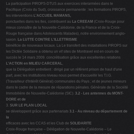
La participation PIROPS-DTUS aux exercices interarmées dans le
Pacifique (Croix du Sud), croissance permanente : les formations PIROPS,
les interventions
L'ACCUEIL MAMANS,
ponctuelles dans les Iles, contribuent au
La CREEAM
(Croix-Rouge pour
mieux connaître de la Nouvelle-Calédonie, de la France et de la Croix-
Rouge française dans Adolescents Malades), notre environnement anglo-
saxon.
La LUTTE CONTRE L'ILLETTRISME
bénéficie de nouveaux locaux. La Le transfert des installations PIROPS sur
les Dictée Solidaire a obtenu un vif sites de Montravel est en cours de
succès le 14 mars 2009. concrétisation grâce aux excellentes relations
L'ACTION en MILIEU CARCERAL
,
que la Délégation entretient : dirigé par un référent prison de haut d'une
part, avec les institutions niveau nous permet d'accueillir les T.I.G.
(Travailleur d'Intérêt Général) communales du Pays ; et de jeunes mineurs
dans le cadre de la mesure de réparations pénales. Générale de la Société
Immobilière de Nouvelle-Calédonie (SIC).
3.2 - Les antennes du MONT-
DORE et de
3.
SUR LE PLAN LOCAL
se développent grâce aux partenariats
3.1 - Au niveau du département de
la
efficaces avec les CCAS et les Club de
SOLIDARITE
Croix-Rouge française – Délégation de Nouvelle-Calédonie – Le