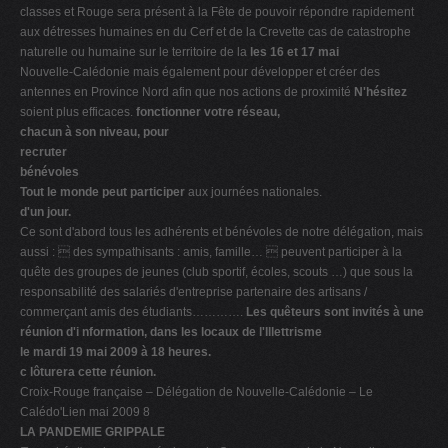
classes et Rouge sera présent à la Fête de pouvoir répondre rapidement
aux détresses humaines en du Cerf et de la Crevette cas de catastrophe
naturelle ou humaine sur le territoire de la
les 16 et 17 mai
Nouvelle-Calédonie mais également pour développer et créer des
antennes en Province Nord afin que nos actions de proximité
N'hésitez
soient plus efficaces.
fonctionner votre réseau,
chacun à son niveau, pour
recruter
bénévoles
Tout le monde peut participer
aux journées nationales.
d'un jour.
Ce sont d'abord tous les adhérents et bénévoles de notre délégation, mais
aussi :  des sympathisants : amis, famille…  peuvent participer à la
quête des groupes de jeunes (club sportif, écoles, scouts …) que sous la
responsabilité des salariés d'entreprise partenaire des artisans /
commerçant amis des étudiants………….
Les quêteurs sont invités à une
réunion d'i nformation, dans les locaux de l'Illettrisme
le mardi 19 mai 2009 à 18 heures.
c lôturera cette réunion.
Croix-Rouge française – Délégation de Nouvelle-Calédonie – Le
Calédo'Lien mai 2009 8
LA PANDEMIE GRIPPALE