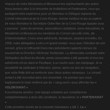
niveaux de notre Mesdames et Messieurs les représentants des action.
Nous devons aller à la rencontre de Institutions et Partenaires, ceux qui
partagent notre espérance pour un Monsieur le Délégué régional du
Comité International de la Croix-Rouge, monde meilleur et qui acceptent
de nous Monsieur le Secrétaire Outre-Mer de la Croix-Rouge épauler pour
y parvenir : clubs de services, associations caritatives, socio-éducatives, la
Mesdames et Messieurs les membres du Conseil sécurité civile, etc…
d'Administration, Chers amis adhérents, donateurs, salariés et invités, En
2008, notre délégation a vécu un grand rendez- vous avec l'élection de son
conseil, grâce à l'efficacité Dans mes précédents rapports moraux j'ai
souvent de la Direction Générale Territoriale. La démocratie comparé notre
Délégation du Bout du Monde, perdu associative a été garantie et tous les
adhérents ont eu dans le Pacifique, à un navire avec son équipage. Je la
possibilité de participer à l'élection. pense, après six ans de navigation,
que notre flotte doit se renforcer avec deux autres vaisseaux : Le conseil
sortant a été reconduit dans son ensemble, • le premier que nous
baptiserons le mais renforcé par du « sang neuf » pour affronter les
«
VOLONTARIAT »
4 prochaines années. Une équipe solidaire aux compétences
complémentaires a donc été constituée. le deuxième, le
« PARTENARIAT
»
Cette première année de la nouvelle mandature a été 1.
Le «