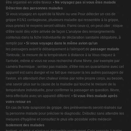
être organisé en votre faveur. •
Ne voyagez pas si vous êtes malade
Détection des personnes malades
Si vous voyagez en ayant de la fièvre ou une Pour détecter un cas de
grippe H1N1 contagieuse, plusieurs maladie qui ressemble à la grippe,
vous prenez le moyens seront utilisés. Parmi ceux-ci, on peut citer : risque
d'être isolé dès votre arrivée de façon L'analyse des renseignements
contenus dans la fiche individuelle de déclaration sanitaire obligatoire, à
remplir par •
Si vous voyagez dans le même avion qu'un
les passagers avant le débarquement à l'aéroport de
passager malade
Tontouta ; la mesure de la température à distance à la Vous risquez à
l'arrivée, même si vous ne vous recherche d'une fièvre, par exemple par
caméra thermique ; sentez pas malade, d'être mis en quarantaine avec cet
appareil est sans danger et ne fait que mesurer la les autres passagers de
l'avion, en attendant d'en chaleur émise par notre propre corps, au besoin,
une savoir plus sur la cause de la maladie qui touche le mesure de la
température individuelle, pour confirmer la passager en question. fièvre,
sera effectuée avec un appareil différent. •
Si vous êtes malade après
votre retour en
En cas de forte suspicion de grippe, des prélèvements seront réalisés sur
la personne malade pour préciser le diagnostic. Débutez sans attendre les
mesures d'hygiène et consultez le plus vite possible votre médecin
Isolement des malades