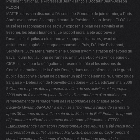
Président National, le Professeur Jean-François
Docteur Jean-Joseph
FLOCH
MATTEI dans son discours à l'Assemblée Générale de juin dernier, à Paris :
Après avoir présenté le rapport moral, le Président Jean-Joseph FLOCH a
laissé les responsables de secteur exposer le bilan des activités et au
trésorier, les bilans financiers. Le rapport moral a été approuvé à
l'unanimité et quitus a été donné aux rapports financiers, avant de
distribuer un trophée à chaque responsable Puis, Frédéric Pichonnat,
Secrétaire Outre Mer a remercier le Conseil d'Administration bénévoles du
travail fourni tout au long de l'année. Enfin Jean-Luc Metzker, délégué du
CICR et invité par la délégation a présenté le rôle et les missions du
Comité International de la Croix-Rouge, dans une conférence où le grand
public était convié ; avant de partager un apéritif déjeunatoire. Croix-Rouge
française – Délégation de Nouvelle-Calédonie – Le Calédo'Lien mai 2009
5
Chaque responsable a présenté le bilan de ses activités et les projets
2009 mis ou à mettre en place
Remise d'un trophée et d'un diplôme
en
remerciement de l'engagement des responsables de chaque secteur
d'activité
Myriam PARADOT a été mise à l'honneur, à l'aube de sa retraite
après 39
années de travail au sein de la Maison du Petit Enfant
Un apéritif
déjeunatoire a clôturé ce
moment fort de notre délégation.
L'ETFPA
(Etablissement de
Formation Professionnelle des
Adultes) a été choisi pour
la
préparation du buffet.
Jean-Luc METZKER, délégué du
CICR pendant
son intervention au
Un temps d'échange et de partage
cours de la