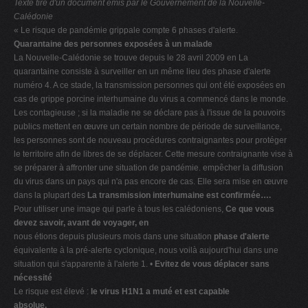
Texte tiré d'un document émis par le Gouvernement de la Nouvelle-
Calédonie
« Le risque de pandémie grippale compte 6 phases d'alerte.
Quarantaine des personnes exposées à un malade
La Nouvelle-Calédonie se trouve depuis le 28 avril 2009 en La
quarantaine consiste à surveiller en un même lieu des phase d'alerte
numéro 4. A ce stade, la transmission personnes qui ont été exposées en
cas de grippe porcine interhumaine du virus a commencé dans le monde.
Les contagieuse ; si la maladie ne se déclare pas à l'issue de la pouvoirs
publics mettent en œuvre un certain nombre de période de surveillance,
les personnes sont de nouveau procédures contraignantes pour protéger
le territoire afin de libres de se déplacer. Cette mesure contraignante vise à
se préparer à affronter une situation de pandémie. empêcher la diffusion
du virus dans un pays qui n'a pas encore de cas. Elle sera mise en œuvre
dans la plupart des
La transmission interhumaine est confirmée….
Pour utiliser une image qui parle à tous les calédoniens,
Ce que vous
devez savoir, avant de voyager, en
nous étions depuis plusieurs mois dans une situation
phase d'alerte
équivalente à la pré-alerte cyclonique, nous voilà aujourd'hui dans une
situation qui s'apparente à l'alerte 1. •
Evitez de vous déplacer sans
nécessité
Le risque est élevé :
le virus H1N1 a muté et est capable
absolue.