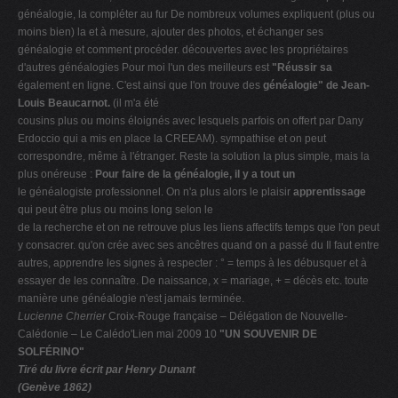
généalogie, la compléter au fur De nombreux volumes expliquent (plus ou
moins bien) la et à mesure, ajouter des photos, et échanger ses
généalogie et comment procéder. découvertes avec les propriétaires
d'autres généalogies Pour moi l'un des meilleurs est
"Réussir sa
également en ligne. C'est ainsi que l'on trouve des
généalogie" de Jean-
Louis Beaucarnot.
(il m'a été
cousins plus ou moins éloignés avec lesquels parfois on offert par Dany
Erdoccio qui a mis en place la CREEAM). sympathise et on peut
correspondre, même à l'étranger. Reste la solution la plus simple, mais la
plus onéreuse :
Pour faire de la généalogie, il y a tout un
le généalogiste professionnel. On n'a plus alors le plaisir
apprentissage
qui peut être plus ou moins long selon le
de la recherche et on ne retrouve plus les liens affectifs temps que l'on peut
y consacrer. qu'on crée avec ses ancêtres quand on a passé du Il faut entre
autres, apprendre les signes à respecter : ° = temps à les débusquer et à
essayer de les connaître. De naissance, x = mariage, + = décès etc. toute
manière une généalogie n'est jamais terminée.
Lucienne Cherrier
Croix-Rouge française – Délégation de Nouvelle-
Calédonie – Le Calédo'Lien mai 2009 10
"UN SOUVENIR DE
SOLFÉRINO"
Tiré du livre écrit par Henry Dunant
(Genève 1862)