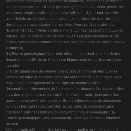
mais on peut s'inventer de systèmes de notations : donner des détails sur
chaque personne, mais il est le première génération, deuxième génération
etc. mieux adapté à l'affichage et le plus artistique. Il y a Il faut aussi être
assez habile en informatique. aussi l'arbre sous forme de roue, les lignées
descendantes, ascendantes, horizontales. Pour citer divers sites: Sur
"Bigenet", il y a16 millions d'actes en ligne. Sur "Généabank" on trouve les
relevés Ces logiciels sont en général payants (on peut en trouver d'Etat
civil faits par les Associations françaises. des gratuits sur internet tels que
«
Gramps »)
"La France généalogique" peut faire effectuer des Il faut bien choisir dès le
départ car il est difficile de Cliquez sur
Memorhom
et vous trouverez tous
ces sites
changer quand on a un nombre conséquent de noms sur ainsi que les
archives en ligne et les associations qui ont son arbre, bien qu'il y ait des
moyens pour les également mis en ligne de nombreux actes.
"informaticiens" chevronnés de faire passer les données Sur tous ces sites
il y a des blogs de discussions où l'on de l'un sur l'autre. peut poser des
questions et recevoir des réponses. Ils Les différents sites de généalogie
sont tous très publient souvent des revues telles "la Revue française
intéressants (ils nécessitent le plus souvent un de la Généalogie", "la
France généalogique", "les abonnement). En ce qui concerne
Généanet
,
on peut
Métiers d'autrefois", toutes très intéressantes. mettre en ligne sa propre