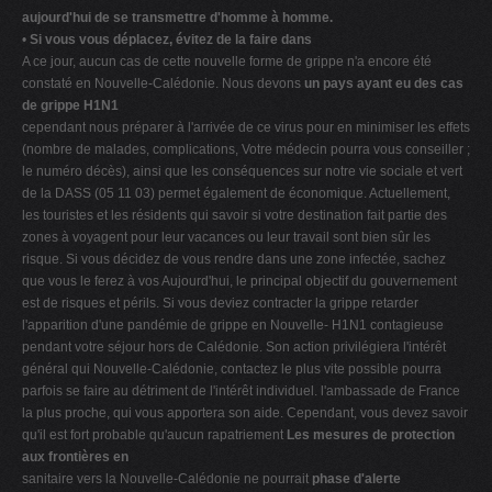
aujourd'hui de se transmettre d'homme à homme.
•
Si vous vous déplacez, évitez de la faire dans
A ce jour, aucun cas de cette nouvelle forme de grippe n'a encore été
constaté en Nouvelle-Calédonie. Nous devons
un pays ayant eu des cas
de grippe H1N1
cependant nous préparer à l'arrivée de ce virus pour en minimiser les effets
(nombre de malades, complications, Votre médecin pourra vous conseiller ;
le numéro décès), ainsi que les conséquences sur notre vie sociale et vert
de la DASS (05 11 03) permet également de économique. Actuellement,
les touristes et les résidents qui savoir si votre destination fait partie des
zones à voyagent pour leur vacances ou leur travail sont bien sûr les
risque. Si vous décidez de vous rendre dans une zone infectée, sachez
que vous le ferez à vos Aujourd'hui, le principal objectif du gouvernement
est de risques et périls. Si vous deviez contracter la grippe retarder
l'apparition d'une pandémie de grippe en Nouvelle- H1N1 contagieuse
pendant votre séjour hors de Calédonie. Son action privilégiera l'intérêt
général qui Nouvelle-Calédonie, contactez le plus vite possible pourra
parfois se faire au détriment de l'intérêt individuel. l'ambassade de France
la plus proche, qui vous apportera son aide. Cependant, vous devez savoir
qu'il est fort probable qu'aucun rapatriement
Les mesures de protection
aux frontières en
sanitaire vers la Nouvelle-Calédonie ne pourrait
phase d'alerte