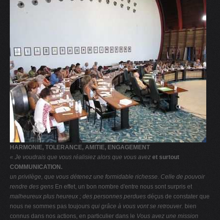
HARMONIE, TOLERANCE, AMITIE, ENGAGEMENT
« Je voudrais que vous réalisiez alors que vous avez
et surtout
COMMUNICATION.
un privilège, que vous détenez une formidable
richesse. Celle de pouvoir
rendre des gens
En effet, un bon nombre d'entre nous sont surpris et
malheureux plus heureux ; des personnes perdues
déçus de constater que
nous ne sommes pas toujours
qui grâce à vous vont se retrouver.
bien
connus dans nos actions, en particulier dans le
Vous avez une mission