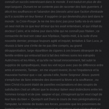
connaît un succès retentissant dans le monde. Il est traduit en plus de dix-
sept langues. Dunant ne se contente pas de raconter des faits guerriers.
Il
décrit les souffrances et l'abandon des blessés ainsi que l'action d'entraide
qu'il a suscitée en leur faveur.
Il suggère ce qui deviendra plus tard dans le
monde : la Croix-Rouge
Je ne me tins donc pas pour battu vis-à-vis saisir
un seul mot de ce que leur dit leur qui les avait entendues, et qui s'était du
docteur Calini, et le même jour dans hôte qui ne connaît pas l'italien ; ce
consacrée de tout son cœur aux hôpitaux,
l'après-midi, à la suite d'une
nouvelle dernier, presque toujours agité et inquiet,
tentative à San Luca, je
réussis à faire une s'irrite de ne pas être compris, au grand
désapprobation,
large répartition de cigares à ces braves désespoir de la
famille entière qui entourait tout à fait des mêmes soins les
estropiés
Autrichiens et les Alliés, et qu'elle ne faisait
innocemment, fait subir le
supplice de sympathiques, mais les voit reçus avec pas de différence entre
amis et ennemis,
Tantale ; en me voyant revenir, ils ne l'impatience et la
mauvaise humeur que « car, ajouta-t-elle, Notre Seigneur Jésus-
purent
s'empêcher de faire entendre des donnent la fièvre et la souffrance ; ou
bien Christ n'a point établi de pareilles
exclamations et des soupirs de
satisfaction c'est un officier que le docteur italien veut distinctions entre les
hommes lorsqu'il
et de joie. saigner et qui, s'imaginant qu'on veut s'agit de
leur faire du bien ». Quoiqu'il soit
Dans le cours de mes pérégrinations je
l'amputer, lui résiste de toutes ses forces, possible que les prisonniers de