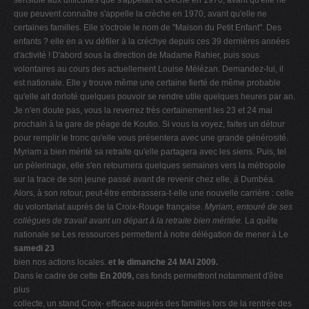
sensible aux difficultés que s'appelait la crèche en 1970, avant qu'elle ne
que peuvent connaître s'appelle la crèche en 1970, avant qu'elle ne
certaines familles. Elle s'octroie le nom de "Maison du Petit Enfant". Des
enfants ? elle en a vu défiler à la crèchye depuis ces 39 dernières années
d'activité ! D'abord sous la direction de Madame Rahier, puis sous
volontaires au cours des actuellement Louise Mélézan. Demandez-lui, il
est nationale. Elle y trouve même une certaine fierté de même probable
qu'elle ait dorloté quelques pouvoir se rendre utile quelques heures par an.
Je n'en doute pas, vous la reverrez très certainement les 23 et 24 mai
prochain à la gare de péage de Koutio. Si vous la voyez, faites un détour
pour remplir le tronc qu'elle vous présentera avec une grande générosité.
Myriam a bien mérité sa retraite qu'elle partagera avec les siens. Puis, tel
un pèlerinage, elle s'en retournera quelques semaines vers la métropole
sur la trace de son jeune passé avant de revenir chez elle, à Dumbéa.
Alors, à son retour, peut-être embrassera-t-elle une nouvelle carrière : celle
du volontariat auprès de la Croix-Rouge française.
Myriam, entouré de ses
collègues de travail
avant un départ à la retraite bien méritée.
La quête
nationale se Les ressources permettent à notre délégation de mener à Le
samedi 23
bien nos actions locales.
et le dimanche 24 MAI 2009.
Dans le cadre de cette
En 2009,
ces fonds permettront notamment d'être
plus
collecte, un stand Croix- efficace auprès des familles lors de la rentrée des