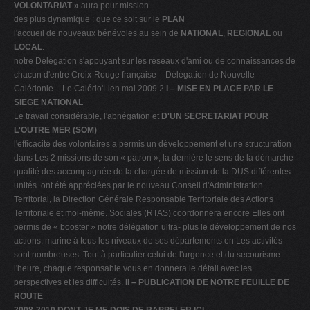
VOLONTARIAT »
aura pour mission
des plus dynamique : que ce soit sur le
PLAN
l'accueil de nouveaux bénévoles au sein de
NATIONAL
,
REGIONAL
ou
LOCAL
.
notre Délégation s'appuyant sur les réseaux d'ami ou de connaissances de
chacun d'entre Croix-Rouge française – Délégation de Nouvelle-
Calédonie – Le Calédo'Lien mai 2009 2
I – MISE EN PLACE PAR LE
SIEGE NATIONAL
Le travail considérable, l'abnégation et
D'UN SECRETARIAT POUR
L'OUTRE MER (SOM)
l'efficacité des volontaires a permis un développement et une structuration
dans Les 2 missions de son « patron », la dernière le sens de la démarche
qualité des accompagnée de la chargée de mission de la DUS différentes
unités. ont été appréciées par le nouveau Conseil d'Administration
Territorial, la Direction Générale Responsable Territoriale des Actions
Territoriale et moi-même. Sociales (RTAS) coordonnera encore Elles ont
permis de « booster » notre délégation ultra- plus le développement de nos
actions. marine à tous les niveaux de ses départements en Les activités
sont nombreuses. Tout à particulier celui de l'urgence et du secourisme.
l'heure, chaque responsable vous en donnera le détail avec les
perspectives et les difficultés.
II – PUBLICATION DE NOTRE FEUILLE DE
ROUTE