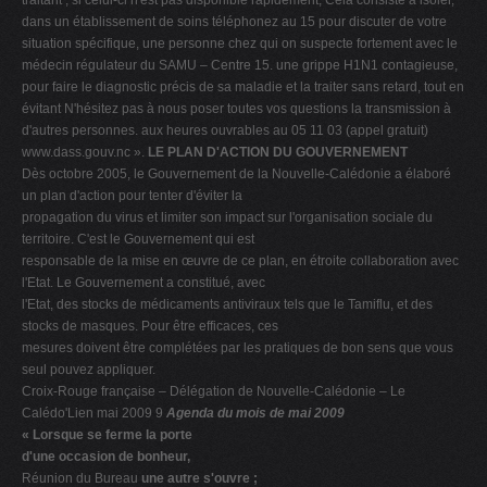
traitant ; si celui-ci n'est pas disponible rapidement, Cela consiste à isoler,
dans un établissement de soins téléphonez au 15 pour discuter de votre
situation spécifique, une personne chez qui on suspecte fortement avec le
médecin régulateur du SAMU – Centre 15. une grippe H1N1 contagieuse,
pour faire le diagnostic précis de sa maladie et la traiter sans retard, tout en
évitant N'hésitez pas à nous poser toutes vos questions la transmission à
d'autres personnes. aux heures ouvrables au 05 11 03 (appel gratuit)
www.dass.gouv.nc ».
LE PLAN D'ACTION DU GOUVERNEMENT
Dès octobre 2005, le Gouvernement de la Nouvelle-Calédonie a élaboré
un plan d'action pour tenter d'éviter la
propagation du virus et limiter son impact sur l'organisation sociale du
territoire. C'est le Gouvernement qui est
responsable de la mise en œuvre de ce plan, en étroite collaboration avec
l'Etat. Le Gouvernement a constitué, avec
l'Etat, des stocks de médicaments antiviraux tels que le Tamiflu, et des
stocks de masques. Pour être efficaces, ces
mesures doivent être complétées par les pratiques de bon sens que vous
seul pouvez appliquer.
Croix-Rouge française – Délégation de Nouvelle-Calédonie – Le
Calédo'Lien mai 2009 9
Agenda du mois de mai 2009
« Lorsque se ferme la porte
d'une occasion de bonheur,
Réunion du Bureau
une autre s'ouvre ;