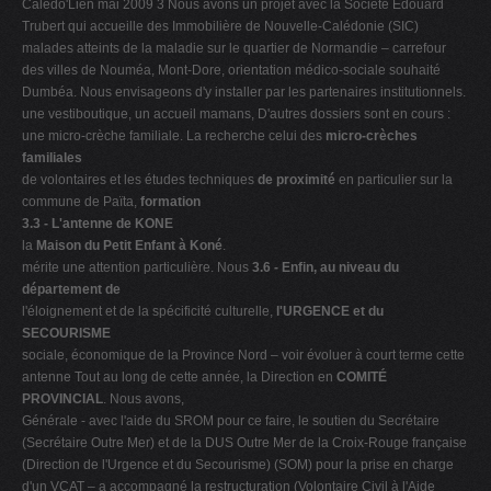
Calédo'Lien mai 2009 3 Nous avons un projet avec la Société Edouard
Trubert qui accueille des Immobilière de Nouvelle-Calédonie (SIC)
malades atteints de la maladie sur le quartier de Normandie – carrefour
des villes de Nouméa, Mont-Dore, orientation médico-sociale souhaité
Dumbéa. Nous envisageons d'y installer par les partenaires institutionnels.
une vestiboutique, un accueil mamans, D'autres dossiers sont en cours :
une micro-crèche familiale. La recherche celui des
micro-crèches
familiales
de volontaires et les études techniques
de proximité
en particulier sur la
commune de Païta,
formation
3.3 -
L'antenne de KONE
la
Maison du Petit Enfant à Koné
.
mérite une attention particulière. Nous
3.6 -
Enfin, au niveau du
département de
l'éloignement et de la spécificité culturelle,
l'URGENCE et du
SECOURISME
sociale, économique de la Province Nord – voir évoluer à court terme cette
antenne Tout au long de cette année, la Direction en
COMITÉ
PROVINCIAL
. Nous avons,
Générale - avec l'aide du SROM pour ce faire, le soutien du Secrétaire
(Secrétaire Outre Mer) et de la DUS Outre Mer de la Croix-Rouge française
(Direction de l'Urgence et du Secourisme) (SOM) pour la prise en charge
d'un VCAT – a accompagné la restructuration (Volontaire Civil à l'Aide