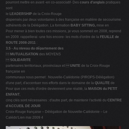
pourront mettre en avant -en co-associatif- Des
cours d'anglais
pratiques
sont
le
LEADERSHIP
de la Croix-Rouge
dispensés par deux volontaires à des française en matière de secourisme.
adhérents de la Délégation. La formation
BABY SITTING,
mise en
Pour mener à bien toutes ces missions, je vous sommeil en 2008, reprend
en 2009. rappellerai -une fois encore- les mots d'ordre de la
FEUILLE de
ROUTE 2008-2011
:
3.5 - Au niveau du département des

MUTUALISATION
des MOYENS

SOLIDARITE
partenaires territoriaux, provinciaux et 
UNITE
de la Croix-Rouge
française en
communaux nous permet : Nouvelle-Calédonie (PIROPS-Délégation)
d'une part, d'accentuer nos efforts dans le domaine de la
QUALITE
de
Pour que ces mots d'ordre deviennent une réalité, la
MAISON du PETIT
ENFANT
,
cinq clés sont nécessaires : d'autre part, de maintenir l'activité du
CENTRE
d'ACCUEIL DE JOUR
Croix-Rouge française – Délégation de Nouvelle-Calédonie – Le
Calédo'Lien mai 2009 4