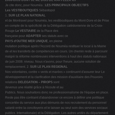
2008-2010 DONT JE ME DOIS DE RAPPELER ICI
Je cite donc, pour Nouméa :
LES PRINCIPAUX OBJECTIFS
Les VESTIBOUTIQUES
Sébastopol
1.
SUR LE PLAN NATIONAL
et de Montravel pour Nouméa, les vestiboutiques du Mont-Dore et de Prise
en compte de la spécificité de la Délégation calédonienne de la Croix-
Rouge
Le VESTIAIRE
de la Place des
française pour
ADAPTER
ses statuts avec ce
PAYS d'OUTRE MER UNIQUE
, en pleine
mutation politique après l'Accord de Nouméa restituer le local à la Mairie
de et les transferts de compétences en cours. Un chemin reste à parcourir
malgré la réforme nombreuses interventions à haut des statuts nationaux
de juin 2008. niveau. Nous n'avons, pour l'heure, aucune solution de
remplacement. 2.
SUR LE PLAN REGIONAL
Nos volontaires, contre « vents et marées » continuent d'assurer leur Le
développement et la clarification des mission d'auxiliaire des Pouvoirs
relations
DELEGATION – PIROPS
sont
devenus une réalité grâce à l'écoute et au
Publics. Nous souhaitons donc ne professionnalisme de l'équipe en place.
Reste pas être contraint d'abandonner ce encore à définir une politique
concertée du service aux plus démunis de nos recrutement du personnel
salarié entre la concitoyens et le laisser au seul soin des services sociaux
publics. Internationale) et la Délégation. Les autres unités du département