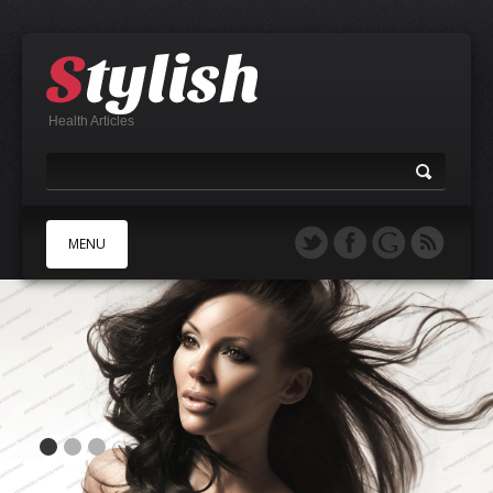
Health Articles
MENU
A
B
C
D
E
F