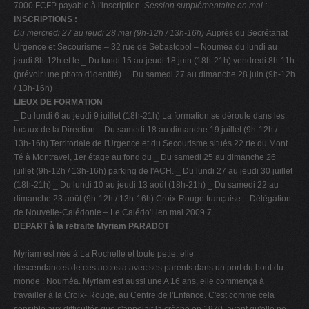
7000 FCFP payable à l'inscription.
Session supplémentaire en mai :
INSCRIPTIONS :
Du mercredi 27 au jeudi 28 mai (9h-12h / 13h-16h)
Auprès du Secrétariat
Urgence et Secourisme – 32 rue de Sébastopol – Nouméa du lundi au
jeudi 8h-12h et le _ Du lundi 15 au jeudi 18 juin (18h-21h) vendredi 8h-11h
(prévoir une photo d'identité). _ Du samedi 27 au dimanche 28 juin (9h-12h
/ 13h-16h)
LIEUX DE FORMATION
_ Du lundi 6 au jeudi 9 juillet (18h-21h) La formation se déroule dans les
locaux de la Direction _ Du samedi 18 au dimanche 19 juillet (9h-12h /
13h-16h) Territoriale de l'Urgence et du Secourisme situés 22 rte du Mont
Té à Montravel, 1er étage au fond du _ Du samedi 25 au dimanche 26
juillet (9h-12h / 13h-16h) parking de l'ACH. _ Du lundi 27 au jeudi 30 juillet
(18h-21h) _ Du lundi 10 au jeudi 13 août (18h-21h) _ Du samedi 22 au
dimanche 23 août (9h-12h / 13h-16h) Croix-Rouge française – Délégation
de Nouvelle-Calédonie – Le Calédo'Lien mai 2009 7
DEPART à la retraite Myriam PARADOT
Myriam est née à La Rochelle et toute petie, elle
descendances de ces accosta avec ses parents dans un port du bout du
monde : Nouméa. Myriam est aussi une A 16 ans, elle commença à
travailler à la Croix- Rouge, au Centre de l'Enfance. C'est comme cela