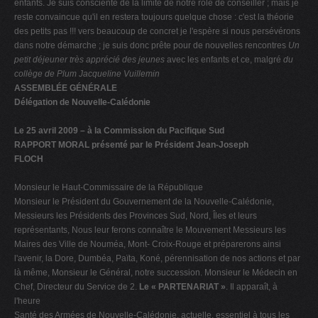
enfants. Je suis consciente de la limite de notre rôle de conseiller ; mais je
reste convaincue qu'il en restera toujours quelque chose : c'est la théorie
des petits pas !!! vers beaucoup de concret je l'espère si nous persévérons
dans notre démarche ; je suis donc prête pour de nouvelles rencontres
Un
petit déjeuner très apprécié des jeunes
avec les enfants et ce, malgré
du
collège de Plum
Jacqueline Vuillemin
ASSEMBLÉE GÉNÉRALE
Délégation de Nouvelle-Calédonie
Le 25 avril 2009 – à la Commission du Pacifique Sud
RAPPORT MORAL présenté par le Président Jean-Joseph
FLOCH
Monsieur le Haut-Commissaire de la République
Monsieur le Président du Gouvernement de la Nouvelle-Calédonie,
Messieurs les Présidents des Provinces Sud, Nord, Îles et leurs
représentants, Nous leur ferons connaître le Mouvement Messieurs les
Maires des Ville de Nouméa, Mont- Croix-Rouge et préparerons ainsi
l'avenir, la Dore, Dumbéa, Païta, Koné, pérennisation de nos actions et par
là même, Monsieur le Général, notre succession. Monsieur le Médecin en
Chef, Directeur du Service de 2.
Le « PARTENARIAT »
. Il apparaît, à
l'heure
Santé des Armées de Nouvelle-Calédonie, actuelle, essentiel à tous les