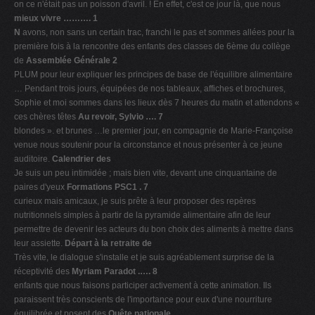
on ce n'était pas un poisson d'avril. ! En effet, c'est ce jour là, que nous
mieux vivre ………. 1
N
avons, non sans un certain trac, franchi le pas et sommes allées pour la
première fois à la rencontre des enfants des classes de 6ème du collège
de
Assemblée Générale 2
PLUM pour leur expliquer les principes de base de l'équilibre alimentaire
… Pendant trois jours, équipées de nos tableaux, affiches et brochures,
Sophie et moi sommes dans les lieux dès 7 heures du matin et attendons «
ces chères têtes
Au revoir, Sylvio …. 7
blondes ». et brunes …le premier jour, en compagnie de Marie-Françoise
venue nous soutenir pour la circonstance et nous présenter à ce jeune
auditoire.
Calendrier des
Je suis un peu intimidée ; mais bien vite, devant une cinquantaine de
paires d'yeux
Formations PSC1 . 7
curieux mais amicaux, je suis prête à leur proposer des repères
nutritionnels simples à partir de la pyramide alimentaire afin de leur
permettre de devenir les acteurs du bon choix des aliments à mettre dans
leur assiette.
Départ à la retraite de
Très vite, le dialogue s'installe et je suis agréablement surprise de la
réceptivité des
Myriam Paradot .…. 8
enfants que nous faisons participer activement à cette animation. Ils
paraissent très conscients de l'importance pour eux d'une nourriture
équilibrée et posent des
Quête nationale,