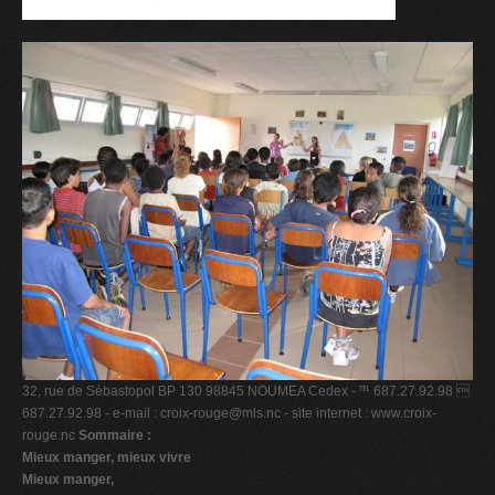
V
W
X
Y
Z
0-9
32, rue de Sébastopol BP 130 98845 NOUMEA Cedex - ℡ 687.27.92.98 
687.27.92.98 - e-mail :
croix-rouge@mls.nc
- site internet : www.croix-
rouge.nc
Sommaire :
Mieux manger, mieux vivre
Mieux manger,