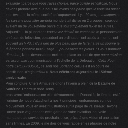
exaltante :
parce que vous l'avez choisie,
parce qu'elle est difficile,
Nous
devons prendre acte que nous ne vivons pas
parce qu'elle vous fait briser
tous les
dans la même société qu'auparavant. Il y a 20 ans, le
masques et
les carcans pour aller au-delà
monde était divisé en 2 groupes : ceux qui
avaient un
de vous-même parce que tout simplement
fax et les autres.
Aujourd'hui, la plupart des
vous avez décidé de combattre le
personnes ont
un écran de télévision, possèdent un ordinateur, ont accès à internet, ont
souvent un MP3,
Il n'y a rien de plus beau que de faire naître un sourire
le
téléphone portable multi-usage….
pour effacer les pleurs. Et vous pourriez
dire alors,
Nous devons donc mettre en place un outil de
que notre mission
est accomplie ;
communication à l'échelle de la Délégation. Cette
Pour
notre CROIX-ROUGE, ce sont nos Solférino
cellule est en cours de
constitution.
d'aujourd'hui ».
Nous célébrons aujourd'hui le 150ème
anniversaire
Pour conclure, Chers Amis, étreignons l'avenir à plein
de la Bataille de
Solférino
. L'horreur dont Henry
bras, avec l'enthousiasme et le dévouement qui Dunant fut le témoin, est à
l'origine de notre s'attachent à nos 7 principes : embarquons sur nos
Mouvement. Vous en avez l'illustration sur la page de vaisseaux ! levons
l'ancre pour voguer dans cette garde de votre invitation. nouvelle
mandature au service du prochain, et ce, grâce à une vision et une action
sans limites. En 2009, je me dois de vous rappeler les phrases de notre