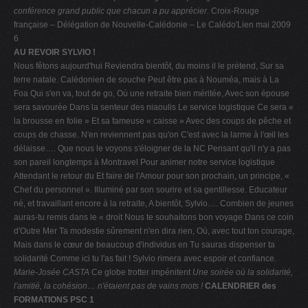
conférence grand public
que chacun a pu apprécier.
Croix-Rouge
française – Délégation de Nouvelle-Calédonie – Le Calédo'Lien mai 2009
6
AU REVOIR SYLVIO !
Nous fêtons aujourd'hui Reviendra bientôt, du moins il le prétend, Sur sa
terre natale. Calédonien de souche Peut être pas à Nouméa, mais à La
Foa Qui s'en va, tout de go, Où une retraite bien méritée, Avec son épouse
sera savourée Dans la senteur des niaoulis Le service logistique Ce sera «
la brousse en folie » Et sa fameuse « caisse » Avec des coups de pêche et
coups de chasse. N'en reviennent pas qu'on C'est avec la larme à l'œil les
délaisse…. Que nous le voyons s'éloigner de la NC Pensant qu'il n'y a pas
son pareil longtemps à Montravel Pour animer notre service logistique
Attendant le retour du Et faire de l'Amour pour son prochain, un principe, «
Chef du personnel ». Illuminé par son sourire et sa gentillesse. Educateur
né, et travaillant encore à la retraite, A bientôt, Sylvio…. Combien de jeunes
auras-tu remis dans le « droit Nous te souhaitons bon voyage Dans ce coin
d'Outre Mer Ta modestie sûrement n'en dira rien, Où, avec tout ton courage,
Mais dans le cœur de beaucoup d'individus en Tu sauras dispenser ta
solidarité Comme ici tu l'as fait ! Sylvio rimera avec espoir et confiance.
Marie-Josée CASTA
Ce globe trotter impénitent
Une soirée où la solidarité,
l'amitié, la cohésion… n'étaient pas de vains mots !
CALENDRIER des
FORMATIONS PSC 1