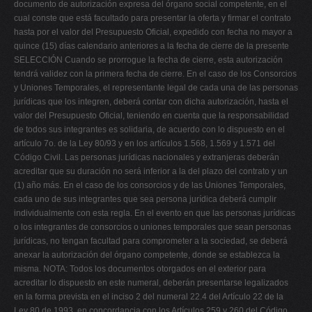
documento de autorización expresa del órgano social competente, en el
cual conste que está facultado para presentar la oferta y firmar el contrato
hasta por el valor del Presupuesto Oficial, expedido con fecha no mayor a
quince (15) días calendario anteriores a la fecha de cierre de la presente
SELECCIÓN Cuando se prorrogue la fecha de cierre, esta autorización
tendrá validez con la primera fecha de cierre. En el caso de los Consorcios
y Uniones Temporales, el representante legal de cada una de las personas
jurídicas que los integren, deberá contar con dicha autorización, hasta el
valor del Presupuesto Oficial, teniendo en cuenta que la responsabilidad
de todos sus integrantes es solidaria, de acuerdo con lo dispuesto en el
artículo 7o. de la Ley 80/93 y en los artículos 1.568, 1.569 y 1.571 del
Código Civil. Las personas jurídicas nacionales y extranjeras deberán
acreditar que su duración no será inferior a la del plazo del contrato y un
(1) año más. En el caso de los consorcios y de las Uniones Temporales,
cada uno de sus integrantes que sea persona jurídica deberá cumplir
individualmente con esta regla. En el evento en que las personas jurídicas
o los integrantes de consorcios o uniones temporales que sean personas
jurídicas, no tengan facultad para comprometer a la sociedad, se deberá
anexar la autorización del órgano competente, donde se establezca la
misma. NOTA: Todos los documentos otorgados en el exterior para
acreditar lo dispuesto en este numeral, deberán presentarse legalizados
en la forma prevista en el inciso 2 del numeral 22.4 del Artículo 22 de la
Ley 80 de 1993, en concordancia con los Artículos 259 y 260 del Código