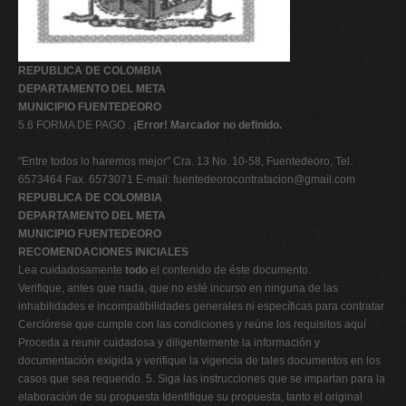
REPUBLICA DE COLOMBIA
DEPARTAMENTO DEL META
MUNICIPIO FUENTEDEORO
5.6 FORMA DE PAGO .
¡Error! Marcador no definido.
"Entre todos lo haremos mejor" Cra. 13 No. 10-58, Fuentedeoro, Tel.
6573464 Fax. 6573071 E-mail:
fuentedeorocontratacion@gmail.com
REPUBLICA DE COLOMBIA
DEPARTAMENTO DEL META
MUNICIPIO FUENTEDEORO
RECOMENDACIONES INICIALES
Lea cuidadosamente
todo
el contenido de éste documento.
Verifique, antes que nada, que no esté incurso en ninguna de las
inhabilidades e incompatibilidades generales ni específicas para contratar
Cerciórese que cumple con las condiciones y reúne los requisitos aquí
Proceda a reunir cuidadosa y diligentemente la información y
documentación exigida y verifique la vigencia de tales documentos en los
casos que sea requerido. 5. Siga las instrucciones que se impartan para la
elaboración de su propuesta Identifique su propuesta, tanto el original