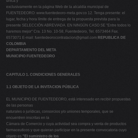
única y
exclusivamente en la página Web de la alcaldía municipal de
FUENTEDEORO: www.fuentedeoro-meta.gov.co 12. Tenga presente: el
lugar, fecha y hora límite de entrega de la propuesta prevista para la
presente SELECCIÓN ABREVIADA. EN NINGÚN CASO SE "Entre todos lo
haremos mejor" Cra. 13 No. 10-58, Fuentedeoro, Tel. 6573464 Fax.
6573071 E-mail:
fuentedeorocontratacion@gmail.com
REPUBLICA DE
COLOMBIA
DEPARTAMENTO DEL META
MUNICIPIO FUENTEDEORO
CAPITULO 1. CONDICIONES GENERALES
1.1 OBJETO DE LA INVITACION PÚBLICA
EL MUNICIPIO DE FUENTEDEORO, está interesado en recibir propuestas
de las personas
naturales o jurídicas, consorcios y/o uniones temporales, que se
encuentren inscritas en la
Cámara de Comercio y cuya actividad sea compra y venta de productos
farmaceuticos y que quieran participar en la presente convocatoria cuyo
objeto es
"El suministro de los