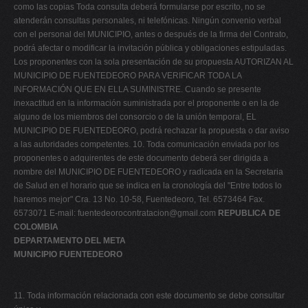
como las copias Toda consulta deberá formularse por escrito, no se
atenderán consultas personales, ni telefónicas. Ningún convenio verbal
con el personal del MUNICIPIO, antes o después de la firma del Contrato,
podrá afectar o modificar la invitación pública y obligaciones estipuladas.
Los proponentes con la sola presentación de su propuesta AUTORIZAN AL
MUNICIPIO DE FUENTEDEORO PARA VERIFICAR TODA LA
INFORMACIÓN QUE EN ELLA SUMINISTRE. Cuando se presente
inexactitud en la información suministrada por el proponente o en la de
alguno de los miembros del consorcio o de la unión temporal, EL
MUNICIPIO DE FUENTEDEORO, podrá rechazar la propuesta o dar aviso
a las autoridades competentes. 10. Toda comunicación enviada por los
proponentes o adquirentes de este documento deberá ser dirigida a
nombre del MUNICIPIO DE FUENTEDEORO y radicada en la Secretaria
de Salud en el horario que se indica en la cronología del "Entre todos lo
haremos mejor" Cra. 13 No. 10-58, Fuentedeoro, Tel. 6573464 Fax.
6573071 E-mail:
fuentedeorocontratacion@gmail.com
REPUBLICA DE
COLOMBIA
DEPARTAMENTO DEL META
MUNICIPIO FUENTEDEORO
11. Toda información relacionada con este documento se debe consultar