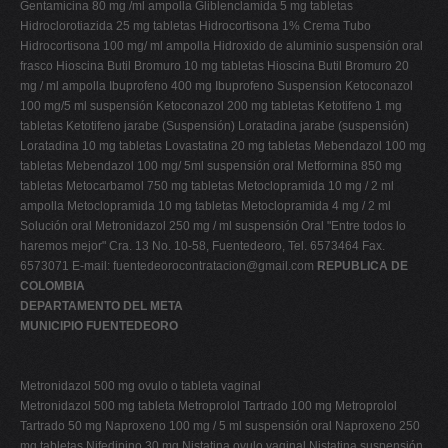
Gentamicina 80 mg /ml ampolla Gliblenclamida 5 mg tabletas
Hidroclorotiazida 25 mg tabletas Hidrocortisona 1% Crema Tubo
Hidrocortisona 100 mg/ ml ampolla Hidroxido de aluminio suspensión oral
frasco Hioscina Butil Bromuro 10 mg tabletas Hioscina Butil Bromuro 20
mg / ml ampolla Ibuprofeno 400 mg Ibuprofeno Suspension Ketoconazol
100 mg/5 ml suspensión Ketoconazol 200 mg tabletas Ketotifeno 1 mg
tabletas Ketotifeno jarabe (Suspensión) Loratadina jarabe (suspensión)
Loratadina 10 mg tabletas Lovastatina 20 mg tabletas Mebendazol 100 mg
tabletas Mebendazol 100 mg/ 5ml suspensión oral Metformina 850 mg
tabletas Metocarbamol 750 mg tabletas Metoclopramida 10 mg / 2 ml
ampolla Metoclopramida 10 mg tabletas Metoclopramida 4 mg / 2 ml
Solución oral Metronidazol 250 mg / ml suspensión Oral "Entre todos lo
haremos mejor" Cra. 13 No. 10-58, Fuentedeoro, Tel. 6573464 Fax.
6573071 E-mail:
fuentedeorocontratacion@gmail.com
REPUBLICA DE
COLOMBIA
DEPARTAMENTO DEL META
MUNICIPIO FUENTEDEORO
Metronidazol 500 mg ovulo o tableta vaginal
Metronidazol 500 mg tableta Metroprolol Tartrado 100 mg Metroprolol
Tartrado 50 mg Naproxeno 100 mg / 5 ml suspensión oral Naproxeno 250
mg tabletas Nifedipino 30 mg Nistatina ovulo vaginal Nistatina suspensión