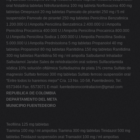
oral Nistatina tabletas Nitrofurantoina 100 mg tableta Norfloxacina 400 mg
tabletas Omeprazol 20 mg tabletas Pamoato de pirantel 250 mg / 5 ml
suspensión Pamoato de pirantel 250 mg tabletas Penicilina Benzatinica
1.200.000 U.I Ampolla Penicilina Benzatinica 2.400.000 U.I Ampolla
Penicilina Procainica 400.000 U.I Ampolla Penicilina Procainica 800.000
U.I Ampolla Penicilina Sodica 1.000.000 U.I Ampolla Penicilina Sodica
5.000.000 U.I Ampolla Prednisolona 5 mg tabletas Propanolol 40 mg
tabletas Propanolol 80 mg tabletas Ranitidina 150 mg tabletas Ranitidina
300 mg tabletas Ranitidina 50 mg / ml ampolla Salbutamol Inhalador
Salbutamol Jarabe Sales de rehidratación oral sobres Sulfacetamida
sódica 10% solución oftálmica Sulfadiazina de plata 1% crema Sulfato de
magnesio Sulfato ferroso 300 mg tabletas Sulfato ferroso suspensión oral
"Entre todos lo haremos mejor" Cra. 13 No. 10-58, Fuentedeoro, Tel.
6573464 Fax. 6573071 E-mail:
fuentedeorocontratacion@gmail.com
REPUBLICA DE COLOMBIA
DEPARTAMENTO DEL META
MUNICIPIO FUENTEDEORO
Teofilina 125 mg tabletas
Tiamina 100 mg / ml ampollas Tiamina 300 mg tabletas Tinidazol 500 mg
tabletas Tinidazol suspensión oral Tramadol 100 mg / ml ampollas