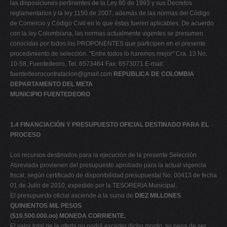
las disposiciones pertinentes de la Ley 80 de 1993 y sus Decretos
reglamentarios y la ley 1150 de 2007, además de las normas del Código
de Comercio y Código Civil en lo que éstas fueren aplicables. De acuerdo
con la ley Colombiana, las normas actualmente vigentes se presumen
conocidas por todos los PROPONENTES que participen en el presente
procedimiento de selección. "Entre todos lo haremos mejor" Cra. 13 No.
10-58, Fuentedeoro, Tel. 6573464 Fax. 6573071 E-mail:
fuentedeorocontratacion@gmail.com
REPUBLICA DE COLOMBIA
DEPARTAMENTO DEL META
MUNICIPIO FUENTEDEORO
1.4 FINANCIACIÓN Y PRESUPUESTO OFICIAL DESTINADO PARA EL
PROCESO
Los recursos destinados para la ejecución de la presente Selección
Abreviada provienen del presupuesto aprobado para la actual vigencia
fiscal, según certificado de disponibilidad presupuestal No. 00413 de fecha
01 de Julio de 2010, expedido por la TESORERIA Municipal.
El presupuesto oficial asciende a la suma de
DIEZ MILLONES
QUINIENTOS MIL PESOS
($10.500.000.oo) MONEDA CORRIENTE.
El valor total de la oferta no podrá exceder dicho monto, so pena de ser