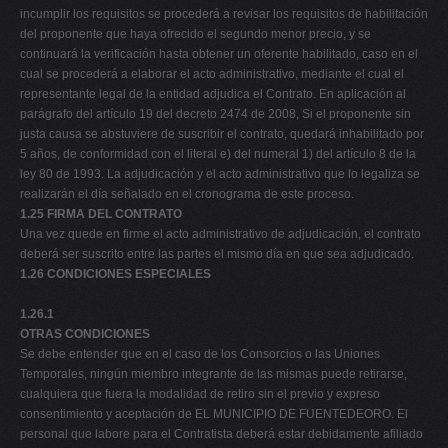
incumplir los requisitos se procederá a revisar los requisitos de habilitación
del proponente que haya ofrecido el segundo menor precio, y se
continuará la verificación hasta obtener un oferente habilitado, caso en el
cual se procederá a elaborar el acto administrativo, mediante el cual el
representante legal de la entidad adjudica el Contrato. En aplicación al
parágrafo del artículo 19 del decreto 2474 de 2008, Si el proponente sin
justa causa se abstuviere de suscribir el contrato, quedará inhabilitado por
5 años, de conformidad con el literal e) del numeral 1) del artículo 8 de la
ley 80 de 1993. La adjudicación y el acto administrativo que lo legaliza se
realizarán el día señalado en el cronograma de este proceso.
1.25 FIRMA DEL CONTRATO
Una vez quede en firme el acto administrativo de adjudicación, el contrato
deberá ser suscrito entre las partes el mismo día en que sea adjudicado.
1.26 CONDICIONES ESPECIALES
1.26.1
OTRAS CONDICIONES
Se debe entender que en el caso de los Consorcios o las Uniones
Temporales, ningún miembro integrante de las mismas puede retirarse,
cualquiera que fuera la modalidad de retiro sin el previo y expreso
consentimiento y aceptación de EL MUNICIPIO DE FUENTEDEORO. El
personal que labore para el Contratista deberá estar debidamente afiliado