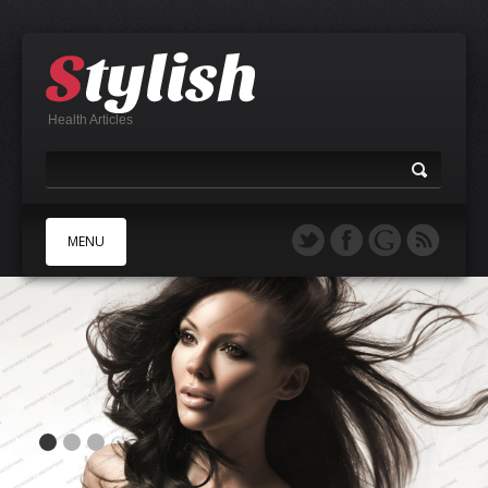
Health Articles
MENU
A
B
C
D
E
F