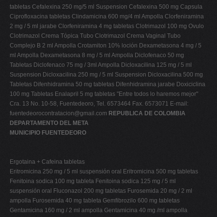
tabletas Cefalexina 250 mg/5 ml Suspension Cefalexina 500 mg Capsula
Ciprofloxacina tabletas Clindamicina 600 mg/4 ml Ampolla Clorfeniramina
2 mg / 5 ml jarabe Clorfeniramina 4 mg tabletas Clotrimazol 100 mg Ovulo
Clotrimazol Crema Tópica Tubo Clotrimazol Crema Vaginal Tubo
Complejo B 2 ml Ampolla Crotamiton 10% loción Dexametasona 4 mg / 5
ml Ampolla Dexametasona 8 mg / 5 ml Ampolla Diclofenaco 50 mg
Tabletas Diclofenaco 75 mg / 3ml Ampolla Dicloxacilina 125 mg / 5 ml
Suspension Dicloxacilina 250 mg / 5 ml Suspension Dicloxacilina 500 mg
Tabletas Difenhidramina 50 mg tabletas Difenhidramina jarabe Doxiciclina
100 mg Tabletas Enalapril 5 mg tabletas "Entre todos lo haremos mejor"
Cra. 13 No. 10-58, Fuentedeoro, Tel. 6573464 Fax. 6573071 E-mail:
fuentedeorocontratacion@gmail.com
REPUBLICA DE COLOMBIA
DEPARTAMENTO DEL META
MUNICIPIO FUENTEDEORO
Ergotaina + Cafeina tabletas
Eritromicina 250 mg / 5 ml suspensión oral Eritromicina 500 mg tabletas
Fenitoina sodica 100 mg tableta Fenitoina sodica 125 mg / 5 ml
suspensión oral Fluconazol 200 mg tabletas Furosemida 20 mg / 2 ml
ampolla Furosemida 40 mg tableta Gemfibrozilo 600 mg tabletas
Gentamicina 160 mg / 2 ml ampolla Gentamicina 40 mg /ml ampolla