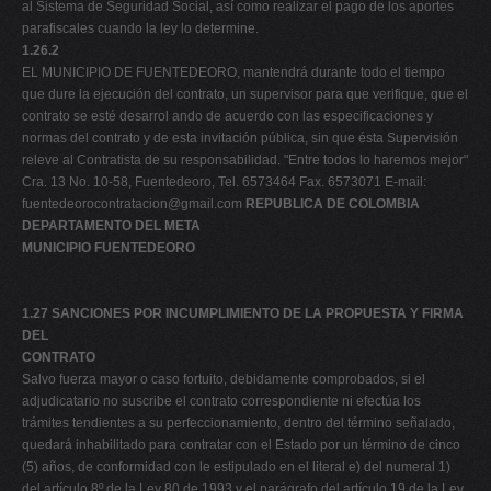
al Sistema de Seguridad Social, así como realizar el pago de los aportes
parafiscales cuando la ley lo determine.
1.26.2
EL MUNICIPIO DE FUENTEDEORO, mantendrá durante todo el tiempo
que dure la ejecución del contrato, un supervisor para que verifique, que el
contrato se esté desarrol ando de acuerdo con las especificaciones y
normas del contrato y de esta invitación pública, sin que ésta Supervisión
releve al Contratista de su responsabilidad. "Entre todos lo haremos mejor"
Cra. 13 No. 10-58, Fuentedeoro, Tel. 6573464 Fax. 6573071 E-mail:
fuentedeorocontratacion@gmail.com
REPUBLICA DE COLOMBIA
DEPARTAMENTO DEL META
MUNICIPIO FUENTEDEORO
1.27 SANCIONES POR INCUMPLIMIENTO DE LA PROPUESTA Y FIRMA
DEL
CONTRATO
Salvo fuerza mayor o caso fortuito, debidamente comprobados, si el
adjudicatario no suscribe el contrato correspondiente ni efectúa los
trámites tendientes a su perfeccionamiento, dentro del término señalado,
quedará inhabilitado para contratar con el Estado por un término de cinco
(5) años, de conformidad con le estipulado en el literal e) del numeral 1)
del artículo 8º de la Ley 80 de 1993 y el parágrafo del artículo 19 de la Ley