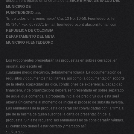
deberán entregarse en la Oficina de la
SECRETARIA DE SALUD DEL
MUNICIPIO DE
FUENTEDEORO,
así:
"Entre todos lo haremos mejor" Cra. 13 No. 10-58, Fuentedeoro, Tel.
6573464 Fax. 6573071 E-mail:
fuentedeorocontratacion@gmail.com
REPUBLICA DE COLOMBIA
DEPARTAMENTO DEL META
MUNICIPIO FUENTEDEORO
Los Proponentes presentarán las propuestas en sobres cerrados, en
original, por escrito en
cualquier medio mecánico, debidamente foliada. La documentación de
requisitos y documentos habilitantes, así como la documentación soporte
de la oferta, (capacidad jurídica, condiciones de experiencia, capacidad
financiera, y de organización) deberá ser presentada en sobre separado
de aquel que contenga la propuesta inicial de precio ya que esta será
abierta únicamente al momento de iniciar el proceso de subasta inversa.
Las enmiendas de la propuesta deberán ser convalidadas con la firma al
pie de la misma de quien suscribe la carta de presentación de la
propuesta. Sin este requisito, las enmiendas no se considerarán válidas.
El certificado deberá estar cerrado y marcado así:
SEÑORES