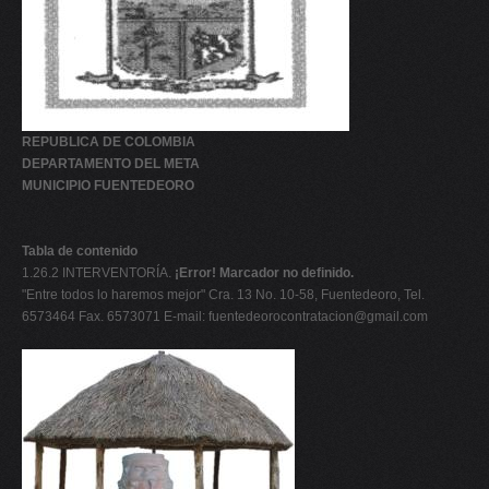
REPUBLICA DE COLOMBIA
DEPARTAMENTO DEL META
MUNICIPIO FUENTEDEORO
Tabla de contenido
1.26.2 INTERVENTORÍA.
¡Error! Marcador no definido.
"Entre todos lo haremos mejor" Cra. 13 No. 10-58, Fuentedeoro, Tel.
6573464 Fax. 6573071 E-mail:
fuentedeorocontratacion@gmail.com