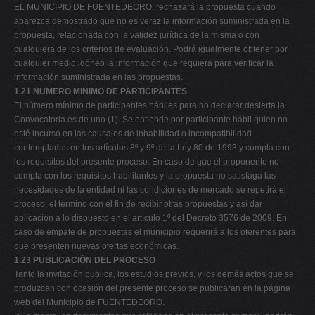
EL MUNICIPIO DE FUENTEDEORO, rechazará la propuesta cuando
aparezca demostrado que no es veraz la información suministrada en la
propuesta, relacionada con la validez jurídica de la misma o con
cualquiera de los criterios de evaluación. Podrá igualmente obtener por
cualquier medio idóneo la información que requiera para verificar la
información suministrada en las propuestas.
1.21 NUMERO MINIMO DE PARTICIPANTES
El número mínimo de participantes hábiles para no declarar desierta la
Convocatoria es de uno (1). Se entiende por participante hábil quien no
esté incurso en las causales de inhabilidad o incompatibilidad
contempladas en los artículos 8º y 9º de la Ley 80 de 1993 y cumpla con
los requisitos del presente proceso. En caso de que el proponente no
cumpla con los requisitos habilitantes y la propuesta no satisfaga las
necesidades de la entidad ni las condiciones de mercado se repetirá el
proceso, el término con el fin de recibir otras propuestas y así dar
aplicación a lo dispuesto en el artículo 1º del Decreto 3576 de 2009. En
caso de empate de propuestas el municipio requerirá a los oferentes para
que presenten nuevas ofertas económicas.
1.23 PUBLICACIÓN DEL PROCESO
Tanto la invitación publica, los estudios previos, y los demás actos que se
produzcan con ocasión del presente proceso se publicaran en la página
web del Municipio de FUENTEDEORO.