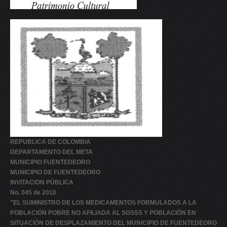
V
W
X
Y
Z
0-9
REPUBLICA DE COLOMBIA
DEPARTAMENTO DEL META
MUNICIPIO FUENTEDEORO
MUNICIPIO DE FUENTEDEORO
INVITACION PÚBLICA
No. 045 de 2010
"EL SUMINISTRO DE LOS MEDICAMENTOS FORMULADOS A LA
POBLACIÓN POBRE NO AFILIADA AL SGSSS Y POBLACIÓN EN
SITUACIÓN DE DESPLAZAMIENTO DEL MUNICIPIO DE FUENTEDEORO