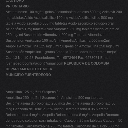
CANTIDAD
VR. UNITARIO
Acetaminofen 100 mg/ml gotas Acetaminofen tabletas 500 mg Aciclovir 200
mg tabletas Acido Acetilsalicilico 100 mg Acido Acetilsalicilico 500 mg
tableta Acido ascórbico 500 mg tabletas Acido ascórbico solución oral
Acido fólico 1 mg tableta Acido Valproico 250 mg tabletas Acido Valproico
250 mg/ ml Suspensión Albendazol 200 mg Tabletas Albendazol
Suspension Amikacina 100 mg/2ml Ampolla Amikacina 500 mg/2ml
Ampolla Amoxacilina 125 mg/ 5 ml Suspensión Amoxacilina 250 mg/ 5 ml
Suspensión Ampicilina 1 gramo Ampolla "Entre todos lo haremos mejor"
Cra. 13 No. 10-58, Fuentedeoro, Tel. 6573464 Fax. 6573071 E-mail:
fuentedeorocontratacion@gmail.com
REPUBLICA DE COLOMBIA
DEPARTAMENTO DEL META
MUNICIPIO FUENTEDEORO
Ampicilina 125 mg/5ml Suspensión
Ampicilina 250 mg/5ml Suspensión Ampicilina 500 mg tabletas
Beclometasona dipropionato 250 mcg Beclometasona dipropionato 50
mcg Benzoato de Bencilo 25% loción Betametasona 0.05% crema
Betametasona 4 mg/ml Ampolla Betametasona 8 mg/ml Ampolla Bromuro
de Ipatropio solución para inhalación Captopril 25 mg tabletas Captopril 50
mg tabletas Carbamazepina 200 mg tableta Carbonato de Calcio 600 mg