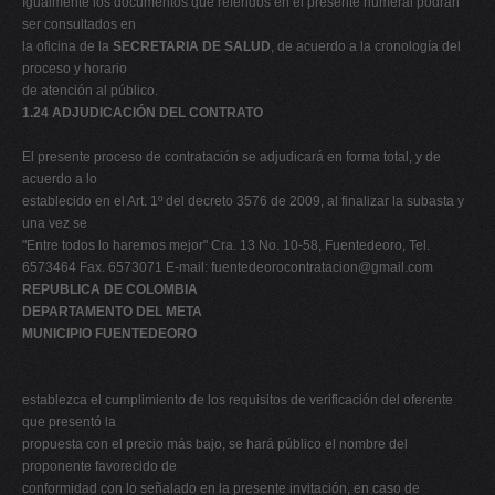
Igualmente los documentos que referidos en el presente numeral podrán
ser consultados en
la oficina de la
SECRETARIA DE SALUD
, de acuerdo a la cronología del
proceso y horario
de atención al público.
1.24 ADJUDICACIÓN DEL CONTRATO
El presente proceso de contratación se adjudicará en forma total, y de
acuerdo a lo
establecido en el Art. 1º del decreto 3576 de 2009, al finalizar la subasta y
una vez se
"Entre todos lo haremos mejor" Cra. 13 No. 10-58, Fuentedeoro, Tel.
6573464 Fax. 6573071 E-mail:
fuentedeorocontratacion@gmail.com
REPUBLICA DE COLOMBIA
DEPARTAMENTO DEL META
MUNICIPIO FUENTEDEORO
establezca el cumplimiento de los requisitos de verificación del oferente
que presentó la
propuesta con el precio más bajo, se hará público el nombre del
proponente favorecido de
conformidad con lo señalado en la presente invitación, en caso de