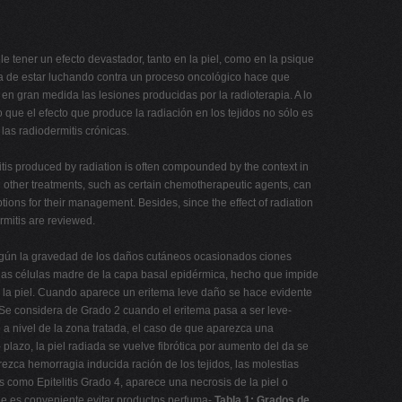
e tener un efecto devastador, tanto en la piel, como en la psique
stia de estar luchando contra un proceso oncológico hace que
en gran medida las lesiones producidas por la radioterapia. A lo
 que el efecto que produce la radiación en los tejidos no sólo es
as radiodermitis crónicas.
itis produced by radiation is often compounded by the context in
th other treatments, such as certain chemotherapeutic agents, can
ptions for their management. Besides, since the effect of radiation
rmitis are reviewed.
egún la gravedad de los daños cutáneos ocasionados ciones
e las células madre de la capa basal epidérmica, hecho que impide
en la piel. Cuando aparece un eritema leve daño se hace evidente
- Se considera de Grado 2 cuando el eritema pasa a ser leve-
a nivel de la zona tratada, el caso de que aparezca una
lazo, la piel radiada se vuelve fibrótica por aumento del da se
ezca hemorragia inducida ración de los tejidos, las molestias
como Epitelitis Grado 4, aparece una necrosis de la piel o
que es conveniente evitar productos perfuma-
Tabla 1: Grados de