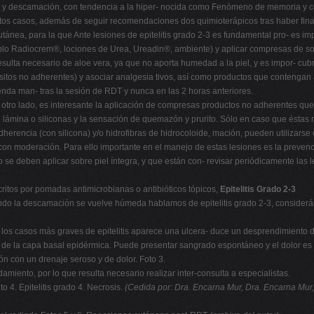
 y descamación, con tendencia a la hiper- nocida como Fenómeno de memoria y con
stos casos, además de seguir recomendaciones dos quimioterápicos tras haber final
utánea, para la que Ante lesiones de epitelitis grado 2-3 es fundamental pro- es imp
mplo Radiocrem®, lociones de Urea, Ureadin®, ambiente) y aplicar compresas de so
resulta necesario de aloe vera, ya que no aporta humedad a la piel, y es impor- cubr
tos no adherentes) y asociar analgesia tivos, así como productos que contengan áci
nda man- tras la sesión de RDT y nunca en las 2 horas anteriores.
or otro lado, es interesante la aplicación de compresas productos no adherentes 
en lámina o siliconas y la sensación de quemazón y prurito. Sólo en caso que ésta
a adherencia (con silicona) y/o hidrofibras de hidrocoloide, mación, pueden utilizars
on moderación. Para ello importante en el manejo de estas lesiones es la prevenc
lo se deben aplicar sobre piel íntegra, y que están con- revisar periódicamente las
critos por pomadas antimicrobianas o antibióticos tópicos,
Epitelitis Grado 2-3
Cuando la descamación se vuelve húmeda hablamos de epitelitis grado 2-3, conside
 los casos más graves de epitelitis aparece una ulcera- duce un desprendimiento d
ón de la capa basal epidérmica. Puede presentar sangrado espontáneo y el dolor e
ón con un drenaje seroso y de dolor. Foto 3.
amiento, por lo que resulta necesario realizar inter-consulta a especialistas.
to 4. Epitelitis grado 4. Necrosis.
(Cedida por: Dra. Encarna Mur,
Dra. Encarna Mur,