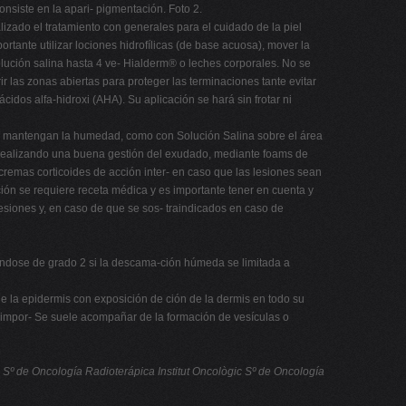
siste en la apari- pigmentación. Foto 2.
izado el tratamiento con generales para el cuidado de la piel
ortante utilizar lociones hidrofílicas (de base acuosa), mover la
lución salina hasta 4 ve- Hialderm® o leches corporales. No se
ir las zonas abiertas para proteger las terminaciones tante evitar
dos alfa-hidroxi (AHA). Su aplicación se hará sin frotar ni
que mantengan la humedad, como con Solución Salina sobre el área
s realizando una buena gestión del exudado, mediante foams de
e cremas corticoides de acción inter- en caso que las lesiones sean
ión se requiere receta médica y es importante tener en cuenta y
 lesiones y, en caso de que se sos- traindicados en caso de
rándose de grado 2 si la descama-ción húmeda se limitada a
e la epidermis con exposición de ción de la dermis en todo su
s impor- Se suele acompañar de la formación de vesículas o
 Sº de Oncología Radioterápica Institut Oncològic
Sº de Oncología