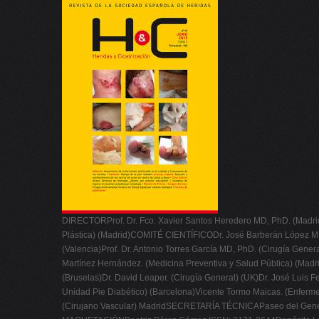
DIRECTORProf. Dr. Fco. Xavier Santos Heredero MD, PhD. (Madr
Plástica) (Madrid)COMITÉ CIENTÍFICODr. José Barberán López MD, 
(Valencia)Prof. Dr. Antonio Torres García MD, PhD. (Cirugía Gener
Martínez Hernández. (Medicina Preventiva y Salud Pública) (Madrid
(Bruselas)Dr. David Leaper. (Cirugía General) (UK)Dr. José Luis 
Unidad Pie Diabético) (Barcelona)Vicente Tormo Maicas. (Enfer
(Cirujano Vascular) MadridSECRETARÍA TÉCNICAPaseo del Gener