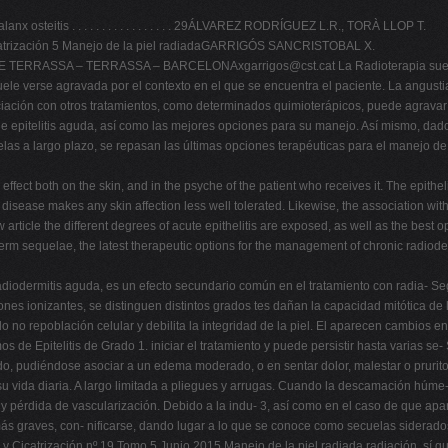
nx osteitis . . . . . . . . . . . . . . . . . 29ÁLVAREZ RODRÍGUEZ L.R., TORÀ LLOP T.
Cicatrización 5 Manejo de la piel radiadaGARRIGÓS SANCRISTOBAL X.
DE TERRASSA – TERRASSA –
BARCELONAxgarrigos@cst.cat
La Radioterapia suel
 suele verse agravada por el contexto en el que se encuentra el paciente. La angu
ciación con otros tratamientos, como determinados quimioterápicos, puede agravar 
 de epitelitis aguda, así como las mejores opciones para su manejo. Así mismo, dado
s a largo plazo, se repasan las últimas opciones terapéuticas para el manejo de l
ect both on the skin, and in the psyche of the patient who receives it. The epithel
l disease makes any skin affection less well tolerated. Likewise, the association wi
 article the different degrees of acute epithelitis are exposed, as well as the best o
g-term sequelae, the latest therapeutic options for the management of chronic radiode
iodermitis aguda, es un efecto secundario común en el tratamiento con radia- S
iones ionizantes, se distinguen distintos grados tes dañan la capacidad mitótica d
o no repoblación celular y debilita la integridad de la piel. El aparecen cambios 
e Epitelitis de Grado 1. iniciar el tratamiento y puede persistir hasta varias se
, pudiéndose asociar a un edema moderado, o en sentar dolor, malestar o prurito 
ida diaria. A largo limitada a pliegues y arrugas. Cuando la descamación húme- p
 pérdida de vascularización. Debido a la indu- 3, así como en el caso de que apar
s graves, con- nificarse, dando lugar a lo que se conoce como secuelas siderados 
y Cicatrización nº 19 Tomo 5 Junio 2015 Manejo de la piel radiada radiación, sí 