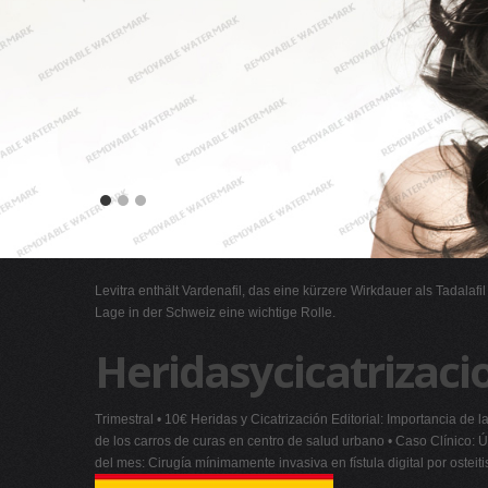
Levitra enthält Vardenafil, das eine kürzere Wirkdauer als Tadalafi
Lage in der Schweiz eine wichtige Rolle.
Heridasycicatrizaci
Trimestral • 10€ Heridas y Cicatrización Editorial: Importancia de 
de los carros de curas en centro de salud urbano • Caso Clínico:
del mes: Cirugía mínimamente invasiva en fístula digital por osteit