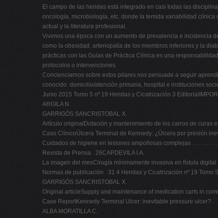
El campo de las heridas está integrado en casi todas las disciplinas
oncología, microbiología, etc. donde la temida variabilidad clínic
actual y la literatura profesional.
Vivimos una época con un aumento de prevalencia e incidencia de l
como la obesidad, arteriopatía de los miembros inferiores y la dia
prácticas con las Guías de Práctica Clínica es una responsabilidad
protocolos o intervenciones.
Concienciarnos sobre estos pilares nos persuade a seguir aprendi
conocido: domicilio/atención primaria, hospital e instituciones soci
Junio 2015 Tomo 5 nº 19 Heridas y Cicatrización 3 EditorialIMPORTAN
ARGILA N.
GARRIGÓS SANCRISTOBAL X.
Artículo originalDotación y mantenimiento de los carros de cura
Caso ClínicoÚlcera Terminal de Kennedy: ¿Úlcera por presión inevitab
Cuidados de higiene en lesiones ampollosas complejas . . . . . . . . . . 
Revista de Prensa . 26CAPDEVILA I.A.
La imagen del mesCirugía mínimamente invasiva en fístula digital po
Normas de publicación . 31 4 Heridas y Cicatrización nº 19 Tomo
GARRIGÓS SANCRISTOBAL X.
Original articleSupply and maintenance of medication carts in c
Case ReportKennedy Terminal Ulcer: inevitable pressure ulcer? . . . . .
ALBA MORATILLA C.