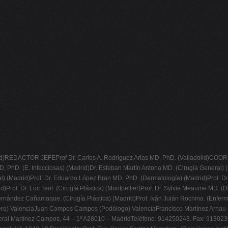
id)REDACTOR JEFEProf Dr. Carlos A. Rodríguez Arias MD, PhD. (Valladolid)COO
PhD. (E. Infecciosas) (Madrid)Dr. Esteban Martín Antona MD. (Cirugía General) (
al) (Madrid)Prof. Dr. Eduardo López Bran MD, PhD. (Dermatología) (Madrid)Prof. Dr.
)Prof. Dr. Luc Teot. (Cirugía Plástica) (Montpellier)Prof. Dr. Sylvie Meaume MD. (
Fernández Cañamaque. (Cirugía Plástica) (Madrid)Prof. Iván Juián Rochina. (Enferm
mero) ValenciaJuan Campos Campos (Podólogo) ValenciaFrancisco Martínez Arnau 
al Martínez Campos, 44 – 1º A28010 – MadridTeléfono: 914250243. Fax:
913023