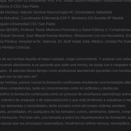
NA-1040-10 Presidente: Prof. Fco. Xavier Santos Heredero. (Relaciones Instituc
edicina U-CEU San Pablo.
sta Heridas). Adjunto Servicio Neurocirugía HC Universitario Valladolid.
n la Industria). Coordinador Enfermería EAP F. Montseny-DA Sureste AP Madrid.
Agregado Universidad CEU San Pablo.
mia SEHER). Profesor Titular Medicina Preventiva y Salud Pública U. Complutense
ia Estudi General. Joan Miquel Aranda Martínez. (Relaciones con los Asociados). E
a Plástica. Hospital la Fe. Valencia. Dr. Jordi Viadé Juliá. Médico. Unidad Pie Diabé
y Heridas Crónicas.
o de las heridas Aportar el mejor cuidado, exige conocimiento. Y avanzar con calid
 cuando atendemos a un paciente que sufre una herida, no basta con ir cargados 
dos. Si además llevas tiempo como profesional atendiendo pacientes con heridas,
mpre me ha
ido bien así"
.
 las heridas, parece crucial la formación continuada resultando una formidable alt
stras competencias, tanto en conocimientos como en actitudes y destrezas.
e define la formación continuada como un proceso de enseñanza-aprendizaje activo
los estudios de pregrado o de especialización y que está destinado a actualizar y me
a y las demandas y necesidades, tanto sociales como del propio sistema sanitario.
da, acreditadas, en cualquiera de los formatos: cursos, seminarios, talleres, con
a formación. Por todo ello, una llamada a todos los departamentos de formación, q
causas que las provoquen (quemadura, insuficiencia arterio-venosa, neuropática, p