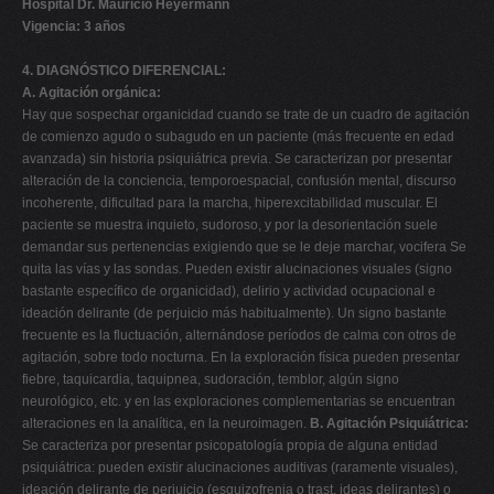
Hospital Dr. Mauricio Heyermann
Vigencia: 3 años
4. DIAGNÓSTICO DIFERENCIAL:
A. Agitación orgánica:
Hay que sospechar organicidad cuando se trate de un cuadro de agitación
de comienzo agudo o subagudo en un paciente (más frecuente en edad
avanzada) sin historia psiquiátrica previa. Se caracterizan por presentar
alteración de la conciencia, temporoespacial, confusión mental, discurso
incoherente, dificultad para la marcha, hiperexcitabilidad muscular. El
paciente se muestra inquieto, sudoroso, y por la desorientación suele
demandar sus pertenencias exigiendo que se le deje marchar, vocifera Se
quita las vías y las sondas. Pueden existir alucinaciones visuales (signo
bastante específico de organicidad), delirio y actividad ocupacional e
ideación delirante (de perjuicio más habitualmente). Un signo bastante
frecuente es la fluctuación, alternándose períodos de calma con otros de
agitación, sobre todo nocturna. En la exploración física pueden presentar
fiebre, taquicardia, taquipnea, sudoración, temblor, algún signo
neurológico, etc. y en las exploraciones complementarias se encuentran
alteraciones en la analítica, en la neuroimagen.
B. Agitación Psiquiátrica:
Se caracteriza por presentar psicopatología propia de alguna entidad
psiquiátrica: pueden existir alucinaciones auditivas (raramente visuales),
ideación delirante de perjuicio (esquizofrenia o trast. ideas delirantes) o