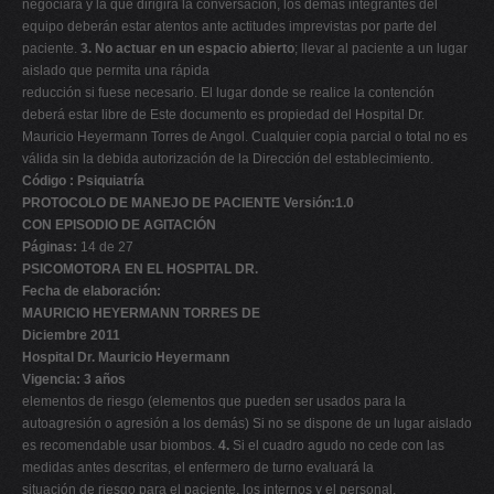
negociará y la que dirigirá la conversación, los demás integrantes del
equipo deberán estar atentos ante actitudes imprevistas por parte del
paciente.
3. No actuar en un espacio abierto
; llevar al paciente a un lugar
aislado que permita una rápida
reducción si fuese necesario. El lugar donde se realice la contención
deberá estar libre de Este documento es propiedad del Hospital Dr.
Mauricio Heyermann Torres de Angol. Cualquier copia parcial o total no es
válida sin la debida autorización de la Dirección del establecimiento.
Código : Psiquiatría
PROTOCOLO DE MANEJO DE PACIENTE Versión:1.0
CON EPISODIO DE AGITACIÓN
Páginas:
14 de 27
PSICOMOTORA EN EL HOSPITAL DR.
Fecha de elaboración:
MAURICIO HEYERMANN TORRES DE
Diciembre 2011
Hospital Dr. Mauricio Heyermann
Vigencia: 3 años
elementos de riesgo (elementos que pueden ser usados para la
autoagresión o agresión a los demás) Si no se dispone de un lugar aislado
es recomendable usar biombos.
4.
Si el cuadro agudo no cede con las
medidas antes descritas, el enfermero de turno evaluará la
situación de riesgo para el paciente, los internos y el personal,