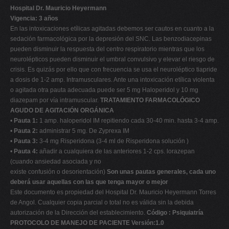
Hospital Dr. Mauricio Heyermann
Vigencia: 3 años
En las intoxicaciones etílicas agitadas debemos ser cautos en cuanto a la
sedación farmacológica por la depresión del SNC. Las benzodiacepinas
pueden disminuir la respuesta del centro respiratorio mientras que los
neurolépticos pueden disminuir el umbral convulsivo y elevar el riesgo de
crisis. Es quizás por ello que con frecuencia se usa el neuroléptico tiapride
a dosis de 1-2 amp. Intramusculares. Ante una intoxicación etílica violenta
o agitada otra pauta adecuada puede ser 5 mg Haloperidol y 10 mg
diazepam por vía intramuscular.
TRATAMIENTO FARMACOLÓGICO
AGUDO DE AGITACIÓN ORGÁNICA
•
Pauta 1:
1 amp. haloperidol IM repitiendo cada 30-40 min. hasta 3-4 amp.
•
Pauta 2:
administrar 5 mg. De Zyprexa IM
•
Pauta 3:
3-4 mg Risperidona (3-4 ml de Risperidona solución )
•
Pauta 4:
añadir a cualquiera de las anteriores 1-2 cps. lorazepan
(cuando ansiedad asociada y no
existe confusión o desorientación)
Son unas pautas generales, cada uno
deberá usar aquellas con las que tenga mayor o mejor
Este documento es propiedad del Hospital Dr. Mauricio Heyermann Torres
de Angol. Cualquier copia parcial o total no es válida sin la debida
autorización de la Dirección del establecimiento.
Código : Psiquiatría
PROTOCOLO DE MANEJO DE PACIENTE Versión:1.0