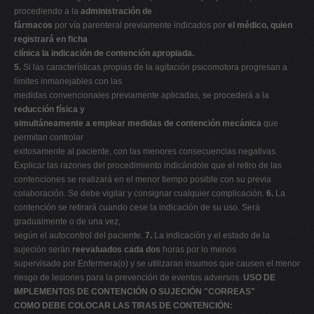
procediendo a la
administración de
fármacos
por vía parenteral previamente indicados por
el médico, quien
registrará en ficha
clínica la indicación de contención apropiada.
5.
Si las características propias de la agitación psicomotora progresan a
límites inmanejables con las
medidas convencionales previamente aplicadas, se procederá a la
reducción física y
simultáneamente a emplear medidas de contención mecánica
que
permitan controlar
exitosamente al paciente, con las menores consecuencias negativas.
Explicar las razones del procedimiento indicándole que el retiro de las
contenciones se realizará en el menor tiempo posible con su previa
colaboración. Se debe vigilar y consignar cualquier complicación.
6.
La
contención se retirará cuando cese la indicación de su uso. Será
gradualmente o de una vez,
según el autocontrol del paciente.
7.
La indicación y el estado de la
sujeción serán
reevaluados cada dos
horas por lo menos
supervisado por Enfermera(o) y se utilizaran insumos que causen el menor
riesgo de lesiones para la prevención de eventos adversos.
USO DE
IMPLEMENTOS DE CONTENCIÓN O SUJECIÓN "CORREAS"
COMO DEBE COLOCAR LAS TIRAS DE CONTENCIÓN: