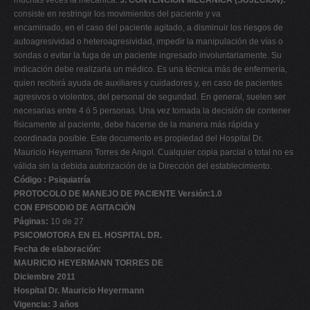
muchas veces la mecánica.
3. CONTENCIÓN MECÁNICA (SUJECIÓN):
consiste en restringir los movimientos del paciente y va
encaminado, en el caso del paciente agitado, a disminuir los riesgos de
autoagresividad o heteroagresividad, impedir la manipulación de vías o
sondas o evitar la fuga de un paciente ingresado involuntariamente. Su
indicación debe realizarla un médico. Es una técnica más de enfermería,
quien recibirá ayuda de auxiliares y cuidadores y, en caso de pacientes
agresivos o violentos, del personal de seguridad. En general, suelen ser
necesarias entre 4 ó 5 personas. Una vez tomada la decisión de contener
físicamente al paciente, debe hacerse de la manera más rápida y
coordinada posible. Este documento es propiedad del Hospital Dr.
Mauricio Heyermann Torres de Angol. Cualquier copia parcial o total no es
válida sin la debida autorización de la Dirección del establecimiento.
Código : Psiquiatría
PROTOCOLO DE MANEJO DE PACIENTE Versión:1.0
CON EPISODIO DE AGITACIÓN
Páginas:
10 de 27
PSICOMOTORA EN EL HOSPITAL DR.
Fecha de elaboración:
MAURICIO HEYERMANN TORRES DE
Diciembre 2011
Hospital Dr. Mauricio Heyermann
Vigencia: 3 años