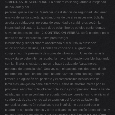
1. MEDIDAS DE SEGURIDAD:
Lo primero es salvaguardar la integridad
de paciente y del
personal que le atiende. Mantener una distancia de seguridad. Mantener
una vía de salida abierta, quedándonos de pie si es necesario. Solicitar
ayuda de cuidadores, personal de seguridad o carabineros según la
intensidad del cuadro. La sala debe estar libre de objetos contundentes
salvo los imprescindibles.
2. CONTENCIÓN VERBAL:
sería el primer paso
dentro de todo el proceso. Sirve para recoger
información y filiar el cuadro observando el discurso, la presencia
alucinaciones o delirios, la lucidez de conciencia, el grado de
comprensión, la presencia de signos de intoxicación. Antes de iniciar la
entrevista se debe intentar recabar la mayor información posible, hablando
con familiares, si existen, y quien lo haya trasladado (carabineros,
personal de urgencia, etc.). Una vez con el paciente nos debemos dirigir
de forma educada, en tono bajo, no amenazante, pero con seguridad y
firmeza. La agitación del paciente y el comprensible nerviosismo de
familiares, amigos no debe alterarnos. Hemos de mostrar interés por su
problema, escuchándole, ofreciéndole ayuda y comprensión. Puede ser de
utilidad ganarse su confianza preguntándole por cuestiones no relativas al
cuadro actual, distrayendo así su atención del foco de agitación. En
general, la contención verbal suele ser insuficiente para controlar un
cuadro de agitación intensa y debe utilizarse la contención farmacológica y