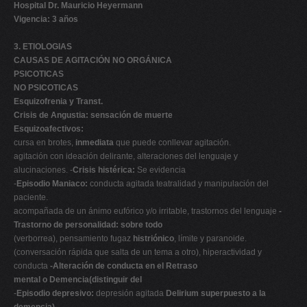
Hospital Dr. Mauricio Heyermann
Vigencia: 3 años
3. ETIOLOGIAS
CAUSAS DE AGITACIÓN NO ORGÁNICA
PSICOTICAS
NO PSICOTICAS
Esquizofrenia y Transt.
Crisis de Angustia: sensación de muerte
Esquizoafectivos:
cursa en brotes,
inmediata
que puede conllevar agitación.
agitación con ideación delirante, alteraciones del lenguaje y
alucinaciones. -
Crisis histérica:
Se evidencia
-
Episodio Maniaco:
conducta agitada teatralidad y manipulación del
paciente.
acompañada de un ánimo eufórico y/o irritable, trastornos del lenguaje
-
Trastorno de personalidad: sobre todo
(verborrea), pensamiento fugaz
histriónico
, límite y paranoide.
(conversación rápida que salta de un tema a otro), hiperactividad y
conducta
-Alteración de conducta en el Retraso
mental o Demencia(distinguir del
-
Episodio depresivo:
depresión agitada
Delirium superpuesto a la