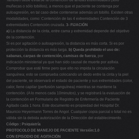
También debe evitarse la contención de ambas extremidades (sólo
muñecas o sólo tobillos), a menos que el paciente se contenga por
autoagresión, en tal caso debe contenerse además un tobillo. Existen otras
modalidades, como: Contención de las 4 extremidades Contención de 3
extremidades Contención cruzada.
3- FIJACIÓN
a)
La distancia de la cinta, entre cama y extremidad depende del objetivo
de la contención.
Si es por agitación o autoagresión, la distancia es más corta. Si es por
protección la distancia es más larga.
b)
Queda prohibido el uso de:
sabanas, carpas de contención, camisas de fuerza
, por
indicación ministerial ya que han sido causal de muerte por asfixia.
Comprobar que esté firme pero que ello no impida la circulación
sanguínea; esto se comprueba colocando un dedo entre la cinta y la piel
del paciente, se observará el estado de paciente y sus extremidades (color,
calor, llene capilar (perfusión sanguínea) mientras se mantiene la
contención. (A lo menos cada 10minutos), y se registrará la evaluación de
la contención en Formulario de Registro de Enfermería de Paciente
Agitado cada 1 hora. Este documento es propiedad del Hospital Dr.
Mauricio Heyermann Torres de Angol. Cualquier copia parcial o total no es
válida sin la debida autorización de la Dirección del establecimiento.
Código : Psiquiatría
PROTOCOLO DE MANEJO DE PACIENTE Versión:1.0
CON EPISODIO DE AGITACIÓN