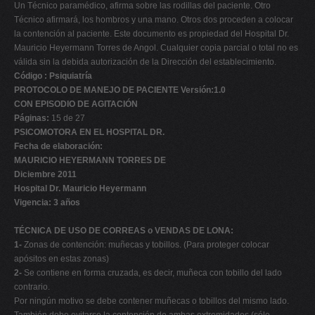
Un Técnico paramédico, afirma sobre las rodillas del paciente. Otro
Técnico afirmará, los hombros y una mano. Otros dos proceden a colocar
la contención al paciente. Este documento es propiedad del Hospital Dr.
Mauricio Heyermann Torres de Angol. Cualquier copia parcial o total no es
válida sin la debida autorización de la Dirección del establecimiento.
Código : Psiquiatría
PROTOCOLO DE MANEJO DE PACIENTE Versión:1.0
CON EPISODIO DE AGITACIÓN
Páginas:
15 de 27
PSICOMOTORA EN EL HOSPITAL DR.
Fecha de elaboración:
MAURICIO HEYERMANN TORRES DE
Diciembre 2011
Hospital Dr. Mauricio Heyermann
Vigencia: 3 años
TÉCNICA DE USO DE CORREAS o VENDAS DE LONA:
1-
Zonas de contención: muñecas y tobillos. (Para proteger colocar
apósitos en estas zonas)
2-
Se contiene en forma cruzada, es decir, muñeca con tobillo del lado
contrario.
Por ningún motivo se debe contener muñecas o tobillos del mismo lado.