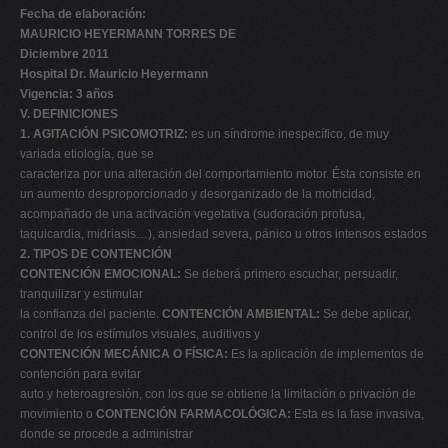
Fecha de elaboración:
MAURICIO HEYERMANN TORRES DE
Diciembre 2011
Hospital Dr. Mauricio Heyermann
Vigencia: 3 años
V. DEFINICIONES
1. AGITACIÓN PSICOMOTRIZ:
es un síndrome inespecífico, de muy
variada etiología, que se
caracteriza por una alteración del comportamiento motor. Ésta consiste en
un aumento desproporcionado y desorganizado de la motricidad,
acompañado de una activación vegetativa (sudoración profusa,
taquicardia, midriasis…), ansiedad severa, pánico u otros intensos estados
2. TIPOS DE CONTENCIÓN
CONTENCIÓN EMOCIONAL:
Se deberá primero escuchar, persuadir,
tranquilizar y estimular
la confianza del paciente.
CONTENCIÓN AMBIENTAL:
Se debe aplicar,
control de los estímulos visuales, auditivos y
CONTENCIÓN MECÁNICA O FÍSICA:
Es la aplicación de implementos de
contención para evitar
auto y heteroagresión, con los que se obtiene la limitación o privación de
movimiento o
CONTENCIÓN FARMACOLÓGICA:
Esta es la fase invasiva,
donde se procede a administrar