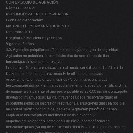
CON EPISODIO DE AGITACIÓN
Páginas:
12 de 27
PSICOMOTORA EN EL HOSPITAL DR.
Fecha de elaboración:
MAURICIO HEYERMANN TORRES DE
Diciembre 2011
Hospital Dr. Mauricio Heyermann
Vigencia: 3 años
4.2. Agitación psiquiátrica:
Tenemos un mayor margen de seguridad.
Agitación no psicótica:
la administración de ansiolíticos de tipo
benzodiacepínicos
puede resolver
la situación. Si acepta medicación oral puede ser suficiente 10-20 mg de
Diazepam o 2-5 mg de Lorazepam Éste último está indicado
especialmente en pacientes ancianos y/o con insuficiencia Las
benzodiacepinas por vía intramuscular tienen una absorción errática. Si ha
de usarse la vía parenteral una pauta posible es 25-100 mg de clorazepato
dipotásico intramuscular. La vía intravenosa debe reservarse dado el
importante riesgo de depresión respiratoria a situaciones que sea posible
un control médico continuo del paciente.
Agitación psicótica:
deben
emplearse
neurolépticos incisivos
a dosis elevadas (2
ampollas de Haloperidol como dosis de inicio) acompañados de
benzodiacepinas (50 mg de cloracepato dipotásico o 10 mg de diazepam)