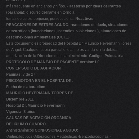
demencia)
más frecuente en ancianos y niños. -
Trastorno por ideas delirantes
(paranoia):
discurso delirante en torno a
temas de celos, perjuicio, persecución…
Reactivas:
REACCIONES DE ESTRÉS AGUDO: reacciones de duelo, situaciones
catastróficas (inundaciones, incendios, violaciones.), situaciones de
desconexiones ambientales (UCI…)
Este documento es propiedad del Hospital Dr. Mauricio Heyermann Torres
de Angol. Cualquier copia parcial o total no es válida sin la debida
autorización de la Dirección del establecimiento.
Código : Psiquiatría
PROTOCOLO DE MANEJO DE PACIENTE Versión:1.0
CON EPISODIO DE AGITACIÓN
Páginas:
7 de 27
PSICOMOTORA EN EL HOSPITAL DR.
Fecha de elaboración:
MAURICIO HEYERMANN TORRES DE
Diciembre 2011
Hospital Dr. Mauricio Heyermann
Vigencia: 3 años
CAUSAS DE AGITACIÓN ORGÁNICA
DELIRIUM O CUADRO
Antihistamínicos
CONFUSIONAL AGUDO:
-Antiepilépticos -Alteraciones Metabólicas -Benzodiacepinas -