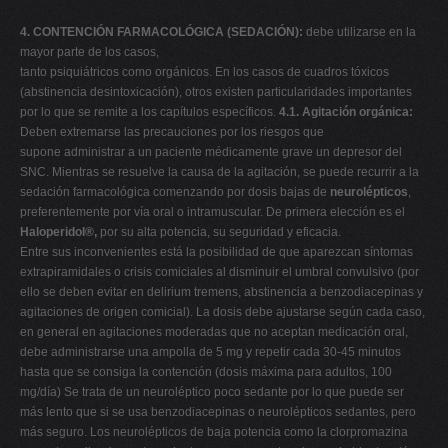
4. CONTENCIÓN FARMACOLÓGICA (SEDACIÓN):
debe utilizarse en la
mayor parte de los casos,
tanto psiquiátricos como orgánicos. En los casos de cuadros tóxicos
(abstinencia desintoxicación), otros existen particularidades importantes
por lo que se remite a los capítulos específicos.
4.1. Agitación orgánica:
Deben extremarse las precauciones por los riesgos que
supone administrar a un paciente médicamente grave un depresor del
SNC. Mientras se resuelve la causa de la agitación, se puede recurrir a la
sedación farmacológica comenzando por dosis bajas de
neurolépticos
,
preferentemente por vía oral o intramuscular. De primera elección es el
Haloperidol®,
por su alta potencia, su seguridad y eficacia.
Entre sus inconvenientes está la posibilidad de que aparezcan síntomas
extrapiramidales o crisis comiciales al disminuir el umbral convulsivo (por
ello se deben evitar en delirium tremens, abstinencia a benzodiacepinas y
agitaciones de origen comicial). La dosis debe ajustarse según cada caso,
en general en agitaciones moderadas que no aceptan medicación oral,
debe administrarse una ampolla de 5 mg y repetir cada 30-45 minutos
hasta que se consiga la contención (dosis máxima para adultos, 100
mg/día) Se trata de un neuroléptico poco sedante por lo que puede ser
más lento que si se usa benzodiacepinas o neurolépticos sedantes, pero
más seguro. Los neurolépticos de baja potencia como la clorpromazina