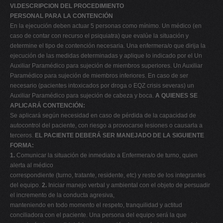
VI.DESCRIPCION DEL PROCEDIMIENTO
PERSONAL PARA LA CONTENCIÓN
En la ejecución deben actuar 5 personas como mínimo. Un médico (en
caso de contar con recurso el psiquiatra) que evalúe la situación y
determine el tipo de contención necesaria. Una enfermera/o que dirija la
ejecución de las medidas determinadas y aplique lo indicado por el Un
Auxiliar Paramédico para sujeción de miembros superiores. Un Auxiliar
Paramédico para sujeción de miembros inferiores. En caso de ser
necesario (pacientes intoxicados por droga o EQZ crisis severas) un
Auxiliar Paramédico para sujeción de cabeza y boca.
A QUIENES SE
APLICARÁ CONTENCIÓN:
Se aplicará según necesidad en caso de pérdida de la capacidad de
autocontrol del paciente, con riesgo a provocarse lesiones o causarla a
terceros.
EL PACIENTE DEBERÁ SER MANEJADO DE LA SIGUIENTE
FORMA:
1.
Comunicar la situación de inmediato a Enfermera/o de turno, quien
alerta al médico
correspondiente (turno, tratante, residente, etc) y resto de los integrantes
del equipo.
2.
Iniciar manejo verbal y ambiental con el objeto de persuadir
el incremento de la conducta agresiva,
manteniendo en todo momento el respeto, tranquilidad y actitud
conciliadora con el paciente. Una persona del equipo será la que