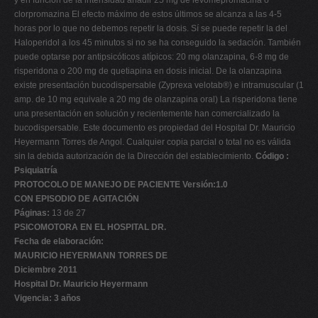
y en función de la intensidad añadir 25 mg de levomepromacina o
clorpromazina El efecto máximo de estos últimos se alcanza a las 4-5
horas por lo que no debemos repetir la dosis. Sí se puede repetir la del
Haloperidol a los 45 minutos si no se ha conseguido la sedación. También
puede optarse por antipsicóticos atípicos: 20 mg olanzapina, 6-8 mg de
risperidona o 200 mg de quetiapina en dosis inicial. De la olanzapina
existe presentación bucodispersable (Zyprexa velotab®) e intramuscular (1
amp. de 10 mg equivale a 20 mg de olanzapina oral) La risperidona tiene
una presentación en solución y recientemente han comercializado la
bucodispersable. Este documento es propiedad del Hospital Dr. Mauricio
Heyermann Torres de Angol. Cualquier copia parcial o total no es válida
sin la debida autorización de la Dirección del establecimiento.
Código :
Psiquiatría
PROTOCOLO DE MANEJO DE PACIENTE Versión:1.0
CON EPISODIO DE AGITACIÓN
Páginas:
13 de 27
PSICOMOTORA EN EL HOSPITAL DR.
Fecha de elaboración:
MAURICIO HEYERMANN TORRES DE
Diciembre 2011
Hospital Dr. Mauricio Heyermann
Vigencia: 3 años