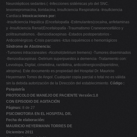
Neurolépticos sedantes ( -Infecciones sistémicas y/o del SNC.
levomepromacina, tioridacina, Insuficiencia Respiratoria -Insuficiencia
Cardiaca
Intoxicaciones por:
-Insuficiencia Hepática (Encefalopatía -Estimulantes(cocaína, anfetaminas
y -Insuficiencia Renal(Encefalopatía -Traumatismo Craneoencefálico y
politraumatismos. -Benzodiacepinas -Estados postoperatorios -
Anticolinérgicos -Crisis parciales -Ictus isquémicos o hemorrágicos
Síndrome de Abstinencia:
-Tumores intracraneales -Alcohol(delirium tremens) -Tumores diseminados
-Benzodiacepinas -Delirium superpuestos a demencia -Tratamiento con:
Levodopa, Digital, cimetidina, ranitidina, anticolinergicos(biperidino,
atropina). Este documento es propiedad del Hospital Dr. Mauricio
Heyermann Torres de Angol. Cualquier copia parcial o total no es válida
sin la debida autorización de la Dirección del establecimiento.
Código :
Psiquiatría
PROTOCOLO DE MANEJO DE PACIENTE Versión:1.0
CON EPISODIO DE AGITACIÓN
Páginas:
8 de 27
PSICOMOTORA EN EL HOSPITAL DR.
Fecha de elaboración:
MAURICIO HEYERMANN TORRES DE
Diciembre 2011