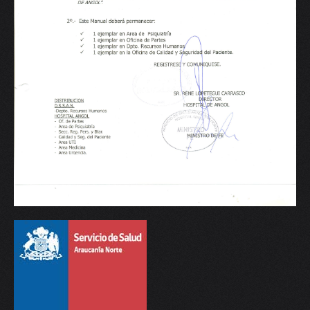
V
W
X
Y
Z
0-9