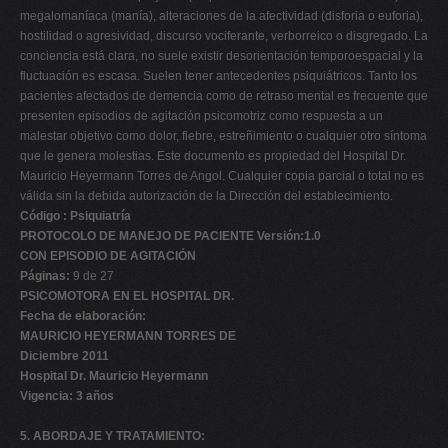
megalomaníaca (manía), alteraciones de la afectividad (disforia o euforia),
hostilidad o agresividad, discurso vociferante, verborreico o disgregado. La
conciencia está clara, no suele existir desorientación temporoespacial y la
fluctuación es escasa. Suelen tener antecedentes psiquiátricos. Tanto los
pacientes afectados de demencia como de retraso mental es frecuente que
presenten episodios de agitación psicomotriz como respuesta a un
malestar objetivo como dolor, fiebre, estreñimiento o cualquier otro síntoma
que le genera molestias. Este documento es propiedad del Hospital Dr.
Mauricio Heyermann Torres de Angol. Cualquier copia parcial o total no es
válida sin la debida autorización de la Dirección del establecimiento.
Código : Psiquiatría
PROTOCOLO DE MANEJO DE PACIENTE Versión:1.0
CON EPISODIO DE AGITACIÓN
Páginas:
9 de 27
PSICOMOTORA EN EL HOSPITAL DR.
Fecha de elaboración:
MAURICIO HEYERMANN TORRES DE
Diciembre 2011
Hospital Dr. Mauricio Heyermann
Vigencia: 3 años
5. ABORDAJE Y TRATAMIENTO: