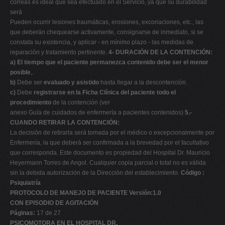
correas es ideal que sea efectuado en el Servicio, ya que su durabilidad
será
Pueden ocurrir lesiones traumáticas, erosiones, excoriaciones, etc., las
que deberán chequearse activamente, consignarse de inmediato, si se
constata su existencia, y aplicar - en mínimo plazo - las medidas de
reparación y tratamiento pertinente.
4- DURACIÓN DE LA CONTENCIÓN:
a)
El tiempo que el paciente permanezca contenido debe ser el menor
posible
,.
b)
Debe ser
evaluado y asistido
hasta llegar a la descontención.
c)
Debe
registrarse en la Ficha Clínica del paciente todo el
procedimiento
de la contención (ver
anexo Guía de cuidados de enfermería a pacientes contenidos)
5.-
CUANDO RETIRAR LA CONTENCIÓN:
La decisión de retirarla será tomada por el médico o excepcionalmente por
Enfermería, la que deberá ser confirmada a la brevedad por el facultativo
que corresponda. Este documento es propiedad del Hospital Dr. Mauricio
Heyermann Torres de Angol. Cualquier copia parcial o total no es válida
sin la debida autorización de la Dirección del establecimiento.
Código :
Psiquiatría
PROTOCOLO DE MANEJO DE PACIENTE Versión:1.0
CON EPISODIO DE AGITACIÓN
Páginas:
17 de 27
PSICOMOTORA EN EL HOSPITAL DR.