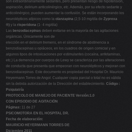
son extraordinariamente sedantes, pero presentan riesgo de hipotensión,
aspiración, delirium anticolinérgico, etc. Además, por su efecto sedante y
anticolinérgico, pueden aumentar la confusión. Se están incorporando los
neurolépticos atípicos como la
olanzapina
(2,5-10 mg/día de
Zyprexa
®)
y la
risperidona
(1- 4 mg/día)
Las
benzodiacepinas
deben evitarse en la mayoría de las agitaciones
orgánicas. Únicamente son de
elección en el delirium tremens, en el síndrome de abstinencia a
benzodiacepinas u opiáceos, en los cuadros de origen comicial y en
algunos tipos de intoxicaciones por estimulantes (cocaína, anfetaminas,
etc.) La demencia por cuerpos de Lewy se caracteriza por las alteraciones
de conducta que presenta que empeoran con neurolépticos y mejoran con
benzodiacepinas. Este documento es propiedad del Hospital Dr. Mauricio
Heyermann Torres de Angol. Cualquier copia parcial o total no es válida
sin la debida autorización de la Dirección del establecimiento.
Código :
Psiquiatría
PROTOCOLO DE MANEJO DE PACIENTE Versión:1.0
CON EPISODIO DE AGITACIÓN
Páginas:
11 de 27
PSICOMOTORA EN EL HOSPITAL DR.
Fecha de elaboración:
MAURICIO HEYERMANN TORRES DE
Diciembre 2011