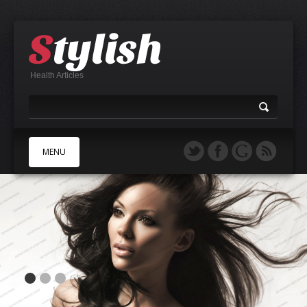
Health Articles
MENU
A
B
C
D
E
F