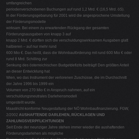
umfangreichen
periodenverschobenen Buchungen auf rund 1,2 Mrd. € (16,5 Mrd. öS).
In der Förderungsgebarung für 2001 wird die angesprochene Umstellung
der Förderungsmodelle
wirksam. Bei einem zu erwartenden Rückgang der gesamten
Förderungsausgaben von knapp 3 auf
knapp 2 Mrd. € dürften sich die verschuldungswirksamen Ausgaben glatt
halbieren – auf nur mehr rund
600 Mio €. Das heißt, dass die Wohnbauförderung mit rund 600 Mio € oder
rund 8 Mrd. Schilling zur
Senkung des österreichischen Budgetdefizits beiträgt! Den größten Anteil
an dieser Entwicklung hat
Wien, wo das Instrument der verlorenen Zuschüsse, die im Durchschnitt
der Jahre 1996 bis 1999 ein
Volumen von 270 Mio € in Anspruch nahmen, auf ein
verschuldungsneutrales Darlehensmodell
umgestellt wurde.
Maastricht-konforme Neugestaltung der NÖ Wohnbaufinanzierung. FGW,
2/2002
AUSHAFTENDE DARLEHEN, RÜCKLAGEN UND
ZAHLUNGSVERPFLICHTUNGEN
Seit Ende der neunziger Jahre stehen immer wieder die aushaftenden
Förderungsdarlehen als mögliche