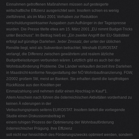
Einnahmen getroffenen Maßnahmen müssen auf gesteigerte
wirtschaftliche Effizienz ausgerichtet sein. Insofern schien es wenig
zielführend, als im März 2001 Vorhaben zur Reduktion
verschuldungswirksamer Ausgaben zum Aufhänger in der Tagespresse
wurden. Die Presse titelte etwa am 15. März 2001 „EU nimmt Budget-Tricks
unter Beschuss". Im Beitrag hieß es: „Ein zweiter Angriff der EU-Statistiker
erfolgt auf günstige Darlehen. Jeder Zinssatz, der unter der üblichen
Rendite liegt, wird als Subvention betrachtet. Weshalb EUROSTAT
verlangt, die Differenz zwischen gewährtem und realem ätzliche
Budgetbelastungen verbunden wären. Letztlich gibt es auch bei der
Wohnbauförderung Probleme. Die Länder verkaufen derzeit ihre Darlehen
in Maastricht-konforme Neugestaltung der NÖ Wohnbaufinanzierung. FGW,
2/2002 großem Stil, meist an Banken. Sie erhalten damit die langfristigen
Rückflüsse aus den Krediten per
Einmalzahlung und nehmen dafür einen Abschlag in Kauf"1.
Allem Anschein nach führen die österreichischen Aktivitäten vorderhand zu
keinen Ä nderungen in der
Verbuchungspraxis seitens EUROSTAT. Insofern liefert die vorliegende
Studie einen Diskussionsbeitrag in
einem ruhigen Prozess der Optimierung der Wohnbauförderung
österreichischer Prägung. Ihre Effizienz
soll nicht nur hinsichtlich des Förderungszwecks optimiert werden, sondern