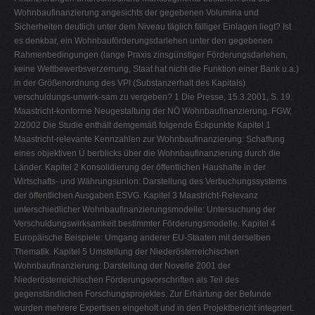
Wohnbaufinanzierung angesichts der gegebenen Volumina und
Sicherheiten deutlich unter dem Niveau täglich fälliger Einlagen liegt? Ist
es denkbar, ein Wohnbauförderungsdarlehen unter den gegebenen
Rahmenbedingungen (lange Praxis zinsgünstiger Förderungsdarlehen,
keine Wettbewerbsverzerrung, Staat hat nicht die Funktion einer Bank u.a.)
in der Größenordnung des VPI (Substanzerhalt des Kapitals)
verschuldungs-unwirk-sam zu vergeben? 1 Die Presse, 15.3.2001, S. 19.
Maastricht-konforme Neugestaltung der NÖ Wohnbaufinanzierung. FGW,
2/2002 Die Studie enthält demgemäß folgende Eckpunkte Kapitel 1
Maastricht-relevante Kennzahlen zur Wohnbaufinanzierung: Schaffung
eines objektiven Ü berblicks über die Wohnbaufinanzierung durch die
Länder. Kapitel 2 Konsolidierung der öffentlichen Haushalte in der
Wirtschafts- und Währungsunion: Darstellung des Verbuchungssystems
der öffentlichen Ausgaben ESVG. Kapitel 3 Maastricht-Relevanz
unterschiedlicher Wohnbaufinanzierungsmodelle: Untersuchung der
Verschuldungswirksamkeit bestimmter Förderungsmodelle. Kapitel 4
Europäische Beispiele: Umgang anderer EU-Staaten mit derselben
Thematik. Kapitel 5 Umstellung der Niederösterreichischen
Wohnbaufinanzierung: Darstellung der Novelle 2001 der
Niederösterreichischen Förderungsvorschriften als Teil des
gegenständlichen Forschungsprojektes. Zur Erhärtung der Befunde
wurden mehrere Expertisen eingeholt und in den Projektbericht integriert.