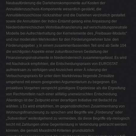
Neubauförderung die Darlehenskomponente auf Kosten der
Annuitätenzuschuss-Komponente wesentlich gestärkt, die
Annuitätenzuschüsse rückzahlbar und die Darlehen verzinslich gestaltet
sowie die Annuitäten der Index-Entamit gelang eine Anpassung der
Niederösterreichischen Wohnbaufinanzierung auf verschuldungsneutrale
Modelle bei Aufrechterhaltung der Kernelemente des „Freibauer-Modells"
und nur moderaten Mehrkosten für den Förderungsnehmer bzw. den
Förderungsgeber. χ In einem zusammenfassenden Teil sind ab Seite 104
die wichtigsten Aspekte einer zukunftssicheren Gestaltung der
Finanzierungsinstrumente in Niederösterreich zusammengefasst. Es wird
mit Nachdruck empfohlen, die Entscheidungspraxis von EUROSTAT
aufmerksam zu verfolgen und Anzeichen einer Ä nderung der
Verbuchungspraxis für unter dem Marktniveau liegende Zinssätze
umgehend mit einem geeigneten Argumentarium zu begegnen. Ein
proaktives Vorgehen verspricht günstigere Ergebnisse als die Ergreifung
von Rechtsmitteln nach einer allfällig unerwünschten Entscheidung.
Allerdings ist der Zeitpunkt einer derartigen Initiative mit Bedacht zu
wählen. χ Es wird empfohlen, im gegenständlichen Zusammenhang von
Wohnungsfinanzierung zu sprechen und Begriffe wie „Förderung" oder
„Subvention" weitestgehend zu vermeiden, da diese Begriffe ety-mologisch
leicht mit Zahlungen ohne Gegenleistung in Verbindung gebracht werden
können, die gemäß Maastricht-Kriterien grundsätzlich