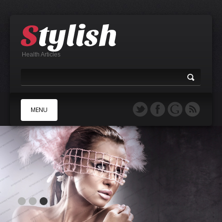
Health Articles
MENU
A
B
C
D
E
F