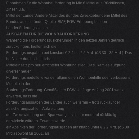
Einnahmen für die Wohnbauförderung in Mio € Mittel aus Rückflüssen,
Zinsen u.ä.
Mittel der Länder Andere Mittel des Bundes Zweckgebundene Mittel des
Bundes an die Länder Quelle: BMF, FGW-Erhebung bei den
Länderförderungsstellen
AUSGABEN FÜR DIE WOHNBAUFÖRDERUNG
Während die Förderungszusicherungen in den letzten Jahren deutlich
zurückgingen, hielten sich die
Förderungsausgaben bei konstant € 2,4 bis 2,5 Mrd. (öS 33 - 35 Mrd.). Das
heißt, der durchschnittliche
Mitteleinsatz pro neu errichteter Wohnung stieg. Dazu kam es aufgrund
diverser neuer
Förderungsmodelle, etwa der allgemeinen Wohnbeihilfe oder verbesserter
Modelle in der
Sanierungsförderung. Gemäß einer FGW-Umfrage Anfang 2001 war zu
erwarten, dass die
Förderungsausgaben der Länder auch weiterhin – trotz rückläufiger
Zusicherungszahlen, Aufweichung
der Zweckwidmung und Sparzwang – sich nur moderat rückläufig
entwickeln würden. Erwartet wurde
ein Absinken der Förderungsausgaben auf knapp unter € 2,2 Mrd. (öS 30
Mrd.) sowohl für 2001, als