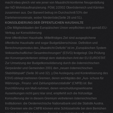
macht etwa gleich viel wie jener von Maastricht-konforme Neugestaltung
der NÖ Wohnbaufinanzierung. FGW, 2/2002 Oberösterreich und Kärnten
zusammen aus. Der Barwert betrug im Durchschnitt 53% der
Darlehensnominale, wobei Niederöste(Seite 28 und 51).
KONSOLIDIERUNG DER ÖFFENTLICHEN HAUSHALTE
χ Die Mitgliedstaaten der Europäischen Union verpflichten sich gemäß EU-
Vertrag zur Konsolidierung
ihrer öffentlichen Haushalte. Mittelfristiges Ziel sind ausgeglichene
öffentliche Haushalte und sogar Budgetüberschüsse. Definition und
Berechnungsmodus des „Maastricht-Defizits" ist im „Europäischen System
Volkswirtschaftlicher Gesamtrechnungen" (ESVG) festgelegt. Die Prüfung
der Konvergenzkriterien obliegt dem statistischen Amt der EU EUROSTAT.
Zur Umsetzung der Budgetkonsolidierung durch die österreichischen
Gerpeänder und Gemeinden 2001 den „neuen österreichischen
Stabilitätspakt" (Seite 30 und 32). χ Die Auslegung und Konkretisierung des
ESVG obliegt mehreren Gremien, deren wichtigstes der „Aus- schuss für
Währungs-, Finanz- und Zahlungsbilanzstatistik" (CMFB) ist. Bei
Durchführung von Maß-nahmen, deren verschuldungswirksame
Auswirkungen nicht ganz klar sind, empfiehlt sich die frühzeitige
Konsultierung der in diesem Gremium vertretenen österreichischen
Institutionen: die Oesterreichische Nationalbank und die Statistik Austria.
EU-Gremien wie die CMFB können eine Schlüsselrolle bei dem Bemühen