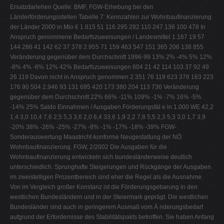
Ersatzdarlehen Quelle: BMF, FGW-Erhebung bei den
Länderförderungsstellen Tabelle 7: Kennzahlen zur Wohnbaufinanzierung
der Länder 2000 in Mio € 1.815 51 116 295 282 110 247 136 100 478 In
Anspruch genommene Bedarfszuweisungen / Landesmittel 1.167 19 57
144 286 41 142 62 37 378 2.955 71 159 463 547 151 365 206 138 855
Veränderung gegenüber dem Durchschnitt 1996-99 13% 2% -4% 5% 12%
-8% 4% -6% 12% 42% Bedarfszuweisungen 604 21 42 114 103 37 92 49
26 119 Davon nicht in Anspruch genommen 2.351 76 119 623 376 163 223
176 90 504 2.946 93 131 695 420 173 380 204 113 736 Veränderung
gegenüber dem Durchschnitt 22% 66% -11% 109% -1% -7% 16% -5%
-14% 25% Saldo Einnahmen / Ausgaben Förderungsfäl e in 1.000 WE 42,2
1,4 3,0 10,4 7,6 2,5 5,3 3,6 2,0 6,4 33,6 1,9 2,2 7,8 5,5 2,3 5,3 3,0 1,7 3,9
-20% 38% -26% -25% -27% -8% -1% -17% -18% -39% FGW-
Sonderauswertung Maastricht-konforme Neugestaltung der NÖ
Wohnbaufinanzierung. FGW, 2/2002 Die Ausgaben für die
Wohnbaufinanzierung entwickeln sich bundesländerweise deutlich
unterschiedlich. Sprunghafte Steigerungen und Rückgänge der Ausgaben
im zweistelligen Prozentbereich sind eher die Regel als die Ausnahme.
Von im Vergleich großer Konstanz ist die Förderungsgebarung in den
westlichen Bundesländern und in der Steiermark geprägt. Die westlichen
Bundesländer sind auch in geringerem Ausmaß vom Ä nderungsbedarf
aufgrund der Erfordernisse des Stabilitätspakts betroffen. Sie haben Anfang