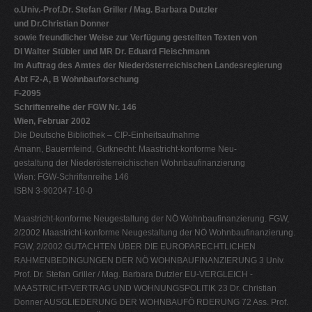
o.Univ.-Prof.Dr. Stefan Griller / Mag. Barbara Dutzler
V
und Dr.Christian Donner
W
sowie freundlicher Weise zur Verfügung gestellten Texten von
DI Walter Stübler und MR Dr. Eduard Fleischmann
X
Im Auftrag des Amtes der Niederösterreichischen Landesregierung
Y
Abt F2-A, B Wohnbauforschung
F-2095
Z
Schriftenreihe der FGW Nr. 146
0-9
Wien, Februar 2002
Die Deutsche Bibliothek – CIP-Einheitsaufnahme
Amann, Bauernfeind, Gutknecht: Maastricht-konforme Neu-
gestaltung der Niederösterreichischen Wohnbaufinanzierung
Wien: FGW-Schriftenreihe 146
ISBN 3-902047-10-0
Maastricht-konforme Neugestaltung der NÖ Wohnbaufinanzierung. FGW,
2/2002 Maastricht-konforme Neugestaltung der NÖ Wohnbaufinanzierung.
FGW, 2/2002 GUTACHTEN ÜBER DIE EUROPARECHTLICHEN
RAHMENBEDINGUNGEN DER NÖ WOHNBAUFINANZIERUNG 3 Univ.
Prof. Dr. Stefan Griller / Mag. Barbara Dutzler EU-VERGLEICH -
MAASTRICHT-VERTRAG UND WOHNUNGSPOLITIK 23 Dr. Christian
Donner AUSGLIEDERUNG DER WOHNBAUFÖ RDERUNG 72 Ass. Prof.