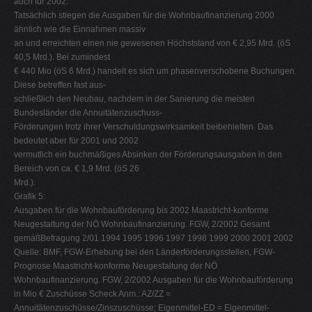
auch für 2002.
Tatsächlich stiegen die Ausgaben für die Wohnbaufinanzierung 2000
ähnlich wie die Einnahmen massiv
an und erreichten einen nie gewesenen Höchststand von € 2,95 Mrd. (öS
40,5 Mrd.). Bei zumindest
€ 440 Mio (öS 6 Mrd.) handelt es sich um phasenverschobene Buchungen.
Diese betreffen fast aus-
schließlich den Neubau, nachdem in der Sanierung die meisten
Bundesländer die Annuitätenzuschuss-
Förderungen trotz ihrer Verschuldungswirksamkeit beibehielten. Das
bedeutet aber für 2001 und 2002
vermutlich ein buchmäßiges Absinken der Förderungsausgaben in den
Bereich von ca. € 1,9 Mrd. (öS 26
Mrd.).
Grafik 5:
Ausgaben für die Wohnbauförderung bis 2002 Maastricht-konforme
Neugestaltung der NÖ Wohnbaufinanzierung. FGW, 2/2002 Gesamt
gemäßBefragung 2/01 1994 1995 1996 1997 1998 1999 2000 2001 2002
Quelle: BMF, FGW-Erhebung bei den Länderförderungsstellen, FGW-
Prognose Maastricht-konforme Neugestaltung der NÖ
Wohnbaufinanzierung. FGW, 2/2002 Ausgaben für die Wohnbauförderung
in Mio € Zuschüsse Scheck Anm.: AZ/ZZ =
Annuitätenzuschüsse/Zinszuschüsse; Eigenmittel-ED = Eigenmittel-