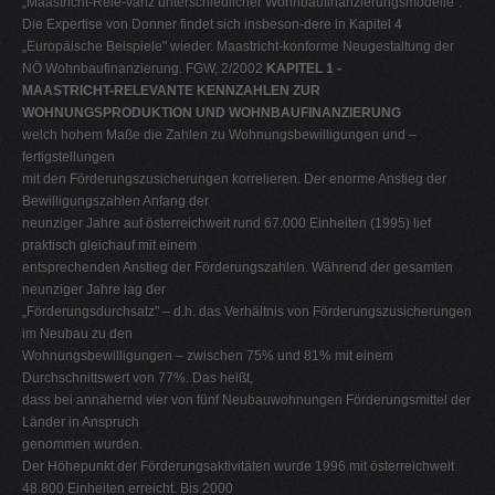
„Maastricht-Rele-vanz unterschiedlicher Wohnbaufinanzierungsmodelle".
Die Expertise von Donner findet sich insbeson-dere in Kapitel 4
„Europäische Beispiele" wieder. Maastricht-konforme Neugestaltung der
NÖ Wohnbaufinanzierung. FGW, 2/2002
KAPITEL 1 -
MAASTRICHT-RELEVANTE KENNZAHLEN ZUR
WOHNUNGSPRODUKTION UND WOHNBAUFINANZIERUNG
welch hohem Maße die Zahlen zu Wohnungsbewilligungen und –
fertigstellungen
mit den Förderungszusicherungen korrelieren. Der enorme Anstieg der
Bewilligungszahlen Anfang der
neunziger Jahre auf österreichweit rund 67.000 Einheiten (1995) lief
praktisch gleichauf mit einem
entsprechenden Anstieg der Förderungszahlen. Während der gesamten
neunziger Jahre lag der
„Förderungsdurchsatz" – d.h. das Verhältnis von Förderungszusicherungen
im Neubau zu den
Wohnungsbewilligungen – zwischen 75% und 81% mit einem
Durchschnittswert von 77%. Das heißt,
dass bei annähernd vier von fünf Neubauwohnungen Förderungsmittel der
Länder in Anspruch
genommen wurden.
Der Höhepunkt der Förderungsaktivitäten wurde 1996 mit österreichweit
48.800 Einheiten erreicht. Bis 2000