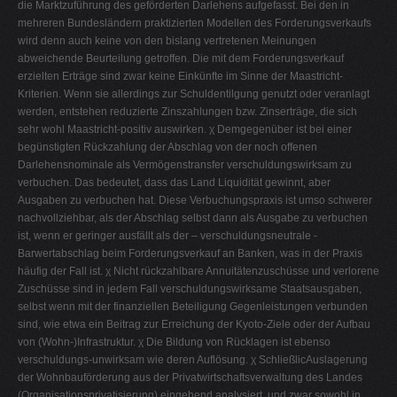
die Marktzuführung des geförderten Darlehens aufgefasst. Bei den in
mehreren Bundesländern praktizierten Modellen des Forderungsverkaufs
wird denn auch keine von den bislang vertretenen Meinungen
abweichende Beurteilung getroffen. Die mit dem Forderungsverkauf
erzielten Erträge sind zwar keine Einkünfte im Sinne der Maastricht-
Kriterien. Wenn sie allerdings zur Schuldentilgung genutzt oder veranlagt
werden, entstehen reduzierte Zinszahlungen bzw. Zinserträge, die sich
sehr wohl Maastricht-positiv auswirken. χ Demgegenüber ist bei einer
begünstigten Rückzahlung der Abschlag von der noch offenen
Darlehensnominale als Vermögenstransfer verschuldungswirksam zu
verbuchen. Das bedeutet, dass das Land Liquidität gewinnt, aber
Ausgaben zu verbuchen hat. Diese Verbuchungspraxis ist umso schwerer
nachvollziehbar, als der Abschlag selbst dann als Ausgabe zu verbuchen
ist, wenn er geringer ausfällt als der – verschuldungsneutrale -
Barwertabschlag beim Forderungsverkauf an Banken, was in der Praxis
häufig der Fall ist. χ Nicht rückzahlbare Annuitätenzuschüsse und verlorene
Zuschüsse sind in jedem Fall verschuldungswirksame Staatsausgaben,
selbst wenn mit der finanziellen Beteiligung Gegenleistungen verbunden
sind, wie etwa ein Beitrag zur Erreichung der Kyoto-Ziele oder der Aufbau
von (Wohn-)Infrastruktur. χ Die Bildung von Rücklagen ist ebenso
verschuldungs-unwirksam wie deren Auflösung. χ SchließlicAuslagerung
der Wohnbauförderung aus der Privatwirtschaftsverwaltung des Landes
(Organisationsprivatisierung) eingehend analysiert, und zwar sowohl in