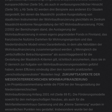
europarechtlicher (Seite 54), als auch in verfassungsrechtlicher Hinsicht
(Seite 58). χ Ab Seite 82 werden drei Beispiele aus anderen EU-Staaten
dargestellt, bei denen die Maastricht- positive Ausgestaltung von
staatlichen Instrumenten der Wohnbaufinanzierung gleichfalls im Zentrum
Maastricht-konforme Neugestaltung der NÖ Wohnbaufinanzierung. FGW,
2/2002 der Bemühungen stand, die Auslagerung der
Wohnbaufinanzierung in einen eigens gegründeten Fonds in Finnland, das
französische Nullzins-Darlehen für Wohnungseigentum und das
Niederländische Modell eines Garantiefonds, in dem alle Aktivitäten der
Wohnbaufinanzierung zusammengefasst werden. χ Wenngleich die
„wirtschaftliche Betrachtungsweise" als ausschlaggebend für die
Gestaltung der Maatstrich-Kriterien gilt, ist kritisch anzumerken, dass sie in
Ö sterreich zur Aufgabe von Wohnbaufinanzierungsmodellen geführt
haben, deren Effizienz eindeutig über den nunmehr praktizierten
„verschuldungsneutralen" Modellen liegt .
ZUKUNFTSASPEKTE DER
NIEDERÖSTERREICHISCHEN WOHNBAUFINANZIERUNG
χ Im Projektzusammenhang wirkte die FGW bei der Neugestaltung der
Niederösterreichischen
Wohnbauförderung Anfang 2001 mit (Seite 89 ff.). Die Förderungsmodelle
sowohl für den mehrgeschoßigen Neubau, als auch für die
Mehrfamilienwohnhaus-Sanierung und die „Kleine Sanierung" wurden in
wesentlichen Punkten neu gestaltet. Insbesondere wurde bei der