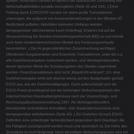
spielen, hinsichtlich öessen im Bereich der statistischen Zuordnung von
Wirtschaftsaktivitäten proaktiv vorzugehen (Seite 35 und 104). χ Einer
Prüfung durch EUROSTAT werden vor allem große Transaktionen
unterzogen, die aufgrund von Auseinandersetzungen in der (Medien-)Ö
ffentlichkeit auffallen. Aktivitäten kleineren Umfangs werden
demgegenüber üblicherweise kaum hinterfragt. Ersteres traf auf die
Neuausrichtung der Bundes-Immobiliengesellschaft (BIG) zu und könnte
auch beim niederösterreichischen Modell des Forderungsverkaufs
bevorstehen. χ Die im gegenständlichen Zusammenhang wichtigen
öffentlichen Ausgabenarten sind finanzielle Transaktionen, unter die u.a.
alle Darlehensvergaben subsumiert werden, und Vermögenstransfers,
denen typischer Weise die Sozialausgaben des Staates zugeordnet
werden. Finanztransaktionen sind nicht „Maastricht-wirksam", d.h. eine
Darlehensvergabe wirkt sich ebenso wenig auf den Budgetsaldo gemäß
ESVG aus, wie die Darlehenstilgungen. Darin unterscheidet sich die
ESVG-Praxis grundlegend von der bisherigen Verbuchungspraxis des
österreichischen Haushaltsergebnisses nach der Voranschlags- und
Rechnungsabschlussverordnung 1997. Als Vermögenstransfers
klassifizierte rückzahlbare Annuitäten- oder Baukostenzuschüsse sind
demgegenüber defizitwirksam (Seite 40). χ Ein Darlehen ist nach ESVG-
Definition eine unbedingte Verbindlichkeit gegenüber dem Gläubiger, die
bei Fälligkeit zurückgezahlt werden muss und verzinslich ist. Die Höhe des
Zinssatzes ist nicht festgelegt. Nach derzeitiger Verbuchungspraxis wird ein