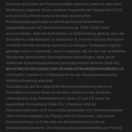
Darlehen auch dann als Finanztransaktion gewertet, wenn es unter dem
Marktniveau liegende Zinsen aufweist. Angesichts der Vagheit des ESVG
und des im EU-Recht vorherrschenden dynamischen
Rechtsauslegungsprinzips ist allerdings Maastricht-konforme
Neugestaltung der NÖ Wohnbaufinanzierung. FGW, 2/2002 nicht
auszuschließen, dass die Kommission zur Entscheidung gelangt, dass die
Zinsdifferenz defizitwirksam zu verbuchen ist. In einem solchen Fall wären
rechtliche Schritte allerdings durchaus zu erwägen. Strategisch ungleich
günstiger wäre es allerdings, wenn es gelänge, die für den hier vertretenen
Standpunkt sprechenden Sachargumente einzubringen, dass sie im
Vorfeld der Entscheidungsfindung gewürdigt werden können (Seite 45).
MAASTRICHT-RELEVANZ DER WOHNBAUFINANZIERUNGSMODELLE
χ In Kapitel 3 werden in 7 Fallbeispielen für die Niederösterreichische
Wohnbauförderung relevante
Transaktionen auf ihre Maastricht-Wirksamkeiuförderung durch ein
Annuitätenzuschüsse fürwie im Neubau (Seitenach den Modellen
Oberösterreich bzw. Niederösterreich (Seite 52 und 53) sowie die
begünstigte Rückzahlung (Seite 53). χ Darlehen sind als
Finanztransaktionen nicht verschuldungswirksam. Die Darlehensvergabe
zählt nicht als Ausgabe, die Tilgung nicht als Einnahme. χ Bei einem
Darlehensverkauf an Dritte wird ein Barwertabschlag nicht als
Staatsausgabe gewertet. Der Abschlag wird gewissermaßen als Preis für