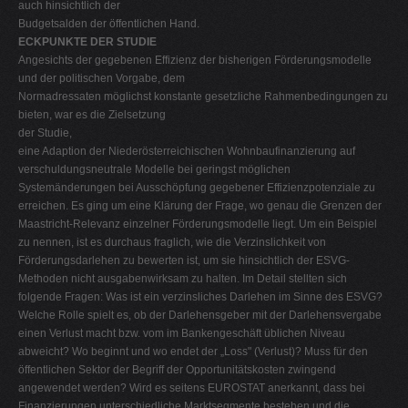
auch hinsichtlich der
Budgetsalden der öffentlichen Hand.
ECKPUNKTE DER STUDIE
Angesichts der gegebenen Effizienz der bisherigen Förderungsmodelle
und der politischen Vorgabe, dem
Normadressaten möglichst konstante gesetzliche Rahmenbedingungen zu
bieten, war es die Zielsetzung
der Studie,
eine Adaption der Niederösterreichischen Wohnbaufinanzierung auf
verschuldungsneutrale Modelle bei geringst möglichen
Systemänderungen bei Ausschöpfung gegebener Effizienzpotenziale zu
erreichen. Es ging um eine Klärung der Frage, wo genau die Grenzen der
Maastricht-Relevanz einzelner Förderungsmodelle liegt. Um ein Beispiel
zu nennen, ist es durchaus fraglich, wie die Verzinslichkeit von
Förderungsdarlehen zu bewerten ist, um sie hinsichtlich der ESVG-
Methoden nicht ausgabenwirksam zu halten. Im Detail stellten sich
folgende Fragen: Was ist ein verzinsliches Darlehen im Sinne des ESVG?
Welche Rolle spielt es, ob der Darlehensgeber mit der Darlehensvergabe
einen Verlust macht bzw. vom im Bankengeschäft üblichen Niveau
abweicht? Wo beginnt und wo endet der „Loss" (Verlust)? Muss für den
öffentlichen Sektor der Begriff der Opportunitätskosten zwingend
angewendet werden? Wird es seitens EUROSTAT anerkannt, dass bei
Finanzierungen unterschiedliche Marktsegmente bestehen und die