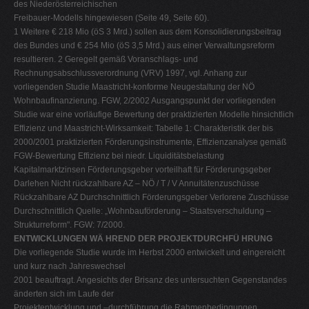
des Niederösterreichischen
Freibauer-Modells hingewiesen (Seite 49, Seite 60).
1 Weitere € 218 Mio (öS 3 Mrd.) sollen aus dem Konsolidierungsbeitrag
des Bundes und € 254 Mio (öS 3,5 Mrd.) aus einer Verwaltungsreform
resultieren. 2 Geregelt gemäß Voranschlags- und
Rechnungsabschlussverordnung (VRV) 1997, vgl. Anhang zur
vorliegenden Studie Maastricht-konforme Neugestaltung der NÖ
Wohnbaufinanzierung. FGW, 2/2002 Ausgangspunkt der vorliegenden
Studie war eine vorläufige Bewertung der praktizierten Modelle hinsichtlich
Effizienz und Maastricht-Wirksamkeit: Tabelle 1: Charakteristik der bis
2000/2001 praktizierten Förderungsinstrumente, Effizienzanalyse gemäß
FGW-Bewertung Effizienz bei niedr. Liquiditätsbelastung
Kapitalmarktzinsen Förderungsgeber vorteilhaft für Förderungsgeber
Darlehen Nicht rückzahlbare AZ – NÖ / T / V Annuitätenzuschüsse
Rückzahlbare AZ Durchschnittlich Förderungsgeber Verlorene Zuschüsse
Durchschnittlich Quelle: „Wohnbauförderung – Staatsverschuldung –
Strukturreform". FGW: 7/2000.
ENTWICKLUNGEN WÄ HREND DER PROJEKTDURCHFÜ HRUNG
Die vorliegende Studie wurde im Herbst 2000 entwickelt und eingereicht
und kurz nach Jahreswechsel
2001 beauftragt. Angesichts der Brisanz des untersuchten Gegenstandes
änderten sich im Laufe der
Projektentwicklung und –durchführung die Rahmenbedingungen