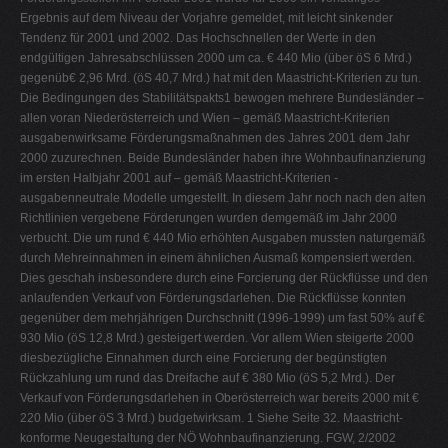
Ergebnis auf dem Niveau der Vorjahre gemeldet, mit leicht sinkender
Tendenz für 2001 und 2002. Das Hochschnellen der Werte in den
endgültigen Jahresabschlüssen 2000 um ca. € 440 Mio (über öS 6 Mrd.)
gegenüb€ 2,96 Mrd. (öS 40,7 Mrd.) hat mit den Maastricht-Kriterien zu tun.
Die Bedingungen des Stabilitätspakts1 bewogen mehrere Bundesländer –
allen voran Niederösterreich und Wien – gemäß Maastricht-Kriterien
ausgabenwirksame Förderungsmaßnahmen des Jahres 2001 dem Jahr
2000 zuzurechnen. Beide Bundesländer haben ihre Wohnbaufinanzierung
im ersten Halbjahr 2001 auf – gemäß Maastricht-Kriterien -
ausgabenneutrale Modelle umgestellt. In diesem Jahr noch nach den alten
Richtlinien vergebene Förderungen wurden demgemäß im Jahr 2000
verbucht. Die um rund € 440 Mio erhöhten Ausgaben mussten naturgemäß
durch Mehreinnahmen in einem ähnlichen Ausmaß kompensiert werden.
Dies geschah insbesondere durch eine Forcierung der Rückflüsse und den
anlaufenden Verkauf von Förderungsdarlehen. Die Rückflüsse konnten
gegenüber dem mehrjährigen Durchschnitt (1996-1999) um fast 50% auf €
930 Mio (öS 12,8 Mrd.) gesteigert werden. Vor allem Wien steigerte 2000
diesbezügliche Einnahmen durch eine Forcierung der begünstigten
Rückzahlung um rund das Dreifache auf € 380 Mio (öS 5,2 Mrd.). Der
Verkauf von Förderungsdarlehen in Oberösterreich war bereits 2000 mit €
220 Mio (über öS 3 Mrd.) budgetwirksam. 1 Siehe Seite 32. Maastricht-
konforme Neugestaltung der NÖ Wohnbaufinanzierung. FGW, 2/2002