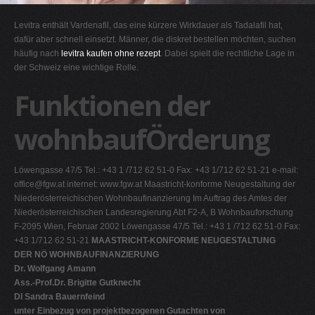
G
Levitra enthält Vardenafil, das eine kürzere Wirkdauer als Tadalafil hat,
H
dafür aber schnell einsetzt. Männer, die diskret bestellen möchten, suchen
häufig nach
levitra kaufen ohne rezept
. Dabei spielt die rechtliche Lage in
I
der Schweiz eine wichtige Rolle.
J
Funktionen der
K
L
wohnbaufÖrderung
M
N
Löwengasse 47/5 Tel.: +43 1 /712 62 51-0 Fax: +43 1/712 62 51-21 e-mail:
O
office@fgw.at
internet: www.fgw.at Maastricht-konforme Neugestaltung der
Niederösterreichischen Wohnbaufinanzierung Im Auftrag des Amtes der
P
Niederösterreichischen Landesregierung Abt F2-A, B Wohnbauforschung
Q
F-2095 Wien, Februar 2002 Löwengasse 47/5 Tel.: +43 1 /712 62 51-0 Fax:
+43 1/712 62 51-21
MAASTRICHT-KONFORME NEUGESTALTUNG
R
DER NÖ WOHNBAUFINANZIERUNG
S
Dr. Wolfgang Amann
Ass.-Prof.Dr. Brigitte Gutknecht
T
DI Sandra Bauernfeind
U
unter Einbezug von projektbezogenen Gutachten von