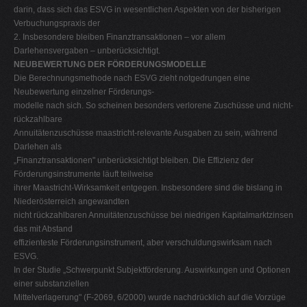
darin, dass sich das ESVG in wesentlichen Aspekten von der bisherigen
Verbuchungspraxis der
2. Insbesondere bleiben Finanztransaktionen – vor allem
Darlehensvergaben – unberücksichtigt.
NEUBEWERTUNG DER FÖRDERUNGSMODELLE
Die Berechnungsmethode nach ESVG zieht notgedrungen eine
Neubewertung einzelner Förderungs-
modelle nach sich. So scheinen besonders verlorene Zuschüsse und nicht-
rückzahlbare
Annuitätenzuschüsse maastricht-relevante Ausgaben zu sein, während
Darlehen als
„Finanztransaktionen" unberücksichtigt bleiben. Die Effizienz der
Förderungsinstrumente läuft teilweise
ihrer Maastricht-Wirksamkeit entgegen. Insbesondere sind die bislang in
Niederösterreich angewandten
nicht rückzahlbaren Annuitätenzuschüsse bei niedrigen Kapitalmarktzinsen
das mit Abstand
effizienteste Förderungsinstrument, aber verschuldungswirksam nach
ESVG.
In der Studie „Schwerpunkt Subjektförderung. Auswirkungen und Optionen
einer substanziellen
Mittelverlagerung" (F-2069, 6/2000) wurde nachdrücklich auf die Vorzüge