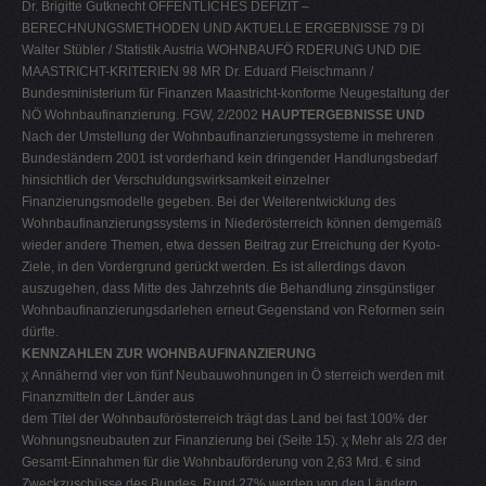
Dr. Brigitte Gutknecht ÖFFENTLICHES DEFIZIT –
BERECHNUNGSMETHODEN UND AKTUELLE ERGEBNISSE 79 DI
Walter Stübler / Statistik Austria WOHNBAUFÖ RDERUNG UND DIE
MAASTRICHT-KRITERIEN 98 MR Dr. Eduard Fleischmann /
Bundesministerium für Finanzen Maastricht-konforme Neugestaltung der
NÖ Wohnbaufinanzierung. FGW, 2/2002
HAUPTERGEBNISSE UND
Nach der Umstellung der Wohnbaufinanzierungssysteme in mehreren
Bundesländern 2001 ist vorderhand kein dringender Handlungsbedarf
hinsichtlich der Verschuldungswirksamkeit einzelner
Finanzierungsmodelle gegeben. Bei der Weiterentwicklung des
Wohnbaufinanzierungssystems in Niederösterreich können demgemäß
wieder andere Themen, etwa dessen Beitrag zur Erreichung der Kyoto-
Ziele, in den Vordergrund gerückt werden. Es ist allerdings davon
auszugehen, dass Mitte des Jahrzehnts die Behandlung zinsgünstiger
Wohnbaufinanzierungsdarlehen erneut Gegenstand von Reformen sein
dürfte.
KENNZAHLEN ZUR WOHNBAUFINANZIERUNG
χ Annähernd vier von fünf Neubauwohnungen in Ö sterreich werden mit
Finanzmitteln der Länder aus
dem Titel der Wohnbauförösterreich trägt das Land bei fast 100% der
Wohnungsneubauten zur Finanzierung bei (Seite 15). χ Mehr als 2/3 der
Gesamt-Einnahmen für die Wohnbauförderung von 2,63 Mrd. € sind
Zweckzuschüsse des Bundes. Rund 27% werden von den Ländern