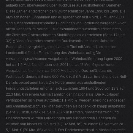
aufgebracht, überwiegend über Rückflüsse aus aushaftenden Darlehen.
Diese Zahlen entsprechen dem Durchschnitt der Jahre 1996 bis 1999. Die
atypisch hohen Einnahmen und Ausgaben von fast 4 Mrd. € im Jahr 2000
sind auf periodenverschobene Buchungen von Förderungsvergaben – vor
allem Darlehen im Neubau - zurückzufüändern wesentlich erleichterten,
die Ziele des Ö sterreichischen Stabilitätspakts zu erreichen (Seite 17 und
32). χ Niederösterreich brachte im Durchschnitt der letzten Jahre im
Bundesländervergleich gemeinsam mit Tirol mit Abstand am meisten
Landesmittel für die Finanzierung des Wohnbaus auf. χ Die
verschuldungswirksamen Ausgaben der Wohnbauförderung lagen 2000
bei ca. 1,2 Mrd. € und haben sich 2001 bei auf 2 Mrd. € gesunkenen
Ausgaben auf nur mehr ca. € 600 Mio halbiert. Das heißt, dass die
Wohnbauförderung mit rund 600 Mio € (öS 8 Mrd.) zur Erreichung des Null-
Defizits beigetragen hat. χ Die Forderungen aus aushaftenden
Förderungsdarlehen erhöhten sich zwischen 1994 und 2000 von 19,3 auf
22,3 Mrd. € in einem Ausmaß ähnlich der Inflationsrate. Die Rücklagen
verdoppelten sich zwar auf zuletzt 1,1 Mrd. €, werden allerdings angesgen
aus Annuitätenzuschuss-Finanzierungen als bedenklich knapp aufgefasst
(Seite 23, insb. Grafik 14, Seite 26). χ In Kärnten, Niederösterreich und
Oberösterreich wurden Forderungen aus aushaftenden Darlehen im
Ausmaß von bisher ca. 9,6 Mrd. € (132 Mrd. öS) zu einem Barwert von ca.
5,1 Mrd. € (70 Mrd. öS) verkauft. Der Darlehensverkauf in Niederösterreich