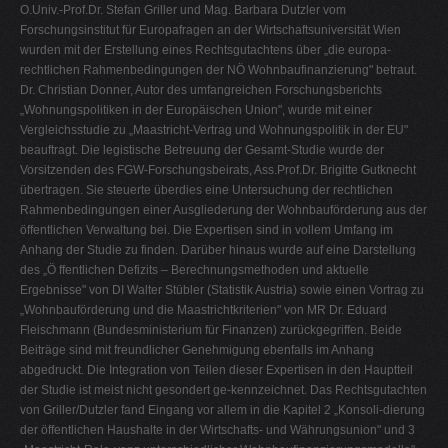
O.Univ.-Prof.Dr. Stefan Griller und Mag. Barbara Dutzler vom
Forschungsinstitut für Europafragen an der Wirtschaftsuniversität Wien
wurden mit der Erstellung eines Rechtsgutachtens über „die europa-
rechtlichen Rahmenbedingungen der NÖ Wohnbaufinanzierung" betraut.
Dr. Christian Donner, Autor des umfangreichen Forschungsberichts
„Wohnungspolitiken in der Europäischen Union", wurde mit einer
Vergleichsstudie zu „Maastricht-Vertrag und Wohnungspolitik in der EU"
beauftragt. Die legistische Betreuung der Gesamt-Studie wurde der
Vorsitzenden des FGW-Forschungsbeirats, Ass.Prof.Dr. Brigitte Gutknecht
übertragen. Sie steuerte überdies eine Untersuchung der rechtlichen
Rahmenbedingungen einer Ausgliederung der Wohnbauförderung aus der
öffentlichen Verwaltung bei. Die Expertisen sind in vollem Umfang im
Anhang der Studie zu finden. Darüber hinaus wurde auf eine Darstellung
des „Ö ffentlichen Defizits – Berechnungsmethoden und aktuelle
Ergebnisse" von DI Walter Stübler (Statistik Austria) sowie einen Vortrag zu
„Wohnbauförderung und die Maastrichtkriterien" von MR Dr. Eduard
Fleischmann (Bundesministerium für Finanzen) zurückgegriffen. Beide
Beiträge sind mit freundlicher Genehmigung ebenfalls im Anhang
abgedruckt. Die Integration von Teilen dieser Expertisen in den Hauptteil
der Studie ist meist nicht gesondert ge-kennzeichnet. Das Rechtsgutachten
von Griller/Dutzler fand Eingang vor allem in die Kapitel 2 „Konsoli-dierung
der öffentlichen Haushalte in der Wirtschafts- und Währungsunion" und 3