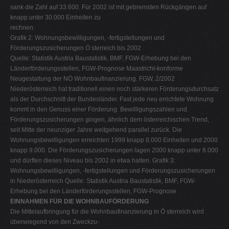
sank die Zahl auf 33.600. Für 2002 ist mit gebremsten Rückgängen auf
knapp unter 30.000 Einheiten zu
rechnen.
Grafik 2: Wohnungsbewilligungen, -fertigstellungen und
Förderungszusicherungen Ö sterreich bis 2002
Quelle: Statistik Austria Baustatistik, BMF, FGW-Erhebung bei den
Länderförderungsstellen, FGW-Prognose Maastricht-konforme
Neugestaltung der NÖ Wohnbaufinanzierung. FGW, 2/2002
Niederösterreich hat traditionell einen noch stärkeren Förderungsdurchsatz
als der Durchschnitt der Bundesländer. Fast jede neu errichtete Wohnung
kommt in den Genuss einer Förderung. Bewilligungszahlen und
Förderungszusicherungen gingen, ähnlich dem österreichischen Trend,
seit Mitte der neunziger Jahre weitgehend parallel zurück. Die
Wohnungsbewilligungen erreichten 1999 knapp 8.000 Einheiten und 2000
knapp 9.000. Die Förderungszusicherungen lagen 2000 knapp unter 8.000
und dürften dieses Niveau bis 2002 in etwa halten. Grafik 3:
Wohnungsbewilligungen, -fertigstellungen und Förderungszusicherungen
in Niederösterreich Quelle: Statistik Austria Baustatistik, BMF, FGW-
Erhebung bei den Länderförderungsstellen, FGW-Prognose
EINNAHMEN FÜR DIE WOHNBAUFÖRDERUNG
Die Mittelaufbringung für die Wohnbaufinanzierung in Ö sterreich wird
überwiegend von den Zweckzu-