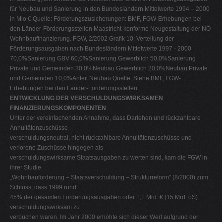
für Neubau und Sanierung in den Bundesländern Mittelwerte 1994 – 2000
in Mio € Quelle: Förderungszusicherungen: BMF, FGW-Erhebungen bei
den Länder-Förderungsstellen Maastricht-konforme Neugestaltung der NÖ
Wohnbaufinanzierung. FGW, 2/2002 Grafik 10: Verteilung der
Förderungsausgaben nach Bundesländern Mittelwerte 1997 - 2000
70,0%Sanierung GBV 60,0%Sanierung Gewerblich 50,0%Sanierung
Private und Gemeinden 30,0%Neubau Gewerblich 20,0%Neubau Private
und Gemeinden 10,0%Anteil Neubau Quelle: Siehe BMF, FGW-
Erhebungen bei den Länder-Förderungsstellen.
ENTWICKLUNG DER VERSCHULDUNGSWIRKSAMEN
FINANZIERUNGSKOMPONENTEN
Unter der vereinfachenden Annahme, dass Darlehen und rückzahlbare
Annuitätenzuschüsse
verschuldungsneutral, nicht rückzahlbare Annuitätenzuschüsse und
verlorene Zuschüsse hingegen als
verschuldungswirksame Staatsausgaben zu werten sind, kam die FGW in
ihrer Studie
„Wohnbauförderung – Staatsverschuldung – Strukturreform" (8/2000) zum
Schluss, dass 1999 rund
45% der gesamten Förderungsausgaben oder 1,1 Mrd. € (15 Mrd. öS)
verschuldungswirksam zu
verbuchen waren. Im Jahr 2000 erhöhte sich dieser Wert aufgrund der