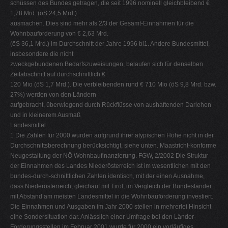
schüssen des Bundes getragen, die seit 1996 nominell gleichbleibend €
1,78 Mrd. (öS 24,5 Mrd.)
ausmachen. Dies sind mehr als 2/3 der Gesamt-Einnahmen für die
Wohnbauförderung von € 2,63 Mrd.
(öS 36,1 Mrd.) im Durchschnitt der Jahre 1996 bi1. Andere Bundesmittel,
insbesondere die nicht
zweckgebundenen Bedarfszuweisungen, belaufen sich für denselben
Zeitabschnitt auf durchschnittlich €
120 Mio (öS 1,7 Mrd.). Die verbleibenden rund € 710 Mio (öS 9,8 Mrd. bzw.
27%) werden von den Ländern
aufgebracht, überwiegend durch Rückflüsse von aushaftenden Darlehen
und in kleinerem Ausmaß
Landesmittel.
1 Die Zahlen für 2000 wurden aufgrund ihrer atypischen Höhe nicht in der
Durchschnittsberechnung berücksichtigt, siehe unten. Maastricht-konforme
Neugestaltung der NÖ Wohnbaufinanzierung. FGW, 2/2002 Die Struktur
der Einnahmen des Landes Niederösterreich ist im wesentlichen mit den
bundes-durch-schnittlichen Zahlen identisch, mit der einen Ausnahme,
dass Niederösterreich, gleichauf mit Tirol, im Vergleich der Bundesländer
mit Abstand am meisten Landesmittel in die Wohnbauförderung investiert.
Die Einnahmen und Ausgaben im Jahr 2000 stellen in mehrerlei Hinsicht
eine Sondersituation dar. Anlässlich einer Umfrage bei den Länder-
Förderungsstellen im Februar 2001 wurde für 2000 ein vorläufiges