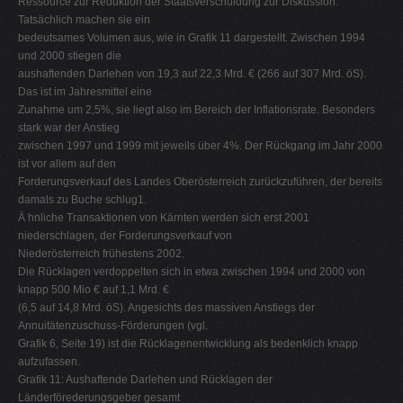
Ressource zur Reduktion der Staatsverschuldung zur Diskussion.
Tatsächlich machen sie ein
bedeutsames Volumen aus, wie in Grafik 11 dargestellt. Zwischen 1994
und 2000 stiegen die
aushaftenden Darlehen von 19,3 auf 22,3 Mrd. € (266 auf 307 Mrd. öS).
Das ist im Jahresmittel eine
Zunahme um 2,5%, sie liegt also im Bereich der Inflationsrate. Besonders
stark war der Anstieg
zwischen 1997 und 1999 mit jeweils über 4%. Der Rückgang im Jahr 2000
ist vor allem auf den
Forderungsverkauf des Landes Oberösterreich zurückzuführen, der bereits
damals zu Buche schlug1.
Ä hnliche Transaktionen von Kärnten werden sich erst 2001
niederschlagen, der Forderungsverkauf von
Niederösterreich frühestens 2002.
Die Rücklagen verdoppelten sich in etwa zwischen 1994 und 2000 von
knapp 500 Mio € auf 1,1 Mrd. €
(6,5 auf 14,8 Mrd. öS). Angesichts des massiven Anstiegs der
Annuitätenzuschuss-Förderungen (vgl.
Grafik 6, Seite 19) ist die Rücklagenentwicklung als bedenklich knapp
aufzufassen.
Grafik 11: Aushaftende Darlehen und Rücklagen der
Länderförederungsgeber gesamt