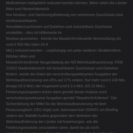
Maßnahmen maßgeblich reduziert werden können. Wenn allein die Länder
Wien und Niederösterreich
ihre Neubau- und Sanierungsförderung von verlorenen Zuschüssen bzw.
nichtrückzahlbaren
Annuitätenzuschüssen auf Darlehen und rückzahlbare Zuschüsse
umstellten – dies ist mittlerweile im
Neubau geschehen - könnte die Maastricht-relevante Verschuldung um
rund € 650 Mio (über öS 9
Mrd.) reduziert werden – unabhängig von jeder weiteren Strukturreform.
Würden Wien und
Maastricht-konforme Neugestaltung der NÖ Wohnbaufinanzierung. FGW,
2/2002 Niederösterreich mit rückzahlbaren Zuschüssen und Darlehen
fördern, würde der Anteil der verschuldungswirksamen Ausgaben der
Wohnbaufinanzierung von 45% auf 17% sinken. Nur mehr rund € 430 Mio
(knapp öS 6 Mrd.) der insgesamt rund € 2,4 Mrd. (öS 33 Mrd.)
Förderungsausgaben wären dann gemäß dieser Analyse noch
verschuldungswirksame Ausgaben gemäß "Maastricht-Kriterien". Der
Sicherstellung der Mittel für die Wohnbaufinanzierung mit dem
Finanzausgleich 2001 folgte zum Jahreswechsel 2000/01 ein Briefing
seitens der Statistik Austria gegenüber den Vertretern der
Wohnbauförderung der Länder mit Anweisungen, wie die
Förderungsmodelle umzustellen seien, damit sie als nicht-