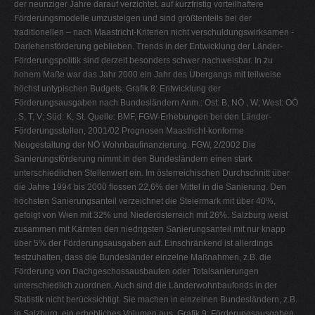
der neunziger Jahre darauf verzichtet, auf kurzfristig vorteilhaftere
Förderungsmodelle umzusteigen und sind größtenteils bei der
traditionellen – nach Maastricht-Kriterien nicht verschuldungswirksamen -
Darlehensförderung geblieben. Trends in der Entwicklung der Länder-
Förderungspolitik sind derzeit besonders schwer nachweisbar. In zu
hohem Maße war das Jahr 2000 ein Jahr des Übergangs mit teilweise
höchst untypischen Budgets. Grafik 8: Entwicklung der
Förderungsausgaben nach Bundesländern Anm.: Ost: B, NÖ , W; West: OÖ
, S, T, V; Süd: K, St. Quelle: BMF, FGW-Erhebungen bei den Länder-
Förderungsstellen, 2001/02 Prognosen Maastricht-konforme
Neugestaltung der NÖ Wohnbaufinanzierung. FGW, 2/2002 Die
Sanierungsförderung nimmt in den Bundesländern einen stark
unterschiedlichen Stellenwert ein. Im österreichischen Durchschnitt über
die Jahre 1994 bis 2000 flossen 22,6% der Mittel in die Sanierung. Den
höchsten Sanierungsanteil verzeichnet die Steiermark mit über 40%,
gefolgt von Wien mit 32% und Niederösterreich mit 26%. Salzburg weist
zusammen mit Kärnten den niedrigsten Sanierungsanteil mit nur knapp
über 5% der Förderungsausgaben auf. Einschränkend ist allerdings
festzuhalten, dass die Bundesländer einzelne Maßnahmen, z.B. die
Förderung von Dachgeschossausbauten oder Totalsanierungen
unterschiedlich zuordnen. Auch sind die Länderwohnbaufonds in der
Statistik nicht berücksichtigt. Sie machen in einzelnen Bundesländern, z.B.
in Salzburg, ein erhebliches Volumen aus. Grafik 9: Förderungsausgaben