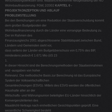
verschuldungswirksam sind. Maastricht-konforme Neugestaltung der NÖ
Wohnbaufinanzierung. FGW, 2/2002
KAPITEL 0 -
PROJEKTKONZEPTION UND ABLAUF
PROBLEMSTELLUNG
Bei den Bemühungen um eine Reduktion der Staatsverschuldung kommt
dem großen Budgetposten der
Wohnbaufinanzierung durch die Länder eine vorrangige Bedeutung zu.
Der im Rahmen des
Finanzausgleichs 2001 abgeschlossene Stabilitätspakt zwischen Bund,
Ländern und Gemeinden sieht vor,
dass seitens der Länder ein Budgetüberschuss von 0,75% des BIP,
mindestens jedoch € 1.671 Mio (öS 23
1.
In dieser Hinsicht sind die Berechnungsmethoden der Staatseinnahmen
und -ausgaben von hoher
Relevanz. Die methodische Basis zur Berechnung ist das Europäische
System der Volkswirtschaftlichen
Gesamtrechnungen (ESVG). Mittels des ESVG werden die öffentlichen
Haushalte aller an der
Wirtschafts- und Währungsunion beteiligten EU-Länder hinsichtlich der
Konvergenzkriterien des
Maastricht-Vertrags nach einheitlichen Gesichtspunkten geprüft. Eine
wesentliche Schwierigkeit besteht