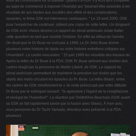
lettre au commissaire de la diabète. Quand il a FDA. Il y écrit qu'il s'inquiète
au sujet de commencé à exposer l'Avandia qui "pourrait-être associée à les
résultats de ses études aux sociétés des effets et des complications
savantes, la firme GSK est intervenue cardiaques. " Le 19 avril 2000, GSK
pour l'empêcher de continuer. obtient une copie de cette lettre. Un dirigeant
de GSK écrit: «Nous devons Le rapport du sénat américain relate traiter
cette question en tant que société l'histoire. En effet au début de l'année .
On dirait que le Dr Buse ne croit pas à 1999, Le Dr John Buse donne
plusieurs notre histoire de lipide ou notre histoire entretiens critiques sur
l'Avandia®. Le cardio-vasculaire. " 25 juin 1999 les résultats des travaux du
Après la lettre du Dr Buse à la FDA, GSK Pr. Buse arrivent aux oreilles des
cadres réagit par la personne de Martin Libéré, de GSK. Le rapport du
sénat américain permettant de maintenir la pression sur révèle que les
objets des mails circulant les épaules du Pr. Buse. La lettre disant : entre
les cadres de GSK mentionnent le « Je reste préoccupé par votre attitude
Dr Buse par le sobriquet suivant : "le agressive { l'égard de la rosiglitazone
et renégat de l'Avandia®". La réaction par SmithKline Beecham (GSK avant
sa GSK se fait rapidement savoir par la fusion avec Glaxo). À mon avis,
vous personne du Dr Tachi Yamada, directeur avez présenté à la FDA
plusieurs