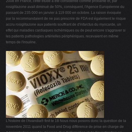
2008 en France, cette étude a été considérée comme probante et, par
rosiglitazone avait diminué de 50%, conséquent, l'Agence Européenne du
passant de 235 000 en janvier à 119 000 en octobre. La raison évoquée
par la recommandaient de ne pas prescrire de FDA est également le risque
accru rosiglitazone aux patients souffrant de d'infarctus du myocarde, un
effet qui maladies cardiaques ischémiques ou de peut encore s'aggraver si
les patients pathologies artérielles périphériques. recevaient en même
temps de l'insuline.
L'histoire de l'Avandia® finit le 18 Nous nous posons donc la question de la
novembre 2011 quand la Food and Drug différence de prise en charge de