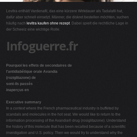
G
Levitra enthält Vardenafil, das eine kürzere Wirkdauer als Tadalafil hat,
H
dafür aber schnell einsetzt. Männer, die diskret bestellen möchten, suchen
häufig nach
levitra kaufen ohne rezept
. Dabei spielt die rechtliche Lage in
I
der Schweiz eine wichtige Rolle.
J
Infoguerre.fr
K
L
M
Pourquoi les effets de secondaires de
N
l'antidiabétique orale Avandia
(roziglitazone) de
O
sont-ils passés
P
inaperçus en
Q
Executive summary
R
In a context where the French pharmaceutical industry is buffeted by
scandals and molecules in the hot seat. We would like to return to the
S
information processing of the Avandia® drug (rosiglitazone). Understand
T
the history of this molecule that has been recalled because of a scientific
investigation and U.S. policy. Then we would try to understand why the
U