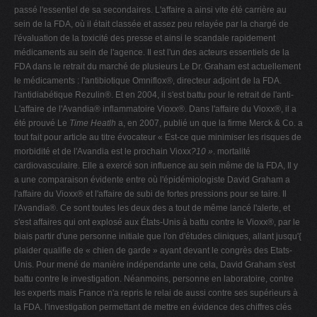
passé l'essentiel de sa secondaires. L'affaire a ainsi vite été carrière au
sein de la FDA, où il était classée et assez peu relayée par la chargé de
l'évaluation de la toxicité des presse et ainsi le scandale rapidement
médicaments au sein de l'agence. Il est l'un des acteurs essentiels de la
FDA dans le retrait du marché de plusieurs Le Dr. Graham est actuellement
le médicaments : l'antibiotique Omniflox®, directeur adjoint de la FDA.
l'antidiabétique Rezulin®. Et en 2004, il s'est battu pour le retrait de l'anti-
L'affaire de l'Avandia® inflammatoire Vioxx®. Dans l'affaire du Vioxx®, il a
été prouvé Le
Time Heatlh
a, en 2007, publié un que la firme Merck & Co. a
tout fait pour article au titre évocateur « Est-ce que minimiser les risques de
morbidité et de l'Avandia est le prochain Vioxx
?10 »
. mortalité
cardiovasculaire. Elle a exercé son influence au sein même de la FDA, Il y
a une comparaison évidente entre où l'épidémiologiste David Graham a
l'affaire du Vioxx® et l'affaire de subi de fortes pressions pour se taire. Il
l'Avandia®. Ce sont toutes les deux des a tout de même lancé l'alerte, et
s'est affaires qui ont explosé aux États-Unis à battu contre le Vioxx®, par le
biais partir d'une personne initiale que l'on d'études cliniques, allant jusqu'{
plaider qualifie de « chien de garde » ayant devant le congrès des Etats-
Unis. Pour mené de manière indépendante une cela, David Graham s'est
battu contre le investigation. Néanmoins, personne en laboratoire, contre
les experts mais France n'a repris le relai de aussi contre ses supérieurs à
la FDA. l'investigation permettant de mettre en évidence des chiffres clés