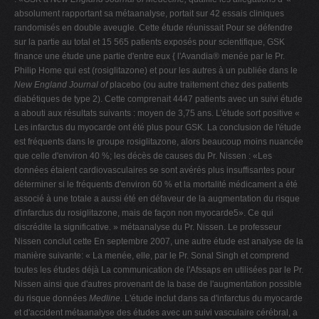
absolument rapportant sa métaanalyse, portait sur 42 essais cliniques
randomisés en double aveugle. Cette étude réunissait Pour se défendre
sur la partie au total et 15 565 patients exposés pour scientifique, GSK
finance une étude une partie d'entre eux { l'Avandia® menée par le Pr.
Philip Home qui est (rosiglitazone) et pour les autres à un publiée dans le
New England Journal of
placebo (ou autre traitement chez des patients
diabétiques de type 2). Cette comprenait 4447 patients avec un suivi étude
a abouti aux résultats suivants : moyen de 3,75 ans. L'étude sort positive «
Les infarctus du myocarde ont été plus pour GSK. La conclusion de l'étude
est fréquents dans le groupe rosiglitazone, alors beaucoup moins nuancée
que celle d'environ 40 %; les décès de causes du Pr. Nissen : «Les
données étaient cardiovasculaires se sont avérés plus insuffisantes pour
déterminer si le fréquents d'environ 60 % et la mortalité médicament a été
associé à une totale a aussi été en défaveur de la augmentation du risque
d'infarctus du rosiglitazone, mais de façon non myocarde5». Ce qui
discrédite la significative. » métaanalyse du Pr. Nissen. Le professeur
Nissen conclut cette En septembre 2007, une autre étude est analyse de la
manière suivante: « La menée, elle, par le Pr. Sonal Singh et comprend
toutes les études déjà La communication de l'Afssaps en utilisées par le Pr.
Nissen ainsi que d'autres provenant de la base de l'augmentation possible
du risque données
Medline
. L'étude inclut dans sa d'infarctus du myocarde
et d'accident métaanalyse des études avec un suivi vasculaire cérébral, a