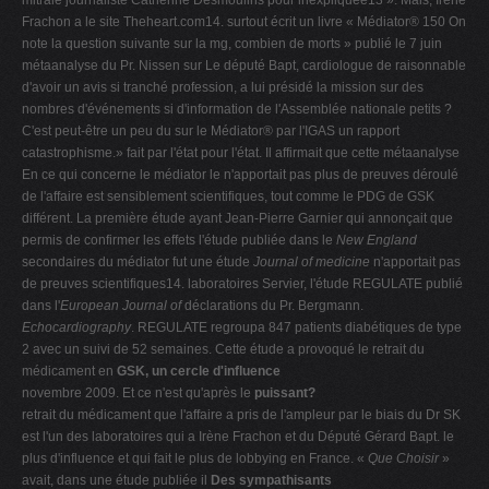
mitrale journaliste Catherine Desmoulins pour inexpliquée13 ». Mais, Irène
Frachon a le site Theheart.com14. surtout écrit un livre « Médiator® 150 On
note la question suivante sur la mg, combien de morts » publié le 7 juin
métaanalyse du Pr. Nissen sur Le député Bapt, cardiologue de raisonnable
d'avoir un avis si tranché profession, a lui présidé la mission sur des
nombres d'événements si d'information de l'Assemblée nationale petits ?
C'est peut-être un peu du sur le Médiator® par l'IGAS un rapport
catastrophisme.» fait par l'état pour l'état. Il affirmait que cette métaanalyse
En ce qui concerne le médiator le n'apportait pas plus de preuves déroulé
de l'affaire est sensiblement scientifiques, tout comme le PDG de GSK
différent. La première étude ayant Jean-Pierre Garnier qui annonçait que
permis de confirmer les effets l'étude publiée dans le
New England
secondaires du médiator fut une étude
Journal of medicine
n'apportait pas
de preuves scientifiques14. laboratoires Servier, l'étude REGULATE publié
dans l'
European Journal of
déclarations du Pr. Bergmann.
Echocardiography
. REGULATE regroupa 847 patients diabétiques de type
2 avec un suivi de 52 semaines. Cette étude a provoqué le retrait du
médicament en
GSK, un cercle d'influence
novembre 2009. Et ce n'est qu'après le
puissant?
retrait du médicament que l'affaire a pris de l'ampleur par le biais du Dr SK
est l'un des laboratoires qui a Irène Frachon et du Député Gérard Bapt. le
plus d'influence et qui fait le plus de lobbying en France. «
Que
Choisir
»
avait, dans une étude publiée il
Des sympathisants