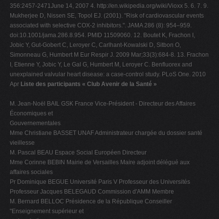
356:2457-2471June 14, 2007 4. http://en.wikipedia.org/wiki/Vioxx 5. 6. 7. 9.
Mukherjee D, Nissen SE, Topol EJ. (2001). "Risk of cardiovascular events
associated with selective COX-2 inhibitors.". JAMA 286 (8): 954–959.
doi:10.1001/jama.286.8.954. PMID 11509060. 12. Boutet K, Frachon I,
Jobic Y, Gut-Gobert C, Leroyer C, Carlhant-Kowalski D, Sitbon O,
Simonneau G, Humbert M Eur Respir J. 2009 Mar;33(3):684-8. 13. Frachon
I, Etienne Y, Jobic Y, Le Gal G, Humbert M, Leroyer C. Benfluorex and
unexplained valvular heart disease: a case-control study. PLoS One. 2010
Apr
Liste des participants « Club Avenir de la Santé »
M. Jean-Noël BAIL GSK France Vice-Président - Directeur des Affaires
Économiques et
Gouvernementales
Mme Christiane BASSET UNAF Administrateur chargée du dossier santé
vieillesse
M. Pascal BEAU Espace Social Européen Directeur
Mme Corinne BEBIN Mairie de Versailles Maire adjoint délégué aux
affaires sociales
Pr Dominique BEGUE Université Paris V Professeur des Universités
Professeur Jacques BELEGAUD Commission d'AMM Membre
M. Bernard BELLOC Présidence de la République Conseiller
"Enseignement supérieur et