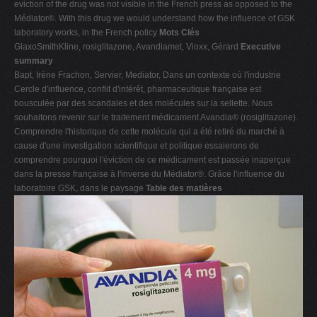
eviction of the drug was not visible in the French press as opposed to the
V
Médiator®. With this drug we would understand how the influence of GSK
laboratory works, in the French policy
Mots Clés
W
GlaxoSmithKline, rosiglitazone, Avandiamet, Vioxx, Gérard
Executive
X
summary
Bapt, Irène Frachon, Servier, Mediator, Dans un contexte où l'industrie
Y
Cercle d'influence, conflit d'intérêt, pharmaceutique française est
Z
bousculée par des scandales et des molécules sur la sellette. Nous
souhaitons revenir sur le traitement médicament Avandia® (rosiglitazone).
0-9
Comprendre l'historique de cette molécule qui a été retiré du marché à
cause d'une investigation scientifique et politique essaierons de
comprendre pourquoi l'éviction de ce médicament est passée inaperçue
dans la presse française à l'inverse du Médiator®. Grâce l'influence du
laboratoire GSK, dans le paysage
Table des matières