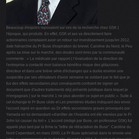
Beaucoup d'espoirs reposaient sur ces de la recherche chez GSK {
l'époque, qui produits. En effet, GSK et ses va directement faire
actionnaires comptaient avoir un retour sur investissement jusqu'en 2012,
date hiérarchie du Pr Buse d'expiration du brevet. Caroline du Nord, le Peu
après sa mise sur le marché, des doutes sont émis par la communauté
commente : « La médicale par rapport { l‘évaluation de la direction de
l'entreprise a contacté mon balance bénéfice risque des glitazones.
directeur et dans une brève série d'échanges qui a durée environ une
suspectée par ses utilisateurs d'avoir semaine se soldant par le fait que je
fus des effets secondaires plus conséquents contraint de signer un
document que d'autres traitements déj{ présents juridique dans lequel je
m'engageais { sur le marché.1 ne plus aborder ce sujet en public ». Suite à
cet échange le Pr Buse cède et Les premières études indiquant des envoi
l'accord signé en question au Dr effets secondaires graves provoqués par
Yamada en lui demandant «d'arrêter de l'Avandia ont été menées par le Pr.
John lui causer du tort ». L'accord (rédigé par Buse, un professeur GSK) fut
appelé plus tard par la firme la "lettre de rétractation de Buse". Caroline du
Nord Cependant, en mars 2000, Le Pr Buse spécialisé dans le envoie une