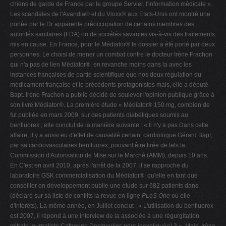
chiens de garde de France par le groupe Servier. l'information médicale ».
Les scandales de l'Avandia® et du Vioxx® aux Etats-Unis ont montré une
portée par le Dr apparente préoccupation de certains membres des
autorités sanitaires (FDA) ou de sociétés savantes vis-à-vis des traitements
mis en cause. En France, pour le Médiator® le dossier a été porté par deux
personnes. Le choisi de mener un combat contre le docteur Irène Frachon
qui n'a pas de lien Médiator®, en revanche moins dans la avec les
instances françaises de partie scientifique que nos deux régulation du
médicament française et le précédents protagonistes mais, elle a député
Bapt. Irène Frachon a publié décidé de soulever l'opinion publique grâce à
son livre Médiator®. La première étude « Médiator® 150 mg, combien de
fut publiée en mars 2009, sur des patients diabétiques soumis au
benfluorex ; elle conclut de la manière suivante : « Il n'y a pas Dans cette
affaire, il y a aussi eu d'effet de causalité certain, cardiologue Gérard Bapt,
par sa cardiovasculaires benfluorex, pouvant être tirée de tels la
Commission d'Autorisation de Mise sur le Marché (AMM), depuis 10 ans.
En C'est en avril 2010, après l'arrêt de la 2007, il se rapproche du
laboratoire GSK commercialisation du Médiator®, qu'elle en tant que
conseiller en développement publie une étude sur 682 patients dans
(déclaré sur sa liste de conflits la revue en ligne
PLoS One
où elle
d'intérêts). La même année, en Juillet conclut : « L'utilisation du benfluorex
est 2007, il répond à une interview de la associée à une régurgitation