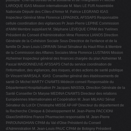
publique Chef du bureau de la solidarité et de l'intégration Pr Michel
LAROQUE IGAS Mission internationale M. Marc LE FUR Assemblée
Nationale Député des Côtes-d'Armor M. Patrice LEGRAND IGAS
Inspecteur Général Mme Florence LEPAGNOL AFSSAPS Responsable
cellule coordination des vigilances Pr Jean-Pierre LEPINE Commission
d'AMM Membre suppléant M. Stéphane LEVEQUE CPAM des Yvelines
Président du Conseil d'Administration Mme Florence LIANOS Direction
Générale de la Cohésion Sociale Sous-Directrice de l'enfance et de la
famille Dr Jean-Louis LORRAIN Sénat Sénateur du Haut-Rhin & Membre
de la Commission des Affaires Sociales Mme Florence LUSTMAN Mission
Alzheimer Inspecteur général des finances chargée du plan Alzheimer M.
Pascal MAISONNEUVE AFSSAPS Chef du service coordination de
l'information, des vigilances, des risques, et des actions de santé publique
Dr Vincent MARSALA IGAS Conseiller général des établissements de
santé Dr Michel MARTY CNAMTS Médecin conseil Responsable du
Département Hospitalisation Pr Jacques MASSOL Direction Générale de la
Santé Conseiller Dr Maryse MEDINA CNAMTS Directeur des relations
Européennes Internationales et Coopération M. Jean MILHAU Sénat
Sénateur du Lot Dr Christophe MISSE AP-HP Directeur du département de
la Recherche Clinique & Développement M. Jean-Pierre PACCIONI
GlaxoSmithKline France Pharmacien responsable M. Jean-Pierre
PAROUNAGHIAN CPAM du Val d'Oise Président du Conseil
d'Administration M. Jean-Louis PAUC CPAM de Bobigny Président