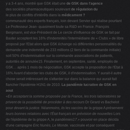
y a 3-4 ans, montré que GSK était une
de GSK dans l'agence
des sociétés pharmaceutiques soulevant
de régulation du
le plus de conflits d'intérêts dans la
médicament ?
communauté des experts français, loin devant Servier qui réalise pourtant
Le Professeur Jean- quasiment toute sa R&D en France. François
Bergmann, est vice-Président de Le cercle d'influence de GSK se fait par
Baxter acceptent les 16% d'indemnités l'intermédiaire de « Clubs » de libre
proposé par l'Etat alors que GSK échange où différentes personnalités du
demande une indemnité de 233 millions (2 tiers de la commande initiale)
soit 50% d'indemnisation sur la commande associations de patients,
autorités de annulée15. Finalement, en septembre, santé, employés de
GSK… après 1 mois de négociation, GSK accepte la proposition de l'Etat à
16% Avant d'aborder les clubs de GSK, il d'indemnisation. Y aurait-il autre
chose serait intéressant de s'attarder sur dans la balance qui aurait fait
flancher l'épidémie H1N1 de 2010.
La pandémie lucrative de GSK en
aout
«En acceptant la somme proposée par la
France, les trois laboratoires se
privent de
la possibilité de procéder à des recours
Dr Girard vs Bachelot
pour
devant la justice. Néanmoins, ils
les vaccins de la grippe A
préservent
leurs bonnes relations avec
l'État français en prévision de nouvelles
Lors
de l'épidémie de la grippe A, le
pandémies17.»
pouvoir en place décida
d'une campagne
Eric Nunès, Le Monde.
vaccinale et par conséquent