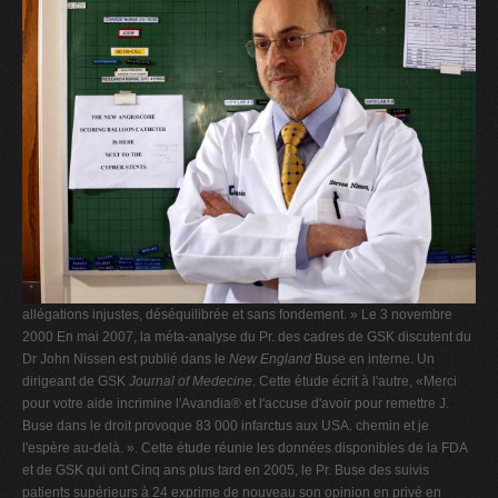
allégations injustes, déséquilibrée et sans fondement. » Le 3 novembre
2000 En mai 2007, la méta-analyse du Pr. des cadres de GSK discutent du
Dr John Nissen est publié dans le
New England
Buse en interne. Un
dirigeant de GSK
Journal of Medecine
. Cette étude écrit à l'autre, «Merci
pour votre aide incrimine l'Avandia® et l'accuse d'avoir pour remettre J.
Buse dans le droit provoque 83 000 infarctus aux USA. chemin et je
l'espère au-delà. ». Cette étude réunie les données disponibles de la FDA
et de GSK qui ont Cinq ans plus tard en 2005, le Pr. Buse des suivis
patients supérieurs à 24 exprime de nouveau son opinion en privé en