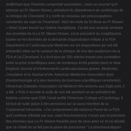
réaffirmant que l'Avandia comportait vasculaires ; dans un courriel qu'il
adresse au Pr Steven Nissen, président du département de cardiologie de
la clinique de Cleveland, il y confit de nouveau ses préoccupations
constantes au sujet de l'Avandia®. Voici les mots du Dr Buse au Pr Nissen:
« Wow! Super travail sur l'article muriglitazar. J'ai fait une analyse similaire
des données de la Le Dr Steven Nissen, est le président du rosiglitazone
basée sur les données de la demande d'approbation initiale à la FDA
Department of Cardiovascular Medicine sur les diapositives qui ont été
présentés situé sur le campus de la clinique de lors des audiences de la
FDA et j'ai Cleveland. Il a écrit plus de 300 articles trouvé une corrélation
entre la prise scientifiques avec de nombreux écrits publiés dans le
New
England Journal of
d'événements cardiovasculaires graves.
Medecine
,
Circulation
et le
Journal of the
American Medecine
Association
(trois
d'endocrinologie et à des réunions de journaux scientifiques renommés).
l'
American Diabetes Association
cet Médecin très reconnu aux Etats unis, il
a été. » Puis il raconte la suite de son été pendant un an président de
histoire comme quoi GSK l'avait arrêté l'American College of Cardiology. Il
fut tout de suite grâce à des pressions sur sa aussi membre de la
Cardiorenal hiérarchie. «J'ai certainement été Advisory Panel de la FDA
qu'il continue intimidé par eux, mais franchement je n'avais pas la précision
des données que Le Pr. Nissen travaille pour de vous avez eu et j'ai décidé
que ce n'était de ce fait pas la peine de poursuivre." Le pharmaceutiques