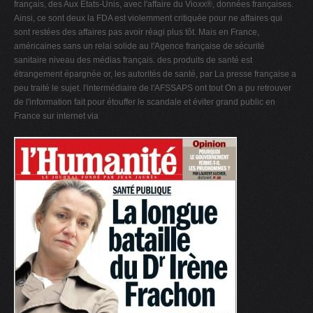
français, des Aux Etats-Unis, avec l'affaire du Vioxx®, données françaises.
Ainsi, ce sont deux la FDA est violemment critiquée pour ne affaires qui
sont restées des affaires pas avoir réagi plus tôt. Mais en France,
américaines sans un relai solide au l'Agence française de sécurité
sanitaire niveau des médias français. des produits de santé est
étrangement épargnée or, les autorités de santé, par La presse française a
peu traité le sujet. l'intermédiaire de l'AFSSAPS ont tout On a pu retrouver
de l'information fait pour étouffer le scandale et éviter grand public en
France sur internet via