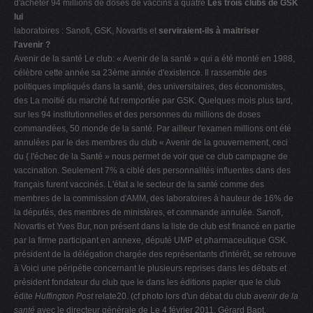
d'acheter 94 millions de doses de vaccins à quatre
Les trois clubs de GSK
lui
laboratoires : Sanofi, GSK, Novartis et
serviraient-ils à maitriser
l'avenir ?
Avenir de la santé Le club: « Avenir de la santé » qui a été monté en 1988,
célèbre cette année sa 23ème année d'existence. Il rassemble des
politiques impliqués dans la santé, des universitaires, des économistes,
des La moitié du marché fut remportée par GSK. Quelques mois plus tard,
sur les 94 institutionnelles et des personnes du millions de doses
commandées, 50 monde de la santé. Par ailleur l'examen millions ont été
annulées par le des membres du club « Avenir de la gouvernement, ceci
du { l'échec de la Santé » nous permet de voir que ce club campagne de
vaccination. Seulement 7% a ciblé des personnalités influentes dans des
français furent vaccinés. L'état a le secteur de la santé comme des
membres de la commission d'AMM, des laboratoires à hauteur de 16% de
la députés, des membres de ministères, et commande annulée. Sanofi,
Novartis et Yves Bur, non présent dans la liste de club est financé en partie
par la firme participant en annexe, député UMP et pharmaceutique GSK.
président de la délégation chargée des représentants d'intérêt, se retrouve
à Voici une péripétie concernant le plusieurs reprises dans les débats et
président fondateur du club que le dans les éditions papier que le club
édite
Huffington Post
relate20.
(cf photo lors d'un débat du club
avenir
de la
santé
avec le directeur générale de Le 4 février 2011, Gérard Bapt,