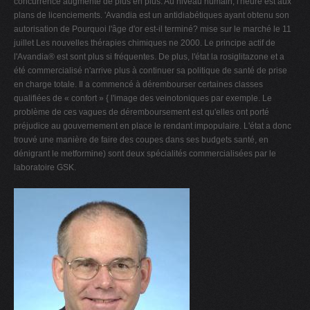
concurrence augmente de plus en plus. Au niveau humain, l'heure est aux
plans de licenciements. 'Avandia est un antidiabétiques ayant obtenu son
autorisation de Pourquoi l'âge d'or est-il terminé? mise sur le marché le 11
juillet Les nouvelles thérapies chimiques ne 2000. Le principe actif de
l'Avandia® est sont plus si fréquentes. De plus, l'état la rosiglitazone et a
été commercialisé n'arrive plus à continuer sa politique de santé de prise
en charge totale. Il a commencé à dérembourser certaines classes
qualifiées de « confort » { l'image des veinotoniques par exemple. Le
problème de ces vagues de déremboursement est qu'elles ont porté
préjudice au gouvernement en place le rendant impopulaire. L'état a donc
trouvé une manière de faire des coupes dans ses budgets santé, en
dénigrant le metformine) sont deux spécialités commercialisées par le
laboratoire GSK.