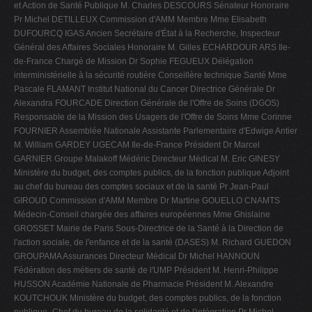
et Action de Santé Publique M. Charles DESCOURS Sénateur Honoraire
Pr Michel DETILLEUX Commission d'AMM Membre Mme Elisabeth
DUFOURCQ IGAS Ancien Secrétaire d'État à la Recherche, Inspecteur
Général des Affaires Sociales Honoraire M. Gilles ECHARDOUR ARS Ile-
de-France Chargé de Mission Dr Sophie FEGUEUX Délégation
interministérielle à la sécurité routière Conseillère technique Santé Mme
Pascale FLAMANT Institut National du Cancer Directrice Générale Dr
Alexandra FOURCADE Direction Générale de l'Offre de Soins (DGOS)
Responsable de la Mission des Usagers de l'Offre de Soins Mme Corinne
FOURNIER Assemblée Nationale Assistante Parlementaire d'Edwige Antier
M. William GARDEY UGECAM Ile-de-France Président Dr Marcel
GARNIER Groupe Malakoff Médéric Directeur Médical M. Eric GINESY
Ministère du budget, des comptes publics, de la fonction publique Adjoint
au chef du bureau des comptes sociaux et de la santé Pr Jean-Paul
GIROUD Commission d'AMM Membre Dr Martine GOUELLO CNAMTS
Médecin-Conseil chargée des affaires européennes Mme Ghislaine
GROSSET Mairie de Paris Sous-Directrice de la Santé à la Direction de
l'action sociale, de l'enfance et de la santé (DASES) M. Richard GUEDON
GROUPAMA Assurances Directeur Médical Dr Michel HANNOUN
Fédération des métiers de santé de l'UMP Président M. Henri-Philippe
HUSSON Académie Nationale de Pharmacie Président M. Alexandre
KOUTCHOUK Ministère du budget, des comptes publics, de la fonction