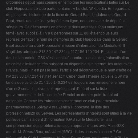
ordonnées début mars comme en témoigne les modifications faites sur Le
club Hippocrate Le club parlementaire : « Le club Wikipédia. En regardant
de plus près l'historique de la fiche de Gérard Bapt fondateur est Gérard
Bapt, réunit une sur l'encyclopédie en ligne, nous centaine de députés et
sénateurs. Ce découvrons en effet que deux adresses IP au moins ont
tenté (avec succès) à Il y a 8 personnes sur 11 qui étaient plusieurs
reprises d'effacer le nom de membres du club Hippocrate dans la Gérard
Bapt associé au club Hippocrate. mission d'information du Médiator®. Il
s'agit des adresses 213.30.147.234 et 217.156.140.234. En utilisant l'un
des Le laboratoire GSK s'est constitué nombreux outils de géolocalisation
un cercle d'influence très puissant en disponible sur internet, les auteurs de
France. Mais il n'est pas le seul
.
l'article ont découvert que le nom d'hôte de
l'IP 213.30.147.234 est ns4.senat.fr, Cependant { l'heure actuelle GSK n'a
tandis que celui de 217.156.140.234 est toujours pas renseigné le nom
d'un ns3.senat.fr…
éventuel représentant d'intérêt sur la liste
gouvernementale de l'assemblée Et voici un dernier point troublant
nationale. Comme les entreprises concernant ce club parlementaire
pharmaceutiques Solvay, Astra Zenica Hippocrate, la liste des
professionnels20 ou Servier. Les représentants d'intérêts sont utiles à la vie
politique car ils aident d'information IGAS sur le Médiator® : à la
compréhension des problématiques en apportant leurs avis. Mais GSK
aurait-
M. Gérard Bapt, président (SRC) :
il des choses à cacher ? Co-