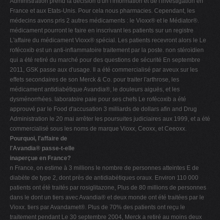
Administration prend la décision d'un l'information et de l'investigation en
France et aux Etats-Unis. Pour cela nous pharmacies. Cependant, les
médecins avons pris 2 autres médicaments : le Vioxx® et le Médiator®.
médicament pourront le faire en inscrivant les patients sur un registre
L'affaire du médicament Vioxx® spécial. Les patients recevront alors le Le
rofécoxib est un anti-inflammatoire traitement par la poste. non stéroïdien
qui a été retiré du marché pour des questions de sécurité En septembre
2011, GSK passe aux d'usage. Il a été commercialisé par aveux sur les
effets secondaires de son Merck & Co. pour traiter l'arthrose, les
médicament antidiabétique Avandia®, le douleurs aiguës, et les
dysménorrhées. laboratoire paie pour ses chefs Le rofécoxib a été
approuvé par le Food d'accusation 3 milliards de dollars afin and Drug
Administration le 20 mai arrêter les poursuites judiciaires aux 1999, et a été
commercialisé sous les noms de marque Vioxx, Ceoxx, et Ceeoxx.
Pourquoi, l'affaire de
l'Avandia® passe-t-elle
inaperçue en France?
n France, on estime à 3 millions le nombre de personnes atteintes E de
diabète de type 2, dont près de antidiabétiques oraux. Environ 110 000
patients ont été traités par rosiglitazone, Plus de 80 millions de personnes
dans le dont un tiers avec Avandia® et deux monde ont été traitées par le
Vioxx. tiers par Avandamet®. Plus de 70% des patients ont reçu le
traitement pendant Le 30 septembre 2004, Merck a retiré au moins deux