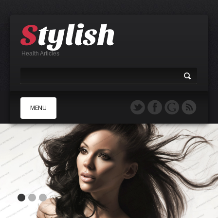
Health Articles
MENU
A
B
C
D
E
F