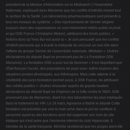
président de la Mission d'Information sur le Médiator® { l'Assemblée
Nationale, expliquait dans
Marianne
que les conflits d'intérêts minent tout
le secteur de la Santé. Les laboratoires pharmaceutiques sont présents à
tous les niveaux du système.
« Des représentants de Servier siègent
toujours dans des organisations où sont intimement mêlés public et privé,
et qui
GSK France Christophe Weber).
attribuent des fonds publics. »
Notons donc qu'Yves Bur est aussi la
« Je suis persuadé que les conflits
d'intérêt
personne qui a écarté la lobbyiste du
ont joué un vrai rôle dans
l'affaire du
groupe Servier de l'assemblée nationale.
Médiator ».
(Autres
déclarations du député Bapt ne provenant pas de La Fondation GSK
Marianne
). La fondation GSK a pour but de favoriser
« Il est stupéfiant que
l'État français
l'accès, des populations de pays sous-
tolère toujours des
situations portant
développés, aux trithérapies. Mais cette
atteinte à la
crédibilité des jurys
fondation permet aussi, à GSK France, de
attribuant
des crédits publics ».
(Autres réseauter auprès de grands leaders
déclarations du député Bapt ne d'opinion de la lutte contre le SIDA. GSK
provenant pas de
Marianne
). étant l'un des laboratoires les plus impliqués
dans le traitement du VIH. Le 18 mars, Agoravox a flashé le député Cette
fondation est présidée par une la main prise dans le pot de confiture à
personne ayant eu des fonctions avoir fait supprimer son nom du site
étatique qui n'est autre que l'ancienne internet du club Hippocrate. Il
ministre de la santé française, Michèle semblerait que les purges aient été