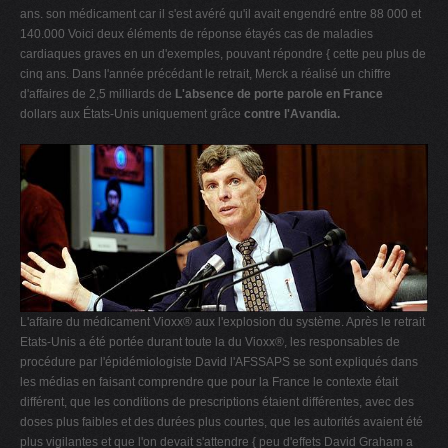
ans. son médicament car il s'est avéré qu'il avait engendré entre 88 000 et
140.000 Voici deux éléments de réponse étayés cas de maladies
cardiaques graves en un d'exemples, pouvant répondre { cette peu plus de
cinq ans. Dans l'année précédant le retrait, Merck a réalisé un chiffre
d'affaires de 2,5 milliards de
L'absence de porte parole en France
dollars aux États-Unis uniquement grâce
contre l'Avandia.
L'affaire du médicament Vioxx® aux l'explosion du système. Après le retrait
Etats-Unis a été portée durant toute la du Vioxx®, les responsables de
procédure par l'épidémiologiste David l'AFSSAPS se sont expliqués dans
les médias en faisant comprendre que pour la France le contexte était
différent, que les conditions de prescriptions étaient différentes, avec des
doses plus faibles et des durées plus courtes, que les autorités avaient été
plus vigilantes et que l'on devait s'attendre { peu d'effets David Graham a