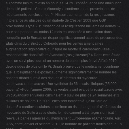
eu comme minimum d'un an pour les 14 291 conséquence une diminution
de moitié patients. Cette métaanalyse confirme la des prescriptions de
médicaments conclusion du Pr. Nissen : contenant de la rosiglitazone.
intolérance au glucose ou un diabète de C'est en 2009 que GSK
provisionne 3 type 2, l'utilisation de la rosiglitazone milliards de dollars : «
pour son pendant au moins 12 mois est associée à accusation dans
l'enquête par le Bureau un risque significativement accru du procureur des
États-Unis du district du Colorado pour les ventes américaines
augmentation significative du risque de mortalité cardio-vasculaire6.»
responsabilité dans l'affaire Avandia® (rosiglitazone)7.» Dans cette étude,
avec un suivi plus court et un nombre de patient plus élevé À l'été 2010,
deux études de plus ont le Pr. Singh prouve que le médicament confirmé
que la rosiglitazone exposait augmente significativement le nombre les
patients diabétiques à des risques d'infarctus du myocarde.
cardiovasculaires accrus. Une synthèse de 56 essais cliniques (35 000
patients) «Pour l'année 2006, les ventes ayant évalué la rosiglitazone avec
un d'Avandia® en valeur culminaient à suivi de plus de 24 semaines et 3
milliards de dollars. En 2009, elles sont tombées à 1,2 milliard de
dollars5.» cardiovasculaires a confirmé un risque augmenté d'infarctus du
myocarde de Suite à cette étude, le médicament a été façon significatif.
réévalué par les agences du médicament Européenne et Américaine. Aux
USA, entre janvier et octobre 2010, le nombre de patients traités par un En