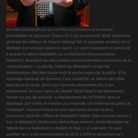
des sites participatifs tel que
Le Post
ou présidence à la mission
d'information de
Agoravox
. France 24 a, par la personne l'IGAS (Inspection
générale des affaires de Virginie Meynial, fait un reportage sociales) sur le
Médiator. économique traitant le sujet11. Le sujet Cependant un bémol est
à amener à l'affaire Médiator® car contrairement pharmaceutique :
Médiator®, Avandia® aux deux autres cas précédemment une guerre de la
communication ». La décrits, l'affaire du Médiator® n'a pas été
problématique était bien posée mais le encore jugée par la justice. Et la
reportage manquait de réponses. Cela culpabilité, en dehors des effets
étant dit on se doute, grâce aux réponses secondaires dûs à son
médicament, des peu claires du député Gérard Bapt et de laboratoires
Servier n'a pas été prouvée. la représentante de l'AFSSAPS dans ce
reportage, qu'il existe un malaise { En revanche, ces événements parler de
l'Avandia®. nous permettent de nous apercevoir qu'une ou deux
personnes ont porté L'affaire du Médiator® l'affaire. Elles ont ainsi permis, {
leur Le Médiator® (benfluorex) était indiqué manière, la transformation de
l'affaire dans le traitement du diabète de type 2, en scandale. On peut
qualifier ces il a été commercialisé de 1976 à 2009 en personnes de «