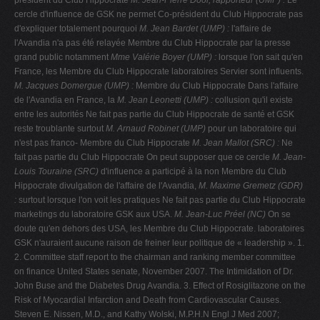
président du Club Hippocrate
M. Jean-Pierre Door, rapporteur (UMP) :
Le
cercle d'influence de GSK ne permet Co-président du Club Hippocrate pas
d'expliquer totalement pourquoi
M. Jean Bardet (UMP) :
l'affaire de
l'Avandia n'a pas été relayée Membre du Club Hippocrate par la presse
grand public notamment
Mme Valérie Boyer (UMP) :
lorsque l'on sait qu'en
France, les Membre du Club Hippocrate laboratoires Servier sont influents.
M. Jacques Domergue (UMP) :
Membre du Club Hippocrate Dans l'affaire
de l'Avandia en France, la
M. Jean Leonetti (UMP) :
collusion qu'il existe
entre les autorités Ne fait pas partie du Club Hippocrate de santé et GSK
reste troublante surtout
M. Arnaud Robinet (UMP)
pour un laboratoire qui
n'est pas franco- Membre du Club Hippocrate
M. Jean Mallot (SRC) :
Ne
fait pas partie du Club Hippocrate On peut supposer que ce cercle
M. Jean-
Louis Touraine (SRC)
d'influence a participé à la non Membre du Club
Hippocrate divulgation de l'affaire de l'Avandia,
M. Maxime Gremetz (GDR)
:
surtout lorsque l'on voit les pratiques Ne fait pas partie du Club Hippocrate
marketings du laboratoire GSK aux USA.
M. Jean-Luc Préel (NC)
On se
doute qu'en dehors des USA, les Membre du Club Hippocrate. laboratoires
GSK n'auraient aucune raison de freiner leur politique de « leadership ». 1.
2. Committee staff report to the chairman and ranking member committee
on finance United States senate, November 2007. The Intimidation of Dr.
John Buse and the Diabetes Drug Avandia. 3. Effect of Rosiglitazone on the
Risk of Myocardial Infarction and Death from Cardiovascular Causes.
Steven E. Nissen, M.D., and Kathy Wolski, M.P.H.N Engl J Med 2007;