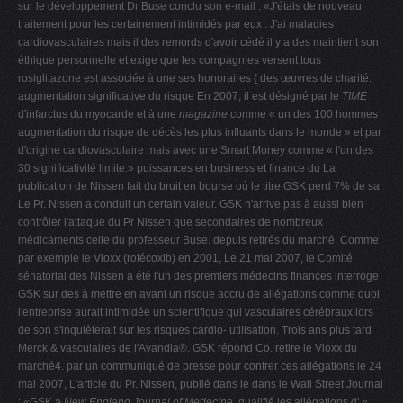
sur le développement Dr Buse conclu son e-mail : «J'étais de nouveau
traitement pour les certainement intimidés par eux . J'ai maladies
cardiovasculaires mais il des remords d'avoir cédé il y a des maintient son
éthique personnelle et exige que les compagnies versent tous
rosiglitazone est associée à une ses honoraires { des œuvres de charité.
augmentation significative du risque En 2007, il est désigné par le
TIME
d'infarctus du myocarde et à une
magazine
comme « un des 100 hommes
augmentation du risque de décès les plus influants dans le monde » et par
d'origine cardiovasculaire mais avec une Smart Money comme « l'un des
30 significativité limite.» puissances en business et finance du La
publication de Nissen fait du bruit en bourse où le titre GSK perd 7% de sa
Le Pr. Nissen a conduit un certain valeur. GSK n'arrive pas à aussi bien
contrôler l'attaque du Pr Nissen que secondaires de nombreux
médicaments celle du professeur Buse. depuis retirés du marché. Comme
par exemple le Vioxx (rofécoxib) en 2001, Le 21 mai 2007, le Comité
sénatorial des Nissen a été l'un des premiers médecins finances interroge
GSK sur des à mettre en avant un risque accru de allégations comme quoi
l'entreprise aurait intimidée un scientifique qui vasculaires cérébraux lors
de son s'inquièterait sur les risques cardio- utilisation. Trois ans plus tard
Merck & vasculaires de l'Avandia®. GSK répond Co. retire le Vioxx du
marché4. par un communiqué de presse pour contrer ces allégations le 24
mai 2007, L'article du Pr. Nissen, publié dans le dans le Wall Street Journal
: «GSK a
New England Journal of Medecine,
qualifié les allégations d' «