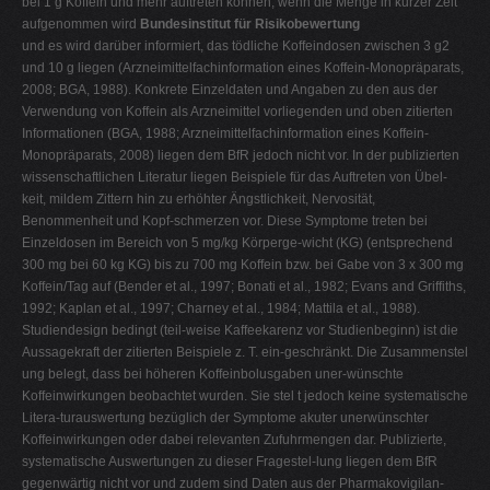
bei 1 g Koffein und mehr auftreten können, wenn die Menge in kurzer Zeit
aufgenommen wird
Bundesinstitut für Risikobewertung
und es wird darüber informiert, das tödliche Koffeindosen zwischen 3 g2
und 10 g liegen (Arzneimittelfachinformation eines Koffein-Monopräparats,
2008; BGA, 1988). Konkrete Einzeldaten und Angaben zu den aus der
Verwendung von Koffein als Arzneimittel vorliegenden und oben zitierten
Informationen (BGA, 1988; Arzneimittelfachinformation eines Koffein-
Monopräparats, 2008) liegen dem BfR jedoch nicht vor. In der publizierten
wissenschaftlichen Literatur liegen Beispiele für das Auftreten von Übel-
keit, mildem Zittern hin zu erhöhter Ängstlichkeit, Nervosität,
Benommenheit und Kopf-schmerzen vor. Diese Symptome treten bei
Einzeldosen im Bereich von 5 mg/kg Körperge-wicht (KG) (entsprechend
300 mg bei 60 kg KG) bis zu 700 mg Koffein bzw. bei Gabe von 3 x 300 mg
Koffein/Tag auf (Bender et al., 1997; Bonati et al., 1982; Evans and Griffiths,
1992; Kaplan et al., 1997; Charney et al., 1984; Mattila et al., 1988).
Studiendesign bedingt (teil-weise Kaffeekarenz vor Studienbeginn) ist die
Aussagekraft der zitierten Beispiele z. T. ein-geschränkt. Die Zusammenstel
ung belegt, dass bei höheren Koffeinbolusgaben uner-wünschte
Koffeinwirkungen beobachtet wurden. Sie stel t jedoch keine systematische
Litera-turauswertung bezüglich der Symptome akuter unerwünschter
Koffeinwirkungen oder dabei relevanten Zufuhrmengen dar. Publizierte,
systematische Auswertungen zu dieser Fragestel-lung liegen dem BfR
gegenwärtig nicht vor und zudem sind Daten aus der Pharmakovigilan-