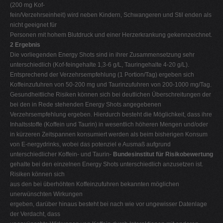
(200 mg Kof-
fein/Verzehrseinheit) wird neben Kindern, Schwangeren und Stil enden als
nicht geeignet für
Personen mit hohem Blutdruck und einer Herzerkrankung gekennzeichnet.
2 Ergebnis
Die vorliegenden Energy Shots sind in ihrer Zusammensetzung sehr
unterschiedlich (Kof-feingehalte 1,3-6 g/L, Tauringehalte 4-20 g/L).
Entsprechend der Verzehrsempfehlung (1 Portion/Tag) ergeben sich
Koffeinzufuhren von 50-200 mg und Taurinzufuhren von 200-1000 mg/Tag.
Gesundheitliche Risiken können sich bei deutlichen Überschreitungen der
bei den in Rede stehenden Energy Shots angegebenen
Verzehrsempfehlung ergeben. Hierdurch besteht die Möglichkeit, dass ihre
Inhaltsstoffe (Koffein und Taurin) in wesentlich höheren Mengen und/oder
in kürzeren Zeitspannen konsumiert werden als beim bisherigen Konsum
von E-nergydrinks, wobei das potenziel e Ausmaß aufgrund
unterschiedlicher Koffein- und Taurin-
Bundesinstitut für Risikobewertung
gehalte bei den einzelnen Energy Shots unterschiedlich anzusetzen ist.
Risiken können sich
aus den bei überhöhten Koffeinzufuhren bekannten möglichen
unerwünschten Wirkungen
ergeben, darüber hinaus besteht bei nach wie vor ungewisser Datenlage
der Verdacht, dass