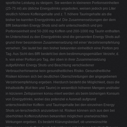
sportliche Leistung zu steigern. Sie werden in kleineren Portionseinheiten
V
(25-75 ml) als übliche Energydrinks angeboten, weisen jedoch pro Liter
deutlich höhere Koffeingehalte und z. T. höhere Tauringehalte als die
W
bisher be-kannten Energydrinks auf. Die Zusammensetzungen der dem
X
BfR bekannten Energy Shots sind sehr unterschiedlich und pro
Portionseinheit sind 50-200 mg Koffein und 200-1000 mg Taurin enthalten.
Y
Im Unterschied zu den Energydrinks sind die genannten Energy Shots auf-
Z
grund ihrer besonderen Zusammensetzung mit einer Verzehrsempfehlung
versehen. Sie lautet bei den bisher bekannten einheitlich eine Portion pro
0-9
Tag. Aus Sicht des BfR besteht bei dem bestimmungsgemäßen Verzehr, d.
h. von einer Portion pro Tag, der oben in ihrer Zusammensetzung
aufgeführten Energy Shots und Beachtung verschiedener
Verbraucherhinweise kein gesundheitliches Risiko. Gesundheitliche
Risiken können sich bei deutlichen Überschreitungen der angegebenen
Verzehrsempfehlung ergeben. Hierdurch besteht die Möglichkeit, dass die
Inhaltsstoffe (Kof-fein und Taurin) in wesentlich höheren Mengen und/oder
in kürzeren Zeitspannen konsu-miert werden als beim bisherigen Konsum
von Energydrinks, wobei das potenziel e Ausmaß aufgrund
unterschiedlicher Koffein- und Tauringehalte bei den einzelnen Energy
Shots un-terschiedlich anzusetzen ist. Risiken können sich aus den bei
überhöhten Koffeinzufuhren bekannten möglichen unerwünschten
Wirkungen ergeben. Es besteht Klärungsbedarf, ob unerwünschte