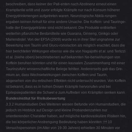
beschreiben, dass keiner der Pati-enten nach Abstinenz erneut einen
Krampfanfal erlitt und zuvor erfolgte Krämpfe nur nach Konsum höherer
Energydrinkmengen aufgetreten waren. Neurologische Abklä-rungen
ergaben keinen Anhalt für eine andere Ursache. Die Koffein- und Tauringe-
halte der Energygetränke sind nicht bekannt. Die Produkte enthielten
weiterhin pflanzliche Bestandteile wie Guarana, Ginseng, Ginkgo oder
Mariendistel. Von der EFSA (2009) wurde es in ihrer Stel ungnahme zur
Bewertung von Taurin und Glucu-ronolacton als möglich erachtet, dass die
hier berichteten Wirkungen ebenso wie die von Nagajothi et al. und Terlizzi
et al. (siehe oben) beschriebenen auf bekannten Ne-benwirkungen von
Koffein beruhen könnten und für einen kausalen Zusammenhang mit einer
Taurinzufuhr wissenschaftliche Belege fehlten. Andererseits gab das Gre-
mium an, dass Wechselwirkungen zwischen Koffein und Taurin,
abgesehen von diu-retischen Effekten nicht untersucht wurden. Von Koffein
ist bekannt, dass es in hohen Dosen Krämpfe hervorrufen und bei
Epilepsiepatienten die Schwel e zum Auftreten von Krämpfen senken kann.
Bundesinstitut für Risikobewertung
3.3.2 Humanstudien Des Weiteren weisen Befunde von Humanstudien, die
jedoch im Hinblick auf Design und kleine Probandenzahlen nur
orientierenden Charakter haben, auf mögliche kardiovaskuläre Risiken hin,
die bei körperlicher Anstrengung Bedeutung haben könnten:  10
Versuchspersonen (im Alter von 19-30 Jahren) erhielten 30 Minuten vor