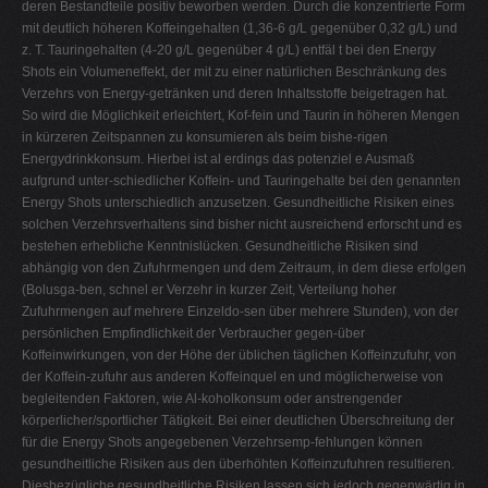
deren Bestandteile positiv beworben werden. Durch die konzentrierte Form
mit deutlich höheren Koffeingehalten (1,36-6 g/L gegenüber 0,32 g/L) und
z. T. Tauringehalten (4-20 g/L gegenüber 4 g/L) entfäl t bei den Energy
Shots ein Volumeneffekt, der mit zu einer natürlichen Beschränkung des
Verzehrs von Energy-getränken und deren Inhaltsstoffe beigetragen hat.
So wird die Möglichkeit erleichtert, Kof-fein und Taurin in höheren Mengen
in kürzeren Zeitspannen zu konsumieren als beim bishe-rigen
Energydrinkkonsum. Hierbei ist al erdings das potenziel e Ausmaß
aufgrund unter-schiedlicher Koffein- und Tauringehalte bei den genannten
Energy Shots unterschiedlich anzusetzen. Gesundheitliche Risiken eines
solchen Verzehrsverhaltens sind bisher nicht ausreichend erforscht und es
bestehen erhebliche Kenntnislücken. Gesundheitliche Risiken sind
abhängig von den Zufuhrmengen und dem Zeitraum, in dem diese erfolgen
(Bolusga-ben, schnel er Verzehr in kurzer Zeit, Verteilung hoher
Zufuhrmengen auf mehrere Einzeldo-sen über mehrere Stunden), von der
persönlichen Empfindlichkeit der Verbraucher gegen-über
Koffeinwirkungen, von der Höhe der üblichen täglichen Koffeinzufuhr, von
der Koffein-zufuhr aus anderen Koffeinquel en und möglicherweise von
begleitenden Faktoren, wie Al-koholkonsum oder anstrengender
körperlicher/sportlicher Tätigkeit. Bei einer deutlichen Überschreitung der
für die Energy Shots angegebenen Verzehrsemp-fehlungen können
gesundheitliche Risiken aus den überhöhten Koffeinzufuhren resultieren.
Diesbezügliche gesundheitliche Risiken lassen sich jedoch gegenwärtig in