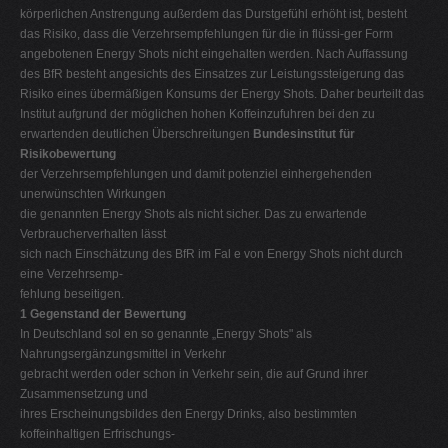
körperlichen Anstrengung außerdem das Durstgefühl erhöht ist, besteht
das Risiko, dass die Verzehrsempfehlungen für die in flüssi-ger Form
angebotenen Energy Shots nicht eingehalten werden. Nach Auffassung
des BfR besteht angesichts des Einsatzes zur Leistungssteigerung das
Risiko eines übermäßigen Konsums der Energy Shots. Daher beurteilt das
Institut aufgrund der möglichen hohen Koffeinzufuhren bei den zu
erwartenden deutlichen Überschreitungen
Bundesinstitut für
Risikobewertung
der Verzehrsempfehlungen und damit potenziel einhergehenden
unerwünschten Wirkungen
die genannten Energy Shots als nicht sicher. Das zu erwartende
Verbraucherverhalten lässt
sich nach Einschätzung des BfR im Fal e von Energy Shots nicht durch
eine Verzehrsemp-
fehlung beseitigen.
1 Gegenstand der Bewertung
In Deutschland sol en so genannte „Energy Shots" als
Nahrungsergänzungsmittel in Verkehr
gebracht werden oder schon in Verkehr sein, die auf Grund ihrer
Zusammensetzung und
ihres Erscheinungsbildes den Energy Drinks, also bestimmten
koffeinhaltigen Erfrischungs-