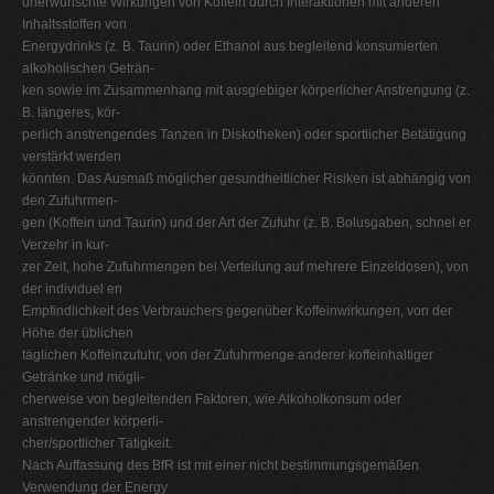
unerwünschte Wirkungen von Koffein durch Interaktionen mit anderen
Inhaltsstoffen von
Energydrinks (z. B. Taurin) oder Ethanol aus begleitend konsumierten
alkoholischen Geträn-
ken sowie im Zusammenhang mit ausgiebiger körperlicher Anstrengung (z.
B. längeres, kör-
perlich anstrengendes Tanzen in Diskotheken) oder sportlicher Betätigung
verstärkt werden
könnten. Das Ausmaß möglicher gesundheitlicher Risiken ist abhängig von
den Zufuhrmen-
gen (Koffein und Taurin) und der Art der Zufuhr (z. B. Bolusgaben, schnel er
Verzehr in kur-
zer Zeit, hohe Zufuhrmengen bei Verteilung auf mehrere Einzeldosen), von
der individuel en
Empfindlichkeit des Verbrauchers gegenüber Koffeinwirkungen, von der
Höhe der üblichen
täglichen Koffeinzufuhr, von der Zufuhrmenge anderer koffeinhaltiger
Getränke und mögli-
cherweise von begleitenden Faktoren, wie Alkoholkonsum oder
anstrengender körperli-
cher/sportlicher Tätigkeit.
Nach Auffassung des BfR ist mit einer nicht bestimmungsgemäßen
Verwendung der Energy