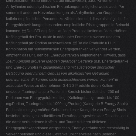
kennzeichnen. Es ist hierbei darauf hinzuweisen, dass Pa-tienten mit
Arrhythmien oder psychischen Erkrankungen, möglicherweise auch Per-
sonen mit anderen Herzerkrankungen als Arrhythmien, zur Gruppe der
koffein-empfindlichen Personen zu zählen sind und diese als mögliche für
Energydrinkwir-kungen besonders empfindliche Risikogruppen in Betracht
kommen.  Das BfR empfiehlt, auf den Produktetiketten auf den erhöhten
Koffeingehalt der Pro- dukte in adäquater Form hinzuweisen und den
Koffeingehalt pro Portion auszuwei-sen.  Da die Produkte u.U. in
Kombination mit herkömmlichen Energygetränken verwendet werden,
empfiehlt das BfR, den bei Energygetränken empfohlenen Hinweis, dass
„
beim Konsum größerer Mengen derartiger Getränke
(d.h. Energygetränke
und Ener-gy Shots)
in Zusammenhang mit ausgiebiger sportlicher
Betätigung oder mit dem Genuss von alkoholischen Getränken
unerwünschte Wirkungen nicht ausgeschlos-sen werden können"
in
adäquater Weise zu übernehmen. 3.4.1.2 Produkte deren Koffein-
und/oder Tauringehalt pro Portion im Bereich bisher übli-cher 250 ml
Portionen von Energygetränken liegt (Koffeingehalt gerundet bis 100
mg/Portion; Tauringehalt bis 1000 mg/Portion) (Kategorie B-Energy Shots)
Bei bestimmungsgemäßen Gebrauch dieser Kategorie von Energy Shots
bestehen keine gesundheitlichen Einwände angesichts der Tatsache, dass
die damit verbundenen Koffein- und Taurinzufuhren üblichen
Energygetränkeportionen entsprechen, Energygetränke sich rechtmäßig in
Verkehr befinden und diese Getränke üblicherweise nach Belieben