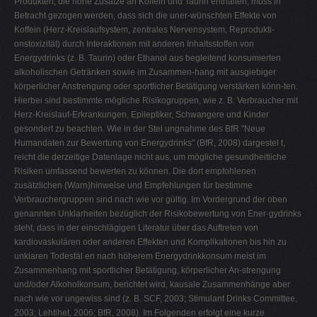
Produkten, die hohe Zusätze an Koffein und Taurin enthalten, muss in
Betracht gezogen werden, dass sich die uner-wünschten Effekte von
Koffein (Herz-Kreislaufsystem, zentrales Nervensystem, Reprodukti-
onstoxizität) durch Interaktionen mit anderen Inhaltsstoffen von
Energydrinks (z. B. Taurin) oder Ethanol aus begleitend konsumierten
alkoholischen Getränken sowie im Zusammen-hang mit ausgiebiger
körperlicher Anstrengung oder sportlicher Betätigung verstärken könn-ten.
Hierbei sind bestimmte mögliche Risikogruppen, wie z. B. Verbraucher mit
Herz-Kreislauf-Erkrankungen, Epileptiker, Schwangere und Kinder
gesondert zu beachten. Wie in der Stel ungnahme des BfR "Neue
Humandaten zur Bewertung von Energydrinks" (BfR, 2008) dargestel t,
reicht die derzeitige Datenlage nicht aus, um mögliche gesundheitliche
Risiken umfassend bewerten zu können. Die dort empfohlenen
zusätzlichen (Warn)hinweise und Empfehlungen für bestimme
Verbrauchergruppen sind nach wie vor gültig. Im Vordergrund der oben
genannten Unklarheiten bezüglich der Risikobewertung von Ener-gydrinks
steht, dass in der einschlägigen Literatur über das Auftreten von
kardiovaskulären oder anderen Effekten und Komplikationen bis hin zu
unklaren Todesfäl en nach höherem Energydrinkkonsum meist im
Zusammenhang mit sportlicher Betätigung, körperlicher An-strengung
und/oder Alkoholkonsum, berichtet wird, kausale Zusammenhänge aber
nach wie vor ungewiss sind (z. B. SCF, 2003; Stimulant Drinks Committee,
2003; Lehtihet, 2006; BfR, 2008). Im Folgenden erfolgt eine kurze