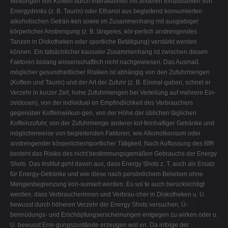
Wirkungen von Koffein durch Interaktionen mit anderen Inhaltsstoffen von
Energydrinks (z. B. Taurin) oder Ethanol aus begleitend konsumierten
alkoholischen Geträn-ken sowie im Zusammenhang mit ausgiebiger
körperlicher Anstrengung (z. B. längeres, kör-perlich anstrengendes
Tanzen in Diskotheken oder sportliche Betätigung) verstärkt werden
können. Ein tatsächlicher kausaler Zusammenhang ist zwischen diesen
Faktoren bislang wissenschaftlich nicht nachgewiesen. Das Ausmaß
möglicher gesundheitlicher Risiken ist abhängig von den Zufuhrmengen
(Koffein und Taurin) und der Art der Zufuhr (z. B. Einmal-gaben, schnel er
Verzehr in kurzer Zeit, hohe Zufuhrmengen bei Verteilung auf mehrere Ein-
zeldosen), von der individuel en Empfindlichkeit des Verbrauchers
gegenüber Koffeinwirkun-gen, von der Höhe der üblichen täglichen
Koffeinzufuhr, von der Zufuhrmenge anderer kof-feinhaltiger Getränke und
möglicherweise von begleitenden Faktoren, wie Alkoholkonsum oder
anstrengender körperlicher/sportlicher Tätigkeit. Nach Auffassung des BfR
besteht das Risiko des nicht bestimmungsgemäßen Gebrauchs der Energy
Shots. Das Institut geht davon aus, dass Energy Shots z. T. auch als Ersatz
für Energy-Getränke und wie diese nach persönlichem Belieben ohne
Mengenbegrenzung kon-sumiert werden. Es sol te auch berücksichtigt
werden, dass Verbraucherinnen und Verbrau-cher in Diskotheken u. U.
bewusst durch höheren Verzehr der Energy Shots versuchen, Ü-
bermüdungs- und Erschöpfungserscheinungen entgegen zu wirken oder u.
U. bewusst Erre-gungszustände erzeugen wol en. Da infolge der