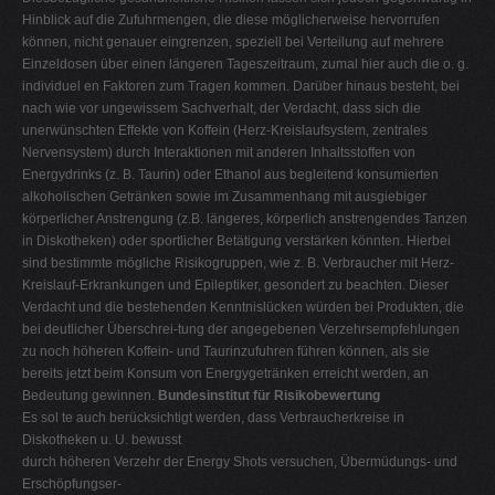
Hinblick auf die Zufuhrmengen, die diese möglicherweise hervorrufen
können, nicht genauer eingrenzen, speziell bei Verteilung auf mehrere
Einzeldosen über einen längeren Tageszeitraum, zumal hier auch die o. g.
individuel en Faktoren zum Tragen kommen. Darüber hinaus besteht, bei
nach wie vor ungewissem Sachverhalt, der Verdacht, dass sich die
unerwünschten Effekte von Koffein (Herz-Kreislaufsystem, zentrales
Nervensystem) durch Interaktionen mit anderen Inhaltsstoffen von
Energydrinks (z. B. Taurin) oder Ethanol aus begleitend konsumierten
alkoholischen Getränken sowie im Zusammenhang mit ausgiebiger
körperlicher Anstrengung (z.B. längeres, körperlich anstrengendes Tanzen
in Diskotheken) oder sportlicher Betätigung verstärken könnten. Hierbei
sind bestimmte mögliche Risikogruppen, wie z. B. Verbraucher mit Herz-
Kreislauf-Erkrankungen und Epileptiker, gesondert zu beachten. Dieser
Verdacht und die bestehenden Kenntnislücken würden bei Produkten, die
bei deutlicher Überschrei-tung der angegebenen Verzehrsempfehlungen
zu noch höheren Koffein- und Taurinzufuhren führen können, als sie
bereits jetzt beim Konsum von Energygetränken erreicht werden, an
Bedeutung gewinnen.
Bundesinstitut für Risikobewertung
Es sol te auch berücksichtigt werden, dass Verbraucherkreise in
Diskotheken u. U. bewusst
durch höheren Verzehr der Energy Shots versuchen, Übermüdungs- und
Erschöpfungser-