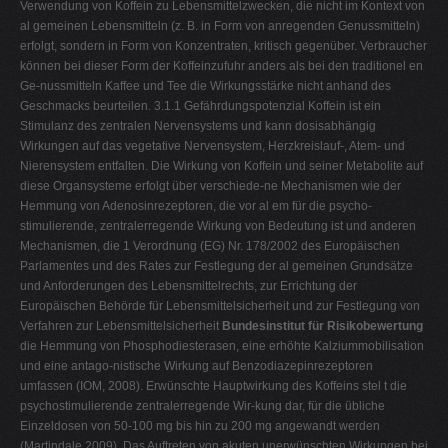
Verwendung von Koffein zu Lebensmittelzwecken, die nicht im Kontext von
al gemeinen Lebensmitteln (z. B. in Form von anregenden Genussmitteln)
erfolgt, sondern in Form von Konzentraten, kritisch gegenüber. Verbraucher
können bei dieser Form der Koffeinzufuhr anders als bei den traditionel en
Ge-nussmitteln Kaffee und Tee die Wirkungsstärke nicht anhand des
Geschmacks beurteilen. 3.1.1 Gefährdungspotenzial Koffein ist ein
Stimulanz des zentralen Nervensystems und kann dosisabhängig
Wirkungen auf das vegetative Nervensystem, Herzkreislauf-, Atem- und
Nierensystem entfalten. Die Wirkung von Koffein und seiner Metabolite auf
diese Organsysteme erfolgt über verschiede-ne Mechanismen wie der
Hemmung von Adenosinrezeptoren, die vor al em für die psycho-
stimulierende, zentralerregende Wirkung von Bedeutung ist und anderen
Mechanismen, die 1 Verordnung (EG) Nr. 178/2002 des Europäischen
Parlamentes und des Rates zur Festlegung der al gemeinen Grundsätze
und Anforderungen des Lebensmittelrechts, zur Errichtung der
Europäischen Behörde für Lebensmittelsicherheit und zur Festlegung von
Verfahren zur Lebensmittelsicherheit
Bundesinstitut für Risikobewertung
die Hemmung von Phosphodiesterasen, eine erhöhte Kalziummobilisation
und eine antago-nistische Wirkung auf Benzodiazepinrezeptoren
umfassen (IOM, 2008). Erwünschte Hauptwirkung des Koffeins stel t die
psychostimulierende zentralerregende Wir-kung dar, für die übliche
Einzeldosen von 50-100 mg bis hin zu 200 mg angewandt werden
(Martindale 2009). Das Auftreten von akuten unerwünschten Wirkungen bei