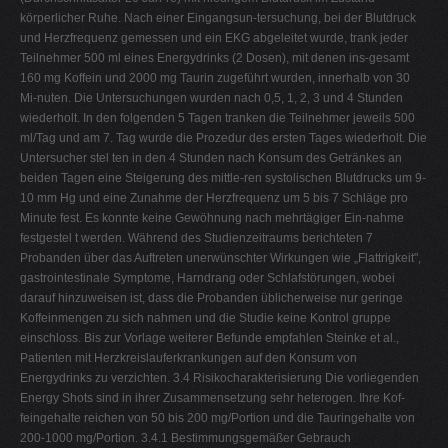
körperlicher Ruhe. Nach einer Eingangsun-tersuchung, bei der Blutdruck
und Herzfrequenz gemessen und ein EKG abgeleitet wurde, trank jeder
Teilnehmer 500 ml eines Energydrinks (2 Dosen), mit denen ins-gesamt
160 mg Koffein und 2000 mg Taurin zugeführt wurden, innerhalb von 30
Mi-nuten. Die Untersuchungen wurden nach 0,5, 1, 2, 3 und 4 Stunden
wiederholt. In den folgenden 5 Tagen tranken die Teilnehmer jeweils 500
ml/Tag und am 7. Tag wurde die Prozedur des ersten Tages wiederholt. Die
Untersucher stel ten in den 4 Stunden nach Konsum des Getränkes an
beiden Tagen eine Steigerung des mittle-ren systolischen Blutdrucks um 9-
10 mm Hg und eine Zunahme der Herzfrequenz um 5 bis 7 Schläge pro
Minute fest. Es konnte keine Gewöhnung nach mehrtägiger Ein-nahme
festgestel t werden. Während des Studienzeitraums berichteten 7
Probanden über das Auftreten unerwünschter Wirkungen wie „Flattrigkeit",
gastrointestinale Symptome, Harndrang oder Schlafstörungen, wobei
darauf hinzuweisen ist, dass die Probanden üblicherweise nur geringe
Koffeinmengen zu sich nahmen und die Studie keine Kontrol gruppe
einschloss. Bis zur Vorlage weiterer Befunde empfahlen Steinke et al.,
Patienten mit Herzkreislauferkrankungen auf den Konsum von
Energydrinks zu verzichten. 3.4 Risikocharakterisierung Die vorliegenden
Energy Shots sind in ihrer Zusammensetzung sehr heterogen. Ihre Kof-
feingehalte reichen von 50 bis 200 mg/Portion und die Tauringehalte von
200-1000 mg/Portion. 3.4.1 Bestimmungsgemäßer Gebrauch