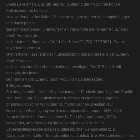
Shots zu rechnen. Das BfR beurteilt aufgrund der möglichen hohen
Koffeinzufuhren bei den
zu erwartenden deutlichen Überschreitungen der Verzehrsempfehlungen
und damit poten-
ziel einhergehenden unerwünschten Wirkungen die genannten „Energy
Shot"-Produkte als
nicht sicher im Sinne von Art. 14 Abs 1 der VO (EG) 178/20021. Das zu
erwartende Verbrau-
cherverhalten lässt sich nach Einschätzung des BfR im Fal e der „Energy
Shot" Produkte
nicht durch eine Verzehrsempfehlung beseitigen. Das BfR empfiehlt
deshalb, das Inver-
kehrbringen von „Energy Shot" Produkten zu untersagen.
3 Begründung
Bei der gesundheitlichen Begutachtung der Produkte sind folgende Punkte
von Bedeutung: 3.1 Koffeinzusatz Koffein wird einerseits aufgrund
pharmakologischer Wirkungen zu medizinischen Zwecken (zur
kurzzeitigen Beseitigung von Ermüdungserscheinungen; BGA, 1988;
Arzneimittelfachin-formation eines Koffein-Monopräparats, 2008)
verwendet, andererseits ist die Verwendung von Koffein zu
Lebensmittelzwecken als Bestandteil üblicher Genussmittel (z. B.
Colageträn-ke, Kaffee, Tee) akzeptiert und üblich. Das BfR steht jedoch der