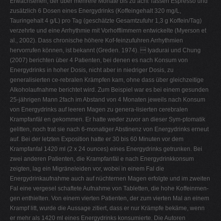
Erwachsenen, der über mehrere Monate bis zu acht Tassen Espresso und
zusätzlich 6 Dosen eines Energydrinks (Koffeingehalt 320 mg/L,
Tauringehalt 4 g/L) pro Tag (geschätzte Gesamtzufuhr 1,3 g Koffein/Tag)
verzehrte und eine Arrhythmie mit Vorhofflimmern entwickelte (Myerson et
al., 2002). Dass chronische höhere Kof-feinzufuhren Arrhythmien
hervorrufen können, ist bekannt (Greden. 1974).  Iyadurai und Chung
(2007) berichten über 4 Patienten, bei denen es nach Konsum von
Energydrinks in hoher Dosis, nicht aber in niedriger Dosis, zu
generalisierten ce-rebralen Krämpfen kam, ohne dass über gleichzeitige
Alkoholaufnahme berichtet wird. Zum Beispiel war es bei einem gesunden
25-jährigen Mann 2fach im Abstand von 4 Monaten jeweils nach Konsum
von Energydrinks auf leeren Magen zu genera-lisierten cerebralen
Krampfanfäl en gekommen. Er hatte weder zuvor an dieser Sym-ptomatik
gelitten, noch trat sie nach 6-monatiger Abstinenz von Energydrinks erneut
auf. Bei der letzten Exposition hatte er 30 bis 60 Minuten vor dem
Krampfanfal 1420 ml (2 x 24 ounces) eines Energydrinks getrunken. Bei
zwei anderen Patienten, die Krampfanfäl e nach Energydrinkkonsum
zeigten, lag ein Migräneleiden vor, wobei in einem Fal die
Energydrinkaufnahme auch auf nüchternen Magen erfolgte und im zweiten
Fal eine vergesel schaftete Aufnahme von Tabletten, die hohe Koffeinmen-
gen enthielten. Von einem vierten Patienten, der zum vierten Mal an einem
Krampf litt, wurde die Aussage zitiert, dass er nur Krämpfe bekäme, wenn
er mehr als 1420 ml eines Energydrinks konsumierte. Die Autoren