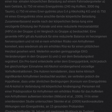
einer ma- ximalen körperlichen Belastung auf einem Fahrradergometer a)
kein Getränk, b) 750 ml eines Energydrinks (240 mg Koffein, 3000 mg
Taurin), c) 750 ml eines Ener-gydrinks plus 0,4 g Alkohol/kg KG und d) 750
ml eines Energydrinks ohne anschlie-ßende körperliche Belastung.
Zusammenfassend wurde nach der körperlichen Belas-tung eine
verzögerte Erholung der Pulsrate und eine reduzierte Herzvariabilität
(HRV) in der Gruppe c) im Vergleich zu Gruppe a) beobachtet. Eine
gesenkte HRV gilt als Ausdruck für eine reduzierte Balance im herzeigenen
Nervensystem und ist mit ei-nem erhöhten Risiko von Arrhythmien
korreliert, was wiederum als ein erhöhtes Risi-ko für einen plötzlichen
Herztod gesehen wird. Weiterhin wurden geringgradige EKG
Veränderungen in den Gruppen b) und c) vor dem Belastungstest
registriert. Ein Pro-band entwickelte unter dem Energygetränk, nicht jedoch
bei gleichzeitiger Einnahme mit Alkohol vorübergehend vorzeitige
Vorhofkontraktionen. Die Autoren konstatieren, dass keine klinisch
signifikanten Arrhythmien beobachtet wurden, sie vertreten jedoch die
Hypothese, dass unter ähnlichen Bedingungen (Konsum von Energydrinks
mit Al-kohol in Verbindung mit körperlicher Anstrengung) Personen mit
einer Prädisposition für Arrhythmien ein erhöhtes Risiko für das Auftreten
von Arrhythmien aufweisen könnten (Wiklund et al., 2009).  In einer
orientierenden Studie untersuchten Steinke et al. (2009) kardiovaskuläre
Wirkungen von Energydrinks, an 15 gesunden Probanden
(Durchschnittsalter 26 Jah-re) mit niedrigem Blutdruck im Zustand