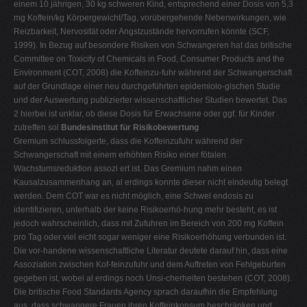
einem 10 jährigen, 30 kg schweren Kind, entsprechend einer Dosis von 5,3
mg Koffein/kg Körpergewicht/Tag, vorübergehende Nebenwirkungen, wie
Reizbarkeit, Nervosität oder Angstzustände hervorrufen könnte (SCF,
1999). In Bezug auf besondere Risiken von Schwangeren hat das britische
Committee on Toxicity of Chemicals in Food, Consumer Products and the
Environment (COT, 2008) die Koffeinzu-fuhr während der Schwangerschaft
auf der Grundlage einer neu durchgeführten epidemiolo-gischen Studie
und der Auswertung publizierter wissenschaftlicher Studien bewertet. Das
2 hierbei ist unklar, ob diese Dosis für Erwachsene oder ggf. für Kinder
zutreffen sol
Bundesinstitut für Risikobewertung
Gremium schlussfolgerte, dass die Koffeinzufuhr während der
Schwangerschaft mit einem erhöhten Risiko einer fötalen
Wachstumsreduktion assozi ert ist. Das Gremium nahm einen
Kausalzusammenhang an, al erdings konnte dieser nicht eindeutig belegt
werden. Dem COT war es nicht möglich, eine Schwel endosis zu
identifizieren, unterhalb der keine Risikoerhö-hung mehr besteht, es ist
jedoch wahrscheinlich, dass mit Zufuhren im Bereich von 200 mg Koffein
pro Tag oder viel eicht sogar weniger eine Risikoerhöhung verbunden ist.
Die vor-handene wissenschaftliche Literatur deutete darauf hin, dass eine
Assoziation zwischen Kof-feinzufuhr und dem Auftreten von Fehlgeburten
gegeben ist, wobei al erdings noch Unsi-cherheiten bestehen (COT, 2008).
Die britische Food Standards Agency sprach daraufhin die Empfehlung
aus, dass schwangere Frauen ihren Koffeinkonsum beschränken und