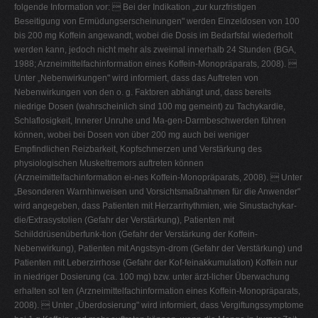
folgende Information vor:  Bei der Indikation „zur kurzfristigen
Beseitigung von Ermüdungserscheinungen" werden Einzeldosen von 100
bis 200 mg Koffein angewandt, wobei die Dosis im Bedarfsfal wiederholt
werden kann, jedoch nicht mehr als zweimal innerhalb 24 Stunden (BGA,
1988; Arzneimittelfachinformation eines Koffein-Monopräparats, 2008). 
Unter „Nebenwirkungen" wird informiert, dass das Auftreten von
Nebenwirkungen von den o. g. Faktoren abhängt und, dass bereits
niedrige Dosen (wahrscheinlich sind 100 mg gemeint) zu Tachykardie,
Schlaflosigkeit, Innerer Unruhe und Ma-gen-Darmbeschwerden führen
können, wobei bei Dosen von über 200 mg auch bei weniger
Empfindlichen Reizbarkeit, Kopfschmerzen und Verstärkung des
physiologischen Muskeltremors auftreten können
(Arzneimittelfachinformation ei-nes Koffein-Monopräparats, 2008).  Unter
„Besonderen Warnhinweisen und Vorsichtsmaßnahmen für die Anwender"
wird angegeben, dass Patienten mit Herzarrhythmien, wie Sinustachykar-
die/Extrasystolien (Gefahr der Verstärkung), Patienten mit
Schilddrüsenüberfunk-tion (Gefahr der Verstärkung der Koffein-
Nebenwirkung), Patienten mit Angstsyn-drom (Gefahr der Verstärkung) und
Patienten mit Leberzirrhose (Gefahr der Kof-feinakkumulation) Koffein nur
in niedriger Dosierung (ca. 100 mg) bzw. unter ärzt-licher Überwachung
erhalten sol ten (Arzneimittelfachinformation eines Koffein-Monopräparats,
2008).  Unter „Überdosierung" wird informiert, dass Vergiftungssymptome