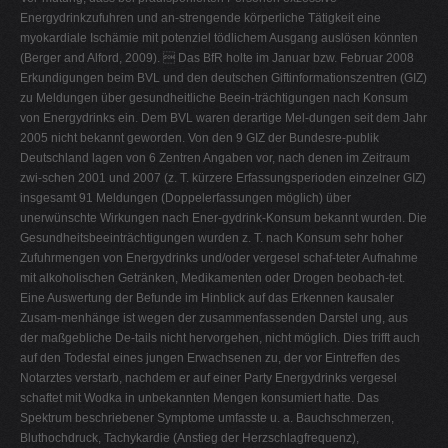
Energydrinkzufuhren und an-strengende körperliche Tätigkeit eine
myokardiale Ischämie mit potenziel tödlichem Ausgang auslösen könnten
(Berger and Alford, 2009).  Das BfR holte im Januar bzw. Februar 2008
Erkundigungen beim BVL und den deutschen Giftinformationszentren (GIZ)
zu Meldungen über gesundheitliche Beein-trächtigungen nach Konsum
von Energydrinks ein. Dem BVL waren derartige Mel-dungen seit dem Jahr
2005 nicht bekannt geworden. Von den 9 GIZ der Bundesre-publik
Deutschland lagen von 6 Zentren Angaben vor, nach denen im Zeitraum
zwi-schen 2001 und 2007 (z. T. kürzere Erfassungsperioden einzelner GIZ)
insgesamt 91 Meldungen (Doppelerfassungen möglich) über
unerwünschte Wirkungen nach Ener-gydrink-Konsum bekannt wurden. Die
Gesundheitsbeeinträchtigungen wurden z. T. nach Konsum sehr hoher
Zufuhrmengen von Energydrinks und/oder vergesel schaf-teter Aufnahme
mit alkoholischen Getränken, Medikamenten oder Drogen beobach-tet.
Eine Auswertung der Befunde im Hinblick auf das Erkennen kausaler
Zusam-menhänge ist wegen der zusammenfassenden Darstel ung, aus
der maßgebliche De-tails nicht hervorgehen, nicht möglich. Dies trifft auch
auf den Todesfal eines jungen Erwachsenen zu, der vor Eintreffen des
Notarztes verstarb, nachdem er auf einer Party Energydrinks vergesel
schaftet mit Wodka in unbekannten Mengen konsumiert hatte. Das
Spektrum beschriebener Symptome umfasste u. a. Bauchschmerzen,
Bluthochdruck, Tachykardie (Anstieg der Herzschlagfrequenz),