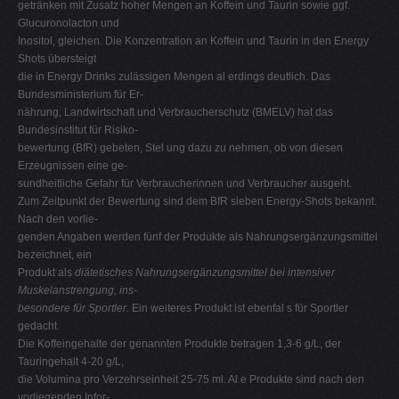
getränken mit Zusatz hoher Mengen an Koffein und Taurin sowie ggf.
Glucuronolacton und
Inositol, gleichen. Die Konzentration an Koffein und Taurin in den Energy
Shots übersteigt
die in Energy Drinks zulässigen Mengen al erdings deutlich. Das
Bundesministerium für Er-
nährung, Landwirtschaft und Verbraucherschutz (BMELV) hat das
Bundesinstitut für Risiko-
bewertung (BfR) gebeten, Stel ung dazu zu nehmen, ob von diesen
Erzeugnissen eine ge-
sundheitliche Gefahr für Verbraucherinnen und Verbraucher ausgeht.
Zum Zeitpunkt der Bewertung sind dem BfR sieben Energy-Shots bekannt.
Nach den vorlie-
genden Angaben werden fünf der Produkte als Nahrungsergänzungsmittel
bezeichnet, ein
Produkt als
diätetisches Nahrungsergänzungsmittel bei intensiver
Muskelanstrengung, ins-
besondere für Sportler.
Ein weiteres Produkt ist ebenfal s für Sportler
gedacht.
Die Koffeingehalte der genannten Produkte betragen 1,3-6 g/L, der
Tauringehalt 4-20 g/L,
die Volumina pro Verzehrseinheit 25-75 ml. Al e Produkte sind nach den
vorliegenden Infor-