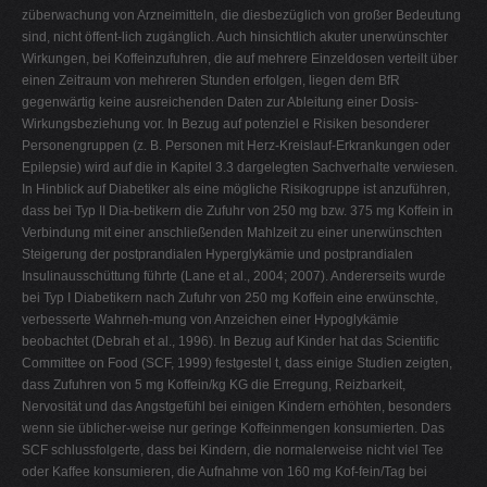
züberwachung von Arzneimitteln, die diesbezüglich von großer Bedeutung
sind, nicht öffent-lich zugänglich. Auch hinsichtlich akuter unerwünschter
Wirkungen, bei Koffeinzufuhren, die auf mehrere Einzeldosen verteilt über
einen Zeitraum von mehreren Stunden erfolgen, liegen dem BfR
gegenwärtig keine ausreichenden Daten zur Ableitung einer Dosis-
Wirkungsbeziehung vor. In Bezug auf potenziel e Risiken besonderer
Personengruppen (z. B. Personen mit Herz-Kreislauf-Erkrankungen oder
Epilepsie) wird auf die in Kapitel 3.3 dargelegten Sachverhalte verwiesen.
In Hinblick auf Diabetiker als eine mögliche Risikogruppe ist anzuführen,
dass bei Typ II Dia-betikern die Zufuhr von 250 mg bzw. 375 mg Koffein in
Verbindung mit einer anschließenden Mahlzeit zu einer unerwünschten
Steigerung der postprandialen Hyperglykämie und postprandialen
Insulinausschüttung führte (Lane et al., 2004; 2007). Andererseits wurde
bei Typ I Diabetikern nach Zufuhr von 250 mg Koffein eine erwünschte,
verbesserte Wahrneh-mung von Anzeichen einer Hypoglykämie
beobachtet (Debrah et al., 1996). In Bezug auf Kinder hat das Scientific
Committee on Food (SCF, 1999) festgestel t, dass einige Studien zeigten,
dass Zufuhren von 5 mg Koffein/kg KG die Erregung, Reizbarkeit,
Nervosität und das Angstgefühl bei einigen Kindern erhöhten, besonders
wenn sie üblicher-weise nur geringe Koffeinmengen konsumierten. Das
SCF schlussfolgerte, dass bei Kindern, die normalerweise nicht viel Tee
oder Kaffee konsumieren, die Aufnahme von 160 mg Kof-fein/Tag bei