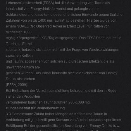
Lebensmittelsicherheit (EFSA) hat die Verwendung von Taurin als
Inhaltsstoff von Energydrinks bewertet und gelangte zu der
Schlussfolgerung, dass keine gesundheitlichen Einwände gegen tägliche
Zufuhren von bis zu 1400 mg Taurin/Tag bestehen. Hierbei wurde von
einem NOAEL (
N
o
O
bserved
A
dverse
E
ffect
L
evel) für Ratten von
mindesten 1000
mg/kg Körpergewicht (KG)/Tag ausgegangen. Das EFSA Panel beurteilte
Taurin als Einzel-
substanz, befasste sich aber nicht mit der Frage von Wechselwirkungen
zwischen Koffein
und Taurin, abgesehen von solchen zu diuretischen Effekten, die als
unwahrscheinlich an-
gesehen wurden. Das Panel beurteilte nicht die Sicherheit von Energy
Drinks als solchen
(EFSA, 2009).
Bei Einhaltung der Verzehrsempfehlung betragen die mit den in Rede
stehenden Produkten
verbundenen täglichen Taurinzufuhren 200-1000 mg.
Bundesinstitut für Risikobewertung
3.3 Gemeinsame Zufuhr hoher Mengen an Koffein und Taurin in
Verbindung mit gleichzeiti-gem Konsum von Alkohol und/oder sportlicher
Betätigung Bei der gesundheitlichen Bewertung von Energy Drinks bzw.