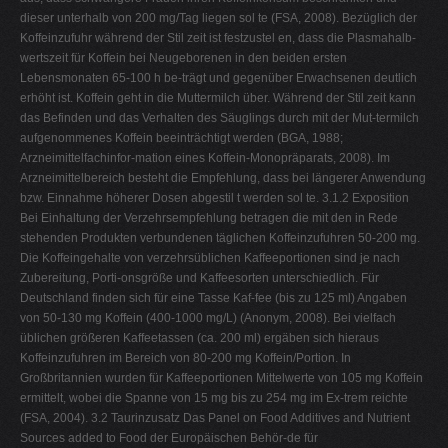
dieser unterhalb von 200 mg/Tag liegen sol te (FSA, 2008). Bezüglich der
Koffeinzufuhr während der Stil zeit ist festzustel en, dass die Plasmahalb-
wertszeit für Koffein bei Neugeborenen in den beiden ersten
Lebensmonaten 65-100 h be-trägt und gegenüber Erwachsenen deutlich
erhöht ist. Koffein geht in die Muttermilch über. Während der Stil zeit kann
das Befinden und das Verhalten des Säuglings durch mit der Mut-termilch
aufgenommenes Koffein beeinträchtigt werden (BGA, 1988;
Arzneimittelfachinfor-mation eines Koffein-Monopräparats, 2008). Im
Arzneimittelbereich besteht die Empfehlung, dass bei längerer Anwendung
bzw. Einnahme höherer Dosen abgestil t werden sol te. 3.1.2 Exposition
Bei Einhaltung der Verzehrsempfehlung betragen die mit den in Rede
stehenden Produkten verbundenen täglichen Koffeinzufuhren 50-200 mg.
Die Koffeingehalte von verzehrsüblichen Kaffeeportionen sind je nach
Zubereitung, Porti-onsgröße und Kaffeesorten unterschiedlich. Für
Deutschland finden sich für eine Tasse Kaf-fee (bis zu 125 ml) Angaben
von 50-130 mg Koffein (400-1000 mg/L) (Anonym, 2008). Bei vielfach
üblichen größeren Kaffeetassen (ca. 200 ml) ergäben sich hieraus
Koffeinzufuhren im Bereich von 80-200 mg Koffein/Portion. In
Großbritannien wurden für Kaffeeportionen Mittelwerte von 105 mg Koffein
ermittelt, wobei die Spanne von 15 mg bis zu 254 mg im Ex-trem reichte
(FSA, 2004). 3.2 Taurinzusatz Das Panel on Food Additives and Nutrient
Sources added to Food der Europäischen Behör-de für