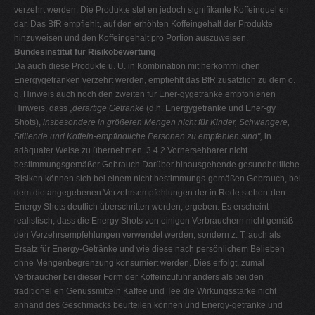
verzehrt werden. Die Produkte stel en jedoch signifikante Koffeinquel en
dar. Das BfR empfiehlt, auf den erhöhten Koffeingehalt der Produkte
hinzuweisen und den Koffeingehalt pro Portion auszuweisen.
Bundesinstitut für Risikobewertung
Da auch diese Produkte u. U. in Kombination mit herkömmlichen
Energygetränken verzehrt werden, empfiehlt das BfR zusätzlich zu dem o.
g. Hinweis auch noch den zweiten für Ener-gygetränke empfohlenen
Hinweis, dass „
derartige Getränke
(d.h. Energygetränke und Ener-gy
Shots),
insbesondere in größeren Mengen nicht für Kinder, Schwangere,
Stillende und Koffein-empfindliche Personen zu empfehlen sind",
in
adäquater Weise zu übernehmen. 3.4.2 Vorhersehbarer nicht
bestimmungsgemäßer Gebrauch Darüber hinausgehende gesundheitliche
Risiken können sich bei einem nicht bestimmungs-gemäßen Gebrauch, bei
dem die angegebenen Verzehrsempfehlungen der in Rede stehen-den
Energy Shots deutlich überschritten werden, ergeben. Es erscheint
realistisch, dass die Energy Shots von einigen Verbrauchern nicht gemäß
den Verzehrsempfehlungen verwendet werden, sondern z. T. auch als
Ersatz für Energy-Getränke und wie diese nach persönlichem Belieben
ohne Mengenbegrenzung konsumiert werden. Dies erfolgt, zumal
Verbraucher bei dieser Form der Koffeinzufuhr anders als bei den
traditionel en Genussmitteln Kaffee und Tee die Wirkungsstärke nicht
anhand des Geschmacks beurteilen können und Energy-getränke und