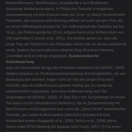
Kammerflimmern, Sehstörungen, Krampfanfäl e und Myoklonien
(ruckartige Muskelzuckungen).  Plötzlicher Todesfal in möglichen
Zusammenhang mit dem Konsum eines als „Ener- gy Blasts" bezeichneten
Produktes, das Guarana and Ginseng enthielt, bei einer jun-gen Frau, die
an einem Mitralklappenprolaps litt. Der Koffeingehalt des Getränks lag bei
10 g/L, die Portionsgröße bei 55 ml, entsprechend einer Koffeinzufuhr von
550 mg/Portion (Cannon et al., 2001). Die Autoren geben an, dass die
junge Frau ein Fläschchen des Produktes erhielt und sie dieses annähernd
leerte. Seitens des aust-ralischen Adverse Drug Reactions Advisory
Committee wird al erdings angegeben,
Bundesinstitut für
Risikobewertung
dass die konsumierte Menge des Produktes unbekannt ist (ADRAC, 2000).
Weitere Angaben zur Produktzusammensetzung und Inhaltsstoffen, die von
Bedeutung sein könnten, liegen nicht vor. Von der jungen Frau wird
berichtet, dass ihr Kaffeekonsum generel niedrig war. Es wurde als
wahrscheinlich angesehen, dass eine Koffeinwir-kung zum Tod
beigetragen hat (ADRAC, 2000).  Zwei Fäl e von Tachykardien (in einem
Fal assozi ert mit orthostatischer Intoleranz), die im Zusammenhang mit
dem Konsum von Energydrinks bzw. eines als „Speed Shots" bezeichneten
Produkts, das neben Koffein weitere pflanzliche Extrakte ent-hielt,
beobachtet wurden (Nagajothi et al., 2009; Terlizzi et al., 2008) (siehe
hierzu unten EFSA Wertung bei Iyadurai und Chung, 2007).  Fal eines