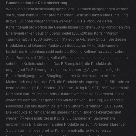
Bundesinstitut für Risikobewertung
Wenn von einem bestimmungsgemäßem Gebrauch ausgegangen werden
sol te, dann könn-te unter pragmatischen Gesichtspunkten eine Einteilung
in zwei Gruppen vorgenommen wer-den. 3.4.1.1 Produkte deren
Koffeingehalt pro Portion die Gehalte bisher üblicher 250 ml Portio-nen von
Energygetränken deutlich überschreitet (150-200 mg Koffein/Portion,
Tauringehalt bis 1000 mg/Portion (Kategorie A-Energy Shots). Bei diesen
Produkten sind folgende Punkte von Bedeutung:  Für Schwangere
besteht die Empfehlung nicht mehr als 200 mg Koffein/Tag zu ver- zehren.
Auch Produkte mit 150 mg Koffein/Portion stel en diesbezüglich noch eine
sehr hohe Koffeinzufuhr dar. Das BfR empfiehlt, die Produkte als
ungeeignet für Schwangere zu kennzeichnen.  Angesichts möglicher
Beeinträchtigungen von Säuglingen durch Koffeinzufuhren mit der
Muttermilch empfiehlt das BfR, die Produkte als ungeeignet für Stil ende zu
kenn-zeichnen.  Bei Kindern (10 Jahre, 30 kg KG; SCF,1999) werden mit
Portionen von 150 mg be- reits Zufuhren von 5 mg/kg KG erreicht. Diese
waren mit dem vorüber gehenden Auf-treten von Erregung, Reizbarkeit,
Nervosität und Angstgefühl bei einigen Kindern verbunden (SCF, 1999).
Die Produkte sol ten daher als ungeeignet für Kinder ge-kennzeichnet
werden.  Angesichts der in Kapitel 3.3 dargelegten Sachverhalte
empfiehlt das BfR, die ge- nannten Produkte bis zum Vorliegen klärender
Studien als nicht geeignet für Koffein-empfindliche Personen zu