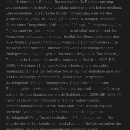
lediglich eine leichte Bindege-
Bundesinstitut für Risikobewertung
webseinlagerung in der Herzmuskulatur und eine leichte Leberverfettung.
Eine ein-deutige Todesursache konnte nicht nachgewiesen werden
(Lehtihet et. al., 2006; BfR, 2008).  Fal eines 18-Jährigen, der einige
Dosen eines Energydrinks (Koffeingehalt 320 mg/L, Tauringehalt 4 g/L) am
Tag konsumierte, „um die Konzentration zu erhalten" und während des
Fernsehens leblos zusammenbrach. Im Blut des Oberschenkels wurden
0,59 Promil e Ethanol, im Urin 0,80 Promil e Ethanol nachgewiesen. Bei
der rechts-medizinischen Untersuchung wurde eine mäßige isolierte
Bindegewebseinlagerun-gen im Herzmuskel festgestel t. Eine eindeutige
Todesursache konnte nicht ermittelt werden (Lehtihet et al., 2006; BfR,
2008).  Fal eines 31-jährigen Fußbal schiedsrichters, der selbst
regelmäßig trainierte, bei dem eine Woche nach der Teilnahme an einem
3000 m Wettkampf, vor dem er drei Dosen eines Energydrinks
(Koffeingehalt 320 mg/L, Tauringehalt 4 g/L) getrunken hatte, eine
Rhabdomyolyse sowie ein akutes Nierenversagen mit tubulärer Nekrose
unklarer Genese diagnostiziert wurde (Lehtihet et al., 2006; BfR, 2008). 
Fal eines 28-jährigen Motocrossfahrers, der während eines
Motocrossturniers einen Herzstil stand erlitt, unter Behandlung aber
überlebte. Der Betroffene hatte 7-8 Dosen eines Energydrinks
(Koffeingehalt 80 mg/Dose) innerhalb von 7 Stunden getrunken. Die
Ursache des Vorfal s konnte nicht geklärt werden. Die Autoren äußern die
Ver-mutung, dass bei prädisponierten Personen exzessive