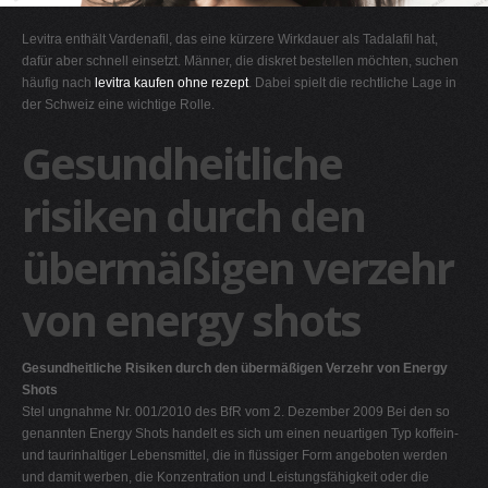
G
Levitra enthält Vardenafil, das eine kürzere Wirkdauer als Tadalafil hat,
H
dafür aber schnell einsetzt. Männer, die diskret bestellen möchten, suchen
häufig nach
levitra kaufen ohne rezept
. Dabei spielt die rechtliche Lage in
I
der Schweiz eine wichtige Rolle.
J
Gesundheitliche
K
L
risiken durch den
M
übermäßigen verzehr
N
O
von energy shots
P
Q
Gesundheitliche Risiken durch den übermäßigen Verzehr von Energy
R
Shots
Stel ungnahme Nr. 001/2010 des BfR vom 2. Dezember 2009 Bei den so
S
genannten Energy Shots handelt es sich um einen neuartigen Typ koffein-
T
und taurinhaltiger Lebensmittel, die in flüssiger Form angeboten werden
und damit werben, die Konzentration und Leistungsfähigkeit oder die
U