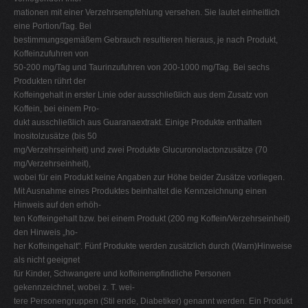
mationen mit einer Verzehrsempfehlung versehen. Sie lautet einheitlich
eine Portion/Tag. Bei
bestimmungsgemäßem Gebrauch resultieren hieraus, je nach Produkt,
Koffeinzufuhren von
50-200 mg/Tag und Taurinzufuhren von 200-1000 mg/Tag. Bei sechs
Produkten rührt der
Koffeingehalt in erster Linie oder ausschließlich aus dem Zusatz von
Koffein, bei einem Pro-
dukt ausschließlich aus Guaranaextrakt. Einige Produkte enthalten
Inositolzusätze (bis 50
mg/Verzehrseinheit) und zwei Produkte Glucuronolactonzusätze (70
mg/Verzehrseinheit),
wobei für ein Produkt keine Angaben zur Höhe beider Zusätze vorliegen.
Mit Ausnahme eines Produktes beinhaltet die Kennzeichnung einen
Hinweis auf den erhöh-
ten Koffeingehalt bzw. bei einem Produkt (200 mg Koffein/Verzehrseinheit)
den Hinweis „ho-
her Koffeingehalt". Fünf Produkte werden zusätzlich durch (Warn)Hinweise
als nicht geeignet
für Kinder, Schwangere und koffeinempfindliche Personen
gekennzeichnet, wobei z. T. wei-
tere Personengruppen (Stil ende, Diabetiker) genannt werden. Ein Produkt