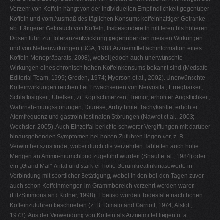
Verzehr von Koffein hängt von der individuellen Empfindlichkeit gegenüber
Koffein und vom Ausmaß des täglichen Konsums koffeinhaltiger Getränke
ab. Längerer Gebrauch von Koffein, insbesondere in mittleren bis höheren
Dosen führt zur Toleranzentwicklung gegenüber den meisten Wirkungen
und von Nebenwirkungen (BGA, 1988;Arzneimittelfachinformation eines
Koffein-Monopräparats, 2008), wobei jedoch auch unerwünschte
Wirkungen eines chronisch hohen Koffeinkonsums bekannt sind (Medsafe
Editorial Team, 1999; Greden, 1974; Myerson et al., 2002). Unerwünschte
Koffeinwirkungen reichen bei Erwachsenen von Nervosität, Erregbarkeit,
Schlaflosigkeit, Übelkeit, zu Kopfschmerzen, Tremor, erhöhter Ängstlichkeit,
Wahrneh-mungsstörungen, Diurese, Arrhythmie, Tachykardie, erhöhter
Atemfrequenz und gastroin-testinalen Störungen (Nawrot et al., 2003;
Wechsler, 2005). Auch Einzelfal berichte schwerer Vergiftungen mit darüber
hinausgehenden Symptomen bei hohen Zufuhren liegen vor, z. B.
Verwirrtheitszustände, wobei durch die verzehrten Tabletten auch hohe
Mengen an Ammo-niumchlorid zugeführt wurden (Shaul et al., 1984) oder
ein „Grand Mal"-Anfal und stark er-höhe Serumkreatinkinasewerte in
Verbindung mit sportlicher Betätigung, wobei in den bei-den Tagen zuvor
auch schon Koffeinmengen im Grammbereich verzehrt worden waren
(FitzSimmons and Kidner, 1998). Ebenso wurden Todesfäl e nach hohen
Koffeinzufuhren beschrieben (z. B. Dimaio and Garriott, 1974; Alstott,
1973). Aus der Verwendung von Koffein als Arzneimittel liegen u. a.