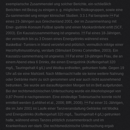
exemplarische Zusammenstel ung solcher Berichte, ein-schließlich
Berichten mit Bezug zu einigen o. g. möglichen Risikogruppen, sowie eine
Zu-sammenstel ung einiger klinischer Studien. 3.3.1 Fal beispiele  Fal
eines 23-Jährigen aus Griechenland 2001, der im Zusammenhang mit
Ener- gydrink-Konsum Fußbal spielte und einen Myokardinfarkt erlitt (SCF,
2003). Ein Kausalzusammenhang ist ungewiss.  Fal eines 18-Jährigen,
der vermutlich bis zu 3 Dosen eines Energydrinks während eines
Basketbal -Turniers in Irland verzehrt und plötzlich, vermutlich infolge einer
Herzrhythmusstörung, verstarb (Stimulant Drinks Committee, 2003). Ein
Kausalzu-sammenhang ist ungewiss.  Fal einer 19-jährigen Frau, die an
einem Abend etwa 6 Drinks, die einen Energydrink (Koffeingehalt 320
mg/L, Tauringehalt 4 g/L) und Wodka enthielten, getrunken hatte. Gegen 19
Uhr aß sie eine Mahlzeit. Nach Mitternacht hatte sie keine weitere Nahrung
oder Getränke mehr zu sich genommen und war auch nicht ausnehmend
betrunken. Sie wurde am darauffolgenden Morgen tot im Bett aufgefunden.
Bei der rechtsmedizinischen Untersuchung wurde ein Alkoholspiegel von
0,87 Promil e nachgewiesen. Eine eindeutige Todesursache konnte nicht
ermittelt werden (Lehtihet et al., 2006; BfR, 2008).  Fal einer 31-Jährigen,
die im Jahr 2001 im Laufe einer Tanzveranstaltung Getränke mit Wodka
und Energydrinks (Koffeingehalt 320 mg/L, Tauringehalt 4 g/L) getrunken
hatte, während eines Tanzes plötzlich zusammenbrach und im
Krankenhaus ver-starb. Die rechtsmedizinische Untersuchung ergab