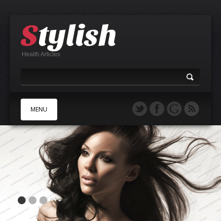
Health Articles
MENU
A
B
C
D
E
F