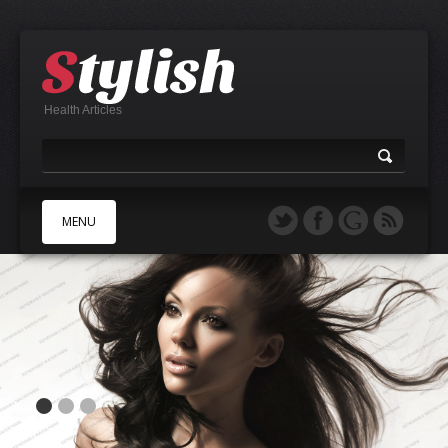
Health Articles
MENU
A
B
C
D
E
F