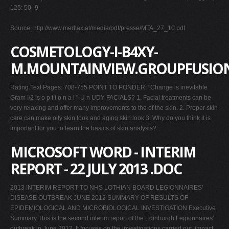
125: 50–9
Source: http://www.medtax.at/media/pdf/presse/MTA_27_10.pdf
COSMETOLOGY-I-B4XY-
M.MOUNTAINVIEW.GROUPFUSIO
Rating.Text Pages: 708-755 POINT TO PONDER: "Change is inevitable
Gram I/2 is o p t i o n a l "-U n UDY FACIALS? 1. Facial treatments can be
very relaxing and offer many improvements to the of the skin. 2. Proper skin
care can make oily skin look and aging skin look 3. Why do you think it is
important for you to learn the basics of skin analysis?
MICROSOFT WORD - INTERIM
REPORT - 22 JULY 2013 .DOC
2013 INTERIM REPORT TO NHS LOTHIAN BOARD LEGIONNAIRES'
DISEASE OUTBREAK JUNE 2012 SUMMARY OF RESULTS OF
EPIDEMIOLOGICAL AND MICROBIOLOGICAL INVESTIGATION Executive
Summary This is the second interim report of the Edinburgh Legionnaires'
outbreak in June 2012. It focuses on the investigations carried out, impact