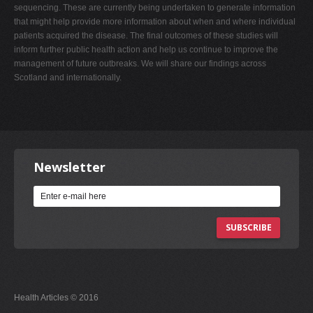
sequencing. These are currently being undertaken to generate information
that might help provide more information about when and where individual
patients acquired the disease. The final outcomes of these studies will
inform further public health action and help us continue to improve the
management of future outbreaks. We will share our findings across
Scotland and internationally.
Newsletter
SUBSCRIBE
Health Articles © 2016