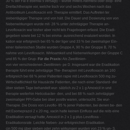
30 % der Fäl e ebenfal s versagt) – wurde mittels Atemtest oder biop- eine
Dreifachtherapie vor, welche tisch vor und sechs Wochen nach das
Antibiotikum Levofloxacin ent- Therapie ermittelt. Das Auftreten ter
siebentägiger Therapie und von hält. Die Dauer und Dosierung von von
Nebenwirkungen wurde mit- 28 % unter zehntägiger Therapie an-
Levofloxacin war bisher aber nicht tels Fragebogen erfasst. Die Eradi-
gegeben sowie bei 12 % bei einma- ausreichend evaluiert worden. In
kation war erfolgreich bei 65 % der liger und 33 % bei zweimaliger Ein-
einer italienischen Studie wurden Gruppe A, 90 % der Gruppe B, 70 %
nahme von Levofloxacin. Wirksamkeit und Nebenwirkungen der Gruppe C
und 85 % der Grup-
Für die Praxis:
Als Zweitlinien-
von vier verschiedenen Zweitlinien- pe D. Insgesamt war die Eradikation
therapie führt eine zehntägige The- therapien mit Levofloxacin an 160
erfolgreich bei 68 % jener Patienten rapie mit Levofloxacin 500 mg zu-
Wirtschaftlichkeit für Hausärzte Patienten, die nach einer Standard- die
über sieben Tage behandelt wur- sätzlich zu 2 x 1 g Amoxicil in und
therapie weiterhin Helicobacter- den, und bei 88 % nach zehntägiger
zweimaliger PPI-Gabe bei über positiv waren, untersucht. Sie wur-
Therapie. Die Dosis von Levoflo- 85 % jener Patienten, bei denen be- den
mit Esomeprazol 2 x 20 mg, xacin hatte keinen Einfluss auf die reits eine
Eradikation versagt hatte, Amoxicil in 2 x 1 g plus Levofloxa -
Eradikationsrate. Leichte Neben- zur erfolgreichen Eradikation.
cin 500 mg über sieben oder zehn wirkungen wurden von 23 % un- S.