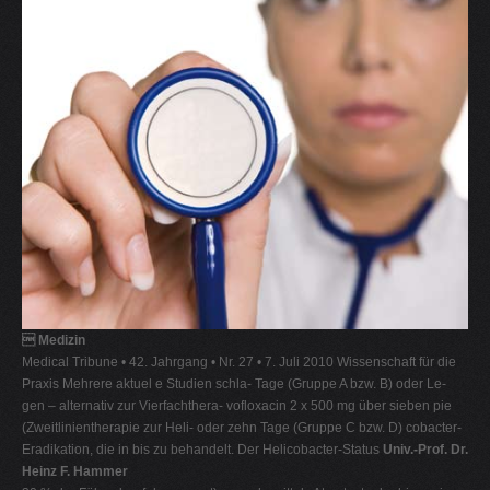
V
W
X
Y
Z
0-9
 Medizin
Medical Tribune • 42. Jahrgang • Nr. 27 • 7. Juli 2010 Wissenschaft für die
Praxis Mehrere aktuel e Studien schla- Tage (Gruppe A bzw. B) oder Le-
gen – alternativ zur Vierfachthera- vofloxacin 2 x 500 mg über sieben pie
(Zweitlinientherapie zur Heli- oder zehn Tage (Gruppe C bzw. D) cobacter-
Eradikation, die in bis zu behandelt. Der Helicobacter-Status
Univ.-Prof. Dr.
Heinz F. Hammer