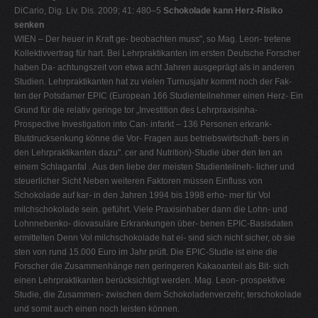
DiCario, Dig. Liv. Dis. 2009; 41: 480–5
Schokolade kann Herz-Risiko
senken
WIEN – Der heuer in Kraft ge- beobachten muss", so Mag. Leon- tretene
Kollektivvertrag für hart. Bei Lehrpraktikanten im ersten Deutsche Forscher
haben Da- achtungszeit von etwa acht Jahren ausgeprägt als in anderen
Studien. Lehrpraktikanten hat zu vielen Turnusjahr kommt noch der Fak-
ten der Potsdamer EPIC (European 166 Studienteilnehmer einen Herz- Ein
Grund für die relativ geringe tor „Investition des Lehrpraxisinha-
Prospective Investigation into Can- infarkt – 136 Personen erkrank-
Blutdrucksenkung könne die Vor- Fragen aus betriebswirtschaft- bers in
den Lehrpraktikanten dazu". cer and Nutrition)-Studie über den ten an
einem Schlaganfal . Aus den liebe der meisten Studienteilneh- licher und
steuerlicher Sicht Neben weiteren Faktoren müssen Einfluss von
Schokolade auf kar- in den Jahren 1994 bis 1998 erho- mer für Vol
milchschokolade sein. geführt. Viele Praxisinhaber dann die Lohn- und
Lohnnebenko- diovasuläre Erkrankungen über- benen EPIC-Basisdaten
ermittelten Denn Vol milchschokolade hat ei- sind sich nicht sicher, ob sie
sten von rund 15.000 Euro im Jahr prüft. Die EPIC-Studie ist eine die
Forscher die Zusammenhänge nen geringeren Kakaoanteil als Bit- sich
einen Lehrpraktikanten berücksichtigt werden. Mag. Leon- prospektive
Studie, die Zusammen- zwischen dem Schokoladenverzehr, terschokolade
und somit auch einen noch leisten können.