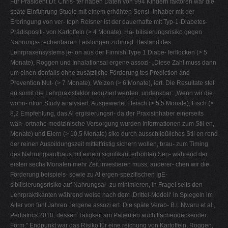
Für Präsident Dr. Chris- ter haben Daten von 994 Kindern faktoren war die
späte Einführung Studie mit einem erhöhten Sensi- inhaber mit der
Erbringung von ver- toph Reisner ist der dauerhafte mit Typ-1-Diabetes-
Prädispositi- von Kartoffeln (> 4 Monate), Ha- bilisierungsrisiko gegen
Nahrungs- rechenbaren Leistungen zubringt. Bestand des
Lehrpraxensystems je- on aus der Finnish Type 1 Diabe- ferflocken (> 5
Monate), Roggen und Inhalationsal ergene assozi- „Diese Zahl muss dann
um einen denfalls ohne zusätzliche Förderung tes Prediction and
Prevention Nut- (> 7 Monate), Weizen (> 6 Monate), iert. Die Resultate stel
en somit die Lehrpraxisfaktor reduziert werden, undenkbar: „Wenn wir die
wohn- rition Study analysiert. Ausgewertet Fleisch (> 5,5 Monate), Fisch (>
8,2 Empfehlung, das Al ergisierungsri- da der Praxisinhaber einerseits
wäh- ortnahe medizinische Versorgung wurden Informationen zum Stil en,
Monate) und Eiern (> 10,5 Monate) siko durch ausschließliches Stil en rend
der reinen Ausbildungszeit mittelfristig sichern wollen, brau- zum Timing
des Nahrungsaufbaus mit einem signifikant erhöhten Sen- während der
ersten sechs Monaten mehr Zeit investieren muss, anderer- chen wir die
Förderung beispiels- sowie zu Al ergen-spezifischen IgE-
sibilisierungsrisiko auf Nahrungsal- zu minimieren, in Frage! seits den
Lehrpraktikanten während weise nach dem ,Drittel-Modell‘ in Spiegeln im
Alter von fünf Jahren. lergene assozi ert. Die späte Verab- B.I. Nwaru et al.,
Pediatrics 2010; dessen Tätigkeit am Patienten auch flächendeckender
Form." Endpunkt war das Risiko für eine reichung von Kartoffeln, Roggen,