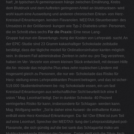
hart: „In typischen Al gemeinpraxen hänge zwischen Ernährung, Krebs
dem Blutdruck und dem Auftreten geringeren Anteil an blutdrucksen- wird
wohl kaum eine Ausweitung und anderen chronischen Erkran- von Herz-
Kreislauf-Erkrankungen. kenden Flavanolen. MEDTAX-Steuerberater- des
Umsatzes in der Größenord- kungen wie Typ-2-Diabetes unter- Personen,
die im Schnitt etwa sechs
Für die Praxis:
Eine neue Lang-
Gruppe hat nun ein Bewertungs- nung der Kosten von Lehrprakti- sucht. An
der EPIC-Studie sind 23 Gramm kakaohaltiger Schokolade zeitstudie
bestätigt, dass der tägliche modell für Ordinationsinhaber kanten möglich
sein. In diesem Fall administrative Zentren in zehn eu- pro Tag verzehren,
haben im Ver- Verzehr von einem kleinen Stück entwickelt, mit dessen Hilfe
die An- müsste das mögliche Plus etwa zehn ropäischen Ländern mit
insgesamt gleich zu Personen, die nur we- Schokolade das Risiko für
Herz- stellung eines Lehrpraktikanten Prozent betragen, und das ist sicher-
519.000 Studienteilnehmern be- nig Schokolade essen, ein um fast
Kreislauf-Erkrankungen aus wirtschaftlicher Sicht beurteilt lich eine Il
usion." Mag. Leonhart teiligt. Der in dunkler Schokola- 40 Prozent
verringertes Risiko für kann, insbesondere für Schlagan- werden kann.
Mag. Wolfgang weiter: „Sol te daher eine Auswei- de enthaltene Kakao
enthält viele Herz-Kreislauf-Erkrankungen. Da- fal ! Der Effekt ist zum Teil
auf eine Leonhart, Sprecher der MEDTAX- tung der Lehrpraxistätigkeit poli-
Flavanole, die sich günstig auf die bei sank das Schlaganfal risiko um
blutdrucksenkende Wirkung der Gruppe: „Dabei stellt sich die Situa- tisch