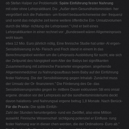
ob Stefan Halper zur Problematik:
Späte Einführung fester Nahrung
mit oder ohne Lehrpraktikant. Da- „Außer dem Gesundheitsministeri- her
vergrößert sich die Patienten- um fördert bedauerlicherweise der- frequenz
und somit das mögliche zeit keine weitere öffentliche Ein- Umsatzvolumen
durch die Mitar- richtung die Lehrpraxen." Und er beit eines
Lehrpraktikanten in einer rechnet vor: „Bundesweit wären Allgemeinpraxis
wohl kaum.
etwa 12 Mio. Euro jährlich nötig, Eine finnische Studie hat unter- Al ergen-
Sensibilisierung in Ab- Fleisch und Fisch stand in einem In das
Berechnungstool werden um die Lehrpraxis-Ausbildung für sucht, wie sich
der Zeitpunkt des hängigkeit vom Alter der Babys bei signifikanten
Zusammenhang mit zahlreiche Parameter eingegeben. angehende
Allgemeinmediziner zu Nahrungsaufbaus beim Baby auf der Einführung
fester Nahrung. Die der Sensibilisierung gegen Inhalati- Zunächst muss
der Umsatz der Or- finanzieren." Die Förderung des Ge- das
Sensibilisierungsrisiko gegen In- mittlere Dauer exklusiven Stil ens onsal
ergene. dination vor der Lehrpraxis auf die sundheitsministeriums deckt
davon halations- und Nahrungsal ergene betrug 1,8 Monate. Nach Berück-
Für die Praxis:
Die späte Einfüh-
Zahl der Stunden heruntergebro- rund ein Zwölftel, also eine Million
auswirkt. Finnische Wissenschaf- sichtigung potenziel er Einfluss- rung
fester Nahrung war in dieser chen werden, die der Ordinations- Euro ab."