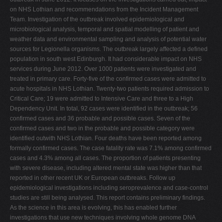
on NHS Lothian and recommendations from the Incident Management
Team. Investigation of the outbreak involved epidemiological and
microbiological analysis, temporal and spatial modelling of patient and
weather data and environmental sampling and analysis of potential water
sources for Legionella organisms. The outbreak largely affected a defined
population in south west Edinburgh. It had considerable impact on NHS
services during June 2012. Over 1000 patients were investigated and
treated in primary care. Forty-five of the confirmed cases were admitted to
acute hospitals in NHS Lothian. Twenty-two patients required admission to
Critical Care; 19 were admitted to Intensive Care and three to a High
Dependency Unit. In total, 92 cases were identified in the outbreak; 56
confirmed cases and 36 probable and possible cases. Seven of the
confirmed cases and two in the probable and possible category were
identified outwith NHS Lothian. Four deaths have been reported among
formally confirmed cases. The case fatality rate was 7.1% among confirmed
cases and 4.3% among all cases. The proportion of patients presenting
with severe disease, including altered mental state was higher than that
reported in other recent UK or European outbreaks. Follow up
epidemiological investigations including seroprevalence and case-control
studies are still being analysed. This report contains preliminary findings.
As the science in this area is evolving, this has enabled further
investigations that use new techniques involving whole genome DNA