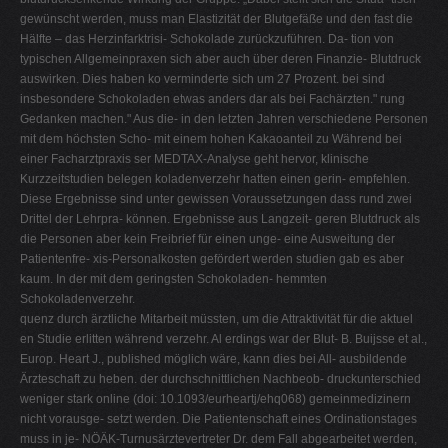
gewünscht werden, muss man Elastizität der Blutgefäße und den fast die
Hälfte – das Herzinfarktrisi- Schokolade zurückzuführen. Da- tion von
typischen Allgemeinpraxen sich aber auch über deren Finanzie- Blutdruck
auswirken. Dies haben ko verminderte sich um 27 Prozent. bei sind
insbesondere Schokoladen etwas anders dar als bei Fachärzten." rung
Gedanken machen." Aus die- in den letzten Jahren verschiedene Personen
mit dem höchsten Scho- mit einem hohen Kakaoanteil zu Während bei
einer Facharztpraxis ser MEDTAX-Analyse geht hervor, klinische
Kurzzeitstudien belegen koladenverzehr hatten einen gerin- empfehlen.
Diese Ergebnisse sind unter gewissen Voraussetzungen dass rund zwei
Drittel der Lehrpra- können. Ergebnisse aus Langzeit- geren Blutdruck als
die Personen aber kein Freibrief für einen unge- eine Ausweitung der
Patientenfre- xis-Personalkosten gefördert werden studien gab es aber
kaum. In der mit dem geringsten Schokoladen- hemmten
Schokoladenverzehr.
quenz durch ärztliche Mitarbeit müssten, um die Attraktivität für die aktuel
en Studie erlitten während verzehr. Al erdings war der Blut- B. Buijsse et al.,
Europ. Heart J., published möglich wäre, kann dies bei All- ausbildende
Ärzteschaft zu heben. der durchschnittlichen Nachbeob- druckunterschied
weniger stark online (doi: 10.1093/eurheartj/ehq068) gemeinmedizinern
nicht vorausge- setzt werden. Die Patientenschaft eines Ordinationstages
muss in je- NÖÄK-Turnusärztevertreter Dr. dem Fall abgearbeitet werden,