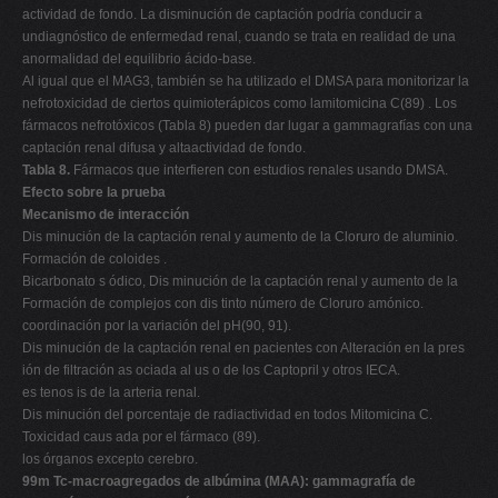
actividad de fondo. La disminución de captación podría conducir a
undiagnóstico de enfermedad renal, cuando se trata en realidad de una
anormalidad del equilibrio ácido-base.
Al igual que el MAG3, también se ha utilizado el DMSA para monitorizar la
nefrotoxicidad de ciertos quimioterápicos como lamitomicina C(89) . Los
fármacos nefrotóxicos (Tabla 8) pueden dar lugar a gammagrafías con una
captación renal difusa y altaactividad de fondo.
Tabla 8.
Fármacos que interfieren con estudios renales usando DMSA.
Efecto sobre la prueba
Mecanismo de interacción
Dis minución de la captación renal y aumento de la Cloruro de aluminio.
Formación de coloides .
Bicarbonato s ódico, Dis minución de la captación renal y aumento de la
Formación de complejos con dis tinto número de Cloruro amónico.
coordinación por la variación del pH(90, 91).
Dis minución de la captación renal en pacientes con Alteración en la pres
ión de filtración as ociada al us o de los Captopril y otros IECA.
es tenos is de la arteria renal.
Dis minución del porcentaje de radiactividad en todos Mitomicina C.
Toxicidad caus ada por el fármaco (89).
los órganos excepto cerebro.
99m Tc-macroagregados de albúmina (MAA): gammagrafía de