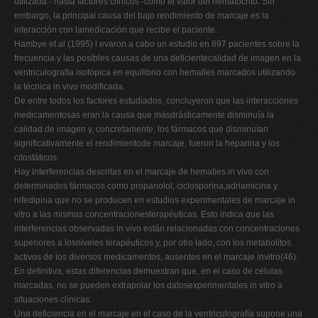
utilizada - hasta factores clínicos -como el valor del hematocrito. Sin
embargo, la principal causa del bajo rendimiento de marcaje es la
interacción con lamedicación que recibe el paciente.
Hambye et al (1995) l evaron a cabo un estudio en 897 pacientes sobre la
frecuencia y las posibles causas de una deficientecalidad de imagen en la
ventriculografía isotópica en equilibrio con hematíes marcados utilizando
la técnica in vivo modificada.
De entre todos los factores estudiados, concluyeron que las interacciones
medicamentosas eran la causa que másdrásticamente disminuía la
calidad de imagen y, concretamente, los fármacos que disminuían
significativamente el rendimientode marcaje, fueron la heparina y los
citostáticos.
Hay interferencias descritas en el marcaje de hematíes in vivo con
determinados fármacos como propanolol, ciclosporina,adriamicina y
nifedipina que no se producen en estudios experimentales de marcaje in
vitro a las mismas concentracionesterapéuticas. Esto indica que las
interferencias observadas in vivo están relacionadas con concentraciones
superiores a losniveles terapéuticos y, por otro lado, con los metabolitos
activos de los diversos medicamentos, ausentes en el marcaje invitro(46).
En definitiva, estas diferencias demuestran que, en el caso de células
marcadas, no se pueden extrapolar los datosexperimentales in vitro a
situaciones clínicas.
Una deficiencia en el marcaje en el caso de la ventriculografía supone una