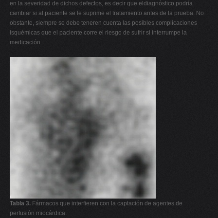
en la severidad de dichos defectos, es decir que eldiagnóstico podría
cambiar si al paciente se le suprime el tratamiento antes de la prueba. No
obstante, siempre se debe teneren cuenta las posibles complicaciones
isquémicas que el paciente corre el riesgo de sufrir si interrumpe la
medicación.
Tabla 3.
Fármacos que interfieren con la captación de agentes de
perfusión miocárdica.