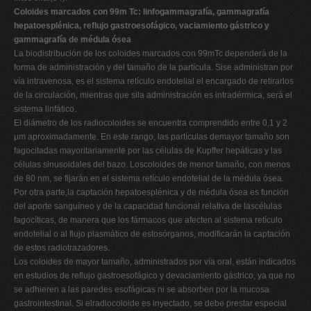
Coloides marcados con 99m Tc: linfogammagrafía, gammagrafía
hepatoesplénica, reflujo gastroesofágico, vaciamiento gástrico y
gammagrafía de médula ósea
La biodistribución de los coloides marcados con 99mTc dependerá de la
forma de administración y del tamaño de la partícula. Sise administran por
vía intravenosa, es el sistema retículo endotelial el encargado de retirarlos
de la circulación, mientras que sila administración es intradérmica, será el
sistema linfático.
El diámetro de los radiocoloides se encuentra comprendido entre 0,1 y 2
μm aproximadamente. En este rango, las partículas demayor tamaño son
fagocitadas mayoritariamente por las células de Kupffer hepáticas y las
células sinusoidales del bazo. Loscoloides de menor tamaño, con menos
de 80 nm, se fijarán en el sistema retículo endotelial de la médula ósea.
Por otra parte,la captación hepatoesplénica y de médula ósea es función
del aporte sanguíneo y de la capacidad funcional relativa de lascélulas
fagocíticas, de manera que los fármacos que afecten al sistema retículo
endotelial o al flujo plasmático de estosórganos, modificarán la captación
de estos radiotrazadores.
Los coloides de mayor tamaño, administrados por vía oral, están indicados
en estudios de reflujo gastroesofágico y devaciamiento gástrico, ya que no
se adhieren a las paredes esofágicas ni se absorben por la mucosa
gastrointestinal. Si elradiocoloide es inyectado, se debe prestar especial