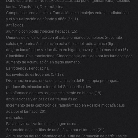
Daño tubular renal. Nefrotoxicidad caus ada por el (gentamicina), Ciclofos
famida, Vincris tina, Doxorrubicina.
Compues tos con aluminio: Formación de complejos entre el radiofármaco
y el Vis ualización de hígado y riñón (fig. 1).
antiácidos .
aluminio con biodis tribución hepática (15).
Uniones del difos fonato con el calcio formando complejos Gluconato
cálcico, Heparina Acumulación extra-ós ea del radiofármaco (fig.
de gran tamaño que s e localizan en hígado, bazo y tejido mus cular (16).
Cimetidina, Es pironolactona, Ginecomas tia caus ada por los fármacos por
aumento de Acumulación en tejido mamario.
Es trógenos , Fenotiacina.
los niveles de es trógenos (17,18).
Dis minución o aus encia de la captación del En terapia prolongada
produce dis minución mineral del Glucocorticoides .
radiofármaco en hues os , es pecialmente en hues o (19).
articulaciones y en cas os de trauma ós eo.
Incremento de la captación del radiofármaco en Pos ible miopatía caus
ada por el fármaco (20).
mús culos .
Falta de vis ualización de la imagen ós ea.
Saturación de los s itios de unión ós ea por el fármaco (21).
Acumulación del radiofármaco en el s itio de Formación de partículas de