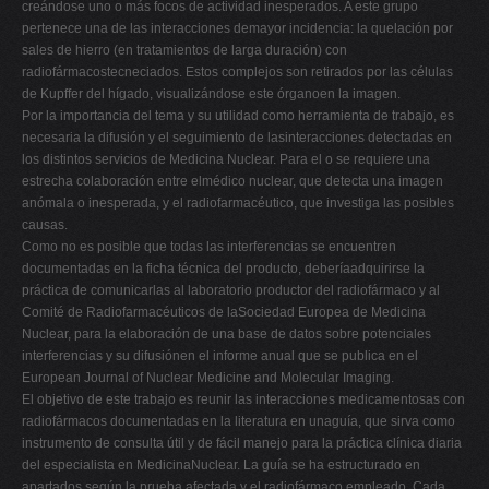
creándose uno o más focos de actividad inesperados. A este grupo
pertenece una de las interacciones demayor incidencia: la quelación por
sales de hierro (en tratamientos de larga duración) con
radiofármacostecneciados. Estos complejos son retirados por las células
de Kupffer del hígado, visualizándose este órganoen la imagen.
Por la importancia del tema y su utilidad como herramienta de trabajo, es
necesaria la difusión y el seguimiento de lasinteracciones detectadas en
los distintos servicios de Medicina Nuclear. Para el o se requiere una
estrecha colaboración entre elmédico nuclear, que detecta una imagen
anómala o inesperada, y el radiofarmacéutico, que investiga las posibles
causas.
Como no es posible que todas las interferencias se encuentren
documentadas en la ficha técnica del producto, deberíaadquirirse la
práctica de comunicarlas al laboratorio productor del radiofármaco y al
Comité de Radiofarmacéuticos de laSociedad Europea de Medicina
Nuclear, para la elaboración de una base de datos sobre potenciales
interferencias y su difusiónen el informe anual que se publica en el
European Journal of Nuclear Medicine and Molecular Imaging.
El objetivo de este trabajo es reunir las interacciones medicamentosas con
radiofármacos documentadas en la literatura en unaguía, que sirva como
instrumento de consulta útil y de fácil manejo para la práctica clínica diaria
del especialista en MedicinaNuclear. La guía se ha estructurado en
apartados según la prueba afectada y el radiofármaco empleado. Cada