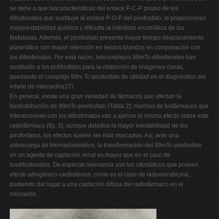
se debe a que lascaracterísticas del enlace P-C-P propio de los
difosfonatos que sustituye al enlace P-O-P del pirofosfato, le proporcionan
mayorestabilidad química y dificulta la hidrólisis enzimática de las
fosfatasas. Además, el pirofosfato presenta mayor tiempo deaclaramiento
plasmático con mayor retención en tejidos blandos en comparación con
los difosfonatos. Por esta razón, loscomplejos 99mTc-difosfonatos han
sustituido a los polifosfatos para la obtención de imágenes óseas,
quedando el complejo 99m Tc-pirofosfato de utilidad en el diagnóstico del
infarto de miocardio(27).
En general, existe una gran variedad de fármacos que afectan la
biodistribución de 99mTc-pirofosfato (Tabla 2); muchos de losfármacos que
interaccionan con los difosfonatos van a ejercer el mismo efecto sobre este
radiofármaco (fig. 3), aunque debidoa la mayor inestabilidad de los
pirofosfatos, los efectos suelen ser más marcados. Así, ante una
sobrecarga de hierroplasmático, la transformación del 99mTc-pirofosfato
en un agente de captación renal es mayor que en el caso de
losdifosfonatos. De especial relevancia son los citostáticos que poseen
efecto iatrogénico cardiotóxico, como es el caso de ladoxorrubicina,
pudiendo dar lugar a una captación difusa del radiofármaco en el
miocardio.