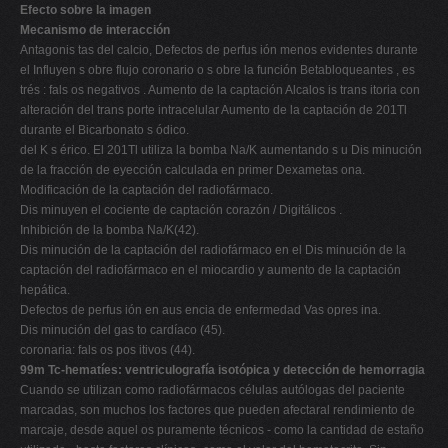
Efecto sobre la imagen
Mecanismo de interacción
Antagonis tas del calcio, Defectos de perfus ión menos evidentes durante
el Influyen s obre flujo coronario o s obre la función Betabloqueantes , es
trés : fals os negativos . Aumento de la captación Alcalos is trans itoria con
alteración del trans porte intracelular Aumento de la captación de 201Tl
durante el Bicarbonato s ódico.
del K s érico. El 201Tl utiliza la bomba Na/K aumentando s u Dis minución
de la fracción de eyección calculada en primer Dexametas ona.
Modificación de la captación del radiofármaco.
Dis minuyen el cociente de captación corazón / Digitálicos .
Inhibición de la bomba Na/K(42).
Dis minución de la captación del radiofármaco en el Dis minución de la
captación del radiofármaco en el miocardio y aumento de la captación
hepática.
Defectos de perfus ión en aus encia de enfermedad Vas opres ina.
Dis minución del gas to cardíaco (45).
coronaria: fals os pos itivos (44).
99m Tc-hematíes: ventriculografía isotópica y detección de hemorragia
Cuando se utilizan como radiofármacos células autólogas del paciente
marcadas, son muchos los factores que pueden afectaral rendimiento de
marcaje, desde aquel os puramente técnicos - como la cantidad de estaño