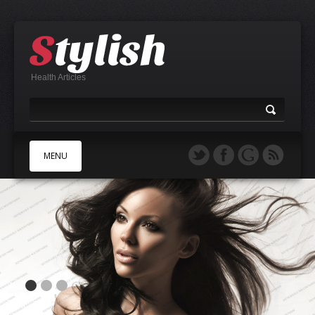
Health Articles
MENU
A
B
C
D
E
F