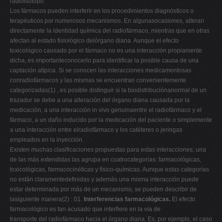
radioisótopo.
Los fármacos pueden interferir en los procedimientos diagnósticos o
terapéuticos por numerosos mecanismos. En algunasocasiones, alteran
directamente la identidad química del radiofármaco, mientras que en otras
afectan al estado fisiológico delórgano diana. Aunque el efecto
toxicológico causado por el fármaco no es una interacción propiamente
dicha, es importanteconocerlo para identificar la posible causa de una
captación atípica. Si se conocen las interacciones medicamentosas
conradiofármacos y las mismas se encuentran convenientemente
categorizadas(1) , es posible distinguir si la biodistribuciónanormal de un
trazador se debe a una alteración del órgano diana causada por la
medicación, a una interacción in vivo genuinaentre el radiofármaco y el
fármaco, a un daño inducido por la medicación del paciente o simplemente
a una interacción entre elradiofármaco y los catéteres o jeringas
empleados en la inyección.
Existen muchas clasificaciones propuestas para estas interacciones; una
de las más extendidas las agrupa en cuatrocategorías: farmacológicas,
toxicológicas, farmacocinéticas y físico-químicas. Aunque estas categorías
no están claramentedefinidas y además una misma interacción puede
estar determinada por más de un mecanismo, se pueden describir de
lasiguiente manera(2) : 01.
Interferencias farmacológicas.
El efecto
farmacológico es tan acusado que interfiere en la vía de
transporte del radiofármaco hacia el órgano diana. Es, por ejemplo, el caso