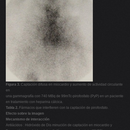
Figura 3.
Captación difusa en miocardio y aumento de actividad circulante
en
una gammagrafía con 740 MBq de 99mTc-pirofosfato (PyP) en un paciente
en tratamiento con heparina cálcica.
Tabla 2.
Fármacos que interfieren con la captación de pirofosfato.
Efecto sobre la imagen
Mecanismo de interacción
Antiácidos : Hidróxido de Dis minución de captación en miocardio y