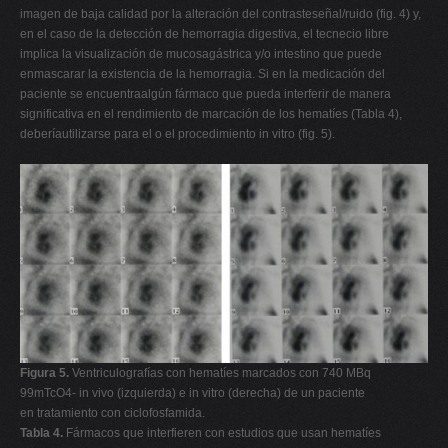
imagen de baja calidad por la alteración del contrasteseñal/ruido (fig. 4) y,
en el caso de la detección de hemorragia digestiva, el tecnecio libre
implica la visualización de mucosagástrica y/o intestino que puede
enmascarar la existencia de la hemorragia. Si en la medicación del
paciente se encuentraalgún fármaco que pueda interferir de manera
significativa en el rendimiento de marcación de los hematíes (Tabla 4),
deberíautilizarse para el o el procedimiento in vitro (fig. 5).
Figura 5.
Ventriculografías con hematíes marcados con 740 MBq
99mTcO4- in vivo (izquierda) e in vitro (derecha) de un paciente
en tratamiento con ciclofosfamida.
Tabla 4.
Fármacos que interfieren con estudios que usan hematíes