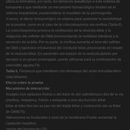
utiliza la bilirrubina; por tanto, los fármacos queafectan a este sistema de
transporte o que mediante un mecanismo farmacológico inciden en el
sistema hepatobiliar, puedenalterar el resultado de la gammagrafía.
A veces, el efecto farmacológico se emplea para aumentar la sensibilidad
de la prueba, como es el caso de la colecistoquinina ola morfina (Tabla 6).
La colecistoquinina provoca la contracción de la vesícula biliar y la
relajación del esfínter de Oddi,incrementando la motilidad intestinal y la
secreción de la bilis. Por su parte, la morfina aumenta el tono del esfínter
de Oddi y lapresión intraluminal del conducto biliar, provocando el l enado
de la vesícula biliar. En pacientes con estasis de la vesícula,debido por
ejemplo a un ayuno prolongado, puede utilizarse para la confirmación de
colecistitis aguda(74) .
Tabla 6.
Fármacos que interfieren con derivados del ácido iminodiacético
(vías biliares).
Efecto sobre la prueba
Mecanismo de interacción
Analgés icos opiáceos Retras o del tráns ito del radiofármaco des de la vía
(morfina, metadona, Patrón s emejante a una obs trucción biliar.
biliar al intes tino por es pas mo del tracto biliar y contracción del es fínter
de Oddi(75).
Alteraciones es tructurales a nivel de la membrana Puede aumentar la
captación hepática.
celular del hepatocito (76).