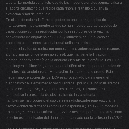
tubular. La medida de la actividad de las imágenesrenales permite calcular
el aporte circulatorio que recibe cada riñón, el tránsito tubular y la
excreción renal del producto.
En el uso de este radiofármaco podemos encontrar ejemplos de
interacciones medicamentosas que se han incorporado aprotocolos de
trabajo, como son las producidas por los inhibidores de la enzima
convertidora de angiotensina (IECA) y lafurosemida. En el caso de
pacientes con estenosis arterial renal unilateral, existe una
sobreproducción de renina por unmecanismo autorregulador en respuesta
a una disminución de la presión distal, que mantiene la filtración
glomerular porhipertonía de la arteriola eferente del glomérulo. Los IECA
disminuyen la filtración glomerular en el riñón afectado porinterrupción de
la síntesis de angiotensina I y dilatación de la arteriola eferente. Este
mecanismo de acción de los IECA esaprovechado para mejorar el
diagnóstico de la enfermedad vascular renal, por lo cual no lo listaremos
como efecto negativo, aligual que los diuréticos, utilizados para
caracterizar la presencia de obstrucción de la vía urinaria.
También se ha propuesto el uso de este radiotrazador para estudiar la
nefrotoxicidad de fármacos como la ciclosporina A (Tabla7). En modelos
animales, el retraso del tránsito del MAG3 desde el parénquima al sistema
colector es un indicador del dañotubular causado por la ciclosporina A(84)
.