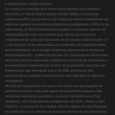
y almetabolismo celular existente.
En cuanto a los radiofármacos tecneciados utilizados para perfusión
miocárdica, el 99mTc-metoxi-isobutil-isonitrilo (MIBI) es uncomplejo
catiónico lipofílico que penetra en las células por difusión dependiente del
potencial negativo transmembrana,fijándose principalmente (>90%) en las
mitocondrias. El 99mTc-tetrofosmin es también un complejo catiónico de
naturalezalipofílica que se incorpora a las células por un proceso
metabólicamente activo sin implicación de los canales catiónicos (Na+ ,K+
), con retención en las mitocondrias en condiciones de viabilidad celular,
por transformación de la energía metabólica enpotencial de membrana
electronegativo(32) . A diferencia del talio-201, los trazadores tecneciados
tienen en común la ausenciade redistribución clínicamente significativa y
la excreción principalmente por vía biliar. El aclaramiento sanguíneo del
tetrofosmines algo más rápido que el del MIBI, alcanzando más
precozmente un contraste corazón/pulmón adecuado para la obtención
deimágenes.
Muchos de los pacientes a los que se les realiza una gammagrafía de
perfusión miocárdica utilizando alguno de estosradiotrazadores están
recibiendo medicación que afecta a la función miocárdica y/o el flujo
sanguíneo, como β-bloqueantes,antagonistas del calcio, nitratos y otros
(Tabla 3). La mayoría de los estudios sobre los efectos de estos fármacos
en ladetección de los defectos de perfusión informan de una disminución