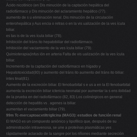
Ácido nicotínico (en Dis minución de la captación hepática del
radiofármaco y Dis minución del aclaramiento hepático (77).
aumento de s u eliminación renal. Dis minución de la circulación
enterohepática y Aus encia o retras o en la vis ualización de la ves ícula
biliar.
es tas is de la ves ícula biliar (78).
Inhibición del tráns ito hepatobiliar del radiofármaco.
Inhibición del vaciamiento de la ves ícula biliar (79).
Quimioterapia(infus ión en arteria Falta de vis ualización de la ves ícula
biliar.
Incremento de la captación del radiofármaco en hígado y
Hepatotoxicidad(80) y aumento del tráns ito aumento del tráns ito biliar.
intes tinal(81).
Aumento de la excreción biliar. El fenobarbital s e us a en la El fenobarbital
aumenta la excreción biliar ictericia neonatal por aumentar la s ens ibilidad
de la prueba en del radiofármaco (82, 83) Los colinérgicos en general
detección de hepatitis vs . agenes ia biliar.
aumentan el vaciamiento biliar (79).
99m Tc-mercaptoacetiltriglicina (MAG3): estudios de función renal
El MAG3 es un compuesto aniónico y lipofílico que, después de su
administración intravenosa, se une a proteínas plasmáticas yes
rápidamente aclarado de la sangre por los riñones mediante secreción