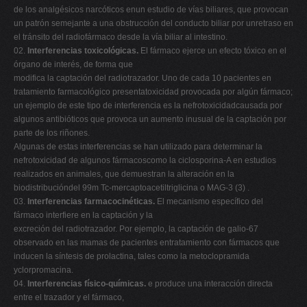
de los analgésicos narcóticos enun estudio de vías biliares, que provocan
un patrón semejante a una obstrucción del conducto biliar por unretraso en
el tránsito del radiofármaco desde la vía biliar al intestino.
02.
Interferencias toxicológicas.
El fármaco ejerce un efecto tóxico en el
órgano de interés, de forma que
modifica la captación del radiotrazador. Uno de cada 10 pacientes en
tratamiento farmacológico presentatoxicidad provocada por algún fármaco;
un ejemplo de este tipo de interferencia es la nefrotoxicidadcausada por
algunos antibióticos que provoca un aumento inusual de la captación por
parte de los riñones.
Algunas de estas interferencias se han utilizado para determinar la
nefrotoxicidad de algunos fármacoscomo la ciclosporina-A en estudios
realizados en animales, que demuestran la alteración en la
biodistribucióndel 99m Tc-mercaptoacetiltriglicina o MAG-3 (3) .
03.
Interferencias farmacocinéticas.
El mecanismo específico del
fármaco interfiere en la captación y la
excreción del radiotrazador. Por ejemplo, la captación de galio-67
observado en las mamas de pacientes entratamiento con fármacos que
inducen la síntesis de prolactina, tales como la metoclopramida
yclorpromacina.
04.
Interferencias físico-químicas.
e produce una interacción directa
entre el trazador y el fármaco,