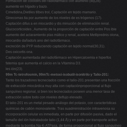
Formación de coloides del radiofármaco con aluminio (III)(28).
aumento en hígado y bazo.
Cimetidina,Dietiles tilbes trol, Captación en tejido mamario.
Ginecomas tia por aumento de los niveles de es trógenos (17).
Captación difus a en miocardio y dis minución de eliminación renal.
Glucocorticoides , Aumento de la proporción de captación entre Pos ible
aumento del aclaramiento plas mático y renal, acelera Metilprednis olona,
miocardio dañado/s ano del radiofármaco.
excreción de PYP reduciendo captación en tejido normal(30,31).
Des oxicortis ona.
Captación aumentada del radiofármaco en Hipercalcemia e hiperfos
fatemia que aumenta el calcio en la Vitamina D3.
les ión(23).
99m Tc-tetrofosmin, 99mTc-metoxi-isobutil-isonitrilo y Talio-201:
Tanto los trazadores tecneciados como el talio-201 presentan una fracción
de extracción miocárdica muy alta con captaciónproporcional al flujo
sanguíneo regional, si bien los tecneciados poseen una menor tasa de
extracción sobre todo con niveles deflujo elevado.
El talio-201 es un metal pesado análogo del potasio, con características
químicas de catión monovalente. Tras suadministración intravenosa su
incorporación celular es inmediata, en parte por difusión pasiva, dado el
tamaño del ión hidratadode talio (1,44 Å) y en parte por transporte activo
mediante la bomba Na-K-ATPasa, de forma proporcional al flujo sanguíneo