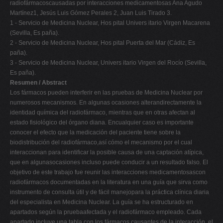
radiofármacoscausadas por interacciones medicamentosas Ana Agudo
V
Martínez1, Jesús Luis Gómez Perales 2, Juan Luis Tirado 3.
1 - Servicio de Medicina Nuclear, Hos pital Univers itario Virgen Macarena
W
(Sevilla, Es paña).
X
2 - Servicio de Medicina Nuclear, Hos pital Puerta del Mar (Cádiz, Es
paña).
Y
3 - Servicio de Medicina Nuclear, Univers itario Virgen del Rocío (Sevilla,
Z
Es paña).
Resumen / Abstract
0-9
Los fármacos pueden interferir en las pruebas de Medicina Nuclear por
numerosos mecanismos. En algunas ocasiones alterandirectamente la
identidad química del radiofármaco, mientras que en otras afectan al
estado fisiológico del órgano diana. Encualquier caso es importante
conocer el efecto que la medicación del paciente tiene sobre la
biodistribución del radiofármaco,así cómo el mecanismo por el cual
interaccionan para identificar la posible causa de una captación atípica,
que en algunasocasiones incluso puede conducir a un resultado falso. El
objetivo de este trabajo fue reunir las interacciones medicamentosascon
radiofármacos documentadas en la literatura en una guía que sirva como
instrumento de consulta útil y de fácil manejopara la práctica clínica diaria
del especialista en Medicina Nuclear. La guía se ha estructurado en
apartados según la pruebaafectada y el radiofármaco empleado. Cada
apartado incluye una tabla con los fármacos causantes de la interacción, el