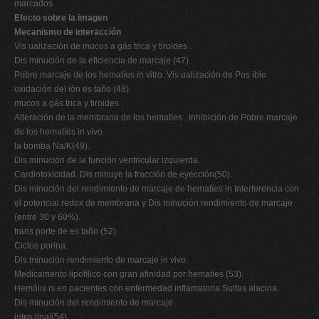
marcados.
Efecto sobre la imagen
Mecanismo de interacción
Vis ualización de mucos a gás trica y tiroides .
Dis minución de la eficiencia de marcaje (47).
Pobre marcaje de los hematíes in vitro. Vis ualización de Pos ible
oxidación del ión es taño (48).
mucos a gás trica y tiroides .
Alteración de la membrana de los hematíes . Inhibición de Pobre marcaje
de los hematíes in vivo.
la bomba Na/K(49).
Dis minución de la función ventricular izquierda.
Cardiotoxicidad. Dis minuye la fracción de eyección(50).
Dis minución del rendimiento de marcaje de hematíes in Interferencia con
el potencial redox de membrana y Dis minución rendimiento de marcaje
(entre 30 y 60%).
trans porte de es taño (52).
Ciclos porina.
Dis minución rendimiento de marcaje in vivo.
Medicamento lipofílico con gran afinidad por hematíes (53).
Hemólis is en pacientes con enfermedad inflamatoria Sulfas alacina.
Dis minución del rendimiento de marcaje.
intes tinal(54).