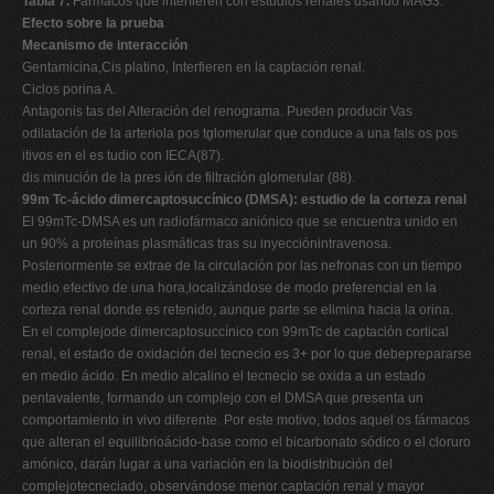
Tabla 7.
Fármacos que interfieren con estudios renales usando MAG3.
Efecto sobre la prueba
Mecanismo de interacción
Gentamicina,Cis platino, Interfieren en la captación renal.
Ciclos porina A.
Antagonis tas del Alteración del renograma. Pueden producir Vas
odilatación de la arteriola pos tglomerular que conduce a una fals os pos
itivos en el es tudio con IECA(87).
dis minución de la pres ión de filtración glomerular (88).
99m Tc-ácido dimercaptosuccínico (DMSA): estudio de la corteza renal
El 99mTc-DMSA es un radiofármaco aniónico que se encuentra unido en
un 90% a proteínas plasmáticas tras su inyecciónintravenosa.
Posteriormente se extrae de la circulación por las nefronas con un tiempo
medio efectivo de una hora,localizándose de modo preferencial en la
corteza renal donde es retenido, aunque parte se elimina hacia la orina.
En el complejode dimercaptosuccínico con 99mTc de captación cortical
renal, el estado de oxidación del tecnecio es 3+ por lo que debeprepararse
en medio ácido. En medio alcalino el tecnecio se oxida a un estado
pentavalente, formando un complejo con el DMSA que presenta un
comportamiento in vivo diferente. Por este motivo, todos aquel os fármacos
que alteran el equilibrioácido-base como el bicarbonato sódico o el cloruro
amónico, darán lugar a una variación en la biodistribución del
complejotecneciado, observándose menor captación renal y mayor