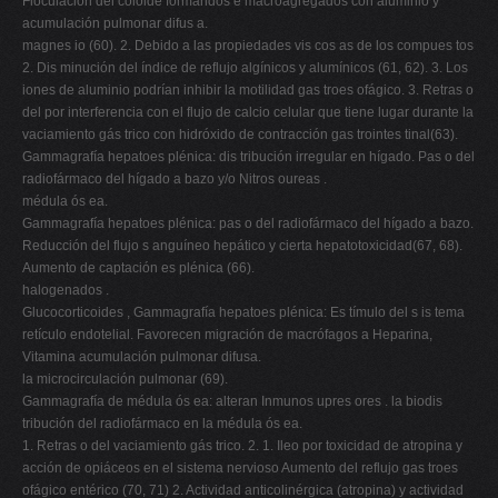
Floculación del coloide formándos e macroagregados con aluminio y
acumulación pulmonar difus a.
magnes io (60). 2. Debido a las propiedades vis cos as de los compues tos
2. Dis minución del índice de reflujo algínicos y alumínicos (61, 62). 3. Los
iones de aluminio podrían inhibir la motilidad gas troes ofágico. 3. Retras o
del por interferencia con el flujo de calcio celular que tiene lugar durante la
vaciamiento gás trico con hidróxido de contracción gas trointes tinal(63).
Gammagrafía hepatoes plénica: dis tribución irregular en hígado. Pas o del
radiofármaco del hígado a bazo y/o Nitros oureas .
médula ós ea.
Gammagrafía hepatoes plénica: pas o del radiofármaco del hígado a bazo.
Reducción del flujo s anguíneo hepático y cierta hepatotoxicidad(67, 68).
Aumento de captación es plénica (66).
halogenados .
Glucocorticoides , Gammagrafía hepatoes plénica: Es tímulo del s is tema
retículo endotelial. Favorecen migración de macrófagos a Heparina,
Vitamina acumulación pulmonar difusa.
la microcirculación pulmonar (69).
Gammagrafía de médula ós ea: alteran Inmunos upres ores . la biodis
tribución del radiofármaco en la médula ós ea.
1. Retras o del vaciamiento gás trico. 2. 1. Ileo por toxicidad de atropina y
acción de opiáceos en el sistema nervioso Aumento del reflujo gas troes
ofágico entérico (70, 71) 2. Actividad anticolinérgica (atropina) y actividad