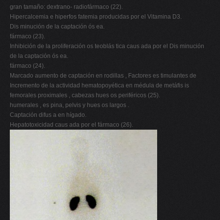
gran tamaño: dextrano- radiofármaco (22).
Hipercalcemia e hiperfos fatemia producidas por el Vitamina D3.
Dis minución de la captación ós ea.
fármaco (23).
Inhibición de la proliferación os teoblás tica caus ada por el Dis minución
de la captación ós ea.
fármaco (24).
Marcado aumento de captación en rodillas , Factores es timulantes de
Incremento de la actividad hematopoyética en médula de metáfis is
femorales proximales , cabezas hues os periféricos (25).
humerales , es pina, pelvis y hues os largos .
Captación difus a en hígado.
Hepatotoxicidad caus ada por el fármaco (26).