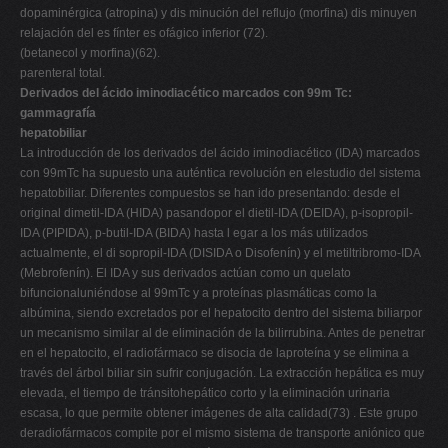
dopaminérgica (atropina) y dis minución del reflujo (morfina) dis minuyen
relajación del es fínter es ofágico inferior (72).
(betanecol y morfina)(62).
parenteral total.
Derivados del ácido iminodiacético marcados con 99m Tc:
gammagrafía
hepatobiliar
La introducción de los derivados del ácido iminodiacético (IDA) marcados
con 99mTc ha supuesto una auténtica revolución en elestudio del sistema
hepatobiliar. Diferentes compuestos se han ido presentando: desde el
original dimetil-IDA (HIDA) pasandopor el dietil-IDA (DEIDA), p-isopropil-
IDA (PIPIDA), p-butil-IDA (BIDA) hasta l egar a los más utilizados
actualmente, el di sopropil-IDA (DISIDA o Disofenín) y el metiltribromo-IDA
(Mebrofenín). El IDA y sus derivados actúan como un quelato
bifuncionaluniéndose al 99mTc y a proteínas plasmáticas como la
albúmina, siendo excretados por el hepatocito dentro del sistema biliarpor
un mecanismo similar al de eliminación de la bilirrubina. Antes de penetrar
en el hepatocito, el radiofármaco se disocia de laproteína y se elimina a
través del árbol biliar sin sufrir conjugación. La extracción hepática es muy
elevada, el tiempo de tránsitohepático corto y la eliminación urinaria
escasa, lo que permite obtener imágenes de alta calidad(73) . Este grupo
deradiofármacos compite por el mismo sistema de transporte aniónico que