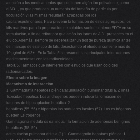
atención a los medicamentos que contienen algún ión polivalente, como
elAl3+ , ya que producen un aumento del tamaño de partícula por
floculación y las mismas resultarán atrapadas por los
capilarespulmonares. Para prevenir la formación de estos agregados, los
kits reactivos para la preparación de coloides suelen contenerEDTA en su
formulación, a fin de retirar por quelación los iones de Al3+ presentes en el
eluido. Además, siempre se deberealizar un test de pureza química antes
del marcaje de este tipo de kits, desechando el eluido si contiene más de
10 μg/ml de Al3+ . En la Tabla 5 se resumen las principales interacciones
medicamentosas con los radiocoloides.
Tabla 5.
Fármacos que interfieren con estudios que usan coloides
radiomarcados.
Efecto sobre la imagen
Mecanismo de interacción
1. Gammagrafía hepatoes plénica:acumulación pulmonar difus a. Z onas
Toxicidad hepática. Los andrógenos pueden inducir la formación de
tumores de hipocaptación hepática. 2.
hepáticos (55, 56) e hiperplas ias nodulares focales (57). Los es trógenos
pueden Es trógenos .
Gammagrafía médula ós ea: inducir la formación de adenomas benignos
hepáticos (58, 59).
acumulación pulmonar difus a (1) 1. Gammagrafía hepatoes plénica: 1.