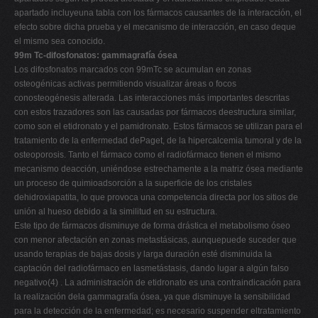
apartado incluyeuna tabla con los fármacos causantes de la interacción, el
efecto sobre dicha prueba y el mecanismo de interacción, en caso deque
el mismo sea conocido.
99m Tc-difosfonatos: gammagrafía ósea
Los difosfonatos marcados con 99mTc se acumulan en zonas
osteogénicas activas permitiendo visualizar áreas o focos
conosteogénesis alterada. Las interacciones más importantes descritas
con estos trazadores son las causadas por fármacos deestructura similar,
como son el etidronato y el pamidronato. Estos fármacos se utilizan para el
tratamiento de la enfermedad dePaget, de la hipercalcemia tumoral y de la
osteoporosis. Tanto el fármaco como el radiofármaco tienen el mismo
mecanismo deacción, uniéndose estrechamente a la matriz ósea mediante
un proceso de quimioadsorción a la superficie de los cristales
dehidroxiapatita, lo que provoca una competencia directa por los sitios de
unión al hueso debido a la similitud en su estructura.
Este tipo de fármacos disminuye de forma drástica el metabolismo óseo
con menor afectación en zonas metastásicas, aunquepuede suceder que
usando terapias de bajas dosis y larga duración esté disminuida la
captación del radiofármaco en lasmetástasis, dando lugar a algún falso
negativo(4) . La administración de etidronato es una contraindicación para
la realización dela gammagrafía ósea, ya que disminuye la sensibilidad
para la detección de la enfermedad; es necesario suspender eltratamiento