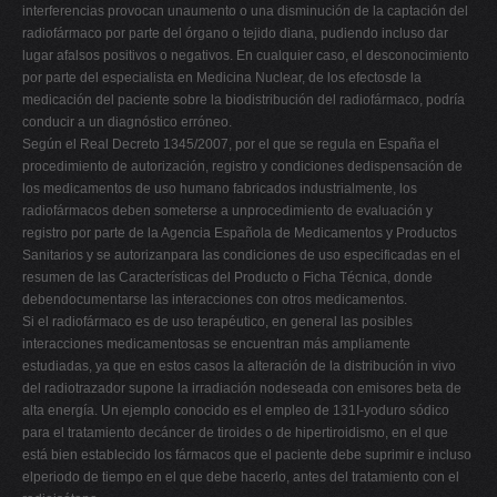
interferencias provocan unaumento o una disminución de la captación del
radiofármaco por parte del órgano o tejido diana, pudiendo incluso dar
lugar afalsos positivos o negativos. En cualquier caso, el desconocimiento
por parte del especialista en Medicina Nuclear, de los efectosde la
medicación del paciente sobre la biodistribución del radiofármaco, podría
conducir a un diagnóstico erróneo.
Según el Real Decreto 1345/2007, por el que se regula en España el
procedimiento de autorización, registro y condiciones dedispensación de
los medicamentos de uso humano fabricados industrialmente, los
radiofármacos deben someterse a unprocedimiento de evaluación y
registro por parte de la Agencia Española de Medicamentos y Productos
Sanitarios y se autorizanpara las condiciones de uso especificadas en el
resumen de las Características del Producto o Ficha Técnica, donde
debendocumentarse las interacciones con otros medicamentos.
Si el radiofármaco es de uso terapéutico, en general las posibles
interacciones medicamentosas se encuentran más ampliamente
estudiadas, ya que en estos casos la alteración de la distribución in vivo
del radiotrazador supone la irradiación nodeseada con emisores beta de
alta energía. Un ejemplo conocido es el empleo de 131I-yoduro sódico
para el tratamiento decáncer de tiroides o de hipertiroidismo, en el que
está bien establecido los fármacos que el paciente debe suprimir e incluso
elperiodo de tiempo en el que debe hacerlo, antes del tratamiento con el