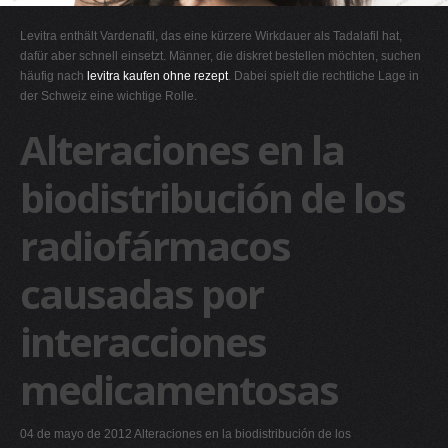
G
Levitra enthält Vardenafil, das eine kürzere Wirkdauer als Tadalafil hat,
H
dafür aber schnell einsetzt. Männer, die diskret bestellen möchten, suchen
häufig nach
levitra kaufen ohne rezept
. Dabei spielt die rechtliche Lage in
I
der Schweiz eine wichtige Rolle.
J
Alteraciones en la
K
L
biodistribución de los
M
radiofármacos
N
O
causadas por
P
Q
interacciones
R
medicamentosas
S
T
04 de mayo de 2012 Alteraciones en la biodistribución de los
U