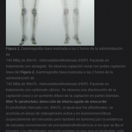
Figura 1.
Gammagrafía ósea realizada a las 2 horas de la administración
de
740 MBq de 99mTc –hidroxietilendifosfonato (HDP). Paciente en
tratamiento con almagato. Se observa captación renal con pobre captación
ósea del
Figura 2.
Gammagrafía ósea realizada a las 2 horas de la
administración de
740 MBq de 99mTc –hidroxietilendifosfonato (HDP). Paciente en
tratamiento con carbonato cálcico. Se observa una disminución de la
captación ósea y un aumento difuso de la captación en partes blandas.
99m Tc-pirofosfato: detección de infarto agudo de miocardio
El pirofosfato marcado con ,99mTc, al igual que los difosfonatos, se
acumula en áreas de osteogénesis activa y en lesionesnecróticas
(especialmente del miocardio pero también en tumores) por la existencia
de elevada concentración de precipitadosfosfocálcicos a los que se fija el
trazador. Los difosfonatos son más estables in vivo que el pirofosfato; esto