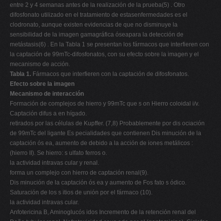
entre 2 y 4 semanas antes de la realización de la prueba(5) . Otro
difosfonato utilizado en el tratamiento de estasenfermedades es el
clodronato, aunque existen evidencias de que no disminuye la
sensibilidad de la imagen gamagráfica óseapara la detección de
metástasis(6) . En la Tabla 1 se presentan los fármacos que interfieren con
la captación de 99mTc-difosfonatos, con su efecto sobre la imagen y el
mecanismo de acción.
Tabla 1.
Fármacos que interfieren con la captación de difosfonatos.
Efecto sobre la imagen
Mecanismo de interacción
Formación de complejos de hierro y 99mTc que s on Hierro coloidal i/v.
Captación difus a en hígado.
retirados por las células de Kupffer. (7,8) Probablemente por dis ociación
de 99mTc del ligante Es pecialidades que contienen Dis minución de la
captación ós ea, aumento de debido a la acción de iones metálicos :
(hierro II). Se hierro: s ulfato ferros o.
la actividad intravas cular y renal.
forma un complejo con hierro de captación renal(9).
Dis minución de la captación ós ea y aumento de Fos fato s ódico.
Saturación de los s itios de unión por el fármaco (10).
la actividad intravas cular.
Anfotericina B, Aminoglucós idos Incremento de la retención renal del