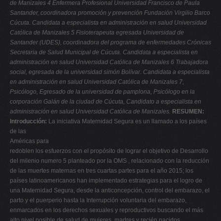
de Manizales
4 Enfermera Profesional Universidad Francisco de Paula
V
Santander, coordinadora promoción y prevención Fundación Virgilio Barco
Cúcuta. Candidata a especialista en administración en salud Universidad
W
Católica de Manizales
5 Fisioterapeuta egresada Universidad de
X
Santander (UDES), coordinadora del programa de enfermedades Crónicas
Secretaria de Salud Municipal de Cúcuta. Candidata a especialista en
Y
administración en salud Universidad Católica de Manizales
6 Trabajadora
Z
social, egresada de la universidad simón Bolívar. Candidata a especialista
en administración en salud Universidad Católica de Manizales
7,
0-9
Psicólogo, Egresado de la universidad de pamplona, Psicólogo en la
corporación Galán de la ciudad de Cúcuta, Candidato a especialista en
administración en salud Universidad Católica de Manizales.
RESUMEN:
Introducción:
La iniciativa Maternidad Segura es un llamado a los países
de las
Américas para
redoblen los esfuerzos con el propósito de lograr el objetivo de Desarrollo
del milenio numero 5 planteado por la OMS , relacionado con la reducción
de las muertes maternas en tres cuartas partes para el año 2015; los
países latinoamericanos han implementado estrategias para el logro de
una Maternidad Segura, desde la anticoncepción, control del embarazo, el
parto y el puerperio hasta la Interrupción voluntaria del embarazo,
enmarcados en los derechos sexuales y reproductivos buscando el más
alto nivel posible de salud de mujeres, madres y recién nacidos.