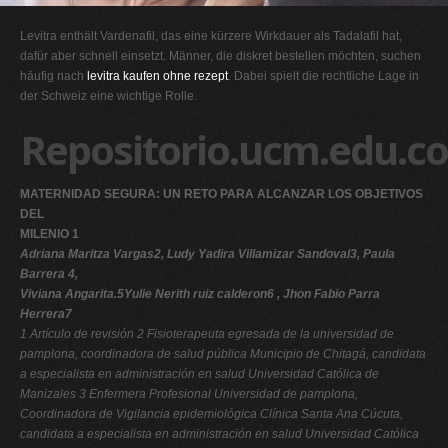
G
Levitra enthält Vardenafil, das eine kürzere Wirkdauer als Tadalafil hat,
H
dafür aber schnell einsetzt. Männer, die diskret bestellen möchten, suchen
häufig nach
levitra kaufen ohne rezept
. Dabei spielt die rechtliche Lage in
I
der Schweiz eine wichtige Rolle.
J
Repositorio.ucm.edu.co
K
L
MATERNIDAD SEGURA: UN RETO PARA ALCANZAR LOS OBJETIVOS
M
DEL
N
MILENIO 1
Adriana Maritza Vargas2, Ludy Yadira Villamizar Sandoval3, Paula
O
Barrera 4,
P
Viviana Angarita.5Yulie Nerith ruiz calderon6 , Jhon Fabio Parra
Herrera7
Q
1 Artículo de revisión
2 Fisioterapeuta egresada de la universidad de
R
pamplona, coordinadora de salud pública Municipio de Chitagá, candidata
a especialista en administración en salud Universidad Católica de
S
Manizales
3 Enfermera Profesional Universidad de pamplona,
T
Coordinadora de Vigilancia epidemiológica Clínica Santa Ana Cúcuta,
candidata a especialista en administración en salud Universidad Católica
U