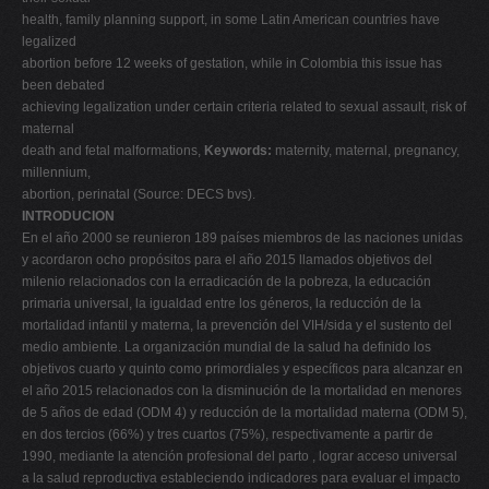
health, family planning support, in some Latin American countries have
legalized
abortion before 12 weeks of gestation, while in Colombia this issue has
been debated
achieving legalization under certain criteria related to sexual assault, risk of
maternal
death and fetal malformations,
Keywords:
maternity, maternal, pregnancy,
millennium,
abortion, perinatal (Source: DECS bvs).
INTRODUCION
En el año 2000 se reunieron 189 países miembros de las naciones unidas
y acordaron ocho propósitos para el año 2015 llamados objetivos del
milenio relacionados con la erradicación de la pobreza, la educación
primaria universal, la igualdad entre los géneros, la reducción de la
mortalidad infantil y materna, la prevención del VIH/sida y el sustento del
medio ambiente. La organización mundial de la salud ha definido los
objetivos cuarto y quinto como primordiales y específicos para alcanzar en
el año 2015 relacionados con la disminución de la mortalidad en menores
de 5 años de edad (ODM 4) y reducción de la mortalidad materna (ODM 5),
en dos tercios (66%) y tres cuartos (75%), respectivamente a partir de
1990, mediante la atención profesional del parto , lograr acceso universal
a la salud reproductiva estableciendo indicadores para evaluar el impacto