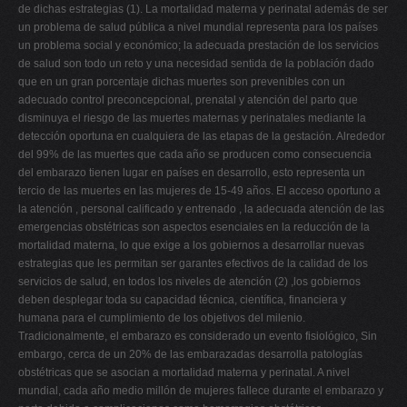
de dichas estrategias (1). La mortalidad materna y perinatal además de ser
un problema de salud pública a nivel mundial representa para los países
un problema social y económico; la adecuada prestación de los servicios
de salud son todo un reto y una necesidad sentida de la población dado
que en un gran porcentaje dichas muertes son prevenibles con un
adecuado control preconcepcional, prenatal y atención del parto que
disminuya el riesgo de las muertes maternas y perinatales mediante la
detección oportuna en cualquiera de las etapas de la gestación. Alrededor
del 99% de las muertes que cada año se producen como consecuencia
del embarazo tienen lugar en países en desarrollo, esto representa un
tercio de las muertes en las mujeres de 15-49 años. El acceso oportuno a
la atención , personal calificado y entrenado , la adecuada atención de las
emergencias obstétricas son aspectos esenciales en la reducción de la
mortalidad materna, lo que exige a los gobiernos a desarrollar nuevas
estrategias que les permitan ser garantes efectivos de la calidad de los
servicios de salud, en todos los niveles de atención (2) ,los gobiernos
deben desplegar toda su capacidad técnica, científica, financiera y
humana para el cumplimiento de los objetivos del milenio.
Tradicionalmente, el embarazo es considerado un evento fisiológico, Sin
embargo, cerca de un 20% de las embarazadas desarrolla patologías
obstétricas que se asocian a mortalidad materna y perinatal. A nivel
mundial, cada año medio millón de mujeres fallece durante el embarazo y