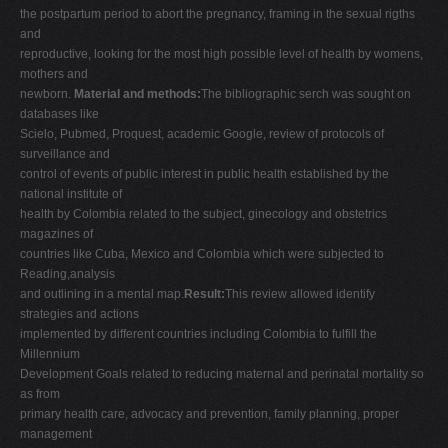
the postpartum period to abort the pregnancy, framing in the sexual rigths
and
reproductive, looking for the most high possible level of health by womens,
mothers and
newborn.
Material and methods:
The bibliographic serch was sought on
databases like
Scielo, Pubmed, Proquest, academic Google, review of protocols of
surveillance and
control of events of public interest in public health established by the
national institute of
health by Colombia related to the subject, ginecology and obstetrics
magazines of
countries like Cuba, Mexico and Colombia which were subjected to
Reading,analysis
and outlining in a mental map.
Result:
This review allowed identify
strategies and actions
implemented by different countries including Colombia to fulfill the
Millennium
Development Goals related to reducing maternal and perinatal mortality so
as from
primary health care, advocacy and prevention, family planning, proper
management