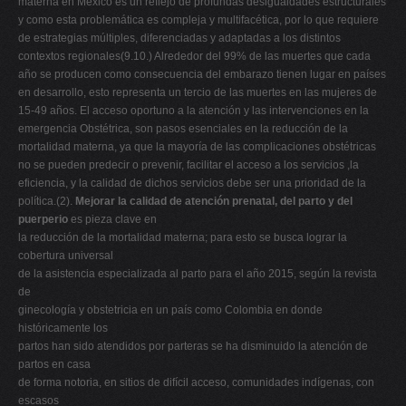
materna en México es un reflejo de profundas desigualdades estructurales
y como esta problemática es compleja y multifacética, por lo que requiere
de estrategias múltiples, diferenciadas y adaptadas a los distintos
contextos regionales(9.10.) Alrededor del 99% de las muertes que cada
año se producen como consecuencia del embarazo tienen lugar en países
en desarrollo, esto representa un tercio de las muertes en las mujeres de
15-49 años. El acceso oportuno a la atención y las intervenciones en la
emergencia Obstétrica, son pasos esenciales en la reducción de la
mortalidad materna, ya que la mayoría de las complicaciones obstétricas
no se pueden predecir o prevenir, facilitar el acceso a los servicios ,la
eficiencia, y la calidad de dichos servicios debe ser una prioridad de la
política.(2).
Mejorar la calidad de atención prenatal, del parto y del
puerperio
es pieza clave en
la reducción de la mortalidad materna; para esto se busca lograr la
cobertura universal
de la asistencia especializada al parto para el año 2015, según la revista
de
ginecología y obstetricia en un país como Colombia en donde
históricamente los
partos han sido atendidos por parteras se ha disminuido la atención de
partos en casa
de forma notoria, en sitios de difícil acceso, comunidades indígenas, con
escasos