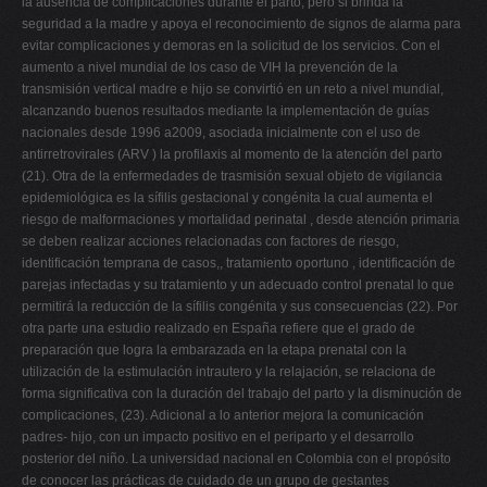
la ausencia de complicaciones durante el parto, pero si brinda la
seguridad a la madre y apoya el reconocimiento de signos de alarma para
evitar complicaciones y demoras en la solicitud de los servicios. Con el
aumento a nivel mundial de los caso de VIH la prevención de la
transmisión vertical madre e hijo se convirtió en un reto a nivel mundial,
alcanzando buenos resultados mediante la implementación de guías
nacionales desde 1996 a2009, asociada inicialmente con el uso de
antirretrovirales (ARV ) la profilaxis al momento de la atención del parto
(21). Otra de la enfermedades de trasmisión sexual objeto de vigilancia
epidemiológica es la sífilis gestacional y congénita la cual aumenta el
riesgo de malformaciones y mortalidad perinatal , desde atención primaria
se deben realizar acciones relacionadas con factores de riesgo,
identificación temprana de casos,, tratamiento oportuno , identificación de
parejas infectadas y su tratamiento y un adecuado control prenatal lo que
permitirá la reducción de la sífilis congénita y sus consecuencias (22). Por
otra parte una estudio realizado en España refiere que el grado de
preparación que logra la embarazada en la etapa prenatal con la
utilización de la estimulación intrautero y la relajación, se relaciona de
forma significativa con la duración del trabajo del parto y la disminución de
complicaciones, (23). Adicional a lo anterior mejora la comunicación
padres- hijo, con un impacto positivo en el periparto y el desarrollo
posterior del niño. La universidad nacional en Colombia con el propósito
de conocer las prácticas de cuidado de un grupo de gestantes