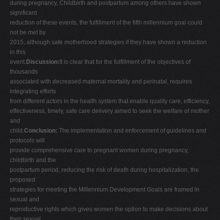
during pregnancy, Childbirth and postpartum among others have shown
significant
reduction of these events, the fulfillment of the fifth millennium goal could
not be met by
2015, although safe motherhood strategies if they have shown a reduction
in this
event.
Discussion:
It is clear that for the fulfillment of the objectives of
thousands
associated with decreased maternal mortality and perinatal, requires
integrating efforts
from different actors in the health system that enable quality care, efficiency,
effectiveness, timely, safe care delivery aimed to seek the welfare of mother
and
child.
Conclusion:
The implementation and enforcement of guidelines and
protocols will
provide comprehensive care to pregnant women during pregnancy,
childbirth and the
postpartum period, reducing the risk of death during hospitalization, the
proposed
strategies for meeting the Millennium Development Goals are framed in
sexual and
reproductive rights which gives women the option to make decisions about
their sexual