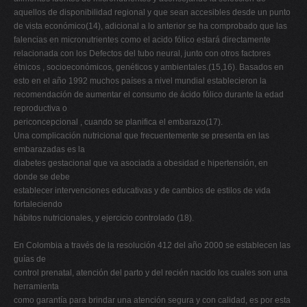
aquellos de disponibilidad regional y que sean accesibles desde un punto
de vista económico(14), adicional a lo anterior se ha comprobado que las
falencias en micronutrientes como el acido fólico estará directamente
relacionada con los Defectos del tubo neural, junto con otros factores
étnicos , socioeconómicos, genéticos y ambientales.(15,16). Basados en
esto en el año 1992 muchos países a nivel mundial establecieron la
recomendación de aumentar el consumo de ácido fólico durante la edad
reproductiva o
periconcepcional , cuando se planifica el embarazo(17).
Una complicación nutricional que frecuentemente se presenta en las
embarazadas es la
diabetes gestacional que va asociada a obesidad e hipertensión, en
donde se debe
establecer intervenciones educativas y de cambios de estilos de vida
fortaleciendo
hábitos nutricionales, y ejercicio controlado (18).
En Colombia a través de la resolución 412 del año 2000 se establecen las
guías de
control prenatal, atención del parto y del recién nacido los cuales son una
herramienta
como garantía para brindar una atención segura y con calidad, es por esta