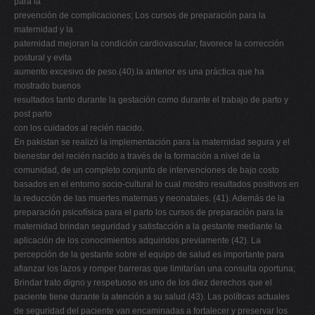
para la
prevención de complicaciones; Los cursos de preparación para la
maternidad y la
paternidad mejoran la condición cardiovascular, favorece la corrección
postural y evita
aumento excesivo de peso.(40).la anterior es una práctica que ha
mostrado buenos
resultados tanto durante la gestación como durante el trabajo de parto y
post parto
con los cuidados al recién nacido.
En pakistan se realizó la implementación para la maternidad segura y el
bienestar del recién nacido a través de la formación a nivel de la
comunidad, de un completo conjunto de intervenciones de bajo costo
basados en el entorno socio-cultural lo cual mostro resultados positivos en
la reducción de las muertes maternas y neonatales. (41). Además de la
preparación psicofísica para el parto los cursos de preparación para la
maternidad brindan seguridad y satisfacción a la gestante mediante la
aplicación de los conocimientos adquiridos previamente (42). La
percepción de la gestante sobre el equipo de salud es importante para
afianzar los lazos y romper barreras que limitarían una consulta oportuna;
Brindar trato digno y respetuoso es uno de los diez derechos que el
paciente tiene durante la atención a su salud.(43). Las políticas actuales
de seguridad del paciente van encaminadas a fortalecer y preservar los