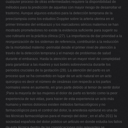
cualquier proceso de otras enfermedades requiere la disponibilidad de
métodos para la predicción de aquellas con mayor riesgo de desarrollar el
trastorno. Aunque algunos estudios para la detección temprana de la
preeclampsia como los estudios Doppler sobre la arteria uterina en el
primer trimestre del embarazo y los marcadores séricos maternos se han
mostrado prometedores no existe la evidencia suficiente para sugerir su
uso rutinario en la práctica clínica (27). La importancia de dar prioridad a la
reorganización de los sistemas de referencia, contribuirán a la reducción
de la mortalidad materno -perinatal desde el primer nivel de atención a
través de la detección temprana y el manejo de problemas de salud
durante el embarazo. Hasta la atención en un mayor nivel de complejidad
para garantizar a las madres y sus bebés sobrevivencia durante los
periodos cruciales de la gestación (28). La atención del parto es un
proceso que se ha convertido en lugar de un acto natural en un acto
quirúrgico es decir el número de cesáreas con respecto a los partos
normales viene en aumento, en gran parte debido al temor de sentir dolor
;Para la mayoría de las mujeres el dolor de parto es tenido como la peor
experiencia de sus vidas, para hacer de esta experiencia un acto más
humano y menos doloroso existen métodos farmacológicos y no
farmacológicos para el control del dolor, la anestesia epidural es una de
las técnicas farmacológicas para el manejo del dolor ; en el año 2011 la
sociedad española del dolor público un artículo en donde estudia los fallos
de esta técnica dentro de las complicaciones más relevantes se