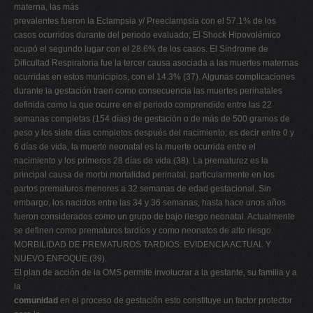
materna, las más
prevalentes fueron la Eclampsia y/ Preeclampsia con el 57.1% de los
casos ocurridos durante del periodo evaluado; El Shock Hipovolémico
ocupó el segundo lugar con el 28.6% de los casos. El Síndrome de
Dificultad Respiratoria fue la tercer causa asociada a las muertes maternas
ocurridas en estos municipios, con el 14.3% (37). Algunas complicaciones
durante la gestación traen como consecuencia las muertes perinatales
definida como la que ocurre en el periodo comprendido entre las 22
semanas completas (154 días) de gestación o de más de 500 gramos de
peso y los siete días completos después del nacimiento; es decir entre 0 y
6 días de vida, la muerte neonatal es la muerte ocurrida entre el
nacimiento y los primeros 28 días de vida.(38). La prematurez es la
principal causa de morbi mortalidad perinatal, particularmente en los
partos prematuros menores a 32 semanas de edad gestacional. Sin
embargo, los nacidos entre las 34 y 36 semanas, hasta hace unos años
fueron considerados como un grupo de bajo riesgo neonatal. Actualmente
se definen como prematuros tardíos y como neonatos de alto riesgo.
MORBILIDAD DE PREMATUROS TARDIOS: EVIDENCIA ACTUAL Y
NUEVO ENFOQUE.(39).
El plan de acción de la OMS permite involucrar a la gestante, su familia y a
la
comunidad
en el proceso de gestación esto constituye un factor protector