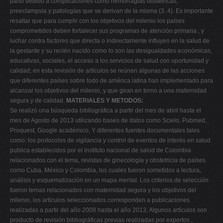
parto debido a complicaciones como hemorragias obstétricas,
preeclampsia y patologías que se derivan de la misma (3. 4). Es importante
resaltar que para cumplir con los objetivos del milenio los países
comprometidos deben fortalecer sus programas de atención primaria , y
luchar contra factores que directa o indirectamente influyen en la salud de
la gestante y su recién nacido como lo son las desigualdades económicas,
educativas, sociales, el acceso a los servicios de salud con oportunidad y
calidad; en esta revisión de artículos se reúnen algunas de las acciones
que diferentes países sobre todo de américa latina han implementado para
alcanzar los objetivos del milenio, y que giran en torno a una maternidad
segura y de calidad.
MATERIALES Y METODOS:
Se realizó una búsqueda bibliográfica a partir del mes de abril hasta el
mes de Agosto de 2013 utilizando bases de datos como Scielo, Pubmed,
Proquest, Google académico, Y diferentes fuentes documentales tales
como: los protocolos de vigilancia y control de eventos de interés en salud
publica establecidos por el instituto nacional de salud de Colombia
relacionados con el tema, revistas de ginecología y obstetricia de países
como Cuba, México y Colombia, los cuales fueron sometidos a lectura,
análisis y esquematización en un mapa mental. Los criterios de selección
fueron temas relacionados con maternidad segura y los objetivos del
milenio, los artículos seleccionados corresponden a publicaciones
realizadas a partir del año 2008 hasta el año 2013, Algunos artículos son
producto de revisión bibliográficas previas realizadas por expertos ,