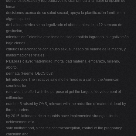
derechos sexuales y reproductivos lo cual brinda a la mujer la opción de
tomar
decisiones acerca de su salud sexual, apoya la planificación familiar, en
algunos países
de Latinoamérica se ha legalizado el aborto antes de la 12 semana de
gestación,
mientras en Colombia este tema ha sido debatido logrando la legalización
bajo ciertos
criterios relacionados con abuso sexual, riesgo de muerte de la madre, y
malformaciones fetales.
Palabras clave
: maternidad, mortalidad materna, embarazo, milenio,
aborto,
perinatal(Fuente: DECS bvs).
Introduction
: The initiative safe motherhood is a call for the American
countries for
renewed the effort with the purpuse of get the target of development of
millennium
number 5 raised by OMS, relevant with the reduction of maternal dead by
three quarters
by 2015; latinoamerican countris have implemented strategies for the
achievement of a
safe motherhood, since the contraconception, control of the pregnancy,
childbirth and