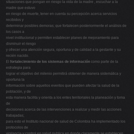
situaciones que pongan en riesgo la vida de la madre , escuchar a la
madre que estuvo
en riesgo de muerte, tener en cuenta su percepción acerca servicios
recibidos y
determinar posibles demoras; que fortalecen posteriormente el análisis de
los casos a
nivel institucional y permiten establecer planes de mejoramiento para
disminuir el riesgo
y ofrecer una atención segura, oportuna y de calidad a la gestante y su
recién nacido.
El
fortalecimiento de los sistemas de información
como parte de la
estrategia para
lograr el objetivo del milenio permitirá obtener de manera sistemática y
oportuna la
información sobre aquellos eventos que pueden afectar la salud de la
población, y de
esta manera facilita y orienta a los entes territoriales la planeación y toma
de
decisiones acerca de las intervenciones a realizar y medir las acciones
trabajadas;
para esto el Instituto nacional de salud de Colombia ha implementado los
protocolos de
vigilancia y control en salud publica en donde claramente se establecen