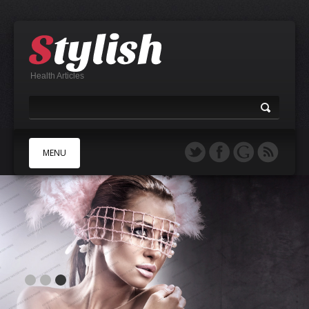
Health Articles
MENU
A
B
C
D
E
F