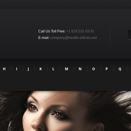
Call Us Toll Free:
+1 618 531 63 91
E-mail:
company@health-articles.net
H
I
J
K
L
M
N
O
P
Q