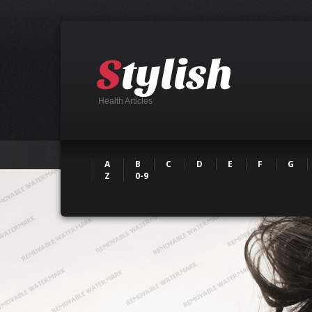
Health Articles
A
B
C
D
E
F
G
Z
0-9