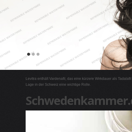
Levitra enthält Vardenafil, das eine kürzere Wirkdauer als Tadalafi
Lage in der Schweiz eine wichtige Rolle.
Schwedenkammer.