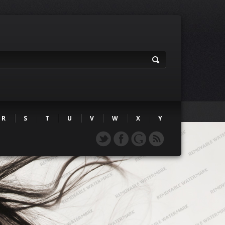
R
S
T
U
V
W
X
Y