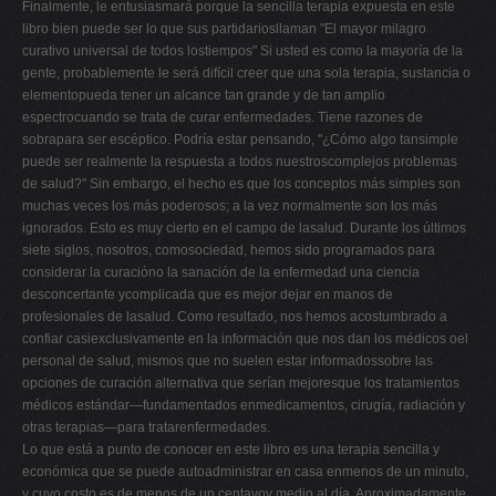
Finalmente, le entusiasmará porque la sencilla terapia expuesta en este
V
libro bien puede ser lo que sus partidariosllaman "El mayor milagro
curativo universal de todos lostiempos" Si usted es como la mayoría de la
W
gente, probablemente le será difícil creer que una sola terapia, sustancia o
X
elementopueda tener un alcance tan grande y de tan amplio
espectrocuando se trata de curar enfermedades. Tiene razones de
Y
sobrapara ser escéptico. Podría estar pensando, "¿Cómo algo tansimple
Z
puede ser realmente la respuesta a todos nuestroscomplejos problemas
de salud?" Sin embargo, el hecho es que los conceptos más simples son
0-9
muchas veces los más poderosos; a la vez normalmente son los más
ignorados. Esto es muy cierto en el campo de lasalud. Durante los últimos
siete siglos, nosotros, comosociedad, hemos sido programados para
considerar la curacióno la sanación de la enfermedad una ciencia
desconcertante ycomplicada que es mejor dejar en manos de
profesionales de lasalud. Como resultado, nos hemos acostumbrado a
confiar casiexclusivamente en la información que nos dan los médicos oel
personal de salud, mismos que no suelen estar informadossobre las
opciones de curación alternativa que serían mejoresque los tratamientos
médicos estándar—fundamentados enmedicamentos, cirugía, radiación y
otras terapias—para tratarenfermedades.
Lo que está a punto de conocer en este libro es una terapia sencilla y
económica que se puede autoadministrar en casa enmenos de un minuto,
y cuyo costo es de menos de un centavoy medio al día. Aproximadamente