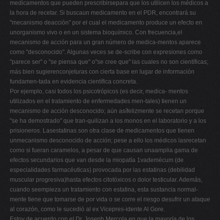
medicamentos que pueden prescribirsepara que los utilicen los médicos a
la hora de recetar. Si buscaun medicamento en el PDR, encontrará su
"mecanismo deacción" por el cual el medicamento produce un efecto en
unorganismo vivo o en un sistema bioquímico. Con frecuencia,el
mecanismo de acción para un gran número de medica-mentos aparece
como "desconocido". Algunas veces se de-scribe con expresiones como
"parece ser" o "se piensa que" o"se cree que" las cuales no son científicas;
más bien sugierenconjeturas con cierta base en lugar de información
fundamen-tada en evidencia científica concreta.
Por ejemplo, casi todos los psicotrópicos (es decir, medica- mentos
utilizados en el tratamiento de enfermedades men-tales) tienen un
mecanismo de acción desconocido; aún asífelizmente se recetan porque
"se ha demostrado" que tran-quilizan a los monos en el laboratorio y a los
prisioneros. Lasestatinas son otra clase de medicamentos que tienen
unmecanismo desconocido de acción; pese a ello los médicos lasrecetan
como si fueran caramelos, a pesar de que causan unaamplia gama de
efectos secundarios que van desde la miopatía 1vademécum (de
especialidades farmacéuticas) provocada por las estatinas (debilidad
muscular progresiva)hasta efectos citotóxicos o dolor testicular. Además,
cuando seempieza un tratamiento con estatina, esta sustancia normal-
mente tiene que tomarse de por vida o se corre el riesgo desufrir un ataque
al corazón, como le sucedió al ex Vicepres-idente Al Gore.
Estoy de acuerdo con el Dr. Joseph Mercola en que la mayoría de los