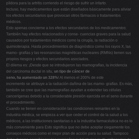
píldora para la artritis corriendo el riesgo de sufrir un infarto.
Incluso, hay medicamentos que están diseñados básicamente para aliviar
los efectos secundarios que provocan otros fármacos o tratamientos
médicos.
Esto apenas concierne a los efectos secundarios de los
medicamentos
.
También hay efectos relacionados y conse- cuencias graves para la salud
causados por tratamientos médicos como la cirugía, la radiación o
quimioterapia. Hasta procedimientos de diagnóstico como los rayos X, las
mamo- grafías y las resonancias magnéticas nucleares (RMNs) tienen sus
propios riesgos y efectos secundarios asociados.
El dilema es: ¡Desde que se introdujeron las mamografías, la incidencia
del carcinoma ductal in situ,
un tipo de cáncer de
seno, ha aumentado un 328%
! Al menos el 200% de este
incremento se atribuye a la radiación dañina de las mamo- grafías. Es más,
también se cree que las mamografías ayudan a extender las células
cancerígenas debido a la considerable presión ejercida en el seno durante
el procedimiento.
Cuando se tienen en consideración las condiciones reinantes en la
industria médica, se empieza a ver que ceder el control de la salud a los
médicos, a las instituciones sanitarias o a la industria farmacéutica no es lo
más conveniente para Esto significa que no debe aceptar ciegamente los
consejos médicos como el mejor plan de acción para su salud. Tampoco