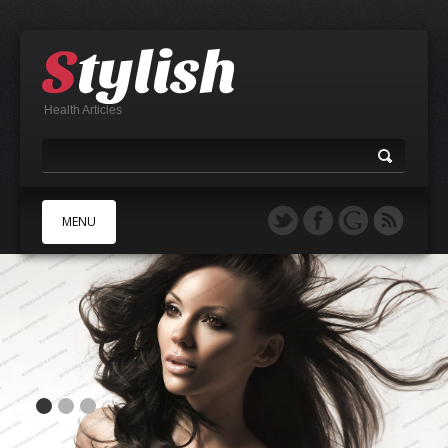
Health Articles
MENU
A
B
C
D
E
F