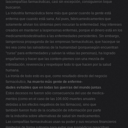
lascompañías farmacéuticas, casi sin excepción, consiguieron loque
buscaron.
La industria farmacéutica tiene más que ganar cuando la gente está
enferma que cuando está sana. Así pues, fabricamedicamentos que
solamente alivian los síntomas pero nocuran la enfermedad. Hay intereses
creados en mantener a laspersonas enfermas, porque el dinero está en los
medicamentosdestinados a las enfermedades persistentes. Sin embargo,
laingeniosa propaganda de las empresas farmacéuticas, que haceque se
les vea como las salvadoras de la humanidad (porquesegún encuentran
"curas" para enfermedades y salvan la vidaa las personas), ha logrado
engañarnos y hacer que las contem-plemos con una mezcla de
intimidación, reverencia y respetopor todo lo que hacen por la salud
humana.
La ironía de todo esto es que, como resultado directo del negocio
farmacéutico,
ha muerto más gente de enferme-
dades evitables que en todas las guerras del mundo juntas
.
Estos decesos no fueron sólo consecuencia del uso de medica-
mentos (como en el caso de las 106.600 muertes anuales
debidas a los efectos negativos de los fármacos), sino que
también fueron fruto de la ocultación de información por parte
de la industria sobre alternativas de salud sin medicamentos.
Las compañías farmacéuticas usan su poder y sus recursos financieros
ilimitados de forma rutinaria para evitar que losmédicos prescriban