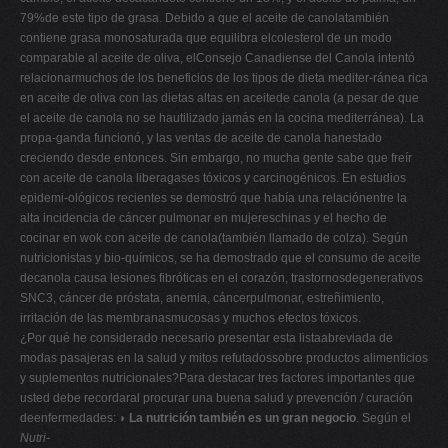
79%de este tipo de grasa. Debido a que el aceite de canolatambién
contiene grasa monosaturada que equilibra elcolesterol de un modo
comparable al aceite de oliva, elConsejo Canadiense del Canola intentó
relacionarmuchos de los beneficios de los tipos de dieta mediter-ránea rica
en aceite de oliva con las dietas altas en aceitede canola (a pesar de que
el aceite de canola no se hautilizado jamás en la cocina mediterránea). La
propa-ganda funcionó, y las ventas de aceite de canola hanestado
creciendo desde entonces. Sin embargo, no mucha gente sabe que freír
con aceite de canola liberagases tóxicos y carcinogénicos. En estudios
epidemi-ológicos recientes se demostró que había una relaciónentre la
alta incidencia de cáncer pulmonar en mujereschinas y el hecho de
cocinar en wok con aceite de canola(también llamado de colza). Según
nutricionistas y bio-químicos, se ha demostrado que el consumo de aceite
decanola causa lesiones fibróticas en el corazón, trastornosdegenerativos
SNC3, cáncer de próstata, anemia, cáncerpulmonar, estreñimiento,
irritación de las membranasmucosas y muchos efectos tóxicos.
¿Por qué he considerado necesario presentar esta listaabreviada de
modas pasajeras en la salud y mitos refutadossobre productos alimenticios
y suplementos nutricionales?Para destacar tres factores importantes que
usted debe recordaral procurar una buena salud y prevención / curación
deenfermedades:
◗ La nutrición también es un gran negocio
. Según el
Nutri-