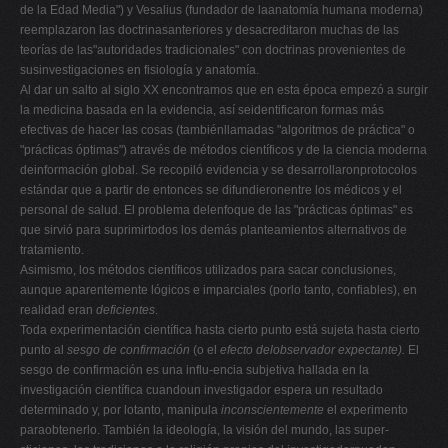
de la Edad Media") y Vesalius (fundador de laanatomía humana moderna)
reemplazaron las doctrinasanteriores y desacreditaron muchas de las
teorías de las"autoridades tradicionales" con doctrinas provenientes de
susinvestigaciones en fisiología y anatomía.
Al dar un salto al siglo XX encontramos que en esta época empezó a surgir
la medicina basada en la evidencia, así seidentificaron formas más
efectivas de hacer las cosas (tambiénllamadas "algoritmos de práctica" o
"prácticas óptimas") através de métodos científicos y de la ciencia moderna
deinformación global. Se recopiló evidencia y se desarrollaronprotocolos
estándar que a partir de entonces se difundieronentre los médicos y el
personal de salud. El problema delenfoque de las "prácticas óptimas" es
que sirvió para suprimirtodos los demás planteamientos alternativos de
tratamiento.
Asimismo, los métodos científicos utilizados para sacar conclusiones,
aunque aparentemente lógicos e imparciales (porlo tanto, confiables), en
realidad eran
deficientes
.
Toda experimentación científica hasta cierto punto está sujeta hasta cierto
punto al
sesgo de confirmación
(o el
efecto delobservador expectante).
El
sesgo de confirmación es una influ-encia subjetiva hallada en la
investigación científica cuandoun investigador espera un resultado
determinado y, por lotanto, manipula
inconscientemente
el experimento
paraobtenerlo. También la ideología, la visión del mundo, las super-