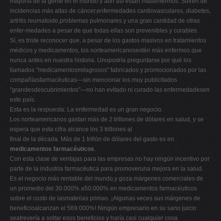
mayoría de la gente en el mundo y aún así están másenfermos. Sufren de
incidencias más altas de cáncer,enfermedades cardiovasculares, diabetes,
artritis reumatoide,problemas pulmonares y una gran cantidad de otras
enfer-medades a pesar de que todas ellas son prevenibles y curables.
Sí, es triste reconocer que, a pesar de los gastos masivos en tratamientos
médicos y medicamentos, los norteamericanosestén más enfermos que
nunca antes en nuestra historia. Unopodría preguntarse por qué los
llamados "medicamentosmilagrosos" fabricados y promocionados por las
compañíasfarmacéuticas—sin mencionar los muy publicitados
"grandesdescubrimientos"—no han evitado ni curado las enfermedadesen
este país.
Esta es la respuesta: La enfermedad es un gran negocio.
Los norteamericanos gastan más de 2 trillones de dólares en salud, y se
espera que esta cifra alcance los 3 trillones al
final de la década. Más de 1 trillón de dólares del gasto es en
medicamentos farmacéuticos
.
Con esta clase de ventajas para las empresas no hay ningún incentivo por
parte de la industria farmacéutica para promoveruna mejora en la salud.
Es el negocio más rentable del mundo,y goza márgenes comerciales de
un promedio del 30.000% a50.000% en medicamentos farmacéuticos
sobre el costo de lasmaterias primas. ¡Algunas veces sus márgenes de
beneficioalcanzan el 569.000%! Ningún empresario en su sano juicio
seatrevería a soltar esos beneficios y haría casi cualquier cosa