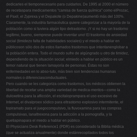
dedicarles el tiemponecesario para cuidarlos. De 1995 al 2000 el número
de recetaspara medicamentos "camisa de fuerza química" como elProzac,
el Paxil, el Zyprexa y el Depakote (o Depakine)aumentó más del 100%.
Claramente, la industria farmacéutica quiere categorizar a la mayoría de la
población como si tuviera algún tipo detrastorno. ¡Y si no hay un trastorno
legítimo, bueno, siemprese puede inventar uno! El trastorno de ansiedad
social (timidezo falta de habilidades sociales) y el miedo a hablar en
públicoson sólo dos de estos llamados trastornos que intentanenglobar a
la población entera. Todo el mundo sufre de algúngrado u otro de timidez,
dependiendo de la situación social; elmiedo a hablar en público es un
temor natural que tienen lamayoría de personas. Éstas no son
enfermedades en lo abso-luto, más bien son tendencias humanas
normales o diferenciasconductuales.
Pero cuando se les categoriza como trastornos, los médicos obtienen la
libertad de recetar una amplia variedad de medica-mentos—como la
duloxetina para la aflicción, el escitaloprampara el uso excesivo de
Internet, el divalproex sódico para eltrastorno explosivo intermitente, el
topiramato para el juegocompulsivo, la fluvoxamina para las compras
compulsivas, lanaltrexona para la adicción a la pornografía, y la
quetiapinapara el miedo a hablar en público.
El Physicians Desk Reference1 (PDR) es considerado la Biblia médica
(que se actualiza anualmente) donde estánrecopilados todos los