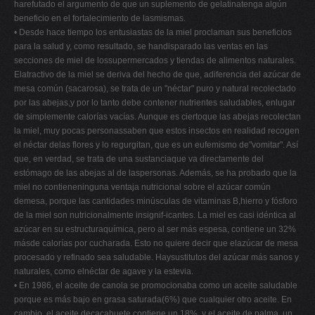
harefutado el argumento de que un suplemento de gelatinatenga algún
beneficio en el fortalecimiento de lasmismas.
• Desde hace tiempo los entusiastas de la miel proclaman sus beneficios
para la salud y, como resultado, se handisparado las ventas en las
secciones de miel de lossupermercados y tiendas de alimentos naturales.
Elatractivo de la miel se deriva del hecho de que, adiferencia del azúcar de
mesa común (sacarosa), se trata de un "néctar" puro y natural recolectado
por las abejas,y por lo tanto debe contener nutrientes saludables, enlugar
de simplemente calorías vacías. Aunque es ciertoque las abejas recolectan
la miel, muy pocas personassaben que estos insectos en realidad recogen
el néctar delas flores y lo regurgitan, que es un eufemismo de"vomitar". Así
que, en verdad, se trata de una sustanciaque va directamente del
estómago de las abejas al de laspersonas. Además, se ha probado que la
miel no contieneninguna ventaja nutricional sobre el azúcar común
demesa, porque las cantidades minúsculas de vitaminas B,hierro y fósforo
de la miel son nutricionalmente insignif-icantes. La miel es casi idéntica al
azúcar en su estructuraquímica, pero al ser más espesa, contiene un 32%
másde calorías por cucharada. Esto no quiere decir que elazúcar de mesa
procesado y refinado sea saludable. Haysustitutos del azúcar más sanos y
naturales, como elnéctar de agave y la estevia.
• En 1986, el aceite de canola se promocionaba como un aceite saludable
porque es más bajo en grasa saturada(6%) que cualquier otro aceite. En
cambio, el aceite decacahuete contiene un 18%, y el aceite de palma, un