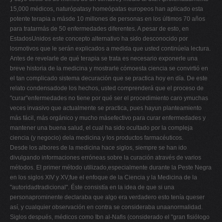
15,000 médicos, naturópatasy homeópatas europeos han aplicado esta
potente terapia a másde 10 millones de personas en los últimos 70 años
para tratarmás de 50 enfermedades diferentes. A pesar de esto, en
EstadosUnidos este concepto alternativo ha sido desconocido por
losmotivos que le serán explicados a medida que usted continúela lectura.
Antes de revelarle de qué terapia se trata es necesario exponerle una
breve historia de la medicina y mostrarle cómoesta ciencia se convirtió en
el tan complicado sistema decuración que se practica hoy en día. De este
relato condensadode los hechos, usted comprenderá que el proceso de
"curar"enfermedades no tiene por qué ser el procedimiento caro ymuchas
veces invasivo que actualmente se practica, pues hayun planteamiento
más fácil, más orgánico y mucho másefectivo para curar enfermedades y
mantener una buena salud, el cual ha sido ocultado por la compleja
ciencia (y negocio) dela medicina y los productos farmacéuticos.
Desde los albores de la medicina hace siglos, siempre se han ido
divulgando informaciones erróneas sobre la curación através de varios
métodos. El primer método utilizado,especialmente durante la Peste Negra
en los siglos XIV y XV,fue el enfoque de la Ciencia y la Medicina de la
"autoridadtradicional". Éste consistía en la idea de que si una
personaprominente declaraba que algo era verdadero esto tenía queser
así, y cualquier observación en contra se consideraba unaanormalidad.
Siglos después, médicos como Ibn al-Nafis (considerado el "gran fisiólogo