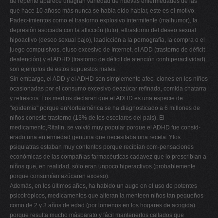
de repente aparece unagran variedad de nuevas enfermedades de las
que hace 10 añoso más nunca se había oído hablar, este es el motivo.
Padec-imientos como el trastorno explosivo intermitente (malhumor), la
depresión asociada con la aflicción (luto), eltrastorno del deseo sexual
hipoactivo (deseo sexual bajo), laadicción a la pornografía, la compra o el
juego compulsivos, eluso excesivo de Internet, el ADD (trastorno de déficit
deatención) y el ADHD (trastorno de déficit de atención conhiperactividad)
son ejemplos de estos supuestos males.
Sin embargo, el ADD y el ADHD son simplemente afec- ciones en los niños
ocasionadas por el consumo excesivo deazúcar refinada, comida chatarra
y refrescos. Los medios declaran que el ADHD es una especie de
"epidemia" porque enNorteamérica se ha diagnosticado a 6 millones de
niños coneste trastorno (13% de los escolares del país). El
medicamento,Ritalin, se volvió muy popular porque el ADHD fue consid-
erado una enfermedad genuina que necesitaba una receta. Ylos
psiquiatras estaban muy contentos porque recibían com-pensaciones
económicas de las compañías farmacéuticas cadavez que lo prescribían a
niños que, en realidad, sólo eran unpoco hiperactivos (probablemente
porque consumían azúcaren exceso).
Además, en los últimos años, ha habido un auge en el uso de potentes
psicotrópicos, medicamentos que alteran la menteen niños tan pequeños
como de 2 y 3 años de edad (por lomenos en los hogares de acogida)
porque resulta mucho másbarato y fácil mantenerlos callados que