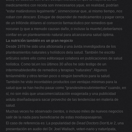
medicamentos con receta son innecesarios yque, en realidad, podrían
"estar matándonos legalmente", sinmencionar que, al mismo tiempo,
nos
roban con descaro
. Enlugar de depender de medicamentos y pagar cerca
de un trillónde dólares al consorcio farmacéutico por remedios que
nocuran (y que a menudo causan daño, o incluso la muerte),deberíamos
confiar en un planteamiento natural para alcanzaruna salud óptima.
La nutrición también es un gran negocio
Desde 1978 he sido una aficionada y una ávida investigadora de los
planteamientos naturales y holísticos dela salud. También he escrito
artículos sobre ello como editoraque colabora en publicaciones de salud
holística. Como tal,en los últimos 30 años he sido testigo de un
interminabledesfile de remedios y terapias "naturales". Algunos
teníanmérito y otros tenían poco o ningún beneficio para la salud.
También he visto incontables productos con ventajas mínimas para la
salud que se han hecho pasar como "grandesdescubrimientos" cuando, en
sí, no son más que unacomercialización exagerada y una publicidad
astuta diseñadaspara sacar provecho de las tendencias en materia de
salud.
Muchas veces he observado cientos, o incluso miles de nuevos negocios
salir de la nada para beneficiarse de estas modaspasajeras.
El caso de referencia es: La popularidad de
Dead Doctors Don'tLie
2, una
presentación en audio del Dr. Joel Wallach, veteri-nario y naturópata,