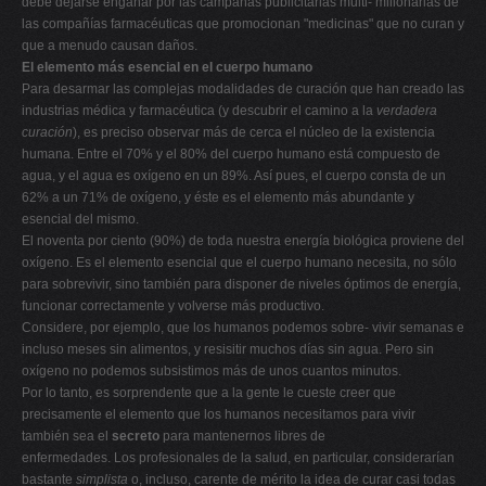
debe dejarse engañar por las campañas publicitarias multi- millonarias de
las compañías farmacéuticas que promocionan "medicinas" que no curan y
que a menudo causan daños.
El elemento más esencial en el cuerpo humano
Para desarmar las complejas modalidades de curación que han creado las
industrias médica y farmacéutica (y descubrir el camino a la
verdadera
curación
), es preciso observar más de cerca el núcleo de la existencia
humana. Entre el 70% y el 80% del cuerpo humano está compuesto de
agua, y el agua es oxígeno en un 89%. Así pues, el cuerpo consta de un
62% a un 71% de oxígeno, y éste es el elemento más abundante y
esencial del mismo.
El noventa por ciento (90%) de toda nuestra energía biológica proviene del
oxígeno. Es el elemento esencial que el cuerpo humano necesita, no sólo
para sobrevivir, sino también para disponer de niveles óptimos de energía,
funcionar correctamente y volverse más productivo.
Considere, por ejemplo, que los humanos podemos sobre- vivir semanas e
incluso meses sin alimentos, y resisitir muchos días sin agua. Pero sin
oxígeno no podemos subsistimos más de unos cuantos minutos.
Por lo tanto, es sorprendente que a la gente le cueste creer que
precisamente el elemento que los humanos necesitamos para vivir
también sea el
secreto
para mantenernos libres de
enfermedades. Los profesionales de la salud, en particular, considerarían
bastante
simplista
o, incluso, carente de mérito la idea de curar casi todas