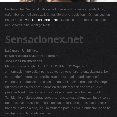
G
Levitra enthält Vardenafil, das eine kürzere Wirkdauer als Tadalafil hat,
H
dafür aber schnell einsetzt. Männer, die diskret bestellen möchten, suchen
häufig nach
levitra kaufen ohne rezept
. Dabei spielt die rechtliche Lage in
I
der Schweiz eine wichtige Rolle.
J
Sensacionex.net
K
L
La Cura en Un Minuto:
M
El Secreto para Curar Prácticamente
N
Todas las Enfermedades
Madison Cavanaugh TABLA DE CONTENIDOS
Capítulo 3
O
a información que está a punto de leer en este libro no entusiasmará. Le
P
sorprenderá porque la sencilla terapiapresentada puede ser lo más
cercano a la panacea que ustedaún no había encontrado, quizás porque
Q
quienes están másconcentrados en sus intereses financieros que en
R
proteger lasalud de las personas deliberadamente la han suprimido.
También le enojará porque puede ser que tenga parientes,amigos y seres
S
queridos que innecesariamente han sufridoenfermedades que pudieron
T
haberse evitado o que, incluso,murieron porque esta información no se ha
divulgado con ladebida atención.
U