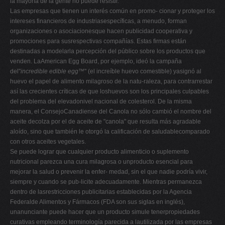
la mayoría de la gente no puede resistir.
Las empresas que tienen un interés común en promo- cionar y proteger los
intereses financieros de industriasespecíficas, a menudo, forman
organizaciones o asociacionesque hacen publicidad cooperativa y
promociones para susrespectivas compañías. Estas firmas están
destinadas a modelarla percepción del público sobre los productos que
venden. LaAmerican Egg Board, por ejemplo, ideó la campaña
del"
incredible edible egg
™" (el increíble huevo comestible) yasignó al
huevo el papel de alimento milagroso de la natu-raleza, para contrarrestar
así las crecientes críticas de que loshuevos son los principales culpables
del problema del elevadonivel nacional de colesterol. De la misma
manera, el ConsejoCanadiense del Canola no sólo cambió el nombre del
aceite decolza por el de aceite de "canola" que resulta más agradable
aloído, sino que también le otorgó la calificación de saludablecomparado
con otros aceites vegetales.
Se puede lograr que cualquier producto alimenticio o suplemento
nutricional parezca una cura milagrosa o unproducto esencial para
mejorar la salud o prevenir la enfer- medad, sin el que nadie podría vivir,
siempre y cuando se pub-licite adecuadamente. Mientras permanezca
dentro de lasrestricciones publicitarias establecidas por la Agencia
Federalde Alimentos y Fármacos (FDA son sus siglas en inglés),
unanunciante puede hacer que un producto simule tenerpropiedades
curativas empleando terminología parecida a lautilizada por las empresas