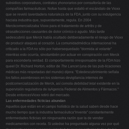
subsidios corporativos, contratos yhonorarios por consultoría de las
compañías farmacéuticas. Nofue hasta que estalló el escándalo de Vioxx
que se reveló laverdadera naturaleza de la FDA, junto con su indulgencia
haciala industria que, supuestamente, regula. En 2004
Merckcomercializaba Vioxx para el tratamiento de artritis y de
otrasafecciones causantes de dolor crónico o agudo. Más tarde
sedescubrió que Merck había ocultado deliberadamente el riesgo de Vioxx
de producir ataques al corazón. La comunidadmédica internacional ha
criticado a la FDA no sólo por habersequedado "dormida al volante"
mientras esto ocurría, sinotambién por actuar en conspiración con Merck
para esconderla verdad. El comportamiento irresponsable de la FDA hizo
queel Dr. Richard Horton, editor de
The Lancet
(una de las pub-licaciones
médicas más respetadas del mundo) dijera: "Estedescubrimiento señala
los fallos asombrosos en los sistemas devigilancia internos de
postcomercialización de Merck, así comola
debilidad letal
existente en la
supervisión reguladora de laAgencia Federal de Alimentos y Fármacos."
Desde entoncesVioxx retiró del mercado.
Las enfermedades ficticias abundan
Aquellos que están en el campo holístico de la salud saben desde hace
mucho tiempo que la industria farmacéutica"inventa" constantemente
enfermedades ficticias sin ningunaotra razón que la de vender
medicamentos con receta. Si ustedse ha preguntado alguna vez por qué