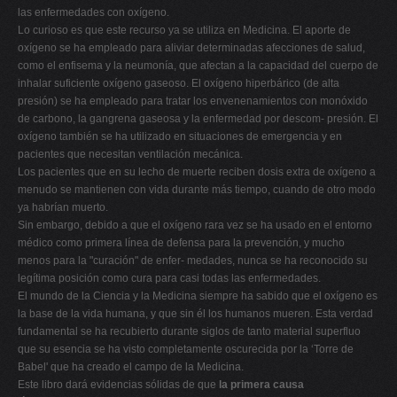
las enfermedades con oxígeno.
Lo curioso es que este recurso ya se utiliza en Medicina. El aporte de
oxígeno se ha empleado para aliviar determinadas afecciones de salud,
como el enfisema y la neumonía, que afectan a la capacidad del cuerpo de
inhalar suficiente oxígeno gaseoso. El oxígeno hiperbárico (de alta
presión) se ha empleado para tratar los envenenamientos con monóxido
de carbono, la gangrena gaseosa y la enfermedad por descom- presión. El
oxígeno también se ha utilizado en situaciones de emergencia y en
pacientes que necesitan ventilación mecánica.
Los pacientes que en su lecho de muerte reciben dosis extra de oxígeno a
menudo se mantienen con vida durante más tiempo, cuando de otro modo
ya habrían muerto.
Sin embargo, debido a que el oxígeno rara vez se ha usado en el entorno
médico como primera línea de defensa para la prevención, y mucho
menos para la "curación" de enfer- medades, nunca se ha reconocido su
legítima posición como cura para casi todas las enfermedades.
El mundo de la Ciencia y la Medicina siempre ha sabido que el oxígeno es
la base de la vida humana, y que sin él los humanos mueren. Esta verdad
fundamental se ha recubierto durante siglos de tanto material superfluo
que su esencia se ha visto completamente oscurecida por la ‘Torre de
Babel' que ha creado el campo de la Medicina.
Este libro dará evidencias sólidas de que
la primera causa