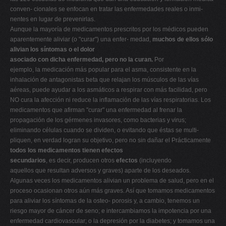
conven- cionales se enfocan en tratar las enfermedades reales o inmi-
nentes en lugar de prevenirlas.
Aunque la mayoría de medicamentos prescritos por los médicos pueden
aparentemente aliviar (o "curar") una enfer- medad,
muchos de ellos sólo
alivian los síntomas o el dolor
asociado con dicha enfermedad, pero no la curan.
Por
ejemplo, la medicación más popular para el asma, consistente en la
inhalación de antagonistas beta que relajan los músculos de las vías
aéreas, puede ayudar a los asmáticos a respirar con más facilidad, pero
NO cura la afección ni reduce la inflamación de las vías respiratorias. Los
medicamentos que afirman "curar" una enfermedad al frenar la
propagación de los gérmenes invasores, como bacterias y virus;
eliminando células cuando se dividen, o evitando que éstas se multi-
pliquen, en verdad logran su objetivo, pero no sin dañar el Prácticamente
todos los medicamentos tienen efectos
secundarios
, es decir, producen otros
efectos
(incluyendo
aquellos que resultan adversos y graves) aparte de los deseados.
Algunas veces los medicamentos alivian un problema de salud, pero en el
proceso ocasionan otros aún más graves. Así que tomamos medicamentos
para aliviar los síntomas de la osteo- porosis y, a cambio, tenemos un
riesgo mayor de cáncer de seno; e intercambiamos la impotencia por una
enfermedad cardiovascular; o la depresión por la diabetes; y tomamos una