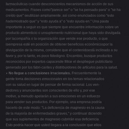
farmacéuticas cuando desconocenlos mecanismos de acción de sus
medicamentos. Frases como"parece ser" o "se ha pensado para" o "se ha
creído que" seutilizan ampliamente, así como enunciados como "esto
hademostrado que" y "esto ayuda a" o "esto ayuda en." Una pauta
importante a seguir es que siempre que encuentre información sobre un
producto alimenticio o unsuplemento nutricional que haya sido divulgada
por lacompañía o la organización que vende ese producto, o que
laempresa esté en posición de obtener beneficios económicospor la
divulgación de la misma, considere que el contenidoestá inclinado a su
favor y, por lo tanto, es poco fidedigno. Encambio, busque productos
reconocidos por expertos capacesde filtrar el despliegue publicitario
generado por los fabri-cantes y distribuidores de artículos para la salud.
◗ No llegue a conclusiones irracionales.
Frecuentemente la
gente toma decisiones
emocionales
en los temas relacionados
con su salud en lugar de pensar de forma racional. Los ven-
dedores y anunciantes son conscientes de ello y, por ese
motivo, a menudo apelarán a sus emociones en un esfuerzo
para vender sus productos. Por ejemplo, una empresa podría
hacerlo de este modo: "La deficiencia de magnesio es la causa
de la mayoría de enfermedades graves," y continuar diciendo
que sus suplementos de magnesio cubrirán esa deficiencia.
Esto podría hacer que usted llegara a la conclusión que ellos