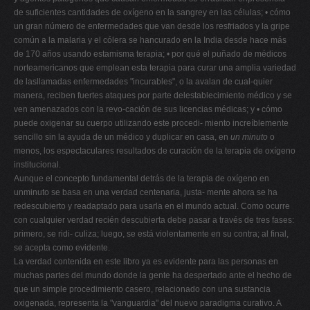
de suficientes cantidades de oxígeno en la sangrey en las células; • cómo
un gran número de enfermedades que van desde los resfriados y la gripe
común a la malaria y el cólera se hancurado en la India desde hace más
de 170 años usando estamisma terapia; • por qué el puñado de médicos
norteamericanos que emplean esta terapia para curar una amplia variedad
de lasllamadas enfermedades "incurables", o la avalan de cual-quier
manera, reciben fuertes ataques por parte delestablecimiento médico y se
ven amenazados con la revo-cación de sus licencias médicas; y • cómo
puede oxigenar su cuerpo utilizando este procedi- miento increíblemente
sencillo sin la ayuda de un médico y duplicar en casa, en
un minuto
o
menos, los espectaculares resultados de curación de la terapia de oxígeno
institucional.
Aunque el concepto fundamental detrás de la terapia de oxígeno en
unminuto se basa en una verdad centenaria, justa- mente ahora se ha
redescubierto y readaptado para usarla en el mundo actual. Como ocurre
con cualquier verdad recién descubierta debe pasar a través de tres fases:
primero, se ridi- culiza; luego, se está violentamente en su contra; al final,
se acepta como evidente.
La verdad contenida en este libro ya es evidente para las personas en
muchas partes del mundo donde la gente ha despertado ante el hecho de
que un simple procedimiento casero, relacionado con una sustancia
oxigenada, representa la "vanguardia" del nuevo paradigma curativo. A