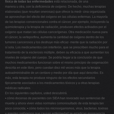
física de todas las enfermedades
está relacionada, de una
manera u otra, con la
deficiencia de oxígeno
. De hecho, muchas terapias
elaboradas (que resultan onerosas) que ofrece la medi- cina organizada
se aprovechan del efecto del oxígeno en las células enfermas. La mayoría
de las terapias convencionales contra el cáncer, por ejemplo, incluyendo la
quimioterapia y la terapia de radiación, producen efectos activados por el
oxígeno que matan las células cancerígenas. Otra medicación nueva para
el cáncer, la verteporfina, aumenta la cantidad de oxígeno dentro de los
tumores cancerosos y los destruye más eficaz- mente que la radiación por
sí sola. Los medicamentos con interferón, que se prescriben mucho para el
tratamiento de la esclerosis múltiple, deben su eficacia a que aumentan los
niveles de oxígeno del cuerpo. Se podría llegar a la conclusión de que
muchos medicamentos funcionan sobre el mismo principio de oxigenación
descrita en este libro, pero cuestan diez mil veces más que la terapia
autoadministrable de un centavo y medio por día que aquí describo. Es
más, esta terapia no produce ninguno de los efectos secundarios
típicamente asociados a los medicamentos tóxicos y a otras terapias
médicas radicales.
En los siguientes capítulos, usted descubrirá.
• cómo docenas de pacientes con SIDA han revocado sus sentencias de
muerte y ahora viven vidas normales comoresultado de esta terapia tan
poco conocida; • cómo todos los microorganismos, virus, bacterias, toxinas
y agentes patógenos que causan enfermedad se erradican enpresencia