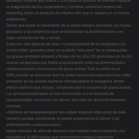
vendedor brillante que pueda 2 Los médicos muertos no mienten capturar
la imaginación de los compradores y construir unenorme imperio del
marketing sobre un pedacito de informa-ción que ni siquiera es un hecho
establecido.
Desde que existe el movimiento de la salud natural y bienestar, las modas
pasajeras y las tendencias que se fundaronen la desinformación o en
datos erróneos han ido y venido.
Estas son sólo algunas de ellas: • La popularidad de la margarina y los
aceites hidro- genados como un sustituto "más sano" de la mantequillay
las grasas animales empezó a finales de los años 50 yprincipios de los 60,
cuando se pensaba que había unacorrelación entre las enfermedades
cardiovasculares y elconsumo de grasa animal. Esto se refutó en el
2000,cuando se descubrió que los ácidos grasos transaturados,que están
presentes en los aceites químicos hidrogenadosy la margarina, tienen
efectos dañinos que, incluso, sonpeores que el consumo de grasa animal.
Las grasastransaturadas se han relacionado con el aumento de
lascardiopatías coronarias y el cáncer, así como de otrasenfermedades
crónicas.
• Millones de norteamericanos han estado tomando altas dosis de beta
caroteno porque inicialmente se pensó queprevenía el cáncer y las
enfermedades cardiovasculares.
Varios estudios de años de duración han refutado esto,incluyendo uno
realizado a 18.000 sujetos que nomostraron ninguna reducción