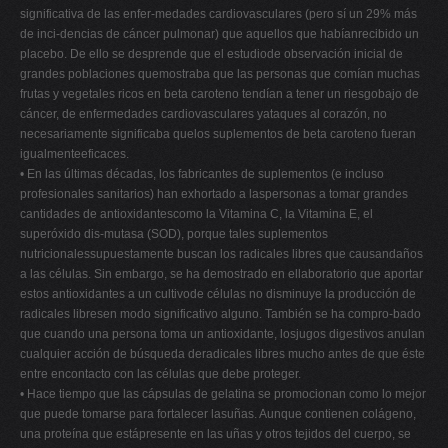
significativa de las enfer-medades cardiovasculares (pero sí un 29% más
de inci-dencias de cáncer pulmonar) que aquellos que habíanrecibido un
placebo. De ello se desprende que el estudiode observación inicial de
grandes poblaciones quemostraba que las personas que comían muchas
frutas y vegetales ricos en beta caroteno tendían a tener un riesgobajo de
cáncer, de enfermedades cardiovasculares yataques al corazón, no
necesariamente significaba quelos suplementos de beta caroteno fueran
igualmenteeficaces.
• En las últimas décadas, los fabricantes de suplementos (e incluso
profesionales sanitarios) han exhortado a laspersonas a tomar grandes
cantidades de antioxidantescomo la Vitamina C, la Vitamina E, el
superóxido dis-mutasa (SOD), porque tales suplementos
nutricionalessupuestamente buscan los radicales libres que causandaños
a las células. Sin embargo, se ha demostrado en ellaboratorio que aportar
estos antioxidantes a un cultivode células no disminuye la producción de
radicales libresen modo significativo alguno. También se ha compro-bado
que cuando una persona toma un antioxidante, losjugos digestivos anulan
cualquier acción de búsqueda deradicales libres mucho antes de que éste
entre encontacto con las células que debe proteger.
• Hace tiempo que las cápsulas de gelatina se promocionan como lo mejor
que puede tomarse para fortalecer lasuñas. Aunque contienen colágeno,
una proteína que estápresente en las uñas y otros tejidos del cuerpo, se