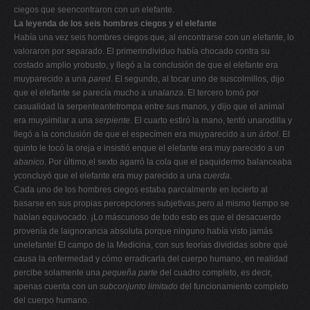
ciegos que seencontraron con un elefante.
La leyenda de los seis hombres ciegos y el elefante
Había una vez seis hombres ciegos que, al encontrarse con un elefante, lo
valoraron por separado. El primerindividuo había chocado contra su
costado amplio yrobusto, y llegó a la conclusión de que el elefante era
muyparecido a una
pared
. El segundo, al tocar uno de suscolmillos, dijo
que el elefante se parecía mucho a una
lanza
. El tercero tomó por
casualidad la serpenteantetrompa entre sus manos, y dijo que el animal
era muysimilar a una
serpiente
. El cuarto estiró la mano, tentó unarodilla y
llegó a la conclusión de que el especímen era muyparecido a un
árbol
. El
quinto le tocó la oreja e insistió enque el elefante era muy parecido a un
abanico
. Por último,el sexto agarró la cola que el paquidermo balanceaba
yconcluyó que el elefante era muy parecido a una
cuerda
.
Cada uno de los hombres ciegos estaba parcialmente en locierto al
basarse en sus propias percepciones subjetivas,pero al mismo tiempo se
habían equivocado. ¡Lo máscurioso de todo esto es que el desacuerdo
provenía de laignorancia absoluta porque ninguno había visto jamás
unelefante! El campo de la Medicina, con sus teorías divididas sobre qué
causa la enfermedad y cómo erradicarla del cuerpo humano, en realidad
percibe solamente una
pequeña parte
del cuadro completo, es decir,
apenas cuenta con un
subconjunto
limitado
del funcionamiento completo
del cuerpo humano.