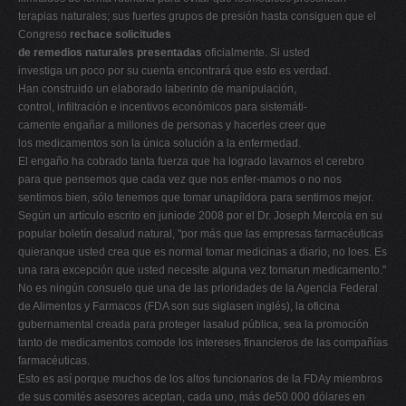
terapias naturales; sus fuertes grupos de presión hasta consiguen que el
Congreso
rechace solicitudes
de remedios naturales presentadas
oficialmente. Si usted
investiga un poco por su cuenta encontrará que esto es verdad.
Han construido un elaborado laberinto de manipulación,
control, infiltración e incentivos económicos para sistemáti-
camente engañar a millones de personas y hacerles creer que
los medicamentos son la única solución a la enfermedad.
El engaño ha cobrado tanta fuerza que ha logrado lavarnos el cerebro
para que pensemos que cada vez que nos enfer-mamos o no nos
sentimos bien, sólo tenemos que tomar unapíldora para sentirnos mejor.
Según un artículo escrito en juniode 2008 por el Dr. Joseph Mercola en su
popular boletín desalud natural, "por más que las empresas farmacéuticas
quieranque usted crea que es normal tomar medicinas a diario, no loes. Es
una rara excepción que usted necesite alguna vez tomarun medicamento."
No es ningún consuelo que una de las prioridades de la Agencia Federal
de Alimentos y Farmacos (FDA son sus siglasen inglés), la oficina
gubernamental creada para proteger lasalud pública, sea la promoción
tanto de medicamentos comode los intereses financieros de las compañías
farmacéuticas.
Esto es así porque muchos de los altos funcionarios de la FDAy miembros
de sus comités asesores aceptan, cada uno, más de50.000 dólares en