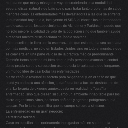
medida en que más y más gente vaya descubriendo esta modalidad
segura, eficaz, natural y de bajo costo para tratar tanto problemas de salud
menores como las enfermedades más devastadoras a las que se enfrenta
la humanidad hoy en día, incluyendo el SIDA, el cáncer, las enfermedades
cardiovasculares, los padecimientos de Alzheimer y Parkinson, puede que
no sólo mejore la calidad de vida de la población sino que también ayude
a resolver nuestra crisis nacional de índole sanitaria.
Yo he escrito este libro con la esperanza de que esta terapia sea aceptada
por más médicos, no sólo en Estados Unidos sino en todo el mundo, y que
se convierta en una parte valiosa de la práctica médica predominante.
También forma parte de mi idea de que más personas asuman el control
de su propia salud y su curación usando esta terapia, para que tengamos
un mundo libre de casi todas las enfermedades.
n este capítulo revelaré el secreto para oxigenar el y, en el caso de que
usted ya padezca una afección, le daré unaforma fácil de deshacerse de
ella. La terapia de oxígeno aquíexpuesta en realidad no "cura" la
enfermedad, sino que creaen su cuerpo un ambiente inhabitable para los
micro-organismos, virus, bacterias dañinas y agentes patógenos quela
causan. Por lo tanto, permitirá que su cuerpo se cure a símismo.
La enfermedad es un gran negocio:
La terrible verdad
Caso en cuestión: Los norteamericanos gastan más en saludque la