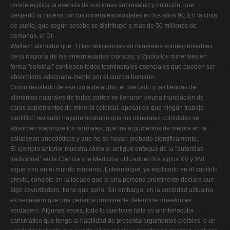
donde explica la esencia de sus ideas sobresalud y nutrición, que
despertó la histeria por los mineralescoloidales en los años 90. En la cinta
de audio, que según sesabe se distribuyó a más de 50 millones de
personas, el Dr.
Wallach afirmaba que: 1) las deficiencias en minerales sonresponsables
de la mayoría de las enfermedades crónicas; y 2)sólo los minerales en
forma "coloidal" contienen todos losminerales esenciales que pueden ser
absorbidos adecuada-mente por el cuerpo humano.
Como resultado de esa cinta de audio, el mercado y las tiendas de
alimentos naturales de todas partes se llenaron deuna inundación de
caros suplementos de mineral coloidal, apesar de que ningún trabajo
científico revisado hayademostrado que los minerales coloidales se
absorben mejorque los normales, que los argumentos de mejora en la
saludsean anecdóticos y que no se hayan probado científicamente.
El ejemplo anterior muestra cómo el antiguo enfoque de la "autoridad
tradicional" en la Ciencia y la Medicina utilizadoen los siglos XV y XVI
sigue vivo en el mundo moderno. Esteenfoque, ya explicado en el capítulo
previo, consiste en la ideade que si una persona prominente declara que
algo esverdadero, tiene que serlo. Sin embargo, en la sociedad actualno
es necesario que una persona prominente determine quealgo es
verdadero. Algunas veces, todo lo que hace falta es uninterlocutor
carismático que tenga la habilidad de presentarargumentos creíbles, o un