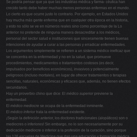
Se podría pensar que ya que las industrias médica y farma- céutica han
crecido tanto debe haber muchas menos personas enfermas en el mundo.
Lo cierto es que ocurre justo lo contrario. Por ejemplo, en Estados Unidos
hay mucha más gente enferma que en cualquier otra época en la historia,
y esto no sólo se ve en números reales sino como porcentaje de la Lo
anterior no pretende de ninguna manera desacreditar a los médicos,
personal del sector salud e instituciones que sinceramente tienen buenas
intenciones de ayudar a curar a las personas y erradicar enfermedades.
Los argumentos simplemente se refieren a un sistema médico ineficaz que
se concentra en la enfermedad y no en la salud, que promueve
procedimientos, medicamentos o tratamientos costosos (es decir,
impulsados por beneficios económicos), invasivos y potencialmente
peligrosos (incluso mortales), en lugar de ofrecer tratamientos o terapias
sencillas, naturales, económicas y eficaces que, además, no tienen efectos
secundarios.
Hay un proverbio chino que dice: El
médico superior
previene la
enfermedad.
El
médico mediocre
se ocupa de la enfermedad inminente.
El
médico inferior
trata la enfermedad existente.
¡Según la definición anterior, los doctores tradicionales (alopáticos) son o
mediocres o inferiores! Sin embargo, no lo son necesariamente por su
dedicación mediocre o inferior a la profesión de la curación, sino porque
las 126 escuelas de Medicina que dan una educación y formación médica