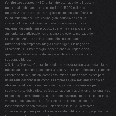
tion Business Journal
(NBJ), el tamaño estimado de la industria
nutricional global americana es de $11.415.000 millones de
dólares. A pesar de no ser el negocio de trillones de dólares de
la industria farmacéutica, es una gran industria de casi un
cuarto de trillón de dólares, formada por empresas que se
encargan de vender sus productos de forma creativa, a fin de
aumentar su participación en el siempre creciente mercado de
la nutrición. Aunque muchas compañías del mercado
nutricional son empresas íntegras que dirigen sus negocios
éticamente, su sustento sigue dependiendo del ingenio con
que comercialicen sus productos para diferenciarlos de los de
sus competidores.
3 Sistema Nervioso Central Teniendo en consideración la abundancia de
publicidad no comprobada sobre la salud y de los engaños que existen en
elmercado de la nutrición, como consumidor, lo más conve-niente para
usted sería desconfiar de cómo las empresas, que seinteresan sólo en
obtener beneficios, usarán su poder depseudológica errónea pero
seductora y su doble discurso (sus-tentado en la apelación emocional a su
miedo a la enfermedad)para que compre sus productos. Incluso, algunos
vendedorescreativos recurrirán a inculcarle la creencia de que
los"científicos" saben más que usted sobre la salud. Reforzarán
sunecesidad por sus productos exponiendo publicidad ypropaganda que