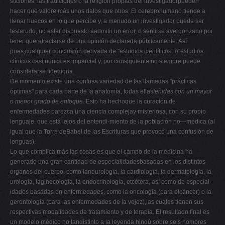
sticiones, las tradiciones o la religión propias del investigadorpueden
hacer que valore más unos datos que otros. El cerebrohumano tiende a
llenar huecos en lo que percibe y, a menudo,un investigador puede ser
testarudo, no estar dispuesto aadmitir un error, o sentirse avergonzado por
tener queretractarse de una opinión declarada públicamente. Así
pues,cualquier conclusión derivada de "estudios científicos" o"estudios
clínicos casi nunca es imparcial y, por consiguiente,no siempre puede
considerarse fidedigna.
De momento existe una confusa variedad de las llamadas "prácticas
óptimas" para cada parte de la anatomía, todas ellas
teñidas con un mayor
o menor grado de enfoque.
Esto ha hechoque la curación de
enfermedades parezca una ciencia complejay misteriosa, con su propio
lenguaje, que está lejos del entendi-miento de la población no—médica (al
igual que la Torre deBabel de las Escrituras que provocó una confusión de
lenguas).
Lo que complica más las cosas es que el campo de la medicina ha
generado una gran cantidad de especialidadesbasadas en los distintos
órganos del cuerpo, como laneurología, la cardiología, la dermatología, la
urología, laginecología, la endocrinología, etcétera, así como de especial-
idades basadas en enfermedades, como la oncología (para elcáncer) o la
gerontología (para las enfermedades de la vejez),las cuales tienen sus
respectivas modalidades de tratamiento y de terapia. El resultado final es
un modelo médico no tandistinto a la leyenda hindú sobre seis hombres