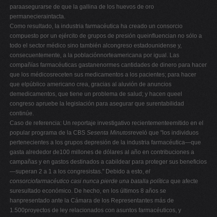
paraasegurarse de que la gallina de los huevos de oro
permanecieraintacta.
Como resultado, la industria farmacéutica ha creado un consorcio
compuesto por un ejército de grupos de presión queinfluencian no sólo a
todo el sector médico sino también alcongreso estadounidense y,
consecuentemente, a la poblaciónnorteamericana por igual. Las
compañías farmacéuticas gastanenormes cantidades de dinero para hacer
que los médicosreceten sus medicamentos a los pacientes; para hacer
que elpúblico americano crea, gracias al aluvión de anuncios
demedicamentos, que tiene un problema de salud; y hacen queel
congreso apruebe la legislación para asegurar que surentabilidad
continúe.
Caso de referencia: Un reportaje investigativo recientementeemitido en el
popular programa de la CBS
Sesenta Minutos
reveló que "los individuos
pertenecientes a los grupos depresión de la industria farmacéutica—que
gasta alrededor de100 millones de dólares al año en contribuciones a
campañas y en gastos destinados a cabildear para proteger sus beneficios
—superan 2 a 1 a los congresistas." Debido a esto,
el
consorciofarmacéutico casi nunca pierde una batalla política
que afecte
suresultado económico. De hecho, en los últimos 8 años se
hanpresentado ante la Cámara de los Representantes más de
1.500proyectos de ley relacionados con asuntos farmacéuticos, y