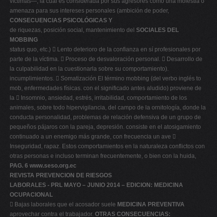
víctimas—, la cual es considerada por sus agresores como una molestia o
amenaza para sus intereses personales (ambición de poder,
CONSECUENCIAS PSICOLÓGICAS Y
de riquezas, posición social, mantenimiento del
SOCIALES DEL
MOBBING
status quo, etc.)  Lento deterioro de la confianza en sí profesionales por
parte de la víctima.  Proceso de desvaloración personal.  Desarrollo de
la culpabilidad en la cuestionarla sobre su comportamiento).
incumplimientos.  Somatización El término mobbing (del verbo inglés to
mob, enfermedades físicas. con el significado antes aludido) proviene de
la  Insomnio, ansiedad, estrés, irritabilidad, comportamiento de los
animales, sobre todo hipervigilancia, del campo de la ornitología, donde la
conducta personalidad, problemas de relación defensiva de un grupo de
pequeños pájaros con la pareja, depresión. consiste en el atosigamiento
continuado a un enemigo más grande, con frecuencia un ave 
Inseguridad, rapaz. Estos comportamientos en la naturaleza conflictos con
otras personas e incluso terminan frecuentemente, o bien con la huida,
PAG. 6
www.seso.org.ec
REVISTA PREVENCION DE RIESGOS
LABORALES - PRL MAYO – JUNIO 2014 – EDICION: MEDICINA
OCUPACIONAL
 Bajas laborales que el acosador suele
MEDICINA PREVENTIVA
aprovechar contra el trabajador.
OTRAS CONSECUENCIAS: