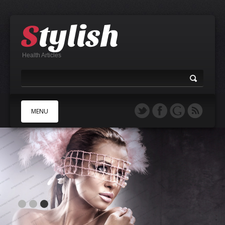
Health Articles
MENU
A
B
C
D
E
F