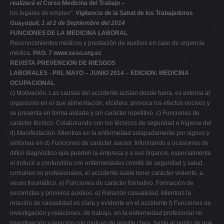
realizará el
Curso Medicina del Trabajo –
los lugares de empleo".
Vigilancia de la Salud de los Trabajadores
Guayaquil, 1 al 2 de Septiembre del 2014
FUNCIONES DE LA MEDICINA LABORAL
Reconocimientos médicos y prestación de auxilios en caso de urgencia
médica.
PAG. 7
www.seso.org.ec
REVISTA PREVENCION DE RIESGOS
LABORALES - PRL MAYO – JUNIO 2014 – EDICION: MEDICINA
OCUPACIONAL
c) Motivación. Las causas del accidente actúan desde fuera, es externa al
organismo en el que alimentación, etcétera. provoca los efectos nocivos y
se presenta en forma aislada y sin carácter repetitivo. c) Funciones de
carácter técnico. Colaborando con los técnicos de seguridad e higiene del
d) Manifestación. Mientras en la enfermedad solapadamente por signos y
síntomas en d) Funciones de carácter asesor. Informando a ocasiones de
difícil diagnóstico que pueden la empresa y a sus órganos, especialmente
el inducir a confundirla con enfermedades comité de seguridad y salud.
comunes no profesionales, el accidente suele tener carácter violento, a
veces traumático. e) Funciones de carácter formativo. Formación de
socorristas y primeros auxilios. e) Relación casualidad. Mientras la
relación de casualidad es clara y evidente en el accidente f) Funciones de
investigación y relaciones. de trabajo, en la enfermedad profesional no
Investigación y relación con mutuas de resulta clara, hasta el punto de que