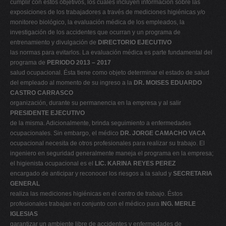
cumplir con estos objetivos, los cuales incluyen información sobre las
exposiciones de los trabajadores a través de mediciones higiénicas y/o
monitoreo biológico, la evaluación médica de los empleados, la
investigación de los accidentes que ocurran y un programa de
entrenamiento y divulgación de
DIRECTORIO EJECUTIVO
las normas para evitarlos. La evaluación médica es parte fundamental del
programa de
PERIODO 2013 – 2017
salud ocupacional. Ésta tiene como objeto determinar el estado de salud
del empleado al momento de su ingreso a la
DR. MOISES EDUARDO
CASTRO CARRASCO
organización, durante su permanencia en la empresa y al salir
PRESIDENTE EJECUTIVO
de la misma. Adicionalmente, brinda seguimiento a enfermedades
ocupacionales. Sin embargo, el médico
DR. JORGE CAMACHO VACA
ocupacional necesita de otros profesionales para realizar su trabajo. El
ingeniero en seguridad generalmente maneja el programa en la empresa;
el higienista ocupacional es el
LIC. KARINA REYES PEREZ
encargado de anticipar y reconocer los riesgos a la salud y
SECRETARIA
GENERAL
realiza las mediciones higiénicas en el centro de trabajo. Éstos
profesionales trabajan en conjunto con el médico para
ING. MERLE
IGLESIAS
garantizar un ambiente libre de accidentes y enfermedades de