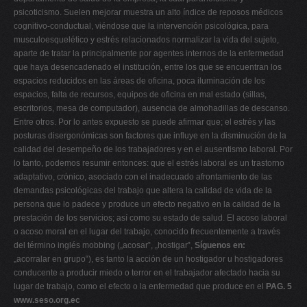
psicoticismo. Suelen mejorar muestra un alto índice de reposos médicos
cognitivo-conductual, viéndose que la intervención psicológica, para
musculoesquelético y estrés relacionados normalizar la vida del sujeto,
aparte de tratar la principalmente por agentes internos de la enfermedad
que haya desencadenado el institución, entre los que se encuentran los
espacios reducidos en las áreas de oficina, poca iluminación de los
espacios, falta de recursos, equipos de oficina en mal estado (sillas,
escritorios, mesa de computador), ausencia de almohadillas de descanso.
Entre otros. Por lo antes expuesto se puede afirmar que; el estrés y las
posturas disergonómicas son factores que influye en la disminución de la
calidad del desempeño de los trabajadores y en el ausentismo laboral. Por
lo tanto, podemos resumir entonces: que el estrés laboral es un trastorno
adaptativo, crónico, asociado con el inadecuado afrontamiento de las
demandas psicológicas del trabajo que altera la calidad de vida de la
persona que lo padece y produce un efecto negativo en la calidad de la
prestación de los servicios; así como su estado de salud. El acoso laboral
o acoso moral en el lugar del trabajo, conocido frecuentemente a través
del término inglés mobbing („acosar‟, „hostigar‟,
Síguenos en:
„acorralar en grupo‟), es tanto la acción de un hostigador u hostigadores
conducente a producir miedo o terror en el trabajador afectado hacia su
lugar de trabajo, como el efecto o la enfermedad que produce en el
PAG. 5
www.seso.org.ec