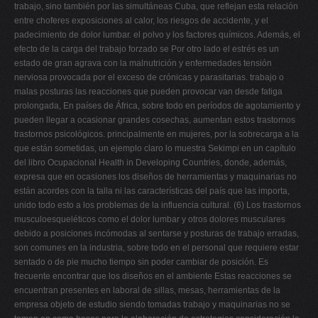
trabajo, sino también por las simultáneas Cuba, que reflejan esta relación
entre choferes exposiciones al calor, los riesgos de accidente, y el
padecimiento de dolor lumbar. el polvo y los factores químicos. Además, el
efecto de la carga del trabajo forzado se Por otro lado el estrés es un
estado de gran agrava con la malnutrición y enfermedades tensión
nerviosa provocada por el exceso de crónicas y parasitarias. trabajo o
malas posturas las reacciones que pueden provocar van desde fatiga
prolongada, En países de África, sobre todo en períodos de agotamiento y
pueden llegar a ocasionar grandes cosechas, aumentan estos trastornos
trastornos psicológicos. principalmente en mujeres, por la sobrecarga a la
que están sometidas, un ejemplo claro lo muestra Sekimpi en un capítulo
del libro Ocupacional Health in Developing Countries, donde, además,
expresa que en ocasiones los diseños de herramientas y maquinarias no
están acordes con la talla ni las características del país que las importa,
unido todo esto a los problemas de la influencia cultural. (6) Los trastornos
musculoesqueléticos como el dolor lumbar y otros dolores musculares
debido a posiciones incómodas al sentarse y posturas de trabajo erradas,
son comunes en la industria, sobre todo en el personal que requiere estar
sentado o de pie mucho tiempo sin poder cambiar de posición. Es
frecuente encontrar que los diseños en el ambiente Estas reacciones se
encuentran presentes en laboral de sillas, mesas, herramientas de la
empresa objeto de estudio siendo tomadas trabajo y maquinarias no se