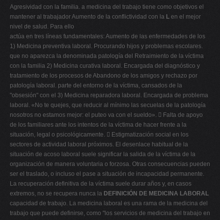
Agresividad con la familia. a medicina del trabajo tiene como objetivos el
mantener al trabajador Aumento de la conflictividad con la
L
en el mejor
nivel de salud. Para ello
actúa en tres líneas fundamentales: Aumento de las enfermedades de los
1) Medicina preventiva laboral. Procurando hijos y problemas escolares.
que no aparezca la denominada patología del Retraimiento de la víctima
con la familia 2) Medicina curativa laboral. Encargada del diagnóstico y
tratamiento de los procesos de Abandono de los amigos y rechazo por
patología laboral. parte del entorno de la víctima, cansados de la
"obsesión" con el 3) Medicina reparadora laboral. Encargada de problema
laboral. «No te quejes, que reducir al mínimo las secuelas de la patología
nosotros no estamos mejor: el puteo va con el sueldo».  Falta de apoyo
de los familiares ante los intentos de la víctima de hacer frente a la
situación, legal o psicológicamente.  Estigmatización social en los
sectores de actividad laboral próximos. El desenlace habitual de la
situación de acoso laboral suele significar la salida de la víctima de la
organización de manera voluntaria o forzosa. Otras consecuencias pueden
ser el traslado, o incluso el pase a situación de incapacidad permanente.
La recuperación definitiva de la víctima suele durar años y, en casos
extremos, no se recupera nunca la
DEFINICIÓN DE MEDICINA LABORAL
capacidad de trabajo. La medicina laboral es una rama de la medicina del
trabajo que puede definirse, como "los servicios de medicina del trabajo en