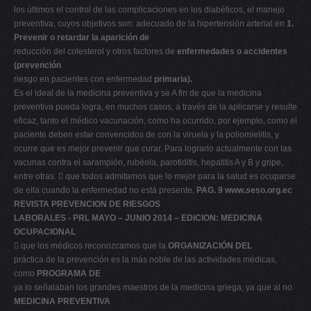
los últimos el control de las complicaciones en los diabéticos, el manejo
preventiva, cuyos objetivos son: adecuado de la hipertensión arterial en
1.
Prevenir o retardar la aparición de
reducción del colesterol y otros factores de
enfermedades o accidentes
(prevención
riesgo en pacientes con enfermedad
primaria).
Es el ideal de la medicina preventiva y se A fin de que la medicina
preventiva pueda logra, en muchos casos, a través de la aplicarse y resulte
eficaz, tanto el médico vacunación, como ha ocurrido, por ejemplo, como el
paciente deben estar convencidos de con la viruela y la poliomielitis, y
ocurre que es mejor prevenir que curar. Para lograrlo actualmente con las
vacunas contra el sarampión, rubéola, parotiditis, hepatitis A y B y gripe,
entre otras.  que todos admitamos que lo mejor para la salud es ocuparse
de ella cuando la enfermedad no está presente,
PAG. 9
www.seso.org.ec
REVISTA PREVENCION DE RIESGOS
LABORALES - PRL MAYO – JUNIO 2014 – EDICION: MEDICINA
OCUPACIONAL
 que los médicos reconozcamos que la
ORGANIZACIÓN DEL
práctica de la prevención es la más noble de las actividades médicas,
como
PROGRAMA DE
ya lo señalaban los grandes maestros de la medicina griega, ya que al no
MEDICINA PREVENTIVA