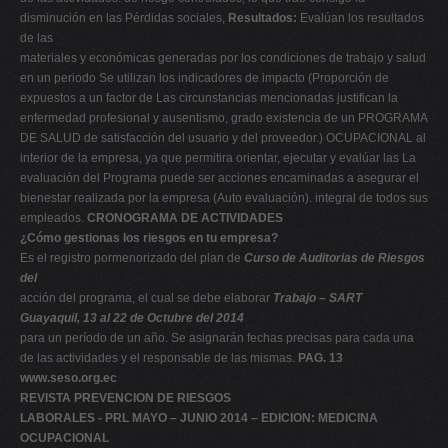
disminución en las Pérdidas sociales,
Resultados:
Evalúan los resultados
de las
materiales y económicas generadas por los condiciones de trabajo y salud
en un periodo Se utilizan los indicadores de impacto (Proporción de
expuestos a un factor de Las circunstancias mencionadas justifican la
enfermedad profesional y ausentismo, grado existencia de un PROGRAMA
DE SALUD de satisfacción del usuario y del proveedor.) OCUPACIONAL al
interior de la empresa, ya que permitira orientar, ejecutar y evalúar las La
evaluación del Programa puede ser acciones encaminadas a asegurar el
bienestar realizada por la empresa (Auto evaluación). integral de todos sus
empleados.
CRONOGRAMA DE ACTIVIDADES
¿Cómo gestionas los riesgos en tu empresa?
Es el registro pormenorizado del plan de
Curso de Auditorias de Riesgos
del
acción del programa, el cual se debe elaborar
Trabajo – SART
Guayaquil, 13 al 22 de Octubre del 2014
para un período de un año. Se asignarán fechas precisas para cada una
de las actividades y el responsable de las mismas.
PAG. 13
www.seso.org.ec
REVISTA PREVENCION DE RIESGOS
LABORALES - PRL MAYO – JUNIO 2014 – EDICION: MEDICINA
OCUPACIONAL