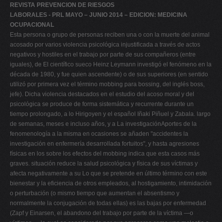
REVISTA PREVENCION DE RIESGOS
LABORALES - PRL MAYO – JUNIO 2014 – EDICION: MEDICINA
OCUPACIONAL
Esta persona o grupo de personas reciben una o con la muerte del animal
acosado por varios violencia psicológica injustificada a través de actos
negativos y hostiles en el trabajo por parte de sus compañeros (entre
iguales), de El científico sueco Heinz Leymann investigó el fenómeno en la
década de 1980, y fue quien ascendente) o de sus superiores (en sentido
utilizó por primera vez el término mobbing para bossing, del inglés boss,
jefe). Dicha violencia destacados en el estudio del acoso moral y del
psicológica se produce de forma sistemática y recurrente durante un
tiempo prolongado, a lo Hirigoyen y el español Iñaki Piñuel y Zabala. largo
de semanas, meses e incluso años, y a La investigaciónAportes de la
fenomenología a la misma en ocasiones se añaden "accidentes la
investigación en enfermería desarrollada fortuitos", y hasta agresiones
físicas en los sobre los efectos del mobbing indica que esta casos más
graves. situación reduce la salud psicológica y física de sus víctimas y
afecta negativamente a su Lo que se pretende en último término con este
bienestar y la eficiencia de otros empleados, al hostigamiento, intimidación
o perturbación (o mismo tiempo que aumentan el absentismo y
normalmente la conjugación de todas ellas) es las bajas por enfermedad
(Zapf y Einarsen, el abandono del trabajo por parte de la víctima —o