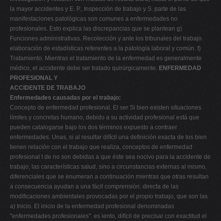
la mayor accidentes y E. P., Inspección de trabajo y S. parte de las
manifestaciones patológicas son comunes a enfermedades no
profesionales. Esto explica las discrepancias que se plantean g)
Funciones administrativas. Recolección y ante los tribunales del trabajo.
elaboración de estadísticas referentes a la patología laboral y común. f)
Tratamiento. Mientras el tratamiento de la enfermedad es generalmente
médico, el accidente debe ser tratado quirúrgicamente.
ENFERMEDAD
PROFESIONAL Y
ACCIDENTE DE TRABAJO
Enfermedades causadas por el trabajo:
Concepto de enfermedad profesional. El ser Si bien existen situaciones
límites y concretas humano, debido a su actividad profesional está que
pueden catalogarse bajo los dos términos expuesto a contraer
enfermedades. Unas, si al resultar difícil una definición exacta de los bien
tienen relación con el trabajo que realiza, conceptos de enfermedad
profesional t de no son debidas a que éste sea nocivo para la accidente de
trabajo, las características salud, sino a circunstancias externas al mismo,
diferenciales que se enumeran a continuación mientras que otras resultan
a consecuencia ayudan a una fácil comprensión: directa de las
modificaciones ambientales provocadas por el propio trabajo, que son las
a) Inicio. El inicio de la enfermedad profesional denominadas
"enfermedades profesionales". es lento, difícil de precisar con exactitud el