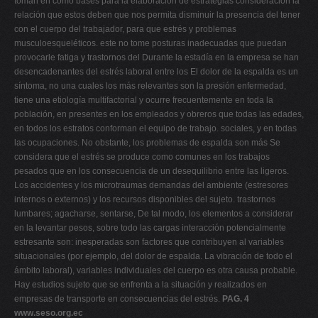
toman en como bases para la elaboración de estrategias consideración la
relación que estos deben que nos permita disminuir la presencia del tener
con el cuerpo del trabajador, para que estrés y problemas
musculoesqueléticos. este no tome posturas inadecuadas que puedan
provocarle fatiga y trastornos del Durante la estadía en la empresa se han
desencadenantes del estrés laboral entre los El dolor de la espalda es un
síntoma, no una cuales los más relevantes son la presión enfermedad,
tiene una etiología multifactorial y ocurre frecuentemente en toda la
población, en presentes en los empleados y obreros que todas las edades,
en todos los estratos conforman el equipo de trabajo. sociales, y en todas
las ocupaciones. No obstante, los problemas de espalda son más Se
considera que el estrés se produce como comunes en los trabajos
pesados que en los consecuencia de un desequilibrio entre las ligeros.
Los accidentes y los microtraumas demandas del ambiente (estresores
internos o externos) y los recursos disponibles del sujeto. trastornos
lumbares; agacharse, sentarse, De tal modo, los elementos a considerar
en la levantar pesos, sobre todo las cargas interacción potencialmente
estresante son: inesperadas son factores que contribuyen al variables
situacionales (por ejemplo, del dolor de espalda. La vibración de todo el
ámbito laboral), variables individuales del cuerpo es otra causa probable.
Hay estudios sujeto que se enfrenta a la situación y realizados en
empresas de transporte en consecuencias del estrés.
PAG. 4
www.seso.org.ec