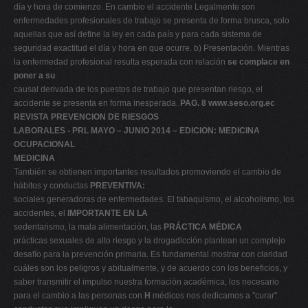
día y hora de comienzo. En cambio el accidente Legalmente son
enfermedades profesionales de trabajo se presenta de forma brusca, solo
aquellas que así define la ley en cada país y para cada sistema de
seguridad exactitud el día y hora en que ocurre. b) Presentación. Mientras
la enfermedad profesional resulta esperada con relación
se complace en
poner a su
causal derivada de los puestos de trabajo que presentan riesgo, el
accidente se presenta en forma inesperada.
PAG. 8
www.seso.org.ec
REVISTA PREVENCION DE RIESGOS
LABORALES - PRL MAYO – JUNIO 2014 – EDICION: MEDICINA
OCUPACIONAL
MEDICINA
También se obtienen importantes resultados promoviendo el cambio de
hábitos y conductas
PREVENTIVA:
sociales generadoras de enfermedades. El tabaquismo, el alcoholismo, los
accidentes, el
IMPORTANTE EN LA
sedentarismo, la mala alimentación, las
PRÁCTICA MÉDICA
prácticas sexuales de alto riesgo y la drogadicción plantean un complejo
desafío para la prevención primaria. Es fundamental mostrar con claridad
cuáles son los peligros y abitualmente, y de acuerdo con los beneficios, y
saber transmitir el impulso nuestra formación académica, los necesario
para el cambio a las personas con
H
médicos nos dedicamos a "curar"