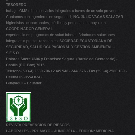
TESORERO
trabajo. OMS ofrece servicios integrales a través de un solo proveedor.
Contamos con ingenieros en seguridad,
ING. JULIO VACAS SALAZAR
higienistas ocupacionales, médicos y personal de apoyo con
COORDINADOR GENERAL
experiencia en programas de salud laboral. Brindamos soluciones
integrales a precios razonables.
SOCIEDAD ECUATORIANA DE
SEGURIDAD, SALUD OCUPACIONAL Y GESTION AMBIENTAL –
S.E.S.O.
Dolores Sucre #606 y Francisco Segura, (Barrio del Centenario) -
Casilla (P.O. Box) 7015
Teléfono (593-4) 2330 706 / 2345 548 / 2448676 - Fax (593-4) 2580 189 -
Celular 09-8554 8242
Guayaquil – Ecuador
REVISTA PREVENCION DE RIESGOS
LABORALES - PRL MAYO – JUNIO 2014 – EDICION: MEDICINA