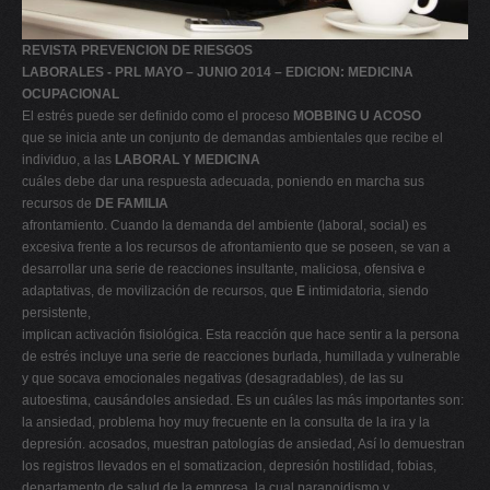
REVISTA PREVENCION DE RIESGOS
LABORALES - PRL MAYO – JUNIO 2014 – EDICION: MEDICINA
OCUPACIONAL
El estrés puede ser definido como el proceso
MOBBING U ACOSO
que se inicia ante un conjunto de demandas ambientales que recibe el
individuo, a las
LABORAL Y MEDICINA
cuáles debe dar una respuesta adecuada, poniendo en marcha sus
recursos de
DE FAMILIA
afrontamiento. Cuando la demanda del ambiente (laboral, social) es
excesiva frente a los recursos de afrontamiento que se poseen, se van a
desarrollar una serie de reacciones insultante, maliciosa, ofensiva e
adaptativas, de movilización de recursos, que
E
intimidatoria, siendo
persistente,
implican activación fisiológica. Esta reacción que hace sentir a la persona
de estrés incluye una serie de reacciones burlada, humillada y vulnerable
y que socava emocionales negativas (desagradables), de las su
autoestima, causándoles ansiedad. Es un cuáles las más importantes son:
la ansiedad, problema hoy muy frecuente en la consulta de la ira y la
depresión. acosados, muestran patologías de ansiedad, Así lo demuestran
los registros llevados en el somatizacion, depresión hostilidad, fobias,
departamento de salud de la empresa, la cual paranoidismo y