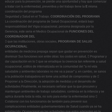
educar para la prevención, se pierde una oportunidad y hay que comenzar
a tratar con la enfermedad, preventiva y del trabajo tiene la
E
misma
coordinación del programa
Seguridad y Salud en el Trabajo.
COORDINACIÓN DEL PROGRAMA
La coordinación del programa de Salud Ocupacional, estará bajo
responsabilidad del Vigia ocupacional, persona designada por la
Gerencia, este seria el Medico Ocupacional de
FUNCIONES DEL
COORDINADOR DEL
 que las instituciones, obras sociales,
PROGRAMA DE SALUD
OCUPACIONAL
entidades de medicina prepaga sepan que gastar en prevención es
disminuir Sus funciones son entre otras: los costos en salud,  Programar y
dar capacitación en lo  que se erradique la creencia tan referente a salud
ocupacional, estilos de internalizada en la comunidad del "a mí vida
saludable y ambientes laborales no me va a pasar" y, en cambio, se sanos
a la población trabajadora en tome una actitud de compromiso y de 
Proponer a la Dirección, la adopción de medidas y el desarrollo de
actividades Finalmente, es necesario señalar que la que procuren y
mantengan ambientes de trabajo saludables. continúa en la infancia y se
aplica durante toda la vida, no solo para evitar la enfermedad sino 
Colaborar con los funcionarios de también para prevenir sus
complicaciones entidades gubernamentales de Salud cuando ya se ha
establecido. Ocupacional en las actividades que estos adelanten en la