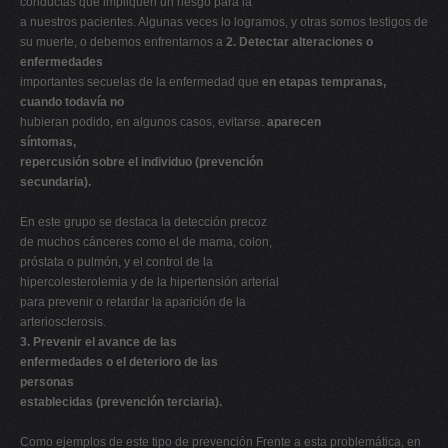
conductas que impliquen un riesgo para la
a nuestros pacientes. Algunas veces lo logramos, y otras somos testigos de
su muerte, o debemos enfrentarnos a
2. Detectar alteraciones o
enfermedades
importantes secuelas de la enfermedad que
en etapas tempranas,
cuando todavía no
hubieran podido, en algunos casos, evitarse.
aparecen
síntomas,
repercusión sobre el individuo (prevención
secundaria).
En este grupo se destaca la detección precoz
de muchos cánceres como el de mama, colon,
próstata o pulmón, y el control de la
hipercolesterolemia y de la hipertensión arterial
para prevenir o retardar la aparición de la
arteriosclerosis.
3. Prevenir el avance de las
enfermedades o el deterioro de las
personas
establecidas (prevención terciaria).
Como ejemplos de este tipo de prevención Frente a esta problemática, en