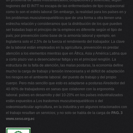
regiones del El INTT no escapa de las enfermedades de tipo ocupacional
como lo son el estrés laboral Sin embargo, la realidad para los países en y
los problemas musculoesqueléticos que de una forma u otra tienen una
estrecha relación y consideramos que la distribución de los que pueden
ser tratadas bajo el principio de la empleos es diferente según el tipo de
país; por prevención como base de la armonía laboral y ejemplo, en
Inglaterra solo el 2,5% de la fuerza el rendimiento del trabajador. La clave
de la laboral están empleados en la agricultura, prevención es prestar
atención a los elementos mientras que en África, Asia y América Latina que
a corto plazo van a desencadenar fatiga y es el principal renglón. La
estructura de la falta de atención, las malas posturas, la economía define
mucho la carga de trabajo y tensión innecesaria y el déficit de adaptación
los riesgos en el ambiente laboral. del puesto de trabajo y del propio
cuerpo. Pero más sencillo que esto es adaptarse a posturas Alrededor del
40-80% de trabajadores en sanas que colaboren con la ergonomía
laboral. países en desarrollo y del 10-20% en los países industrializados
están expuestos a Los trastornos musculoesqueléticos o del
osteomioarticular agricultura, en la industria y en algunos relacionados con
el trabajo resultan un servicios; y no solo se habla de la carga de
PAG. 3
www.seso.org.ec