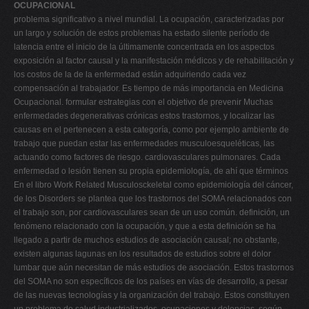
OCUPACIONAL
problema significativo a nivel mundial. La ocupación, caracterizadas por
un largo y solución de estos problemas ha estado silente período de
latencia entre el inicio de la últimamente concentrada en los aspectos
exposición al factor causal y la manifestación médicos y de rehabilitación y
los costos de la de la enfermedad están adquiriendo cada vez
compensación al trabajador. Es tiempo de más importancia en Medicina
Ocupacional. formular estrategias con el objetivo de prevenir Muchas
enfermedades degenerativas crónicas estos trastornos, y localizar las
causas en el pertenecen a esta categoría, como por ejemplo ambiente de
trabajo que puedan estar las enfermedades musculoesqueléticas, las
actuando como factores de riesgo. cardiovasculares pulmonares. Cada
enfermedad o lesión tienen su propia epidemiología, de ahí que términos
En el libro Work Related Musculosckeletal como epidemiología del cáncer,
de los Disorders se plantea que los trastornos del SOMA relacionados con
el trabajo son, por cardiovasculares sean de un uso común. definición, un
fenómeno relacionado con la ocupación, y que a esta definición se ha
llegado a partir de muchos estudios de asociación causal; no obstante,
existen algunas lagunas en los resultados de estudios sobre el dolor
lumbar que aún necesitan de más estudios de asociación. Estos trastornos
del SOMA no son específicos de los países en vías de desarrollo, a pesar
de las nuevas tecnologías y la organización del trabajo. Estos constituyen
un problema de salud industrializados, ocupaciones y dolencias, según