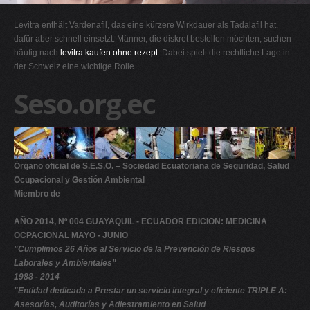
G
Levitra enthält Vardenafil, das eine kürzere Wirkdauer als Tadalafil hat,
H
dafür aber schnell einsetzt. Männer, die diskret bestellen möchten, suchen
häufig nach
levitra kaufen ohne rezept
. Dabei spielt die rechtliche Lage in
I
der Schweiz eine wichtige Rolle.
J
Seso.org.ec
K
L
M
N
Órgano oficial de S.E.S.O. – Sociedad Ecuatoriana de Seguridad, Salud
Ocupacional y Gestión Ambiental
O
Miembro de
P
AÑO 2014, Nº 004 GUAYAQUIL - ECUADOR EDICION: MEDICINA
Q
OCPACIONAL MAYO - JUNIO
R
"Cumplimos 26 Años al Servicio de la Prevención de Riesgos
Laborales y Ambientales"
S
1988 - 2014
T
"Entidad dedicada a Prestar un servicio integral y eficiente TRIPLE A:
Asesorías, Auditorías y Adiestramiento en Salud
U