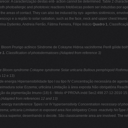
arecer.
A caracterização destas enti- action cannot be determined. Table 2 charact
both photoallergic and phototoxic reactions fototóxicas podem ser induzidas por age
r the areas of contact. They can also be induced by sys- agentes sistémicos, envo
pescoço e a região to solar radiation, such as the face, neck and upper chest Imu
ina Dydenko, Andreia Ferrão, Fátima Ferreira, Filipe Inácio
Quadro 1.
Classificaçã
 Bloom Prurigo actínico Síndrome de Cokayne Hidroa vaciniforme Penfi góide bolh
e 1.
Classification of photodermatoses (Adapted from reference 3)
se
Bloom syndrome
Cokayne syndrome
Solar urticaria
Bullous pemphigoid
Rothmu
s 12 e 13)
de energia Hipersensibilidade tipo I ou tipo IV Concentração necessária de agen
madura solar Eczema; urticária Limitação à área exposta Não obrigatória Reactivi
lteração da pigmentação Imuno (18) 6 - Miolo 4ª PROVA.indd Sec2:498 27-12-2010
s (Adapted from references 12 and 13)
; energy transference
Types I or IV hypersensitivity
Concentration necessary of pho
zema; urticaria
Limitation to exposed area
Not obligatory
Cross -reactivity
NoType I 
ácica superior, desenhando o decote. São classicamente area are involved. The re