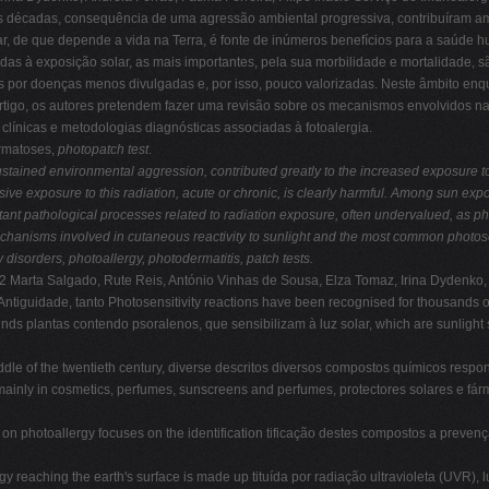
as décadas, consequência de uma agressão ambiental progressiva, contribuíram a
r, de que depende a vida na Terra, é fonte de inúmeros benefícios para a saúde h
adas à exposição solar, as mais importantes, pela sua morbilidade e mortalidade, 
s por doenças menos divulgadas e, por isso, pouco valorizadas. Neste âmbito enq
artigo, os autores pretendem fazer uma revisão sobre os mecanismos envolvidos na 
 clínicas e metodologias diagnósticas associadas à fotoalergia.
ermatoses,
photopatch test
.
sustained environmental aggression, contributed greatly to
the increased exposure to 
ve exposure to this radiation, acute or chronic, is clearly harmful. Among sun exp
tant pathological processes related to radiation exposure, often undervalued, as pho
 mechanisms involved in cutaneous reactivity to sunlight and the most common photos
y disorders, photoallergy, photodermatitis, patch tests.
Marta Salgado, Rute Reis, António Vinhas de Sousa, Elza Tomaz, Irina Dydenko, An
ntiguidade, tanto Photosensitivity reactions have been recognised for thousands of
ds plantas contendo psoralenos, que sensibilizam à luz solar, which are sunlight s
e of the twentieth century, diverse descritos diversos compostos químicos respon
mainly in cosmetics, perfumes, sunscreens and perfumes, protectores solares e fá
on photoallergy focuses on the identification tificação destes compostos a preven
y reaching the earth's surface is made up tituída por radiação ultravioleta (UVR), luz