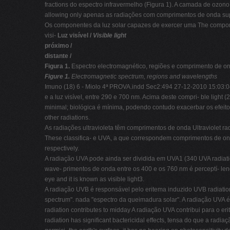
fractions do espectro infravermelho (Figura 1). A camada de ozono of 
allowing only apenas as radiações com comprimentos de onda superi
Os componentes da luz solar capazes de exercer uma The componen
visi-
Luz visível /
Visible light
próximo /
distante /
Figura 1.
Espectro electromagnético, regiões e comprimento de o
Figure 1.
Electromagnetic spectrum, regions and wavelengths
Imuno (18) 6 - Miolo 4ª PROVA.indd Sec2:494 27-12-2010 15:0
e a luz visível, entre 290 e 700 nm. Acima deste compri- ble light 
minimal; biológica é mínima, podendo contudo exacerbar os efeitos 
other radiations.
As radiações ultravioleta têm comprimentos de onda Ultraviolet 
These classifica- e UVA, a que correspondem comprimentos de on
respectively.
A radiação UVA pode ainda ser dividida em UVA1 (340 UVA radiati
wave- primentos de onda entre os 400 e os 760 nm é perceptí- l
eye and it is known as visible light3.
A radiação UVB é responsável pelo eritema induzido UVB radiation
spectrum". nada "espectro da queimadura solar". A radiação UVA é
radiation contributes to midday A radiação UVA contribui para o er
radiation has significant bactericidal effects, tensa do que a radi