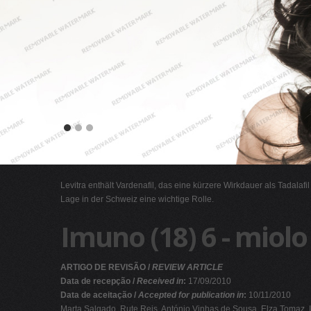
Levitra enthält Vardenafil, das eine kürzere Wirkdauer als Tadalafi
Lage in der Schweiz eine wichtige Rolle.
Imuno (18) 6 - miolo
ARTIGO DE REVISÃO /
REVIEW ARTICLE
Data de recepção /
Received in
:
17/09/2010
Data de aceitação /
Accepted for publication in
:
10/11/2010
Marta Salgado, Rute Reis, António Vinhas de Sousa, Elza Tomaz, Ir