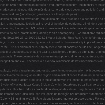
 das, contudo, como não atinge a superfície da Terra, não tem influência nas reacçõe
érios da UVR dependem da duração e frequency of exposure, the intensity of the so
lacionada com a latitude, altitude, mês do ano, hora do cloud cover and pollution) an
to- individuais (constituição genética, cor e fototipo da pele)5.
aviolet radiation wavelength, the ultravioleta, mais profunda é a penetração na pel
n is important particularly at the level of the nível da epiderme, atingindo a der
pi- reaching the dermis. UVA radiation penetrates the epi- derme e atinge a derme 
hecimento da pele. protein matrix, adding to skin photoageing. UVA radiation A rad
VA.indd Sec2:495 27-12-2010 15:03:04 Marta Salgado, Rute Reis, António Vinhas de
adiação mais it is the radiation type most involved in photosensitivity implicado nas 
l of the DNA of epidermal cells, namely mente queratinócitos e células de Langerha
uctural alterations, such as the exci- a excisão dos dímeros de pirimidina, origina
toproducts. These potentially danças estruturais, potencialmente mutagénicas, são
cognition and exci- nhecimento e excisão. A ineficácia destes mecanismos sion. 
o à radiação solar causa imunossupressão temic immunosuppression, with decrease
respectivamente na região ir- ated region and in distant zones that are not radiada 
 produzidos nos factors produced in the keratinocytes influenced queratinócitos s
a 3
vator of Nuclear factor Kappa 3 Ligand), which
ligand
) que se vai ligar ao seu r
 epidermis. This then induces proliferation liferação de células T reguladoras CD4+
 keratinocytes, also influ- sob influência da radiação UV, produzem numerosas e
F (Colony Stimulating
tors
), TNFα e alguns factores imunossupressores, que Factor
lopment ções ou neoplasias cutâneas. Recentemente, verificou- of skin infections o