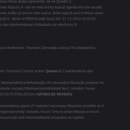
erises these dades apresenta -se no Quadro 2.
ntes tópicos, fi- can be induced by topical agents and are usually
lvendo então as zonas mais expos- temic agents and in these cases
no (18) 6 - Miolo 4ª PROVA.indd Sec2:497 27-12-2010 15:03:05
o das fotodermatoses (Adaptado da referência 3)
oso Rothmund -Thomson Dermatite actínica Tricotiodistrofi a
nd -Thomson
Chronic actinic
Quadro 2.
Características das
te fotossensibilizanteRadiação UV necessária Reacção possível na
dade cruzada NãoHipersensibilidade tipo I: minutos / horas
 15:03:05 FOTOALERGIA
/ ARTIGO DE REVISÃO
tosensitising agent
UV radiation necessary
Reaction possible on fi
hypersensitivity: minutes / hours
Time to onset
Minutes to hours
troauricular and inframandibular poupadas as regiões