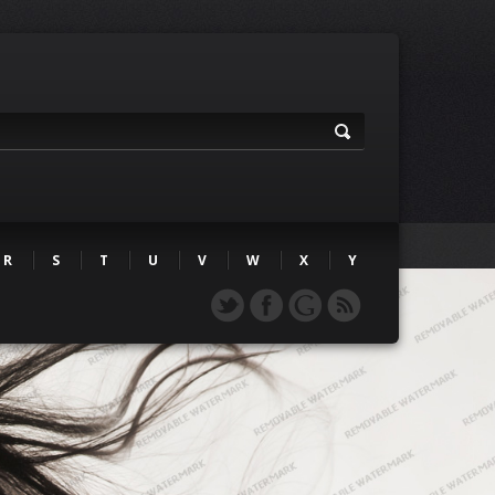
R
S
T
U
V
W
X
Y