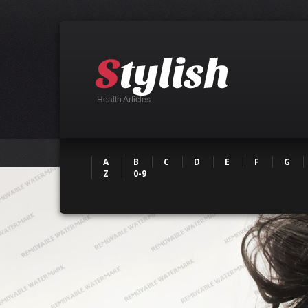
Health Articles
A
B
C
D
E
F
G
Z
0-9