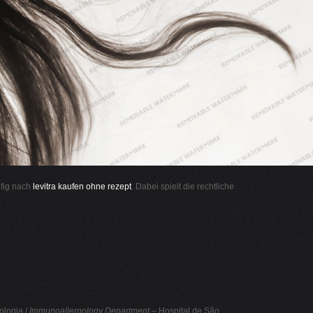
ufig nach
levitra kaufen ohne rezept
. Dabei spielt die rechtliche
ologia /
Immunoallergology Department
– Hospital de São