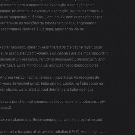
mplamente para o aumento da exposição à radiação solar,
umana; no entanto, a excessiva exposição, aguda ou crónica, a
são as neoplasias cutâneas. Contudo, existem outros processos
uadram--se as reacções de fotossensibilidade, englobando
reactividade cutânea à luz solar, abordando -se os
solar radiation, currently less filtered by the ozone layer. Solar
osure associated patho-logies, skin cancers are the most important,
tosensitivity reactions, including photoallergy, phototoxicity and
ensitizers, underlining clinical and diagnostic methodologies
dreia Ferrão, Fátima Ferreira, Filipe Inácio As reacções de
 years. In Ancient Egypt, India and no Egipto, na Índia como na
ensitizers, were used to treat derma- para tratar doenças
sáveis por chemical compounds responsible for photosensitivity,
rmacos2.
ção e o tratamento of these compounds, and the prevention and
 visível e fracções of ultraviolet radiation (UVR), visible light and