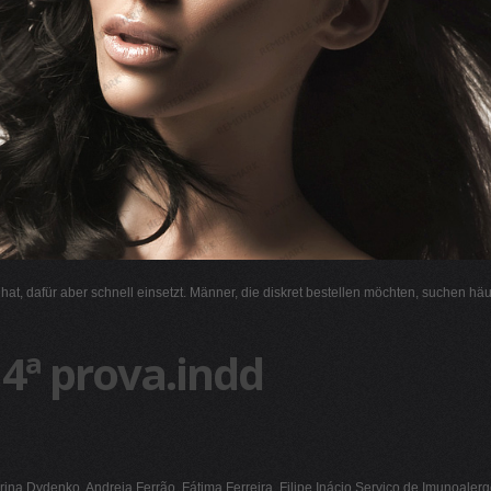
l hat, dafür aber schnell einsetzt. Männer, die diskret bestellen möchten, suchen hä
 4ª prova.indd
ina Dydenko, Andreia Ferrão, Fátima Ferreira, Filipe Inácio Serviço de Imunoalerg