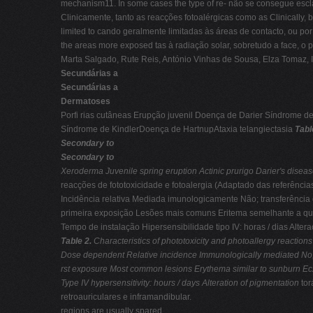
mechanism11. In some cases the type of re- não se consegue escl
Clinicamente, tanto as reacções fotoalérgicas como as Clinically, 
limited to cando geralmente limitadas às áreas de contacto, ou po
the areas more exposed tas à radiação solar, sobretudo a face, o 
Marta Salgado, Rute Reis, António Vinhas de Sousa, Elza Tomaz, Ir
Secundárias a
Secundárias a
Dermatoses
Porfi rias cutâneas Erupção juvenil Doença de Darier Síndrome de
Síndrome de KindlerDoença de HartnupAtaxia telangiectasia
Tabl
Secondary to
Secondary to
Xeroderma
Juvenile spring eruption
Actinic prurigo
Darier's disea
reacções de fototoxicidade e fotoalergia (Adaptado das referência
Incidência relativa Mediada imunologicamente Não; transferência 
primeira exposição Lesões mais comuns Eritema semelhante a quei
Tempo de instalação Hipersensibilidade tipo IV: horas / dias A
Table 2.
Characteristics of phototoxicity and photoallergy reaction
Dose dependent
Relative incidence
Immunologically mediated
No
rst exposure
Most common lesions
Erythema similar to sunburn
Ec
Type IV hypersensitivity: hours / days
Alteration of pigmentation
tor
retroauriculares e inframandibular.
regions are usually spared.