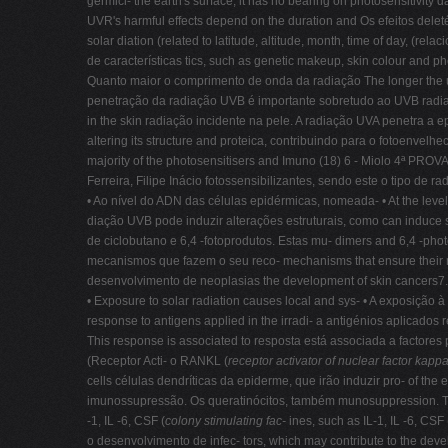
germici- the earth's surface, it has no bearing on photosensitivity
UVR's harmful effects depend on the duration and Os efeitos delet
solar diation (related to latitude, altitude, month, time of day, (re
de características tics, such as genetic makeup, skin colour and pho
Quanto maior o comprimento de onda da radiação The longer the ultr
penetração da radiação UVB é importante sobretudo ao UVB radiatio
in the skin radiação incidente na pele. A radiação UVA penetra a e
altering its structure and proteica, contribuindo para o fotoenvel
majority of the photosensitisers and Imuno (18) 6 - Miolo 4ª PRO
Ferreira, Filipe Inácio fotossensibilizantes, sendo este o tipo de r
• Ao nível do ADN das células epidérmicas, nomeada- • At the leve
diação UVB pode induzir alterações estruturais, como can induce str
de ciclobutano e 6,4 -fotoprodutos. Estas mu- dimers and 6,4 -pho
mecanismos que fazem o seu reco- mechanisms that ensure their re
desenvolvimento de neoplasias the development of skin cancers7.
• Exposure to solar radiation causes local and sys- • A exposiçã
response to antigens applied in the irradi- a antigénios aplicados 
This response is associated to resposta está associada a factores
(Receptor Acti- o RANKL (
receptor activator of nuclear factor kapp
cells células dendríticas da epiderme, que irão induzir pro- of the
imunossupressão. Os queratinócitos, também munosuppression. The
-1, IL -6, CSF (
colony stimulating fac-
ines, such as IL-1, IL -6, CS
o desenvolvimento de infec- tors, which may contribute to the deve