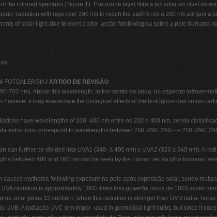
the infrared spectrum (Figure 1). The ozone layer filtra a luz solar ao nível da estra
o- radiation with rays over 290 nm to reach the earth's res a 290 nm atinjam a sup
ts of solar light able to exert a pho- acção fotobiológica sobre a pele humana 
nda
3:04 FOTOALERGIA
/ ARTIGO DE REVISÃO
(290-700 nm). Above this wavelength, in the mento de onda, no espectro infravermelh
however it may exacerbate the biological effects of the biológicos das outras rad
radiations have wavelengths of 200 -400 nm entre os 200 e 400 nm, sendo classif
da entre tions correspond to wavelengths between 200 -290, 290- os 200 -290, 2
on can further be divided into UVA1 (340- a 400 nm) e UVA2 (320 a 340 nm). A r
engths between 400 and 760 nm can be seen by the human vel ao olho humano, sen
 causes erythema following exposure na pele após exposição solar, sendo muitas v
 UVA radiation is approximately 1000 times less powerful cerca de 1000 vezes me
itema solar pelas 12 sunburn, when this radiation is stronger than UVB radia- hor
ação UVB. A radiação UVC tem impor- used in germicidal light bulbs, but since it doe