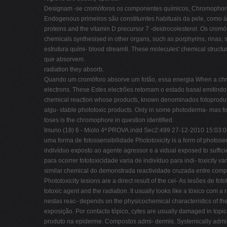
Designam -se cromóforos os componentes químicos, Chromophore
Endogenous primeiros são constituintes habituais da pele, como áci
proteins and the vitamin D precursor 7 -deidrocolesterol. Os cro
chemicals synthesised in other organs, such as porphyrins, rinas, s
estrutura quími- blood stream8. These molecules' chemical structur
que absorvem.
radiation they absorb.
Quando um cromóforo absorve um fotão, essa energia When a chrom
electrons. These Estes electrões retomam o estado basal emitindo r
chemical reaction whose products, known denominados fotoprodutos
algu- stable phototoxic products. Only in some photoderma- mas f
toses is the chromophore in question identified.
Imuno (18) 6 - Miolo 4ª PROVA.indd Sec2:499 27-12-2010 15:03:05 
uma forma de fotossensibilidade Phototoxicity is a form of photo
indivíduo exposto ao agente agressor e a vidual exposed to suffic
para ocorrer fototoxicidade varia de indivíduo para indi- toxicity 
similar chemical do demonstrada reactividade cruzada entre co
Phototoxicity lesions are a direct result of the cel- As lesões de f
totoxic agent and the radiation. It usually looks like a tóxico co
nestas reac- depends on the physicochemical characteristics of the
exposição. Por contacto tópico, cytes are usually damaged in topica
produto na epiderme. Compostos admi- dermis. Systemically admin