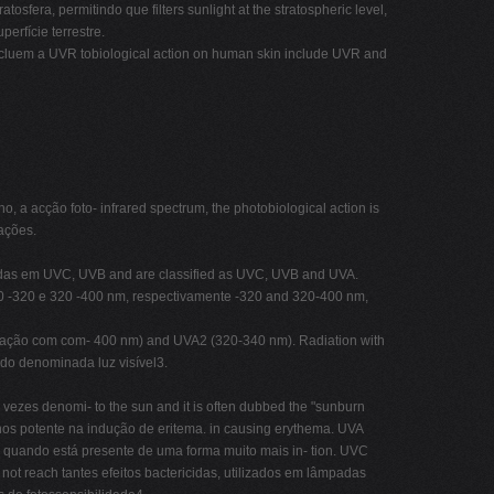
tosfera, permitindo que filters sunlight at the stratospheric level,
erfície terrestre.
incluem a UVR tobiological action on human skin include UVR and
o, a acção foto- infrared spectrum, the photobiological action is
iações.
icadas em UVC, UVB and are classified as UVC, UVB and UVA.
90 -320 e 320 -400 nm, respectivamente -320 and 320-400 nm,
adiação com com- 400 nm) and UVA2 (320-340 nm). Radiation with
do denominada luz visível3.
ezes denomi- to the sun and it is often dubbed the "sunburn
nos potente na indução de eritema. in causing erythema. UVA
as, quando está presente de uma forma muito mais in- tion. UVC
s not reach tantes efeitos bactericidas, utilizados em lâmpadas