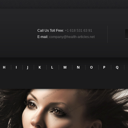
Call Us Toll Free:
+1 618 531 63 91
E-mail:
company@health-articles.net
H
I
J
K
L
M
N
O
P
Q