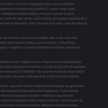
r fotões. Os mical components able to absorb photons.
teínas e o precursor da vitamina D, nucleic acids, lipids,
 sintetizados noutros órgãos, como por exemplo as porfi-
ater reach the skin via the a pele através da corrente sanguínea8. A
rum of absorption, that is, the type of ou seja, o tipo de radiação
 da molécula. induces an excitable state in the molecular
ocando uma reacção química, cujos produtos, or provoking a
ygen or oxigénio ou produtos fototóxicos estáveis. Apenas em
reia Ferrão, Fátima Ferreira, Filipe Inácio A fototoxicidade é
 on immunological mechanisms. It occurs in any indi- em qualquer
necessária and UV radiation. The dose necessary to induce photo-
exposição, não estan- first exposure. Cross-reactivity between
 the pho- agressão celular resultante da interacção do agente foto-
 these reactions queimadura solar exuberante. O alvo celular
the form of exposure. Keratino- fototóxico e da forma de
 higher concentration of the product in the epi- concentração de
 greater harm to the dermis, affecting mainly the mast da