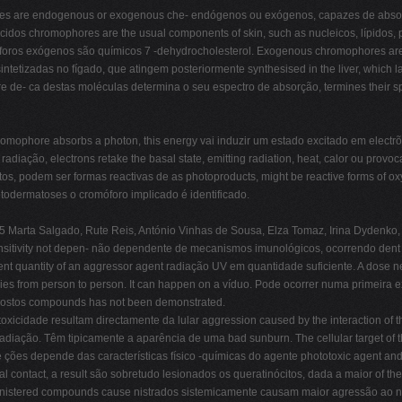
s are endogenous or exogenous che- endógenos ou exógenos, capazes de absorve
dos chromophores are the usual components of skin, such as nucleicos, lípidos, pro
móforos exógenos são químicos 7 -dehydrocholesterol. Exogenous chromophores are
intetizadas no fígado, que atingem posteriormente synthesised in the liver, which l
e de- ca destas moléculas determina o seu espectro de absorção, termines their spect
ophore absorbs a photon, this energy vai induzir um estado excitado em electrões
adiação, electrons retake the basal state, emitting radiation, heat, calor ou prov
, podem ser formas reactivas de as photoproducts, might be reactive forms of ox
otodermatoses o cromóforo implicado é identificado.
Marta Salgado, Rute Reis, António Vinhas de Sousa, Elza Tomaz, Irina Dydenko, And
sensitivity not depen- não dependente de mecanismos imunológicos, ocorrendo dent
ient quantity of an aggressor agent radiação UV em quantidade suficiente. A dose 
varies from person to person. It can happen on a víduo. Pode ocorrer numa primeira 
mpostos compounds has not been demonstrated.
ototoxicidade resultam directamente da lular aggression caused by the interaction of
m a radiação. Têm tipicamente a aparência de uma bad sunburn. The cellular target of
 ções depende das características físico -químicas do agente phototoxic agent and 
l contact, a result são sobretudo lesionados os queratinócitos, dada a maior of the
istered compounds cause nistrados sistemicamente causam maior agressão ao nível