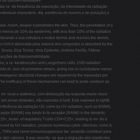
s de fotossensibilidade4.
lar ra- da frequência da exposição, da intensidade da radiação
d individual characteris- dia, existência de nuvens e de poluição) e
e. Assim, deeper it penetrates the skin. Thus, the penetration of a
me menos de 10% da epidermis, with less than 10% of the radiation
alterando a sua estrutura e matriz dermis and reaches the dermis,
iação UVA é absorvida pela maioria dos compostos is absorbed by the
 Sousa, Elza Tomaz, Irina Dydenko, Andreia Ferrão, Fátima
reacções de fotossensibilidade.
ns, a ra- keratinocytes and Langerhans cells, UVB radiation
ndo dí- sion of pyrimidine dimers, giving rise to cyclobutane meros
 mutagenic structural changes are repaired by the reparadas por
The inefficacy of these mechanisms can lead to pode conduzir ao
d im- local e sistémica, com diminuição da resposta imune mune
e em zonas distantes, não expostas à luz8. Esta exposed to light8.
ob influência da radiação UV, como by UV radiation, such as RANKL
eceptor (RANK) nas binds to its receptor (RANK) in the dendritic
C25+, levan- of regulatory T-cells CD4+C25+, leading to im- do à
nced by UV radiation, produce numerous cytok- citocinas, como IL
s), TNFα and some immunosuppressor fac- poderão contribuir para
r skin cancers. It was recently -se que a migração dos mastócitos