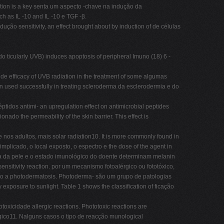
iation is a key senta um aspecto -chave na indução da
h as IL -10 and IL -10 e TGF -β.
ção sensitivity, an effect brought about by induction of de células
 ticularly UVB) induces apoptosis of peripheral Imuno (18) 6 -
de efficacy of UVB radiation in the treatment of some algumas
n used successfully in treating scleroderma da esclerodermia e do
ptidos antimi- an upregulation effect on antimicrobial peptides
ado the permeability of the skin barrier. This effect is
nos adultos, mais solar radiation10. It is more commonly found in
implicado, o local exposto, o espectro e the dose of the agent in
ica da pele e o estado imunológico do doente determinam melanin
ensitivity reaction. por um mecanismo fotoalérgico ou fototóxico,
into a photodermatosis. Photoderma- são um grupo de patologias
xposure to sunlight. Table 1 shows the classification of ficação
toxicidade allergic reactions. Phototoxic reactions are
gico11. Nalguns casos o tipo de reacção munological