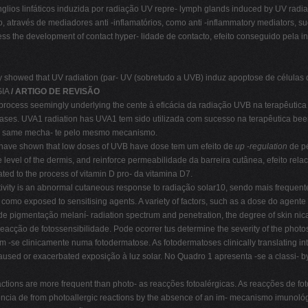
gânglios linfáticos induzida por radiação UV repre- lymph glands induced by UV rad
través de mediadores anti -inflamatórios, como anti -inflammatory mediators, suc
the development of contact hyper- lidade de contacto, efeito conseguido pela indu
y showed that UV radiation (par- UV (sobretudo a UVB) induz apoptose de células do
GIA
/ ARTIGO DE REVISÃO
process seemingly underlying the cente à eficácia da radiação UVB na terapêutica 
eases. UVA1 radiation has UVA1 tem sido utilizada com sucesso na terapêutica bee
the same mecha- te pelo mesmo mecanismo.
have shown that low doses of UVB have dose tem um efeito de
up -regulation
de pé
evel of the dermis, and reinforce permeabilidade da barreira cutânea, efeito relacion
ted to the process of vitamin D pro- da vitamina D7.
vity is an abnormal cutaneous response to radiação solar10, sendo mais frequente 
 como exposed to sensitising agents. A variety of factors, such as a dose do agente 
 de pigmentação melaní- radiation spectrum and penetration, the degree of skin n
eacção de fotossensibilidade. Pode ocorrer tus determine the severity of the photos
sm -se clinicamente numa fotodermatose. As fotodermatoses clinically translating 
sed or exacerbated exposição à luz solar. No Quadro 1 apresenta -se a classi- by e
tions are more frequent than photo- as reacções fotoalérgicas. As reacções de foto
ência de from photoallergic reactions by the absence of an im- mecanismo imunoló