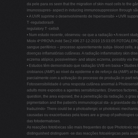
da pele para os seen that the migration of skin mast cells to the 
imunossupres- aspect in inducing immunosuppression through são, a
• A UVR suprime o desenvolvimento de hipersensibi- • UVR suppress 
T -reguladoras9.
regulatory T -cells9.
• Num estudo recente, observou -se que a radiação • A recent stud
Miolo 4ª PROVA.indd Sec2:496 27-12-2010 15:03:05 FOTOALER
sangue periférico – processo aparentemente subja- blood cells, a 
doenças inflamatórias cutâneas. A radiação inflammatory skin dis
eczema atópico, possivelmen- and atopic eczema, possibly via 
• Estudos têm demonstrado que radiação UVB em baixa • Studies 
crobianos (AMP) ao nível da epiderme e de reforço da (AMP) at the l
parcialmente com a activação do processo de produção in part rela
Fotossensibilidade é uma resposta cutânea anormal à Photosensiti
adults more expostos a agentes sensibilizantes.
Diversos factores,
question, the area exposed, the a penetração da radiação, o grau
pigmentation and the patient's immunological sta- a gravidade da r
traduzindo- There could be a photoallergic or phototoxic mechani
causadas ou exacerbadas pela toses are a group of pathologies cau
das fotodermatoses.
As reacções fototóxicas são mais frequentes do que Phototoxic reac
distinguished distinguem -se das reacções fotoalérgicas pela aus