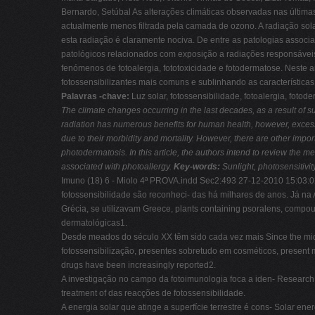
Bernardo, Setúbal As alterações climáticas observadas nas últim
actualmente menos filtrada pela camada de ozono. A radiação sola
esta radiação é claramente nociva. De entre as patologias associ
patológicos relacionados com exposição a radiações responsávei
fenómenos de fotoalergia, fototoxicidade e fotodermatose. Neste 
fotossensibilizantes mais comuns e sublinhando as características
Palavras -chave:
Luz solar, fotossensibilidade, fotoalergia, fotod
The climate changes occurring in the last decades, as a result of 
radiation has numerous benefits for human health, however, excessi
due to their morbidity and mortality. However, there are other impor
photodermatosis. In this article, the authors intend to review the
associated with photoallergy.
Key-words:
Sunlight, photosensitivit
Imuno (18) 6 - Miolo 4ª PROVA.indd Sec2:493 27-12-2010 15:03:02 
fotossensibilidade são reconheci- das há milhares de anos. Já na A
Grécia, se utilizavam Greece, plants containing psoralens, compoun
dermatológicas1.
Desde meados do século XX têm sido cada vez mais Since the middl
fotossensibilização, presentes sobretudo em cosméticos, present 
drugs have been increasingly reported2.
A investigação no campo da fotoimunologia foca a iden- Research 
treatment of das reacções de fotossensibilidade.
A energia solar que atinge a superfície terrestre é cons- Solar energ