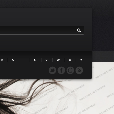
R
S
T
U
V
W
X
Y