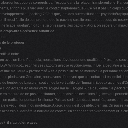
t aborder les troubles corporels par l'écoute dans la relation transférentielle. Par 
ents, enrichis plus tard avec le contact haptonomique5. Ce n'est pas un corps qu
'enveloppement du packing ? C'est que, lors des autres situations psychothérapiques
il m'est facile de comprendre que le packing suscite encore beaucoup de réserves 
nefficace, quelqu'un dit : « et si on essayait les packs ». Alors, on espère un miracl
 de draps-bras-présence autour de
de, de
u de le protéger
s
ntifs à notre
lexion avec un tiers. Pour cela, nous allons développer une qualité de Présence sou
D.W. Winnicott,
l'esprit et ses rapports avec le psyché-soma
, in De la pédiatrie à 
met une meilleure « proxintimité » et la possibilité de se mouvoir. La personne est
r les pieds avec Germaine, nous avons découvert que ce contact est essentiel dans
e de tomber, de basculer, soutien de la verticalité de l'humain. Et deux axiomes d'
que si on accepte en
retour d'être soigné par le « soigné ». L
e deuxième :
le pack re
re en mesure de ne pas questionner, pour saisir les occasions fugitives qui permet
sent en particulier pendant le silence. Puis au sortir des draps mouillés, après un
 été vécu : dessin ou modelage. A ceux à qui c'est possible, bien sûr. On passe ains
e accessible, derrière la barrière de contact, en changeant l'environnement et le cl
ces7,
il s'agit d'être avec