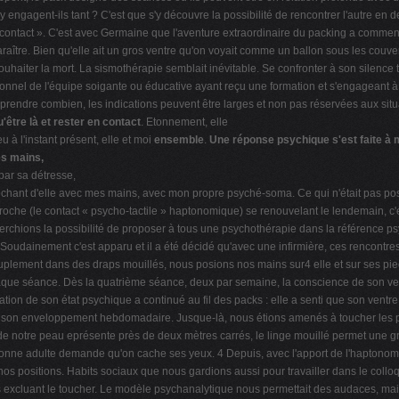
 engagent-ils tant ? C'est que s'y découvre la possibilité de rencontrer l'autre en d
e contact ». C'est avec Germaine que l'aventure extraordinaire du packing a commen
paraître. Bien qu'elle ait un gros ventre qu'on voyait comme un ballon sous les couver
ouhaiter la mort. La sismothérapie semblait inévitable. Se confronter à son silence ter
personnel de l'équipe soigante ou éducative ayant reçu une formation et s'engageant
omprendre combien, les indications peuvent être larges et non pas réservées aux sit
u'être là et rester en contact
. Etonnement, elle
 à l'instant présent, elle et moi
ensemble
.
Une réponse psychique s'est faite à
es mains,
e par sa détresse,
hant d'elle avec mes mains, avec mon propre psyché-soma. Ce qui n'était pas possi
pproche (le contact « psycho-tactile » haptonomique) se renouvelant le lendemain, c
erchions la possibilité de proposer à tous une psychothérapie dans la référence p
 Soudainement c'est apparu et il a été décidé qu'avec une infirmière, ces rencontr
ment dans des draps mouillés, nous posions nos mains sur4 elle et sur ses pieds, a
aque séance. Dès la quatrième séance, deux par semaine, la conscience de son vent
ation de son état psychique a continué au fil des packs : elle a senti que son ventr
pour son enveloppement hebdomadaire. Jusque-là, nous étions amenés à toucher les
 de notre peau eprésente près de deux mètres carrés, le linge mouillé permet une
rsonne adulte demande qu'on cache ses yeux. 4 Depuis, avec l'apport de l'haptonomi
positions. Habits sociaux que nous gardions aussi pour travailler dans le colloqu
 excluant le toucher. Le modèle psychanalytique nous permettait des audaces, mais