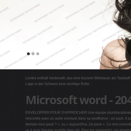
Levitra enthält Vardenafil, das eine kürzere Wirkdauer als Tadalafi
Lage in der Schweiz eine wichtige Rolle.
Microsoft word - 20
ENVELOPPER POUR S'APPROCHER Une équipe pluridisciplinaire en r
rencontre avec un autre emmuré dans sa souffrance : un pack. Il pa
demain mon pack ? », ou « aujourd'hui, j'ai pack ». Ce mot connote
ce à quoi l'équipe accède bien sûr. Pour les soignants1 qui enve