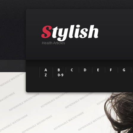
Health Articles
A
B
C
D
E
F
G
Z
0-9