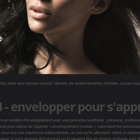
l hat, dafür aber schnell einsetzt. Männer, die diskret bestellen möchten, suchen hä
4 - envelopper pour s'ap
elation d'enveloppement avec une personne souffrante : présence, confiance, c
rait plus naturel de l'appeler « enveloppement humide », cependant les personnes qu
 pour eux une expérience extraordinaire, un soin qu'ils attendent, même si certain
loppent, le pack désigne des séances où ils peuvent être en relation profonde ave