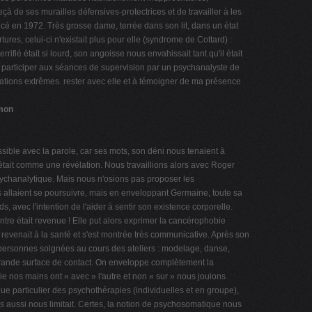
eçà de ses murailles défensives-protectrices et de travailler à les
cé en 1972. Très grosse dame, terrée dans son lit, dans un état
tures, celui-ci n'existait plus pour elle (syndrome de Cottard) :
rifié était si lourd, son angoisse nous envahissait tant qu'il était
 à participer aux séances de supervision par un psychanalyste de
uations extrêmes. rester avec elle et à témoigner de ma présence
 mon
ble avec la parole, car ses mots, son déni nous tenaient à
'était comme une révélation. Nous travaillions alors avec Roger
sychanalytique. Mais nous n'osions pas proposer les
es allaient se poursuivre, mais en enveloppant Germaine, toute sa
vec l'intention de l'aider à sentir son existence corporelle.
re était revenue ! Elle put alors exprimer la cancérophobie
e revenait à la santé et s'est montrée très communicative. Après son
 personnes soignées au cours des ateliers : modelage, danse,
 grande surface de contact. On enveloppe complètement la
e nos mains ont « avec » l'autre et non « sur » nous jouions
e particulier des psychothérapies (individuelles et en groupe),
 aussi nous limitait. Certes, la notion de psychosomatique nous