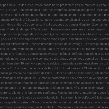
nt pas facile. Toutes les cures de packs ne se présentent pas de manière si encoura
'hui, d'Alice, une femme de 41 ans, schizophrène, ayant un long passé institutionn
elever un défi. Allions-nous réussir à l'aider ou au contraire la plonger encore plus
coup réfléchir et à travailler sur notre ressenti, condition sine qua non pour pouv
e, au même endroit. Ces séries sont entrecoupées de pauses d'environ 2 semaines
ins. Y a-t-il du danger ? On tâtonne… Nous sommes terrorisées par son regard qui
aussi pour nous protéger de son regard. Ça ne marche pas car elle a besoin de « s
packs. Lors d'une supervision peu de temps après le début des packs, nous avons
n regard différemment. Nous sommes une bouée de sauvetage, un ancrage qui lui 
 mais un grand vide qui nous aspirait. Nous avions la sensation de cylindre vide, de
nisons une réunion de constellation avec son médecin référent, son infirmier de se
riode notre regard sur elle commence à changer, ce qui nous permet de mieux suppo
 anniversaire (40 ans) Alice parle de suicide, demande à être hospitalisée, ce qui e
obre 2011 à Blois, par l'équipe de Psy B, CHU Bretonneau. 9 Cf intervention de Pi
 lui permettre de demander de l'aide. Et lors de cette hospitalisation, elle deman
e et témoigner de la gratitude. Le monde protecteur du pack amène à développer de la
es membres de l'équipe de packs entrent en communication avec Alice, moins elle leur
 l'importance d'un groupe de travail pour déposer tout ce vécu insolite, émouvant, é
ophrène, elle est une femme très souffrante. Femme qui s'est engagée dans cette fo
personne de son l'équipe de pack et la relation transférentielle s'effectue à la fois s
de jour, quelle surprise qu'Alice puisse lui demander de participer à ses packs, sacha
 comme les autres collègues du collectif… On devine combien la participation soute