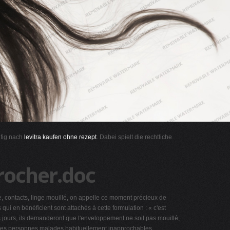
ufig nach
levitra kaufen ohne rezept
. Dabei spielt die rechtliche
procher.doc
ontacts, linge mouillé, on appelle ce moment précieux de
i en bénéficient sont attachés à cette formulation : « c'est
s jours, ils demanderont que l'enveloppement ne soit pas mouillé,
c des personnes malades habituellement inapprochables,