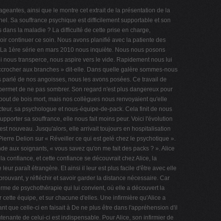
geantes, ainsi que le montre cet extrait de la présentation de la
el. Sa souffrance psychique est difficilement supportable et son
 dans la maladie ? La difficulté de cette prise en charge,
oir continuer ce soin. Nous avons planifié avec la patiente des
. La 1ère série en mars 2010 nous inquiète. Nous nous posons
 nous transperce, nous aspire vers le vide. Rapidement nous lui
'accrocher aux branches » dit-elle. Dans quelle galère sommes-nous
 parlé de nos angoisses, nous les avons posées. Ce travail de
permet de ne pas sombrer. Son regard n'est plus dangereux pour
 bout de bois mort, mais nos collègues nous renvoyaient qu'elle
cteur, sa psychologue et nous-équipe-de-pack. Cela finit de nous
rter sa souffrance, elle nous fait moins peur. Voici l'évolution
st nouveau. Jusqu'alors, elle arrivait toujours en hospitalisation
erre Delion sur « Réveiller ce qui est gelé chez le psychotique ».
de aux soignants, « vous savez qu'on me fait des packs ? ». Alice
 confiance, et cette confiance se découvrait chez Alice, la
 paraît étrangère. Et ainsi il leur est plus facile d'être avec elle
prouvant, y réfléchir et savoir garder la distance nécessaire. Car
rme de psychothérapie qui lui convient, où elle a découvert la
ur cette équipe, et sur chacune d'elles. Une infirmière qu'Alice a
nt que celle-ci en faisait à De ne plus être dans l'appréhension d'il
nante de celui-ci est indispensable. Pour Alice, son infirmier de