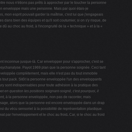
contre nous n'étions pas prêts à approcher par le toucher la personne
'on enveloppe mais une personne. Mais par quoi étais-je
, mon esprit pouvait garder la maîtrise, c'est lui que j'engageais
dans bien des équipes et qu'il soit coutumier, si on s'y risque, de
e dû au choc au froid, à l'incongruité de la « technique » et à la «
vent inconnue jusque-là. Car envelopper pour s'approcher, c'est se
la psychanalyse. Payot 1969 plan que la personne soignée. Ceci tant
 enveloppée complètement, mais elle n'est pas du tout immobile
 tout pack. Sitôt la personne enveloppée l'un des enveloppants
Oury sont indispensables pour toute adhésion à la pratique des
met en question les
positions soignant-soigné, c'est pourquoi, il
tent, à la personne enveloppée, non pas de raconter, mais
 massage, alors que la personne est encore enveloppée dans un drap
i du vécu sensoriel à la possibilité de représentation plastique.
imat par l'enveloppement et le choc au froid
.
Car, si le choc au froid