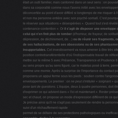
était un outil familier, mais cantonné dans un seul sens : on pouvai
dans sa corporalité comme nous l'avons initié avec les enveloppem
déconcertée au point d'avoir différé si longtemps de me risquer à l
et non ma personne entière avec son psyché-soma6. C'est pourquoi, 
le réserver aux situations « désespérées ». Quand tout s'est révélé i
contenance-contention ». Or
il s'agit de disposer une enveloppe
celui qui n'en finit plus de tomber
(d'horreur, de frayeur, de solitu
dépression, de déchirement, de…)
ou de réunir ses fragments, o
de ses hallucinations, de ses obsessions ou de ses phantasme
insupportables.
Cet investissement va nous amener à être très atte
position contretransférentielle d'où l'indispensable travail de réf
mettre sur le même 5 avec Présence, Transparence et Prudence 6 
au sens propre qu'au sens figuré, car le matelas posé à terre, per
comme une momie. Après la surprise de l'importance du contact pa
proposera un appui ferme sous les pieds : soutien contre l'angoiss
enveloppements. Le premier :
on ne peut s'intituler « soignant » 
pose tant de questions.
L'équipe, deux à quatre personnes, doit êt
d'exprimer ce qui advient dans « l'ici et maintenant ». Rester pré
sec et chaud, on propose un mode d'expression différent de ce qui a
Je précise ainsi qu'il ne s'agit pas seulement de rendre la personn
suivi d'un réchauffement rapide
permet de se défaire de ses protections pathologiques ou ineffica