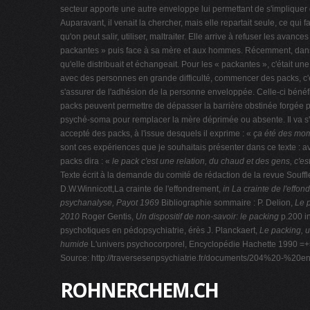
secteur apporte une autre enveloppe lui permettant de s'impliquer
Auparavant, il venait la chercher, mais elle repartait seule, ce qu
qu'on peut salir, utiliser, maltraiter. Elle arrive à refuser les a
packantes » puis face à sa mère et aux hommes. Récemment, dans le
qu'elle distribuait et échangeait. Pour les « packantes », c'était u
avec des personnes en grande difficulté, commencer des packs, c'e
s'assurer de l'adhésion de la personne enveloppée. Celle-ci bénéfi
packs peuvent permettre de dépasser la barrière obstinée forgée par
psyché-soma pour remplacer la mère déprimée ou absente. Il va s'ép
accepté des packs, à l'issue desquels il exprime : «
ça été des mom
sont ces expériences que je souhaitais présenter dans ce texte : a
packs dira : «
le pack c'est une relation, du
chaud et des gens, c'es
Texte écrit à la demande du comité de rédaction de la revue Souffl
D.W.Winnicott,La crainte de l'effondrement,
in La crainte de l'effon
psychanalyse, Payot 1969
Bibliographie sommaire : P. Delion,
Le 
2010
Roger Gentis,
Un dispositif de non-savoir: le packing
p.200 i
psychotiques en pédopsychiatrie, érès J. Planckaert,
Le packing, u
humide
L'univers psychocorporel, Encyclopédie Hachette 1990
Source: http://traversesenpsychiatrie.fr/documents/204%20-%20
ROHNERCHEM.CH