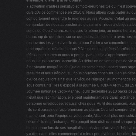
ensemble, d'aller à la rencontre.
7 activation d'autres sensitivo et moto-neurones Ce qui n'est souve
cure d'Alice commencée en 2010 8: Nous allons vous parler aujourd
comportement engendre le rejet des autres. Accepter c'était un peu r
demandant de nous approcher au plus intime , nous a obligés à beau
séries de 6 ou 7 séances, toujours le même jour, au même horair
beaucoup de questions sur ce que nous allons induire avec nos ma
recouvrons les yeux avec le drap pour l'aider à se concentrer et 
embarquées et où allons-nous ? Nous sommes prêtes à arrêter les 
réflexion en commun nous a permis par la suite d'appréhender so
nous, nous pouvons l'accueillir. Au début on ne sentait pas de vie
était vivante malgré tout9. Quelques semaines plus tard nous orga
rassurer et nous débloque…nous pouvons continuer. Depuis cette pé
d'Alice depuis lors ainsi que le vécu de l'équipe ; au moment de son
sous contrainte : les 8 exposé à la journée CROIX-MARINE du 15 oct
Journée nationale Croix-Marine, Tours décembre 2010 packs peuvent
n'était que récrimination, elle peut maintenant être dans l'échang
personne enveloppée, et aussi chez nous. Au fil des séances, plus l
: ils sont passés de l'appréhension au plaisir. Ceci fait comprendre
maintenant, pour l'équipe enveloppante, Alice n'est plus une schiz
sécurité, le rire, l'échange. Elle perçoit bien distinctement chaque 
bien connue lors de ses hospitalisations vient d'arriver à l'hôpital 
y a deux ans, elles commencent à mieux percevoir ses besoins, tout