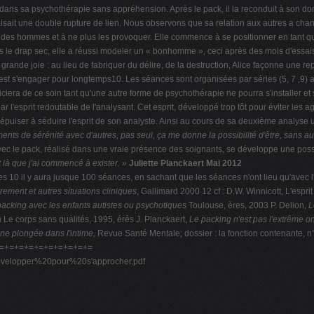
 dans sa psychothérapie sans appréhension. Après le pack, il la reconduit à son d
i faisait une double rupture de lien. Nous observons que sa relation aux autres a ch
vances des hommes et à ne plus les provoquer. Elle commence à se positionner en tant 
 drap sec, elle a réussi modeler un « bonhomme », ceci après des mois d'essais, où
ne grande joie : au lieu de fabriquer du délire, de la destruction, Alice façonne un
st s'engager pour longtemps10. Les séances sont organisées par séries (5, 7 ,9) af
ciera de ce soin tant qu'une autre forme de psychothérapie ne pourra s'installer et
 l'esprit redoutable de l'analysant. Cet esprit, développé trop tôt pour éviter les
uiser à séduire l'esprit de son analyste. Ainsi au cours de sa deuxième analyse un 
ents de sérénité avec d'autres, pas seul, ça
me donne la possibilité d'être, sans a
vec le pack, réalisé dans une vraie présence des soignants, se développe une possib
t là que j'ai commencé à exister. »
Juliette Planckaert Mai 2012
es
10 il y aura jusque 100 séances, en sachant que les séances n'ont lieu qu'avec
drement et autres situations cliniques
, Gallimard 2000 12 cf : D.W. Winnicott, L'espr
packing avec les enfants autistes ou psychotiques
Toulouse, ères, 2003 P. Delion,
L
n Le corps sans qualités, 1995, érès J. Planckaert,
Le packing n'est pas l'extrême o
ne plongée dans l'intime,
Revue Santé Mentale; dossier : la fonction contenante, n°
 =+=+=+=+=+=+=+=+=+=+=
envelopper%20pour%20s'approcher.pdf