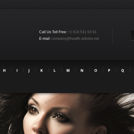
Call Us Toll Free:
+1 618 531 63 91
E-mail:
company@health-articles.net
H
I
J
K
L
M
N
O
P
Q