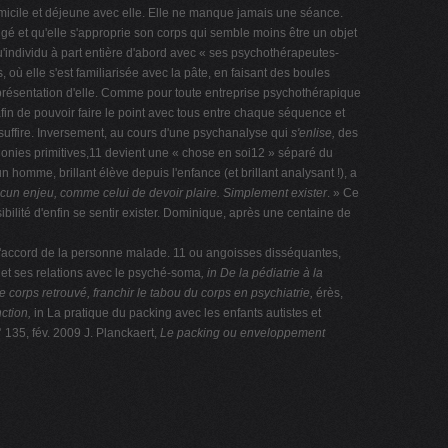
omicile et déjeune avec elle. Elle ne manque jamais une séance.
angé et qu'elle s'approprie son corps qui semble moins être un objet
qu'individu à part entière d'abord avec « ses psychothérapeutes-
 elle s'est familiarisée avec la pâte, en faisant des boules
e représentation d'elle. Comme pour toute entreprise psychothérapique
in de pouvoir faire le point avec tous entre chaque séquence et
 suffire. Inversement, au cours d'une psychanalyse qui
s'enlise,
des
 agonies primitives,11 devient une « chose en soi12 » séparé du
homme, brillant élève depuis l'enfance (et brillant analysant !), a
ucun enjeu, comme celui de devoir plaire.
Simplement exister
. » Ce
ilité d'enfin se sentir exister. Dominique, après une centaine de
 l'accord de la personne malade. 11 ou angoisses disséquantes,
it et ses relations avec le psyché-soma
, in De la pédiatrie à la
e corps retrouvé, franchir le tabou du corps en psychiatrie,
érès,
nction,
in La pratique du packing avec les enfants autistes et
 135, fév. 2009 J. Planckaert,
Le packing ou enveloppement