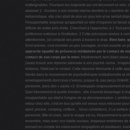
inatteignables. Pourquoi les soignants qui ont découvert ce soin, s'y
abaisser 2 . Accéder à son monde interne derrière la « barrière d
mélancolique, elle s'en allait de plus en plus loin et se sentait dis
l'insupportable angoisse qu'apportait ce vide d'organes lui faisait s
difficile de rester près d'elle. Cherchant à l'approcher, à 1 Tout 
préférence extérieur à l'institution. 2 Cette précisison amène à c
attentionnée, j'ai contacté ses pieds à travers le drap.
Rien faire
,
q
S'est animée, s'est montrée un peu soulagée, et s'est ouverte un peu
approche (qualité de présence) médiatisée par le contact de m
contact de son corps par le mien
. Intuitivement, tant j'étais saisi
j'avais trouvé une réponse adressée à son psyché–soma : m'approc
distance, l'était par le contact. Cette réponse étonnante à cette a
Gentis dans le mouvement de psychothérapie institutionnelle et ch
enveloppements dont nous n'avions, jusque-là, pas perçu l'intérêt.
personne, dans des « packs »3. Enveloppée soigneusement et souple
Quel étonnement et quelle émotion : elle s'ouvrait davantage à ch
insupportable qui était à l'origine de sa décompensation. L'amélior
retour chez elle, c'est en bus qu'elle est venue nous retrouver 
sport, piscine, camping, coiffure… Nous cohabitions, 3 La surface
personne, tête et corps, seul le visage est nu, fréquemment la pe
ensemble, mais avec nos habits sociaux, drapeaux-emblèmes de nos 
prenant en compte les expressions langagières et plastiques, mais