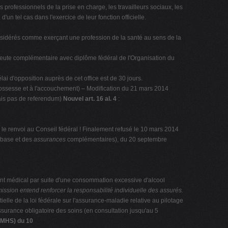
 professionnels de la prise en charge, les travailleurs sociaux, les
un tel cas dans l'exercice de leur fonction officielle.
t considérés comme exerçant une profession de la santé au sens de la
rapeute complémentaire avec diplôme fédéral de l'Organisation du
lai d'opposition auprès de cet office est de 30 jours.
 grossesse et à l'accouchement) – Modification du 21 mars 2014
mais pas de referendum)
Nouvel art. 16 al. 4
:
… le renvoi au Conseil fédéral ! Finalement refusé le 10 mars 2014
 base et des
assurances
complémentaires), du 20 septembre
ment médical par suite d'une consommation excessive d'alcool
ission entend renforcer la responsabilité individuelle des assurés.
tielle de la loi fédérale sur l'assurance-maladie relative au pilotage
ssurance obligatoire des soins (en consultation jusqu'au 5
 (MHS) du 10