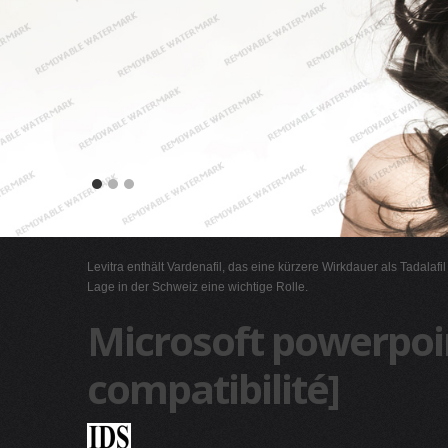
Levitra enthält Vardenafil, das eine kürzere Wirkdauer als Tadalafi
Lage in der Schweiz eine wichtige Rolle.
Microsoft powerpoin
compatibilité]