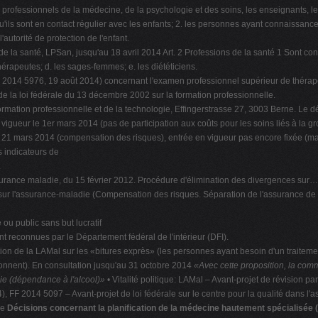
 professionnels de la médecine, de la psychologie et des soins, les enseignants, les
'ils sont en contact régulier avec les enfants; 2. les personnes ayant connaissance d'
autorité de protection de l'enfant.
ions de la santé, LPSan, jusqu'au 18 avril 2014 Art. 2 Professions de la santé 1 Son
thérapeutes; d. les sages-femmes; e. les diététiciens.
nt (FF 2014 5976, 19 août 2014) concernant l'examen professionnel supérieur de thé
 de la loi fédérale du 13 décembre 2002 sur la formation professionnelle.
formation professionnelle et de la technologie, Effingerstrasse 27, 3003 Berne. Le dé
en vigueur le 1er mars 2014 (pas de participation aux coûts pour les soins liés à la
 du 21 mars 2014 (compensation des risques), entrée en vigueur pas encore fixée (
s indicateurs de
.
l'assurance maladie, du 15 février 2012. Procédure d'élimination des divergences sur
e sur l'assurance-maladie (Compensation des risques. Séparation de l'assurance de
ou public sans but lucratif
t reconnues par le Département fédéral de l'intérieur (DFI).
ation de la LAMal sur les «bitures exprès» (les personnes ayant besoin d'un traite
onnent). En consultation jusqu'au 31 octobre 2014
«Avec cette proposition, la comm
adie (dépendance à l'alcool)»
• Vitalité politique: LAMal – Avant-projet de révision par
 FF 2014 5097 – Avant-projet de loi fédérale sur le centre pour la qualité dans l'a
ée
Décisions concernant la planification de la médecine hautement spécialisée