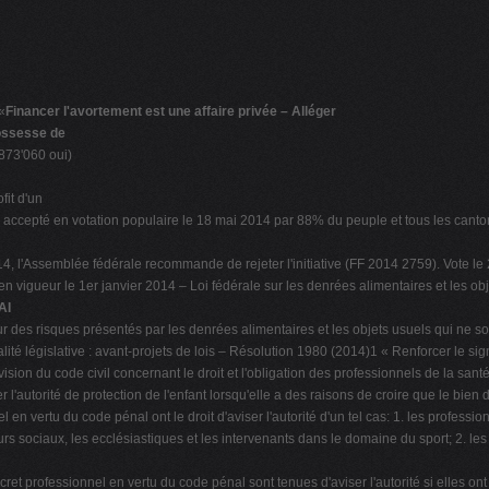
«
Financer l'avortement est une affaire privée – Alléger
rossesse de
 873'060 oui)
ofit d'un
e, accepté en votation populaire le 18 mai 2014 par 88% du peuple et tous les canton
l'Assemblée fédérale recommande de rejeter l'initiative (FF 2014 2759). Vote le 28 
en vigueur le 1er janvier 2014 – Loi fédérale sur les denrées alimentaires et les ob
AI
ur des risques présentés par les denrées alimentaires et les objets usuels qui ne 
alité législative : avant-projets de lois – Résolution 1980 (2014)1 « Renforcer le 
ion du code civil concernant le droit et l'obligation des professionnels de la santé d
r l'autorité de protection de l'enfant lorsqu'elle a des raisons de croire que le bien
n vertu du code pénal ont le droit d'aviser l'autorité d'un tel cas: 1. les professi
eurs sociaux, les ecclésiastiques et les intervenants dans le domaine du sport; 2. l
t professionnel en vertu du code pénal sont tenues d'aviser l'autorité si elles ont