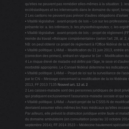
qu'elles ne peuvent pas remédier elles-mêmes à la situation: 1. les
ecclésiastiques et les intervenants dans le domaine du sport, lorsqu
2 Les cantons ne peuvent pas prévoir d'autres obligations d'aviser l'
• Vitalité législative : avant-projets de lois – Loi sur les profess
présente loi: a. les infirmiers; b. les physiothérapeutes; c. les ergo
• Vitalité législative : avant-projets de lois – projet de règleme
monde du travail «thérapie complémentaire» (selon l'art. 28, al. 2,
NB: on peut obtenir ce projet de règlement à l'Office fédéral de la 
• Vitalité politique: LAMal – Modification du 21 juin 2013, entrée 
(correction des primes), entrant en vigueur le 1er – Modification
4 Le risque élevé de maladie est défini par l'âge, le sexe et d'autre
morbidité appropriés. Le Conseil fédéral détermine les indicateurs
• Vitalité politique: LAMal – Projet de loi sur la surveillance de 
par le CN – Message concernant la modification de la loi fédéral
2013, FF 2013 7135
Nouvel art. 12 al. 2
2 Les caisses-maladie sont des personnes juridiques de droit privé 
qui pratiquent exclusivement l'assurance-maladie sociale et qui son
• Vitalité politique: LAMal – Avant-projet de la CSSS-N de modific
devraient assumer elles-mêmes les frais médicaux qu'elles occasi
Par ailleurs, elle prévoit la distinction juridique entre faute et mal
du domaine ambulatoire (en consultation jusqu'au 10 octobre 2014),
septembre 2014), FF 2014 3523 – Médecine hautement spécialis