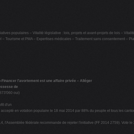
tives populaires – Vitalité législative : lois, projets et avant-projets de lois – Vita
l – Tourisme et PMA – Expertises médicales – Traitement sans consentement – Pla
«
Financer l'avortement est une affaire privée – Alléger
rossesse de
 873'060 oui)
ofit d'un
e, accepté en votation populaire le 18 mai 2014 par 88% du peuple et tous les canton
4, l'Assemblée fédérale recommande de rejeter l'initiative (FF 2014 2759). Vote 