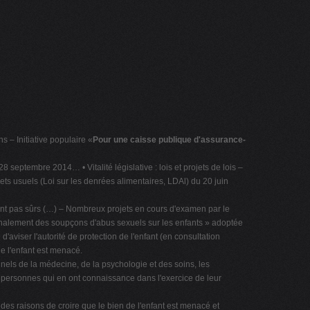
s – Initiative populaire «
Pour une caisse publique d'assurance-
septembre 2014… • Vitalité législative : lois et projets de lois –
jets usuels (Loi sur les denrées alimentaires, LDAl) du 20 juin
sont pas sûrs (…) – Nombreux projets en cours d'examen par le
signalement des soupçons d'abus sexuels sur les enfants » adoptée
'aviser l'autorité de protection de l'enfant (en consultation
 de l'enfant est menacé.
onnels de la médecine, de la psychologie et des soins, les
es personnes qui en ont connaissance dans l'exercice de leur
 des raisons de croire que le bien de l'enfant est menacé et