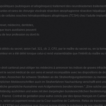
topoïétiques (autologues et allogéniques) traitement des neuroblastomes traiteme
ourdes et rares de chirurgie viscérale résection œsophagienne résection hépatique 
ns de cellules souches hématopoïétiques allogéniques (TCSH) chez l'adulte implan
revet, médecins, dentistes,
ue leurs auxiliaires peuvent
u de leur profession ou dont ils
t déliés du secret, selon l'art. 321, ch. 2, CP2, par le maître du secret ou, en la form
nteur en a été délié lorsque celui-ci rend vraisemblable que l'intérêt du maître au ma
 le droit cantonal peut obliger les médecins à annoncer les indices de graves infra
le secret médical de son sens et serait incompatible avec les dispositions de droit
nten, Anzeichen für schwere Straftaten an die Strafverfolgungsbehörden zu melden,
setzlichen Meldevorschriften auch im Strafverfahren Nachachtung verschafft wird un
iche gesetzliche Ausnahme vom Arztgeheimnis berufen können." „Eine solche pausc
ollständig aushöhlen und wäre mit den dargelegten bundesrechtlichen Bestimmung
France. Contrat de gestation pour autrui conclu par des époux français en Califo
 selon un jugement rendu par la Cour suprême de Californie. Refus de transcrire les
rt. 8 CEDH) qui «implique que chacun puisse établir la substance de son identité, y 