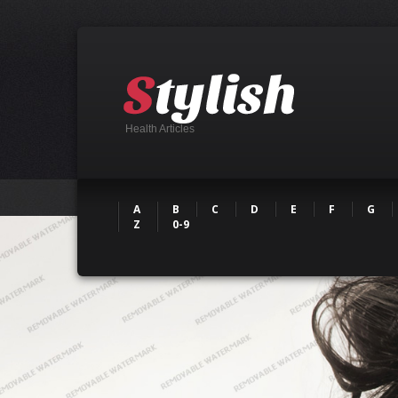
Health Articles
A
B
C
D
E
F
G
Z
0-9