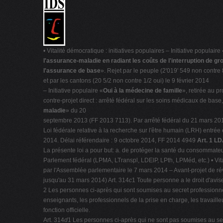
• Vitalité démocratique : initiatives populaires – Initiative populaire 
l'assurance-maladie en radiant les coûts de l'interruption de g
l'assurance de base
». Rejet par le peuple (2'019' 549 non contre
et par les cantons (20 5/2 non contre 1/2 oui) le 9 février 2014
– Initiative populaire «
Oui à la médecine de famille
», retirée au pr
contre-projet direct : arrêté fédéral sur les soins médicaux de bas
maladie
» du 20
septembre 2013 (FF 2013 7113). Par arrêté fédéral du 21 mars 2014, 
Loi fédérale relative à la recherche sur l'être humain (LRH) entrée 
2014. Délai référendaire : 9 octobre 2014, FF 2014 4949
Art. 1 LD
La présente loi a pour but: a. de protéger la santé du consommate
Parlement fédéral (LPMA, LTranspl, LDElP, LPth, LPMéd, etc.) • Vit
par l'Assemblée parlementaire le 7 mars 2014 – Avant-projet de révis
jusqu'au 31 mars 2014) Art. 314
c
1 Toute personne a le droit d'avise
2 Les personnes ci-après qui sont soumises au secret professionnel e
enseignants, les professionnels de la prise en charge, les travaill
fonction officielle.
Art. 314
d
1 Les personnes ci-après qui ne sont pas soumises au secre