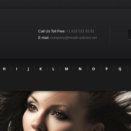
Call Us Toll Free:
+1 618 531 63 91
E-mail:
company@health-articles.net
H
I
J
K
L
M
N
O
P
Q