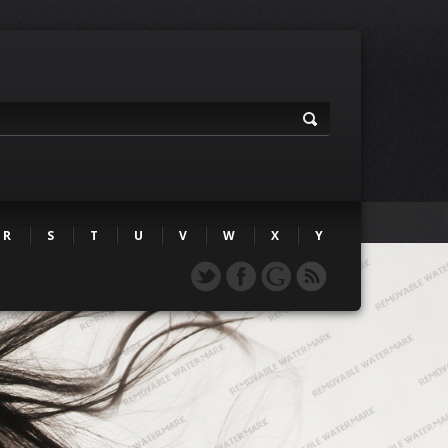
R
S
T
U
V
W
X
Y