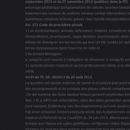
septembre 2013 et du 27 novembre 2013 (publiées dans la FF)
oncologie pédiatrique transplantations de cellules souches héma
traitement des tumeurs du système nerveux central interventions l
bariatrique complexe brûlures graves chez l'adulte transplantatio
Art. 171 Code de procédure pénale
1 Les ecclésiastiques, avocats, défenseurs, notaires, conseils en b
chiropraticiens, pharmaciens, sages-femmes, psychologues ainsi q
refuser de témoigner sur les secrets qui leur ont été confiés en vert
ont eu connaissance dans l'exercice de celle-ci.
2 Ils doivent témoigner:
a. lorsqu'ils sont soumis à l'obligation de dénoncer; b. lorsqu'ils son
3 L'autorité pénale respecte le secret professionnel même si le déte
vérité.
Arrêt du TF, 1B_96/2013 du 20 août 2013
.
La question est laissée indécise de savoir si et jusqu'à quel point
des renseignements et de produire des pièces viderait complètement 
„Ob die Kantone die Ärzte darüber hinaus generell verpflichten kön
Abs. 2 lit. a StPO soll sicherstellen, dass den oben genannten ge
(und mangels Entbindung vom Berufsgeheimnis) auf eine ausdrückl
Fall einer schweren Körperverletzung würde das Arztgeheimnis v
médical et PMAArrêt de la CourEDH du 26 juin 2014, Mennesson c. 
indique que l'époux est «père génétique» et l'épouse «mère légale»,
Violation du droit des deux enfants au respect de leur vie privée (a