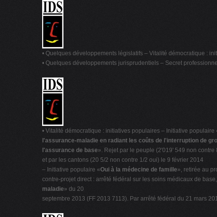
• Quelques développements législatifs – Vitalité démocratique : initia
• Quelques développements jurisprudentiels – Secret professionne
• Vitalité démocratique : initiatives populaires – Initiative populaire 
l'assurance-maladie en radiant les coûts de l'interruption de g
l'assurance de base
». Rejet par le peuple (2'019' 549 non contre
et par les cantons (20 5/2 non contre 1/2 oui) le 9 février 2014
– Initiative populaire «
Oui à la médecine de famille
», retirée au pr
contre-projet direct : arrêté fédéral sur les soins médicaux de bas
maladie
» du 20
septembre 2013 (FF 2013 7113). Par arrêté fédéral du 21 mars 201