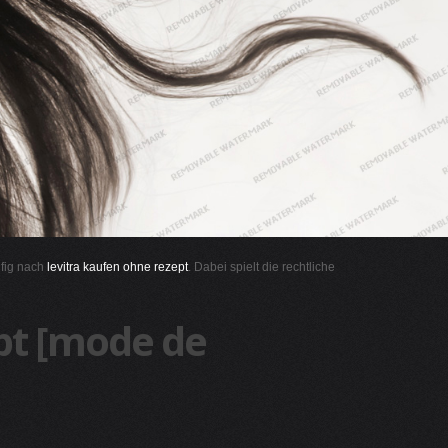
ufig nach
levitra kaufen ohne rezept
. Dabei spielt die rechtliche
ppt [mode de