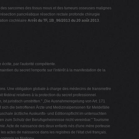
nt des sarcomes des tissus mous et des tumeurs osseuses malignes
résection pancréatique résection rectale profonde chirurgie
tation cochléaire
Arrêt du TF, 1B_96/2013 du 20 août 2013
.
e écrite, par l'autorité compétente.
intien du secret l'emporte sur l'intérêt à la manifestation de la
ctions. Une obligation globale à charge des médecins de transmettre
 fédéral relatives à la protection du secret professionnel.
 ist juristisch umstritten." „Die Ausnahmeregelung von Art. 171
d sich die betroffenen Ärzte und Medizinalpersonen für Meldefälle
hale ärztliche Auskunfts- und Editionspflicht im untersuchten
en zum Schutz der Berufsgeheimnisse nicht vereinbar." Tourisme
rnie. Acte de naissance des deux enfants nés d'une mère porteuse
 actes de naissance dans les registres de l'état civil français.
compris sa filiation».