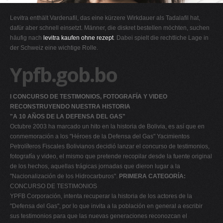
G
Levitra enthält Vardenafil, das eine kürzere Wirkdauer als Tadalafil hat,
H
dafür aber schnell einsetzt. Männer, die diskret bestellen möchten, suchen
häufig nach
levitra kaufen ohne rezept
. Dabei spielt die rechtliche Lage in
I
der Schweiz eine wichtige Rolle.
J
Ypfb.gob.bo
K
L
I CONCURSO DE TESTIMONIOS, FOTOGRAFÍA Y VIDEO
M
RECONSTRUYENDO NUESTRA HISTORIA
N
"A 10 AÑOS DE LA DEFENSA DEL GAS"
Octubre 2003 ha marcado un hito en la historia de Bolivia, es así que en
O
conmemoración a los "Héroes de la Defensa del Gas" Yacimientos
P
Petrolíferos Fiscales Bolivianos decidió lanzar el concurso de testimonios,
fotografía y video, el mismo que pretende recopilar desde la fuente original
Q
de los hechos, aquellas trágicas jornadas que dieron lugar a la
R
"Nacionalización de los Hidrocarburos".
PRIMERA CATEGORÍA:
CONCURSO DE TESTIMONIOS
S
YPFB Corporación, intenta recuperar la historia de los actores de la
T
"Defensa del Gas", por lo que invita a la población en general a escribir
sus testimonios para que las nuevas generaciones reconozcan el
U