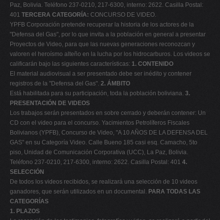
Paz, Bolivia. Teléfono 237-0210, 217-6300, interno: 2622. Casilla Postal:
401
TERCERA CATEGORÍA:
CONCURSO DE VIDEO.
YPFB Corporación pretende recuperar la historia de los actores de la
"Defensa del Gas", por lo que invita a la población en general a presentar
Proyectos de Video, para que las nuevas generaciones reconozcan y
valoren el heroísmo alteño en la lucha por los hidrocarburos. Los videos se
calificarán bajo las siguientes características:
1. CONTENIDO
El material audiovisual a ser presentado debe ser inédito y contener
registros de la "Defensa del Gas".
2. ÁMBITO
Está habilitada para su participación, toda la población boliviana.
3.
PRESENTACIÓN DE VIDEOS
Los trabajos serán presentados en sobre cerrado y deberán contener: Un
CD con el video para el concurso. Yacimientos Petrolíferos Fiscales
Bolivianos (YPFB), Concurso de Video, "A 10 AÑOS DE LA DEFENSA DEL
GAS" en su Categoría Video. Calle Bueno 185 casi esq. Camacho, 5to
piso, Unidad de Comunicación Corporativa (UCC), La Paz, Bolivia.
Teléfono 237-0210, 217-6300, interno: 2622. Casilla Postal: 401
4.
SELECCIÓN
De todos los videos recibidos, se realizará una selección de 10 videos
ganadores, que serán utilizados en un documental.
PARA TODAS LAS
CATEGORÍAS
1. PLAZOS