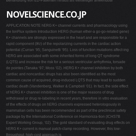
Behandlung von ED-Patienten hinaus als vielseitiger anwendbar
NOVELSCIENCE.CO.JP
APPLICATION NOTE hERG K+ channel currents and pharmacology using
the IonFlux system Introduction HERG (human ether-a go-go-related gene)
K+ channels are strongly expressed in the heart and are responsible for a
rapid component (IKr) of the repolarizing currents in the cardiac action
potential (Curran ‘95; Sanguinetti ‘95). Loss of function mutations affect-ing
hERG are associated with some inherited forms of long QT syndrome
(LQTS) and increase the risk for a serious ventricular arrhythmia, torsade
de pointes (Tanaka ‘97; Moss ‘02). HERG K+ channel inhibition by both
cardiac and noncardiac drugs has also been identified as the most
common cause of acquired, drug-induced LQTS that may lead to sudden
cardiac death (Vandenberg, Walker & Campbell ‘01). In fact, the side effect
of hERG K+ channel inhibition is one of the major reasons of drug
withdrawal or drug re-labeling in recent years, therefore in vitro evaluation
of the effects of drugs on hERG channels expressed heterologously in
mammalian cells has been recommended as part of the preclinical safety
package by the International Conference on Harmoniza-tion (ICHS7B
Expert Working Group, ‘02). The gold standard of evaluating drug effects on
hERG K+ current is manual patch-clamp recording. However, this low-
throughput, high-cost approach is