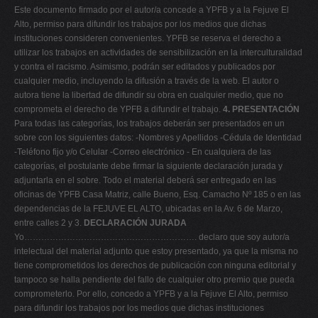
Este documento firmado por el autor/a concede a YPFB y a la Fejuve El
Alto, permiso para difundir los trabajos por los medios que dichas
instituciones consideren convenientes. YPFB se reserva el derecho a
utilizar los trabajos en actividades de sensibilización en la interculturalidad
y contra el racismo. Asimismo, podrán ser editados y publicados por
cualquier medio, incluyendo la difusión a través de la web. El autor o
autora tiene la libertad de difundir su obra en cualquier medio, que no
comprometa el derecho de YPFB a difundir el trabajo.
4. PRESENTACIÓN
Para todas las categorías, los trabajos deberán ser presentados en un
sobre con los siguientes datos: -Nombres y Apellidos -Cédula de Identidad
-Teléfono fijo y/o Celular -Correo electrónico - En cualquiera de las
categorías, el postulante debe firmar la siguiente declaración jurada y
adjuntarla en el sobre. Todo el material deberá ser entregado en las
oficinas de YPFB Casa Matriz, calle Bueno, Esq. Camacho Nº 185 o en las
dependencias de la FEJUVE EL ALTO, ubicadas en la Av. 6 de Marzo,
entre calles 2 y 3.
DECLARACIÓN JURADA
Yo……………………………………………………. declaro que soy autor/a
intelectual del material adjunto que estoy presentado, ya que la misma no
tiene comprometidos los derechos de publicación con ninguna editorial y
tampoco se halla pendiente del fallo de cualquier otro premio que pueda
comprometerlo. Por ello, concedo a YPFB y a la Fejuve El Alto, permiso
para difundir los trabajos por los medios que dichas instituciones