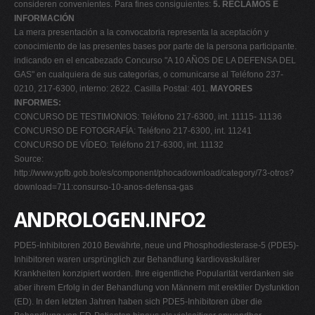
consideren convenientes. Para fines consiguientes:
5. RECLAMOS E
INFORMACIÓN
La mera presentación a la convocatoria representa la aceptación y
conocimiento de las presentes bases por parte de la persona participante.
indicando en el encabezado Concurso "A 10 AÑOS DE LA DEFENSA DEL
GAS" en cualquiera de sus categorías, o comunicarse al Teléfono 237-
0210, 217-6300, interno: 2622. Casilla Postal: 401.
MAYORES
INFORMES:
CONCURSO DE TESTIMONIOS: Teléfono 217-6300, int. 11115- 11136
CONCURSO DE FOTOGRAFÍA: Teléfono 217-6300, int. 11241
CONCURSO DE VÍDEO: Teléfono 217-6300, int. 11132
Source:
http://www.ypfb.gob.bo/es/component/phocadownload/category/73-otros?
download=711:consurso-10-anos-defensa-gas
ANDROLOGEN.INFO2
PDE5-Inhibitoren 2010 Bewährte, neue und Phosphodiesterase-5 (PDE5)-
Inhibitoren waren ursprünglich zur Behandlung kardiovaskulärer
Krankheiten konzipiert worden. Ihre eigentliche Popularität verdanken sie
aber ihrem Erfolg in der Behandlung von Männern mit erektiler Dysfunktion
(ED). In den letzten Jahren haben sich PDE5-Inhibitoren über die