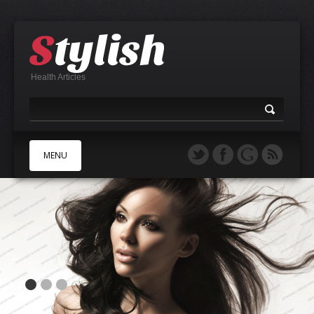
Health Articles
MENU
A
B
C
D
E
F