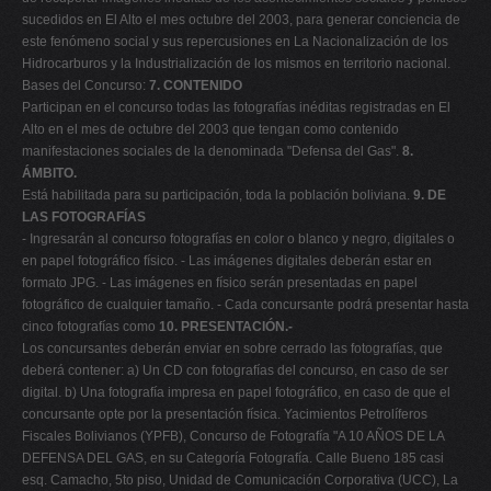
sucedidos en El Alto el mes octubre del 2003, para generar conciencia de
este fenómeno social y sus repercusiones en La Nacionalización de los
Hidrocarburos y la Industrialización de los mismos en territorio nacional.
Bases del Concurso:
7. CONTENIDO
Participan en el concurso todas las fotografías inéditas registradas en El
Alto en el mes de octubre del 2003 que tengan como contenido
manifestaciones sociales de la denominada "Defensa del Gas".
8.
ÁMBITO.
Está habilitada para su participación, toda la población boliviana.
9. DE
LAS FOTOGRAFÍAS
- Ingresarán al concurso fotografías en color o blanco y negro, digitales o
en papel fotográfico físico. - Las imágenes digitales deberán estar en
formato JPG. - Las imágenes en físico serán presentadas en papel
fotográfico de cualquier tamaño. - Cada concursante podrá presentar hasta
cinco fotografías como
10. PRESENTACIÓN.-
Los concursantes deberán enviar en sobre cerrado las fotografías, que
deberá contener: a) Un CD con fotografías del concurso, en caso de ser
digital. b) Una fotografía impresa en papel fotográfico, en caso de que el
concursante opte por la presentación física. Yacimientos Petrolíferos
Fiscales Bolivianos (YPFB), Concurso de Fotografía "A 10 AÑOS DE LA
DEFENSA DEL GAS, en su Categoría Fotografía. Calle Bueno 185 casi
esq. Camacho, 5to piso, Unidad de Comunicación Corporativa (UCC), La