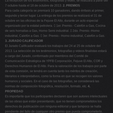
La recepción de los testimonios, fotografías y video, se realizará a partir del
7 octubre hasta el 18 de octubre de 2013.
2. PREMIOS
Para cada categoría se premiará 10 ganadores, dando énfasis al primer,
segundo y tercer lugar. La entrega de los premios se realizará el 31 de
octubre en las oficinas de la Fejuve El Alto, durante un acto especial
organizado por la estatal petrolera.  1er. Premio.- Calefón a Gas, Cocina
de seis hornallas a Gas, Horno Semi industrial.  2do. Premio.-Horno
industrial, Calefón a Gas.  3er. Premio.- Horno industrial, Calefón a Gas.
3. JURADO CALIFICADOR
El Jurado Calificador evaluará los trabajos del 24 al 25 de octubre del
2013. La selección de los testimonios, fotografías y videos finalistas estará
a cargo del Jurado, conformado por miembros del Comité de
Comunicación Estratégica de YPFB Corporación, Fejuve El Alto, COR y
Derechos Humanos de El Alto. Para la valoración de los trabajos por parte
de esta comisión, se tendrá en cuenta tanto los méritos de creación,
literarios e interpretativos, como la forma en que se recogen los valores
humanos y sociales. En el caso de las fotografías, se considerará las
normas de composición fotográfica, resolución, formato, etc.
4.
PROPIEDAD
Es importante que los participantes declaren que son autores intelectuales
de las obras que están presentando, que no tienen comprometidos los
derechos de publicación con ninguna editorial y que tampoco se halla
pendiente del fallo de cualquier otro premio que pueda comprometerlo.