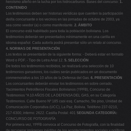
heroísmo alteño en la lucha por los hidrocarburos. Bases del concurso:
1.
V
CONTENIDO
Los testimonios deben ser historias verídicas que cuenten la participación
W
del/la concursante o los vecinos en las jornadas de octubre de 2003, ya
X
sea como veedor (a) o como manifestante.
2. ÁMBITO
El concurso está habilitado para toda la población boliviana. Los
Y
testimonios deberán ser presentados mínimamente en una carilla en
Z
idioma español. Cada autor/a podrá presentar sólo un relato al concurso.
4. NORMAS DE PRESENTACIÓN
0-9
Los textos se presentarán de la siguiente forma: - Deberá estar en formato
Word o PDF. - Tipo de Letra Arial 12.
5. SELECCIÓN
De todos los testimonios recibidos, se realizará una selección de 10
testimonios ganadores, los cuáles serán publicados en un documento
conmemorativo a los 10 años de la Defensa del Gas.
6. PRESENTACIÓN
Los concursantes deberán enviar los testimonios en sobre cerrado.
Yacimientos Petrolíferos Fiscales Bolivianos (YPFB), Concurso de
Testimonios "A 10 AÑOS DE LA DEFENSA DEL GAS, en su Categoría
Testimonios. Calle Bueno Nº 185 casi esq. Camacho, 5to piso, Unidad de
Comunicación Corporativa (UCC), La Paz, Bolivia. Teléfono 237-0210,
217-6300, interno: 2622. Casilla Postal: 401
SEGUNDA CATEGORÍA:
CONCURSO DE FOTOGRAFÍA
Por primera vez, YPFB convoca al Concurso de Fotografía, con la finalidad
de recuperar imágenes inéditas de los acontecimientos sociales y políticos