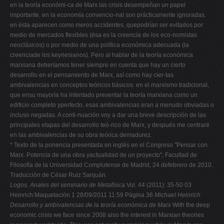
en la teoría económi-ca de Marx las crisis desempeñan un papel
V
importante, en la economía convencio-nal son prácticamente ignoradas.
en ésta aparecen como meros accidentes, quepodrían ser evitados por
W
medio de mercados flexibles (ésa es la creencia de los eco-nomistas
X
neoclásicos) o por medio de una política económica adecuada (la
creenciade los keynesianos). Pero al hablar de la teoría económica
Y
marxiana deberíamos tener siempre en cuenta que hay un cierto
Z
desarrollo en el pensamiento de Marx, así como hay cier-tas
ambivalencias en conceptos teóricos básicos. en el marxismo tradicional,
0-9
que ensu mayoría ha intentado presentar la teoría marxiana como un
edificio completo yperfecto, esas ambivalencias eran a menudo obviadas o
incluso negadas. A conti-nuación voy a dar una breve descripción de las
principales etapas del desarrollo teó-rico de Marx, y después me centraré
en las ambivalencias de su obra teórica demadurez.
* Texto de la ponencia presentada en inglés en el Congreso "Pensar con
Marx. Potencia de una obra yactualidad de un proyecto", Facultad de
Filosofía de la Universidad Complutense de Madrid, 24 defebrero de 2010.
Traducción de César Ruiz Sanjuán.
Logos. Anales del seminario de Metafísica
Vol. 44 (2011): 35-50 03
Heinrich:Maquetación 1 28/09/2011 11:59 Página 36
Michael Heinrich
Desarrollo y ambivalencias de la teoría económica de Marx
With the deep
economic crisis we face since 2008 also the interest in Marxian theories