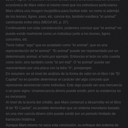
económica de Marx
viduo
al mismo nivel que los individuos particulares.
Marx utiliza una imagen muyplática para ilustrar esto: es como si además
de los leones, tigres, aves, etc. concre-tos, también existiera "el animal"
caminando entre ellos (MEGA II/5, p. 37).
Continuando con esta consideración, podemos concluir que "el animal" no
puede existir
realmente
como un individuo junto a los leones, tigres
concretos, etc.
Tiene haber "algo" que es aceptado como "el animal", que es una
representación
de"el animal". "El animal" puede ser representado por un
determinado animal, el león,por ejemplo. Entonces el león no sólo cuenta
como león, sino también como "el ani-mal". O "el animal" puede ser
representado por una placa con la letra "A", porejemplo.
En resumen: en el nivel de análisis de la forma de valor en el libro I de "El
Capital" no es posible
determinar el carácter del algo concreto que
representa aluniversal como individuo
. Este algo puede ser una mercancía
o un puro signo. Unamercancía dinero
puede
existir, pero su existencia no
es
necesaria
.
Al nivel de la teoría del crédito, que Marx comenzó a desarrollar en el libro
III de "El Capital", es posible demostrar que un sistema monetario basado
en una mer-cancía dinero sólo puede existir por un periodo limitado de
transición histórica.
Aunque Marx mismo no saca esta conclusión, su enfoque del sistema de