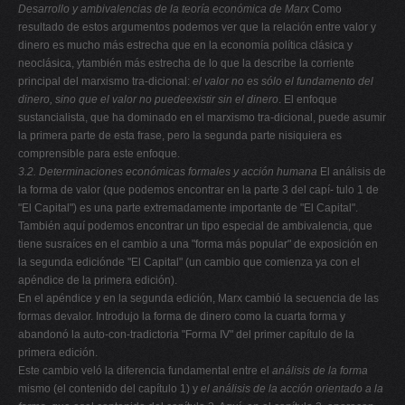
Desarrollo y ambivalencias de la teoría económica de Marx
Como
resultado de estos argumentos podemos ver que la relación entre valor y
dinero es mucho más estrecha que en la economía política clásica y
neoclásica, ytambién más estrecha de lo que la describe la corriente
principal del marxismo tra-dicional:
el valor no es sólo el fundamento del
dinero, sino que el valor no puedeexistir sin el dinero
. El enfoque
sustancialista, que ha dominado en el marxismo tra-dicional, puede asumir
la primera parte de esta frase, pero la segunda parte nisiquiera es
comprensible para este enfoque.
3.2. Determinaciones económicas formales y acción humana
El análisis de
la forma de valor (que podemos encontrar en la parte 3 del capí- tulo 1 de
"El Capital") es una parte extremadamente importante de "El Capital".
También aquí podemos encontrar un tipo especial de ambivalencia, que
tiene susraíces en el cambio a una "forma más popular" de exposición en
la segunda ediciónde "El Capital" (un cambio que comienza ya con el
apéndice de la primera edición).
En el apéndice y en la segunda edición, Marx cambió la secuencia de las
formas devalor. Introdujo la forma de dinero como la cuarta forma y
abandonó la auto-con-tradictoria "Forma IV" del primer capítulo de la
primera edición.
Este cambio veló la diferencia fundamental entre el
análisis de la forma
mismo (el contenido del capítulo 1) y
el análisis de la acción orientado a la