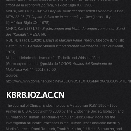
crítica de la economía política
, México: Siglo XXI, 1980).
MARX, Karl (1867-94):
Das Kapital. Kritik der politischen Ökonomie
, 3 Bde.,
MEW 23-25 (
El Capital. Crítica de la economía política
(libros I, II y
III),México: Siglo XXI, 1975).
MARX, Karl (1871/72):
Ergänzungen und Veränderungen zum ersten Band
des
"
Kapitals
", MEGA II/6.
RUBIN, Isaac I. (1928):
Essays in Marxian Value Theory
, Moscow (English:
Detroit, 1972; German:
Studien zur Marxschen Werttheorie
, Frankfurt/Main,
1973).
Michael HeinrichHochschule für Technik und WirtschaftBerlin
(Germany)
m.heinrich@prokla.de
LOGOS. Anales del Seminario de
Metafísica
Vol. 44 (2011): 35-50
Source:
http://www.mhh.domainepublic.net/ALGUNOSTEXTOS/MARXANDSONS/HEINRI
KBRB.IOZ.AC.CN
The Journal of Clinical Endocrinology & Metabolism 91(5):1956 –1960
Printed in U.S.A. Copyright © 2006 by The Endocrine Society Isolation and
Cultivation of Human TesticularPeritubular Cells: A New Model for the
Investigation ofFibrotic Processes in the Human Testis andMale Infertility
Martin Albrecht, Romi Ra¨msch, Frank M. Ko¨hn, J. Ullrich Schwarzer, and