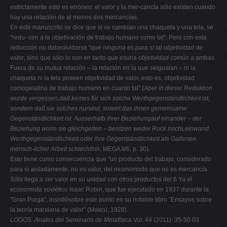
estrictamente esto es erróneo: el valor y la mer-cancía sólo existen cuando
hay una relación de al menos dos mercancías.
En este manuscrito se dice que si se cambian una chaqueta y una tela, se
"redu- cen a la objetivación de trabajo humano como tal". Pero con esta
reducción no debeolvidarse "
que ninguna es para sí tal objetividad de
valor
, sino que sólo lo son en tanto que esuna
objetividad común
a ambas.
Fuera de su mutua relación – la relación en la que seigualan – ni la
chaqueta ni la tela poseen objetividad de valor, esto es, objetividad
comogelatina de trabajo humano en cuanto tal" (
Aber in dieser Reduktion
wurde vergessen,daß keines für sich solche Werthgegenständlichkeit ist,
sondern daß sie solches nursind, soweit das ihnen gemeinsame
Gegenständlichkeit ist. Ausserhalb ihrer Beziehungauf einander ‒ der
Beziehung worin sie gleichgelten ‒ besitzen weder Rock nochLeinwand
Werthgegenständlichkeit oder ihre Gegenständlichkeit als Gallerten
mensch-licher Arbeit schlechthin
, MEGA II/6, p. 30).
Esto tiene como consecuencia que "un producto del trabajo, considerado
para sí aisladamente, no es valor, del mismomodo que no es mercancía.
Sólo llega a ser valor en su unidad con otros productos del 6 Ya el
economista soviético Isaac Rubin, que fue ejecutado en 1937 durante la
"Gran Purga", insistiósobre este punto en su notable libro "Ensayos sobre
la teoría marxiana de valor" (Moscú, 1928).
LOGOS. Anales del Seminario de Metafísica
Vol. 44 (2011): 35-50 03