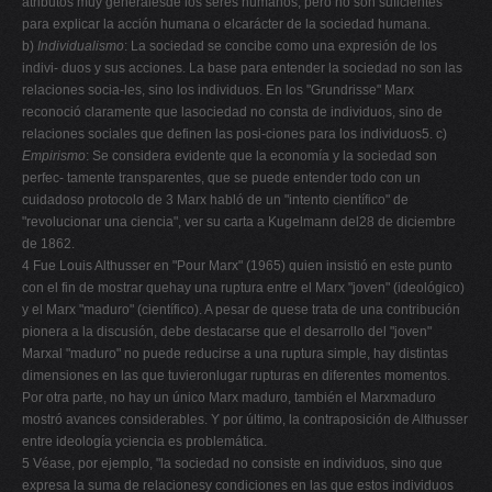
atributos muy generalesde los seres humanos, pero no son suficientes
para explicar la acción humana o elcarácter de la sociedad humana.
b)
Individualismo
: La sociedad se concibe como una expresión de los
indivi- duos y sus acciones. La base para entender la sociedad no son las
relaciones socia-les, sino los individuos. En los "Grundrisse" Marx
reconoció claramente que lasociedad no consta de individuos, sino de
relaciones sociales que definen las posi-ciones para los individuos5. c)
Empirismo
: Se considera evidente que la economía y la sociedad son
perfec- tamente transparentes, que se puede entender todo con un
cuidadoso protocolo de 3 Marx habló de un "intento científico" de
"revolucionar una ciencia", ver su carta a Kugelmann del28 de diciembre
de 1862.
4 Fue Louis Althusser en "Pour Marx" (1965) quien insistió en este punto
con el fin de mostrar quehay una ruptura entre el Marx "joven" (ideológico)
y el Marx "maduro" (científico). A pesar de quese trata de una contribución
pionera a la discusión, debe destacarse que el desarrollo del "joven"
Marxal "maduro" no puede reducirse a una ruptura simple, hay distintas
dimensiones en las que tuvieronlugar rupturas en diferentes momentos.
Por otra parte, no hay un único Marx maduro, también el Marxmaduro
mostró avances considerables. Y por último, la contraposición de Althusser
entre ideología yciencia es problemática.
5 Véase, por ejemplo, "la sociedad no consiste en individuos, sino que
expresa la suma de relacionesy condiciones en las que estos individuos