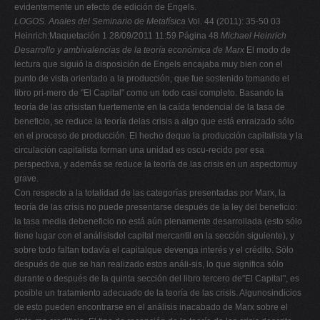
evidentemente un efecto de edición de Engels.
LOGOS. Anales del Seminario de Metafísica
Vol. 44 (2011): 35-50 03
Heinrich:Maquetación 1 28/09/2011 11:59 Página 48
Michael Heinrich
Desarrollo y ambivalencias de la teoría económica de Marx
El modo de
lectura que siguió la disposición de Engels encajaba muy bien con el
punto de vista orientado a la producción, que fue sostenido tomando el
libro pri-mero de "El Capital" como un todo casi completo. Basando la
teoría de las crisistan fuertemente en la caída tendencial de la tasa de
beneficio, se reduce la teoría delas crisis a algo que está enraizado sólo
en el proceso de producción. El hecho deque la producción capitalista y la
circulación capitalista forman una unidad es oscu-recido por esa
perspectiva, y además se reduce la teoría de las crisis en un aspectomuy
grave.
Con respecto a la totalidad de las categorías presentadas por Marx, la
teoría de las crisis no puede presentarse después de la ley del beneficio:
la tasa media debeneficio no está aún plenamente desarrollada (esto sólo
tiene lugar con el análisisdel capital mercantil en la sección siguiente), y
sobre todo faltan todavía el capitalque devenga interés y el crédito. Sólo
después de que se han realizado estos análi-sis, lo que significa sólo
durante o después de la quinta sección del libro tercero de"El Capital", es
posible un tratamiento adecuado de la teoría de las crisis. Algunosindicios
de esto pueden encontrarse en el análisis inacabado de Marx sobre el