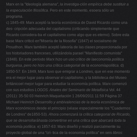
Marx en la "Ideología alemana",
la investiga-ción empírica debe sustituir a
la especulación filosófica
. Pero en este momento, esoera sólo un
programa.
c) 1845-49: Marx aceptó la teoría económica de David Ricardo como una
des- cripción adecuada del capitalismo (criticando simplemente que
Ricardo considera-ba el capitalismo como algo que es eterno). Sobre esta
base Marx criticó en"Miseria de la filosofía" (1847) el socialismo de
Proudhon. Marx también aceptó lateoría de las clases proporcionada por
los historiadores franceses, utilizándola parael "Manifiesto comunista"
(1848). En este periodo
Marx hizo un uso crítico de laeconomía política
burguesa, pero no hizo una crítica categorial de la economíapolítica.
d)
1850-57: En 1849, Marx tuvo que emigrar a Londres, que en ese momento
era el mejor lugar para observar el capitalismo, y la biblioteca del Museo
británicoel mejor lugar para estudiar la economía política. Marx comenzó
con sus estudios
LOGOS. Anales del Seminario de Metafísica
Vol. 44
(2011): 35-50 03 Heinrich:Maquetación 1 28/09/2011 11:59 Página 37
Michael Heinrich
Desarrollo y ambivalencias de la teoría económica de
Marx
económicos desde el principio (véase especialmente los "Cuadernos
de Londres" de1850-53).
Ahora comenzará la crítica categorial de Ricardo,
que se desarrollaráhasta convertirse en una crítica que abarcará toda la
economía política.
e) 1857-63: Marx diseñó y realizó parcialmente su
proyecto global de una "crí- tica de la economía política" en
seis libros: