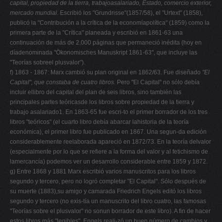
capital, propiedad de la tierra, trabajoasalariado, Estado, comercio exterior,
mercado mundial
. Escribió los "Grundrisse"(1857/58), el "Urtext" (1858),
publicó la "Contribución a la crítica de la economíapolítica" (1859) como la
primera parte de la "Crítica" planeada y escribió en 1861-63 una
continuación de más de 2.000 páginas que permaneció inédita (hoy en
díadenominada "Ökonomisches Manuskript 1861-63", que incluye las
"Teorías sobreel plusvalor").
f) 1863 - 1867: Marx cambió su plan original en 1862/63. Fue diseñado
"El
Capital", que constaba de cuatro libros
. Pero "El Capital" no sólo debía
incluir ellibro del capital del plan de seis libros, sino también las
principales partes teóricasde los libros sobre propiedad de la tierra y
trabajo asalariado1. En 1863-65 fue escri-to el primer borrador de los tres
libros "teóricos" (el cuarto libro debía abarcar lahistoria de la teoría
económica), el primer libro fue publicado en 1867. Una segun-da edición
considerablemente reelaborada apareció en 1872/73. En la teoría delvalor
(especialmente por lo que se refiere a la forma del valor y al fetichismo de
lamercancía) podemos ver un desarrollo considerable entre 1859 y 1872.
g) Entre 1868 y 1881 Marx escribió varios manuscritos para los libros
segundo y tercero, pero no logró completar "El Capital". Sólo después de
su muerte (1883),su amigo y camarada Friedrich Engels editó los libros
segundo y tercero (no exis-tía un manuscrito del libro cuatro, las famosas
"Teorías sobre el plusvalor" no sonun borrador de este libro). A fin de hacer
estos libros más "legibles", Engels reali-zó un buen número de cambios y