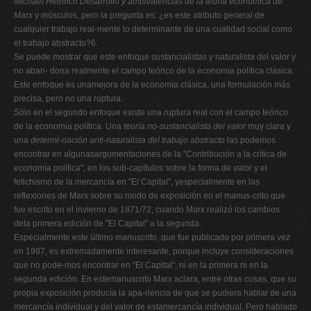
Michael Heinrich
Desarrollo y ambivalencias de la teoría económica de
Marx
y músculos, pero la pregunta es: ¿es este atributo general de
cualquier trabajo real-mente lo determinante de una cualidad social como
el trabajo abstracto?6.
Se puede mostrar que este enfoque sustancialistas y naturalista del valor y
no aban- dona realmente el campo teórico de la economía política clásica.
Este enfoque es unamejora de la economía clásica, una formulación más
precisa, pero no una ruptura.
Sólo en el segundo enfoque existe una ruptura real con el campo teórico
de la economía política. Una
teoría no-sustancialista del valor
muy clara y
una
determi-nación anti-naturalista del trabajo abstracto
las podemos
encontrar en algunasargumentaciones de la "Contribución a la crítica de
economía política", en los sub-capítulos sobre la forma de valor y el
fetichismo de la mercancía en "El Capital", yespecialmente en las
reflexiones de Marx sobre su modo de exposición en el manus-crito que
fue escrito en el invierno de 1871/72, cuando Marx realizó los cambios
dela primera edición de "El Capital" a la segunda.
Especialmente este último manuscrito, que fue publicado por primera vez
en 1987, es extremadamente interesante, porque incluye consideraciones
que no pode-mos encontrar en "El Capital", ni en la primera ni en la
segunda edición. En estemanuscrito Marx aclara, entre otras cosas, que su
propia exposición producía la apa-riencia de que se pudiera hablar de una
mercancía individual y del valor de estamercancía individual. Pero hablado