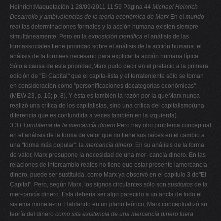
Heinrich:Maquetación 1 28/09/2011 11:59 Página 44
Michael Heinrich
Desarrollo y ambivalencias de la teoría económica de Marx
En el
mundo
real
las determinaciones formales y la acción humana existen siempre
simultáneamente. Pero en la
exposición científica
el análisis de las
formassociales tiene prioridad sobre el análisis de la acción humana: el
análisis de la formaes necesario para explicar la acción humana típica.
Sólo a causa de esta prioridad,Marx pudo decir en el prefacio a la primera
edición de "El Capital" que el capita-lista y el terrateniente sólo se toman
en consideración como "personificaciones decategorías económicas"
(MEW 23, p. 16; p. 8). Y ésta es también la razón por la queMarx nunca
realizó una crítica de los capitalistas, sino una crítica del capitalismo(una
diferencia que es confundida a veces también en la izquierda).
3.3 El problema de la mercancía dinero
Pero hay otro problema conceptual
en el análisis de la forma de valor que no tiene sus raíces en el cambio a
una "forma más popular": la
mercancía dinero
. En su análisis de la forma
de valor, Marx presupone la necesidad de una mer- cancía dinero. En las
relaciones de intercambio reales no tiene que estar presente lamercancía
dinero, puede ser sustituida, como Marx ya observó en el capítulo 3 de"El
Capital". Pero, según Marx, los signos circulantes sólo son
sustitutos
de la
mer-cancía dinero. Ésta debería ser algo parecido a un ancla de todo el
sistema moneta-rio. Hablando en un plano teórico, Marx conceptualizó su
teoría del dinero
como sila existencia de una mercancía dinero fuera