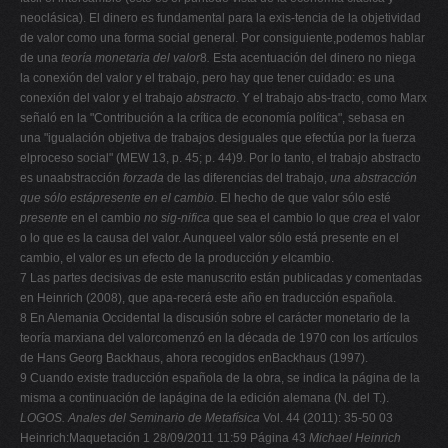
neoclásica). El dinero es fundamental para la exis-tencia de la objetividad
de valor como una forma social general. Por consiguiente,podemos hablar
de una
teoría monetaria del valor
8
.
Esta acentuación del dinero no niega
la conexión del valor y el trabajo, pero hay que tener cuidado: es una
conexión del valor y el trabajo
abstracto
. Y el trabajo abs-tracto, como Marx
señaló en la "Contribución a la crítica de economía política", sebasa en
una "igualación objetiva de trabajos desiguales que efectúa por la fuerza
elproceso social" (MEW 13, p. 45; p. 44)9. Por lo tanto, el trabajo abstracto
es unaabstracción
forzada
de las diferencias del trabajo,
una abstracción
que sólo estápresente en el cambio
. El hecho de que valor sólo esté
presente
en el cambio
no sig-nifica
que sea el cambio lo que
crea
el valor
o lo que es la causa del valor. Aunqueel valor sólo está presente en el
cambio, el valor es un efecto de la producción
y
elcambio.
7 Las partes decisivas de este manuscrito están publicadas y comentadas
en Heinrich (2008), que apa-recerá este año en traducción española.
8 En Alemania Occidental la discusión sobre el carácter monetario de la
teoría marxiana del valorcomenzó en la década de 1970 con los artículos
de Hans Georg Backhaus, ahora recogidos enBackhaus (1997).
9 Cuando existe traducción española de la obra, se indica la página de la
misma a continuación de lapágina de la edición alemana (N. del T.).
LOGOS. Anales del Seminario de Metafísica
Vol. 44 (2011): 35-50 03
Heinrich:Maquetación 1 28/09/2011 11:59 Página 43
Michael Heinrich