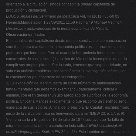
orientado a la circulación, sinode concebir la
unidad
capitalista de
producción y circulación.
LOGOS. Anales del Seminario de Metafísica
Vol. 44 (2011): 35-50 03
Heinrich:Maquetación 1 28/09/2011 11:59 Página 49
Michael Heinrich
Desarrollo y ambivalencias de la teoría económica de Marx
4.
Observaciones finales
En el análisis del capitalismo desde una perspectiva de la emancipación
social, la crítica marxiana de la economía política es la herramienta más
poderosa que tene-mos. Pero al usar esta herramienta tenemos que ser
conscientes de sus límites: 1) La crítica de Marx está incompleta, no pudo
cumplir sus propios planes. Por lo tanto, tenemos que seguir adelante, no
sólo con análisis empíricos, sino tambiéncon la investigación teórica, con
la construcción y el desarrollo de las categorías.
2) La exposición de Marx muestra un cierto número de ambivalencias
funda- mentales que debemos examinar cuidadosamente, criticar y
eliminar, con el fin delograr un uso apropiado de su crítica de la economía
política. Criticar a Marx es exactamente lo que él, como un científico serio,
esperaba de sus lectores. Al final del prefacio a "El Capital", escribió: "Todo
juicio de la crítica científica es bienvenido para mí" (MEW 23, p. 17; p. 9).
Y en una carta a Engels del 18 de julio de 1877 subrayó que "la falta de
mira- mientos es la primera condición toda crítica" (
Rücksichtslosigkeit –
ersteBedingung aller Kritik
, MEW 34, p. 48). Esto también debe aplicarse a