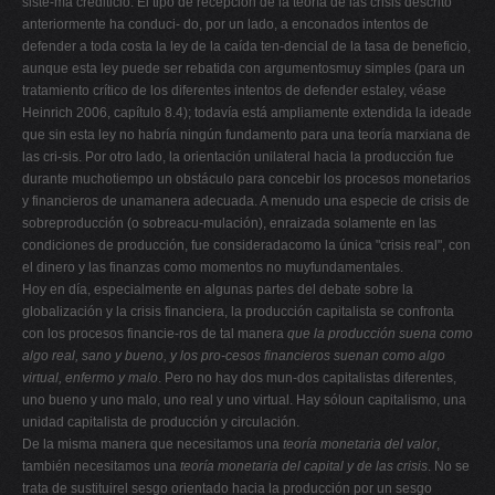
siste-ma crediticio. El tipo de recepción de la teoría de las crisis descrito
anteriormente ha conduci- do, por un lado, a enconados intentos de
defender a toda costa la ley de la caída ten-dencial de la tasa de beneficio,
aunque esta ley puede ser rebatida con argumentosmuy simples (para un
tratamiento crítico de los diferentes intentos de defender estaley, véase
Heinrich 2006, capítulo 8.4); todavía está ampliamente extendida la ideade
que sin esta ley no habría ningún fundamento para una teoría marxiana de
las cri-sis. Por otro lado, la orientación unilateral hacia la producción fue
durante muchotiempo un obstáculo para concebir los procesos monetarios
y financieros de unamanera adecuada. A menudo una especie de crisis de
sobreproducción (o sobreacu-mulación), enraizada solamente en las
condiciones de producción, fue consideradacomo la única "crisis real", con
el dinero y las finanzas como momentos no muyfundamentales.
Hoy en día, especialmente en algunas partes del debate sobre la
globalización y la crisis financiera, la producción capitalista se confronta
con los procesos financie-ros de tal manera
que la producción suena como
algo real, sano y bueno, y los pro-cesos financieros suenan como algo
virtual, enfermo y malo
. Pero no hay dos mun-dos capitalistas diferentes,
uno bueno y uno malo, uno real y uno virtual. Hay sóloun capitalismo, una
unidad capitalista de producción y circulación.
De la misma manera que necesitamos una
teoría monetaria del valor
,
también necesitamos una
teoría monetaria del capital y de las crisis
. No se
trata de sustituirel sesgo orientado hacia la producción por un sesgo