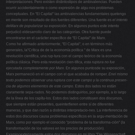
interpretaciones. Pero existen distintostipos de ambivalencias. Pueden
ocurrir accidentalmente o como expresión de algu-nos problemas
conceptuales. En "El Capital" las ambivalencias fundamentales quetengo
en mente son resultado de dos fuentes diferentes. Una fuente es
el intento
deMarx de popularizar su exposición
. En algunos puntos este intento
perjudicó eldesarrollo claro de las categorías. Otra fuente puede
encontrarse en el carácter específico de "El Capital" de Marx.
Como he afirmado anteriormente, "El Capital", o en términos más
generales, la"Crítica de de la economía política " de Marx es una
revolución científica, una rup-tura con el campo teórico de la economía
política clásica. Pero esta revolución cien-tífica,
esta ruptura no fue
ejecutada completamente por Marx
. En algunos puntosde su exposición,
Marx permaneció en el campo con el que acababa de romper.
Enel mismo
texto podemos observar una ruptura con este campo y la continua presen-
cia de algunos elementos de este campo.
Estos dos lados no están
claramente sepa-rados. No podemos distinguirlos, por ejemplo, a lo largo
de la línea de los capítu-los. Estos dos lados constituyen dos discursos,
que siempre están presentes, queinterfieren entre sí de diferentes
maneras, y que dan razón a distintas interpretacio-nes. La interferencia de
estos dos discursos causa problemas específicos en la argu-mentación de
Marx, como por ejemplo el conocido "problema de la transforma-ción" (la
transformación de los valores en los precios de producción).
Examinoextensamente estos dos discursos en mi libro "Die Wissenschaft