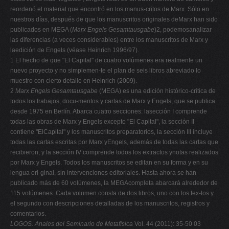
reordenó el material que encontró en los manus-critos de Marx. Sólo en
nuestros días, después de que los manuscritos originales deMarx han sido
publicados en MEGA (
Marx Engels Gesamtausgabe
)2, podemosanalizar
las diferencias (a veces considerables) entre los manuscritos de Marx y
laedición de Engels (véase Heinrich 1996/97).
1 El hecho de que "El Capital" de cuatro volúmenes era realmente un
nuevo proyecto y no simplemen-te el plan de seis libros abreviado lo
muestro con cierto detalle en Heinrich (2009).
2
Marx Engels Gesamtausgabe
(MEGA) es una edición histórico-crítica de
todos los trabajos, docu-mentos y cartas de Marx y Engels, que se publica
desde 1975 en Berlín. Abarca cuatro secciones: lasección I comprende
todas las obras de Marx y Engels excepto "El Capital", la sección II
contiene "ElCapital" y los manuscritos preparatorios, la sección III incluye
todas las cartas escritas por Marx yEngels, además de todas las cartas que
recibieron, y la sección IV comprende todos los extractos ynotas realizados
por Marx y Engels. Todos los manuscritos se editan en su forma y en su
lengua ori-ginal, sin intervenciones editoriales. Hasta ahora se han
publicado más de 60 volúmenes, la MEGAcompleta abarcará alrededor de
115 volúmenes. Cada volumen consta de dos libros, uno con los tex-tos y
el segundo con descripciones detalladas de los manuscritos, registros y
comentarios.
LOGOS. Anales del Seminario de Metafísica
Vol. 44 (2011): 35-50 03