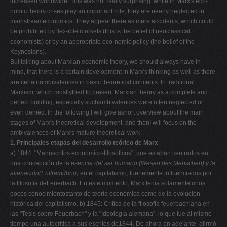
increased worldwide. This was not really surprising: while in Marx's eco-
nomic theory crises play an important role, they are nearly neglected in
mainstreameconomics. They appear there as mere accidents, which could
be prohibited by flex-ible markets (this is the belief of neoclassical
economists) or by an appropriate eco-nomic policy (the belief of the
Keynesians).
But talking about Marxian economic theory, we should always have in
mind, that there is a certain development in Marx's thinking as well as there
are certainambivalences in basic theoretical concepts. In traditional
Marxism, which mostlytried to present Marxian theory as a complete and
perfect building, especially suchambivalences were often negIected or
even denied. In the following I will give ashort overview about the main
stages of Marx's theoretical development, and thenI will focus on the
ambivalences of Marx's mature theoretical work.
1. Principales etapas del desarrollo teórico de Marx
a) 1844: "Manuscritos económico-filosóficos", que estaban centrados en
una concepción de la
esencia del ser humano (Wesen des Menschen) y la
alienación(Entfremdung)
en el capitalismo, fuertemente influenciados por
la filosofía deFeuerbach. En este momento, Marx tenía solamente unos
pocos conocimientostanto de teoría económica como de la evolución
histórica del capitalismo. b) 1845: Crítica de la filosofía feuerbachiana en
las "Tesis sobre Feuerbach" y la "Ideología alemana", lo que fue al mismo
tiempo una autocrítica a sus escritos de1844. De ahora en adelante, afirmó