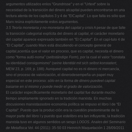
argumentos utilizados enlos "Grundrisse" y en el "Urtext" sobre la
necesidad de la transición del dinero alcapital pueden encontrarse en una
lectura atenta de los capítulos 3 y 4 de "ElCapital". Lo que falta es sólo que
Marx reúna explícitamente estos argumentos.
3.5 Teoría monetaria y no-monetaria del capital y crisis
A pesar de que falte
la transición categorial explícita del dinero al capital, el carácter monetario
del capital aparece expresado también en "El Capital". En el capí-tulo 4 de
"El Capital", cuando Marx está discutiendo el concepto general de
capital,acentúa que el valor en proceso, que es capital, necesita el dinero
como "forma autó-noma" (
selbständige Form
), por la cual el valor "constata
su identidad consigomismo" (
seine Identität mit sich selbst konstatiert
,
MEW 23, p. 169; p. 188). Aunqueel capital no es ni dinero ni mercancía,
sino el proceso de valorización, el dinerodesempeña un papel muy
especial en este proceso:
sólo en la forma de dinero puedeel capital
basarse en sí mismo y puede medir el grado de valorización
.
El carácter específicamente monetario del capital fue durante mucho
tiempo ampliamente ignorado en la tradición marxista. En muchas
discusiones marxistassobre economía política se impuso el libro I de "El
Capital". Puesto que la produc-ción era la cuestión predominante de la
mayor parte del libro I y puesto que estelibro era tan influyente, la tradición
marxista tuvo en algunos sentidos un sesgo
LOGOS. Anales del Seminario
de Metafísica
Vol. 44 (2011): 35-50 03 Heinrich:Maquetación 1 28/09/2011