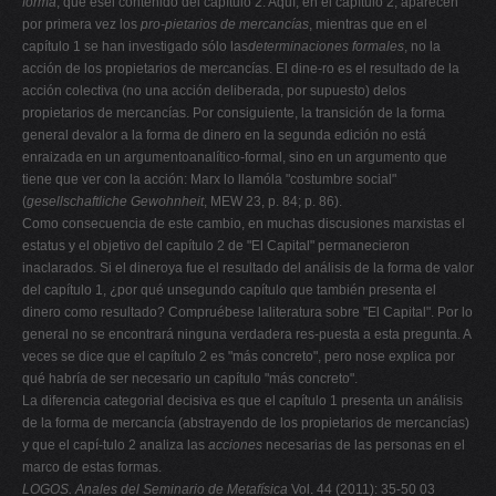
forma
, que esel contenido del capítulo 2. Aquí, en el capítulo 2, aparecen
por primera vez los
pro-pietarios de mercancías
, mientras que en el
capítulo 1 se han investigado sólo las
determinaciones formales
, no la
acción de los propietarios de mercancías. El dine-ro es el resultado de la
acción colectiva (no una acción deliberada, por supuesto) delos
propietarios de mercancías. Por consiguiente, la transición de la forma
general devalor a la forma de dinero en la segunda edición no está
enraizada en un argumentoanalítico-formal, sino en un argumento que
tiene que ver con la acción: Marx lo llamóla "costumbre social"
(
gesellschaftliche Gewohnheit
, MEW 23, p. 84; p. 86).
Como consecuencia de este cambio, en muchas discusiones marxistas el
estatus y el objetivo del capítulo 2 de "El Capital" permanecieron
inaclarados. Si el dineroya fue el resultado del análisis de la forma de valor
del capítulo 1, ¿por qué unsegundo capítulo que también presenta el
dinero como resultado? Compruébese laliteratura sobre "El Capital". Por lo
general no se encontrará ninguna verdadera res-puesta a esta pregunta. A
veces se dice que el capítulo 2 es "más concreto", pero nose explica por
qué habría de ser necesario un capítulo "más concreto".
La diferencia categorial decisiva es que el capítulo 1 presenta un análisis
de la forma de mercancía (abstrayendo de los propietarios de mercancías)
y que el capí-tulo 2 analiza las
acciones
necesarias de las personas en el
marco de estas formas.
LOGOS. Anales del Seminario de Metafísica
Vol. 44 (2011): 35-50 03