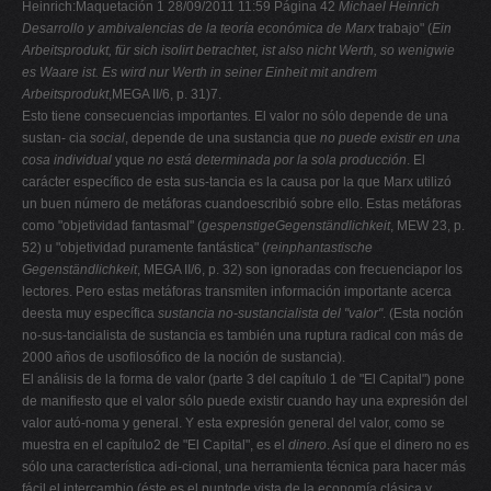
Heinrich:Maquetación 1 28/09/2011 11:59 Página 42
Michael Heinrich
Desarrollo y ambivalencias de la teoría económica de Marx
trabajo" (
Ein
Arbeitsprodukt, für sich isolirt betrachtet, ist also nicht Werth, so wenigwie
es Waare ist. Es wird nur Werth in seiner Einheit mit andrem
Arbeitsprodukt
,MEGA II/6, p. 31)7.
Esto tiene consecuencias importantes. El valor no sólo depende de una
sustan- cia
social
, depende de una sustancia que
no puede existir en una
cosa individual
yque
no está determinada por la sola producción
. El
carácter específico de esta sus-tancia es la causa por la que Marx utilizó
un buen número de metáforas cuandoescribió sobre ello. Estas metáforas
como "objetividad fantasmal" (
gespenstigeGegenständlichkeit
, MEW 23, p.
52) u "objetividad puramente fantástica" (
reinphantastische
Gegenständlichkeit
, MEGA II/6, p. 32) son ignoradas con frecuenciapor los
lectores. Pero estas metáforas transmiten información importante acerca
deesta muy específica
sustancia no-sustancialista del "valor"
. (Esta noción
no-sus-tancialista de sustancia es también una ruptura radical con más de
2000 años de usofilosófico de la noción de sustancia).
El análisis de la forma de valor (parte 3 del capítulo 1 de "El Capital") pone
de manifiesto que el valor sólo puede existir cuando hay una expresión del
valor autó-noma y general. Y esta expresión general del valor, como se
muestra en el capítulo2 de "El Capital", es el
dinero
. Así que el dinero no es
sólo una característica adi-cional, una herramienta técnica para hacer más
fácil el intercambio (éste es el puntode vista de la economía clásica y