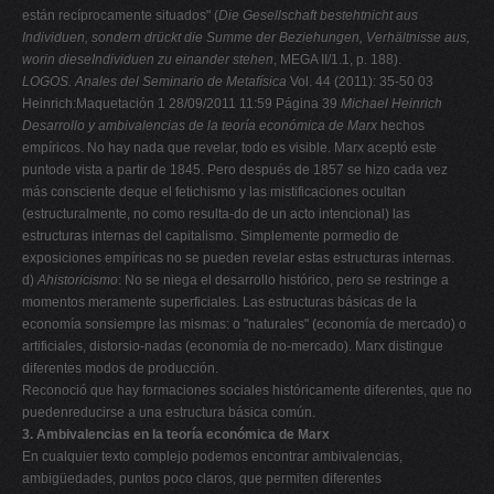
están recíprocamente situados" (
Die Gesellschaft bestehtnicht aus
Individuen, sondern drückt die Summe der Beziehungen, Verhältnisse aus,
worin dieseIndividuen zu einander stehen
, MEGA II/1.1, p. 188).
LOGOS. Anales del Seminario de Metafísica
Vol. 44 (2011): 35-50 03
Heinrich:Maquetación 1 28/09/2011 11:59 Página 39
Michael Heinrich
Desarrollo y ambivalencias de la teoría económica de Marx
hechos
empíricos. No hay nada que revelar, todo es visible. Marx aceptó este
puntode vista a partir de 1845. Pero después de 1857 se hizo cada vez
más consciente deque el fetichismo y las mistificaciones ocultan
(estructuralmente, no como resulta-do de un acto intencional) las
estructuras internas del capitalismo. Simplemente pormedio de
exposiciones empíricas no se pueden revelar estas estructuras internas.
d)
Ahistoricismo
: No se niega el desarrollo histórico, pero se restringe a
momentos meramente superficiales. Las estructuras básicas de la
economía sonsiempre las mismas: o "naturales" (economía de mercado) o
artificiales, distorsio-nadas (economía de no-mercado). Marx distingue
diferentes modos de producción.
Reconoció que hay formaciones sociales históricamente diferentes, que no
puedenreducirse a una estructura básica común.
3. Ambivalencias en la teoría económica de Marx
En cualquier texto complejo podemos encontrar ambivalencias,
ambigüedades, puntos poco claros, que permiten diferentes