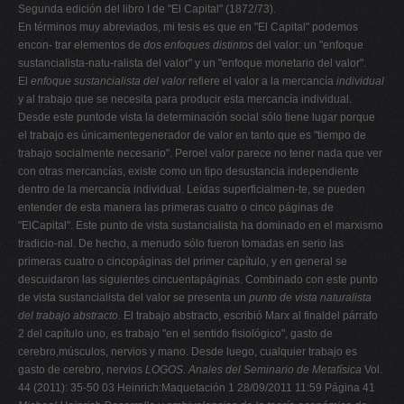
Segunda edición del libro I de "El Capital" (1872/73).
En términos muy abreviados, mi tesis es que en "El Capital" podemos
encon- trar elementos de
dos enfoques distintos
del valor: un "enfoque
sustancialista-natu-ralista del valor" y un "enfoque monetario del valor".
El
enfoque sustancialista del valor
refiere el valor a la mercancía
individual
y al trabajo que se necesita para producir esta mercancía individual.
Desde este puntode vista la determinación social sólo tiene lugar porque
el trabajo es únicamentegenerador de valor en tanto que es "tiempo de
trabajo socialmente necesario". Peroel valor parece no tener nada que ver
con otras mercancías, existe como un tipo desustancia independiente
dentro de la mercancía individual. Leídas superficialmen-te, se pueden
entender de esta manera las primeras cuatro o cinco páginas de
"ElCapital". Este punto de vista sustancialista ha dominado en el marxismo
tradicio-nal. De hecho, a menudo sólo fueron tomadas en serio las
primeras cuatro o cincopáginas del primer capítulo, y en general se
descuidaron las siguientes cincuentapáginas. Combinado con este punto
de vista sustancialista del valor se presenta un
punto
de vista naturalista
del trabajo abstracto
. El trabajo abstracto, escribió Marx al finaldel párrafo
2 del capítulo uno, es trabajo "en el sentido fisiológico", gasto de
cerebro,músculos, nervios y mano. Desde luego, cualquier trabajo es
gasto de cerebro, nervios
LOGOS. Anales del Seminario de Metafísica
Vol.
44 (2011): 35-50 03 Heinrich:Maquetación 1 28/09/2011 11:59 Página 41