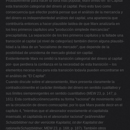
Probablemente para hacer la obra más popular, Marx omitió en "El Capital"
esta transición categorial del dinero al capital. Pero esto tuvo como
consecuencia que ellector podría pensar que el análisis de la mercancía y
del dinero es independientedel análisis del capital, una apariencia que
contribuiría entonces a hacer plausible laidea de que Marx analizaría en
los tres primeros capítulos una "producción simplede mercancías"
precapitalista. La separación de los tres primeros capítulos y la faltade una
transición al capital (al nivel de categorías) también dieron alguna plausibi-
lidad a la idea de un "socialismo de mercado", que depende de la
posibilidad de unsistema de mercado global sin capital.
Evidentemente Marx no omitió la transición categorial del dinero al capital
por- que perdiera la confianza en la necesidad de esta transición – los
elementos necesa-rios para esta transición todavía pueden encontrarse en
el análisis de "El Capital".
Cuando discute sobre el atesoramiento, Marx presenta claramente la
contradicciónentre el carácter ilimitado del dinero en sentido cualitativo y
sus límites siemprevigentes en sentido cuantitativo (MEW 23, p. 147; p.
161). Esta contradicciónencuentra su forma "racional" de movimiento sólo
en la circulación de dinero comocapital, por lo que Marx puede decir en el
capítulo 4, "mientras que el atesorador essolamente el capitalista
insensato, el capitalista es el atesorador racional" (
währendder
Schatzbildner nur der verrückte Kapitalist, ist der Kapitalist der
rationelleSchatzbildner
, MEW 23, p. 168; p. 187). También otros