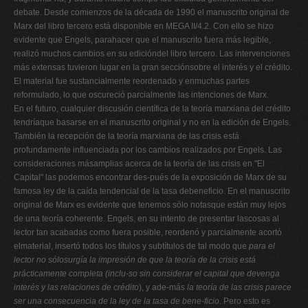
debate. Desde comienzos de la década de 1990 el manuscrito original de
Marx del libro tercero está disponible en MEGA II/4.2. Con ello se hizo
evidente que Engels, parahacer que el manuscrito fuera más legible,
realizó muchos cambios en su edicióndel libro tercero. Las intervenciones
más extensas tuvieron lugar en la gran secciónsobre el interés y el crédito.
El material fue sustancialmente reordenado y enmuchas partes
reformulado, lo que oscureció parcialmente las intenciones de Marx.
En el futuro, cualquier discusión científica de la teoría marxiana del crédito
tendríaque basarse en el manuscrito original y no en la edición de Engels.
También la recepción de la teoría marxiana de las crisis está
profundamente influenciada por los cambios realizados por Engels. Las
consideraciones másamplias acerca de la teoría de las crisis en "El
Capital" las podemos encontrar des-pués de la exposición de Marx de su
famosa ley de la caída tendencial de la tasa debeneficio. En el manuscrito
original de Marx es evidente que tenemos sólo notasque están muy lejos
de una teoría coherente. Engels, en su intento de presentar lascosas al
lector tan acabadas como fuera posible, reordenó y parcialmente acortó
elmaterial, insertó todos los títulos y subtítulos de tal modo que
para el
lector no sólosurgía la impresión de que la teoría de la crisis está
prácticamente completa (inclu-so sin considerar el capital que devenga
interés y las relaciones de crédito
), y ade-más
la teoría de las crisis parece
ser una consecuencia de la ley de la tasa de bene-ficio
. Pero esto es