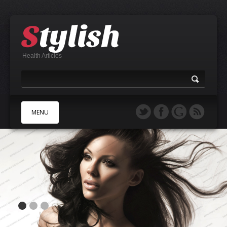
Health Articles
MENU
A
B
C
D
E
F