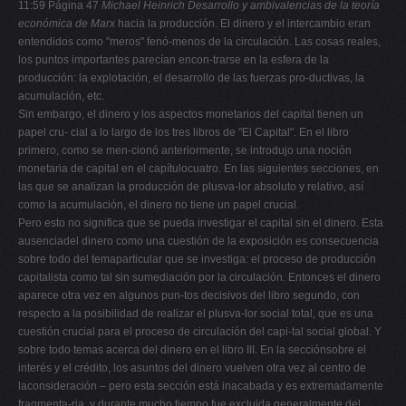
11:59 Página 47
Michael Heinrich
Desarrollo y ambivalencias de la teoría
económica de Marx
hacia la producción. El dinero y el intercambio eran
entendidos como "meros" fenó-menos de la circulación. Las cosas reales,
los puntos importantes parecían encon-trarse en la esfera de la
producción: la explotación, el desarrollo de las fuerzas pro-ductivas, la
acumulación, etc.
Sin embargo, el dinero y los aspectos monetarios del capital tienen un
papel cru- cial a lo largo de los tres libros de "El Capital". En el libro
primero, como se men-cionó anteriormente, se introdujo una noción
monetaria de capital en el capítulocuatro. En las siguientes secciones, en
las que se analizan la producción de plusva-lor absoluto y relativo, así
como la acumulación, el dinero no tiene un papel crucial.
Pero esto no significa que se pueda investigar el capital sin el dinero. Esta
ausenciadel dinero como una cuestión de la exposición es consecuencia
sobre todo del temaparticular que se investiga: el proceso de producción
capitalista como tal sin sumediación por la circulación. Entonces el dinero
aparece otra vez en algunos pun-tos decisivos del libro segundo, con
respecto a la posibilidad de realizar el plusva-lor social total, que es una
cuestión crucial para el proceso de circulación del capi-tal social global. Y
sobre todo temas acerca del dinero en el libro III. En la secciónsobre el
interés y el crédito, los asuntos del dinero vuelven otra vez al centro de
laconsideración – pero esta sección está inacabada y es extremadamente
fragmenta-ria, y durante mucho tiempo fue excluida generalmente del