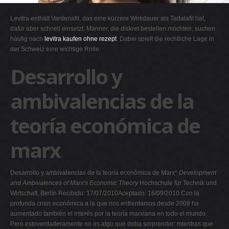
G
Levitra enthält Vardenafil, das eine kürzere Wirkdauer als Tadalafil hat,
H
dafür aber schnell einsetzt. Männer, die diskret bestellen möchten, suchen
häufig nach
levitra kaufen ohne rezept
. Dabei spielt die rechtliche Lage in
I
der Schweiz eine wichtige Rolle.
J
Desarrollo y
K
L
ambivalencias de la
M
teoría económica de
N
O
marx
P
Q
Desarrollo y ambivalencias de la teoría económica de Marx*
Development
R
and Ambivalences
of Marx's Economic Theory
Hochschule für Technik und
Wirtschaft, Berlín Recibido: 17/07/2010Aceptado: 16/09/2010 Con la
S
profunda crisis económica a la que nos enfrentamos desde 2008 ha
T
aumentado también el interés por la teoría marxiana en todo el mundo.
Pero estoverdaderamente no es algo que deba sorprender: mientras que
U