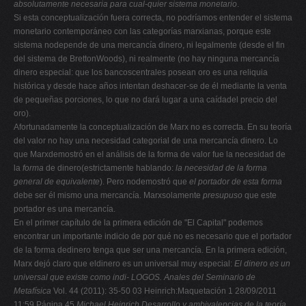
absolutamente necesaria para cual-quier sistema monetario
.
Si esta conceptualización fuera correcta, no podríamos entender el sistema
monetario contemporáneo con las categorías marxianas, porque este
sistema nodepende de una mercancía dinero, ni legalmente (desde el fin
del sistema de BrettonWoods), ni realmente (no hay ninguna mercancía
dinero especial: que los bancoscentrales posean oro es una reliquia
histórica y desde hace años intentan deshacer-se de él mediante la venta
de pequeñas porciones, lo que no dará lugar a una caídadel precio del
oro).
Afortunadamente la conceptualización de Marx no es correcta. En su teoría
del valor no hay una necesidad categorial de una mercancía dinero. Lo
que Marxdemostró en el análisis de la forma de valor fue la necesidad de
la
forma
de dinero(estrictamente hablando:
la necesidad de la forma
general de equivalente
). Pero nodemostró que
el portador de esta forma
debe ser él mismo una mercancía. Marxsolamente
presupuso
que este
portador es una mercancía.
En el primer capítulo de la primera edición de "El Capital" podemos
encontrar un importante indicio de por qué no es necesario que el portador
de la forma dedinero tenga que ser una mercancía. En la primera edición,
Marx dejó claro que eldinero es un universal muy especial:
El dinero es un
universal que existe como indi-
LOGOS. Anales del Seminario de
Metafísica
Vol. 44 (2011): 35-50 03 Heinrich:Maquetación 1 28/09/2011
11:59 Página 45
Michael Heinrich
Desarrollo y ambivalencias de la teoría