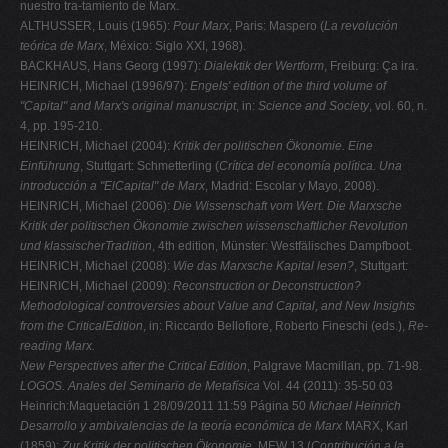
nuestro tra-tamiento de Marx.
ALTHUSSER, Louis (1965):
Pour Marx
, Paris: Maspero (
La revolución
teórica de
Marx
, México: Siglo XXI, 1968).
BACKHAUS, Hans Georg (1997):
Dialektik der Wertform
, Freiburg: Ça ira.
HEINRICH, Michael (1996/97):
Engels' edition of the third volume of
"Capital" and
Marx's original manuscript
, in:
Science and Society
, vol. 60, n.
4, pp. 195-210.
HEINRICH, Michael (2004):
Kritik der politischen Ökonomie. Eine
Einführung
, Stuttgart: Schmetterling (
Crítica del economía política. Una
introducción a "ElCapital" de Marx
, Madrid: Escolar y Mayo, 2008).
HEINRICH, Michael (2006):
Die Wissenschaft vom Wert. Die Marxsche
Kritik der
politischen Ökonomie zwischen wissenschaftlicher Revolution
und klassischerTradition
, 4th edition, Münster: Westfälisches Dampfboot.
HEINRICH, Michael (2008):
Wie das Marxsche Kapital lesen?
, Stuttgart:
HEINRICH, Michael (2009):
Reconstruction or Deconstruction?
Methodological
controversies about Value and Capital, and New Insights
from the CriticalEdition
, in: Riccardo Bellofiore, Roberto Fineschi (eds.),
Re-
reading Marx.
New Perspectives after the Critical Edition
, Palgrave Macmillan, pp. 71-98.
LOGOS. Anales del Seminario de Metafísica
Vol. 44 (2011): 35-50 03
Heinrich:Maquetación 1 28/09/2011 11:59 Página 50
Michael Heinrich
Desarrollo y ambivalencias de la teoría económica de Marx
MARX, Karl
(1859):
Zur Kritik der politischen Ökonomie
, MEW 13 (
Contribución
a la