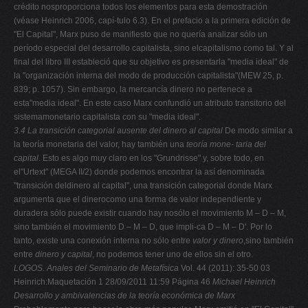
crédito nosproporciona todos los elementos para esta demostración
(véase Heinrich 2006, capí-tulo 6.3). En el prefacio a la primera edición de
"El Capital", Marx puso de manifiesto que no quería analizar sólo un
período especial del desarrollo capitalista, sino elcapitalismo como tal. Y al
final del libro III estableció que su objetivo es presentarla "media ideal" de
la "organización interna del modo de producción capitalista"(MEW 25, p.
839; p. 1057). Sin embargo, la mercancía dinero no pertenece a
esta"media ideal". En este caso Marx confundió un atributo transitorio del
sistemamonetario capitalista con su "media ideal".
3.4 La transición categorial ausente del dinero al capital
De modo similar a
la teoría monetaria del valor, hay también una
teoría mone-
taria del
capital
. Esto es algo muy claro en los "Grundrisse" y, sobre todo, en
el"Urtext" (MEGA II/2) donde podemos encontrar la así denominada
"transición deldinero al capital", una transición categorial donde Marx
argumenta que el dinerocomo una forma de valor independiente y
duradera sólo puede existir cuando hay nosólo el movimiento M – D – M,
sino también el movimiento D – M – D, que impli-ca D – M – D'. Por lo
tanto, existe una conexión interna no sólo entre
valor y dinero
,sino también
entre
dinero y capital
, no podemos tener uno de ellos sin el otro.
LOGOS. Anales del Seminario de Metafísica
Vol. 44 (2011): 35-50 03
Heinrich:Maquetación 1 28/09/2011 11:59 Página 46
Michael Heinrich
Desarrollo y ambivalencias de la teoría económica de Marx