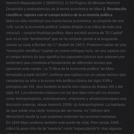
Heinrich:Maquetación 1 28/09/2011 11:59 Página 38
Michael Heinrich
Desarrollo y ambivalencias de la teoría económica de Marx
2. Revolución
científica: ruptura con el campo teórico de la economía política
Marx no sólo construyó una nueva teoría económica, su proyecto de una
"críti- ca de la economía política" estaba dirigido a la
crítica de toda una
ciencia
3 – conuna finalidad política: Marx escribió acerca de "El Capital"
que es el más "terriblemisil" que se ha arrojado jamás a la burguesía
(véase su carta a Becker del 17 deabril de 1867). Podemos hablar de una
"revolución científica" cuando un nuevo enfoque inclu- ye una
ruptura con
el campo teórico (lo que significa los supuestos básicos que setienen por
evidentes) que constituía el fundamento de diferentes teorías que
operanen este campo
. La "Crítica de la economía política" de Marx
formulada a partir de1857 conlleva una ruptura con un campo teórico que
caracteriza no sólo a la econo-mía política clásica del siglo XVIII y
principios del XIX, sino también la teoría neo-clásica de finales XIX y del
siglo XX. Los elementos básicos con los que Marx rom-pió los resumo
como antropologismo, individualismo, empirismo y ahistoricismo(para una
discusión extensa, véase Heinrich 2006): a)
Antropologismo
: La hipótesis
de que existe una cierta "esencia del ser huma- no" (
Wesen des
Menschen
) desde la cual podemos entender las acciones humanas.
En 1844 Marx sostiene también este punto de vista. Pero desde 1845
criticó la asun-ción de tal "esencia" como "especulación"4. Hay algunos