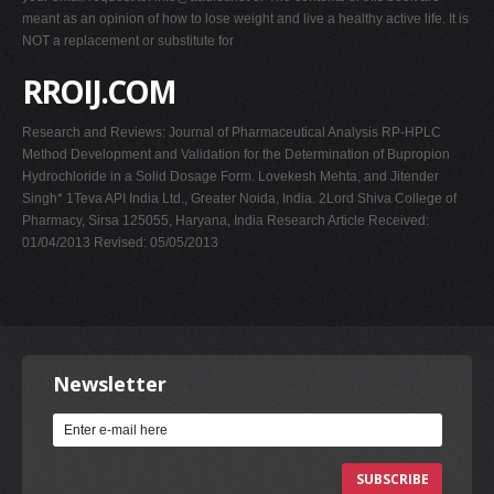
meant as an opinion of how to lose weight and live a healthy active life. It is
NOT a replacement or substitute for
RROIJ.COM
Research and Reviews: Journal of Pharmaceutical Analysis RP-HPLC
Method Development and Validation for the Determination of Bupropion
Hydrochloride in a Solid Dosage Form. Lovekesh Mehta, and Jitender
Singh* 1Teva API India Ltd., Greater Noida, India. 2Lord Shiva College of
Pharmacy, Sirsa 125055, Haryana, India Research Article Received:
01/04/2013 Revised: 05/05/2013
Newsletter
SUBSCRIBE