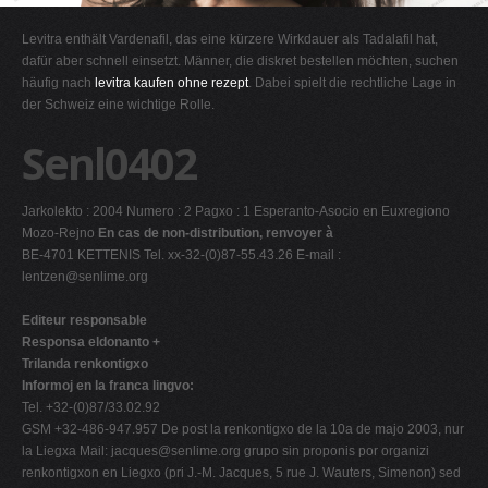
G
Levitra enthält Vardenafil, das eine kürzere Wirkdauer als Tadalafil hat,
H
dafür aber schnell einsetzt. Männer, die diskret bestellen möchten, suchen
häufig nach
levitra kaufen ohne rezept
. Dabei spielt die rechtliche Lage in
I
der Schweiz eine wichtige Rolle.
J
Senl0402
K
L
Jarkolekto : 2004 Numero : 2 Pagxo : 1 Esperanto-Asocio en Euxregiono
M
Mozo-Rejno
En cas de non-distribution, renvoyer à
N
BE-4701 KETTENIS Tel. xx-32-(0)87-55.43.26 E-mail :
lentzen@senlime.org
O
P
Editeur responsable
Responsa eldonanto +
Q
Trilanda renkontigxo
R
Informoj en la franca lingvo:
Tel. +32-(0)87/33.02.92
S
GSM +32-486-947.957 De post la renkontigxo de la 10a de majo 2003, nur
T
la Liegxa Mail:
jacques@senlime.org
grupo sin proponis por organizi
renkontigxon en Liegxo (pri J.-M. Jacques, 5 rue J. Wauters, Simenon) sed
U