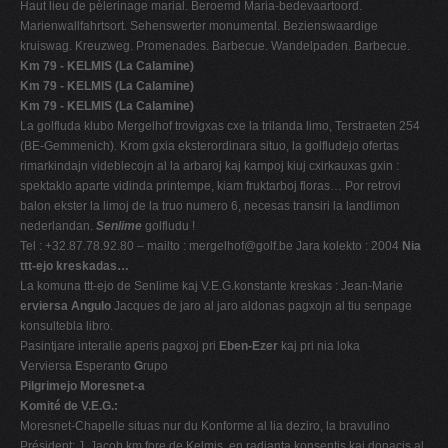
Haut lieu de pèlerinage marial. Beroemd Maria-bedevaartoord.
Marienwallfahrtsort. Sehenswerter monumental. Bezienswaardige
kruiswag. Kreuzweg. Promenades. Barbecue. Wandelpaden. Barbecue.
Km 79 - KELMIS (La Calamine)
Km 79 - KELMIS (La Calamine)
Km 79 - KELMIS (La Calamine)
La golfluda klubo Mergelhof trovigxas cxe la trilanda limo, Terstraeten 254
(BE-Gemmenich). Krom gxia eksterordinara situo, la golfludejo ofertas
rimarkindajn videblecojn al la arbaroj kaj kampoj kiuj cxirkauxas gxin :
spektaklo aparte vidinda printempe, kiam fruktarboj floras… Por retrovi
balon ekster la limoj de la truo numero 6, necesas transiri la landlimon
nederlandan.
Senlime
golfludu !
Tel : +32.87.78.92.80 – mailto :
mergelhof@golf.be
Jara kolekto : 2004
Nia
ttt-ejo kreskadas…
La komuna ttt-ejo de Senlime kaj V.E.G.konstante kreskas : Jean-Marie
erviersa Angulo
Jacques de jaro al jaro aldonas pagxojn al tiu senpage
konsultebla libro.
Pasintjare interalie aperis pagxoj pri
Eben-Ezer
kaj pri nia loka
V
erviersa
E
speranto
G
rupo
Pilgrimejo Moresnet-a
Komité de V.E.G.:
Moresnet-Chapelle situas nur du Konforme al lia deziro, la bravulino
Président: J. Jacob km fore de Kelmis, en radianta konsentis kaj donacis al