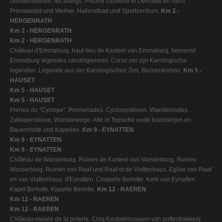
Göhtalmuseum. les étangs. Piscine couverte et Overdekt en nach
Preusswald und Weiher. Hallendbad und Sportzentrum.
Km 2 -
HERGENRATH
Km 2 - HERGENRATH
Km 2 - HERGENRATH
Château d'Emmaburg, haut-lieu de Kasteel van Emmaburg, beroemd
Emmaburg légendes carolingiennes. Corso om zijn Karolingische
legenden. Legende aus der Karolingischen Zeit, Blumenkorsno.
Km 5 -
HAUSET
Km 5 - HAUSET
Km 5 - HAUSET
Pierres du "Cyclope". Promenades. Cycloopstenen. Wandelroutes.
Zyklopensteine, Wanderwege. Alte et Typische oude boerderijen en
Bauernhöfe und Kapellen.
Km 9 - EYNATTEN
Km 9 - EYNATTEN
Km 9 - EYNATTEN
Château de Wasserburg. Ruines de Kasteel van Wasserburg. Ruïnes
Wasserburg. Ruinen von Raaf und Raaf et de Vlattenhaus. Eglise van Raaf
en van Vlattenhaus. d'Eynatten. Chapelle Berlotte. Kerk van Eynatten.
Kapel Berlotte. Kapelle Berlotte.
Km 12 - RAEREN
Km 12 - RAEREN
Km 12 - RAEREN
Château-musée de la poterie. Cinq Kasteelmuseum van pottenbakkerij