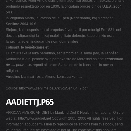
cirkonstanco. Peter Arnold estis pilgrimadon kaj procesion. Sekvis, plena je
profunda respektego por en 1830, la oficialajn procesiojn de
U.E.A. 2004
54 €
la Virgulino Maria, la Patrino de la Epen (Nederlando) kaj Moresnet.
Senlime 2004 10 €
Sinjoro, kaj li esperis ke sxi propetus favore al li por refortigi En 1831, oni
decidis pligrandigi la lin kaj malpliigi liajn dolorojn. kapelon, kiu estis
farigxinta tro
en indiquant le nom du membre
cotisant, le bénéficiaire et
Li iam iris cxe la loka perantino, septembro en la sama jaro, la
l'année:
Katharina Klein, petante sxin parohxestro de Moresnet solene
«cotisation
de .… pour .…».
reporti al li etan Statueton de la konsekris la novan
religian
Virgulino kiam sxi iros al Akeno. konstruajxon….
Source: http://www.senlime.be/Arkivoj/Senl04_2.pdf
AADIETTJ.P65
AFRICAN AMERICAN DIET by Mankind Diet & Health International, On the
web at: http://www.aadiet.net Copyright 2005, 2006 All rights reserved. For
information about permission to reproduce selections from this book, send
your email request to:
info@aadiet.net
or The contents of this book are