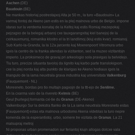
Aachen
(DE)
Baudouin
(BE)
Ne mankas historiaj postrestajxoj Alta je 50 m., la turo «Baudouin» La
varmaj fontoj de Akeno jam estis en la plej malnova urbo de Belgio. impone
staras sur la verdema konataj de la Keltoj kaj estis Romiaj mezepokaj
pejzagxo de la belegaj arbaroj cxe tauxgarangxitaj kiel banejoj de la
cxirkauxmuroj, romanika klostro el la tri landlimoj (kiuj estis kvar). romianoj.
Sub Karlo-la-Granda, la la 12a jarcento kaj Moerenpoort Vitromura urbo
igxis la centro de la franka atendas la vizitanton, sed la muzeo vizitantojn
imperio. La proksimeco de gravaj pri arkeologio sola pravigas la belvidejo.
Tiu turo, precize situanta tavoloj da lignito kaj karbo parte translokigxon.
cxe la plej norda kaj alta punkto de klarigas ke Akeno hodiaux igxis la
triangulo de la iama neuxtrala grava industria kaj universitata
Valkenburg
(Fauquemont - NL)
Moresneto, bordas pro tio multajn pagxojn de la ttt-ejo de
Senlime.
En la cxarma valo de la rivereto
Kelmis
(BE)
Geul [hurlego] formanta cxi-tie du
Granus
(DE-Akeno)
Valkenburgo Sur la dekstra flanko de la La iama neuxtrala Moresneto estas
[Fauquemont] estas eta malnova urbodomo Akena videblas la turo nepre
konenda de la esperantistoj. urbo, somere tre vizitata de
Granus
. La 21
malsupraj metroj
Ni proponas urban promenadon sur feriantoj kiujn allogas dolcxe vala