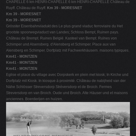
CHAPELLE 6 km HENRI-CHAPELLE 6 km HENRI-CHAPELLE Château de
Ruyff. Château de Ruyff.
Km 39 - MORESNET
Km 39 - MORESNET
Km 39 - MORESNET
Grösster Eisenbahnviadukt des Le plus grand viaduc ferroviaire du Het
grootste spoorwegviaduct van Landes; Schloss Bempt, Ruinen pays.
Château de Brempt. Ruines België. Kasteel van Bempt. Ruïnes von
Schimper und Alsensberg. d'Alensberg et Schimper. Place aux van
Alensberg en Schimper. Dorfplatz mit Fachwerkhäusern. maisons typiques.
Km41 - MONTZEN
Km41 - MONTZEN
Km41 - MONTZEN
Eglise et place du village avec Dorpskerk en plein met kiosk; In Kirche und
Dorfplatz mit Kiosk. In kiosque à proximité. Château de nabijheid van der
Nähe Schlösser Streversdorp Stréversdorp et de Broich. Fermes
Streversdorp en van Broich. Oude und Broich. Alte Häuser und et maisons
anciennes. Boerderijen en huizen.