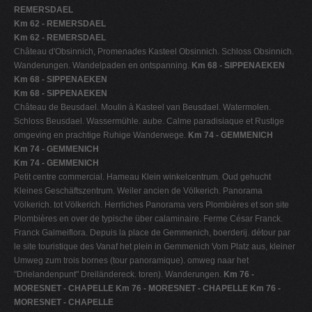
REMERSDAEL
Km 62 - REMERSDAEL
Km 62 - REMERSDAEL
Château d'Obsinnich, Promenades Kasteel Obsinnich. Schloss Obsinnich.
Wanderungen. Wandelpaden en ontspanning.
Km 68 - SIPPENAEKEN
Km 68 - SIPPENAEKEN
Km 68 - SIPPENAEKEN
Château de Beusdael. Moulin à Kasteel van Beusdael. Watermolen.
Schloss Beusdael. Wassermühle. aube. Calme paradisiaque et Rustige
omgeving en prachtige Ruhige Wanderwege.
Km 74 - GEMMENICH
Km 74 - GEMMENICH
Km 74 - GEMMENICH
Petit centre commercial. Hameau Klein winkelcentrum. Oud gehucht
Kleines Geschäftszentrum. Weiler ancien de Völkerich. Panorama
Völkerich. tot Völkerich. Herrliches Panorama vers Plombières et son site
Plombières en over de typische über calaminaire. Ferme César Franck.
Franck Galmeiflora. Depuis la place de Gemmenich, boerderij. détour par
le site touristique des Vanaf het plein in Gemmenich Vom Platz aus, kleiner
Umweg zum trois bornes (tour panoramique). omweg naar het
"Drielandenpunt" Dreiländereck. toren). Wanderungen.
Km 76 -
MORESNET - CHAPELLE
Km 76 - MORESNET - CHAPELLE
Km 76 -
MORESNET - CHAPELLE