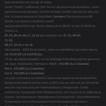
trian vendredon de monato en kultur-
centro "Select", Lutticherstr. 264. Por kiu ajn propono pri kunlaboro, cxiam
ege bonvena kaj atendata, bonvolu kontakti, prefere rete kaj kiel eble plej
frue, la responsulon pri la Jean-Marie
Jacques
Pliaj kunvenoj en BE-
Kelmis, Les réunions suivantes auront
(
jacques@senlime.org
). Select, okazos je la 19h30, la: lieu à 19h30 au
Sélect, La
07-16, 08-20, 09-17, 10-15
kaj Calamine, les:
07-16, 08-20,
11-19.
09-17, 10-15
et
11-19.
Jara kolekto : 2004 Ek de Kelmis, sekvu la vojindikilojn kaj veturu laux la
LA VOJO DE LA KASTELOJ
79 km, de urbeto al kastelo, en nia surpriziga trilandlima regiono (provinco
de Liège, Nederlando, Germanio).
Km 0 - KELMIS (La Calamine)
Km 0 - KELMIS (La Calamine)
Km 0 - KELMIS (La Calamine)
La route commence au carrefour Deze route begint op het kruispunt Die
Burgenroute beginnt auf der entre la RN3 et la rue vers van de N3 met de
weg die naar Kreuzung der Nationalstrasse 3 Hergenrath. Centre
commercial, Hergenrath leidt. Winkelcentrum, und musée de la vallée de la
Gueule. Geuldamuseum. Wandelpaden tot Hergenrath. Geschäftszentrum,
Promenades vers le Preusswald et het Preusswald en de vijvers.