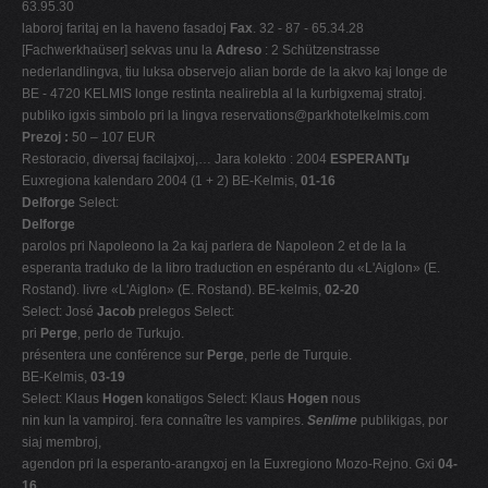
63.95.30
laboroj faritaj en la haveno fasadoj
Fax
. 32 - 87 - 65.34.28
[Fachwerkhaüser] sekvas unu la
Adreso
: 2 Schützenstrasse
nederlandlingva, tiu luksa observejo alian borde de la akvo kaj longe de
BE - 4720 KELMIS longe restinta nealirebla al la kurbigxemaj stratoj.
publiko igxis simbolo pri la lingva
reservations@parkhotelkelmis.com
Prezoj :
50 – 107 EUR
Restoracio, diversaj facilajxoj,… Jara kolekto : 2004
ESPERANTµ
Euxregiona kalendaro 2004 (1 + 2) BE-Kelmis,
01-16
Delforge
Select:
Delforge
parolos pri Napoleono la 2a kaj parlera de Napoleon 2 et de la la
esperanta traduko de la libro traduction en espéranto du «L'Aiglon» (E.
Rostand). livre «L'Aiglon» (E. Rostand). BE-kelmis,
02-20
Select: José
Jacob
prelegos Select:
pri
Perge
, perlo de Turkujo.
présentera une conférence sur
Perge
, perle de Turquie.
BE-Kelmis,
03-19
Select: Klaus
Hogen
konatigos Select: Klaus
Hogen
nous
nin kun la vampiroj. fera connaître les vampires.
Senlime
publikigas, por
siaj membroj,
agendon pri la esperanto-arangxoj en la Euxregiono Mozo-Rejno. Gxi
04-
16