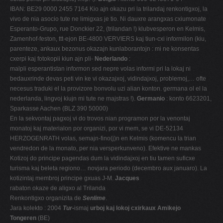
IBAN: BE29 0000 2455 7164 Kio ajn okazu pri la trilandaj renkontigxoj, la
vivo de nia asocio tute ne limigxas je tio. Ni dauxre arangxas cxiumonate
Esperanto-Grupo, rue Donckier 22, (trilandan !) klubvesperon en Kelmis,
Zamenhof-feston, ttt-ejon BE-4800 VERVIERS kaj tiun-cxi informilon (kiu,
parenteze, ankaux bezonus okazajn kunlaborantojn : mi ne konsentas
cxerpi kaj fotokopii kiun ajn pli-
Nederlando
:
malpli esperantistan informon sed nepre volas informi pri la lokaj ni
bedauxrinde devas peti vin ke vi okazajxoj, vidindajxoj, problemoj,… ofte
necesus traduki el la provizore bonvolu uzi alian konton. germana ol el la
nederlanda, lingvoj kiujn mi tute ne majstras !).
Germanio
: konto 6623201,
Sparkasse Aachen (BLZ 390 50000)
En la sekvontaj pagxoj vi do trovos nian programon por la venontaj
monatoj kaj materialon por organizi, por vi mem, se vi DE-52134
HERZOGENRATH volas, semajn-fino(j)n en Kelmis (komencu la trian
vendredon de la monato, per nia versperkunveno). Efektive ne mankas
Kotizoj do principe pagendas dum la vidindajxoj en tiu tamen suficxe
turisma kaj beleta regiono… novjara periodo (decembro aux januaro). La
kotizintaj membroj principe gxuas J-M.
Jacques
rabaton okaze de aligxo al Trilanda
Renkontigxo organizita de
Senlime
.
Jara kolekto : 2004
Tur-
ismaj
urboj kaj lokoj cxirkaux Amikejo
Tongeren
(BE)