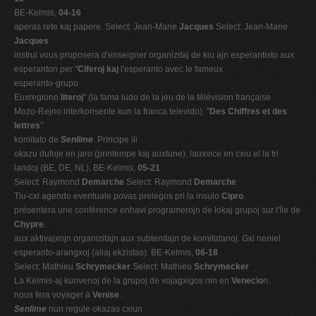
BE-Kelmis,
04-16
aperas rete kaj papere. Select: Jean-Marie
Jacques
Select: Jean-Marie
Jacques
instrui vous proposera d'enseigner organizitaj de kiu ajn esperantisto aux
esperanton per "
Ciferoj kaj
l'esperanto avec le fameux
esperanto-grupo
Euxregiono
literoj
" (la fama ludo de la jeu de la télévision française
Mozo-Rejno interkonsente kun la franca televido). "
Des Chiffres et des
lettres
".
komitato de
Senlime
. Principe ili
okazu dufoje en jaro (printempe kaj auxtune), lauxvice en cxiu el la tri
landoj (BE, DE, NL). BE-Kelmis,
05-21
Select: Raymond
Demarche
Select: Raymond
Demarche
Tiu-cxi agendo eventuale povas prelegos pri la insulo
Cipro
.
présentera une conférence enhavi programerojn de lokaj grupoj sur l'île de
Chypre
.
aux aktivajxojn organizitajn aux subtenitajn de komitatanoj. Gxi neniel
esperanto-arangxoj (aliaj ekzistas). BE-Kelmis,
06-18
Select: Mathieu
Schrymecker
Select: Mathieu
Schrymecker
La Kelmis-aj kunvenoj de la grupoj de vojagxigos nin en
Venecio
n.
nous fera voyager à
Venise
.
Senlime
nun regule okazas cxiun