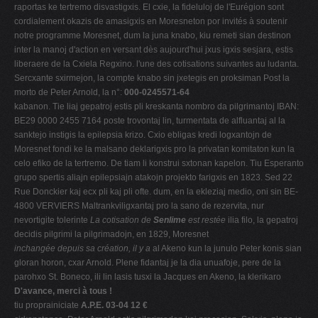
raportas ke tertremo disvastigxis. El cxie, la fideluloj de l'Eurégion sont
cordialement okazis de amasigxis en Moresneton por invités à soutenir
notre programme Moresnet, dum la juna knabo, kiu remeti sian destinon
inter la manoj d'action en versant dès aujourd'hui jxus igxis sesjara, estis
liberaere de la Cxiela Regxino. l'une des cotisations suivantes au ludanta.
Sercxante sxirmejon, la compte knabo sin jxetegis en proksiman Post la
morto de Peter Arnold, la n°:
000-0245571-64
kabanon. Tie liaj gepatroj estis pli kreskanta nombro da pilgrimantoj IBAN:
BE29 0000 2455 7164 poste trovontaj lin, turmentata de alfluantaj al la
sanktejo instigis la epilepsia krizo. Cxio ebligas kredi logxantojn de
Moresnet fondi ke la malsano deklarigxis pro la privatan komitaton kun la
celo efiko de la tertremo. De tiam li konstrui sxtonan kapelon. Tiu Esperanto
grupo spertis aliajn epilepsiajn atakojn projekto farigxis en 1823. Sed 22
Rue Donckier kaj ecx pli kaj pli ofte. dum, en la ekleziaj medio, oni sin BE-
4800 VERVIERS Maltrankviligxantaj pro la sano de rezervita, nur
nevortigite tolerinte
La cotisation de
Senlime
est restée
ilia filo, la gepatroj
decidis pilgrimi la pilgrimadojn, en 1829, Moresnet
inchangée depuis sa création, il y a
al Akeno kun la junulo Peter konis sian
gloran horon, cxar Arnold. Plene fidantaj je la dia unuafoje, pere de la
parohxo St. Boneco, ili lin lasis tusxi la Jacques en Akeno, la klerikaro
D'avance, merci à tous !
tiu proprainiciate
A.P.E. 03-04 12 €