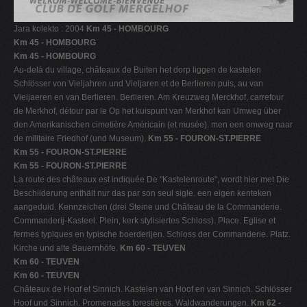
Jara kolekto : 2004
Km 45 - HOMBOURG
Km 45 - HOMBOURG
Km 45 - HOMBOURG
Au-delà du village, châteaux de Buiten het dorp liggen de kastelen
Schlösser von Vieljahren und Vieljaren et de Berlieren puis, au van
Vieljaeren en van Berlieren. Berlieren. Am Kreuzweg Merckhof, carrefour
de Merkhof, détour par le Op het kuispunt van Merkhof kan Umweg über
den Amerikanischen cimetière Américain (et musée). men een omweg naar
de militaire Friedhof (und Museum).
Km 55 - FOURON-ST.PIERRE
Km 55 - FOURON-ST.PIERRE
Km 55 - FOURON-ST.PIERRE
La route des châteaux est indiquée De "Kastelenroute", wordt hier met Die
Beschilderung enthält nur das par son seul sigle. een eigen kenteken
aangeduid. Kennzeichen (drei Steine und Château de la Commanderie.
Commanderij-Kasteel. Plein, kerk stylisiertes Schloss). Place. Eglise et
fermes typiques en typische boerderijen. Schloss der Commanderie. Platz.
Kirche und alte Bauernhöfe.
Km 60 - TEUVEN
Km 60 - TEUVEN
Km 60 - TEUVEN
Châteaux de Hoof et Sinnich. Kastelen van Hoof en van Sinnich. Schlösser
Hoof und Sinnich. Promenades forestières. Waldwanderungen.
Km 62 -