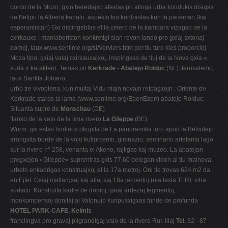
bordo de la Mozo, gxin heredajxo atestas pri alloga urba kondukis disigas
de Belgio la Alberta kanalo. aspekto kiu kontrastas kun la paceman (kaj
esperantistan) Gxi distingeblas el la cetero de la kampara vizagxo de la
cxirkauxo : manlaboriston konkretigi sian revon lando pro gxiaj sxtonaj
domoj, laux www.senlime.org/si/Verviers.htm per tiu turo kies proporcioj
Moza tipo, gxiaj valaj cxirkauxajxoj, inspirigxas de tiuj de la Nova gxia «
suda » karaktero. Temas pri
Kerkrade - Abatejo Rolduc
(NL) Jerusalemo,
laux Sankta Johano.
urbo tre vivoplena, kun multaj Vidu niajn novajn retpagxojn : Oriente de
Kerkrade staras la iama (www.senlime.org/EbenEzer/) abatejo Rolduc.
Situanta supre de
Monschau
(DE)
flanko de la valo de la lima rivero
La Gileppe
(BE)
Wurm, gxi estas hodiaux okupita de La panoramika turo apud la Belvidejo
arangxita borde de la vojo kulturcento, gimnazio, seminario artefarita lago
sur la rivero n° 258, venanta el Akeno, rajtigas kaj muzeo. La abatejan
pregxejon «Gileppe» supreniras gxis 77,60 belegan vidon al tiu malnova
urbeto enkadrigas konstruajxoj el la 17a metroj. Oni tie trovas 624 m2 da
en Ejfel. Gxiaj mallargxaj kaj altaj kaj 18a jarcentoj (nia lasta TLR). vitra
surfaco. Konstruita kadre de domoj, gxiaj ardezaj tegmentoj,
monkompensoj donitaj al Valonujo kunpusxigxas funde de profunda
HOTEL PARK-CAFE, Kelmis
franclingva pro gravaj pligrandigaj valo de la rivero Rur. Iliaj
Tel.
32 - 87 -