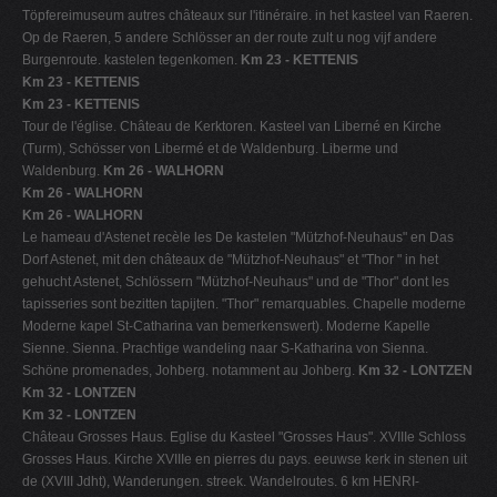
Töpfereimuseum autres châteaux sur l'itinéraire. in het kasteel van Raeren.
Op de Raeren, 5 andere Schlösser an der route zult u nog vijf andere
Burgenroute. kastelen tegenkomen.
Km 23 - KETTENIS
Km 23 - KETTENIS
Km 23 - KETTENIS
Tour de l'église. Château de Kerktoren. Kasteel van Liberné en Kirche
(Turm), Schösser von Libermé et de Waldenburg. Liberme und
Waldenburg.
Km 26 - WALHORN
Km 26 - WALHORN
Km 26 - WALHORN
Le hameau d'Astenet recèle les De kastelen "Mützhof-Neuhaus" en Das
Dorf Astenet, mit den châteaux de "Mützhof-Neuhaus" et "Thor " in het
gehucht Astenet, Schlössern "Mützhof-Neuhaus" und de "Thor" dont les
tapisseries sont bezitten tapijten. "Thor" remarquables. Chapelle moderne
Moderne kapel St-Catharina van bemerkenswert). Moderne Kapelle
Sienne. Sienna. Prachtige wandeling naar S-Katharina von Sienna.
Schöne promenades, Johberg. notamment au Johberg.
Km 32 - LONTZEN
Km 32 - LONTZEN
Km 32 - LONTZEN
Château Grosses Haus. Eglise du Kasteel "Grosses Haus". XVIIIe Schloss
Grosses Haus. Kirche XVIIIe en pierres du pays. eeuwse kerk in stenen uit
de (XVIII Jdht), Wanderungen. streek. Wandelroutes. 6 km HENRI-