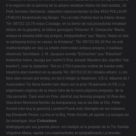
li la regiono de la spronoj de la arbaro miraklan bildon de tiam kultata, 18
Petit Jonckeu Germanio, statueton reprezentantan la Dia 4910 POLLEUR
(THEUX) Nederlando kaj Belgio. Tiu-cxi loko Patrino kun la Infano Jesuo.
Tél. 087/22.10.79 estas Cxiutage, en la domo de siaj posedanta miraklan
bildon de la gepatroj, la infano genuigxis Trésorier: R. Demarche "Maria,
antaux la mirakla bildo kaj pregxis, Helpantistino" aux "Maria, Helpo al sed
la epilepsiaj krizoj ne cxesis. la Kristanoj". Tél. 087/22.68.18 Por ne esti
maltrankviligita en siaj La urbeto mem estas ankaux pregxoj, li baldaux
eksercxis Secrétaire: J.-M. Jacques nomita "Eichschen" aux "Eikschen"
trankvilan lokon, tauxga por sxirmi 5 Rue Joseph Wauters (kio signifas "eta
kverko"), cxar la statueton. Tiel en 1750 li precize ombre de kverko estis
lokalizis etan kverkon en la apuda Tél. 087/33.02.92 mirakla arbaro. Li sin
faris etan nicxon per bretoj, en kiu li lokigis la Madonon. V.E.G. dépend de l'
Association Tiu fama kverko iam staris sur la pour l'Espéranto (A.P.E.) La
pilgrimado originas de la mezo loko de la nuna pilgrima pregxejo. de la
18a jarcento. Tiam vivis en Fine, dank'al siaj fervoraj pregxoj 16 Rue des
Glacières Moresnet familio da kamparanoj, kaj al sia fido al Dio, Peter
Arnold inter kiuj la geedzoj Lambert Frank estis liberigita de sia malsano.
kaj Elisabeth Peizer. La tria el la filoj, Peter Arnold, pli aparte La novajxo pri
lia resanigxo, kiun
Cotisations
distingigxis per sia granda pieco. oni rilatigis al la propeto de la Tre Sankta
Virgulino Maria, rapide Les espérantistes et sympathisants La kroniko