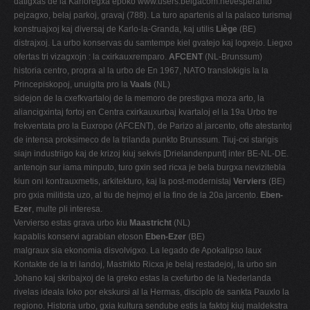
datigxas de la Karloregxa epoko www.users.belgacom.net/esperanto
pejzagxo, belaj parkoj, gravaj (788). La turo apartenis al la palaco turismaj
konstruajxoj kaj diversaj de Karlo-la-Granda, kaj utilis
Liège
(BE)
distrajxoj. La urbo konservas du samtempe kiel gvatejo kaj logxejo. Liegxo
ofertas tri vizagxojn : la cxirkauxremparo.
AFCENT
(NL-Brunssum)
historia centro, propra al la urbo de En 1967, NATO translokigis la la
Princepiskopoj, unuigita pro la
Vaals
(NL)
sidejon de la cxefkvartaloj de la memoro de prestigxa moza arto, la
aliancigxintaj fortoj en Centra cxirkauxurbaj kvartaloj el la 19a Urbo tre
frekventata pro la Euxropo (AFCENT), de Parizo al jarcento, ofte atestantoj
de intensa proksimeco de la trilanda punkto Brunssum. Tiuj-cxi starigis
siajn industriigo kaj de krizoj kiuj sekvis [Drielandenpunt] inter BE-NL-DE.
antenojn sur iama minputo, turo gxin sed ricxa je bela burgxa nevizitebla
kiun oni kontrauxmetis, arkitekturo, kaj la post-modernistaj
Verviers
(BE)
pro gxia militista uzo, al tiu de hejmoj el la fino de la 20a jarcento.
Eben-
Ezer
, multe pli interesa.
Vervierso estas grava urbo kiu
Maastricht
(NL)
kapablis konservi agrablan etoson
Eben-Ezer
(BE)
malgraux sia ekonomia disvolvigxo. La legado de Apokalipso laux
Kontakte de la tri landoj, Mastrikto Ricxa je belaj restadejoj, la urbo sin
Johano kaj skribajxoj de la greko estas la cxefurbo de la Nederlanda
rivelas ideala loko por ekskursi al la Hermas, disciplo de sankta Pauxlo la
regiono. Historia urbo, gxia kultura sendube estis la faktoj kiuj maldekstra