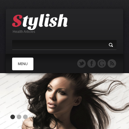
Health Articles
MENU
A
B
C
D
E
F