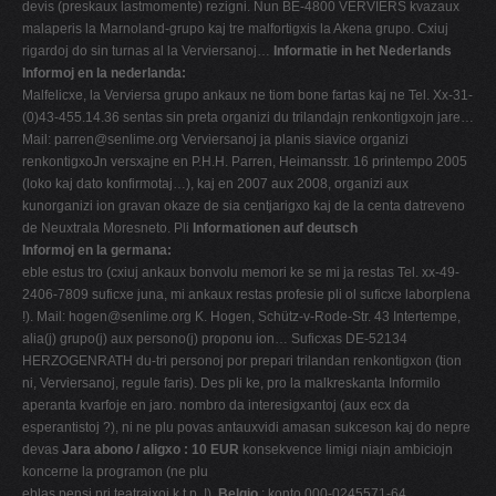
devis (preskaux lastmomente) rezigni. Nun BE-4800 VERVIERS kvazaux
V
malaperis la Marnoland-grupo kaj tre malfortigxis la Akena grupo. Cxiuj
rigardoj do sin turnas al la Verviersanoj…
Informatie in het Nederlands
W
Informoj en la nederlanda:
X
Malfelicxe, la Verviersa grupo ankaux ne tiom bone fartas kaj ne Tel. Xx-31-
(0)43-455.14.36 sentas sin preta organizi du trilandajn renkontigxojn jare…
Y
Mail:
parren@senlime.org
Verviersanoj ja planis siavice organizi
Z
renkontigxoJn versxajne en P.H.H. Parren, Heimansstr. 16 printempo 2005
(loko kaj dato konfirmotaj…), kaj en 2007 aux 2008, organizi aux
0-9
kunorganizi ion gravan okaze de sia centjarigxo kaj de la centa datreveno
de Neuxtrala Moresneto. Pli
Informationen auf deutsch
Informoj en la germana:
eble estus tro (cxiuj ankaux bonvolu memori ke se mi ja restas Tel. xx-49-
2406-7809 suficxe juna, mi ankaux restas profesie pli ol suficxe laborplena
!). Mail:
hogen@senlime.org
K. Hogen, Schütz-v-Rode-Str. 43 Intertempe,
alia(j) grupo(j) aux persono(j) proponu ion… Suficxas DE-52134
HERZOGENRATH du-tri personoj por prepari trilandan renkontigxon (tion
ni, Verviersanoj, regule faris). Des pli ke, pro la malkreskanta Informilo
aperanta kvarfoje en jaro. nombro da interesigxantoj (aux ecx da
esperantistoj ?), ni ne plu povas antauxvidi amasan sukceson kaj do nepre
devas
Jara abono / aligxo : 10 EUR
konsekvence limigi niajn ambiciojn
koncerne la programon (ne plu
eblas pensi pri teatrajxoj k.t.p. !).
Belgio
: konto 000-0245571-64