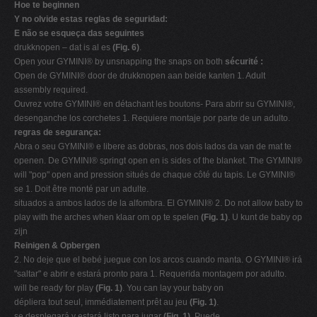
Hoe te beginnen
Y no olvide estas reglas de seguridad:
E não se esqueça das seguintes
drukknopen – dat is al es
(Fig. 6)
.
Open your GYMINI® by unsnapping the snaps on both
sécurité :
Open de GYMINI® door de drukknopen aan beide kanten 1. Adult
assembly required.
Ouvrez votre GYMINI® en détachant les boutons- Para abrir su GYMINI®,
desenganche los corchetes 1. Requiere montaje por parte de un adulto.
regras de segurança:
Abra o seu GYMINI® e libere as dobras, nos dois lados da van de mat te
openen. De GYMINI® springt open en is sides of the blanket. The GYMINI®
will "pop" open and pression situés de chaque côté du tapis. Le GYMINI®
se 1. Doit être monté par un adulte.
situados a ambos lados de la alfombra. El GYMINI® 2. Do not allow baby to
play with the arches when klaar om op te spelen
(Fig. 1)
. U kunt de baby op
zijn
Reinigen & Opbergen
2. No deje que el bebé juegue con los arcos cuando manta. O GYMINI® irá
"saltar" e abrir e estará pronto para 1. Requerida montagem por adulto.
will be ready for play
(Fig. 1)
. You can lay your baby on
dépliera tout seul, immédiatement prêt au jeu
(Fig. 1)
.
se desplegará y estará listo para jugar
(Fig. 1)
. Puede