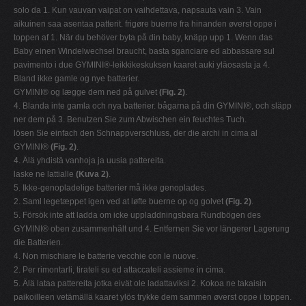
solo da 1. Kun vauvan vaipat on vaihdettava, napsauta vain 3. Vain
aikuinen saa asentaa patterit. frigøre buerne fra hinanden øverst oppe i
toppen af 1. När du behöver byta på din baby, knäpp upp 1. Wenn das
Baby einen Windelwechsel braucht, basta sganciare ed abbassare sul
pavimento i due GYMINI®-leikkikeskuksen kaaret auki yläosasta ja 4.
Bland ikke gamle og nye batterier.
GYMINI® og lægge dem ned på gulvet
(Fig. 2)
.
4. Blanda inte gamla och nya batterier. bågarna på din GYMINI®, och släpp
ner dem på 3. Benutzen Sie zum Abwischen ein feuchtes Tuch.
lösen Sie einfach den Schnappverschluss, der die archi in cima al
GYMINI®
(Fig. 2)
.
4. Älä yhdistä vanhoja ja uusia pattereita.
laske ne lattialle
(Kuva 2)
.
5. Ikke-genopladelige batterier må ikke genoplades.
2. Saml legetæppet igen ved at løfte buerne op og golvet
(Fig. 2)
.
5. Försök inte att ladda om icke uppladdningsbara Rundbögen des
GYMINI® oben zusammenhält und 4. Entfernen Sie vor längerer Lagerung
die Batterien.
4. Non mischiare le batterie vecchie con le nuove.
2. Per rimontarli, tirateli su ed attaccateli assieme in cima.
5. Älä lataa pattereita jotka eivät ole ladattaviksi 2. Kokoa ne takaisin
paikoilleen vetämällä kaaret ylös trykke dem sammen øverst oppe i toppen.