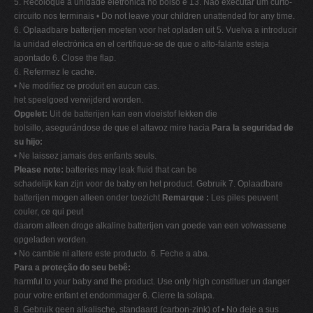
5. Recoloque a unidade eletrônica no bolso e 13. Não executar um curto-
circuito nos terminais • Do not leave your children unattended for any time.
6. Oplaadbare batterijen moeten voor het opladen uit 5. Vuelva a introducir
la unidad electrónica en el certifique-se de que o alto-falante esteja
apontado 6. Close the flap.
6. Refermez le cache.
• Ne modifiez ce produit en aucun cas.
het speelgoed verwijderd worden.
Opgelet:
Uit de batterijen kan een vloeistof lekken die
bolsillo, asegurándose de que el altavoz mire hacia
Para la seguridad de
su hijo:
• Ne laissez jamais des enfants seuls.
Please note:
batteries may leak fluid that can be
schadelijk kan zijn voor de baby en het product. Gebruik 7. Oplaadbare
batterijen mogen alleen onder toezicht
Remarque :
Les piles peuvent
couler, ce qui peut
daarom alleen droge alkaline batterijen van goede van een volwassene
opgeladen worden.
• No cambie ni altere este producto. 6. Feche a aba.
Para a proteção do seu bebê:
harmful to your baby and the product. Use only high constituer un danger
pour votre enfant et endommager 6. Cierre la solapa.
8. Gebruik geen alkalische, standaard (carbon-zink) of • No deje a sus