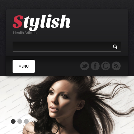
Health Articles
MENU
A
B
C
D
E
F