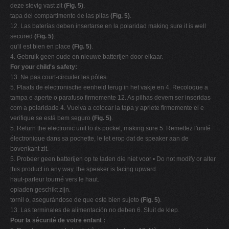
deze stevig vast zit
(Fig. 5)
.
tapa del compartimento de las pilas
(Fig. 5)
.
12. Las baterías deben insertarse en la polaridad making sure it is well
secured
(Fig. 5)
.
qu'il est bien en place
(Fig. 5)
.
4. Gebruik geen oude en nieuwe batterijen door elkaar.
For your child's safety:
13. Ne pas court-circuiter les pôles.
5. Plaats de electronische eenheid terug in het vakje en 4. Recoloque a
tampa e aperte o parafuso firmemente 12. As pilhas devem ser inseridas
com a polaridade 4. Vuelva a colocar la tapa y apriete firmemente el e
verifique se está bem seguro
(Fig. 5)
.
5. Return the electronic unit to its pocket, making sure 5. Remettez l'unité
électronique dans sa pochette, le let erop dat de speaker aan de
bovenkant zit.
5. Probeer geen batterijen op te laden die niet voor • Do not modify or alter
this product in any way. the speaker is facing upward.
haut-parleur tourné vers le haut.
opladen geschikt zijn.
tornil o, asegurándose de que esté bien sujeto
(Fig. 5)
.
13. Las terminales de alimentación no deben 6. Sluit de klep.
Pour la sécurité de votre enfant :