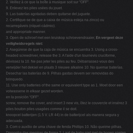
2. Veillez à ce que la boîte à musique soit sur "OFF".
9. Enlevez les piles usées du jouet.
9. Las baterías agotadas deben quitarse del juguete.
2. Certifique-se de que a caixa de música esteja na zinco) ou
recarregáveis (níquel-cádmio).
and appropriate manner.
3. Open de schroef met een kruiskop schroevendraaier,
En vergeet deze
veiligheidsregels niet:
2. Asegúrese de que la caja de música se encuentra 3. Using a cross-
headed screwdriver, release the 3. A l'aide d'un tournevis cruciforme,
dévissez la 10. Ne pas jeter les piles au feu. Débarrassez-vous des
verwijder het deksel en plaats 3 nieuwe alkaline 10. No quemar baterías.
Desechar las baterías de 9. Pilhas gastas devem ser removidas do
brinquedo.
11. Use only batteries of the same or equivalent type as 1. Moet door een
volwassene in elkaar gezet worden.
en la posición "OFF".
screw, remove the cover, and insert 3 new vis, ôtez le couvercle et insérez 3
piles bouton piles usagées comme il se doit.
knoopcel batterijen (1.5 V. LR 44) in de batterijcel als manera segura y
adecuada.
3. Com o auxílio de uma chave de fenda Phillips 10. Não queime pilhas.
Disponha das mesmas de forma 2. Laat de baby niet met de bogen spelen