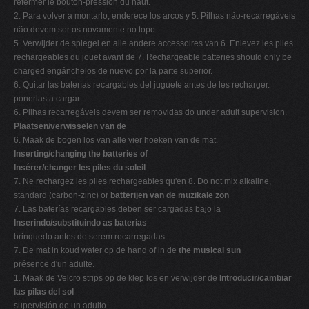
refermer le bouton-pression du haut.
2. Para volver a montarlo, enderece los arcos y 5. Pilhas não-recarregáveis
não devem ser os novamente no topo.
5. Verwijder de spiegel en alle andere accessoires van 6. Enlevez les piles
rechargeables du jouet avant de 7. Rechargeable batteries should only be
charged engánchelos de nuevo por la parte superior.
6. Quitar las baterías recargables del juguete antes de les recharger.
ponerlas a cargar.
6. Pilhas recarregáveis devem ser removidas do under adult supervision.
Plaatsen/verwisselen van de
6. Maak de bogen los van alle vier hoeken van de mat.
Inserting/changing the batteries of
Insérer/changer les piles du soleil
7. Ne rechargez les piles rechargeables qu'en 8. Do not mix alkaline,
standard (carbon-zinc) or
batterijen van de muzikale zon
7. Las baterías recargables deben ser cargadas bajo la
Inserindo/substituindo as baterias
brinquedo antes de serem recarregadas.
7. De mat in koud water op de hand of in de
the musical sun
présence d'un adulte.
1. Maak de Velcro strips op de klep los en verwijder de
Introducir/cambiar
las pilas del sol
supervisión de un adulto.