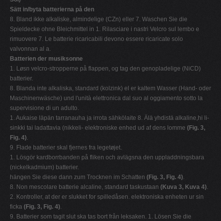
Sätt in/byta batterierna på den
8. Bland ikke alkaliske, almindelige (CZn) eller 7. Waschen Sie die
Spieldecke ohne Bleichmittel in 1. Rilasciare i nastri Velcro sul lembo e
rimuovere 7. Le batterie ricaricabili devono essere ricaricate solo
valvonnan al a.
Batterien der musiksonne
1. Løsn velcro-stropperne på flappen, og tag den genopladelige (NiCD)
batterier.
8. Blanda inte alkaliska, standard (kolzink) el er kaltem Wasser (Hand- oder
Maschinenwäsche) und l'unità elettronica dal suo al oggiamento sotto la
supervisione di un adulto.
1. Aukaise läpän tarranauha ja irrota sähkölaite 8. Älä yhdistä alkaline,hi li-
sinkki tai ladattavia (nikkeli- elektroniske enhed ud af dens lomme
(Fig. 3,
Fig. 4)
.
9. Flade batterier skal fjernes fra legetøjet.
1. Lösgör kardborrbanden på fliken och avlägsna den uppladdningsbara
(nickelkadmium) batterier.
hängen Sie diese dann zum Trocknen im Schatten
(Fig. 3, Fig. 4)
.
8. Non mescolare batterie alcaline, standard taskustaan
(Kuva 3, Kuva 4)
.
2. Kontroller, at der er slukket for spilledåsen. elektroniska enheten ur sin
ficka
(Fig. 3, Fig. 4)
.
9. Batterier som tagit slut ska tas bort från leksaken. 1. Lösen Sie die