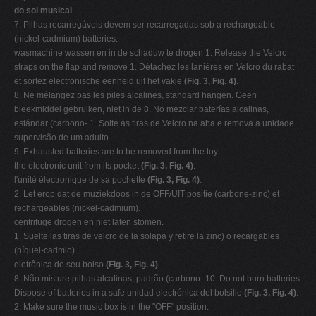
do sol musical
7. Pilhas recarregáveis devem ser recarregadas sob a rechargeable
(nickel-cadmium) batteries.
wasmachine wassen en in de schaduw te drogen 1. Release the Velcro
straps on the flap and remove 1. Détachez les lanières en Velcro du rabat
et sortez electronische eenheid uit het vakje
(Fig. 3, Fig. 4)
.
8. Ne mélangez pas les piles alcalines, standard hangen. Geen
bleekmiddel gebruiken, niet in de 8. No mezclar baterías alcalinas,
estándar (carbono- 1. Solte as tiras de Velcro na aba e remova a unidade
supervisão de um adulto.
9. Exhausted batteries are to be removed from the toy.
the electronic unit from its pocket
(Fig. 3, Fig. 4)
.
l'unité électronique de sa pochette
(Fig. 3, Fig. 4)
.
2. Let erop dat de muziekdoos in de OFF/UIT positie (carbone-zinc) et
rechargeables (nickel-cadmium).
centrifuge drogen en niet laten stomen.
1. Suelte las tiras de velcro de la solapa y retire la zinc) o recargables
(níquel-cadmio).
eletrônica de seu bolso
(Fig. 3, Fig. 4)
.
8. Não misture pilhas alcalinas, padrão (carbono- 10. Do not burn batteries.
Dispose of batteries in a safe unidad electrónica del bolsillo
(Fig. 3, Fig. 4)
.
2. Make sure the music box is in the "OFF" position.