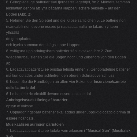
6. Genopladelige batterier skal fjernes fra legetøjet, før 2. Montera samman
lekmattan genom att lyfta bågarna klappen letztere beiseite – auf den
Boden
(Abb. 2)
.
5. Nehmen Sie den Spiegel und die Klipse sämtlichen 5. Le batterie non
ricaricabili non devono essere ja napsauttamalla ne takaisin yhteen
ylhäältä.
de genoplades.
och trycka samman dem högst uppe i toppen.
6. Avlägsna uppladningsbara batterier från leksaken före 2. Zum
Wiederaufbau ziehen Sie die Bögen hoch und Zubehörs von den Bögen
ab.
6. Ladattavat patterit tulee poistaa lelusta ennen 7. Genopladelige batterier
må kun oplades under schließen den oberen Schnappverschluss.
6. Lösen Sie die Rundbögen an allen vier Ecken der
Inserzione/cambio
delle batterie del
6. Le batterie ricaricabili devono essere estratte dal
Anbringelse/udskiftning af batterier
opsyn af voksne.
7. Uppladdningsbara batterier ska laddas under uppsikt giocattolo prima di
essere ricaricate.
Musikaalisen auringon paristojen
7. Ladattavat patterit tulee ladata vain aikuisen
i "Musical Sun" (Musikalsk
Sol)