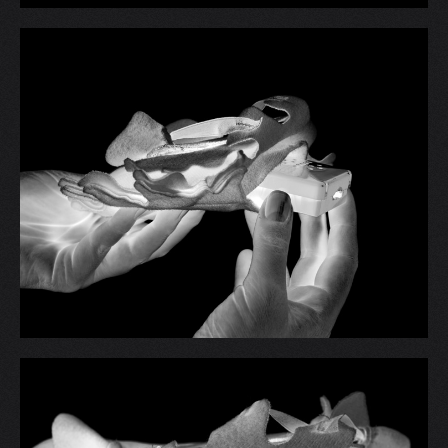
V
W
X
Y
Z
0-9