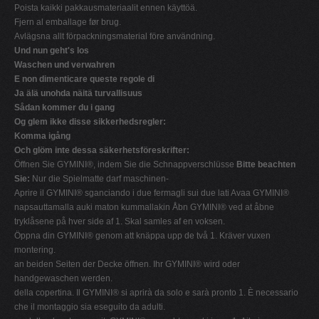
Poista kaikki pakkausmateriaalit ennen käyttöä.
Fjern al emballage før brug.
Avlägsna allt förpackningsmaterial före användning.
Und nun geht's los
Waschen und verwahren
E non dimenticare queste regole di
Ja älä unohda näitä turvallisuus
Sådan kommer du i gang
Og glem ikke disse sikkerhedsregler:
Komma igång
Och glöm inte dessa säkerhetsföreskrifter:
Öffnen Sie GYMINI®, indem Sie die Schnappverschlüsse
Bitte beachten
Sie:
Nur die Spielmatte darf maschinen-
Aprire il GYMINI® sganciando i due fermagli sui due lati Avaa GYMINI®
napsauttamalla auki maton kummallakin Åbn GYMINI® ved at åbne
tryklåsene på hver side af 1. Skal samles af en voksen.
Öppna din GYMINI® genom att knäppa upp de två 1. Kräver vuxen
montering.
an beiden Seiten der Decke öffnen. Ihr GYMINI® wird oder
handgewaschen werden.
della copertina. Il GYMINI® si aprirà da solo e sarà pronto 1. È necessario
che il montaggio sia eseguito da adulti.