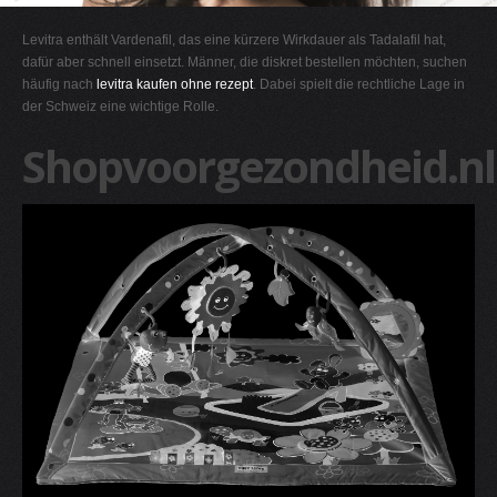
G
Levitra enthält Vardenafil, das eine kürzere Wirkdauer als Tadalafil hat,
H
dafür aber schnell einsetzt. Männer, die diskret bestellen möchten, suchen
häufig nach
levitra kaufen ohne rezept
. Dabei spielt die rechtliche Lage in
I
der Schweiz eine wichtige Rolle.
J
Shopvoorgezondheid.nl
K
L
M
N
O
P
Q
R
S
T
U