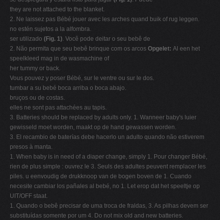
they are not attached to the blanket.
2. Ne laissez pas Bébé jouer avec les arches quand buik of rug leggen.
no estén sujetos a la alfombra.
ser utilizado
(Fig. 1)
. Você pode deitar o seu bebê de
2. Não permita que seu bebê brinque com os arcos
Opgelet:
Al een het
speelkleed mag in de wasmachine of
her tummy or back.
Vous pouvez y poser Bébé, sur le ventre ou sur le dos.
tumbar a su bebé boca arriba o boca abajo.
bruços ou de costas.
elles ne sont pas attachées au tapis.
3. Batteries should be replaced by adults only. 1. Wanneer baby's luier
gewisseld moet worden, maakt op de hand gewassen worden.
3. El recambio de baterías debe hacerlo un adulto quando não estiverem
presos à manta.
1. When baby is in need of a diaper change, simply 1. Pour changer Bébé,
rien de plus simple : ouvrez le 3. Seuls des adultes peuvent remplacer les
piles. u eenvoudig de drukknoop van de bogen boven de 1. Cuando
necesite cambiar los pañales al bebé, no 1. Let erop dat het speeltje op
UIT/OFF staat.
1. Quando o bebê precisar de uma troca de fraldas, 3. As pilhas devem ser
substituídas somente por um 4. Do not mix old and new batteries.