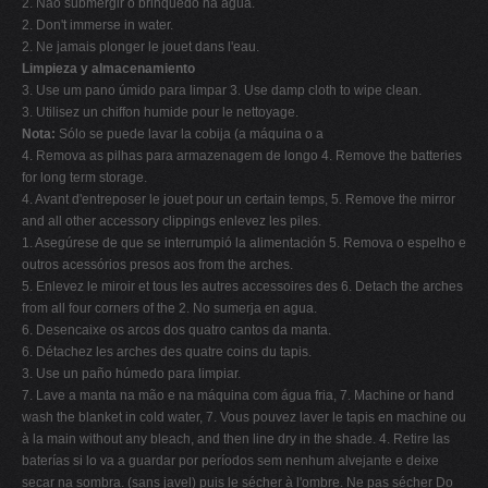
2. Não submergir o brinquedo na água.
2. Don't immerse in water.
2. Ne jamais plonger le jouet dans l'eau.
Limpieza y almacenamiento
3. Use um pano úmido para limpar 3. Use damp cloth to wipe clean.
3. Utilisez un chiffon humide pour le nettoyage.
Nota:
Sólo se puede lavar la cobija (a máquina o a
4. Remova as pilhas para armazenagem de longo 4. Remove the batteries
for long term storage.
4. Avant d'entreposer le jouet pour un certain temps, 5. Remove the mirror
and all other accessory clippings enlevez les piles.
1. Asegúrese de que se interrumpió la alimentación 5. Remova o espelho e
outros acessórios presos aos from the arches.
5. Enlevez le miroir et tous les autres accessoires des 6. Detach the arches
from all four corners of the 2. No sumerja en agua.
6. Desencaixe os arcos dos quatro cantos da manta.
6. Détachez les arches des quatre coins du tapis.
3. Use un paño húmedo para limpiar.
7. Lave a manta na mão e na máquina com água fria, 7. Machine or hand
wash the blanket in cold water, 7. Vous pouvez laver le tapis en machine ou
à la main without any bleach, and then line dry in the shade. 4. Retire las
baterías si lo va a guardar por períodos sem nenhum alvejante e deixe
secar na sombra. (sans javel) puis le sécher à l'ombre. Ne pas sécher Do