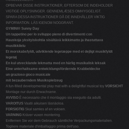
OPBEVAR DISSE INSTRUKTIONER, EFTERSOM DE INDEHOLDER
VIGTIGE OPLYSNINGER. GENNEMLÆSES OMHYGGELIGT.
SPARA DESSA INSTRUKTIONER DÅ DE INNEHÅLLER VIKTIG
INFORMATION. LÄS IGENOM NOGGRANT.
GYMINI® Sunny Day
Un tappetino per lo sviluppo pieno di divertimenti con
Hauskoja yksityiskohtia sisältävä leikkimatto ja ihastuttava
musiikkilelu
Et morskabsfyldt, udviklende legetæppe med et dejligt musikfyldt
legetøj
En kul utvecklande lekmatta med en härlig musikalisk leksak
Eine unterhaltsame entwicklungsfördernde Krabbeldecke
un grazioso gioco musicale
mit bezauberndem Musikspielzeug
A fun-filled developmental play mat with a delightful musical toy
VORSICHT
Montage nur durch Erwachsene.
AVVISO
È necessario che il montaggio sia eseguito da adulti.
VAROITUS
Vaatii aikuisen läsnäoloa.
FORSIGTIG
Skal samles af en voksen.
VARNING
Kräver vuxen montering.
Entfernen Sie vor dem Gebrauch sämtliche Verpackungsmaterialien.
Togliere materiale d'imballaggio prima dell'uso.