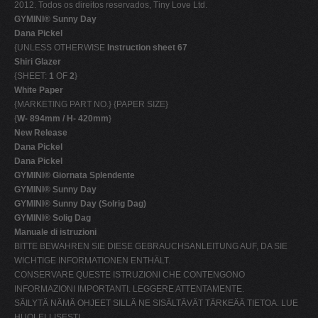
2012. Todos os direitos reservados, Tiny Love Ltd.
GYMINI® Sunny Day
Dana Pickel
{UNLESS OTHERWISE
Instruction sheet 67
Shiri Glazer
{SHEET:
1
OF
2
}
White Paper
{MARKETING PART NO.} {PAPER SIZE}
{
W- 894mm / H- 420mm
}
New Release
Dana Pickel
Dana Pickel
GYMINI® Giornata Splendente
GYMINI® Sunny Day
GYMINI® Sunny Day (Solrig Dag)
GYMINI® Solig Dag
Manuale di istruzioni
BITTE BEWAHREN SIE DIESE GEBRAUCHSANLEITUNG AUF, DA SIE
WICHTIGE INFORMATIONEN ENTHÄLT.
CONSERVARE QUESTE ISTRUZIONI CHE CONTENGONO
INFORMAZIONI IMPORTANTI. LEGGERE ATTENTAMENTE.
SÄILYTÄ NÄMÄ OHJEET SILLÄ NE SISÄLTÄVÄT TÄRKEÄÄ TIETOA. LUE
HUOLELLISESTI.