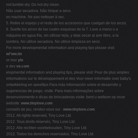
not tumble dry. Do not dry clean.
Não usar secadora. Não limpar a seco.
en machine. Ne pas nettoyer à sec.
5. Retire el espejo y el resto de los accesorios que cuelgan de los arcos.
6. Suelte los arcos de las cuatro esquinas de la 7. Lave a mano o a
máquina en agua fría, sin utilizar lejía, y deje secar al aire libre, a la
sombra. No utilice secadora. No utilice limpieza en seco.
For more developmental information and playing tips please visit:
w
F
ww.tin
or mor
ylo
e dev
ve.com
elopmental information and playing tips, please visit: Pour de plus amples
informations sur le développement et des Voor meer informatie over baby's
ontwikkeling en speeltips Para más información sobre el desarrollo y
sugerencias de juego, visite: Para mais informações sobre
desenvolvimento e dicas de brincadeiras visite: bent u welkom op onze
website:
www.tinylove.com
conseils de jeu, rendez-vous sur :
www.tinylove.com
2012. All rights reserved, Tiny Love Ltd.
2012. Tous droits réservés, Tiny Love Ltd.
2012. Alle rechten voorbehouden, Tiny Love Ltd.
2012. Todos los derechos reservados, Tiny Love Ltd.