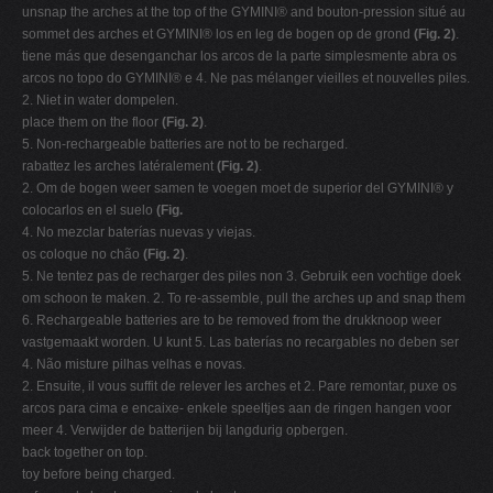
unsnap the arches at the top of the GYMINI® and bouton-pression situé au
sommet des arches et GYMINI® los en leg de bogen op de grond
(Fig. 2)
.
tiene más que desenganchar los arcos de la parte simplesmente abra os
arcos no topo do GYMINI® e 4. Ne pas mélanger vieilles et nouvelles piles.
2. Niet in water dompelen.
place them on the floor
(Fig. 2)
.
5. Non-rechargeable batteries are not to be recharged.
rabattez les arches latéralement
(Fig. 2)
.
2. Om de bogen weer samen te voegen moet de superior del GYMINI® y
colocarlos en el suelo
(Fig.
4. No mezclar baterías nuevas y viejas.
os coloque no chão
(Fig. 2)
.
5. Ne tentez pas de recharger des piles non 3. Gebruik een vochtige doek
om schoon te maken. 2. To re-assemble, pull the arches up and snap them
6. Rechargeable batteries are to be removed from the drukknoop weer
vastgemaakt worden. U kunt 5. Las baterías no recargables no deben ser
4. Não misture pilhas velhas e novas.
2. Ensuite, il vous suffit de relever les arches et 2. Pare remontar, puxe os
arcos para cima e encaixe- enkele speeltjes aan de ringen hangen voor
meer 4. Verwijder de batterijen bij langdurig opbergen.
back together on top.
toy before being charged.