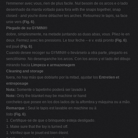
l'emmener avec vous, rien de plus facile. Nul besoin de os arcos e o lado
desenhado da manta voltado para fora with the snaps together, snap
closed - and you're done détacher les arches. Retournez le tapis, sa face
unie vers
(Fig. 6)
.
Plegado de su GYMINI®
dobre, simplesmente, na metade juntando as duas abas, vous. Pliez-le en
deux. Fermez avec les pressions. Le tour feche – e v. está pronto
(Fig. 6)
.
est joué
(Fig. 6)
.
Cuando desee recoger su GYMINI® o llevárselo a otra parte, plegarlo es
sencillísimo. No desenganche los arcos. Con los arcos y el lado del dibujo
mirando hacia
Limpeza e armazenagem
Cleaning and storage
fuera, no hay más que doblarlo por la mitad, ajustar los
Entretien et
entreposage
Nota:
Somente o tapetinho poderá ser lavado à
Note:
Only the blanket may be machine or hand
corchetes que posee en los dos lados de la alfombra y máquina ou a mão.
Remarque :
Seul le tapis est lavable en machine ou à
listo
(Fig. 6)
.
1. Certifique-se de que o brinquedo esteja desligado.
1. Make sure that the toy is turned off.
1. Vérifiez que le jouet est bien éteint.