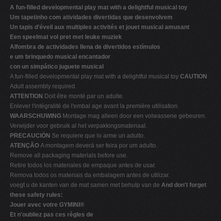
A fun-filled developmental play mat with a delightful musical toy
Um tapetinho com atividades divertidas que desenvolvem
Un tapis d'éveil aux multiples activités et jouet musical amusant
Een speelmat vol pret met leuke muziek
Alfombra de actividades llena de divertidos estímulos
e um brinquedo musical encantador
con un simpático juguete musical
A fun-filled developmental play mat with a delightful musical toy
CAUTION
Adult assembly required.
ATTENTION
Doit être monté par un adulte.
Enlever l'intégralité de l'embal age avant la première utilisation.
WAARSCHUWING
Montage mag alleen door een volwassene gebeuren.
Verwijder voor gebruik al het verpakkingsmateriaal.
PRECAUCIÓN
Se requiere que lo arme un adulto.
ATENÇÃO
A montagem deverá ser feira por um adulto.
Remove all packaging materials before use.
Retire todos los materiales de empaque antes de usar.
Remova todos os materiais da embalagem antes de utilizar.
voegt u de kanten van de mat samen met behulp van de
And don't forget
these safety rules:
Jouer avec votre GYMINI®
Et n'oubliez pas ces règles de