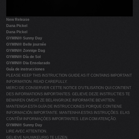
New Release
Dana Pickel
Dana Pickel
GYMINI® Sunny Day
GYMINI® Belle journée
GYMINI® Zonnige Dag
GYMINI® Día de Sol
GYMINI® Dia Ensolarado
Guía de instrucciones
PLEASE KEEP THIS INSTRUCTION GUIDE AS IT CONTAINS IMPORTANT
INFORMATION. READ CAREFULLY.
MERCI DE CONSERVER CETTE NOTICE D'UTILISATION QUI CONTIENT
DES INFORMATIONS IMPORTANTES. GELIEVE DEZE INSTRUCTIES TE
BEWAREN OMDAT ZE BELANGRIJKE INFORMATIE BEVATTEN.
MANTENGA ESTA GUÍA DE INSTRUCCIONES PORQUE CONTIENE
INFORMACIÓN IMPORTANTE. MANTENHA ESTAS INSTRUÇÕES. ELAS
CONTÊM INFORMAÇÒES IMPORTANTES. LEIA COM ATENÇÃO.
GYMINI® Sunny Day
LIRE AVEC ATTENTION.
GELIEVE NAUWKEURIG TE LEZEN.