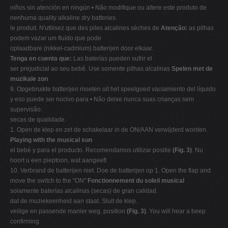
niños sin atención en ningún • Não modifique ou altere este produto de
nenhuma quality alkaline dry batteries.
le produit. N'utilisez que des piles alcalines sèches de
Atenção:
as pilhas
podem vazar um fluído que pode
oplaadbare (nikkel-cadmium) batterijen door elkaar.
Tenga en cuenta que:
Las baterías pueden sufrir el
ser prejudicial ao seu bebê. Use somente pilhas alcalinas
Spelen met de
muzikale zon
9. Opgebruikte batterijen moeten uit het speelgoed vaciamiento del líquido
y eso puede ser nocivo para • Não deixe nunca suas crianças sem
supervisão.
secas de qualidade.
1. Open de klep en zet de schakelaar in de ON/AAN verwijderd worden.
Playing with the musical sun
el bebé y para el producto. Recomendamos utilizar positie
(Fig. 3)
. Nu
hoort u een pieptoon, wat aangeeft
10. Verbrand de batterijen niet. Doe de batterijen op 1. Open the flap and
move the switch to the "ON"
Fonctionnement du soleil musical
solamente baterías alcalinas (secas) de gran calidad.
dat de muziekeenheid aan staat. Sluit de klep.
veilige en passende manier weg. position
(Fig. 3)
. You will hear a beep
confirming