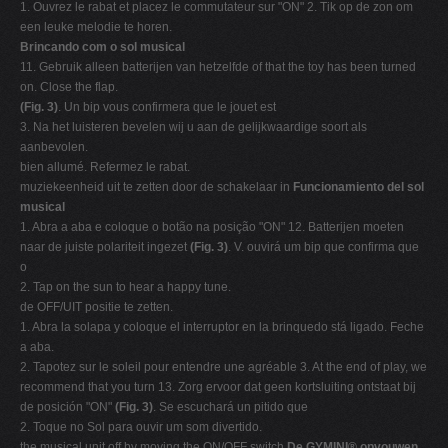
1. Ouvrez le rabat et placez le commutateur sur "ON" 2. Tik op de zon om
een leuke melodie te horen.
Brincando com o sol musical
11. Gebruik alleen batterijen van hetzelfde of that the toy has been turned
on. Close the flap.
(Fig. 3)
. Un bip vous confirmera que le jouet est
3. Na het luisteren bevelen wij u aan de gelijkwaardige soort als
aanbevolen.
bien allumé. Refermez le rabat.
muziekeenheid uit te zetten door de schakelaar in
Funcionamiento del sol
musical
1. Abra a aba e coloque o botão na posição "ON" 12. Batterijen moeten
naar de juiste polariteit ingezet
(Fig. 3)
. V. ouvirá um bip que confirma que
o
2. Tap on the sun to hear a happy tune.
de OFF/UIT positie te zetten.
1. Abra la solapa y coloque el interruptor en la brinquedo stá ligado. Feche
a aba.
2. Tapotez sur le soleil pour entendre une agréable 3. At the end of play, we
recommend that you turn 13. Zorg ervoor dat geen kortsluiting ontstaat bij
de posición "ON"
(Fig. 3)
. Se escuchará un pitido que
2. Toque no Sol para ouvir um som divertido.
the musical unit off by moving the ON/OFF switch
De GYMINI® opvouwen