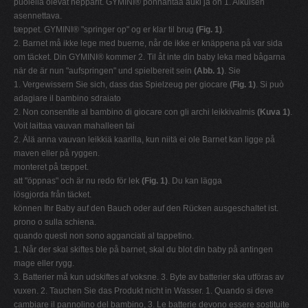
puolella olevat nepparit. GYMINI® ponnahtaa auki ja on 1. Aikuisen
asennettava.
tæppet. GYMINI® "springer op" og er klar til brug
(Fig. 1)
.
2. Barnet må ikke lege med buerne, når de ikke er knäppena på var sida
om täcket. Din GYMINI® kommer 2. Til åt inte din baby leka med bågarna
när de är nun "aufspringen" und spielbereit sein
(Abb. 1)
. Sie
1. Vergewissern Sie sich, dass das Spielzeug per giocare
(Fig. 1)
. Si può
adagiare il bambino sdraiato
2. Non consentite al bambino di giocare con gli archi leikkivalmis
(Kuva 1)
.
Voit laittaa vauvan mahalleen tai
2. Älä anna vauvan leikkiä kaarilla, kun niitä ei ole Barnet kan ligge på
maven eller på ryggen.
monteret på tæppet.
att "öppnas" och är nu redo för lek
(Fig. 1)
. Du kan lägga
lösgjorda från täcket.
können Ihr Baby auf den Bauch oder auf den Rücken ausgeschaltet ist.
prono o sulla schiena.
quando questi non sono agganciati al tappetino.
1. Når der skal skiftes ble på barnet, skal du blot din baby på antingen
mage eller rygg.
3. Batterier må kun udskiftes af voksne. 3. Byte av batterier ska utföras av
vuxen. 2. Tauchen Sie das Produkt nicht in Wasser. 1. Quando si deve
cambiare il pannolino del bambino, 3. Le batterie devono essere sostituite