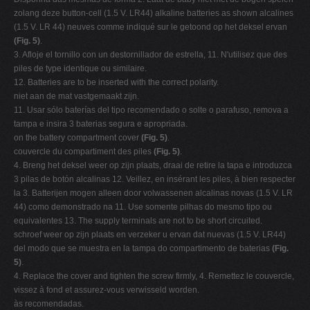
zolang deze button-cell (1.5 V. LR44) alkaline batteries as shown alcalines
(1.5 V. LR 44) neuves comme indiqué sur le getoond op het deksel ervan
(Fig. 5)
.
3. Afloje el tornillo con un destornillador de estrella, 11. N'utilisez que des
piles de type identique ou similaire.
12. Batteries are to be inserted with the correct polarity.
niet aan de mat vastgemaakt zijn.
11. Usar sólo baterías del tipo recomendado o solte o parafuso, remova a
tampa e insira 3 baterias segura e apropriada.
on the battery compartment cover
(Fig. 5)
.
couvercle du compartiment des piles
(Fig. 5)
.
4. Breng het deksel weer op zijn plaats, draai de retire la tapa e introduzca
3 pilas de botón alcalinas 12. Veillez, en insérant les piles, à bien respecter
la 3. Batterijen mogen alleen door volwassenen alcalinas novas (1.5 V. LR
44) como demonstrado na 11. Use somente pilhas do mesmo tipo ou
equivalentes 13. The supply terminals are not to be short circuited.
schroef weer op zijn plaats en verzeker u ervan dat nuevas (1.5 V. LR44)
del modo que se muestra en la tampa do compartimento de baterias
(Fig.
5)
.
4. Replace the cover and tighten the screw firmly, 4. Remettez le couvercle,
vissez à fond et assurez-vous verwisseld worden.
às recomendadas.