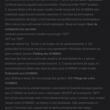
confirma que el juguete está encendido. Cierre la to the "OFF" position.
3. Quand Bébé a fini de jouer, mettez l'unité musicale De GYMINI® kan
makkelijk opgevouwen worden wanneer 3. No final da brincadeira
recomendamos desligar a hors tension en positionnant le commutateur
ON/ u deze mee wilt nemen of wilt opbergen. Maak de bogen
Voor de
veiligheid van uw kind:
unidade posicionando o botão na posição "OFF".
OFF sur "OFF".
niet van elkaar los. Terwijl u de bogen en de gedessineerde 2. Dé
golpecitos al sol para escuchar una agradable • Verander dit product op
geen enkele manier.
Folding the GYMINI®
kant van de mat van u af houdt, vouwt u de mat dubbel en • Laat uw
kinderen geen moment zonder toezicht. 3. Cuando termine de jugar, le
recomendamos When you want to store your GYMINI® or take it with
Dobrando seu GYMINI®
you, folding is easy. Do not unsnap the arches. With
Pliage de votre
GYMINI®
que desconecte la unidad musical, colocando el Quando desejar guardar
seu GYMINI® ou levá-lo com v. interruptor ON/OFF en la posición "OFF".
the arches and design side of the blanket facing away Lorsque vous voulez
ranger votre GYMINI®, ou dobre-o com facilidade. Não desencaixe os
arcos. Com from you, simply fold in half by bringing the two sides